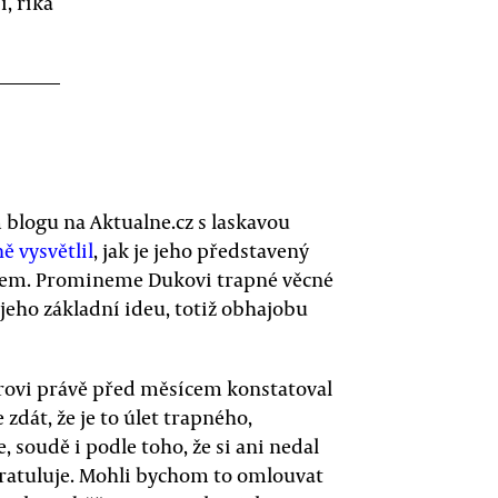
, říká
blogu na Aktualne.cz s laskavou
ě vysvětlil
, jak je jeho představený
stem. Promineme Dukovi trapné věcné
jeho základní ideu, totiž obhajobu
ovi právě před měsícem konstatoval
zdát, že je to úlet trapného,
soudě i podle toho, že si ani nedal
íž gratuluje. Mohli bychom to omlouvat