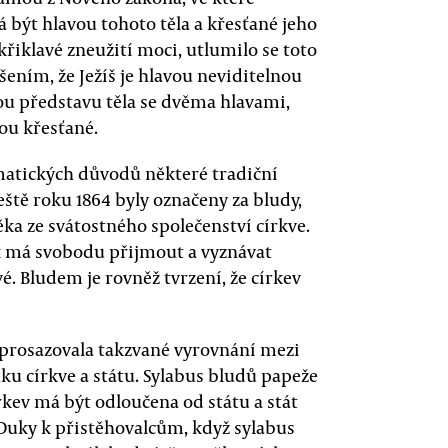
má být hlavou tohoto těla a křesťané jeho
 křiklavé zneužití moci, utlumilo se toto
ením, že Ježíš je hlavou neviditelnou
ou představu těla se dvěma hlavami,
ou křesťané.
matických důvodů některé tradiční
eště roku 1864 byly označeny za bludy,
věka ze svátostného společenství církve.
věk má svobodu přijmout a vyznávat
é. Bludem je rovněž tvrzení, že církev
prosazovala takzvané vyrovnání mezi
ku církve a státu. Sylabus bludů papeže
írkev má být odloučena od státu a stát
 Duky k přistěhovalcům, když sylabus