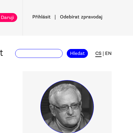
Přihlásit
|
Odebírat
zpravodaj
 Daruji
t
Hledat
CS
|
EN