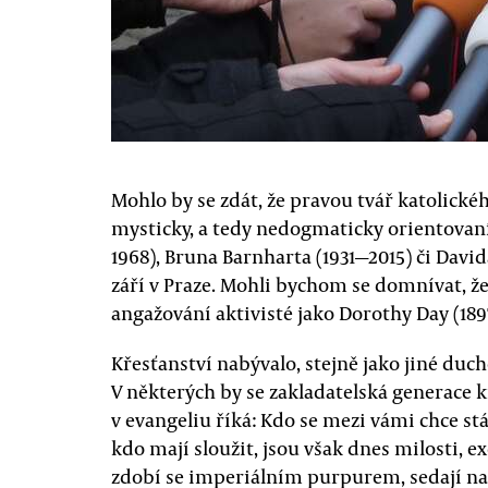
Mohlo by se zdát, že pravou tvář katolické
mysticky, a tedy nedogmaticky orientovan
1968), Bruna Barnharta (1931—2015) či David
září v Praze. Mohli bychom se domnívat, že
angažování aktivisté jako Dorothy Day (189
Křesťanství nabývalo, stejně jako jiné duc
V některých by se zakladatelská generace kř
v evangeliu říká: Kdo se mezi vámi chce st
kdo mají sloužit, jsou však dnes milosti, e
zdobí se imperiálním purpurem, sedají na