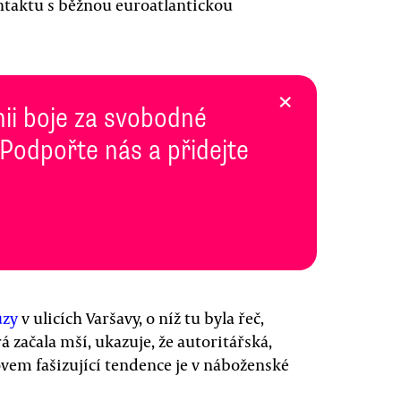
taktu s běžnou euroatlantickou
×
inii boje za svobodné
 Podpořte nás a přidejte
ůzy
v ulicích Varšavy, o níž tu byla řeč,
á začala mší, ukazuje, že autoritářská,
ovem fašizující tendence je v náboženské