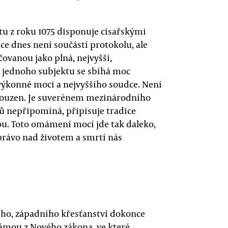
 z roku 1075 disponuje císařskými
ice dnes není součástí protokolu, ale
čovanou jako plná, nejvyšší,
o jednoho subjektu se sbíhá moc
 výkonné moci a nejvyššího soudce. Není
souzen. Je suverénem mezinárodního
dů nepřipomíná, připisuje tradice
kou. Toto omámení mocí jde tak daleko,
 právo nad životem a smrtí nás
ého, západního křesťanství dokonce
námou z Nového zákona, ve které