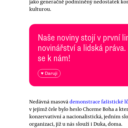
jako generačně podmíněný nedostatek kon
kulturou.
Naše noviny stojí v první l
novinářství a lidská práva.
se k nám!
♥ Daruji
Nedávná masová
demonstrace fašistické l
v jejímž čele bylo heslo Chceme Boha a kter
konzervativní a nacionalistická, jedním sl
organizaci, jíž u nás slouží i Duka, doma.