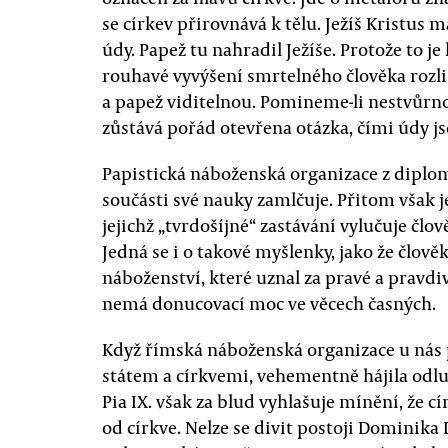
se církev přirovnává k tělu. Ježíš Kristus 
údy. Papež tu nahradil Ježíše. Protože to je
rouhavé vyvýšení smrtelného člověka rozliš
a papež viditelnou. Pomineme-li nestvůrn
zůstává pořád otevřena otázka, čími údy js
Papistická náboženská organizace z diplo
součásti své nauky zamlčuje. Přitom však j
jejichž „tvrdošíjné“ zastávání vylučuje člo
Jedná se i o takové myšlenky, jako že člo
náboženství, které uznal za pravé a pravdiv
nemá donucovací moc ve věcech časných.
Když římská náboženská organizace u nás 
státem a církvemi, vehementně hájila odlu
Pia IX. však za blud vyhlašuje mínění, že c
od církve. Nelze se divit postoji Dominika