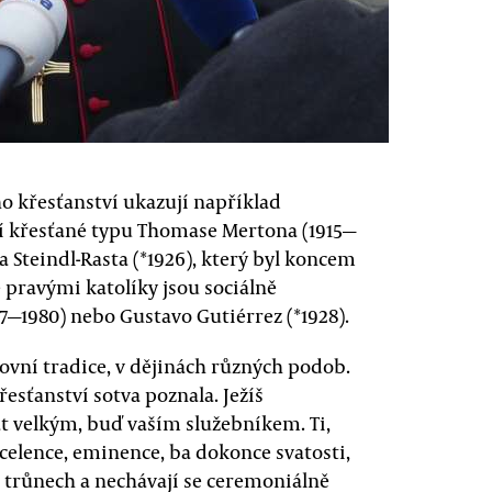
ho křesťanství ukazují například
í křesťané typu Thomase Mertona (1915—
a Steindl-Rasta (*1926), který byl koncem
 pravými katolíky jsou sociálně
7—1980) nebo Gustavo Gutiérrez (*1928).
hovní tradice, v dějinách různých podob.
esťanství sotva poznala. Ježíš
át velkým, buď vaším služebníkem. Ti,
xcelence, eminence, ba dokonce svatosti,
 trůnech a nechávají se ceremoniálně