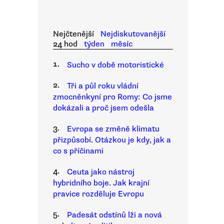
Nejčtenější
Nejdiskutovanější
24 hod
týden
měsíc
1.
Sucho v době motoristické
2.
Tři a půl roku vládní
zmocněnkyní pro Romy: Co jsme
dokázali a proč jsem odešla
3.
Evropa se změně klimatu
přizpůsobí. Otázkou je kdy, jak a
co s příčinami
4.
Ceuta jako nástroj
hybridního boje. Jak krajní
pravice rozděluje Evropu
5.
Padesát odstínů lži a nová