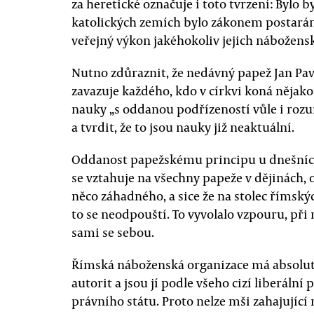
za heretické označuje i toto tvrzení: Bylo 
katolických zemích bylo zákonem postarán
veřejný výkon jakéhokoliv jejich nábožens
Nutno zdůraznit, že nedávný papež Jan Pave
zavazuje každého, kdo v církvi koná nějak
nauky „s oddanou podřízeností vůle i rozu
a tvrdit, že to jsou nauky již neaktuální.
Oddanost papežskému principu u dnešních 
se vztahuje na všechny papeže v dějinách, 
něco záhadného, a sice že na stolec římský
to se neodpouští. To vyvolalo vzpouru, při n
sami se sebou.
Římská náboženská organizace má absolutis
autorit a jsou jí podle všeho cizí liberál
právního státu. Proto nelze mši zahajujíc