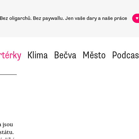
Bez oligarchů. Bez paywallu.
Jen vaše dary a naše práce
♥
rtérky
Klima
Bečva
Město
Podcas
a jsou
státu.