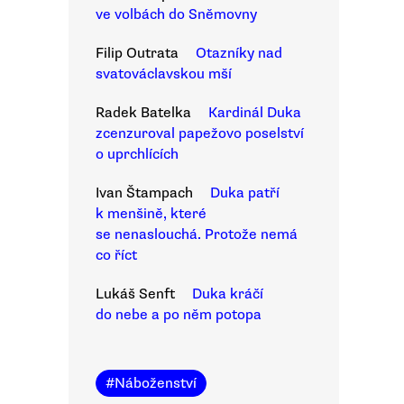
ve volbách do Sněmovny
Filip Outrata
Otazníky nad
svatováclavskou mší
Radek Batelka
Kardinál Duka
zcenzuroval papežovo poselství
o uprchlících
Ivan Štampach
Duka patří
k menšině, které
se nenaslouchá. Protože nemá
co říct
Lukáš Senft
Duka kráčí
do nebe a po něm potopa
#
Náboženství