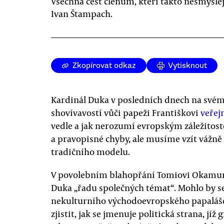
Všechna čest členům, kteří takto nesmýšlejí
Ivan Štampach.
Zkopírovat odkaz
Vytisknout
Kardinál Duka v posledních dnech na svém 
shovívavostí vůči papeži Františkovi
veřejn
vedle a jak nerozumí evropským záležito
a pravopisné chyby, ale musíme vzít vážně 
tradičního modelu.
V povolebním blahopřání Tomiovi Okamur
Duka „řadu společných témat“. Mohlo by se 
nekulturního východoevropského papaláše, 
zjistit, jak se jmenuje politická strana, j