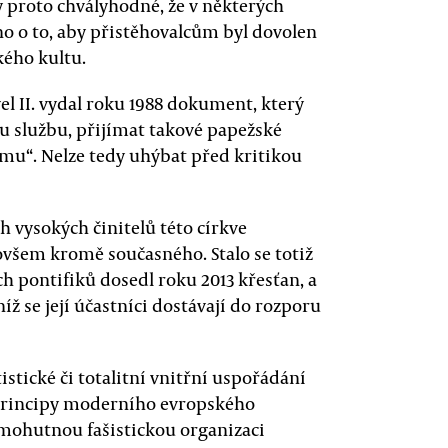
by proto chvályhodné, že v některých
o o to, aby přistěhovalcům byl dovolen
kého kultu.
l II. vydal roku 1988 dokument, který
ou službu, přijímat takové papežské
mu“. Nelze tedy uhýbat před kritikou
vysokých činitelů této církve
ovšem kromě současného. Stalo se totiž
ch pontifiků dosedl roku 2013 křesťan, a
íž se její účastníci dostávají do rozporu
tické či totalitní vnitřní uspořádání
ní principy moderního evropského
í mohutnou fašistickou organizaci