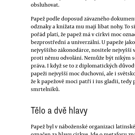
obsluhovat.
Papež podle doposud závazného dokumentu
odznaky a knížata mu mají líbat nohy. To s
pořád platí, že papež má v církvi moc ozna
bezprostřední a univerzální. U papeže jak
nejvyššího zákonodárce, nositele nejvyšší
proti němu odvolání. Nemůže být nikým 
práva. I když se to z diplomatických důvo
papeži nejvyšší moc duchovní, ale i světs
že k papežově moci patří i ius gladii, tedy
smrtelníků.
Tělo a dvě hlavy
Papež byl v náboženské organizaci latinsk
označen za hlavu církve. Jde o metaforu z