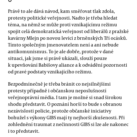
Právě to ale dává návod, kam směřovat tlak zdola,
protesty politické veřejnosti. Nadto je třeba hledat
téma, na němž se může proti vznikajícímu režimu
spojit celá demokratická veřejnost od liberálů z pražské
kavárny Mlejn po novou levici z brněnských Tří ocásků.
Tímto společným jmenovatelem není a ani nebude
antikomunismus. To je ale dobře, protože v dané
situaci, jak jsme si právě ukázali, slouží pouze
k upevňování Babišovy aliance a k odvádění pozornosti
od pravé podstaty vznikajícího režimu.
Bezpodmínečně je třeba bránit co nejsilnějšími
protesty případně i občanskou neposlušností
veřejnoprávní média. I tam je možné si snad širokou
shodu představit. O poznání horší to bude s obranou
nezávislosti policie, protože občanské iniciativy
bohužel s výkony GIBS mají ty nejhorší zkušenosti. Při
zohlednění traumat z nečinnosti GIBS si lze ale nakonec
i to představit.