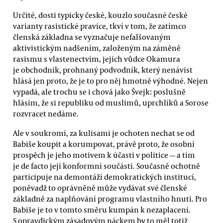
Určité, dosti typicky české, kouzlo současné české
varianty rasistické pravice, tkví v tom, že zatímco
členská základna se vyznačuje nefalšovaným
aktivistickým nadšením, založeným na záměně
rasismu s vlastenectvím, jejich vůdce Okamura
je obchodník, prohnaný podvodník, který nenávist
hlásá jen proto, že je to pro něj hmotně výhodné. Nejen
vypadá, ale trochu se i chová jako Švejk: poslušně
hlásím, že si republiku od muslimů, uprchlíků a Sorose
rozvracet nedáme.
Ale v soukromí, za kulisami je ochoten nechat se od
Babiše koupit a korumpovat, právě proto, že osobní
prospěch je jeho motivem k účasti v politice — a tím
je de facto její konformní součástí. Současně ochotně
participuje na demontáží demokratických institucí,
poněvadž to oprávněně může vydávat své členské
základně za naplňování programu vlastního hnutí. Pro
Babiše je to v tomto směru kumpán k nezaplacení.
S opravdickým zásadovým náckem by to měl totiž