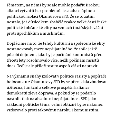
Tématem, na němž by se ale mohlo podařit širokou
alianci vytvořit bez problémů, je snaha o úplnou
politickou izolaci Okamurova SPD. Že se to zatím
nestalo, je i důsledkem zbabělé reakce velké časti české
politické i občanské elity na vzmach tmářských vášní
proti uprchlíkům a muslimům.
Doplácíme na to, že tehdy kulturní a společenské elity
nestanovovaly meze nepřijatelného, že stále ještě
působí dojmem, jako by je počínání komunistů před
třiceti lety rozohňovalo více, nežli počínání rasistů
dnes. Teď je ale příležitost to aspoň zčásti napravit.
Na významu snahy izolovat v politice rasisty a popírače
holocaustu z Okamurovy SPD by se přece dala zbudovat
užitečná, funkční a celkově prospěšná aliance
demokratů zleva doprava. A pokud by se podařilo
nastolit tlak na absolutní nepřijatelnost SPD jako
základní politické téma, velmi obtížně by se nakonec
vzdorovalo proti takovému nároku i komunistům.