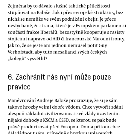
Zejména by to dávalo slušné taktické příležitosti
stupňovat na Babiše tlak i přes evropské struktury, bez
nichž se nemůže ve svém podnikání obejít. Je přece
neslýchané, že strana, které je v Evropském parlamentu
součástí frakce liberálů, bezostyšně kooperuje s rasisty
stojícími napravo od AfD či francouzské Národní fronty.
Jak to, že se ještě ani jednou nemusel potit Guy
Verhofstadt, aby tuto mesalianci svých českých
„kolegů“ vysvětlil?
6.
Zachránit nás nyní může pouze
pravice
Manévrování Andreje Babiše prozrazuje, že si je sám
takové hrozby velmi dobře vědom. Chce vytvořit zdání
alespoň základní civilizovanosti své vlády uzavřením
nějaké dohody s KSČM a ČSSD, se kterou se pak bude
právě producírovat před Evropou. Doma přitom chce
dál vládnout sám, případně s hrstkou uplacených