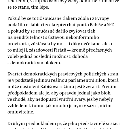
referendu, vstup do Babišovy vlády odmítne. Čím dříve
se to stane, tím lépe.
Pokud by se totiž současně tlakem zdola i z Evropy
podařilo oslabit či zcela zpřetrhat pouto Babiše a SPD
a pokud by se současně dařilo zvyšovat tlak
na neudržitelnost s ústavou nekonformního
provizoria, zůstávala by mu — i díky nečekané, ale o
to milejší, zásadovosti Pirátů — kromě předčasných
voleb jediná poslední možnost: dohoda
s demokratickým blokem.
Kvartet demokratických pravicových politických stran,
je v podstatě jedinou reálnou parlamentní silou, která
může nastolení Babišova režimu ještě zvrátit. Prvním
předpokladem ale je, aby opravdu jednal jako blok,
ve shodě, aby nedopustil vnitřní sváry, jež by nebyly
vzhledem k tomu, jak mnoho je nyní v sázce, ničím
omluvitelné.
Druhým předpokladem je, že jeho představitelé situaci