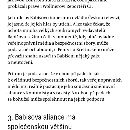
prokázali právě i Wollnerovi Reportéři ČT.
Jakmile by Babišovo impérium ovládlo Českou televizi,
je jasné, že jejich hlas by utichl. A lze také čekat, že
ochota mnoha velkých soukromých vydavatelů
Babišovu režimu čelit v momentě, kdy plně ovládne
veřejnoprávní média a bezpečnostní sbory, může
podstatně ochabnout; u Penty i u Křetínského může
převážit snaha uzavřít s Babišem nějaký pakt
o neútočení.
Přitom je podstatné, že v obou případech, jak
k ovládnutí bezpečnostních sborů, tak veřejnoprávních
médií mu reálně postačuje jeho současná sněmovní
aliance s komunisty a s rasisty. A v obou případech
se bohužel může spolehnout na jejich podporu.
3.
Babišova aliance má
společenskou většinu