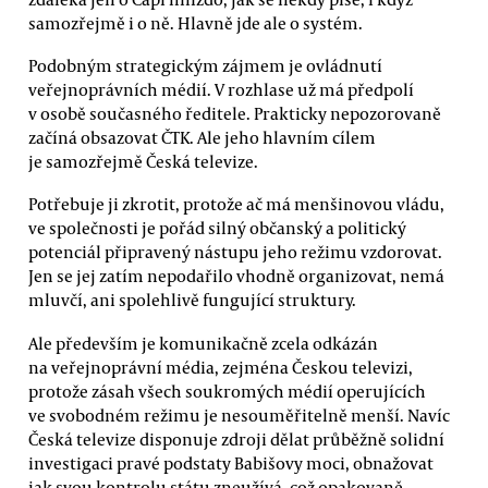
samozřejmě i o ně. Hlavně jde ale o systém.
Podobným strategickým zájmem je ovládnutí
veřejnoprávních médií. V rozhlase už má předpolí
v osobě současného ředitele. Prakticky nepozorovaně
začíná obsazovat ČTK. Ale jeho hlavním cílem
je samozřejmě Česká televize.
Potřebuje ji zkrotit, protože ač má menšinovou vládu,
ve společnosti je pořád silný občanský a politický
potenciál připravený nástupu jeho režimu vzdorovat.
Jen se jej zatím nepodařilo vhodně organizovat, nemá
mluvčí, ani spolehlivě fungující struktury.
Ale především je komunikačně zcela odkázán
na veřejnoprávní média, zejména Českou televizi,
protože zásah všech soukromých médií operujících
ve svobodném režimu je nesouměřitelně menší. Navíc
Česká televize disponuje zdroji dělat průběžně solidní
investigaci pravé podstaty Babišovy moci, obnažovat
jak svou kontrolu státu zneužívá, což opakovaně