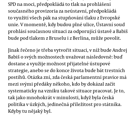
SPD na moci, předpokládá to tlak na prohlášení
současného provizoria za neústavní, předpokládá
to využití všech pák na stupňování tlaku z Evropské
unie. V momentě, kdy budou plné ulice, Ústavní soud
prohlásí současnou situaci za odporující ústavě a Babiš
bude pod tlakem z Bruselu i z Berlína, může povolit.
Jinak řečeno je třeba vytvořit situaci, v níž bude Andrej
Babiš o svých možnostech uvažovat následovně: buď
dostane a využije možnost přijatelné ústupové
strategie, anebo se do konce života bude bát trestních
postihů. Otázka zní, zda česká parlamentní pravice má
mezi svými předáky někoho, kdo by dokázal začít
systematicky na vzniku takové situace pracovat. Je to,
tak jako mnohokrát v minulosti, když byla česká
politika v úzkých, jedinečná příležitost pro státníka.
Kdyby tu nějaký byl.