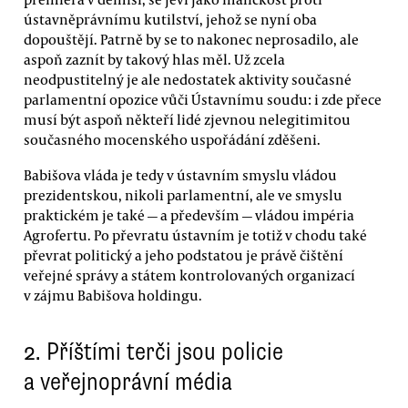
ústavněprávnímu kutilství, jehož se nyní oba
dopouštějí. Patrně by se to nakonec neprosadilo, ale
aspoň zaznít by takový hlas měl. Už zcela
neodpustitelný je ale nedostatek aktivity současné
parlamentní opozice vůči Ústavnímu soudu: i zde přece
musí být aspoň někteří lidé zjevnou nelegitimitou
současného mocenského uspořádání zděšeni.
Babišova vláda je tedy v ústavním smyslu vládou
prezidentskou, nikoli parlamentní, ale ve smyslu
praktickém je také — a především — vládou impéria
Agrofertu. Po převratu ústavním je totiž v chodu také
převrat politický a jeho podstatou je právě čištění
veřejné správy a státem kontrolovaných organizací
v zájmu Babišova holdingu.
2.
Příštími terči jsou policie
a veřejnoprávní média