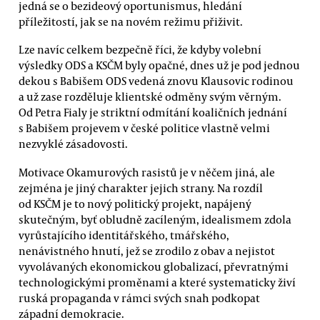
jedná se o bezideový oportunismus, hledání
příležitostí, jak se na novém režimu přiživit.
Lze navíc celkem bezpečně říci, že kdyby volební
výsledky ODS a KSČM byly opačné, dnes už je pod jednou
dekou s Babišem ODS vedená znovu Klausovic rodinou
a už zase rozděluje klientské odměny svým věrným.
Od Petra Fialy je striktní odmítání koaličních jednání
s Babišem projevem v české politice vlastně velmi
nezvyklé zásadovosti.
Motivace Okamurových rasistů je v něčem jiná, ale
zejména je jiný charakter jejich strany. Na rozdíl
od KSČM je to nový politický projekt, napájený
skutečným, byť obludně zacíleným, idealismem zdola
vyrůstajícího identitářského, tmářského,
nenávistného hnutí, jež se zrodilo z obav a nejistot
vyvolávaných ekonomickou globalizací, převratnými
technologickými proměnami a které systematicky živí
ruská propaganda v rámci svých snah podkopat
západní demokracie.