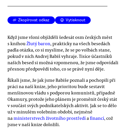
Zkopírovat odkaz
Vytisknout
Když jsme vloni objížděli šedesát osm českých měst
s knihou
Žlutý baron
, prakticky na všech besedách
padla otázka, co si myslíme, že se po volbách stane,
pokud v nich Andrej Babiš vyhraje. Tisíce účastníků
našich besed si možná vzpomenou, že jsme odpovídali
přesnou předpovědí toho, co se právě nyní děje.
Říkali jsme, že jak jsme Babiše poznali a pochopili při
práci na naší knize, jeho prioritou bude sestavit
menšinovou vládu s podporou komunistů, případně
Okamury, protože jeho plánem je proměnit český stát
v součást svých podnikatelských aktivit. Jak se to dělo
už v minulém volebním období, nejméně
na
ministerstvech životního prostředí
a
financí
, což
jsme v naší knize doložili.