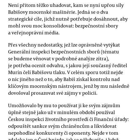
Není přitom těžko uhadovat, kam se nyní upřou síly
Babišovy mocenské mašinérie. Jedná se o dva
strategické cíle, jichž nutně potřebuje dosáhnout, aby
mohl svou moc konsolidovat: bezpečnostní sbory
a veřejnoprávní média.
Přes všechny nedostatky, jež lze oprávněně vytýkat
Generální inspekci bezpečnostních sborů (tématu
se budeme věnovat v podrobné analýze zítra),
je potřeba ocenit odvahu, s jakou její současný ředitel
Murín čelí Babišovu tlaku. V celém sporu totiž nejde
o nic jiného než o to, aby Babiš získal kontrolu nad
klíčovým mocenským nástrojem, jenž by mu následně
dovoloval prosazovat své zájmy v policii.
Umožňovalo by mu to používat ji ke svým zájmům
úplně stejně jako už v minulém období používal
Českou inspekci životního prostředí či Finanční úřady:
odpouštět sankce svým chráněncům a likvidovat
nepohodlné konkurenty či oponenty. Nejde v tom
zdaleka jen o Čapí hnízdo, jak se někdy píše, i když