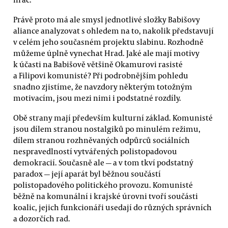
Právě proto má ale smysl jednotlivé složky Babišovy
aliance analyzovat s ohledem na to, nakolik představují
v celém jeho současném projektu slabinu. Rozhodně
můžeme úplně vynechat Hrad. Jaké ale mají motivy
k účasti na Babišově většině Okamurovi rasisté
a Filipovi komunisté? Při podrobnějším pohledu
snadno zjistíme, že navzdory některým totožným
motivacím, jsou mezi nimi i podstatné rozdíly.
Obě strany mají především kulturní základ. Komunisté
jsou dílem stranou nostalgiků po minulém režimu,
dílem stranou rozhněvaných odpůrců sociálních
nespravedlností vytvářených polistopadovou
demokracií. Současně ale — a v tom tkví podstatný
paradox — její aparát byl běžnou součástí
polistopadového politického provozu. Komunisté
běžně na komunální i krajské úrovni tvoří součásti
koalic, jejich funkcionáři usedají do různých správních
a dozorčích rad.