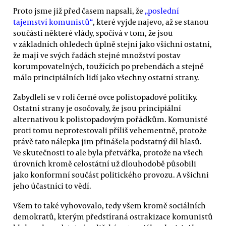
Proto jsme již před časem napsali, že
„poslední
tajemství komunistů“
, které vyjde najevo, až se stanou
součástí některé vlády, spočívá v tom, že jsou
v základních ohledech úplně stejní jako všichni ostatní,
že mají ve svých řadách stejné množství postav
korumpovatelných, toužících po prebendách a stejně
málo principiálních lidí jako všechny ostatní strany.
Zabydleli se v roli černé ovce polistopadové politiky.
Ostatní strany je osočovaly, že jsou principiální
alternativou k polistopadovým pořádkům. Komunisté
proti tomu neprotestovali příliš vehementně, protože
právě tato nálepka jim přinášela podstatný díl hlasů.
Ve skutečnosti to ale byla přetvářka, protože na všech
úrovních kromě celostátní už dlouhodobě působili
jako konformní součást politického provozu. A všichni
jeho účastníci to vědí.
Všem to také vyhovovalo, tedy všem kromě sociálních
demokratů, kterým předstíraná ostrakizace komunistů