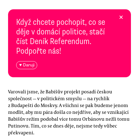
×
Když chcete pochopit, co se
děje v domácí politice, stačí
číst Deník Referendum.
Podpořte nás!
♥ Daruji
Varovali jsme, že Babišův projekt posadí českou
společnost — v politickém smyslu — na rychlík
z Budapešti do Moskvy. A všichni se pak budeme jenom
modlit, aby mu pára došla co nejdříve, aby se vznikající
Babišův režim podobal více tomu Orbánovu nežli tomu
Putinovu. Tím, co se dnes děje, nejsme tedy vůbec
překvapeni.