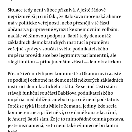
Situace tedy není vůbec příznivá. A ještě řádově
nepříznivější ji činí fakt, že Babišova mocenská aliance
má v politické veřejnosti, nebo přesněji v té části
občanstva připravené vyrazit ke sněmovním volbám,
nadále většinovou podporu. Babiš tedy demontáž
základních demokratických institucí a proměnu
veřejné správy v součást svého podnikatelského
impéria provádí sice bez legitimity parlamentní, ale
s legitimitou — přinejmenším zčásti — demokratickou.
Přesně řečeno Filipovi komunisté a Okamurovi rasisté
se podílejí ochotně na demontáži některých základních
institucí demokratického státu. Že se jiné části státu
stávají funkční součástí Babišova podnikatelského
impéria, nedohlížejí, anebo to pro ně není podstatné.
Totéž se týká Hradu Miloše Zemana. Jediný, kdo zcela
kompetentně a příčetně ví, co v dané konstelaci činí,
je Andrej Babiš sám. Že je to mimořádně temná postava,
ještě neznamená, že to není také výjimečně brilantní
hráč.