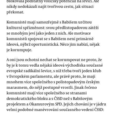
blokovala podstatný voličský potenciál na levici. Ale
nikdy nedokázali najít tvořivou cestu, jak situaci
překonat.
Komunisté mají samozřejmě s Babišem určitou
kulturní spřízněnost: svou předlistopadovou zátěží
se mnohým jeví jako jeden z nich. Ale motivace
komunistů spojovat se s Babišem není primárně
ideová, nýbrž oportunistická. Něco jim nabízí, nějak
je korumpuje.
A oni jsou ochotni nechat se korumpovat ne proto, že
by je k tomu vedla nějaká ideová východiska současné
evropské radikální levice, s níž třeba tvoří jeden klub
v Evropském parlamentu, ale právě proto, že mají
mnohem více společného s polistopadovým českým
marasmem, do nějž postupně vrostli. Jinak řečeno
komunisté mají více společného se stranami
demokratického bloku a s ČSSD než s Babišovým
projektem a Okamurovým SPD. Jejich chování je v jádru
velmi podobné manévrování současného vedení ČSSD: