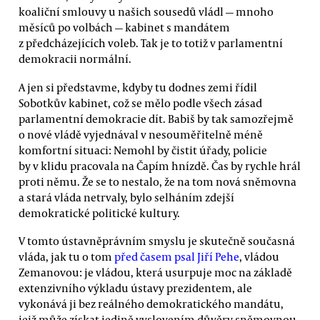
koaliční smlouvy u našich sousedů vládl — mnoho
měsíců po volbách — kabinet s mandátem
z předcházejících voleb. Tak je to totiž v parlamentní
demokracii normální.
A jen si představme, kdyby tu dodnes zemi řídil
Sobotkův kabinet, což se mělo podle všech zásad
parlamentní demokracie dít. Babiš by tak samozřejmě
o nové vládě vyjednával v nesouměřitelně méně
komfortní situaci: Nemohl by čistit úřady, policie
by v klidu pracovala na Čapím hnízdě. Čas by rychle hrál
proti němu. Že se to nestalo, že na tom nová sněmovna
a stará vláda netrvaly, bylo selháním zdejší
demokratické politické kultury.
V tomto ústavněprávním smyslu je skutečně současná
vláda, jak tu o tom
před časem psal Jiří Pehe
, vládou
Zemanovou: je vládou, která usurpuje moc na základě
extenzivního výkladu ústavy prezidentem, ale
vykonává ji bez reálného demokratického mandátu,
jejž může získat jedině vyslovením důvěry sněmovnou.