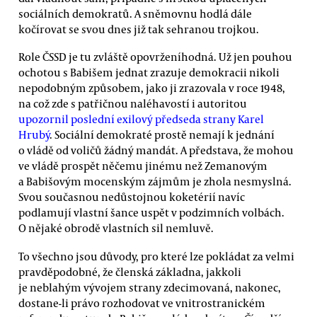
sociálních demokratů. A sněmovnu hodlá dále
kočírovat se svou dnes již tak sehranou trojkou.
Role ČSSD je tu zvláště opovrženíhodná. Už jen pouhou
ochotou s Babišem jednat zrazuje demokracii nikoli
nepodobným způsobem, jako ji zrazovala v roce 1948,
na což zde s patřičnou naléhavostí i autoritou
upozornil poslední exilový předseda strany Karel
Hrubý
. Sociální demokraté prostě nemají k jednání
o vládě od voličů žádný mandát. A představa, že mohou
ve vládě prospět něčemu jinému než Zemanovým
a Babišovým mocenským zájmům je zhola nesmyslná.
Svou současnou nedůstojnou koketérií navíc
podlamují vlastní šance uspět v podzimních volbách.
O nějaké obrodě vlastních sil nemluvě.
To všechno jsou důvody, pro které lze pokládat za velmi
pravděpodobné, že členská základna, jakkoli
je neblahým vývojem strany zdecimovaná, nakonec,
dostane-li právo rozhodovat ve vnitrostranickém