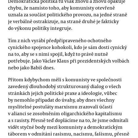
Demokratická politika tu však znovu a znovu opakuje
chybu, že namísto toho, aby komunisty otevřeně
uznala za součást politického provozu, na jedné straně
je verbálně ostrakizuje, na straně druhé je fakticky
do výkonu politiky integruje.
Tím z nich vyrábí předpřipraveného ochotného
cynického spojence kohokoli, kdo je sám dosti cynický
na to, aby se s nimi spojil, když to právě nutně
potřebuje. Jako Václav Klaus při prezidentských volbách
nebo jako Babiš dnes.
Přitom kdybychom měli s komunisty ve společnosti
zavedený dlouhodobý strukturovaný dialog o všech
stránkách jejich politické praxe a ideologie, vůbec
by nemohlo připadat do úvahy, aby dnes všechny
myslitelné postuláty marxismu zrazovali účastí
v alianci se zosobněním oligarchického kapitalismu
a s rasisty. Přesně teď doplácíme na to, že jsme odmítali
vidět styčné body mezi komunisty a demokratickým
táborem v odmítání rasismu, nacismu, fašismu, přesně