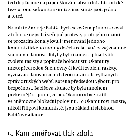
teď doplácíme na papouškování absurdní ahistorické
teze o tom, že komunismus a nacismus jsou jedno
a totéž.
Na místě Andreje Babiše bych se ovšem přímo radoval
z toho, že největší veřejné protesty proti jeho režimu
se prozatím konaly kvůli jmenování jednoho
komunistického mouly do čela relativně bezvýznamné
sněmovní komise. Kdyby byla náměstí plná kvůli
zvolení rasisty a popírače holocaustu Okamury
místopředsedou Sněmovny či kvůli zvolení rasisty,
vyznavače konspiračních teorií a šiřitele vylhaných
zpráv z ruských webů Kotena předsedou Výboru pro
bezpečnost, Babišova situace by byla mnohem
prekérnější. I proto, že bez Okamury by ztratil
ve Sněmovně blokační polovinu. To Okamurovi rasisté,
nikoli Filipovi komunisté, jsou základní slabinou
Babišovy aliance.
5.
Kam směřovat tlak zdola