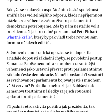
Fakt, že se s takovým uspořádáním česká společnost
smířila bez viditelnějšího odporu, klade nepříjemnou
otázku, zda vůbec ke svému životu parlamentní
demokracii potřebujeme. Zda by nám nestačilo volit
prezidenta, či jak tu trefně poznamenal Petr Pithart
„vlastně krále“
, který by pak vládl třeba rovnou sám
formou nějakých ediktů.
Sněmovní demokratická opozice se tu dopustila
a nadále dopouští základní chyby, že povolební postup
Zemana a Babiše neodmítá s mnohem razantnější
vehemencí jako ústavní převrat proti parlamentnímu
základu české demokracie. Neměli poslanci či senátoři
za svrchovanost parlamentu bojovat ještě s mnohem
větší vervou? Proč nikdo nehrozí, jak Babišovi tak
Zemanovi trestními následky za jejich současné
spiknutí proti parlamentu?
Případná retroaktivita postihu jak prezidenta, tak
premiéra v demisi, se jeví jako maličkost proti