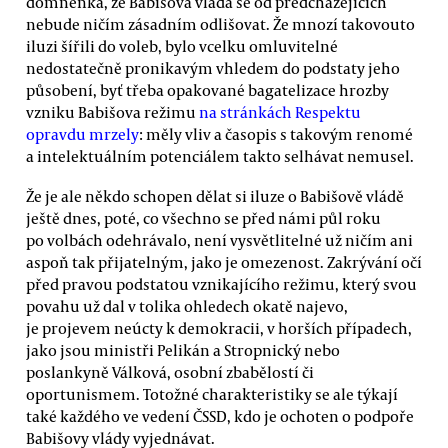
domněnka, že Babišova vláda se od předcházejících
nebude ničím zásadním odlišovat. Že mnozí takovouto
iluzi šířili do voleb, bylo vcelku omluvitelné
nedostatečně pronikavým vhledem do podstaty jeho
působení, byť třeba opakované bagatelizace hrozby
vzniku Babišova režimu
na stránkách Respektu
opravdu mrzely
: měly vliv a časopis s takovým renomé
a intelektuálním potenciálem takto selhávat nemusel.
Že je ale někdo schopen dělat si iluze o Babišově vládě
ještě dnes, poté, co všechno se před námi půl roku
po volbách odehrávalo, není vysvětlitelné už ničím ani
aspoň tak přijatelným, jako je omezenost. Zakrývání očí
před pravou podstatou vznikajícího režimu, který svou
povahu už dal v tolika ohledech okatě najevo,
je projevem neúcty k demokracii, v horších případech,
jako jsou ministři Pelikán a Stropnický nebo
poslankyně Válková, osobní zbabělostí či
oportunismem. Totožné charakteristiky se ale týkají
také každého ve vedení ČSSD, kdo je ochoten o podpoře
Babišovy vlády vyjednávat.