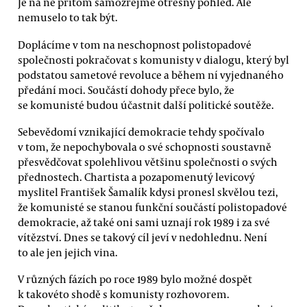
Je na ně přitom samozřejmě otřesný pohled. Ale
nemuselo to tak být.
Doplácíme v tom na neschopnost polistopadové
společnosti pokračovat s komunisty v dialogu, který byl
podstatou sametové revoluce a během ní vyjednaného
předání moci. Součástí dohody přece bylo, že
se komunisté budou účastnit další politické soutěže.
Sebevědomí vznikající demokracie tehdy spočívalo
v tom, že nepochybovala o své schopnosti soustavně
přesvědčovat spolehlivou většinu společnosti o svých
přednostech. Chartista a pozapomenutý levicový
myslitel František Šamalík kdysi pronesl skvělou tezi,
že komunisté se stanou funkční součástí polistopadové
demokracie, až také oni sami uznají rok 1989 i za své
vítězství. Dnes se takový cíl jeví v nedohlednu. Není
to ale jen jejich vina.
V různých fázích po roce 1989 bylo možné dospět
k takovéto shodě s komunisty rozhovorem.