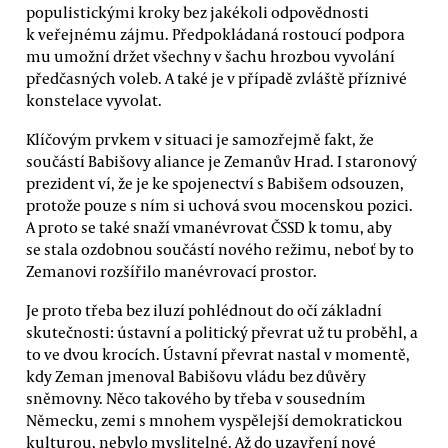
populistickými kroky bez jakékoli odpovědnosti
k veřejnému zájmu. Předpokládaná rostoucí podpora
mu umožní držet všechny v šachu hrozbou vyvolání
předčasných voleb. A také je v případě zvláště příznivé
konstelace vyvolat.
Klíčovým prvkem v situaci je samozřejmě fakt, že
součástí Babišovy aliance je Zemanův Hrad. I staronový
prezident ví, že je ke spojenectví s Babišem odsouzen,
protože pouze s ním si uchová svou mocenskou pozici.
A proto se také snaží vmanévrovat ČSSD k tomu, aby
se stala ozdobnou součástí nového režimu, neboť by to
Zemanovi rozšířilo manévrovací prostor.
Je proto třeba bez iluzí pohlédnout do očí základní
skutečnosti: ústavní a politický převrat už tu proběhl, a
to ve dvou krocích. Ústavní převrat nastal v momentě,
kdy Zeman jmenoval Babišovu vládu bez důvěry
sněmovny. Něco takového by třeba v sousedním
Německu, zemi s mnohem vyspělejší demokratickou
kulturou, nebylo myslitelné. Až do uzavření nové