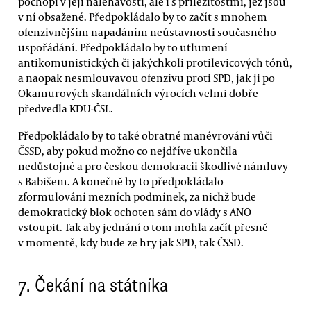
pochopí v její naléhavosti, ale i s příležitostmi, jež jsou
v ní obsažené. Předpokládalo by to začít s mnohem
ofenzivnějším napadáním neústavnosti současného
uspořádání. Předpokládalo by to utlumení
antikomunistických či jakýchkoli protilevicových tónů,
a naopak nesmlouvavou ofenzívu proti SPD, jak ji po
Okamurových skandálních výrocích velmi dobře
předvedla KDU-ČSL.
Předpokládalo by to také obratné manévrování vůči
ČSSD, aby pokud možno co nejdříve ukončila
nedůstojné a pro českou demokracii škodlivé námluvy
s Babišem. A konečně by to předpokládalo
zformulování mezních podmínek, za nichž bude
demokratický blok ochoten sám do vlády s ANO
vstoupit. Tak aby jednání o tom mohla začít přesně
v momentě, kdy bude ze hry jak SPD, tak ČSSD.
7.
Čekání na státníka