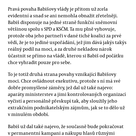
Pravá povaha Babišovy vlády je přitom už zcela
evidentní a snad se ani nemohla obnažit zřetelněji.
Babiš disponuje na jedné straně funkční sněmovní
většinou spolu s SPD a KSČM. Ta mu plně vyhovuje,
protože oba jeho partneři v dané tiché koalici za prvé
vědí, že je to jediné uspořádání, jež jim dává jakýs takýs
reálný podíl na moci, a za druhé nekladou nárok
účastnit se přímo na vládě, kterou si Babiš od počátku
chce vyhradit pouze pro sebe.
To je totiž druhá strana povahy vznikající Babišovy
moci. Chce ovládnout exekutivu, protože s ní má své
dobře promyšlené záměry, jež dal už také najevo:
aparáty ministerstev a jimi kontrolovaných organizací
vyčistí a personálně přeskupí tak, aby sloužily jeho
extrakčním podnikatelským zájmům, jak se to dělo už
v minulém období.
Babiš už dal také najevo, že současně bude pokračovat
v permanentní kampani a nákupu hlasů různými