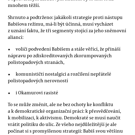
mnohem těžší.
Shrnuto a podtrženo: jakákoli strategie proti nástupu
Babišova režimu, má-li být účinná, musí vycházet
z uznání faktu, že tři segmenty stojící za jeho sněmovní
aliancí:
voliči podvedení Babišem a stále věřící, že přináší
nápravu po zdiskreditovaných zkorumpovaných
polistopadových stranách,
komunističtí nostalgici a rozčilení nepřátelé
polistopadových nerovností
i Okamurovi rasisté
To se může změnit, ale ne bez ochoty ke konfliktu
a k demokratické organizační práci: k přesvědčování,
k mobilizaci, k aktivismu. Demokraté se musí naučit
vrátit politiku do ulic. Ze všeho nejdůležitější je ale
počínat si s promyšlenou strategií: Babiš svou většinu