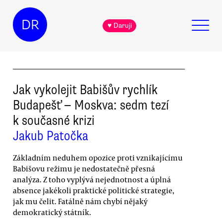
DR
♥ Daruji
Jak vykolejit Babišův rychlík
Budapešť — Moskva: sedm tezí
k současné krizi
Jakub Patočka
Základním neduhem opozice proti vznikajícímu
Babišovu režimu je nedostatečně přesná
analýza. Z toho vyplývá nejednotnost a úplná
absence jakékoli praktické politické strategie,
jak mu čelit. Fatálně nám chybí nějaký
demokratický státník.