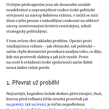
Určitým překvapením jsou ale dosavadní zoufale
neadekvátní a nepromyšlené reakce české politické
veřejnosti na nástup Babišova režimu, v nichž se mísí
iluze o jeho povaze s nahodilými reakcemi na některé
excesy, motivovanými kritérii estetickými, nikoli
strategicky politickými.
V tom ovšem tkví základní problém. Opozici proti
vznikajícímu režimu — jak občanské, tak politické —
zatím chybí dostatečně pronikavá analýza toho, co děje,
kde má protivník slabiny a jak jich využít. Proto
na cestě k ovládnutí české společnosti zatím Babiš
nemá žádné vážné potíže.
1.
Převrat už proběhl
Nejčastější, kupodivu leckde dodnes přetrvávající, iluzí,
kterou před volbami šířila mnohá prostředí
jak
na pravici, tak na levici
, je ničím nepodložená