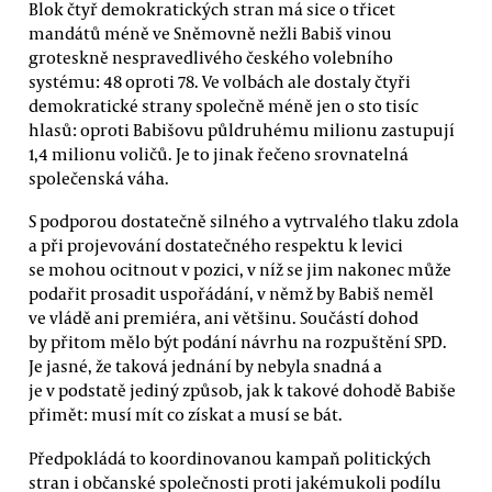
Blok čtyř demokratických stran má sice o třicet
mandátů méně ve Sněmovně nežli Babiš vinou
groteskně nespravedlivého českého volebního
systému: 48 oproti 78. Ve volbách ale dostaly čtyři
demokratické strany společně méně jen o sto tisíc
hlasů: oproti Babišovu půldruhému milionu zastupují
1,4 milionu voličů. Je to jinak řečeno srovnatelná
společenská váha.
S podporou dostatečně silného a vytrvalého tlaku zdola
a při projevování dostatečného respektu k levici
se mohou ocitnout v pozici, v níž se jim nakonec může
podařit prosadit uspořádání, v němž by Babiš neměl
ve vládě ani premiéra, ani většinu. Součástí dohod
by přitom mělo být podání návrhu na rozpuštění SPD.
Je jasné, že taková jednání by nebyla snadná a
je v podstatě jediný způsob, jak k takové dohodě Babiše
přimět: musí mít co získat a musí se bát.
Předpokládá to koordinovanou kampaň politických
stran i občanské společnosti proti jakémukoli podílu