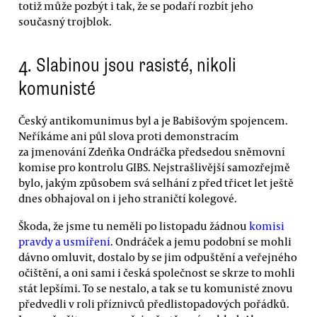
totiž může pozbýt i tak, že se podaří rozbít jeho
současný trojblok.
4.
Slabinou jsou rasisté, nikoli
komunisté
Český antikomunimus byl a je Babišovým spojencem.
Neříkáme ani půl slova proti demonstracím
za jmenování Zdeňka Ondráčka předsedou sněmovní
komise pro kontrolu GIBS. Nejstrašlivější samozřejmě
bylo, jakým způsobem svá selhání z před třicet let ještě
dnes obhajoval on i jeho straničtí kolegové.
Škoda, že jsme tu neměli po listopadu žádnou
komisi
pravdy a usmíření
. Ondráček a jemu podobní se mohli
dávno omluvit, dostalo by se jim odpuštění a veřejného
očištění, a oni sami i česká společnost se skrze to mohli
stát lepšími. To se nestalo, a tak se tu komunisté znovu
předvedli v roli příznivců předlistopadových pořádků.