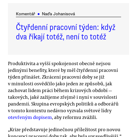
Komentář
●
Naďa Johanisová
Čtyřdenní pracovní týden: když
dva říkají totéž, není to totéž
Produktivita a vyšší spokojenost obecně nejsou
jedinými benefity, které by měl čtyřdenní pracovní
týden přinášet. Zkrácení pracovní doby se již
v minulosti osvědčilo jako jeden ze způsobů, jak
zachovat lidem práci během krizových období —
takových, jaké zažijeme zřejmě i nyní v souvislosti
pandemií. Skupina evropských politiků a odborářů
v tomto kontextu nedávno vyzvala světové lídry
otevřeným dopisem
, aby reformu zvážili.
„Krize představuje jedinečnou příležitost pro novou
koncepci pracovní doby tak, aby byla spravedlivější,“