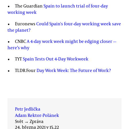
The Guardian
Spain to launch trial of four-day
working week
Euronews
Could Spain's four-day working week save
the planet?
CNBC
A 4-day work week might be edging closer —
here’s why
TYT
Spain Tests Out 4-Day Workweek
TLDR Four
Day Work Week: The Future of Work?
Petr Jedlička
Adam Rektor-Polánek
Svět
→
Zpráva
24. března 2021 v 15.22