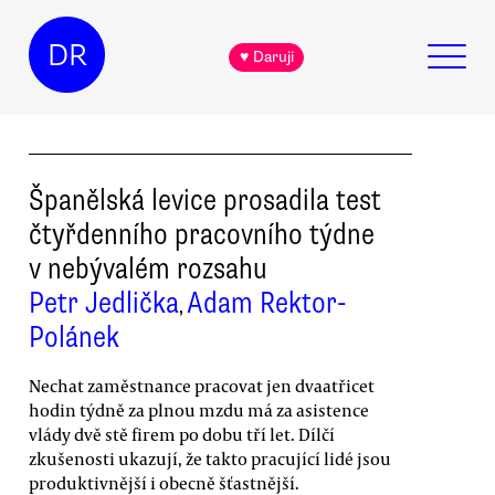
DR
♥ Daruji
Španělská levice prosadila test
čtyřdenního pracovního týdne
v nebývalém rozsahu
Petr Jedlička
Adam Rektor-
,
Polánek
Nechat zaměstnance pracovat jen dvaatřicet
hodin týdně za plnou mzdu má za asistence
vlády dvě stě firem po dobu tří let. Dílčí
zkušenosti ukazují, že takto pracující lidé jsou
produktivnější i obecně šťastnější.