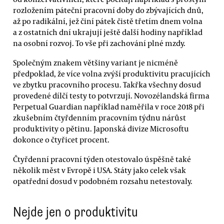
rozložením páteční pracovní doby do zbývajících dnů,
až po radikální, jež činí pátek čistě třetím dnem volna
a z ostatních dní ukrajují ještě další hodiny například
na osobní rozvoj. To vše při zachování plné mzdy.
Společným znakem většiny variant je nicméně
předpoklad, že více volna zvýší produktivitu pracujících
ve zbytku pracovního procesu. Takřka všechny dosud
provedené dílčí testy to potvrzují. Novozélandská firma
Perpetual Guardian například naměřila v roce 2018 při
zkušebním čtyřdenním pracovním týdnu nárůst
produktivity o pětinu. Japonská divize Microsoftu
dokonce o čtyřicet procent.
Čtyřdenní pracovní týden otestovalo úspěšně také
několik měst v Evropě i USA. Státy jako celek však
opatřední dosud v podobném rozsahu netestovaly.
Nejde jen o produktivitu