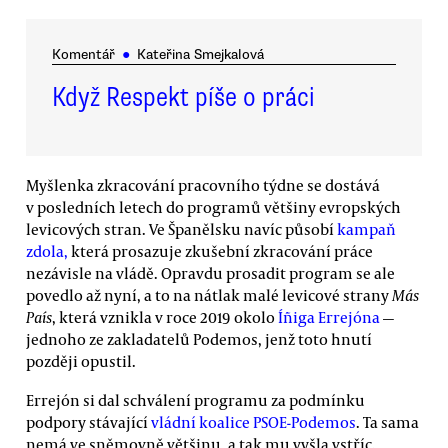
Komentář
●
Kateřina Smejkalová
Když Respekt píše o práci
Myšlenka zkracování pracovního týdne se dostává
v posledních letech do programů většiny evropských
levicových stran. Ve Španělsku navíc působí
kampaň
zdola,
která prosazuje zkušební zkracování práce
nezávisle na vládě. Opravdu prosadit program se ale
povedlo až nyní, a to na nátlak malé levicové strany
Más
País
, která vznikla v roce 2019 okolo
Íñiga Errejóna
—
jednoho ze zakladatelů Podemos, jenž toto hnutí
později opustil.
Errejón si dal schválení programu za podmínku
podpory stávající
vládní koalice PSOE-Podemos
. Ta sama
nemá ve sněmovně většinu, a tak mu vyšla vstříc.