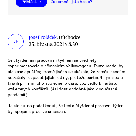
Přihlásit →
Zapomněli jste heslo?
Josef Poláček
, Důchodce
JP
25. března 2021 v 8.50
Se čtyřdenním pracovním týdnem se před lety
experimentovalo v německém Volkswagenu. Tento model byl
ale zase opuštěn; kromě jiného se ukázalo, že zaměstnancům
se začaly rozpadat jejich rodiny, protože partneři nyní spolu
trávili příliš mnoho společného času, což vedlo k nárůstu
vzájemných konfliktů. (Asi dost obdobně jako v současné
pandemii.)
Je ale nutno podotknout, že tento čtyřdenní pracovní týden
byl spojen s prací ve směnách.