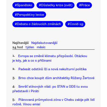
#
Španělsko
#
Důsledky krize (svět)
#
Práce
#
Perspektivy levice
#
Debata o žádoucích změnách
#
Covid-19
Nejčtenější
Nejdiskutovanější
24 hod
týden
měsíc
1.
Evropa se změně klimatu přizpůsobí. Otázkou
je kdy, jak a co s příčinami
2.
Padesát odstínů lži a nová nekulturní politika
3.
Brno chce koupit dům architektky Růženy Žertové
4.
Smršť stínových vlád: po STAN a ODS tu svou
představili i Piráti
5.
Plánovaná průmyslová zóna v Chebu zabije pět lidí
ročně. Vinou emisí