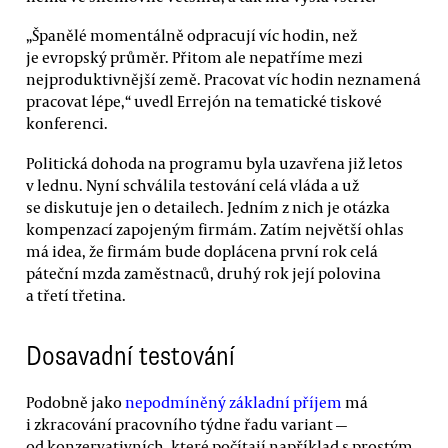
„Španělé momentálně odpracují víc hodin, než
je evropský průměr. Přitom ale nepatříme mezi
nejproduktivnější země. Pracovat víc hodin neznamená
pracovat lépe,“ uvedl Errejón na tematické tiskové
konferenci.
Politická dohoda na programu byla uzavřena již letos
v lednu. Nyní schválila testování celá vláda a už
se diskutuje jen o detailech. Jedním z nich je otázka
kompenzací zapojeným firmám. Zatím největší ohlas
má idea, že firmám bude doplácena první rok celá
páteční mzda zaměstnaců, druhý rok její polovina
a třetí třetina.
Dosavadní testování
Podobně jako
nepodmíněný základní příjem
má
i zkracování pracovního týdne řadu variant —
od konzervativních, které počítají například s prostým