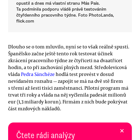
opustil a dnes má vlastní stranu Más País.
Ta podmínila podporu vládě právě testováním
čtyřdenního pracovního týdne. Foto PhotoLanda,
flick.com
Dlouho se o tom mluvilo, nyní se to však reálně spustí.
Španělsko začne ještě tento rok testovat účinek
zkrácení pracovního týdne ze čtyřiceti na dvaatřicet
hodin, a to při zachování plných mezd. Středolevicová
vláda
Pedra Sánchéze
hodlá test provést v dosud
nevídaném rozsahu — zapojit se má na dvě stě firem
s třemi až šesti tisíci zaměstnanci. Pilotní program má
trvat tři roky a vláda na něj vyčlenila padesát milionů
eur (1,3 miliardy korun). Firmám z nich bude pokrývat
část mzdových nákladů.
×
Čtete rádi analýzy