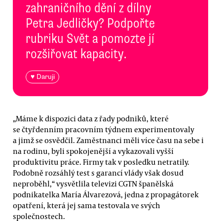
zahraničního dění z dílny
Petra Jedličky? Podpořte
rubriku Svět a pomozte jí
rozšiřovat kapacity.
♥ Daruji
„Máme k dispozici data z řady podniků, které
se čtyřdenním pracovním týdnem experimentovaly
a jimž se osvědčil. Zaměstnanci měli více času na sebe i
na rodinu, byli spokojenější a vykazovali vyšší
produktivitu práce. Firmy tak v posledku netratily.
Podobně rozsáhlý test s garancí vlády však dosud
neproběhl,“ vysvětlila televizi CGTN španělská
podnikatelka María Álvarezová, jedna z propagátorek
opatření, která jej sama testovala ve svých
společnostech.