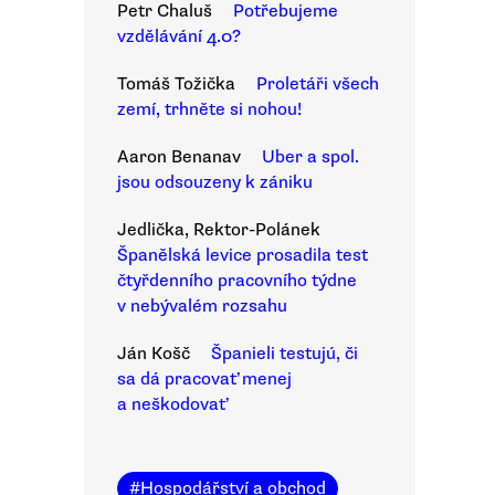
Petr Chaluš
Potřebujeme
vzdělávání 4.0?
Tomáš Tožička
Proletáři všech
zemí, trhněte si nohou!
Aaron Benanav
Uber a spol.
jsou odsouzeny k zániku
Jedlička, Rektor-Polánek
Španělská levice prosadila test
čtyřdenního pracovního týdne
v nebývalém rozsahu
Ján Košč
Španieli testujú, či
sa dá pracovať menej
a neškodovať
#
Hospodářství a obchod