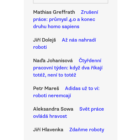
Mathias Greffrath
Zrušení
práce: průmysl 4.0 a konec
druhu homo sapiens
Jiří Dolejš
Až nás nahradí
roboti
Naďa Johanisová
Čtyřdenní
pracovní týden: když dva říkají
totéž, není to totéž
Petr Mareš
Adidas už to ví:
roboti neremcají
Aleksandra Sowa
Svět práce
ovládá hravost
Jiří Hlavenka
Zdaňme roboty