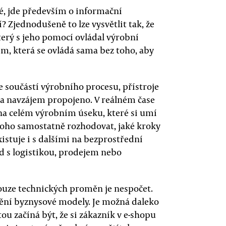
rté, jde především o informační
í? Zjednodušeně to lze vysvětlit tak, že
terý s jeho pomocí ovládal výrobní
em, která se ovládá sama bez toho, aby
je součástí výrobního procesu, přístroje
ky a navzájem propojeno. V reálném čase
na celém výrobním úseku, které si umí
toho samostatně rozhodovat, jaké kroky
istuje i s dalšími na bezprostřední
d s logistikou, prodejem nebo
ouze technických proměn je nespočet.
ění byznysové modely. Je možná daleko
tou začíná být, že si zákazník v e-shopu