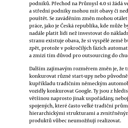
podniků. Přechod na Průmysl 4.0 si žádá v
a střední podniky mohou mít obavy či ned
pouštět. Se zaváděním změn mohou otálet 
práce, jako je Česká republika, kde může 
nadále platit lidi než investovat do nákla
stranu existuje obava, že si vyspělé země
zpět, protože v pokročilých fázích automat
a zmizí tím důvod pro outsourcing do chu
Dalším zajímavým rozměrem změn je, že 
konkurovat různé start-upy nebo původně d
kupříkladu tradičním německým automob
vozidly konkurovat Google. Ty jsou z hled
většinou naprosto jinak uspořádány, nebojí
spojených, které často velké tradiční prů
hierarchickými strukturami a zvnitřněný
produktů vůbec neumožňují realizovat.