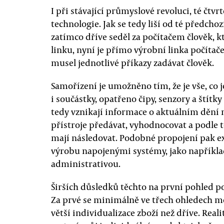
I při stávající průmyslové revoluci, té čtv
technologie. Jak se tedy liší od té předchoz
zatímco dříve seděl za počítačem člověk, k
linku, nyní je přímo výrobní linka počítač
musel jednotlivé příkazy zadávat člověk.
Samořízení je umožněno tím, že je vše, co 
i součástky, opatřeno čipy, senzory a štít
tedy vznikají informace o aktuálním dění 
přístroje předávat, vyhodnocovat a podle 
mají následovat. Podobné propojení pak ex
výrobu napojenými systémy, jako napříkla
administrativou.
Širších důsledků těchto na první pohled p
Za prvé se minimálně ve třech ohledech m
větší individualizace zboží než dříve. Reali