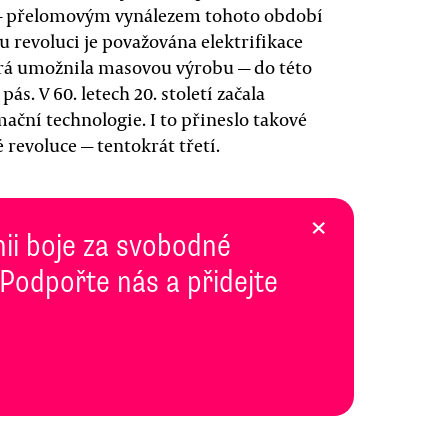
 — přelomovým vynálezem tohoto období
 revoluci je považována elektrifikace
terá umožnila masovou výrobu — do této
ás. V 60. letech 20. století začala
ační technologie. I to přineslo takové
 revoluce — tentokrát třetí.
×
inii boje za svobodné
 Podpořte nás a přidejte