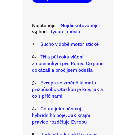
Nejčtenější
Nejdiskutovanější
24 hod
týden
měsíc
1.
Sucho v době motoristické
2.
Tři a půl roku vládní
zmocněnkyní pro Romy: Co jsme
dokázali a proč jsem odešla
3.
Evropa se změně klimatu
přizpůsobí. Otázkou je kdy, jak a
co s příčinami
4.
Ceuta jako nástroj
hybridního boje. Jak krajní
pravice rozděluje Evropu
5.
Padesát odstínů lži a nová