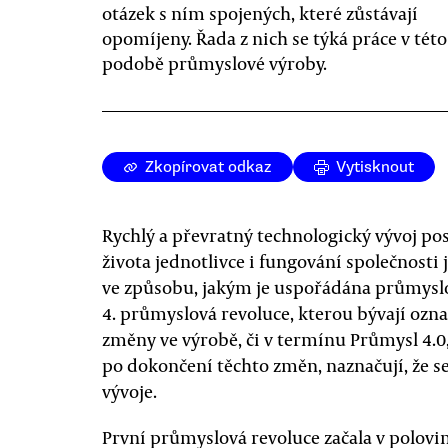
otázek s ním spojených, které zůstávají
opomíjeny. Řada z nich se týká práce v tét
podobě průmyslové výroby.
Zkopírovat odkaz
Vytisknout
Rychlý a převratný technologický vývoj po
života jednotlivce i fungování společnosti j
ve způsobu, jakým je uspořádána průmysl
4. průmyslová revoluce, kterou bývají ozn
změny ve výrobě, či v termínu Průmysl 4.
po dokončení těchto změn, naznačují, že se
vývoje.
První průmyslová revoluce začala v polovině