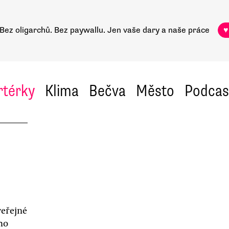
Bez oligarchů. Bez paywallu.
Jen vaše dary a naše práce
♥
rtérky
Klima
Bečva
Město
Podcas
veřejné
ho