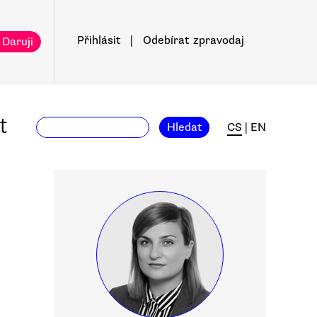
Přihlásit
|
Odebírat
zpravodaj
 Daruji
t
Hledat
CS
|
EN