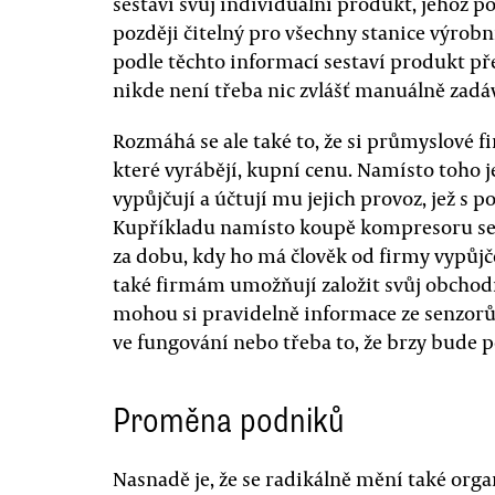
sestaví svůj individuální produkt, jehož po
později čitelný pro všechny stanice výrob
podle těchto informací sestaví produkt přes
nikde není třeba nic zvlášť manuálně zadá
Rozmáhá se ale také to, že si průmyslové f
které vyrábějí, kupní cenu. Namísto toho j
vypůjčují a účtují mu jejich provoz, jež s 
Kupříkladu namísto koupě kompresoru se 
za dobu, kdy ho má člověk od firmy vypůj
také firmám umožňují založit svůj obchod
mohou si pravidelně informace ze senzorů 
ve fungování nebo třeba to, že brzy bude 
Proměna podniků
Nasnadě je, že se radikálně mění také or