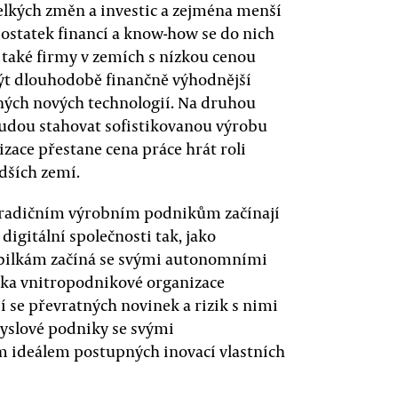
elkých změn a investic a zejména menší
ostatek financí a know-how se do nich
také firmy v zemích s nízkou cenou
být dlouhodobě finančně výhodnější
dných nových technologií. Na druhou
 budou stahovat sofistikovanou výrobu
izace přestane cena práce hrát roli
dších zemí.
tradičním výrobním podnikům začínají
igitální společnosti tak, jako
ilkám začíná se svými autonomními
iska vnitropodnikové organizace
 se převratných novinek a rizik s nimi
myslové podniky se svými
m ideálem postupných inovací vlastních