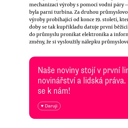
mechanizaci výroby s pomocí vodní páry
byla parní turbína. Za druhou průmyslovou
výroby probíhající od konce 19. století, k
doby se tak kupříkladu datuje první běžící p
do průmyslu pronikat elektronika a inform
změny, že si vysloužily nálepku průmyslové
Naše noviny stojí v první l
novinářství a lidská práva.
se k nám!
♥ Daruji