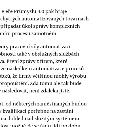
v éře Průmyslu 4.0 pak hraje
v chytrých automatizovaných továrnách
íc připadat úkol správy komplexních
obním procesu samotném.
ory pracovní síly automatizací
bností také v obslužných službách
va. První zprávy z firem, které
í, že následkem automatizace procesů
robků, že firmy většinou mohly výrobu
 propouštění. Zda tomu ale tak bude
následovat, není zdaleka jisté.
ovat, od některých zaměstnaných budou
 kvalifikaci potřebné na zastání
 na dohled nad složitým systémem
e dost možné, že se řadu lidí po dobu