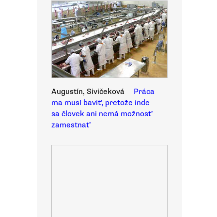
Augustín, Sivičeková
Práca
ma musí baviť, pretože inde
sa človek ani nemá možnosť
zamestnať