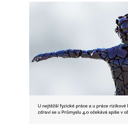
U nejtěžší fyzické práce a u práce rizikové
zdraví se u Průmyslu 4.0 očekává spíše v o