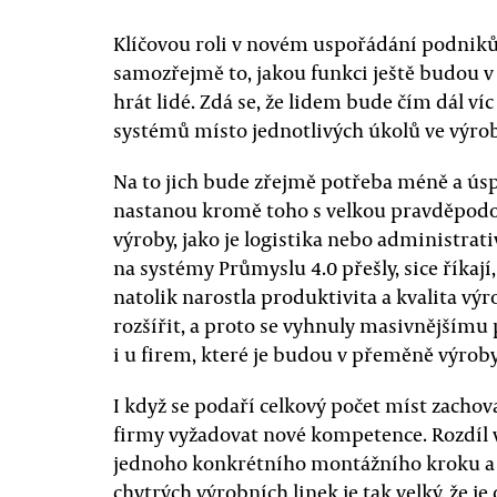
Klíčovou roli v novém uspořádání podniků 
samozřejmě to, jakou funkci ještě budou 
hrát lidé. Zdá se, že lidem bude čím dál v
systémů místo jednotlivých úkolů ve výr
Na to jich bude zřejmě potřeba méně a úsp
nastanou kromě toho s velkou pravděpodo
výroby, jako je logistika nebo administrati
na systémy Průmyslu 4.0 přešly, sice říkaj
natolik narostla produktivita a kvalita vý
rozšířit, a proto se vyhnuly masivnějšímu
i u firem, které je budou v přeměně výroby 
I když se podaří celkový počet míst zach
firmy vyžadovat nové kompetence. Rozdíl v
jednoho konkrétního montážního kroku a
chytrých výrobních linek je tak velký, že j