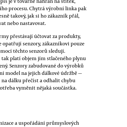
pis je v továrně nahrán na štítek,
ního procesu. Chytrá výrobní linka pak
ně takový, jak si ho zákazník přál,
vat nebo nastavovat.
irmy přestávají účtovat za produkty,
e opatřují senzory, zákazníkovi pouze
pomocí těchto senzorů sledují.
tak platí objem jím stlačeného plynu
čený. Senzory zabudované do výrobků
ní model na jejich dálkové údržbě —
na dálku přečíst a odhalit chybu
potřeba vyměnit nějaká součástka.
ganizace a uspořádání průmyslových