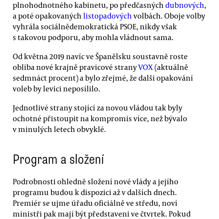
plnohodnotného kabinetu, po předčasných
dubnových
,
a poté opakovaných
listopadových
volbách. Oboje volby
vyhrála sociálnědemokratická PSOE, nikdy však
s takovou podporu, aby mohla vládnout sama.
Od května 2019 navíc ve Španělsku soustavně roste
obliba nové krajně pravicové strany
VOX
(aktuálně
sedmnáct procent) a bylo zřejmé, že další opakování
voleb by levici neposílilo.
Jednotlivé strany stojící za novou vládou tak byly
ochotné přistoupit na kompromis více, než bývalo
v minulých letech obvyklé.
Program a složení
Podrobnosti ohledně složení nové vlády a jejího
programu budou k dispozici až v dalších dnech.
Premiér se ujme úřadu oficiálně ve středu, noví
ministři pak mají být představeni ve čtvrtek. Pokud