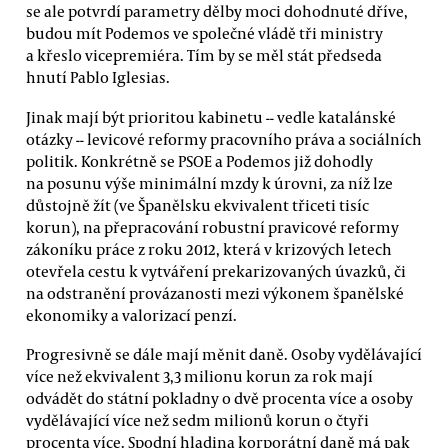
se ale potvrdí parametry dělby moci dohodnuté dříve,
budou mít Podemos ve společné vládě tři ministry
a křeslo vicepremiéra. Tím by se měl stát předseda
hnutí Pablo Iglesias.
Jinak mají být prioritou kabinetu -- vedle katalánské
otázky -- levicové reformy pracovního práva a sociálních
politik. Konkrétně se PSOE a Podemos již dohodly
na posunu výše minimální mzdy k úrovni, za níž lze
důstojně žít (ve Španělsku ekvivalent třiceti tisíc
korun), na přepracování robustní pravicové reformy
zákoníku práce z roku 2012, která v krizových letech
otevřela cestu k vytváření prekarizovaných úvazků, či
na odstranění provázanosti mezi výkonem španělské
ekonomiky a valorizací penzí.
Progresivně se dále mají měnit daně. Osoby vydělávající
více než ekvivalent 3,3 milionu korun za rok mají
odvádět do státní pokladny o dvě procenta více a osoby
vydělávající více než sedm milionů korun o čtyři
procenta více. Spodní hladina korporátní daně má pak