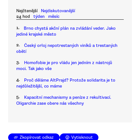
Nejčtenější
Nejdiskutovanější
24 hod
týden
měsíc
1.
Brno chystá akční plán na zvládání veder. Jako
jediné krajské město
2.
Český orloj nepotrestaných viníků a trestaných
obětí
3.
Homofobie je pro vládu jen jedním z nástrojů
moci. Tak jako vše
4.
Proč děláme AltPrajd? Protože solidarita je to
nejdůležitější, co máme
5.
Kapacitní mechanismy a peníze z rekultivací.
Oligarchie zase obere nás všechny
Zkopírovat odkaz
Vytisknout