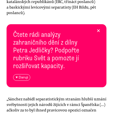
katalánských republikánů (ERC, třináct poslanců)
a baskickými levicovými separatisty (EH Bildu, pět
poslanců).
×
Čtete rádi analýzy
zahraničního dění z dílny
Petra Jedličky? Podpořte
rubriku Svět a pomozte jí
rozšiřovat kapacity.
♥ Daruji
„Sánchez nabídl separatistickým stranám hlubší uznání
svébytnosti jejich národů žijících v rámci Španělska (...)
ačkoliv za to byl ihned pravicovou opozicí označen