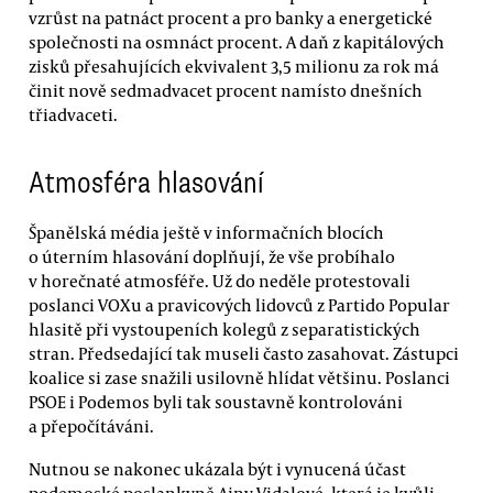
vzrůst na patnáct procent a pro banky a energetické
společnosti na osmnáct procent. A daň z kapitálových
zisků přesahujících ekvivalent 3,5 milionu za rok má
činit nově sedmadvacet procent namísto dnešních
třiadvaceti.
Atmosféra hlasování
Španělská média ještě v informačních blocích
o úterním hlasování doplňují, že vše probíhalo
v horečnaté atmosféře. Už do neděle protestovali
poslanci VOXu a pravicových lidovců z Partido Popular
hlasitě při vystoupeních kolegů z separatistických
stran. Předsedající tak museli často zasahovat. Zástupci
koalice si zase snažili usilovně hlídat většinu. Poslanci
PSOE i Podemos byli tak soustavně kontrolováni
a přepočítáváni.
Nutnou se nakonec ukázala být i vynucená účast