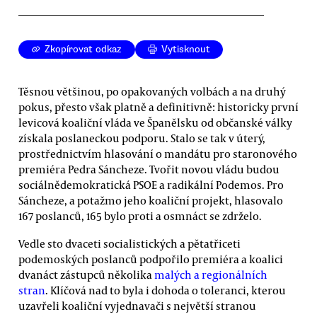
Zkopírovat odkaz
Vytisknout
Těsnou většinou, po opakovaných volbách a na druhý
pokus, přesto však platně a definitivně: historicky první
levicová koaliční vláda ve Španělsku od občanské války
získala poslaneckou podporu. Stalo se tak v úterý,
prostřednictvím hlasování o mandátu pro staronového
premiéra Pedra Sáncheze. Tvořit novou vládu budou
sociálnědemokratická PSOE a radikální Podemos. Pro
Sáncheze, a potažmo jeho koaliční projekt, hlasovalo
167 poslanců, 165 bylo proti a osmnáct se zdrželo.
Vedle sto dvaceti socialistických a pětatřiceti
podemoských poslanců podpořilo premiéra a koalici
dvanáct zástupců několika
malých a regionálních
stran
. Klíčová nad to byla i dohoda o toleranci, kterou
uzavřeli koaliční vyjednavači s největší stranou