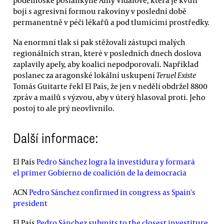
podemoské poslankyně Ainy Vidalové, která je kvůli
boji s agresivní formou rakoviny v poslední době
permanentně v péči lékařů a pod tlumícími prostředky.
Na enormní tlak si pak stěžovali zástupci malých
regionálních stran, které v posledních dnech doslova
zaplavily apely, aby koalici nepodporovali. Například
poslanec za aragonské lokální uskupení
Teruel Existe
Tomás Guitarte řekl El País, že jen v neděli obdržel 8800
zpráv a mailů s výzvou, aby v úterý hlasoval proti. Jeho
postoj to ale prý neovlivnilo.
Další informace:
El País
Pedro Sánchez logra la investidura y formará
el primer Gobierno de coalición de la democracia
ACN
Pedro Sánchez confirmed in congress as Spain's
president
El País
Pedro Sánchez submits to the closest investiture