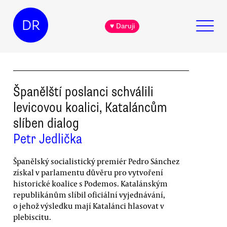
DR
♥ Daruji
Španělští poslanci schválili
levicovou koalici, Kataláncům
slíben dialog
Petr Jedlička
Španělský socialistický premiér Pedro Sánchez
získal v parlamentu důvěru pro vytvoření
historické koalice s Podemos. Katalánským
republikánům slíbil oficiální vyjednávání,
o jehož výsledku mají Katalánci hlasovat v
plebiscitu.