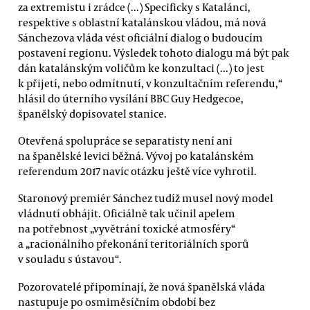
za extremistu i zrádce (...) Specificky s Katalánci,
respektive s oblastní katalánskou vládou, má nová
Sánchezova vláda vést oficiální dialog o budoucím
postavení regionu. Výsledek tohoto dialogu má být pak
dán katalánským voličům ke konzultaci (...) to jest
k přijetí, nebo odmítnutí, v konzultačním referendu,“
hlásil do úterního vysílání BBC Guy Hedgecoe,
španělský dopisovatel stanice.
Otevřená spolupráce se separatisty není ani
na španělské levici běžná. Vývoj po katalánském
referendum 2017 navíc otázku ještě více vyhrotil.
Staronový premiér Sánchez tudíž musel nový model
vládnutí obhájit. Oficiálně tak učinil apelem
na potřebnost „vyvětrání toxické atmosféry“
a „racionálního překonání teritoriálních sporů
v souladu s ústavou“.
Pozorovatelé připomínají, že nová španělská vláda
nastupuje po osmiměsíčním období bez