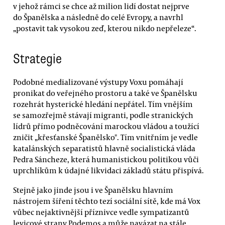
v jehož rámci se chce až milion lidí dostat nejprve
do Španělska a následně do celé Evropy, a navrhl
„postavit tak vysokou zeď, kterou nikdo nepřeleze“.
Strategie
Podobné medializované výstupy Voxu pomáhají
pronikat do veřejného prostoru a také ve Španělsku
rozehrát hysterické hledání nepřátel. Tím vnějším
se samozřejmě stávají migranti, podle stranických
lídrů přímo podněcování marockou vládou a toužící
zničit „křesťanské Španělsko". Tím vnitřním je vedle
katalánských separatistů hlavně socialistická vláda
Pedra Sáncheze, která humanistickou politikou vůči
uprchlíkům k údajné likvidaci základů státu přispívá.
Stejně jako jinde jsou i ve Španělsku hlavním
nástrojem šíření těchto tezí sociální sítě, kde má Vox
vůbec nejaktivnější příznivce vedle sympatizantů
levicové strany Podemos a může navázat na stále