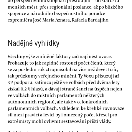
do perspektivního subjektu přestoupili — od starostů
menších měst, přes regionální poslance, až po blízkého
spojence a národního bezpečnostního poradce
expremiéra José Maria Aznara, Rafaela Bardajiho.
Nadějné vyhlídky
Všechny výše zmíněné faktory začínají nést ovoce.
Prokazuje to jak rapidně rostoucí počet členů, který
se za poslední rok ztrojnásobil na více než devět tisíc,
tak průzkumy veřejného mínění. Ty Voxu přisuzují až
3 % podporu, zatímco ještě ve volbách před dvěma lety
získal 0,2 % hlasů, a dávají straně šanci na úspěch nejen
ve volbách do místních parlamentů některých
autonomních regionů, ale také v celonárodních
parlamentních volbách. Vzhledem ke křehké rovnováze
sil mezi pravicí a levicí by i omezený počet křesel pro
extrémisty mohl ovlivnit sestavování příští vlády.