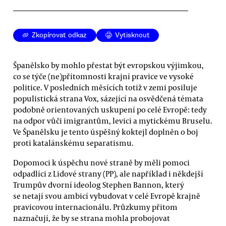
Zkopírovat odkaz
Vytisknout
Španělsko by mohlo přestat být evropskou výjimkou,
co se týče (ne)přítomnosti krajní pravice ve vysoké
politice. V posledních měsících totiž v zemi posiluje
populistická strana Vox, sázející na osvědčená témata
podobně orientovaných uskupení po celé Evropě: tedy
na odpor vůči imigrantům, levici a mytickému Bruselu.
Ve Španělsku je tento úspěšný koktejl doplněn o boj
proti katalánskému separatismu.
Dopomoci k úspěchu nové straně by měli pomoci
odpadlíci z Lidové strany (PP), ale například i někdejší
Trumpův dvorní ideolog Stephen Bannon, který
se netají svou ambicí vybudovat v celé Evropě krajně
pravicovou internacionálu. Průzkumy přitom
naznačují, že by se strana mohla probojovat