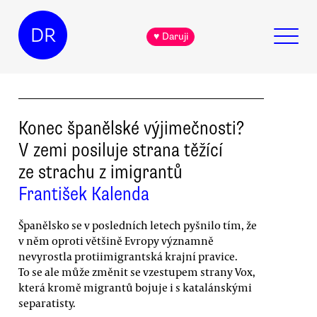
DR
♥ Daruji
Konec španělské výjimečnosti?
V zemi posiluje strana těžící
ze strachu z imigrantů
František Kalenda
Španělsko se v posledních letech pyšnilo tím, že
v něm oproti většině Evropy významně
nevyrostla protiimigrantská krajní pravice.
To se ale může změnit se vzestupem strany Vox,
která kromě migrantů bojuje i s katalánskými
separatisty.