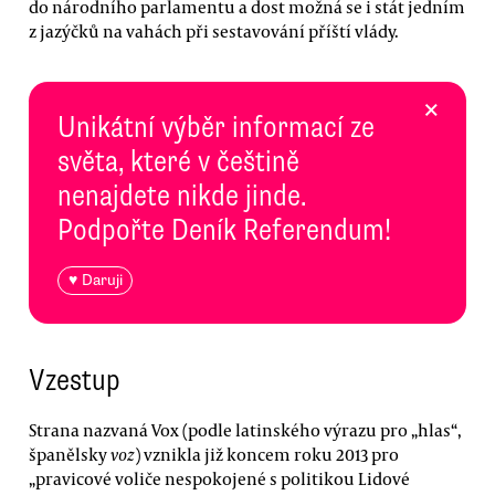
do národního parlamentu a dost možná se i stát jedním
z jazýčků na vahách při sestavování příští vlády.
×
Unikátní výběr informací ze
světa, které v češtině
nenajdete nikde jinde.
Podpořte Deník Referendum!
♥ Daruji
Vzestup
Strana nazvaná Vox (podle latinského výrazu pro „hlas“,
španělsky
voz
) vznikla již koncem roku 2013 pro
„pravicové voliče nespokojené s politikou Lidové