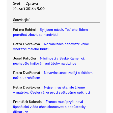
Svět
→
Zpráva
19. září 2018 v 5.00
Související
Fatima Rahimi
Byl jsem nácek. Teď chci lidem
pomáhat zbavit se nenávisti
Petra Dvořáková
Normalizace nenávisti: velké
vítězství malého hnutí
Josef Patočka
Násilnosti v Saské Kamenici:
nechybělo hajlování ani útoky na cizince
Petra Dvořáková
Novovlastenci: raději s ďáblem
než s uprchlíkem
Petra Dvořáková
Nejsem rasista, ale žijeme
v matrixu. Česká válka proti světovému spiknutí
František Kalenda
Franco musí pryč: nová
španělská vláda chce skoncovat s pozůstatky
diktatury