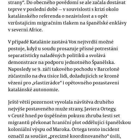
strany“. Do obecného povědomí se ale začala dostávat
teprve v poslední době — v souvislosti s krizí okolo
katalánského referenda o nezávislost a s opět
vzrůstajícím migračním tlakem na španělské enklávy
v severní Africe.
V případě Katalánie zastává Vox nejtvrdší možné
postoje, když u soudu prosazuje přísné potrestání
separatisticky naladěných politiků a svolává
demonstrace na podporu jednotného Španělska.
Naposledy se 9. září takového pochodu v Barceloně
zúčastnilo na dva tisíce lidí, dožadujících se kromě
vězení pro „vlastizrádce“ i opětovného pozastavení
katalánské autonomie.
Ještě větší pozornost vyvolala návštěva druhého
nejvýše postaveného muže strany, Javiera Ortegy,
v Ceutě hned po úspěšném pokusu zhruba šesti set
migrantů překonat hraniční plot oddělující španělskou
koloniální výspu od Maroka. Ortega tento incident
označil za součást „precizně koordinovaného“ úsilí,