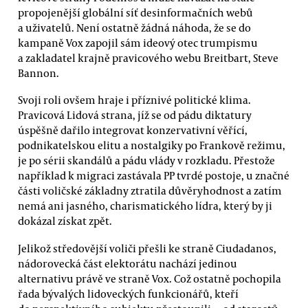
propojenější globální síť desinformačních webů
a uživatelů. Není ostatně žádná náhoda, že se do
kampaně Vox zapojil sám ideový otec trumpismu
a zakladatel krajně pravicového webu Breitbart, Steve
Bannon.
Svoji roli ovšem hraje i příznivé politické klima.
Pravicová Lidová strana, jíž se od pádu diktatury
úspěšně dařilo integrovat konzervativní věřící,
podnikatelskou elitu a nostalgiky po Frankově režimu,
je po sérii skandálů a pádu vlády v rozkladu. Přestože
například k migraci zastávala PP tvrdé postoje, u značné
části voličské základny ztratila důvěryhodnost a zatím
nemá ani jasného, charismatického lídra, který by ji
dokázal získat zpět.
Jelikož středovější voliči přešli ke straně Ciudadanos,
nádorovecká část elektorátu nachází jedinou
alternativu právě ve straně Vox. Což ostatně pochopila
řada bývalých lidoveckých funkcionářů, kteří