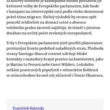
Za klíčový moment je každopádně možné považovat již
květnové volby do Evropského parlamentu, kde bude
v kampani na celoevropské unii podle všeho dominovat
právě téma migrace. Slušný výsledek by stranu opět
pomohl zviditelnit na domácí scéně a absence
volebního prahu zároveň zajišťuje, že téměř s jistotou
dosáhne na určitý počet zvolených europoslanců.
Ti by v Evropském parlamentu jistě posílili plánovanou
protiunijní frontu podobně naladěných stran. Předseda
strany Santiago Abascal ostatně udržuje blízké
kontakty s matadory krajní pravice na kontinentu, jako
je Marine Le Penová nebo Geert Wilders. Loňského
setkání pravicových populistů v německém Koblenzi
se mimochodem kromě něj zúčastnil i Tomio Okamura.
František Kalenda