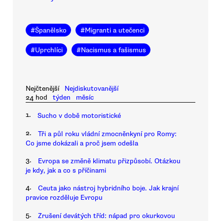
#
Španělsko
#
Migranti a utečenci
#
Uprchlíci
#
Nacismus a fašismus
Nejčtenější
Nejdiskutovanější
24 hod
týden
měsíc
1.
Sucho v době motoristické
2.
Tři a půl roku vládní zmocněnkyní pro Romy:
Co jsme dokázali a proč jsem odešla
3.
Evropa se změně klimatu přizpůsobí. Otázkou
je kdy, jak a co s příčinami
4.
Ceuta jako nástroj hybridního boje. Jak krajní
pravice rozděluje Evropu
5.
Zrušení devátých tříd: nápad pro okurkovou