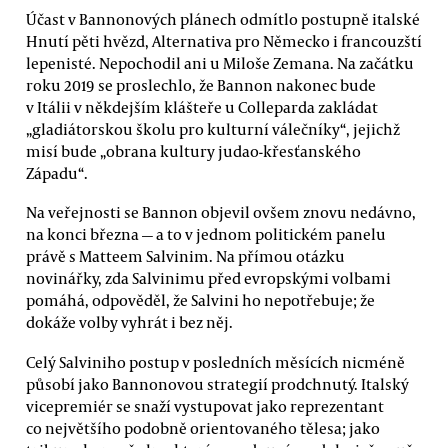
Účast v Bannonových plánech odmítlo postupně italské
Hnutí pěti hvězd, Alternativa pro Německo i francouzští
lepenisté. Nepochodil ani u Miloše Zemana. Na začátku
roku 2019 se proslechlo, že Bannon nakonec bude
v Itálii v někdejším klášteře u Colleparda zakládat
„gladiátorskou školu pro kulturní válečníky“, jejichž
misí bude „obrana kultury judao-křesťanského
Západu“.
Na veřejnosti se Bannon objevil ovšem znovu nedávno,
na konci března — a to v jednom politickém panelu
právě s Matteem Salvinim. Na přímou otázku
novinářky, zda Salvinimu před evropskými volbami
pomáhá, odpověděl, že Salvini ho nepotřebuje; že
dokáže volby vyhrát i bez něj.
Celý Salviniho postup v posledních měsících nicméně
působí jako Bannonovou strategií prodchnutý. Italský
vicepremiér se snaží vystupovat jako reprezentant
co největšího podobně orientovaného tělesa; jako