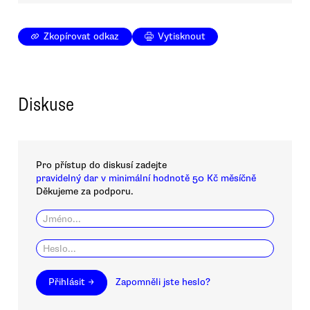
Zkopírovat odkaz
Vytisknout
Diskuse
Pro přístup do diskusí zadejte
pravidelný dar v minimální hodnotě 50 Kč měsíčně
Děkujeme za podporu.
Přihlásit →
Zapomněli jste heslo?