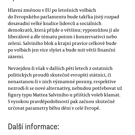
Hlavní změnou v EU po letošních volbách
do Evropského parlamentu bude takřka jistý rozpad
dosavadní velké koalice lidovců a sociálních
demokratů, která přijde o většinu; vypomůžou jí ale
liberálové a dle tématu potom i konzervativci nebo
zelení. Salviniho blok a krajní pravice celkově bude
po volbách jen více slyšet a bude mít větší finanční
zázemí.
Nevzejdou-li však v dalších pěti letech z ostatních
politických proudů skutečně evropští státníci, či
nenastanou-li v nich významné posuny, respektive
nezrodí-li se nové alternativy, nebudou potřebovat už
figury typu Mattea Salviniho u příštích voleb klamat.
S vysokou pravděpodobností pak začnou skutečně
určovat parametry běhu dění v celé Evropě.
Další informace: