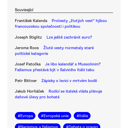
Související
František Kalenda
Protesty „žlutých vest“ hýbou
francouzskou společností i politikou
Joseph Stiglitz
Lze ještě zachránit euro?
Jerome Roos
Žluté vesty rozmetaly staré
politické kategorie
Josef Patočka
Je libo kalendář s Mussolinim?
Fašismus přestává být v Salviniho Itálii tabu
Petr Bittner
Zápisky o levici v mrtvém bodě
Jakub Horňáček
Rodící se italská vláda plánuje
daňové úlevy pro bohaté
#
Evropa
#
Evropská unie
#
Itálie
#
Nacismus a fašismus
#
Debata o pravici