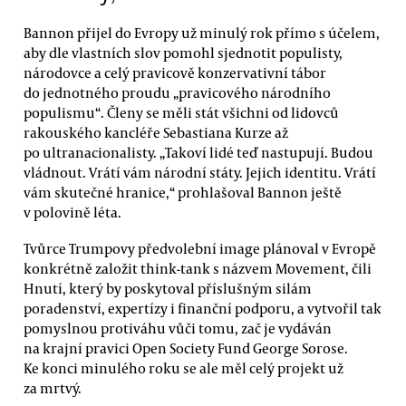
Bannon přijel do Evropy už minulý rok přímo s účelem,
aby dle vlastních slov pomohl sjednotit populisty,
národovce a celý pravicově konzervativní tábor
do jednotného proudu „pravicového národního
populismu“. Členy se měli stát všichni od lidovců
rakouského kancléře Sebastiana Kurze až
po ultranacionalisty. „Takoví lidé teď nastupují. Budou
vládnout. Vrátí vám národní státy. Jejich identitu. Vrátí
vám skutečné hranice,“ prohlašoval Bannon ještě
v polovině léta.
Tvůrce Trumpovy předvolební image plánoval v Evropě
konkrétně založit think-tank s názvem Movement, čili
Hnutí, který by poskytoval příslušným silám
poradenství, expertízy i finanční podporu, a vytvořil tak
pomyslnou protiváhu vůči tomu, zač je vydáván
na krajní pravici Open Society Fund George Sorose.
Ke konci minulého roku se ale měl celý projekt už
za mrtvý.