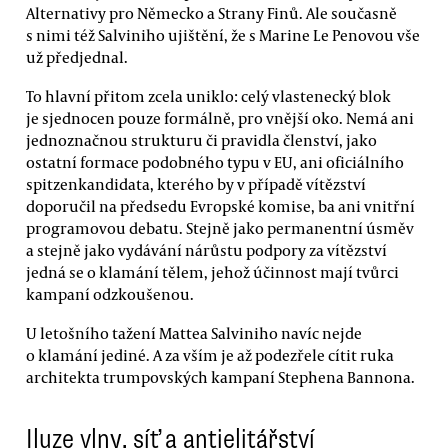
Alternativy pro Německo a Strany Finů. Ale současně
s nimi též Salviniho ujištění, že s Marine Le Penovou vše
už předjednal.
To hlavní přitom zcela uniklo: celý vlastenecký blok
je sjednocen pouze formálně, pro vnější oko. Nemá ani
jednoznačnou strukturu či pravidla členství, jako
ostatní formace podobného typu v EU, ani oficiálního
spitzenkandidata, kterého by v případě vítězství
doporučil na předsedu Evropské komise, ba ani vnitřní
programovou debatu. Stejně jako permanentní úsměv
a stejně jako vydávání nárůstu podpory za vítězství
jedná se o klamání tělem, jehož účinnost mají tvůrci
kampaní odzkoušenou.
U letošního tažení Mattea Salviniho navíc nejde
o klamání jediné. A za vším je až podezřele cítit ruka
architekta trumpovských kampaní Stephena Bannona.
Iluze vlny, síť a antielitářství