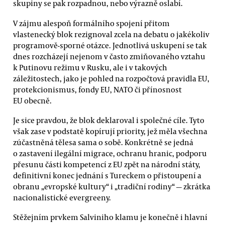
skupiny se pak rozpadnou, nebo výrazně oslabí.
V zájmu alespoň formálního spojení přitom
vlastenecký blok rezignoval zcela na debatu o jakékoliv
programově-sporné otázce. Jednotlivá uskupení se tak
dnes rozcházejí nejenom v často zmiňovaného vztahu
k Putinovu režimu v Rusku, ale i v takových
záležitostech, jako je pohled na rozpočtová pravidla EU,
protekcionismus, fondy EU, NATO či přínosnost
EU obecně.
Je sice pravdou, že blok deklaroval i společné cíle. Tyto
však zase v podstatě kopírují priority, jež měla všechna
zúčastněná tělesa sama o sobě. Konkrétně se jedná
o zastavení ilegální migrace, ochranu hranic, podporu
přesunu části kompetencí z EU zpět na národní státy,
definitivní konec jednání s Tureckem o přistoupení a
obranu „evropské kultury“ i „tradiční rodiny“ — zkrátka
nacionalistické evergreeny.
Stěžejním prvkem Salviniho klamu je konečně i hlavní