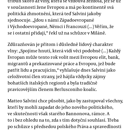
tribun skoro až vlny, která se vzdouvá zezdola, jež se už
v současnosti žene Evropou a má po kontinentě svá
politická zhmotnění, která teď Salvini jakoby
sjednocuje. „Jdou s námi Západoevropané
i Východoevropané, Němci i Francouzi (...) Věřím, že
se i ostatní přidají,“ řekl už na schůzce v Miláně.
Zdůrazňován je přitom i důsledně lidový charakter
vlny: „Spojíme hnutí, která vidí věci podobně (...) Každý
Evropan může tento rok volit mezi Evropou elit, bank,
migrantů a prekazizované práce a Evropou, jež bude
patřit lidu a pracujícím,“ vyhlašuje dnes Salvini jako
celoživotní člen strany, jež hájila vždycky zájmy
bohatších italských regionů a byla tradičně
pravicovějším členem Berlusconiho koalic.
Matteo Salvini chce působit, jako by zastupoval všechny,
kteří by mohli zapadat do jeho nového politického,
ve skutečnosti však starého Bannonova, rámce. A
to i bez ohledu na to, zda s tím dotyční souhlasí. Třeba
po schůzce s předsedou polského Práva a spravedlnosti