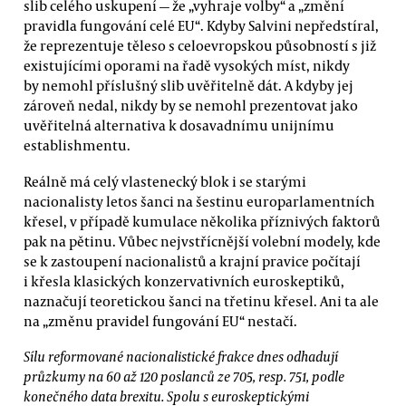
slib celého uskupení — že „vyhraje volby“ a „změní
pravidla fungování celé EU“. Kdyby Salvini nepředstíral,
že reprezentuje těleso s celoevropskou působností s již
existujícími oporami na řadě vysokých míst, nikdy
by nemohl příslušný slib uvěřitelně dát. A kdyby jej
zároveň nedal, nikdy by se nemohl prezentovat jako
uvěřitelná alternativa k dosavadnímu unijnímu
establishmentu.
Reálně má celý vlastenecký blok i se starými
nacionalisty letos šanci na šestinu europarlamentních
křesel, v případě kumulace několika příznivých faktorů
pak na pětinu. Vůbec nejvstřícnější volební modely, kde
se k zastoupení nacionalistů a krajní pravice počítají
i křesla klasických konzervativních euroskeptiků,
naznačují teoretickou šanci na třetinu křesel. Ani ta ale
na „změnu pravidel fungování EU“ nestačí.
Sílu reformované nacionalistické frakce dnes odhadují
průzkumy na 60 až 120 poslanců ze 705, resp. 751, podle
konečného data brexitu. Spolu s euroskeptickými