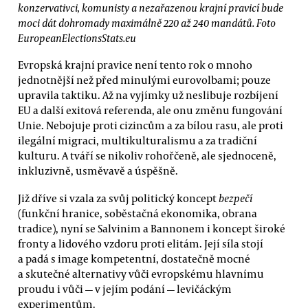
konzervativci, komunisty a nezařazenou krajní pravicí bude
moci dát dohromady maximálně 220 až 240 mandátů. Foto
EuropeanElectionsStats.eu
Evropská krajní pravice není tento rok o mnoho
jednotnější než před minulými eurovolbami; pouze
upravila taktiku. Až na vyjímky už neslibuje rozbíjení
EU a další exitová referenda, ale onu změnu fungování
Unie. Nebojuje proti cizincům a za bílou rasu, ale proti
ilegální migraci, multikulturalismu a za tradiční
kulturu. A tváří se nikoliv rohořčeně, ale sjednoceně,
inkluzivně, usměvavě a úspěšně.
Již dříve si vzala za svůj politický koncept
bezpečí
(funkční hranice, soběstačná ekonomika, obrana
tradice), nyní se Salvinim a Bannonem i koncept široké
fronty a lidového vzdoru proti elitám. Její síla stojí
a padá s image kompetentní, dostatečně mocné
a skutečné alternativy vůči evropskému hlavnímu
proudu i vůči — v jejím podání — levičáckým
experimentům.