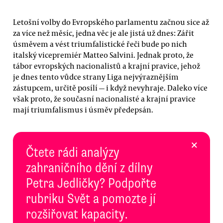
Letošní volby do Evropského parlamentu začnou sice až
za více než měsíc, jedna věc je ale jistá už dnes: Zářit
úsměvem a vést triumfalistické řeči bude po nich
italský vicepremiér Matteo Salvini. Jednak proto, že
tábor evropských nacionalistů a krajní pravice, jehož
je dnes tento vůdce strany Liga nejvýraznějším
zástupcem, určitě posílí — i když nevyhraje. Daleko více
však proto, že současní nacionalisté a krajní pravice
mají triumfalismus i úsměv předepsán.
×
Čtete rádi analýzy
zahraničního dění z dílny
Petra Jedličky? Podpořte
rubriku Svět a pomozte jí
rozšiřovat kapacity.