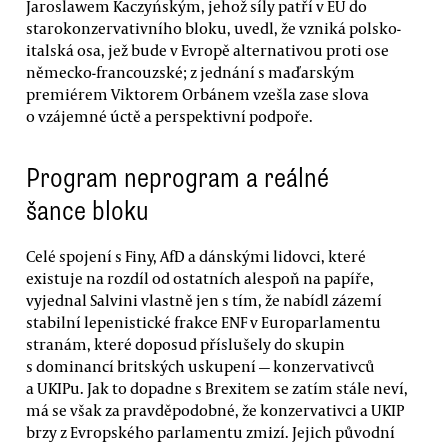
Jaroslawem Kaczyńským, jehož síly patří v EU do
starokonzervativního bloku, uvedl, že vzniká polsko-
italská osa, jež bude v Evropě alternativou proti ose
německo-francouzské; z jednání s maďarským
premiérem Viktorem Orbánem vzešla zase slova
o vzájemné úctě a perspektivní podpoře.
Program neprogram a reálné
šance bloku
Celé spojení s Finy, AfD a dánskými lidovci, které
existuje na rozdíl od ostatních alespoň na papíře,
vyjednal Salvini vlastně jen s tím, že nabídl zázemí
stabilní lepenistické frakce ENF v Europarlamentu
stranám, které doposud příslušely do skupin
s dominancí britských uskupení — konzervativců
a UKIPu. Jak to dopadne s Brexitem se zatím stále neví,
má se však za pravděpodobné, že konzervativci a UKIP
brzy z Evropského parlamentu zmizí. Jejich původní