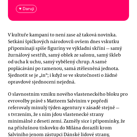
♥ Daruji
V kultuře kampaní to není zase až taková novinka.
Setkání špičkových národovců ovšem dnes vskutku
připomínají spíše figuríny ve výkladní skříni — samý
žurnálový sestřih, samý oblek ze salonu, samý škleb
od ucha k uchu, samý vybělený chrup. A samé
poplácávání po ramenou, samá ztělesněná jednota.
Sjednotit se je „in“; i když se ve skutečnosti o žádné
opravdové sjednocení nejedná.
O slavnostním vzniku nového vlasteneckého bloku pro
evrovolby právě s Matteem Salvinim v popředí
referovaly minulý týden agentury v zásadě stejně —
s tvrzením, že s ním jdou vlastenecké strany
minimálně z deseti zemí. Zazněly sice i připomínky, že
na příslušnou tiskovku do Milána dorazili krom
Salviniho jenom zástupci Dánské lidové strany,