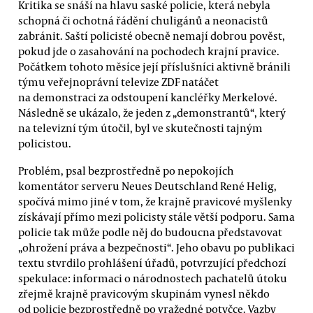
Kritika se snáší na hlavu saské policie, která nebyla
schopná či ochotná řádění chuligánů a neonacistů
zabránit. Saští policisté obecně nemají dobrou pověst,
pokud jde o zasahování na pochodech krajní pravice.
Počátkem tohoto měsíce její příslušníci aktivně bránili
týmu veřejnoprávní televize ZDF natáčet
na demonstraci za odstoupení kancléřky Merkelové.
Následně se ukázalo, že jeden z „demonstrantů“, který
na televizní tým útočil, byl ve skutečnosti tajným
policistou.
Problém, psal bezprostředně po nepokojích
komentátor serveru Neues Deutschland René Helig,
spočívá mimo jiné v tom, že krajně pravicové myšlenky
získávají přímo mezi policisty stále větší podporu. Sama
policie tak může podle něj do budoucna představovat
„ohrožení práva a bezpečnosti“. Jeho obavu po publikaci
textu stvrdilo prohlášení úřadů, potvrzující předchozí
spekulace: informaci o národnostech pachatelů útoku
zřejmě krajně pravicovým skupinám vynesl někdo
od policie bezprostředně po vražedné potyčce. Vazby