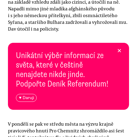
na základě vzhledu zdáli jako cizinci, a útočili na ně.
Napadli mimo jiné mladíka afghánského původu
i s jeho německou přítelkyní, zbili osmnáctiletého
Syřana, a staršího Bulhara zadržovali a vyhrožovali mu.
Dav útočil i na policisty.
×
Unikátní výběr informací ze
světa, které v češtině
nenajdete nikde jinde.
Podpořte Deník Referendum!
♥ Daruji
V pondělí se pak ve středu města na výzvu krajně
pravicového hnutí Pro Chemnitz shromáždilo asi šest