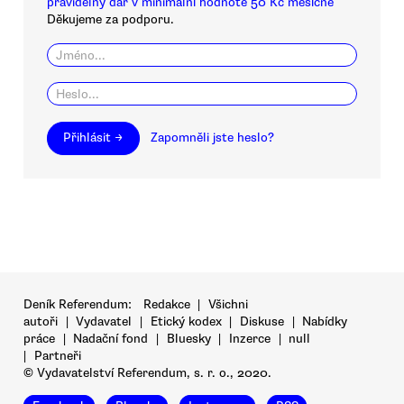
pravidelný dar v minimální hodnotě 50 Kč měsíčně
Děkujeme za podporu.
Přihlásit →
Zapomněli jste heslo?
Deník Referendum:
Redakce
|
Všichni
autoři
|
Vydavatel
|
Etický kodex
|
Diskuse
|
Nabídky
práce
|
Nadační fond
|
Bluesky
|
Inzerce
|
null
|
Partneři
© Vydavatelství Referendum, s. r. o., 2020.