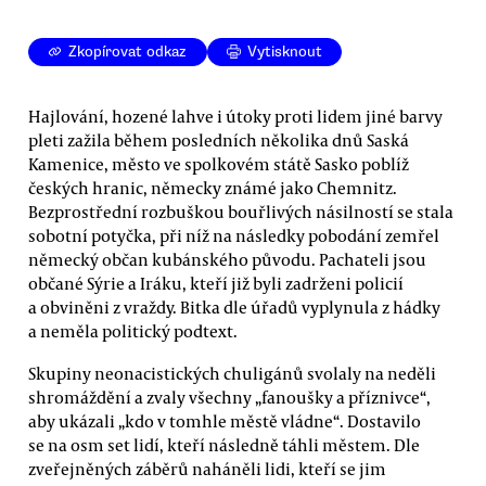
Zkopírovat odkaz
Vytisknout
Hajlování, hozené lahve i útoky proti lidem jiné barvy
pleti zažila během posledních několika dnů Saská
Kamenice, město ve spolkovém státě Sasko poblíž
českých hranic, německy známé jako Chemnitz.
Bezprostřední rozbuškou bouřlivých násilností se stala
sobotní potyčka, při níž na následky pobodání zemřel
německý občan kubánského původu. Pachateli jsou
občané Sýrie a Iráku, kteří již byli zadrženi policií
a obviněni z vraždy. Bitka dle úřadů vyplynula z hádky
a neměla politický podtext.
Skupiny neonacistických chuligánů svolaly na neděli
shromáždění a zvaly všechny „fanoušky a příznivce“,
aby ukázali „kdo v tomhle městě vládne“. Dostavilo
se na osm set lidí, kteří následně táhli městem. Dle
zveřejněných záběrů naháněli lidi, kteří se jim