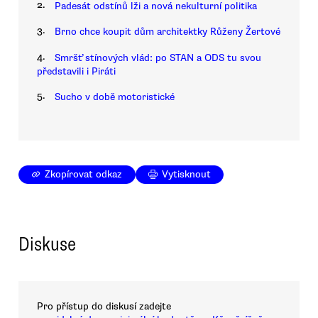
2.
Padesát odstínů lži a nová nekulturní politika
3.
Brno chce koupit dům architektky Růženy Žertové
4.
Smršť stínových vlád: po STAN a ODS tu svou
představili i Piráti
5.
Sucho v době motoristické
Zkopírovat odkaz
Vytisknout
Diskuse
Pro přístup do diskusí zadejte