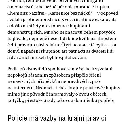
tisíc lidí, tentokrát vedle očividných chuligánů
a neonacistů také běžně působící občané. Skupina
Chemnitz Nazifrei - „Kamenice bez nácků“ — v odpověď
svolala protidemonstraci. K večeru situace eskalovala
a došlo na střety mezi oběma skupinami
demonstrujících. Mnoho neonacistů během potyček
hajlovalo, nejméně deset lidí bude kvůli násilnostem
čelit právním následkům. Čtyři neonacisté byli cestou
domů napadeni skupinou asi patnácti až dvaceti lidí
a dva z nich museli být hospitalizováni.
Podle představitelů spolkové země Sasko k vyvolání
nepokojů zásadním způsobem přispělo šíření
nenávistných příspěvků a nepravdivých zpráv
na internetu. Neonacistické a krajně pravicové skupiny
mimo jiné původně informovaly o dvou obětech
potyčky, přestože úřady takovou domněnku popřely.
Policie má vazby na krajní pravici