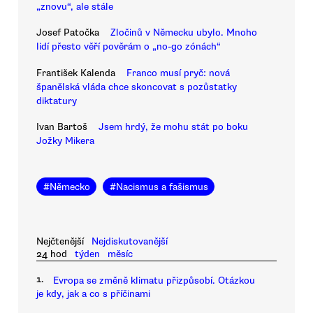
„znovu“, ale stále
Josef Patočka
Zločinů v Německu ubylo. Mnoho
lidí přesto věří pověrám o „no-go zónách“
František Kalenda
Franco musí pryč: nová
španělská vláda chce skoncovat s pozůstatky
diktatury
Ivan Bartoš
Jsem hrdý, že mohu stát po boku
Jožky Mikera
#
Německo
#
Nacismus a fašismus
Nejčtenější
Nejdiskutovanější
24 hod
týden
měsíc
1.
Evropa se změně klimatu přizpůsobí. Otázkou
je kdy, jak a co s příčinami