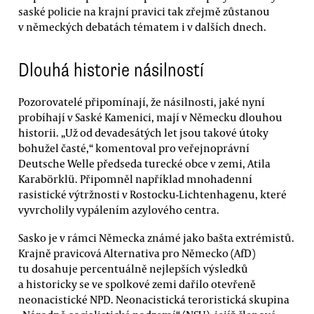
saské policie na krajní pravici tak zřejmě zůstanou
v německých debatách tématem i v dalších dnech.
Dlouhá historie násilností
Pozorovatelé připomínají, že násilnosti, jaké nyní
probíhají v Saské Kamenici, mají v Německu dlouhou
historii. „Už od devadesátých let jsou takové útoky
bohužel časté,“ komentoval pro veřejnoprávní
Deutsche Welle předseda turecké obce v zemi, Atila
Karabörklü. Připomněl například mnohadenní
rasistické výtržnosti v Rostocku-Lichtenhagenu, které
vyvrcholily vypálením azylového centra.
Sasko je v rámci Německa známé jako bašta extrémistů.
Krajně pravicová Alternativa pro Německo (AfD)
tu dosahuje percentuálně nejlepších výsledků
a historicky se ve spolkové zemi dařilo otevřeně
neonacistické NPD. Neonacistická teroristická skupina