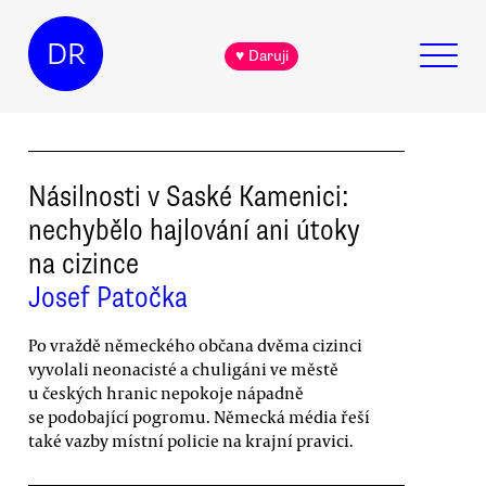
DR
♥ Daruji
Násilnosti v Saské Kamenici:
nechybělo hajlování ani útoky
na cizince
Josef Patočka
Po vraždě německého občana dvěma cizinci
vyvolali neonacisté a chuligáni ve městě
u českých hranic nepokoje nápadně
se podobající pogromu. Německá média řeší
také vazby místní policie na krajní pravici.