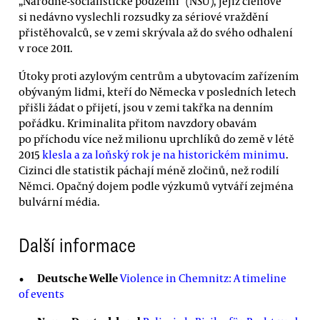
„Národně-socialistické podzemí“ (NSU), jejíž členové
si nedávno vyslechli rozsudky za sériové vraždění
přistěhovalců, se v zemi skrývala až do svého odhalení
v roce 2011.
Útoky proti azylovým centrům a ubytovacím zařízením
obývaným lidmi, kteří do Německa v posledních letech
přišli žádat o přijetí, jsou v zemi takřka na denním
pořádku. Kriminalita přitom navzdory obavám
po příchodu více než milionu uprchlíků do země v létě
2015
klesla a za loňský rok je na historickém minimu
.
Cizinci dle statistik páchají méně zločinů, než rodilí
Němci. Opačný dojem podle výzkumů vytváří zejména
bulvární média.
Další informace
Deutsche Welle
Violence in Chemnitz: A timeline
of events