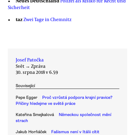
Neues Deutschland
Polizei als Risiko für Recht und
Sicherheit
taz
Zwei Tage in Chemnitz
Josef Patočka
Svět
→
Zpráva
30. srpna 2018 v 6.59
Související
Pepe Egger
Proč vzrůstá podpora krajní pravice?
Příčiny hledejme ve světě práce
Kateřina Smejkalová
Německou společnost mění
strach
Jakub Horňáček
Fašismus není v Itálii cítit