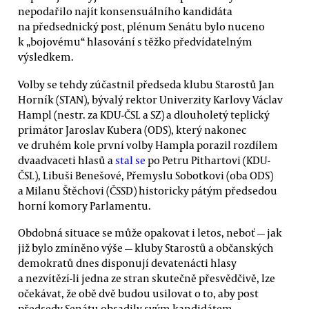
nepodařilo najít konsensuálního kandidáta
na předsednický post, plénum Senátu bylo nuceno
k „bojovému“ hlasování s těžko předvídatelným
výsledkem.
Volby se tehdy zúčastnil předseda klubu Starostů Jan
Horník (STAN), bývalý rektor Univerzity Karlovy Václav
Hampl (nestr. za KDU-ČSL a SZ) a dlouholetý teplický
primátor Jaroslav Kubera (ODS), který nakonec
ve druhém kole první volby Hampla porazil rozdílem
dvaadvaceti hlasů a
stal se
po Petru Pithartovi (KDU-
ČSL), Libuši Benešové, Přemyslu Sobotkovi (oba ODS)
a Milanu Štěchovi (ČSSD) historicky pátým předsedou
horní komory Parlamentu.
Obdobná situace se může opakovat i letos, neboť — jak
již bylo zmíněno výše — kluby Starostů a občanských
demokratů dnes disponují devatenácti hlasy
a nezvítězí-li jedna ze stran skutečně přesvědčivě, lze
očekávat, že obě dvě budou usilovat o to, aby post
předsedy Senátu obsadily svým kandidátem.