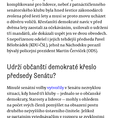
komplikované pro lidovce, neboť z patnáctičlenného
senátorského klubu byla hned šestice zákonodárců
zvolena před šesti lety a musí se proto znovu ucházet
o důvěru voličů. Křesťanští demokraté navíc v před
dvěma lety zaostali za očekáváním, usilovali o udržení
tří mandátů, ale dokázali uspět jen ve dvou obvodech.
S nepořízenou odešel i jejich tehdejší předseda Pavel
Bělobrádek (KDU-ČSL), jehož na Náchodsku porazil
bývalý policejní prezident Martin Červíček (ODS).
Udrží občanští demokraté křeslo
předsedy Senátu?
Minulé senátní volby
vytvořily
v Senátu nezvyklou
situaci, kdy hned tři kluby — jednalo se o občanské
demokraty, Starosty a lidovce — mohly s ohledem
na počet svých členů pomýšlet na obsazení postu
druhého nejvyššího ústavního činitele. Jelikož
se partajním vyjednávačům v rozporu se zvyklostmi