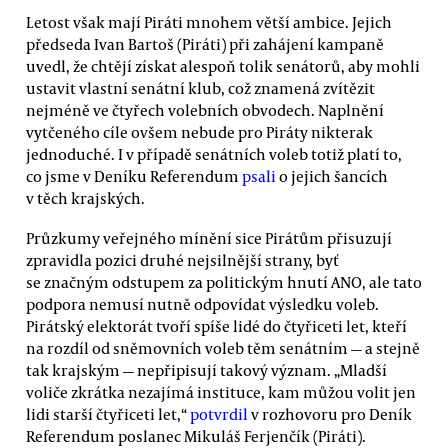
Letost však mají Piráti mnohem větší ambice. Jejich
předseda Ivan Bartoš (Piráti) při zahájení kampaně
uvedl, že chtějí získat alespoň tolik senátorů, aby mohli
ustavit vlastní senátní klub, což znamená zvítězit
nejméně ve čtyřech volebních obvodech. Naplnění
vytčeného cíle ovšem nebude pro Piráty nikterak
jednoduché. I v případě senátních voleb totiž platí to,
co jsme v Deníku Referendum
psali
o jejich šancích
v těch krajských.
Průzkumy veřejného mínění sice Pirátům přisuzují
zpravidla pozici druhé nejsilnější strany, byť
se značným odstupem za politickým hnutí ANO, ale tato
podpora nemusí nutně odpovídat výsledku voleb.
Pirátský elektorát tvoří spíše lidé do čtyřiceti let, kteří
na rozdíl od sněmovních voleb těm senátním — a stejně
tak krajským — nepřipisují takový význam. „Mladší
voliče zkrátka nezajímá instituce, kam můžou volit jen
lidi starší čtyřiceti let,“
potvrdil
v rozhovoru pro Deník
Referendum poslanec Mikuláš Ferjenčík (Piráti).