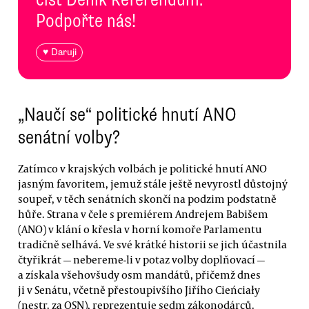
Podpořte nás!
♥ Daruji
„Naučí se“ politické hnutí ANO
senátní volby?
Zatímco v krajských volbách je politické hnutí ANO
jasným favoritem, jemuž stále ještě nevyrostl důstojný
soupeř, v těch senátních skončí na podzim podstatně
hůře. Strana v čele s premiérem Andrejem Babišem
(ANO) v klání o křesla v horní komoře Parlamentu
tradičně selhává. Ve své krátké historii se jich účastnila
čtyřikrát — nebereme-li v potaz volby doplňovací —
a získala všehovšudy osm mandátů, přičemž dnes
ji v Senátu, včetně přestoupivšího Jiřího Cieńciały
(nestr. za OSN), reprezentuje sedm zákonodárců.