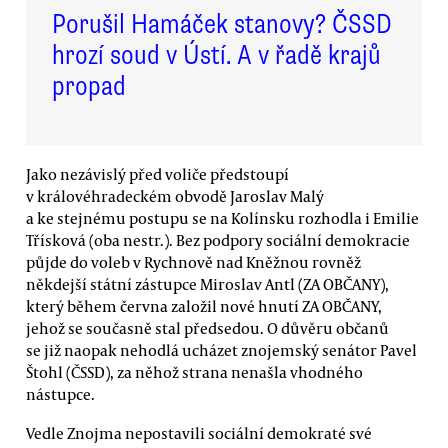
Porušil Hamáček stanovy? ČSSD
hrozí soud v Ústí. A v řadě krajů
propad
Jako nezávislý před voliče předstoupí
v královéhradeckém obvodě Jaroslav Malý
a ke stejnému postupu se na Kolínsku rozhodla i Emilie
Třísková (oba nestr.). Bez podpory sociální demokracie
půjde do voleb v Rychnově nad Kněžnou rovněž
někdejší státní zástupce Miroslav Antl (ZA OBČANY),
který během června založil nové hnutí ZA OBČANY,
jehož se současně stal předsedou. O důvěru občanů
se již naopak nehodlá ucházet znojemský senátor Pavel
Štohl (ČSSD), za něhož strana nenašla vhodného
nástupce.
Vedle Znojma nepostavili sociální demokraté své