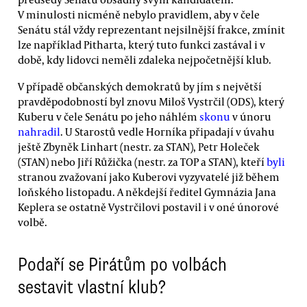
V minulosti nicméně nebylo pravidlem, aby v čele
Senátu stál vždy reprezentant nejsilnější frakce, zmínit
lze například Pitharta, který tuto funkci zastával i v
době, kdy lidovci neměli zdaleka nejpočetnější klub.
V případě občanských demokratů by jím s největší
pravděpodobností byl znovu Miloš Vystrčil (ODS), který
Kuberu v čele Senátu po jeho náhlém
skonu
v únoru
nahradil
. U Starostů vedle Horníka připadají v úvahu
ještě Zbyněk Linhart (nestr. za STAN), Petr Holeček
(STAN) nebo Jiří Růžička (nestr. za TOP a STAN), kteří
byli
stranou zvažovaní jako Kuberovi vyzyvatelé již během
loňského listopadu. A někdejší ředitel Gymnázia Jana
Keplera se ostatně Vystrčilovi postavil i v oné únorové
volbě.
Podaří se Pirátům po volbách
sestavit vlastní klub?