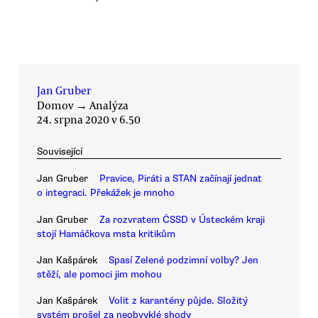
Jan Gruber
Domov
→
Analýza
24. srpna 2020 v 6.50
Související
Jan Gruber
Pravice, Piráti a STAN začínají jednat
o integraci. Překážek je mnoho
Jan Gruber
Za rozvratem ČSSD v Ústeckém kraji
stojí Hamáčkova msta kritikům
Jan Kašpárek
Spasí Zelené podzimní volby? Jen
stěží, ale pomoci jim mohou
Jan Kašpárek
Volit z karantény půjde. Složitý
systém prošel za neobvyklé shody