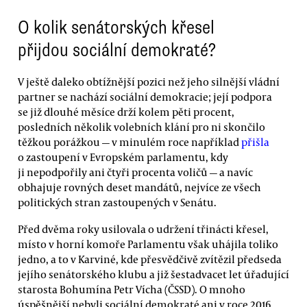
O kolik senátorských křesel
přijdou sociální demokraté?
V ještě daleko obtížnější pozici než jeho silnější vládní
partner se nachází sociální demokracie; její podpora
se již dlouhé měsíce drží kolem pěti procent,
posledních několik volebních klání pro ni skončilo
těžkou porážkou — v minulém roce například
přišla
o zastoupení v Evropském parlamentu, kdy
ji nepodpořily ani čtyři procenta voličů — a navíc
obhajuje rovných deset mandátů, nejvíce ze všech
politických stran zastoupených v Senátu.
Před dvěma roky usilovala o udržení třinácti křesel,
místo v horní komoře Parlamentu však uhájila toliko
jedno, a to v Karviné, kde přesvědčivě zvítězil předseda
jejího senátorského klubu a již šestadvacet let úřadující
starosta Bohumína Petr Vícha (ČSSD). O mnoho
úspěšnější nebyli sociální demokraté ani v roce 2016,