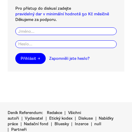
Pro přístup do diskusí zadejte
pravidelný dar v minimální hodnotě 50 Kč měsíčně
Děkujeme za podporu.
Přihlásit →
Zapomněli jste heslo?
Deník Referendum:
Redakce
|
Všichni
autoři
|
Vydavatel
|
Etický kodex
|
Diskuse
|
Nabídky
práce
|
Nadační fond
|
Bluesky
|
Inzerce
|
null
|
Partneři