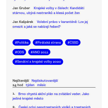
Jan Gruber
Krajské volby v číslech: Kandidáti
stárnou, ubývá nestraníků a klesá počet žen
Jan Kašpárek
Volební právo v karanténě: Lze jej
omezit a jaká se nabízejí řešení?
#
Politika
#
Pirátská strana
#
ČSSD
#
ODS
#
ANO 2011
#
Senátní a krajské volby 2020
Nejčtenější
Nejdiskutovanější
24 hod
týden
měsíc
1.
Brno chystá akční plán na zvládání veder. Jako
jediné krajské město
2.
Český orloj nepotrestaných viníků a trestaných