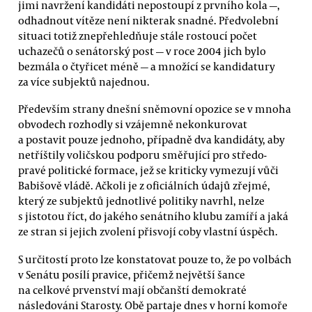
jimi navržení kandidáti nepostoupí z prvního kola —,
odhadnout vítěze není nikterak snadné. Předvolební
situaci totiž znepřehledňuje stále rostoucí počet
uchazečů o senátorský post — v roce 2004 jich bylo
bezmála o čtyřicet méně — a množící se kandidatury
za více subjektů najednou.
Především strany dnešní sněmovní opozice se v mnoha
obvodech rozhodly si vzájemně nekonkurovat
a postavit pouze jednoho, případně dva kandidáty, aby
netříštily voličskou podporu směřující pro středo-
pravé politické formace, jež se kriticky vymezují vůči
Babišově vládě. Ačkoli je z oficiálních údajů zřejmé,
který ze subjektů jednotlivé politiky navrhl, nelze
s jistotou říct, do jakého senátního klubu zamíří a jaká
ze stran si jejich zvolení přisvojí coby vlastní úspěch.
S určitostí proto lze konstatovat pouze to, že po volbách
v Senátu posílí pravice, přičemž největší šance
na celkové prvenství mají občanští demokraté
následováni Starosty. Obě partaje dnes v horní komoře