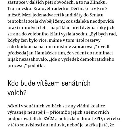
zástupce v dalších pěti obvodech, a to na Zlínsku,
Trutnovsku, Královéhradecku, Děčínsku a v Brně-
městě. Mezi jedenadvaceti kandidáty do Senátu
tentokrát zcela chybějí ženy, což zdaleka neodpovídá
praxi minulých let — například před dvěma roky jich
strana do volebního klání vyslala sedm. „Byl bych rád,
kdyby žen bylo více, máme v tom jisté rezervy
a do budoucna na tom musíme zapracovat,“ uvedl
předseda Jan Hamáček s tím, že vedení do nominací
nijak nezasahovalo. „Jde o výsledek demokratického
procesu,“ podotkl.
Kdo bude vítězem senátních
voleb?
Ačkoli v senátních volbách strany vládní koalice
výrazněji neuspějí — přičemž o jejich sněmovních
podporovatelích, KSČM a politickém hnutí SPD, netřeba
v této souvislosti ani mluvit, neboť je takřka jisté, že