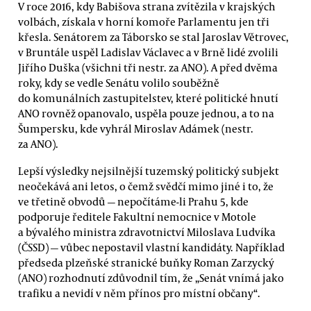
V roce 2016, kdy Babišova strana zvítězila v krajských
volbách, získala v horní komoře Parlamentu jen tři
křesla. Senátorem za Táborsko se stal Jaroslav Větrovec,
v Bruntále uspěl Ladislav Václavec a v Brně lidé zvolili
Jiřího Duška (všichni tři nestr. za ANO). A před dvěma
roky, kdy se vedle Senátu volilo souběžně
do komunálních zastupitelstev, které politické hnutí
ANO rovněž opanovalo, uspěla pouze jednou, a to na
Šumpersku, kde vyhrál Miroslav Adámek (nestr.
za ANO).
Lepší výsledky nejsilnější tuzemský politický subjekt
neočekává ani letos, o čemž svědčí mimo jiné i to, že
ve třetině obvodů — nepočítáme-li Prahu 5, kde
podporuje ředitele Fakultní nemocnice v Motole
a bývalého ministra zdravotnictví Miloslava Ludvíka
(ČSSD) — vůbec nepostavil vlastní kandidáty. Například
předseda plzeňské stranické buňky Roman Zarzycký
(ANO) rozhodnutí zdůvodnil tím, že „Senát vnímá jako
trafiku a nevidí v něm přínos pro místní občany“.