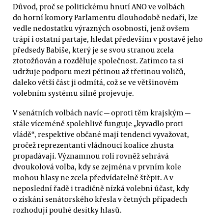
Důvod, proč se politickému hnutí ANO ve volbách
do horní komory Parlamentu dlouhodobě nedaří, lze
vedle nedostatku výrazných osobností, jenž ovšem
trápí i ostatní partaje, hledat především v postavě jeho
předsedy Babiše, který je se svou stranou zcela
ztotožňován a rozděluje společnost. Zatímco ta si
udržuje podporu mezi pětinou až třetinou voličů,
daleko větší část ji odmítá, což se ve většinovém
volebním systému silně projevuje.
V senátních volbách navíc — oproti těm krajským —
stále víceméně spolehlivě funguje „kyvadlo proti
vládě“, respektive občané mají tendenci vyvažovat,
pročež reprezentanti vládnoucí koalice zhusta
propadávají. Významnou roli rovněž sehrává
dvoukolová volba, kdy se zejména v prvním kole
mohou hlasy ne zcela předvídatelně štěpit. A v
neposlední řadě i tradičně nízká volební účast, kdy
o získání senátorského křesla v četných případech
rozhodují pouhé desítky hlasů.