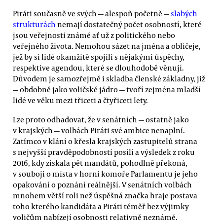
Piráti současně ve svých — alespoň početně —
slabých
strukturách
nemají dostatečný počet osobností, které
jsou veřejnosti známé ať už z politického nebo
veřejného života. Nemohou sázet na jména a obličeje,
jež by si lidé okamžitě spojili s nějakými úspěchy,
respektive agendou, které se dlouhodobě věnují.
Důvodem je samozřejmě i skladba členské základny, již
— obdobně jako voličské jádro — tvoří zejména mladší
lidé ve věku mezi třiceti a čtyřiceti lety.
Lze proto odhadovat, že v senátních — ostatně jako
v krajských — volbách Piráti své ambice nenaplní.
Zatímco v klání o křesla krajských zastupitelů strana
s nejvyšší pravděpodobností posílí a výsledek z roku
2016, kdy získala pět mandátů, pohodlně překoná,
v souboji o místa v horní komoře Parlamentu je jeho
opakování o poznání reálnější. V senátních volbách
mnohem větší roli než úspěšná značka hraje postava
toho kterého kandidáta a Piráti téměř bez výjimky
voličům nabízejí osobnosti relativně neznámé.