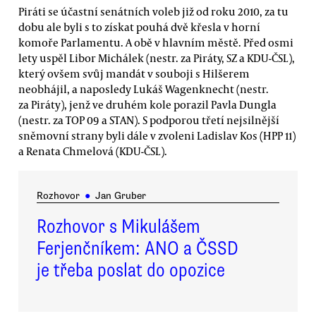
Piráti se účastní senátních voleb již od roku 2010, za tu
dobu ale byli s to získat pouhá dvě křesla v horní
komoře Parlamentu. A obě v hlavním městě. Před osmi
lety uspěl Libor Michálek (nestr. za Piráty, SZ a KDU-ČSL),
který ovšem svůj mandát v souboji s Hilšerem
neobhájil, a naposledy Lukáš Wagenknecht (nestr.
za Piráty), jenž ve druhém kole porazil Pavla Dungla
(nestr. za TOP 09 a STAN). S podporou třetí nejsilnější
sněmovní strany byli dále v zvoleni Ladislav Kos (HPP 11)
a Renata Chmelová (KDU-ČSL).
Rozhovor
●
Jan Gruber
Rozhovor s Mikulášem
Ferjenčníkem: ANO a ČSSD
je třeba poslat do opozice