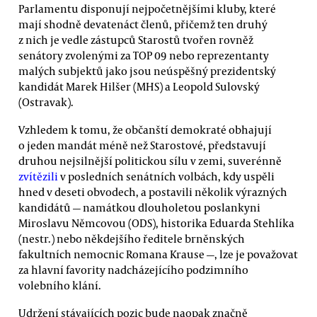
Parlamentu disponují nejpočetnějšími kluby, které
mají shodně devatenáct členů, přičemž ten druhý
z nich je vedle zástupců Starostů tvořen rovněž
senátory zvolenými za TOP 09 nebo reprezentanty
malých subjektů jako jsou neúspěšný prezidentský
kandidát Marek Hilšer (MHS) a Leopold Sulovský
(Ostravak).
Vzhledem k tomu, že občanští demokraté obhajují
o jeden mandát méně než Starostové, představují
druhou nejsilnější politickou sílu v zemi, suverénně
zvítězili
v posledních senátních volbách, kdy uspěli
hned v deseti obvodech, a postavili několik výrazných
kandidátů — namátkou dlouholetou poslankyni
Miroslavu Němcovou (ODS), historika Eduarda Stehlíka
(nestr.) nebo někdejšího ředitele brněnských
fakultních nemocnic Romana Krause —, lze je považovat
za hlavní favority nadcházejícího podzimního
volebního klání.
Udržení stávajících pozic bude naopak značně