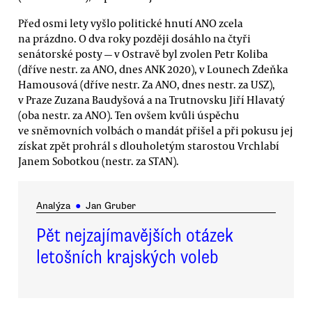
Před osmi lety vyšlo politické hnutí ANO zcela
na prázdno. O dva roky později dosáhlo na čtyři
senátorské posty — v Ostravě byl zvolen Petr Koliba
(dříve nestr. za ANO, dnes ANK 2020), v Lounech Zdeňka
Hamousová (dříve nestr. Za ANO, dnes nestr. za USZ),
v Praze Zuzana Baudyšová a na Trutnovsku Jiří Hlavatý
(oba nestr. za ANO). Ten ovšem kvůli úspěchu
ve sněmovních volbách o mandát přišel a při pokusu jej
získat zpět prohrál s dlouholetým starostou Vrchlabí
Janem Sobotkou (nestr. za STAN).
Analýza
●
Jan Gruber
Pět nejzajímavějších otázek
letošních krajských voleb