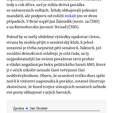
tedy o rok dříve, než je stihla drtivá porážka
ve sněmovních volbách. Tehdy obhajovali jedenáct
mandátů, ale podporu od voličů
získali
jen ve dvou
případech. V Brně uspěl Jan Žaloudík (nestr. za ČSSD)
a na Kutnohorsku Jaromír Strnad (ČSSD).
Pokud by se měly obdobné výsledky opakovat i letos,
strana by mohla přijít o senátorský klub, k jehož
ustavení je třeba nejméně pěti senátorů. Faktorů, jež
sociální demokracii oslabují, je celá řada, za ty
nejpodstatnější lze ovšem považovat sérii proher
a vládní angažmá po boku politického hnutí ANO, které
ji v očích nikoliv nemalé části veřejnost činí
nedůvěryhodnou. Obavu, že oranžové tričko dnes spíše
než-li k vítězství napomáhá k porážce, ostatně ilustruje
skutečnost, že hned trojice stávajících senátorů nebude
své posty obhajovat v jejích barvách.
Zpráva
●
Jan Gruber