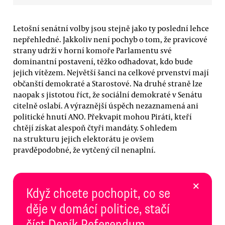
Letošní senátní volby jsou stejně jako ty poslední lehce
nepřehledné. Jakkoliv není pochyb o tom, že pravicové
strany udrží v horní komoře Parlamentu své
dominantní postavení, těžko odhadovat, kdo bude
jejich vítězem. Největší šanci na celkové prvenství mají
občanští demokraté a Starostové. Na druhé straně lze
naopak s jistotou říct, že sociální demokraté v Senátu
citelně oslabí. A výraznější úspěch nezaznamená ani
politické hnutí ANO. Překvapit mohou Piráti, kteří
chtějí získat alespoň čtyři mandáty. S ohledem
na strukturu jejich elektorátu je ovšem
pravděpodobné, že vytčený cíl nenaplní.
×
Když chcete pochopit, co se
děje v domácí politice, stačí
číst Deník Referendum.