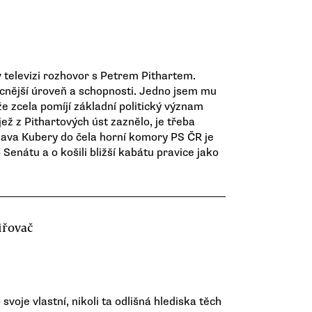
 v televizi rozhovor s Petrem Pithartem.
cnější úroveň a schopnosti. Jedno jsem mu
že zcela pomíjí základní politický význam
jež z Pithartových úst zaznělo, je třeba
lava Kubery do čela horní komory PS ČR je
enátu a o košili bližší kabátu pravice jako
iřovač
voje vlastní, nikoli ta odlišná hlediska těch