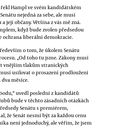
,“ řekl Hampl ve svém kandidátském
 Senátu nejedná za sebe, ale musí
a její občany. Většina z vás mě zná.
amplem, když bude zvolen předsedou
 je ochrana liberální demokracie.
především o tom, že úkolem Senátu
 procesu. „Od toho tu jsme. Zákony musí
t vnějším tlakům stranických
át musí usilovat o prosazení prodloužení
 dva měsíce.
bodu,“ uvedl poslední z kandidátů
klubů bude v těchto zásadních otázkách
 předsedy Senátu s premiérem,
, že Senát nesmí být za každou cenu
tníka není jednoduchý, ale věřím, že jsem