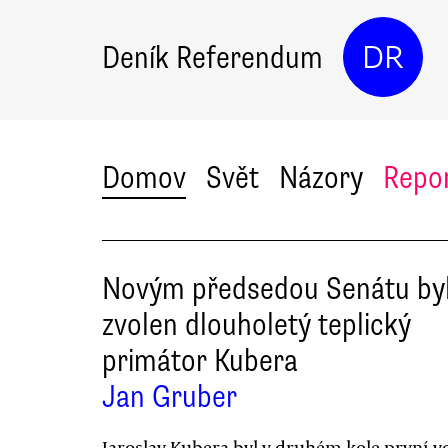
Deník Referendum
DR
Domov
Svět
Názory
Repo
Novým předsedou Senátu by
zvolen dlouholetý teplický
primátor Kubera
Jan Gruber
Jaroslav Kubera byl v druhém kole první v