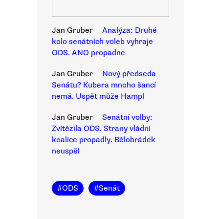
Jan Gruber
Analýza: Druhé
kolo senátních voleb vyhraje
ODS. ANO propadne
Jan Gruber
Nový předseda
Senátu? Kubera mnoho šancí
nemá. Uspět může Hampl
Jan Gruber
Senátní volby:
Zvítězila ODS. Strany vládní
koalice propadly. Bělobrádek
neuspěl
#
ODS
#
Senát