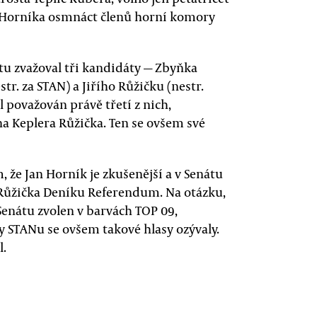
 Horníka osmnáct členů horní komory
u zvažoval tři kandidáty — Zbyňka
str. za STAN) a Jiřího Růžičku (nestr.
l považován právě třetí z nich,
a Keplera Růžička. Ten se ovšem své
, že Jan Horník je zkušenější a v Senátu
l Růžička Deníku Referendum. Na otázku,
 Senátu zvolen v barvách TOP 09,
ly STANu se ovšem takové hlasy ozývaly.
l.