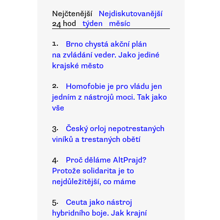
Nejčtenější
Nejdiskutovanější
24 hod
týden
měsíc
1.
Brno chystá akční plán
na zvládání veder. Jako jediné
krajské město
2.
Homofobie je pro vládu jen
jedním z nástrojů moci. Tak jako
vše
3.
Český orloj nepotrestaných
viníků a trestaných obětí
4.
Proč děláme AltPrajd?
Protože solidarita je to
nejdůležitější, co máme
5.
Ceuta jako nástroj
hybridního boje. Jak krajní