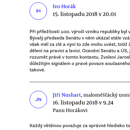
Ivo Horák
IH
15. listopadu 2018 v 20.01
Při příležitosti 100. výročí vzniku republiky byl
Bývalý předseda Senátu v něm ukázal stále vzá
však měl za zlé a nyní to zde mohu uvést, totiž 
dělení na pravici a levici. Ocenění Senátu a ÚS, 
rozumět právě v tomto kontextu. Zvolení Jaros
důležitým signálem o pravé povaze současného S
takové.
Jiří Nushart
, maloměšťácký usm
JN
16. listopadu 2018 v 9.24
Panu Horákovi
Každý většinou považuje za správné hledisko to s