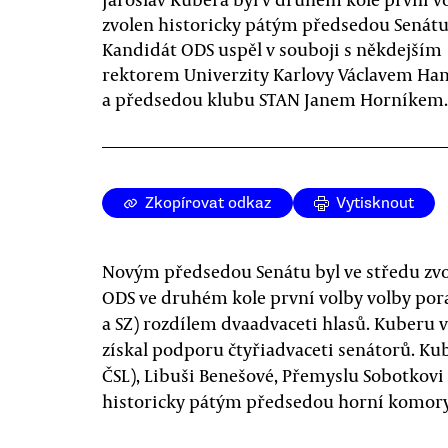
zvolen historicky pátým předsedou Senátu
Kandidát ODS uspěl v souboji s někdejším
rektorem Univerzity Karlovy Václavem H
a předsedou klubu STAN Janem Horníkem.
Zkopírovat odkaz
Vytisknout
Novým předsedou Senátu byl ve středu zvo
ODS ve druhém kole první volby volby pora
a SZ) rozdílem dvaadvaceti hlasů. Kuberu 
získal podporu čtyřiadvaceti senátorů. Kub
ČSL), Libuši Benešové, Přemyslu Sobotkovi 
historicky pátým předsedou horní komor