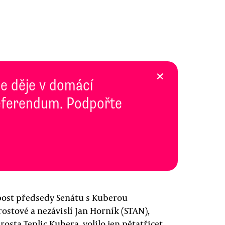
×
se děje v domácí
 Referendum. Podpořte
 post předsedy Senátu s Kuberou
ostové a nezávislí Jan Horník (STAN),
rosta Teplic Kubera, volilo jen pětatřicet