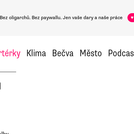
Bez oligarchů. Bez paywallu.
Jen vaše dary a naše práce
♥
rtérky
Klima
Bečva
Město
Podcas
l
olby