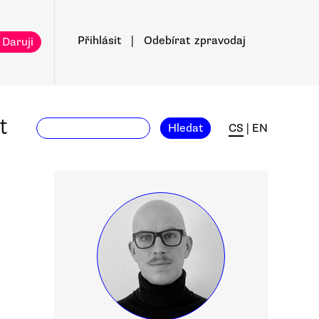
Přihlásit
|
Odebírat
zpravodaj
 Daruji
t
Hledat
CS
|
EN