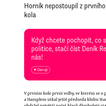
Horník nepostoupil z prvního
kola
Když chcete pochopit, co 
politice, stačí číst Deník
nás!
♥ Daruji
V prvním kole první volby, ve kterém se o
a Hamplem utkal ještě předseda klubu Star
obdržel největší počet hlasů dlouholetý sta