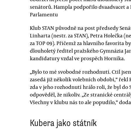
senátorů. Hampla podpořilo dvaadvacet a
Parlamentu
Klub STAN původně na post předsedy Senát
Linharta (nestr. za STAN), Petra Holečka (ne
za TOP 09). Přičemž za hlavního favorita by
dlouholetý ředitel pražského Gymnázia Jan
kandidatury vzdal ve prospěch Horníka.
„Bylo to mé svobodné rozhodnutí. Ctil jsem
zasedá již několik volebních období,“ řek
zda v jeho rozhodnutí hrálo roli, že byl do
odpověděl, že nikoliv. „Ze stranické centrá
Všechny v klubu nás to ale popudilo,“ doda
Kubera jako státník