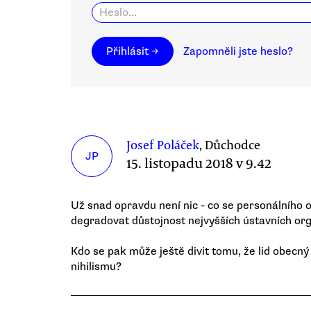
Přihlásit →
Zapomněli jste heslo?
Josef Poláček
, Důchodce
JP
15. listopadu 2018 v 9.42
Už snad opravdu není nic - co se personálního o
degradovat důstojnost nejvyšších ústavních or
Kdo se pak může ještě divit tomu, že lid obe
nihilismu?