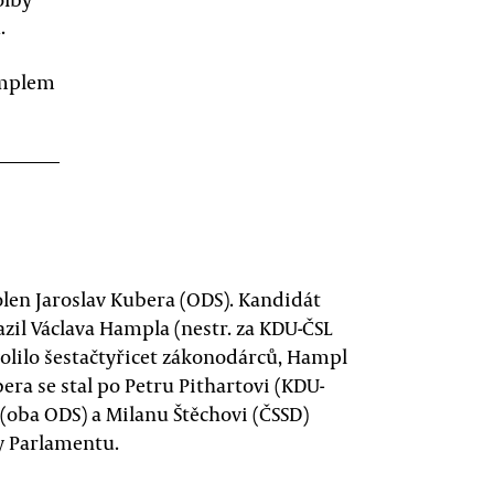
.
amplem
len Jaroslav Kubera (ODS). Kandidát
zil Václava Hampla (nestr. za KDU-ČSL
volilo šestačtyřicet zákonodárců, Hampl
era se stal po Petru Pithartovi (KDU-
(oba ODS) a Milanu Štěchovi (ČSSD)
y Parlamentu.