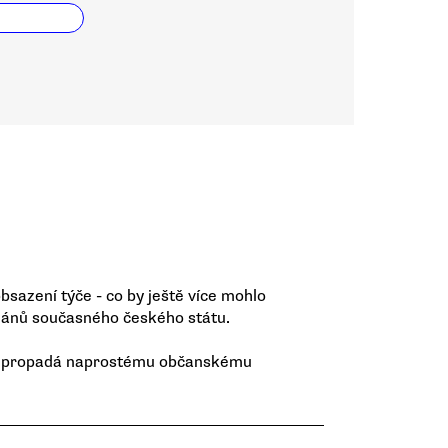
bsazení týče - co by ještě více mohlo
gánů současného českého státu.
cný propadá naprostému občanskému