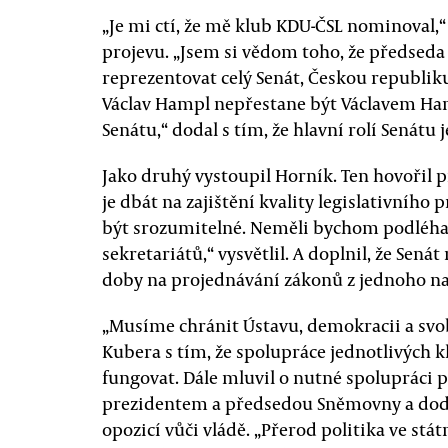
„Je mi ctí, že mě klub KDU-ČSL nominoval
projevu. „Jsem si vědom toho, že předseda
reprezentovat celý Senát, Českou republiku 
Václav Hampl nepřestane být Václavem H
Senátu,“ dodal s tím, že hlavní rolí Senátu
Jako druhý vystoupil Horník. Ten hovořil 
je dbát na zajištění kvality legislativního
být srozumitelné. Neměli bychom podléha
sekretariátů,“ vysvětlil. A doplnil, že Sen
doby na projednávání zákonů z jednoho na
„Musíme chránit Ústavu, demokracii a svo
Kubera s tím, že spolupráce jednotlivých 
fungovat. Dále mluvil o nutné spolupráci
prezidentem a předsedou Sněmovny a dodal
opozicí vůči vládě. „Přerod politika ve stá