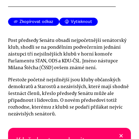
Zkopírovat odkaz
Vytisknout
Post předsedy Senátu obsadí nejpočetnější senátorský
klub, shodli se na pondělním podvečerním jednání
zástupci tří nejsilnějších klubů v horní komoře
Parlamentu STAN, ODS a KDU-ČSL. Jméno nástupce
Milana Štěcha (ČSSD) ovšem známé není.
Přestože početně nejsilnější jsou kluby občanských
demokratů a Starostů a nezávislých, které mají shodně
šestnáct členů, křeslo předsedy Senátu může ale
připadnout i lidovcům. O novém předsedovi totiž
rozhodne, kterému z klubů se podaří přilákat nejvíc
nezávislých senátorů.
×