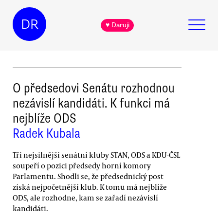
DR
♥ Daruji
O předsedovi Senátu rozhodnou
nezávislí kandidáti. K funkci má
nejblíže ODS
Radek Kubala
Tři nejsilnější senátní kluby STAN, ODS a KDU-ČSL
soupeří o pozici předsedy horní komory
Parlamentu. Shodli se, že předsednický post
získá nejpočetnější klub. K tomu má nejblíže
ODS, ale rozhodne, kam se zařadí nezávislí
kandidáti.