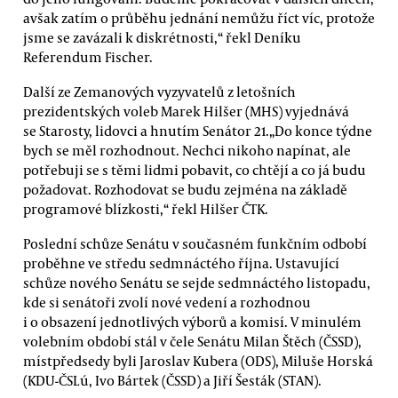
avšak zatím o průběhu jednání nemůžu říct víc, protože
jsme se zavázali k diskrétnosti,“ řekl Deníku
Referendum Fischer.
Další ze Zemanových vyzyvatelů z letošních
prezidentských voleb Marek Hilšer (MHS) vyjednává
se Starosty, lidovci a hnutím Senátor 21.„Do konce týdne
bych se měl rozhodnout. Nechci nikoho napínat, ale
potřebuji se s těmi lidmi pobavit, co chtějí a co já budu
požadovat. Rozhodovat se budu zejména na základě
programové blízkosti,“ řekl Hilšer ČTK.
Poslední schůze Senátu v současném funkčním odbobí
proběhne ve středu sedmnáctého října. Ustavující
schůze nového Senátu se sejde sedmnáctého listopadu,
kde si senátoři zvolí nové vedení a rozhodnou
i o obsazení jednotlivých výborů a komisí. V minulém
volebním období stál v čele Senátu Milan Štěch (ČSSD),
místpředsedy byli Jaroslav Kubera (ODS), Miluše Horská
(KDU-ČSLú, Ivo Bártek (ČSSD) a Jiří Šesták (STAN).