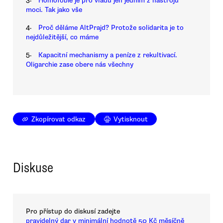
Homofobie je pro vládu jen jedním z nástrojů
moci. Tak jako vše
4.
Proč děláme AltPrajd? Protože solidarita je to
nejdůležitější, co máme
5.
Kapacitní mechanismy a peníze z rekultivací.
Oligarchie zase obere nás všechny
Zkopírovat odkaz
Vytisknout
Diskuse
Pro přístup do diskusí zadejte
pravidelný dar v minimální hodnotě 50 Kč měsíčně