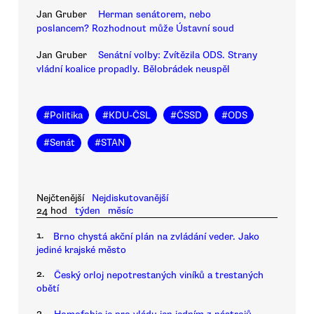
Jan Gruber
Herman senátorem, nebo
poslancem? Rozhodnout může Ústavní soud
Jan Gruber
Senátní volby: Zvítězila ODS. Strany
vládní koalice propadly. Bělobrádek neuspěl
#
Politika
#
KDU-ČSL
#
ČSSD
#
ODS
#
Senát
#
STAN
Nejčtenější
Nejdiskutovanější
24 hod
týden
měsíc
1.
Brno chystá akční plán na zvládání veder. Jako
jediné krajské město
2.
Český orloj nepotrestaných viníků a trestaných
obětí
3.