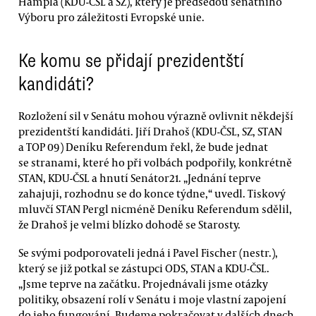
Hampla (KDU-ČSL a SZ), který je předsedou senátního
Výboru pro záležitosti Evropské unie.
Ke komu se přidají prezidentští
kandidáti?
Rozložení sil v Senátu mohou výrazně ovlivnit někdejší
prezidentští kandidáti. Jiří Drahoš (KDU-ČSL, SZ, STAN
a TOP 09) Deníku Referendum řekl, že bude jednat
se stranami, které ho při volbách podpořily, konkrétně
STAN, KDU-ČSL a hnutí Senátor21. „Jednání teprve
zahajuji, rozhodnu se do konce týdne,“ uvedl. Tiskový
mluvčí STAN Pergl nicméně Deníku Referendum sdělil,
že Drahoš je velmi blízko dohodě se Starosty.
Se svými podporovateli jedná i Pavel Fischer (nestr.),
který se již potkal se zástupci ODS, STAN a KDU-ČSL.
„Jsme teprve na začátku. Projednávali jsme otázky
politiky, obsazení rolí v Senátu i moje vlastní zapojení
do jeho fungování. Budeme pokračovat v dalších dnech,