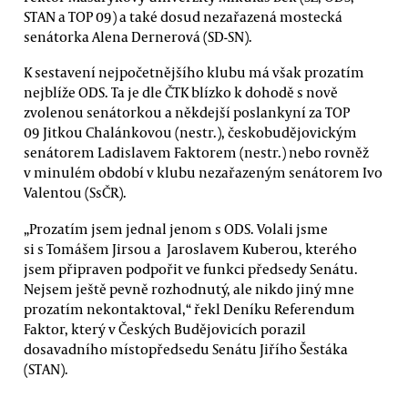
STAN a TOP 09) a také dosud nezařazená mostecká
senátorka Alena Dernerová (SD-SN).
K sestavení nejpočetnějšího klubu má však prozatím
nejblíže ODS. Ta je dle ČTK blízko k dohodě s nově
zvolenou senátorkou a někdejší poslankyní za TOP
09 Jitkou Chalánkovou (nestr.), českobudějovickým
senátorem Ladislavem Faktorem (nestr.) nebo rovněž
v minulém období v klubu nezařazeným senátorem Ivo
Valentou (SsČR).
„Prozatím jsem jednal jenom s ODS. Volali jsme
si s Tomášem Jirsou a Jaroslavem Kuberou, kterého
jsem připraven podpořit ve funkci předsedy Senátu.
Nejsem ještě pevně rozhodnutý, ale nikdo jiný mne
prozatím nekontaktoval,“ řekl Deníku Referendum
Faktor, který v Českých Budějovicích porazil
dosavadního místopředsedu Senátu Jiřího Šestáka
(STAN).