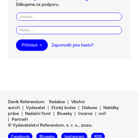
Děkujeme za podporu.
Přihlásit →
Zapomněli jste heslo?
Deník Referendum:
Redakce
|
Všichni
autoři
|
Vydavatel
|
Etický kodex
|
Diskuse
|
Nabídky
práce
|
Nadační fond
|
Bluesky
|
Inzerce
|
null
|
Partneři
© Vydavatelství Referendum, s. r. o., 2020.
Facebook
Bluesky
Instagram
RSS