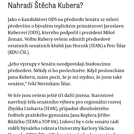
Nahradí Štěcha Kubera?
Jako o kandidátovi ODS na předsedu Senátu se mluví
především o bývalém teplickém primátorovi Jaroslavu
Kuberovi (ODS), kterého podpořil i prezident Miloš
Zeman. Volbu Kubery ovšem odmítli předsedové
ostatních senátních klubů Jan Horník (STAN) a Petr Šilar
(KDU-ČSL).
„Jeho výstupy v Senátu neodpovídají budoucímu
předsedovi. Někdy si ho poslechněte. Když poslouchám
pana Kuberu, mám pocit, že je mi stydno, že jsem také
senátor,“ řekl Novinkám Šilar.
Ve hře jsou ovšem ještě tři další jména. Starostové
navrhují šéfa senátního výboru pro regionální rozvoj
Zbyňka Linharta (STAN), případně dlouholetého
ředitele pražského gymnázia Jana Keplera Jiřího
Růžičku (STAN a TOP 09). Lidovci by v čele senátu rádi
viděli bývalého rektora Univerzity Karlovy Václava