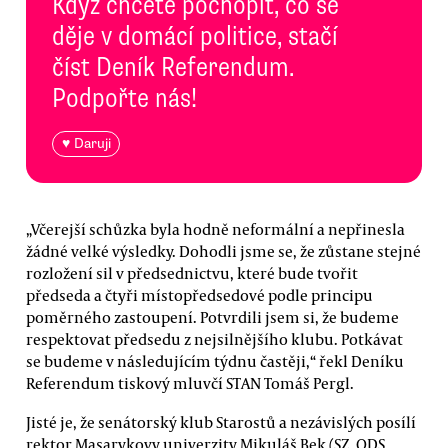
Když chcete pochopit, co se
děje v domácí politice, stačí
číst Deník Referendum.
Podpořte nás!
♥ Daruji
„Včerejší schůzka byla hodně neformální a nepřinesla
žádné velké výsledky. Dohodli jsme se, že zůstane stejné
rozložení sil v předsednictvu, které bude tvořit
předseda a čtyři místopředsedové podle principu
poměrného zastoupení. Potvrdili jsem si, že budeme
respektovat předsedu z nejsilnějšího klubu. Potkávat
se budeme v následujícím týdnu častěji,“ řekl Deníku
Referendum tiskový mluvčí STAN Tomáš Pergl.
Jisté je, že senátorský klub Starostů a nezávislých posílí
rektor Masarykovy univerzity Mikuláš Bek (SZ, ODS,