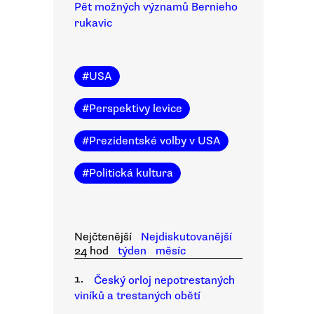
Pět možných významů Bernieho
rukavic
#
USA
#
Perspektivy levice
#
Prezidentské volby v USA
#
Politická kultura
Nejčtenější
Nejdiskutovanější
24 hod
týden
měsíc
1.
Český orloj nepotrestaných
viníků a trestaných obětí