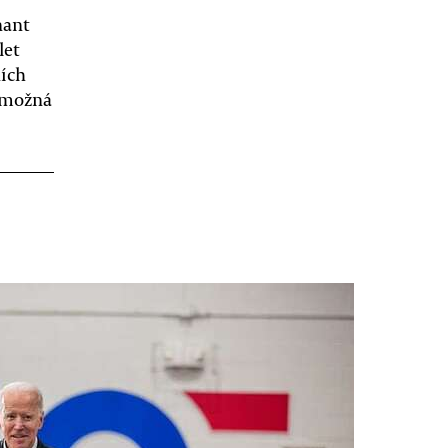
nant
let
ních
t možná