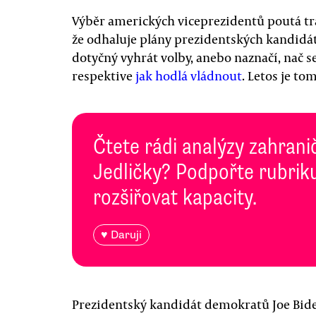
Výběr amerických viceprezidentů poutá tr
že odhaluje plány prezidentských kandidá
dotyčný vyhrát volby, anebo naznačí, nač 
respektive
jak hodlá vládnout
. Letos je to
Čtete rádi analýzy zahranič
Jedličky? Podpořte rubriku
rozšiřovat kapacity.
♥ Daruji
Prezidentský kandidát demokratů Joe Bide