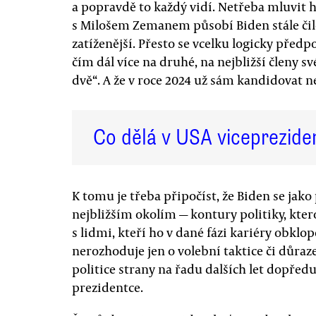
a popravdě to každý vidí. Netřeba mluvit
s Milošem Zemanem působí Biden stále čile
zatíženější. Přesto se vcelku logicky předp
čím dál více na druhé, na nejbližší členy sv
dvě“. A že v roce 2024 už sám kandidovat 
Co dělá v USA viceprezide
K tomu je třeba připočíst, že Biden se jako
nejbližším okolím — kontury politiky, kter
s lidmi, kteří ho v dané fázi kariéry obklo
nerozhoduje jen o volební taktice či důraze
politice strany na řadu dalších let dopředu
prezidentce.