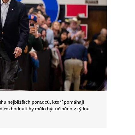
hu nejbližších poradců, kteří pomáhají
né rozhodnutí by mělo být učiněno v týdnu