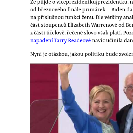
Že půjde o viceprezidentku/prezidentku, ne
od březnového finále primárek — Biden dal
na příslušnou funkci ženu. Dle většiny ana
část stoupenců Elizabeth Warrenové od Ber
z části účelově, řečené slovo však platí. Po
napadení Tarry Readeové
navíc učinila dan
Nyní je otázkou, jakou politiku bude zvol