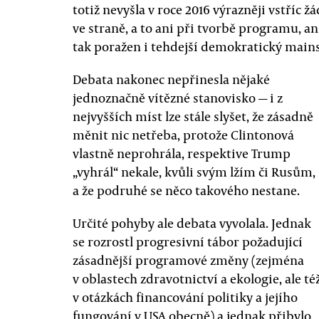
totiž nevyšla v roce 2016 výrazněji vstří
ve straně, a to ani při tvorbě programu, ani
tak poražen i tehdejší demokratický main
Debata nakonec nepřinesla nějaké
jednoznačně vítězné stanovisko — i z
nejvyšších míst lze stále slyšet, že zásadně
měnit nic netřeba, protože Clintonová
vlastně neprohrála, respektive Trump
„vyhrál“ nekale, kvůli svým lžím či Rusům,
a že podruhé se něco takového nestane.
Určité pohyby ale debata vyvolala. Jednak
se rozrostl progresivní tábor požadující
zásadnější programové změny (zejména
v oblastech zdravotnictví a ekologie, ale té
v otázkách financování politiky a jejího
fungování v USA obecně) a jednak přibylo