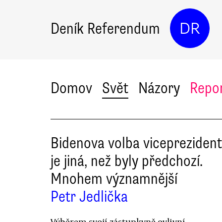
Deník Referendum
DR
Domov
Svět
Názory
Repo
Bidenova volba vicepreziden
je jiná, než byly předchozí.
Mnohem významnější
Petr Jedlička
Výběrem svojí zástupkyně ovlivní