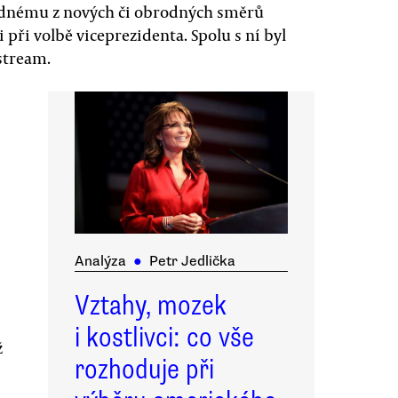
c žádnému z nových či obrodných směrů
 při volbě viceprezidenta. Spolu s ní byl
stream.
Analýza
●
Petr Jedlička
Vztahy, mozek
i kostlivci: co vše
ž
rozhoduje při