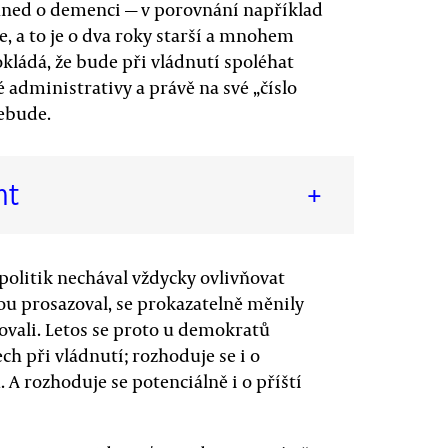
 hned o demenci — v porovnání například
, a to je o dva roky starší a mnohem
okládá, že bude při vládnutí spoléhat
é administrativy a právě na své „číslo
nebude.
nt
+
 politik nechával vždycky ovlivňovat
ou prosazoval, se prokazatelně měnily
povali. Letos se proto u demokratů
ch při vládnutí; rozhoduje se i o
. A rozhoduje se potenciálně i o příští