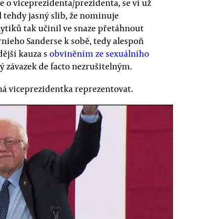
 o viceprezidenta/prezidenta, se ví už
 tehdy jasný slib, že nominuje
lytiků tak učinil ve snaze přetáhnout
nieho Sanderse k sobě, tedy alespoň
zdější kauza s
obviněním ze sexuálního
ý závazek de facto nezrušitelným.
ená viceprezidentka reprezentovat.