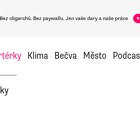
Bez oligarchů. Bez paywallu.
Jen vaše dary a naše práce
♥
rtérky
Klima
Bečva
Město
Podcas
tky