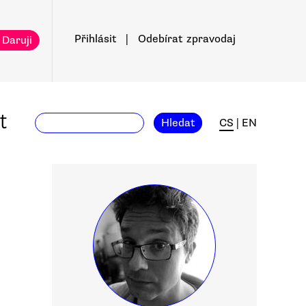
Přihlásit
|
Odebírat
zpravodaj
 Daruji
t
Hledat
CS
|
EN