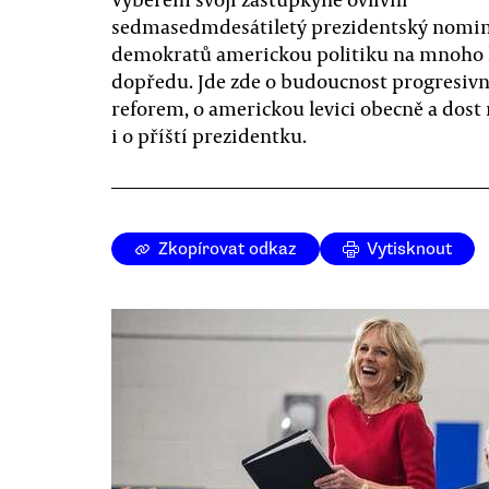
sedmasedmdesátiletý prezidentský nomi
demokratů americkou politiku na mnoho 
dopředu. Jde zde o budoucnost progresiv
reforem, o americkou levici obecně a dos
i o příští prezidentku.
Zkopírovat odkaz
Vytisknout