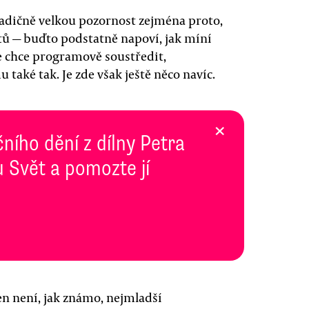
adičně velkou pozornost zejména proto,
tů — buďto podstatně napoví, jak míní
se chce programově soustředit,
mu také tak. Je zde však ještě něco navíc.
×
ního dění z dílny Petra
 Svět a pomozte jí
n není, jak známo, nejmladší