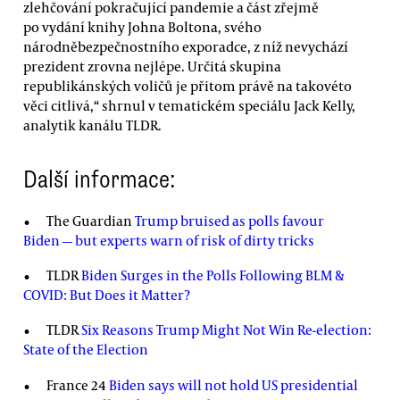
zlehčování pokračující pandemie a část zřejmě
po vydání knihy Johna Boltona, svého
národněbezpečnostního exporadce, z níž nevychází
prezident zrovna nejlépe. Určitá skupina
republikánských voličů je přitom právě na takovéto
věci citlivá,“ shrnul v tematickém speciálu Jack Kelly,
analytik kanálu TLDR.
Další informace:
The Guardian
Trump bruised as polls favour
Biden — but experts warn of risk of dirty tricks
TLDR
Biden Surges in the Polls Following BLM &
COVID: But Does it Matter?
TLDR
Six Reasons Trump Might Not Win Re-election:
State of the Election
France 24
Biden says will not hold US presidential