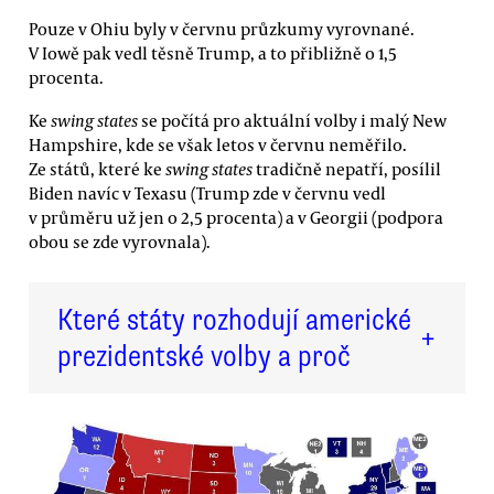
Pouze v Ohiu byly v červnu průzkumy vyrovnané.
V Iowě pak vedl těsně Trump, a to přibližně o 1,5
procenta.
Ke
swing states
se počítá pro aktuální volby i malý New
Hampshire, kde se však letos v červnu neměřilo.
Ze států, které ke
swing states
tradičně nepatří, posílil
Biden navíc v Texasu (Trump zde v červnu vedl
v průměru už jen o 2,5 procenta) a v Georgii (podpora
obou se zde vyrovnala).
Které státy rozhodují americké
+
prezidentské volby a proč