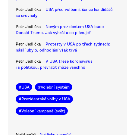
Petr Jedlička
USA před volbami: šance kandidátů
se srovnaly
Petr Jedlička
Novým prezidentem USA bude
Donald Trump. Jak vyhrál a co plánuje?
Petr Jedlička
Protesty v USA po třech týdnech:
násilí ubylo, odhodlání však trvá
Petr Jedlička
V USA třese koronavirus
i s politikou, převrátit může všechno
#
USA
#
Volební systém
#
Prezidentské volby v USA
#
Volební kampaně (svět)
Nejčtenější
Nejdiskutovanější