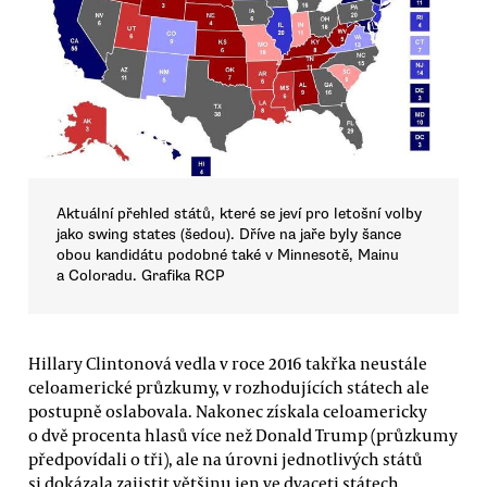
Aktuální přehled států, které se jeví pro letošní volby
jako swing states (šedou). Dříve na jaře byly šance
obou kandidátu podobné také v Minnesotě, Mainu
a Coloradu. Grafika RCP
Hillary Clintonová vedla v roce 2016 takřka neustále
celoamerické průzkumy, v rozhodujících státech ale
postupně oslabovala. Nakonec získala celoamericky
o dvě procenta hlasů více než Donald Trump (průzkumy
předpovídali o tři), ale na úrovni jednotlivých států
si dokázala zajistit většinu jen ve dvaceti státech,