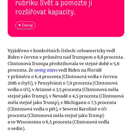
rubriku Svět a pomozte jí
rozšiřovat kapacity.
♥ Daruji
Vyjádřeno v konkrétních číslech: celoamericky vedl
Biden v červnu v průměru nad Trumpem o 8,8 procenta.
Clintonová Trumpa předstihovala ve stejné době o 5,6
procenta. Ze
swing states
vedl Biden na Floridě
v průměru o 6,4 procenta (Clintonová vedla v červnu
2016 o čtyři), v Pensylvánii o 7,0 procenta (Clintonová
vedla o tři), v Arizoně o 3,5 procenta (Clintonová měla
stejně jako Trump), v Nevadě o 4,5 procenta (Clintonová
měla stejně jako Trump), v Michiganu o 7,5 procenta
(Clintonová vedla o pět), v Severní Karolíně o tři
procenta (Clintonová měla stejně jako Trump)
a ve Wisconsinu o 6,5 procenta (Clintonová vedla
o sedm).