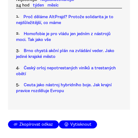
24 hod
týden
měsíc
1.
Proč děláme AltPrajd? Protože solidarita je to
nejdůležitější, co máme
2.
Homofobie je pro vládu jen jedním z nástrojů
moci. Tak jako vše
3.
Brno chystá akční plán na zvládání veder. Jako
jediné krajské město
4.
Český orloj nepotrestaných viníků a trestaných
obětí
5.
Ceuta jako nástroj hybridního boje. Jak krajní
pravice rozděluje Evropu
Zkopírovat odkaz
Vytisknout