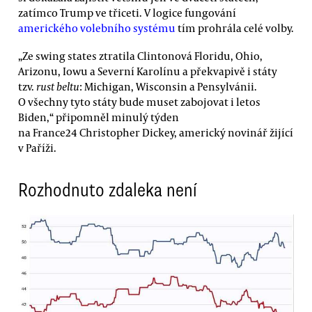
zatímco Trump ve třiceti. V logice fungování
amerického volebního systému
tím prohrála celé volby.
„Ze swing states ztratila Clintonová Floridu, Ohio,
Arizonu, Iowu a Severní Karolínu a překvapivě i státy
tzv.
rust beltu
: Michigan, Wisconsin a Pensylvánii.
O všechny tyto státy bude muset zabojovat i letos
Biden,“ připomněl minulý týden
na France24 Christopher Dickey, americký novinář žijící
v Paříži.
Rozhodnuto zdaleka není