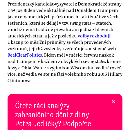
Prezidentský kandidát-vyzyvatel z Demokratické strany
USA Joe Biden vede aktuálně nad Donaldem Trumpem
jak v celoamerických průzkumech, tak téměř ve všech
šetřeních, která se dělají v tzv.
swing sates
— státech,
v nichž nemá tradičně převahu ani jedna z hlavních
amerických stran a jež v posledku
volby rozhodují
.
Ukazují to měsíční průměry ze všech provedených
výzkumů, jejichž výsledky zveřejňuje soustavně web
RealClearPolitics
. Biden měl v měsíci červnu náskok
nad Trumpem v každém z obvyklých
swing states
kromě
Iowy a Ohia. Všude s výjimkou Wisconsinu vedl zároveň
více, než vedla ve stejné fázi volebního roku 2016 Hillary
Clintonová.
×
Čtete rádi analýzy
zahraničního dění z dílny
Petra Jedličky? Podpořte