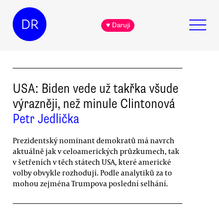
DR
♥ Daruji
USA: Biden vede už takřka všude
výrazněji, než minule Clintonová
Petr Jedlička
Prezidentský nominant demokratů má navrch
aktuálně jak v celoamerických průzkumech, tak
v šetřeních v těch státech USA, které americké
volby obvykle rozhodují. Podle analytiků za to
mohou zejména Trumpova poslední selhání.