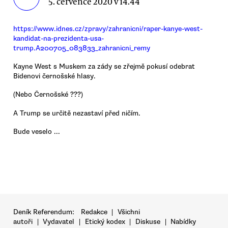
5. července 2020 v 14.44
https://www.idnes.cz/zpravy/zahranicni/raper-kanye-west-
kandidat-na-prezidenta-usa-
trump.A200705_083833_zahranicni_remy
Kayne West s Muskem za zády se zřejmě pokusí odebrat
Bidenovi černošské hlasy.
(Nebo Černošské ???)
A Trump se určitě nezastaví před ničím.
Bude veselo ...
Deník Referendum:
Redakce
|
Všichni
autoři
|
Vydavatel
|
Etický kodex
|
Diskuse
|
Nabídky