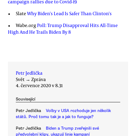
campaign rallies due to Covid-19
Slate
Why Biden's Lead Is Safer Than Clinton's
Wabe.org
Poll: Trump Disapproval Hits All-Time
High And He Trails Biden By 8
Petr Jedlička
Svět
→
Zpráva
4. července 2020 v 8.31
Související
Petr Jedlička
Volby v USA rozhoduje jen několik
států. Proč tomu tak je a jak to funguje?
Petr Jedlička
Biden a Trump zveřejnili své
předvolební klipy, ukazují linie kampaní