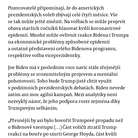
Pozorovatelé připomínají, že do amerických
prezidentských voleb zbývají celé čtyři měsíce. Vše
se tak může ještě změnit. Na volbách se může projevit
obava starších ročníků hlasovat kvůli koronavirové
epidemii. Mnohé může ovlivnit reakce Bidena i Trumpa
na ekonomické problémy způsobené epidemií
a ostatně představení celého Bidenova programu,
respektive volba viceprezidentky.
Joe Biden má v posledním roce navíc stále zřejmější
problémy se srozumitelným projevem a mentální
pohotovostí. Toho bude Trump jistě chtít využít
v podzimních prezidentských debatách. Biden nevede
zatím ani moc agilní kampaň. Mezi analytiky není
nezvyklý názor, že jeho podpora roste zejména díky
Trumpovým selháním.
„Přesnější by asi bylo hovořit Trumpově propadu než
o Bidenově vzestupu (…) Část voličů ztratil Trump
reakcí na bouře po smrti George Floyda, část kvůli