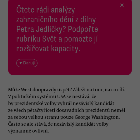
×
Čtete rádi analýzy
zahraničního dění z dílny
Petra Jedličky? Podpořte
rubriku Svět a pomozte jí
rozšiřovat kapacity.
♥ Daruji
Může West doopravdy uspět? Záleží na tom, na co cílí.
V politickém systému USA se nestává, že
by prezidentské volby vyhrál nezávislý kandidát —
ze všech pětačtyřiceti dosavadních prezidentů neměl
za sebou velkou stranu pouze George Washington.
Často se ale stává, že nezávislý kandidát volby
významně ovlivní.