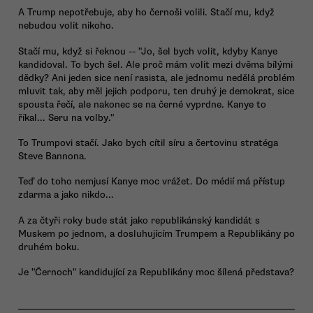
A Trump nepotřebuje, aby ho černoši volili. Stačí mu, když
nebudou volit nikoho.
Stačí mu, když si řeknou -- "Jo, šel bych volit, kdyby Kanye
kandidoval. To bych šel. Ale proč mám volit mezi dvěma bílými
dědky? Ani jeden sice není rasista, ale jednomu nedělá problém
mluvit tak, aby měl jejich podporu, ten druhý je demokrat, sice
spousta řečí, ale nakonec se na černé vyprdne. Kanye to
říkal... Seru na volby."
To Trumpovi stačí. Jako bych cítil síru a čertovinu stratéga
Steve Bannona.
Teď do toho nemjusí Kanye moc vrážet. Do médií má přístup
zdarma a jako nikdo...
A za čtyři roky bude stát jako republikánský kandidát s
Muskem po jednom, a dosluhujícím Trumpem a Republikány po
druhém boku.
Je "Černoch" kandidující za Republikány moc šílená představa?