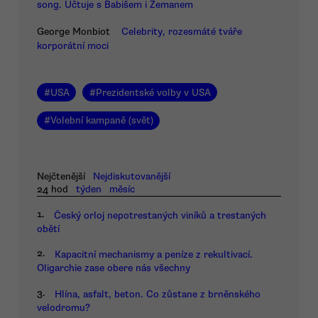
song. Účtuje s Babišem i Zemanem
George Monbiot
Celebrity, rozesmáté tváře
korporátní moci
#
USA
#
Prezidentské volby v USA
#
Volební kampaně (svět)
Nejčtenější
Nejdiskutovanější
24 hod
týden
měsíc
1.
Český orloj nepotrestaných viníků a trestaných
obětí
2.
Kapacitní mechanismy a peníze z rekultivací.
Oligarchie zase obere nás všechny
3.
Hlína, asfalt, beton. Co zůstane z brněnského
velodromu?