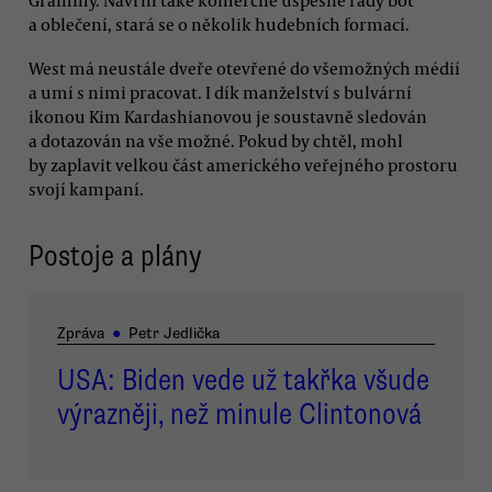
Grammy. Navrhl také komerčně úspěšné řady bot
a oblečení, stará se o několik hudebních formací.
West má neustále dveře otevřené do všemožných médií
a umí s nimi pracovat. I dík manželství s bulvární
ikonou Kim Kardashianovou je soustavně sledován
a dotazován na vše možné. Pokud by chtěl, mohl
by zaplavit velkou část amerického veřejného prostoru
svojí kampaní.
Postoje a plány
Zpráva
●
Petr Jedlička
USA: Biden vede už takřka všude
výrazněji, než minule Clintonová