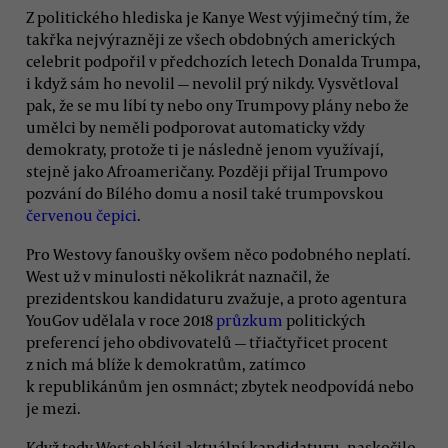
Z politického hlediska je Kanye West výjimečný tím, že
takřka nejvýrazněji ze všech obdobných amerických
celebrit podpořil v předchozích letech Donalda Trumpa,
i když sám ho nevolil — nevolil prý nikdy. Vysvětloval
pak, že se mu líbí ty nebo ony Trumpovy plány nebo že
umělci by neměli podporovat automaticky vždy
demokraty, protože ti je následně jenom využívají,
stejně jako Afroameričany. Později přijal Trumpovo
pozvání do Bílého domu a nosil také trumpovskou
červenou čepici
.
Pro Westovy fanoušky ovšem něco podobného neplatí.
West už v minulosti několikrát naznačil, že
prezidentskou kandidaturu zvažuje, a proto agentura
YouGov udělala v roce 2018
průzkum
politických
preferencí jeho obdivovatelů — třiačtyřicet procent
z nich má blíže k demokratům, zatímco
k republikánům jen osmnáct; zbytek neodpovídá nebo
je mezi.
Když tedy West ohlásil aktuální kandidaturu, naskočilo