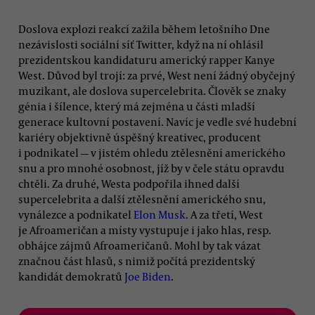
Doslova explozi reakcí zažila během letošního Dne
nezávislosti sociální síť Twitter, když na ní ohlásil
prezidentskou kandidaturu americký rapper Kanye
West. Důvod byl trojí: za prvé, West není žádný obyčejný
muzikant, ale doslova supercelebrita. Člověk se znaky
génia i šílence, který má zejména u části mladší
generace kultovní postavení. Navíc je vedle své hudební
kariéry objektivně úspěšný kreativec, producent
i podnikatel — v jistém ohledu ztělesnění amerického
snu a pro mnohé osobnost, jíž by v čele státu opravdu
chtěli. Za druhé, Westa podpořila ihned další
supercelebrita a další ztělesnění amerického snu,
vynálezce a podnikatel
Elon Musk
. A za třetí, West
je Afroameričan a místy vystupuje i jako hlas, resp.
obhájce zájmů Afroameričanů. Mohl by tak vázat
značnou část hlasů, s nimiž počítá prezidentský
kandidát demokratů
Joe Biden
.