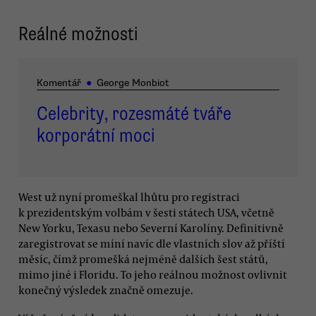
Reálné možnosti
Komentář
●
George Monbiot
Celebrity, rozesmáté tváře
korporátní moci
West už nyní promeškal lhůtu pro registraci
k prezidentským volbám v šesti státech USA, včetně
New Yorku, Texasu nebo Severní Karolíny. Definitivně
zaregistrovat se míní navíc dle vlastních slov až příští
měsíc, čímž promešká nejméně dalších šest států,
mimo jiné i Floridu. To jeho reálnou možnost ovlivnit
konečný výsledek značně omezuje.