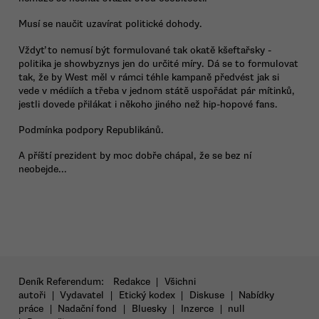
Musí se naučit uzavírat politické dohody.
Vždyť to nemusí být formulované tak okatě kšeftařsky -
politika je showbyznys jen do určité míry. Dá se to formulovat
tak, že by West měl v rámci téhle kampaně předvést jak si
vede v médiích a třeba v jednom státě uspořádat pár mítinků,
jestli dovede přilákat i někoho jiného než hip-hopové fans.
Podmínka podpory Republikánů.
A příští prezident by moc dobře chápal, že se bez ní
neobejde...
Deník Referendum:
Redakce
|
Všichni
autoři
|
Vydavatel
|
Etický kodex
|
Diskuse
|
Nabídky
práce
|
Nadační fond
|
Bluesky
|
Inzerce
|
null