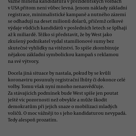
Vážně míněná kandidatura v prezidentských volbách
v USA přitom není vůbec levná. Jenom náklady základní
registrace, minimalistické kampaně a nutného zázemí
se odhadují na deset milionů dolarů, přičemž celkové
výdaje vůdčích kandidátů v posledních letech se šplhají
až k miliardě. Těžko si představit, že by West jako
zkušený podnikatel vydal stamilionové sumy bez
skutečné vyhlídky na vítězství. To spíše zkombinuje
nějakou základní symbolickou kampaň s reklamou
na své výtvory.
Docela jiná situace by nastala, pokud by se kvůli
koronaviru posunuly registrační lhůty či dokonce celé
volby. Tomu však nyní mnoho nenasvědčuje.
Za stávajících podmínek bude West spíše jen poutat
ještě víc pozornosti než obvykle a může škodit
demokratům při jejich snaze o mobilizaci mladých
voličů. O moc vážněji to s jeho kandidaturou nevypadá.
Tedy alespoň prozatím.