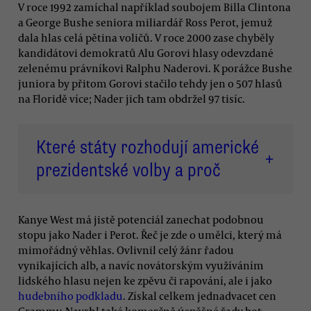
V roce 1992 zamíchal například soubojem Billa Clintona
a George Bushe seniora miliardář Ross Perot, jemuž
dala hlas celá pětina voličů. V roce 2000 zase chyběly
kandidátovi demokratů Alu Gorovi hlasy odevzdané
zelenému právníkovi Ralphu Naderovi. K porážce Bushe
juniora by přitom Gorovi stačilo tehdy jen o 507 hlasů
na Floridě více; Nader jich tam obdržel 97 tisíc.
Které státy rozhodují americké
+
prezidentské volby a proč
Kanye West má jistě potenciál zanechat podobnou
stopu jako Nader i Perot. Řeč je zde o umělci, který má
mimořádný věhlas. Ovlivnil celý žánr řadou
vynikajících alb, a navíc novátorským využíváním
lidského hlasu nejen ke zpěvu či rapování, ale i jako
hudebního podkladu
. Získal celkem jednadvacet cen