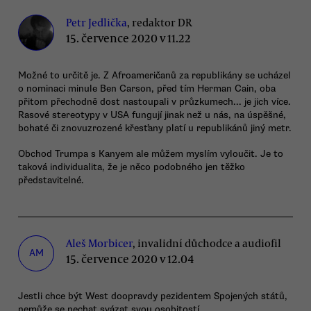
Petr Jedlička
, redaktor DR
15. července 2020 v 11.22
Možné to určitě je. Z Afroameričanů za republikány se ucházel
o nominaci minule Ben Carson, před tím Herman Cain, oba
přitom přechodně dost nastoupali v průzkumech... je jich více.
Rasové stereotypy v USA fungují jinak než u nás, na úspěšné,
bohaté či znovuzrozené křesťany platí u republikánů jiný metr.
Obchod Trumpa s Kanyem ale můžem myslím vyloučit. Je to
taková individualita, že je něco podobného jen těžko
představitelné.
Aleš Morbicer
, invalidní důchodce a audiofil
AM
15. července 2020 v 12.04
Jestli chce být West doopravdy pezidentem Spojených států,
nemůže se nechat svázat svou osobitostí.