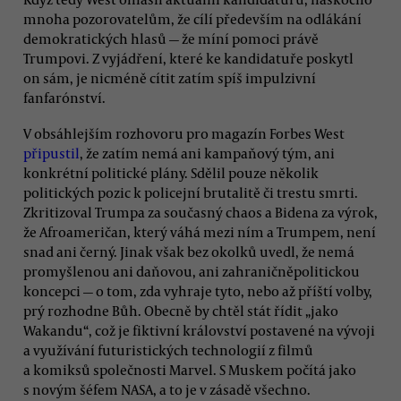
mnoha pozorovatelům, že cílí především na odlákání
demokratických hlasů — že míní pomoci právě
Trumpovi. Z vyjádření, které ke kandidatuře poskytl
on sám, je nicméně cítit zatím spíš impulzivní
fanfarónství.
V obsáhlejším rozhovoru pro magazín Forbes West
připustil
, že zatím nemá ani kampaňový tým, ani
konkrétní politické plány. Sdělil pouze několik
politických pozic k policejní brutalitě či trestu smrti.
Zkritizoval Trumpa za současný chaos a Bidena za výrok,
že Afroameričan, který váhá mezi ním a Trumpem, není
snad ani černý. Jinak však bez okolků uvedl, že nemá
promyšlenou ani daňovou, ani zahraničněpolitickou
koncepci — o tom, zda vyhraje tyto, nebo až příští volby,
prý rozhodne Bůh. Obecně by chtěl stát řídit „jako
Wakandu“, což je fiktivní království postavené na vývoji
a využívání futuristických technologií z filmů
a komiksů společnosti Marvel. S Muskem počítá jako
s novým šéfem NASA, a to je v zásadě všechno.