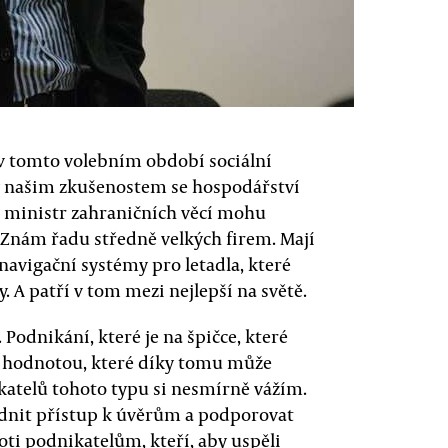
 v tomto volebním období sociální
ky našim zkušenostem se hospodářství
o ministr zahraničních věcí mohu
Znám řadu středně velkých firem. Mají
 navigační systémy pro letadla, které
y. A patří v tom mezi nejlepší na světě.
 Podnikání, které je na špičce, které
u hodnotou, které díky tomu může
ikatelů tohoto typu si nesmírně vážím.
dnit přístup k úvěrům a podporovat
oti podnikatelům, kteří, aby uspěli