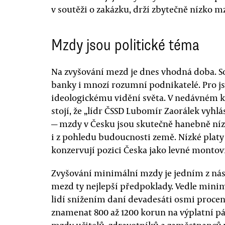
v soutěži o zakázku, drží zbytečně nízko mz
Mzdy jsou politické téma
Na zvyšování mezd je dnes vhodná doba. S
banky i mnozí rozumní podnikatelé. Pro j
ideologickému vidění světa. V nedávném 
stojí, že „lídr ČSSD Lubomír Zaorálek vyhlá
— mzdy v Česku jsou skutečně hanebně níz
i z pohledu budoucnosti země. Nízké plat
konzervují pozici Česka jako levné montov
Zvyšování minimální mzdy je jedním z nást
mezd ty nejlepší předpoklady. Vedle mini
lidí snížením daní devadesáti osmi proce
znamenat 800 až 1200 korun na výplatní p