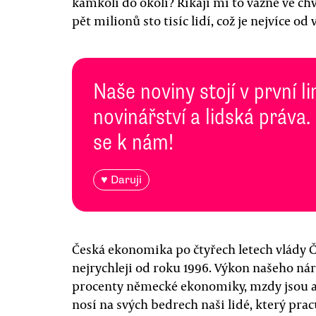
kamkoli do okolí? Říkají mi to vážně ve chv
pět milionů sto tisíc lidí, což je nejvíce 
Naše noviny stojí v první l
novinářství a lidská práva.
se k nám!
♥ Daruji
Česká ekonomika po čtyřech letech vlády
nejrychleji od roku 1996. Výkon našeho n
procenty německé ekonomiky, mzdy jsou al
nosí na svých bedrech naši lidé, který pracuj