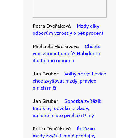
Petra Dvořáková
Mzdy díky
odborům vzrostly o pět procent
Michaela Hadravová
Chcete
více zaměstnanců? Nabídněte
důstojnou odměnu
Jan Gruber
Volby 2017: Levice
chce zvyšovat mzdy, pravice
o nich mlčí
Jan Gruber
Sobotka zvítězil:
Babiš byl odvolán z vlády,
na jeho místo přichází Pilný
Petra Dvořáková
Řetězce
mzdy zvyšují, malé prodejny