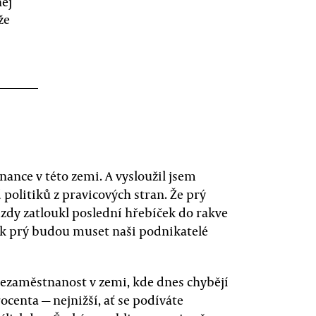
něj
že
nance v této zemi. A vysloužil jsem
d politiků z pravicových stran. Že prý
dy zatloukl poslední hřebíček do rakve
ak prý budou muset naši podnikatelé
 nezaměstnanost v zemi, kde dnes chybějí
ocenta — nejnižší, ať se podíváte