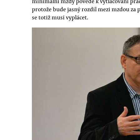
minimální mzdy povede k vytlačování prác
protože bude jasný rozdíl mezi mzdou za p
se totiž musí vyplácet.