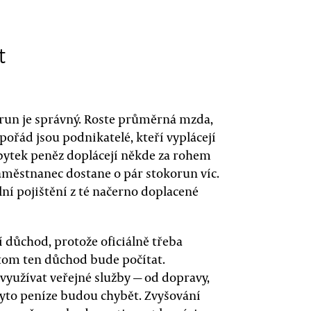
t
run je správný. Roste průměrná mzda,
 pořád jsou podnikatelé, kteří vyplácejí
tek peněz doplácejí někde za rohem
Zaměstnanec dostane o pár stokorun víc.
lní pojištění z té načerno doplacené
 důchod, protože oficiálně třeba
tom ten důchod bude počítat.
yužívat veřejné služby — od dopravy,
 tyto peníze budou chybět. Zvyšování