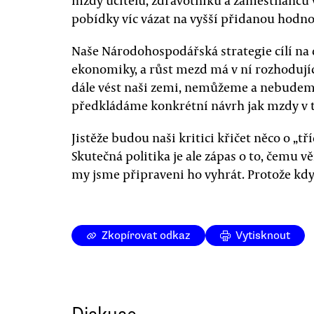
mzdy učitelů, zdravotníků a zaměstnanců v
pobídky víc vázat na vyšší přidanou hodno
Naše Národohospodářská strategie cílí na
ekonomiky, a růst mezd má v ní rozhodujíc
dále vést naši zemi, nemůžeme a nebudeme 
předkládáme konkrétní návrh jak mzdy v t
Jistěže budou naši kritici křičet něco o „t
Skutečná politika je ale zápas o to, čemu v
my jsme připraveni ho vyhrát. Protože kdy
Zkopírovat odkaz
Vytisknout