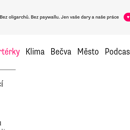
Bez oligarchů. Bez paywallu.
Jen vaše dary a naše práce
♥
rtérky
Klima
Bečva
Město
Podcas
í
l