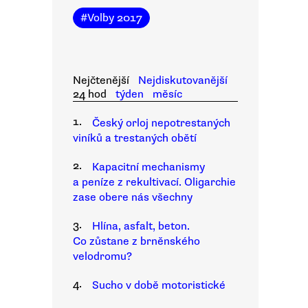
#
Volby 2017
Nejčtenější
Nejdiskutovanější
24 hod
týden
měsíc
1.
Český orloj nepotrestaných
viníků a trestaných obětí
2.
Kapacitní mechanismy
a peníze z rekultivací. Oligarchie
zase obere nás všechny
3.
Hlína, asfalt, beton.
Co zůstane z brněnského
velodromu?
4.
Sucho v době motoristické