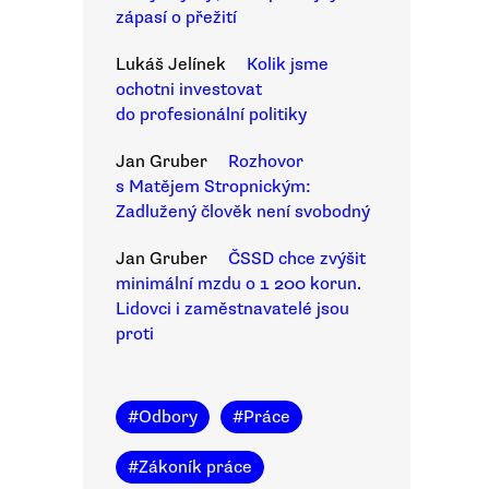
zápasí o přežití
Lukáš Jelínek
Kolik jsme
ochotni investovat
do profesionální politiky
Jan Gruber
Rozhovor
s Matějem Stropnickým:
Zadlužený člověk není svobodný
Jan Gruber
ČSSD chce zvýšit
minimální mzdu o 1 200 korun.
Lidovci i zaměstnavatelé jsou
proti
#
Odbory
#
Práce
#
Zákoník práce