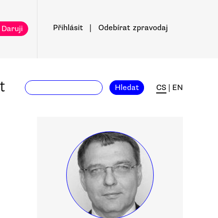
Přihlásit
|
Odebírat
zpravodaj
 Daruji
t
Hledat
CS
|
EN