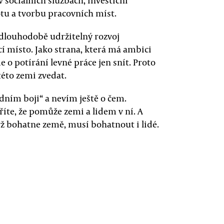
 sociálních službách, investiční
tu a tvorbu pracovních míst.
 dlouhodobě udržitelný rozvoj
í místo. Jako strana, která má ambici
o potírání levné práce jen snít. Proto
éto zemi zvedat.
řídním boji“ a nevím ještě o čem.
ěříte, že pomůže zemi a lidem v ní. A
ž bohatne země, musí bohatnout i lidé.