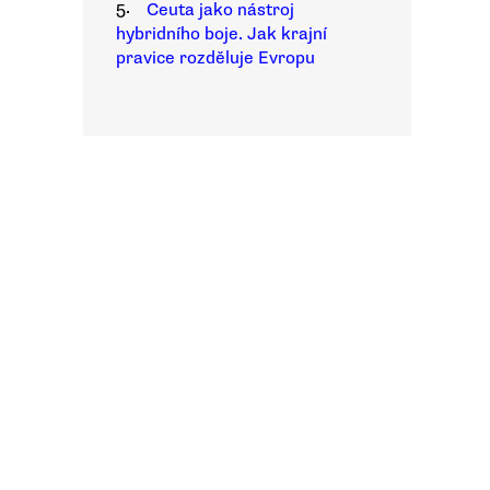
5.
Ceuta jako nástroj
hybridního boje. Jak krajní
pravice rozděluje Evropu