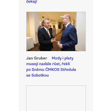
čekají
Jan Gruber
Mzdy i platy
musejí nadále růst, řekli
po Sněmu ČMKOS Středula
se Sobotkou