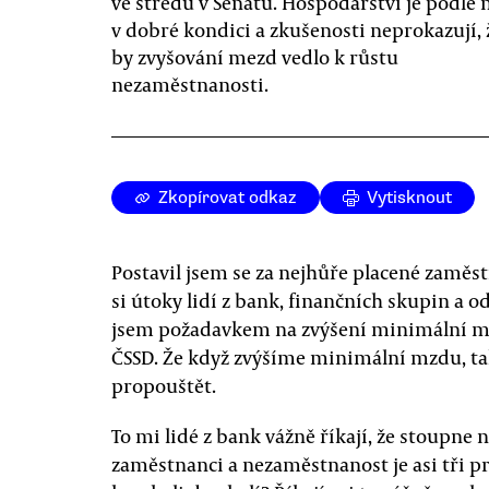
ve středu v Senátu. Hospodářství je podle 
v dobré kondici a zkušenosti neprokazují, 
by zvyšování mezd vedlo k růstu
nezaměstnanosti.
Zkopírovat odkaz
Vytisknout
Postavil jsem se za nejhůře placené zaměst
si útoky lidí z bank, finančních skupin a o
jsem požadavkem na zvýšení minimální mz
ČSSD. Že když zvýšíme minimální mzdu, t
propouštět.
To mi lidé z bank vážně říkají, že stoupne
zaměstnanci a nezaměstnanost je asi tři pr