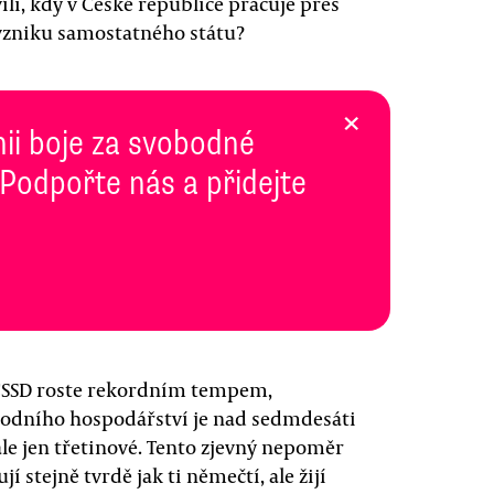
íli, kdy v České republice pracuje přes
od vzniku samostatného státu?
×
inii boje za svobodné
 Podpořte nás a přidejte
 ČSSD roste rekordním tempem,
árodního hospodářství je nad sedmdesáti
e jen třetinové. Tento zjevný nepoměr
í stejně tvrdě jak ti němečtí, ale žijí