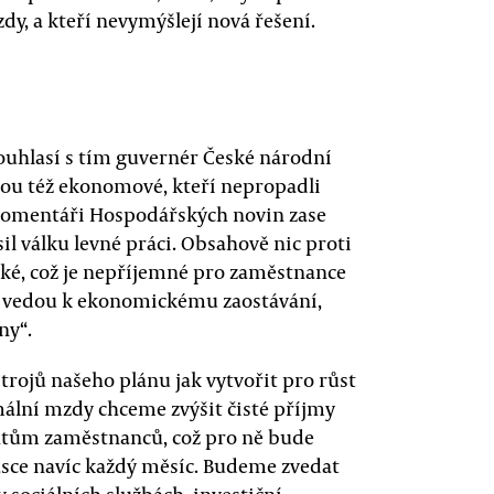
dy, a kteří nevymýšlejí nová řešení.
ouhlasí s tím guvernér České národní
sou též ekonomové, kteří nepropadli
komentáři Hospodářských novin zase
sil válku levné práci. Obsahově nic proti
ké, což je nepříjemné pro zaměstnance
y vedou k ekonomickému zaostávání,
ny“.
rojů našeho plánu jak vytvořit pro růst
mální mzdy chceme zvýšit čisté příjmy
ntům zaměstnanců, což pro ně bude
ásce navíc každý měsíc. Budeme zvedat