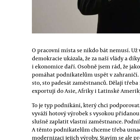
O pracovní místa se nikdo bát nemusí. Už
demokracie ukázala, že za naší vlády a dí
i ekonomice daří. Osobně jsem rád, že jak
pomáhat podnikatelům uspět v zahraničí. 
sto, sto padesát zaměstnanců. Dělají třeba
exportují do Asie, Afriky i Latinské Amerik
To je typ podnikání, který chci podporovat.
vyváží hotový výrobek s vysokou přidano
slušně zaplatit vlastní zaměstnance. Podn
A těmto podnikatelům chceme třeba usna
modernizaci jejich výroby. Stavím se ale pr