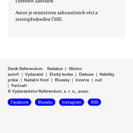
Lubomír Zaorálek
Autor je ministrem zahraničních věcí a
místopředsedou ČSSD.
Deník Referendum:
Redakce
|
Všichni
autoři
|
Vydavatel
|
Etický kodex
|
Diskuse
|
Nabídky
práce
|
Nadační fond
|
Bluesky
|
Inzerce
|
null
|
Partneři
© Vydavatelství Referendum, s. r. o., 2020.
Facebook
Bluesky
Instagram
RSS