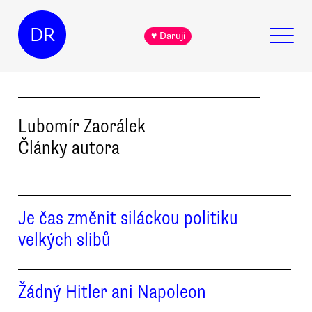
DR
♥ Daruji
Lubomír
Zaorálek
Články autora
Je čas změnit siláckou politiku
velkých slibů
Žádný Hitler ani Napoleon