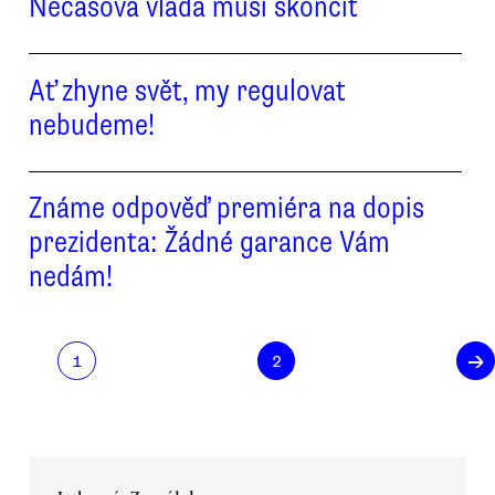
Nečasova vláda musí skončit
Ať zhyne svět, my regulovat
nebudeme!
Známe odpověď premiéra na dopis
prezidenta: Žádné garance Vám
nedám!
→
1
2