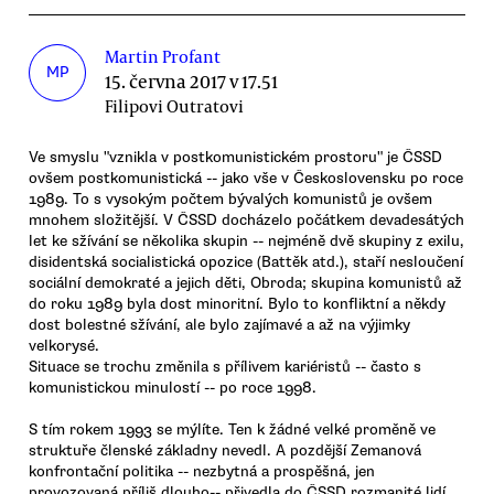
Martin Profant
MP
15. června 2017 v 17.51
Filipovi Outratovi
Ve smyslu "vznikla v postkomunistickém prostoru" je ČSSD
ovšem postkomunistická -- jako vše v Československu po roce
1989. To s vysokým počtem bývalých komunistů je ovšem
mnohem složitější. V ČSSD docházelo počátkem devadesátých
let ke sžívání se několika skupin -- nejméně dvě skupiny z exilu,
disidentská socialistická opozice (Battěk atd.), staří nesloučení
sociální demokraté a jejich děti, Obroda; skupina komunistů až
do roku 1989 byla dost minoritní. Bylo to konfliktní a někdy
dost bolestné sžívání, ale bylo zajímavé a až na výjimky
velkorysé.
Situace se trochu změnila s přílivem kariéristů -- často s
komunistickou minulostí -- po roce 1998.
S tím rokem 1993 se mýlíte. Ten k žádné velké proměně ve
struktuře členské základny nevedl. A pozdější Zemanová
konfrontační politika -- nezbytná a prospěšná, jen
provozovaná příliš dlouho-- přivedla do ČSSD rozmanité lidí,