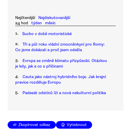
Nejčtenější
Nejdiskutovanější
24 hod
týden
měsíc
1.
Sucho v době motoristické
2.
Tři a půl roku vládní zmocněnkyní pro Romy:
Co jsme dokázali a proč jsem odešla
3.
Evropa se změně klimatu přizpůsobí. Otázkou
je kdy, jak a co s příčinami
4.
Ceuta jako nástroj hybridního boje. Jak krajní
pravice rozděluje Evropu
5.
Padesát odstínů lži a nová nekulturní politika
Zkopírovat odkaz
Vytisknout