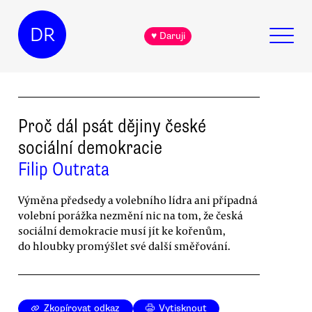
DR
♥ Daruji
Proč dál psát dějiny české
sociální demokracie
Filip Outrata
Výměna předsedy a volebního lídra ani případná
volební porážka nezmění nic na tom, že česká
sociální demokracie musí jít ke kořenům,
do hloubky promýšlet své další směřování.
Zkopírovat odkaz
Vytisknout