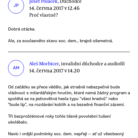
Josef Poláček
, Důchodce
JP
14. června 2017 v 12.46
Proč vlastně?
Dobrá otázka.
Ale, za současného stavu soc. dem., krajně ošemetná.
Aleš Morbicer
, invalidní důchodce a audiofil
AM
14. června 2017 v 14.20
Od začátku se přece vědělo, jak strašně nebezpečné bude
vládnout s milardářským hnutím, které nemá žádný program a
spoléhá se na jednovětná hesla typu "všeci kradnů" nebo
"bude líp", na rozdávání koblih a na bezedné finanční zázemí.
Tři bezproblémové roky tohle těsně povolební tušení
ukolébalo.
Navíc i vnější podmínky soc. dem. nepřejí -- ať už všeobecný