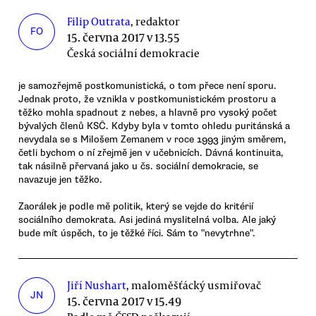
Filip Outrata
, redaktor
FO
15. června 2017 v 13.55
Česká sociální demokracie
je samozřejmě postkomunistická, o tom přece není sporu.
Jednak proto, že vznikla v postkomunistickém prostoru a
těžko mohla spadnout z nebes, a hlavně pro vysoký počet
bývalých členů KSČ. Kdyby byla v tomto ohledu puritánská a
nevydala se s Milošem Zemanem v roce 1993 jiným směrem,
četli bychom o ní zřejmě jen v učebnicích. Dávná kontinuita,
tak násilně přervaná jako u čs. sociální demokracie, se
navazuje jen těžko.
Zaorálek je podle mě politik, který se vejde do kritérií
sociálního demokrata. Asi jediná myslitelná volba. Ale jaký
bude mít úspěch, to je těžké říci. Sám to "nevytrhne".
Jiří Nushart
, maloměšťácký usmiřovač
JN
15. června 2017 v 15.49