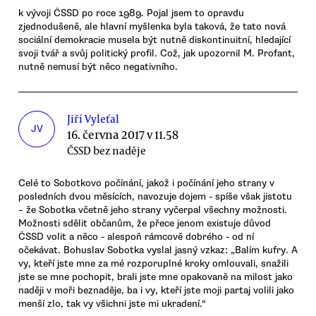
k vývoji ČSSD po roce 1989. Pojal jsem to opravdu
zjednodušeně, ale hlavní myšlenka byla taková, že tato nová
sociální demokracie musela být nutně diskontinuitní, hledající
svoji tvář a svůj politický profil. Což, jak upozornil M. Profant,
nutně nemusí být něco negativního.
Jiří Vyleťal
JV
16. června 2017 v 11.58
ČSSD bez naděje
Celé to Sobotkovo počínání, jakož i počínání jeho strany v
posledních dvou měsících, navozuje dojem - spíše však jistotu
– že Sobotka včetně jeho strany vyčerpal všechny možnosti.
Možnosti sdělit občanům, že přece jenom existuje důvod
ČSSD volit a něco - alespoň rámcově dobrého - od ní
očekávat. Bohuslav Sobotka vyslal jasný vzkaz: „Balím kufry. A
vy, kteří jste mne za mé rozporuplné kroky omlouvali, snažili
jste se mne pochopit, brali jste mne opakovaně na milost jako
naději v moři beznaděje, ba i vy, kteří jste moji partaj volili jako
menší zlo, tak vy všichni jste mi ukradení.“