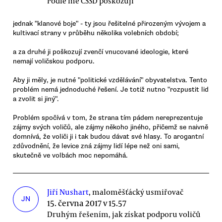
Podle mě ČSSD poškozují
jednak "klanové boje" - ty jsou řešitelné přirozeným vývojem a
kultivací strany v průběhu několika volebních období;
a za druhé ji poškozují zvenčí vnucované ideologie, které
nemají voličskou podporu.
Aby ji měly, je nutné "politické vzdělávání" obyvatelstva. Tento
problém nemá jednoduché řešení. Je totiž nutno "rozpustit lid
a zvolit si jiný".
Problém spočívá v tom, že strana tím pádem nereprezentuje
zájmy svých voličů, ale zájmy někoho jiného, přičemž se naivně
domnívá, že voliči ji i tak budou dávat své hlasy. To arogantní
zdůvodnění, že levice zná zájmy lidí lépe než oni sami,
skutečně ve volbách moc nepomáhá.
Jiří Nushart
, maloměšťácký usmiřovač
JN
15. června 2017 v 15.57
Druhým řešením, jak získat podporu voličů