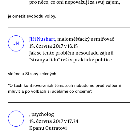
pro něco, co oni nepovažují za svůj zájem,
je omezit svobodu volby.
Jiří Nushart
, maloměšťácký usmiřovač
JN
15. června 2017 v 16.15
Jak se tento problém nesouladu zájmů
"strany a lidu" řeší v praktické politice
vidíme u Strany zelených:
"O těch kontroverzních tématech nebudeme před volbami
mluvit a po volbách si uděláme co chceme".
, psycholog
15. června 2017 v 17.34
K panu Outratovi