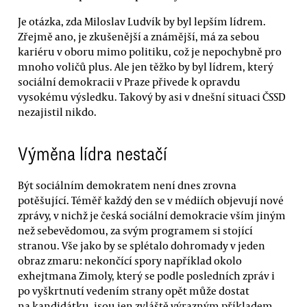
Je otázka, zda Miloslav Ludvík by byl lepším lídrem.
Zřejmě ano, je zkušenější a známější, má za sebou
kariéru v oboru mimo politiku, což je nepochybně pro
mnoho voličů plus. Ale jen těžko by byl lídrem, který
sociální demokracii v Praze přivede k opravdu
vysokému výsledku. Takový by asi v dnešní situaci ČSSD
nezajistil nikdo.
Výměna lídra nestačí
Být sociálním demokratem není dnes zrovna
potěšující. Téměř každý den se v médiích objevují nové
zprávy, v nichž je česká sociální demokracie vším jiným
než sebevědomou, za svým programem si stojící
stranou. Vše jako by se splétalo dohromady v jeden
obraz zmaru: nekončící spory například okolo
exhejtmana Zimoly, který se podle posledních zpráv i
po vyškrtnutí vedením strany opět může dostat
na kandidátku, jsou jen zvláště výrazným příkladem.