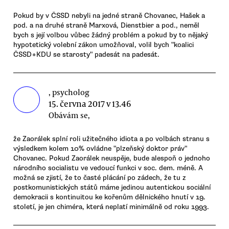
Pokud by v ČSSD nebyli na jedné straně Chovanec, Hašek a
pod. a na druhé straně Marxová, Dienstbier a pod., neměl
bych s její volbou vůbec žádný problém a pokud by to nějaký
hypotetický volební zákon umožňoval, volil bych "koalici
ČSSD+KDU se starosty" padesát na padesát.
, psycholog
15. června 2017 v 13.46
Obávám se,
že Zaorálek splní roli užitečného idiota a po volbách stranu s
výsledkem kolem 10% ovládne "plzeňský doktor práv"
Chovanec. Pokud Zaorálek neuspěje, bude alespoň o jednoho
národního socialistu ve vedoucí funkci v soc. dem. méně. A
možná se zjistí, že to časté plácání po zádech, že tu z
postkomunistických států máme jedinou autentickou sociální
demokracii s kontinuitou ke kořenům dělnického hnutí v 19.
století, je jen chiméra, která neplatí minimálně od roku 1993.