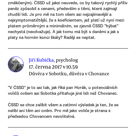
změkčeným). ČSSD už jaksi neuvede, co by takový rychlý příliv
peněz způsobil s cenami, především s těmi, které zajímají
chudší lidi. Je pro mě na tom všem asi nejzajímavější a
nejsymptomatičtější, že s koeficientem, jež platí už nyní mezi
platem průměrným a minimálním, se zjevně ČSSD "hýbat"
nechystá (neodvažuje). A jak tomu má být s daněmi a jak s
platy na horním konci škály? Raději se neptat.
Jiří Kubička
, psycholog
17. června 2017 v 10.59
Důvěra v Sobotku, důvěra v Chovance
"V ČSSD" je to asi tak, jak říká pan Horák, u potenciálních
voličů ovšem asi Sobotka přitahuje jiné lidi než Chovanec.
ČSSD se chce zalíbit všem a zatímní výsledek je ten, že se
nelíbí ani těm ani oněm. Pro mě jako voliče je strana s
předsedou Chovancem nevolitelná.