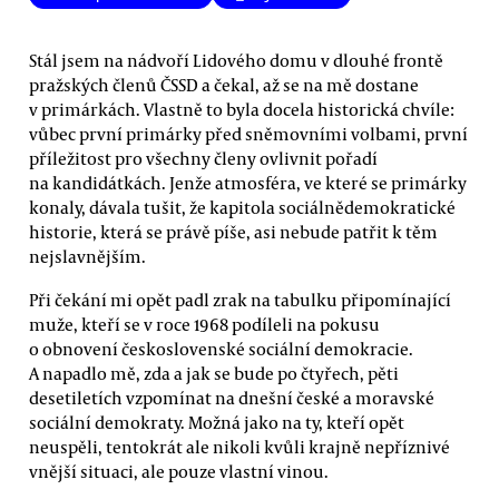
Stál jsem na nádvoří Lidového domu v dlouhé frontě
pražských členů ČSSD a čekal, až se na mě dostane
v primárkách. Vlastně to byla docela historická chvíle:
vůbec první primárky před sněmovními volbami, první
příležitost pro všechny členy ovlivnit pořadí
na kandidátkách. Jenže atmosféra, ve které se primárky
konaly, dávala tušit, že kapitola sociálnědemokratické
historie, která se právě píše, asi nebude patřit k těm
nejslavnějším.
Při čekání mi opět padl zrak na tabulku připomínající
muže, kteří se v roce 1968 podíleli na pokusu
o obnovení československé sociální demokracie.
A napadlo mě, zda a jak se bude po čtyřech, pěti
desetiletích vzpomínat na dnešní české a moravské
sociální demokraty. Možná jako na ty, kteří opět
neuspěli, tentokrát ale nikoli kvůli krajně nepříznivé
vnější situaci, ale pouze vlastní vinou.