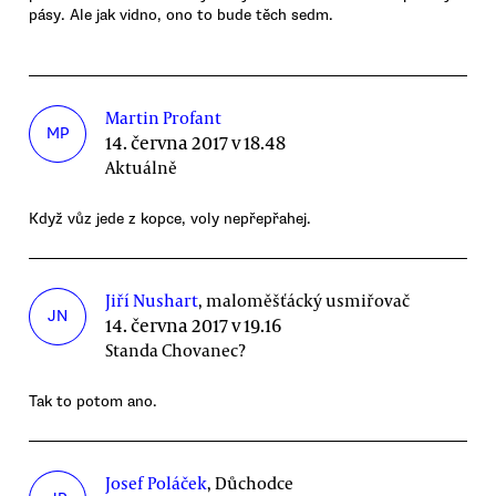
pásy. Ale jak vidno, ono to bude těch sedm.
Martin Profant
MP
14. června 2017 v 18.48
Aktuálně
Když vůz jede z kopce, voly nepřepřahej.
Jiří Nushart
, maloměšťácký usmiřovač
JN
14. června 2017 v 19.16
Standa Chovanec?
Tak to potom ano.
Josef Poláček
, Důchodce