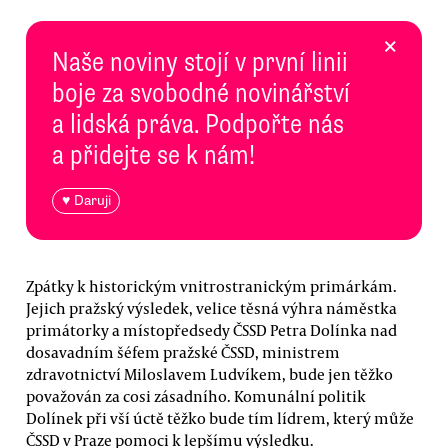
×
Naše noviny stojí v první linii
boje za svobodné novinářství
a lidská práva. Podpořte nás
a přidejte se k nám!
♥ Daruji
Zpátky k historickým vnitrostranickým primárkám.
Jejich pražský výsledek, velice těsná výhra náměstka
primátorky a místopředsedy ČSSD Petra Dolínka nad
dosavadním šéfem pražské ČSSD, ministrem
zdravotnictví Miloslavem Ludvíkem, bude jen těžko
považován za cosi zásadního. Komunální politik
Dolínek při vší úctě těžko bude tím lídrem, který může
ČSSD v Praze pomoci k lepšímu výsledku.