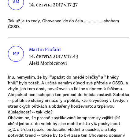
AM
14. června 2017 v 17.37
Tak už je to tady, Chovanec jde do čela................ sbohem
ČSSD.
Martin Profant
MP
14. června 2017 v 17.43
Aleši Morbicérovi
Inu, nemyslím, že by ""upadat do hnědé břečky" a " hnědý
hnůj" bylo totéž. A určitě nemám důvod své přátele v ČSSD, a
zbylo jich tam dost, považovat za lidi se sklonem k fašismu.
Ale pokud není schopen ten propad do hněda zastavit Sobotka
-- politik se slušnými názory a politik, které vyučený v tvrdých
stranických půtkách a obdařený houževnatou trpělivou
důsledností -- tak kdo?
Obávám se, že pracně zpytlíkováné kompromisy zajišťující
akční jednotu do voleb by sice mohli místo 7% poskytnout
15% a třeba i pozici budoucího vládního ocásku, ale taky
potvrdit trend -- takže by to byl zase ten Chovanec opásaný