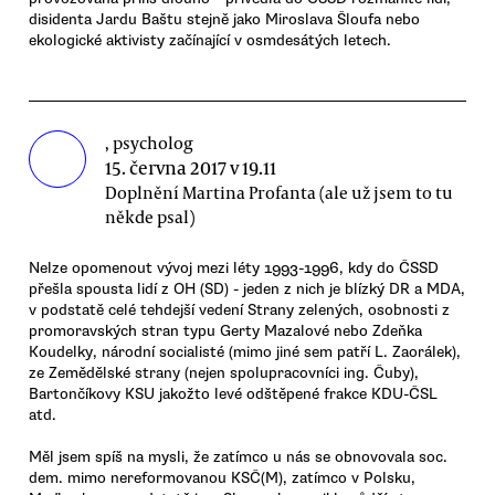
disidenta Jardu Baštu stejně jako Miroslava Šloufa nebo
ekologické aktivisty začínající v osmdesátých letech.
, psycholog
15. června 2017 v 19.11
Doplnění Martina Profanta (ale už jsem to tu
někde psal)
Nelze opomenout vývoj mezi léty 1993-1996, kdy do ČSSD
přešla spousta lidí z OH (SD) - jeden z nich je blízký DR a MDA,
v podstatě celé tehdejší vedení Strany zelených, osobnosti z
promoravských stran typu Gerty Mazalové nebo Zdeňka
Koudelky, národní socialisté (mimo jiné sem patří L. Zaorálek),
ze Zemědělské strany (nejen spolupracovníci ing. Čuby),
Bartončíkovy KSU jakožto levé odštěpené frakce KDU-ČSL
atd.
Měl jsem spíš na mysli, že zatímco u nás se obnovovala soc.
dem. mimo nereformovanou KSČ(M), zatímco v Polsku,