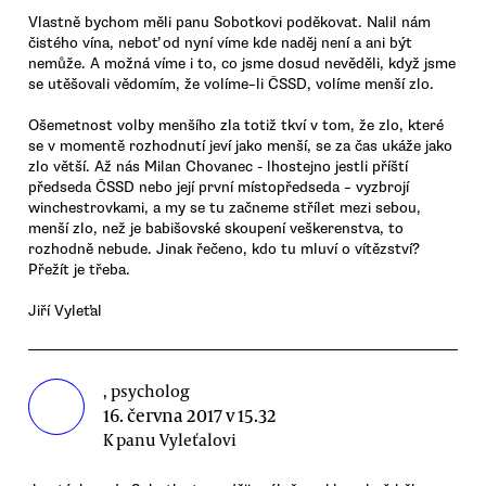
Vlastně bychom měli panu Sobotkovi poděkovat. Nalil nám
čistého vína, neboť od nyní víme kde naděj není a ani být
nemůže. A možná víme i to, co jsme dosud nevěděli, když jsme
se utěšovali vědomím, že volíme–li ČSSD, volíme menší zlo.
Ošemetnost volby menšího zla totiž tkví v tom, že zlo, které
se v momentě rozhodnutí jeví jako menší, se za čas ukáže jako
zlo větší. Až nás Milan Chovanec - lhostejno jestli příští
předseda ČSSD nebo její první místopředseda – vyzbrojí
winchestrovkami, a my se tu začneme střílet mezi sebou,
menší zlo, než je babišovské skoupení veškerenstva, to
rozhodně nebude. Jinak řečeno, kdo tu mluví o vítězství?
Přežít je třeba.
Jiří Vyleťal
, psycholog
16. června 2017 v 15.32
K panu Vyleťalovi