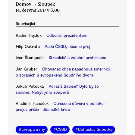
Domov
→
Sloupek
14. června 2017 v 6.00
Související
Radim Hejduk
Odborář prezidentem
Filip Outrata
Padá ČSSD, něco si přej
Ivan Štampach
Stranické a volební preference
Jan Gruber
Chovanec chce napadnout směrnici
o zbraních u evropského Soudního dvora
Jakub Patočka
Porazit Babiše? Bylo by to
snadné. Nebýt jeho soupeřů
Vladimír Hanáček
Otřesená důvěra v politiku —
projev příčin i důsledků krize
#
Evropa a my
#
ČSSD
#
Bohuslav Sobotka