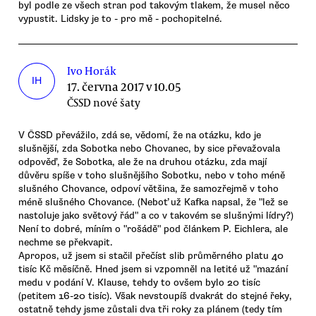
byl podle ze všech stran pod takovým tlakem, že musel něco
vypustit. Lidsky je to - pro mě - pochopitelné.
Ivo Horák
IH
17. června 2017 v 10.05
ČSSD nové šaty
V ČSSD převážilo, zdá se, vědomí, že na otázku, kdo je
slušnější, zda Sobotka nebo Chovanec, by sice převažovala
odpověď, že Sobotka, ale že na druhou otázku, zda mají
důvěru spíše v toho slušnějšího Sobotku, nebo v toho méně
slušného Chovance, odpoví většina, že samozřejmě v toho
méně slušného Chovance. (Neboť už Kafka napsal, že "lež se
nastoluje jako světový řád" a co v takovém se slušnými lídry?)
Není to dobré, míním o "rošádě" pod článkem P. Eichlera, ale
nechme se překvapit.
Apropos, už jsem si stačil přečíst slib průměrného platu 40
tisíc Kč měsíčně. Hned jsem si vzpomněl na letité už "mazání
medu v podání V. Klause, tehdy to ovšem bylo 20 tisíc
(petitem 16-20 tisíc). Však nevstoupíš dvakrát do stejné řeky,
ostatně tehdy jsme zůstali dva tři roky za plánem (tedy tím