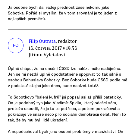
Já osobně bych dal raději přednost zase někomu jako
Sobotka. Pořád si myslím, že v tom srovnání je to jeden z
nejlepších premiérů.
Filip Outrata
, redaktor
FO
16. června 2017 v 19.56
Jiřímu Vyleťalovi
Úplně chápu, že na dnešní ČSSD lze nalézt málo nadějného.
Jen se mi nezdá úplně opodstatněné spojovat to tak silně s
osobou Bohuslava Sobotky. Bez Sobotky bude ČSSD podle mě
v podstatě stejná jako dnes, bude nabízet totéž.
To Sobotkovo "balení kufrů" jsi popsal asi až příliš pateticky.
On je podobný typ jako Vladimír Špidla, který odešel sám,
protože usoudil, že je to to potřeba, a potom pokračoval a
pokračuje ve snaze něco pro sociální demokracii dělat. Není to
tak, že by mu byli lidé ukradení.
A nepodceňoval bych jeho osobní problémy v manželství. On