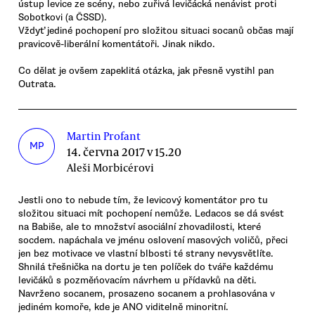
ústup levice ze scény, nebo zuřivá levičácká nenávist proti
Sobotkovi (a ČSSD).
Vždyť jediné pochopení pro složitou situaci socanů občas mají
pravicově-liberální komentátoři. Jinak nikdo.
Co dělat je ovšem zapeklitá otázka, jak přesně vystihl pan
Outrata.
Martin Profant
MP
14. června 2017 v 15.20
Aleši Morbicérovi
Jestli ono to nebude tím, že levicový komentátor pro tu
složitou situaci mít pochopení nemůže. Ledacos se dá svést
na Babiše, ale to množství asociální zhovadilosti, které
socdem. napáchala ve jménu oslovení masových voličů, přeci
jen bez motivace ve vlastní blbosti té strany nevysvětlíte.
Shnilá třešnička na dortu je ten políček do tváře každému
levičáků s pozměńovacím návrhem u přídavků na děti.
Navrženo socanem, prosazeno socanem a prohlasována v
jediném komoře, kde je ANO viditelně minoritní.