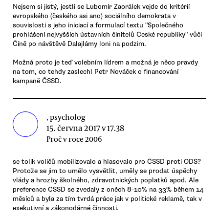
Nejsem si jistý, jestli se Lubomír Zaorálek vejde do kritérií
evropského (českého asi ano) sociálního demokrata v
souvislosti s jeho iniciací a formulací textu "Společného
prohlášení nejvyšších ústavních činitelů České republiky" vůči
Číně po návštěvě Dalajlámy loni na podzim.
Možná proto je teď volebním lídrem a možná je něco pravdy
na tom, co tehdy zaslechl Petr Nováček o financování
kampaně ČSSD.
, psycholog
15. června 2017 v 17.38
Proč v roce 2006
se tolik voličů mobilizovalo a hlasovalo pro ČSSD proti ODS?
Protože se jim to umělo vysvětlit, uměly se prodat úspěchy
vlády a hrozby školného, zdravotnických poplatků apod. Ale
preference ČSSD se zvedaly z oněch 8-10% na 33% během 14
měsíců a byla za tím tvrdá práce jak v politické reklamě, tak v
exekutivní a zákonodárné činnosti.