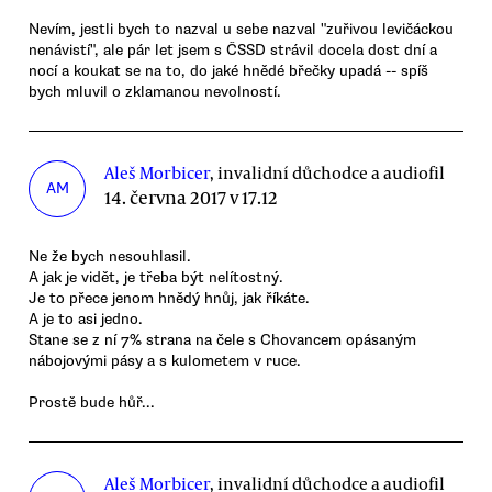
Nevím, jestli bych to nazval u sebe nazval "zuřivou levičáckou
nenávistí", ale pár let jsem s ČSSD strávil docela dost dní a
nocí a koukat se na to, do jaké hnědé břečky upadá -- spíš
bych mluvil o zklamanou nevolností.
Aleš Morbicer
, invalidní důchodce a audiofil
AM
14. června 2017 v 17.12
Ne že bych nesouhlasil.
A jak je vidět, je třeba být nelítostný.
Je to přece jenom hnědý hnůj, jak říkáte.
A je to asi jedno.
Stane se z ní 7% strana na čele s Chovancem opásaným
nábojovými pásy a s kulometem v ruce.
Prostě bude hůř...
Aleš Morbicer
, invalidní důchodce a audiofil