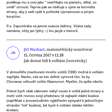
poděkuje mu a cosi jako " nestřílejte na pianistu, dělal, co
uměl" utrousí. Teprve pak se obětuje u ujme se kormidla
strany, aby ji vedl zpět k politické významnosti a plným
korytům.
P.s. Zapomínáte na jemné nuance češtiny. Vůdce tady
nemáme, vždy jen lýdry :-) Inu jazyk s historií.
Jiří Nushart
, maloměšťácký usmiřovač
JN
15. června 2017 v 13.38
Jak dostat lidi k volbám (teoreticky)
V atmosféře znechucení mnoho voličů ČSSD možná k volbám
nepřijde. Nevím, zda se ten deficit vyrovná tím, že by
Chovanec odloudil voliče Okamurovi. Myslím, že spíše nikoliv.
Pokud bych však zákonem nebyl nucen k volbě jedné strany a
mohl volit rovnou svoji představu té nejlepší vládní koalice
(například s procentuálním vyjádřením sympatií k jednotlivým
stranám "mé" koalice), šel bych k volbám daleko lehčím
krokem.