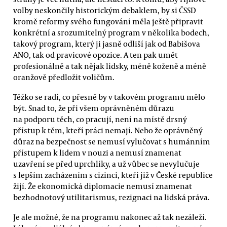
volby neskončily historickým debaklem, by si ČSSD
kromě reformy svého fungování měla ještě připravit
konkrétní a srozumitelný program v několika bodech,
takový program, který ji jasně odliší jak od Babišova
ANO, tak od pravicové opozice. A ten pak umět
profesionálně a tak nějak lidsky, méně koženě a méně
oranžově předložit voličům.
Těžko se radí, co přesně by v takovém programu mělo
být. Snad to, že při všem oprávněném důrazu
na podporu těch, co pracují, není na místě drsný
přístup k těm, kteří práci nemají. Nebo že oprávněný
důraz na bezpečnost se nemusí vylučovat s humánním
přístupem k lidem v nouzi a nemusí znamenat
uzavření se před uprchlíky, a už vůbec se nevylučuje
s lepším zacházením s cizinci, kteří již v České republice
žijí. Že ekonomická diplomacie nemusí znamenat
bezhodnotový utilitarismus, rezignaci na lidská práva.
Je ale možné, že na programu nakonec až tak nezáleží.