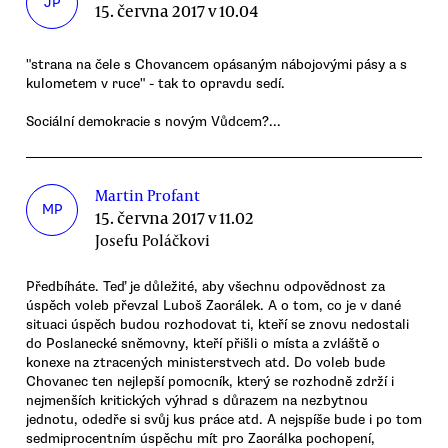
JP
15. června 2017 v 10.04
"strana na čele s Chovancem opásaným nábojovými pásy a s
kulometem v ruce" - tak to opravdu sedí.
Sociální demokracie s novým Vůdcem?...
Martin Profant
MP
15. června 2017 v 11.02
Josefu Poláčkovi
Předbíháte. Teď je důležité, aby všechnu odpovědnost za
úspěch voleb převzal Luboš Zaorálek. A o tom, co je v dané
situaci úspěch budou rozhodovat ti, kteří se znovu nedostali
do Poslanecké sněmovny, kteří přišli o místa a zvláště o
konexe na ztracených ministerstvech atd. Do voleb bude
Chovanec ten nejlepší pomocník, který se rozhodně zdrží i
nejmenších kritických výhrad s důrazem na nezbytnou
jednotu, odedře si svůj kus práce atd. A nejspíše bude i po tom
sedmiprocentním úspěchu mít pro Zaorálka pochopení,