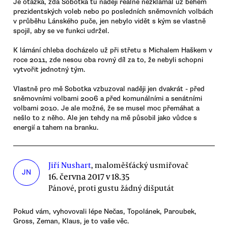
Je otázka, zda Sobotka tu naději reálně nezklamal už během
prezidentských voleb nebo po posledních sněmovních volbách
v průběhu Lánského puče, jen nebylo vidět s kým se vlastně
spojil, aby se ve funkci udržel.
K lámání chleba docházelo už při střetu s Michalem Haškem v
roce 2011, zde nesou oba rovný díl za to, že nebyli schopni
vytvořit jednotný tým.
Vlastně pro mě Sobotka vzbuzoval naději jen dvakrát - před
sněmovními volbami 2006 a před komunálními a senátními
volbami 2010. Je ale možné, že se musel moc přemáhat a
nešlo to z něho. Ale jen tehdy na mě působil jako vůdce s
energií a tahem na branku.
Jiří Nushart
, maloměšťácký usmiřovač
JN
16. června 2017 v 18.35
Pánové, proti gustu žádný dišputát
Pokud vám, vyhovovali lépe Nečas, Topolánek, Paroubek,
Gross, Zeman, Klaus, je to vaše věc.