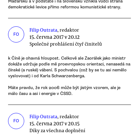
Maďarsku a v podstatě i na Slovensku vznikla vůdčí strana
demokratické levice přímo reformou komunistické strany.
Filip Outrata
, redaktor
FO
15. června 2017 v 20.12
Společné prohlášení čtyř činitelů
k Číně je ohavná hloupost. Celkově ale Zaorálek jako ministr
dokáže udržuje podle mě proevropskou orientaci, nenasedá na
čínské (a ruské) vábení. S pochvalou (což by se tu asi nemělo
vyslovovat) i od Karla Schwarzenberga.
Máte pravdu, že rok 2006 může být jistým vzorem, ale je
málo času a asi i energie v ČSSD.
Filip Outrata
, redaktor
FO
15. června 2017 v 20.15
Díky za všechna doplnění