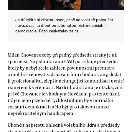
Je důležité si zformulovat, proč se vlastně pokoušet
navazovat na dlouhou a bohatou historii sociální
demokracie. Foto ceskatelevize.cz
Milan Chovanec coby případný předseda strany je už
spornější. Na jednu stranu ČSSD potřebuje předsedu,
který by nebyl zcela zahlcen povinnostmi premiéra
a mohl se věnovat zadrhávajícímu chodu strany, dodat
jí profesionalitu, zlepšit nefungující komunikaci uvnitř
i směrem k veřejnosti. Na druhou stranu je otázka, zda
právě Chovanec je vhodným člověkem pro tento úkol.
Už jen jeho plzeňské rychlostudium by v normální
sociální demokracii mělo být pro takovou funkci
nepřekročitelným handicapem.
Ukončit nejistotu ohledně volebního lídra a předsedy
strany je věc nutná, ale nestačí to. K tomu, aby říjnové