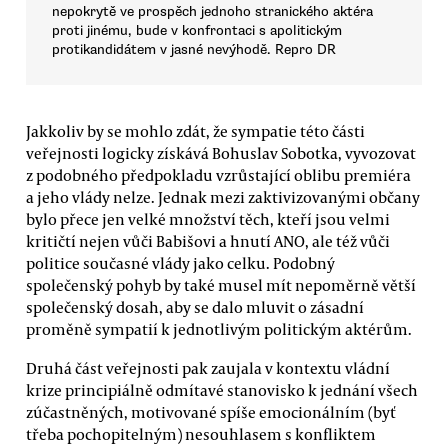
nepokrytě ve prospěch jednoho stranického aktéra
proti jinému, bude v konfrontaci s apolitickým
protikandidátem v jasné nevýhodě. Repro DR
Jakkoliv by se mohlo zdát, že sympatie této části
veřejnosti logicky získává Bohuslav Sobotka, vyvozovat
z podobného předpokladu vzrůstající oblibu premiéra
a jeho vlády nelze. Jednak mezi zaktivizovanými občany
bylo přece jen velké množství těch, kteří jsou velmi
kritičtí nejen vůči Babišovi a hnutí ANO, ale též vůči
politice současné vlády jako celku. Podobný
společenský pohyb by také musel mít nepoměrně větší
společenský dosah, aby se dalo mluvit o zásadní
proměně sympatií k jednotlivým politickým aktérům.
Druhá část veřejnosti pak zaujala v kontextu vládní
krize principiálně odmítavé stanovisko k jednání všech
zúčastněných, motivované spíše emocionálním (byť
třeba pochopitelným) nesouhlasem s konfliktem