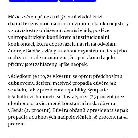
Měsíc květen přinesl třítýdenní vládní krizi,
charakterizovanou napřed otevřením okénka nejistoty
v souvislosti s ohlášenou demisí vlády, posléze
vnitropolitickým konfliktem a institucionální
konfrontací, která doprovázela návrh na odvolání
Andreje Babiše z vlády, a nakonec vyústěním, tedy jeho
realizací. To ale neznamená, že spor skončil a jeho
příčiny jsou zahlazeny. Spíše naopak.
Výsledkem je i to, že v květnu se oproti předchozímu
dubnovému šetření masivně propadla důvěra jak
ve vládu, tak v prezidenta republiky. Sympatie
k Sobotkovu kabinetu se dostaly níže (23 procent) než
dlouhodobá a víceméně konstantní nízká důvěra
v Senát (27 procent). Důvěra občanů v prezidenta se pak
propadla z dubnových nadpolovičních 56 procent na 41
procent.