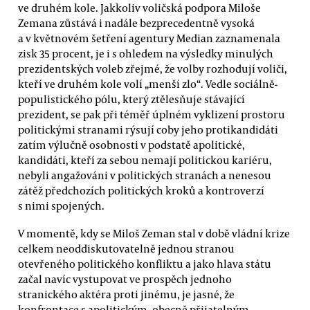
ve druhém kole. Jakkoliv voličská podpora Miloše
Zemana zůstává i nadále bezprecedentně vysoká
a v květnovém šetření agentury Median zaznamenala
zisk 35 procent, je i s ohledem na výsledky minulých
prezidentských voleb zřejmé, že volby rozhodují voliči,
kteří ve druhém kole volí „menší zlo“. Vedle sociálně-
populistického pólu, který ztělesňuje stávající
prezident, se pak při téměř úplném vyklizení prostoru
politickými stranami rýsují coby jeho protikandidáti
zatím výlučně osobnosti v podstatě apolitické,
kandidáti, kteří za sebou nemají politickou kariéru,
nebyli angažováni v politických stranách a nenesou
zátěž předchozích politických kroků a kontroverzí
s nimi spojených.
V momentě, kdy se Miloš Zeman stal v době vládní krize
celkem neoddiskutovatelně jednou stranou
otevřeného politického konfliktu a jako hlava státu
začal navíc vystupovat ve prospěch jednoho
stranického aktéra proti jinému, je jasné, že
konfrontace s apolitickým, obecně přijatelným