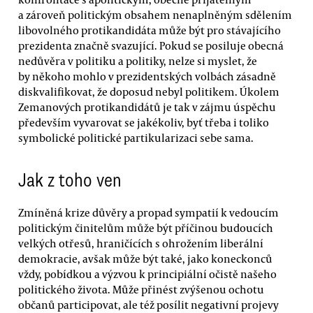
a zároveň politickým obsahem nenaplněným sdělením
libovolného protikandidáta může být pro stávajícího
prezidenta značně svazující. Pokud se posiluje obecná
nedůvěra v politiku a politiky, nelze si myslet, že
by někoho mohlo v prezidentských volbách zásadně
diskvalifikovat, že doposud nebyl politikem. Úkolem
Zemanových protikandidátů je tak v zájmu úspěchu
především vyvarovat se jakékoliv, byť třeba i toliko
symbolické politické partikularizaci sebe sama.
Jak z toho ven
Zmíněná krize důvěry a propad sympatií k vedoucím
politickým činitelům může být příčinou budoucích
velkých otřesů, hraničících s ohrožením liberální
demokracie, avšak může být také, jako koneckonců
vždy, pobídkou a výzvou k principiální očistě našeho
politického života. Může přinést zvýšenou ochotu
občanů participovat, ale též posílit negativní projevy