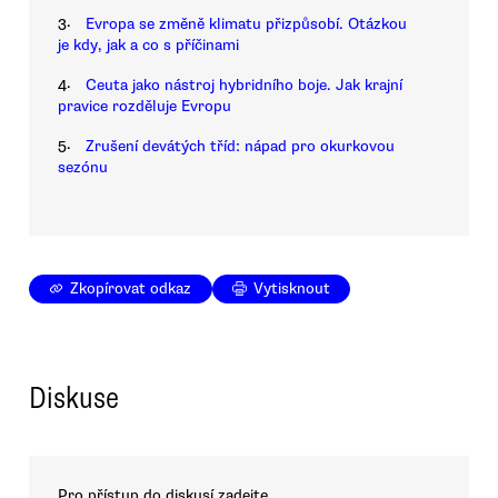
3.
Evropa se změně klimatu přizpůsobí. Otázkou
je kdy, jak a co s příčinami
4.
Ceuta jako nástroj hybridního boje. Jak krajní
pravice rozděluje Evropu
5.
Zrušení devátých tříd: nápad pro okurkovou
sezónu
Zkopírovat odkaz
Vytisknout
Diskuse
Pro přístup do diskusí zadejte