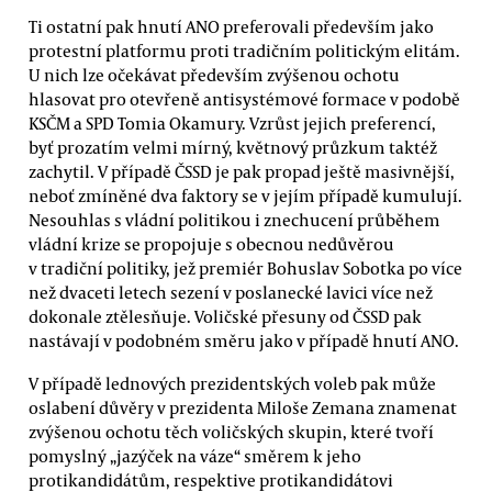
Ti ostatní pak hnutí ANO preferovali především jako
protestní platformu proti tradičním politickým elitám.
U nich lze očekávat především zvýšenou ochotu
hlasovat pro otevřeně antisystémové formace v podobě
KSČM a SPD Tomia Okamury. Vzrůst jejich preferencí,
byť prozatím velmi mírný, květnový průzkum taktéž
zachytil. V případě ČSSD je pak propad ještě masivnější,
neboť zmíněné dva faktory se v jejím případě kumulují.
Nesouhlas s vládní politikou i znechucení průběhem
vládní krize se propojuje s obecnou nedůvěrou
v tradiční politiky, jež premiér Bohuslav Sobotka po více
než dvaceti letech sezení v poslanecké lavici více než
dokonale ztělesňuje. Voličské přesuny od ČSSD pak
nastávají v podobném směru jako v případě hnutí ANO.
V případě lednových prezidentských voleb pak může
oslabení důvěry v prezidenta Miloše Zemana znamenat
zvýšenou ochotu těch voličských skupin, které tvoří
pomyslný „jazýček na váze“ směrem k jeho
protikandidátům, respektive protikandidátovi