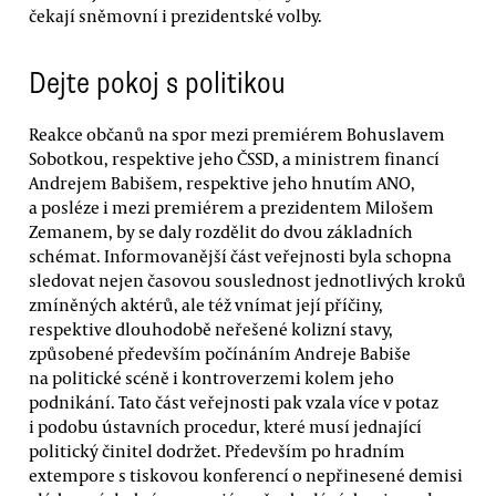
čekají sněmovní i prezidentské volby.
Dejte pokoj s politikou
Reakce občanů na spor mezi premiérem Bohuslavem
Sobotkou, respektive jeho ČSSD, a ministrem financí
Andrejem Babišem, respektive jeho hnutím ANO,
a posléze i mezi premiérem a prezidentem Milošem
Zemanem, by se daly rozdělit do dvou základních
schémat. Informovanější část veřejnosti byla schopna
sledovat nejen časovou souslednost jednotlivých kroků
zmíněných aktérů, ale též vnímat její příčiny,
respektive dlouhodobě neřešené kolizní stavy,
způsobené především počínáním Andreje Babiše
na politické scéně i kontroverzemi kolem jeho
podnikání. Tato část veřejnosti pak vzala více v potaz
i podobu ústavních procedur, které musí jednající
politický činitel dodržet. Především po hradním
extempore s tiskovou konferencí o nepřinesené demisi