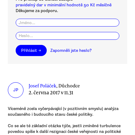
pravidelný dar v minimální hodnotě 50 Kč měsíčně
Děkujeme za podporu.
Přihlásit →
Zapomněli jste heslo?
Josef Poláček
, Důchodce
JP
2. června 2017 v 11.31
Víceméně zcela vyčerpávající (v pozitivním smyslu) analýza
současného i budoucího stavu české politiky.
Co se ale té základní otázka týče, jestli zmíněné turbulence
povedou spíše k další rezignaci české veřejnosti na politické