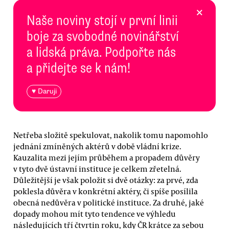
×
Naše noviny stojí v první linii
boje za svobodné novinářství
a lidská práva. Podpořte nás
a přidejte se k nám!
♥ Daruji
Netřeba složitě spekulovat, nakolik tomu napomohlo
jednání zmíněných aktérů v době vládní krize.
Kauzalita mezi jejím průběhem a propadem důvěry
v tyto dvě ústavní instituce je celkem zřetelná.
Důležitější je však položit si dvě otázky: za prvé, zda
poklesla důvěra v konkrétní aktéry, či spíše posílila
obecná nedůvěra v politické instituce. Za druhé, jaké
dopady mohou mít tyto tendence ve výhledu
následujících tří čtvrtin roku, kdy ČR krátce za sebou