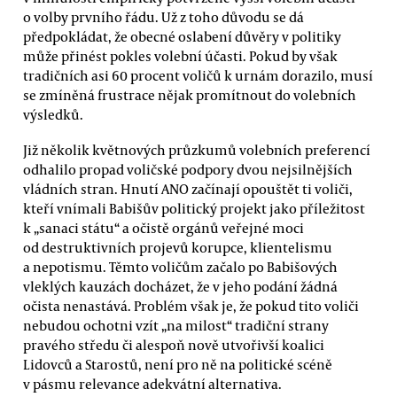
o volby prvního řádu. Už z toho důvodu se dá
předpokládat, že obecné oslabení důvěry v politiky
může přinést pokles volební účasti. Pokud by však
tradičních asi 60 procent voličů k urnám dorazilo, musí
se zmíněná frustrace nějak promítnout do volebních
výsledků.
Již několik květnových průzkumů volebních preferencí
odhalilo propad voličské podpory dvou nejsilnějších
vládních stran. Hnutí ANO začínají opouštět ti voliči,
kteří vnímali Babišův politický projekt jako příležitost
k „sanaci státu“ a očistě orgánů veřejné moci
od destruktivních projevů korupce, klientelismu
a nepotismu. Těmto voličům začalo po Babišových
vleklých kauzách docházet, že v jeho podání žádná
očista nenastává. Problém však je, že pokud tito voliči
nebudou ochotni vzít „na milost“ tradiční strany
pravého středu či alespoň nově utvořivší koalici
Lidovců a Starostů, není pro ně na politické scéně
v pásmu relevance adekvátní alternativa.