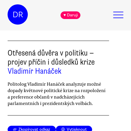
DR
♥ Daruji
Otřesená důvěra v politiku —
projev příčin i důsledků krize
Vladimír Hanáček
Politolog Vladimír Hanáček analyzuje možné
dopady květnové politické krize na rozpoložení
a preference občanů v nadcházejících
parlamentních i prezidentských volbách.
Zkopírovat odkaz
Vytisknout