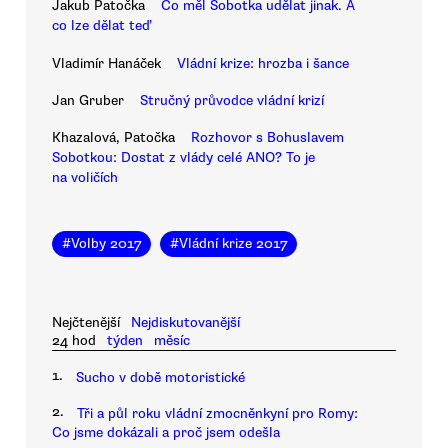
Jakub Patočka
Co měl Sobotka udělat jinak. A
co lze dělat teď
Vladimír Hanáček
Vládní krize: hrozba i šance
Jan Gruber
Stručný průvodce vládní krizí
Khazalová, Patočka
Rozhovor s Bohuslavem
Sobotkou: Dostat z vlády celé ANO? To je
na voličích
#
Volby 2017
#
Vládní krize 2017
Nejčtenější
Nejdiskutovanější
24 hod
týden
měsíc
1.
Sucho v době motoristické
2.
Tři a půl roku vládní zmocněnkyní pro Romy:
Co jsme dokázali a proč jsem odešla