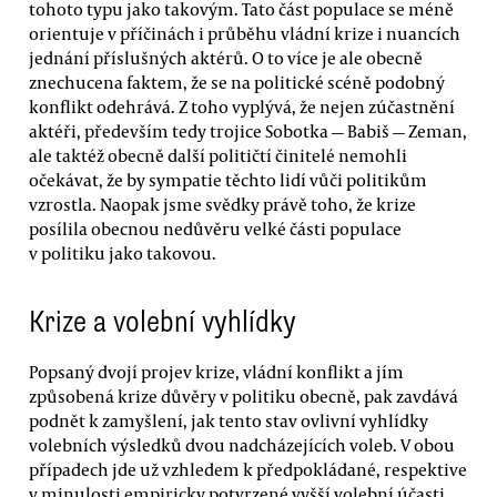
tohoto typu jako takovým. Tato část populace se méně
orientuje v příčinách i průběhu vládní krize i nuancích
jednání příslušných aktérů. O to více je ale obecně
znechucena faktem, že se na politické scéně podobný
konflikt odehrává. Z toho vyplývá, že nejen zúčastnění
aktéři, především tedy trojice Sobotka — Babiš — Zeman,
ale taktéž obecně další političtí činitelé nemohli
očekávat, že by sympatie těchto lidí vůči politikům
vzrostla. Naopak jsme svědky právě toho, že krize
posílila obecnou nedůvěru velké části populace
v politiku jako takovou.
Krize a volební vyhlídky
Popsaný dvojí projev krize, vládní konflikt a jím
způsobená krize důvěry v politiku obecně, pak zavdává
podnět k zamyšlení, jak tento stav ovlivní vyhlídky
volebních výsledků dvou nadcházejících voleb. V obou
případech jde už vzhledem k předpokládané, respektive
v minulosti empiricky potvrzené vyšší volební účasti