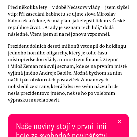
Před několika lety — v době Nečasovy vlády — jsem slyšel
vtip: Při zasedání kabinetu se ujme slova Miroslav
Kalousek a řekne, že má plán, jak zlepšit lidem v České
republice život. „A tady je seznam těch lidí,“ dodá
následně. Včera jsem si na něj znovu vzpomněl.
Prezident dolních deseti milionů vstoupil do holdingu
jednoho horního oligarchy, který je toho času
místopředsedou vlády a ministrem financí. Zřejmě
i Miloš Zeman má svůj seznam, kde se na prvním místě
vyjímá jméno Andreje Babiše. Možná bychom za ním
našli i pár obskurních postaviček Zemanových
nohsledů ze strany, která kdysi ve svém názvu hrdě
nesla prezidentovo jméno, než se ho po volebním
výprasku musela zbavit.
×
Naše noviny stojí v první linii
boje za svobodné novinářství