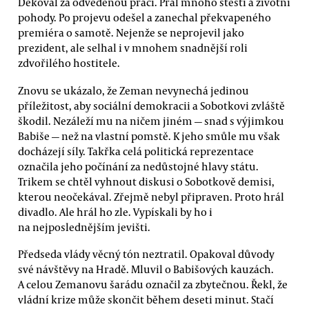
Děkoval za odvedenou práci. Přál mnoho štěstí a životní
pohody. Po projevu odešel a zanechal překvapeného
premiéra o samotě. Nejenže se neprojevil jako
prezident, ale selhal i v mnohem snadnější roli
zdvořilého hostitele.
Znovu se ukázalo, že Zeman nevynechá jedinou
příležitost, aby sociální demokracii a Sobotkovi zvláště
škodil. Nezáleží mu na ničem jiném — snad s výjimkou
Babiše — než na vlastní pomstě. K jeho smůle mu však
docházejí síly. Takřka celá politická reprezentace
označila jeho počínání za nedůstojné hlavy státu.
Trikem se chtěl vyhnout diskusi o Sobotkově demisi,
kterou neočekával. Zřejmě nebyl připraven. Proto hrál
divadlo. Ale hrál ho zle. Vypískali by ho i
na nejposlednějším jevišti.
Předseda vlády věcný tón neztratil. Opakoval důvody
své návštěvy na Hradě. Mluvil o Babišových kauzách.
A celou Zemanovu šarádu označil za zbytečnou. Řekl, že
vládní krize může skončit během deseti minut. Stačí