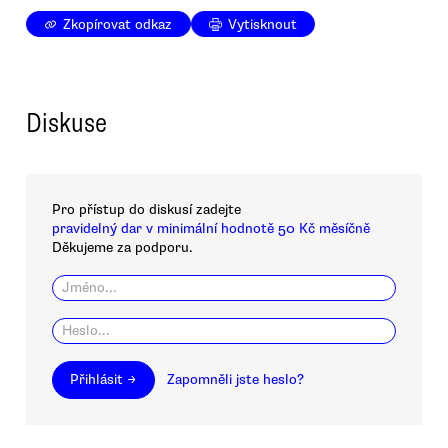
Zkopírovat odkaz
Vytisknout
Diskuse
Pro přístup do diskusí zadejte
pravidelný dar v minimální hodnotě 50 Kč měsíčně
Děkujeme za podporu.
Přihlásit →
Zapomněli jste heslo?