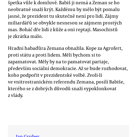
špetka vůle k domluvě. Babiš ji nemá a Zeman se ho
neobratně snaží krýt. Každému by mělo být pomalu
jasné, že prezident tu skutečně není pro lidi. Zájmy
miliardářů se obvykle nesnesou se zájmem prostých
mas. Boháč dře lidi z kůže a oni reptají. Masochistů
je zkrátka málo.
Hradní habaďůra Zemana obnažila. Kope za Agrofert,
proti státu a proti lidem. Měli bychom si to
zapamatovat. Měly by na to pamatovat partaje,
především sociální demokracie. Až se bude rozhodovat,
koho podpořit v prezidentské volbě. Zvolí-li
ve vnitrostranickém referendu Zemana, posílí Babiše,
kterého se z dobrých důvodů snaží vypoklonkovat
z vlády.
Jan Gruber