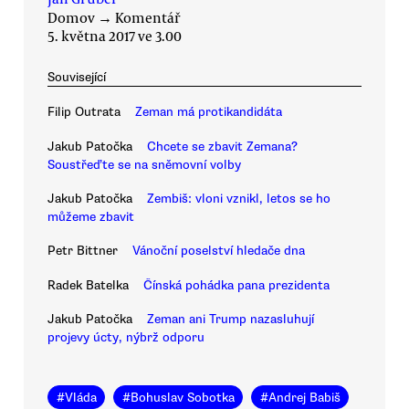
Domov
→
Komentář
5. května 2017 ve 3.00
Související
Filip Outrata
Zeman má protikandidáta
Jakub Patočka
Chcete se zbavit Zemana?
Soustřeďte se na sněmovní volby
Jakub Patočka
Zembiš: vloni vznikl, letos se ho
můžeme zbavit
Petr Bittner
Vánoční poselství hledače dna
Radek Batelka
Čínská pohádka pana prezidenta
Jakub Patočka
Zeman ani Trump nazasluhují
projevy úcty, nýbrž odporu
#
Vláda
#
Bohuslav Sobotka
#
Andrej Babiš