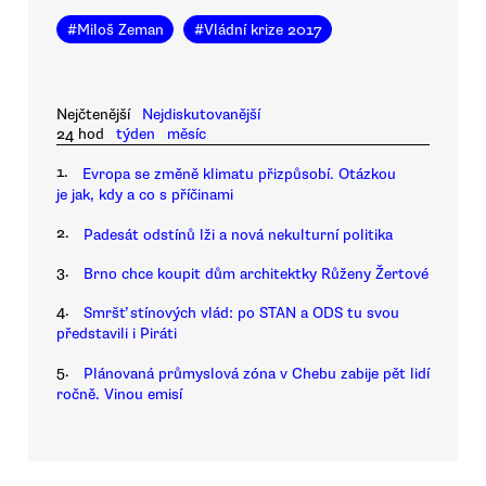
#
Miloš Zeman
#
Vládní krize 2017
Nejčtenější
Nejdiskutovanější
24 hod
týden
měsíc
1.
Evropa se změně klimatu přizpůsobí. Otázkou
je jak, kdy a co s příčinami
2.
Padesát odstínů lži a nová nekulturní politika
3.
Brno chce koupit dům architektky Růženy Žertové
4.
Smršť stínových vlád: po STAN a ODS tu svou
představili i Piráti
5.
Plánovaná průmyslová zóna v Chebu zabije pět lidí
ročně. Vinou emisí