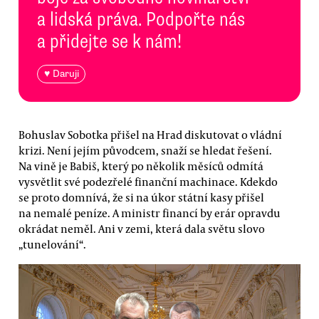
a lidská práva. Podpořte nás
a přidejte se k nám!
♥ Daruji
Bohuslav Sobotka přišel na Hrad diskutovat o vládní
krizi. Není jejím původcem, snaží se hledat řešení.
Na vině je Babiš, který po několik měsíců odmítá
vysvětlit své podezřelé finanční machinace. Kdekdo
se proto domnívá, že si na úkor státní kasy přišel
na nemalé peníze. A ministr financí by erár opravdu
okrádat neměl. Ani v zemi, která dala světu slovo
„tunelování“.