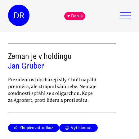
DR
♥ Daruji
Zeman je v holdingu
Jan Gruber
Prezidentovi docházejí síly. Chtěl napálit
premiéra, ale ztrapnil sám sebe. Nemaje
soudnosti spřáhl se s oligarchou. Kope
za Agrofert, proti lidem a proti státu.
Zkopírovat odkaz
Vytisknout