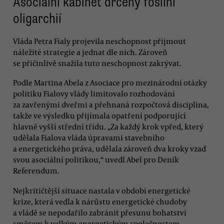
Asociální kabinet drcený fosilní
oligarchií
Vláda Petra Fialy projevila neschopnost přijmout
náležité strategie a jednat dle nich. Zároveň
se přičinlivě snažila tuto neschopnost zakrývat.
Podle Martina Abela z Asociace pro mezinárodní otázky
politiku Fialovy vlády limitovalo rozhodování
za zavřenými dveřmi a přehnaná rozpočtová disciplína,
takže ve výsledku přijímala opatření podporující
hlavně vyšší střední třídu. „Za každý krok vpřed, který
udělala Fialova vláda úpravami stavebního
a energetického práva, udělala zároveň dva kroky vzad
svou asociální politikou,“ uvedl Abel pro Deník
Referendum.
Nejkritičtější situace nastala v období energetické
krize, která vedla k nárůstu energetické chudoby
a vládě se nepodařilo zabránit přesunu bohatství
směrem k velkým energetickým společnostem.