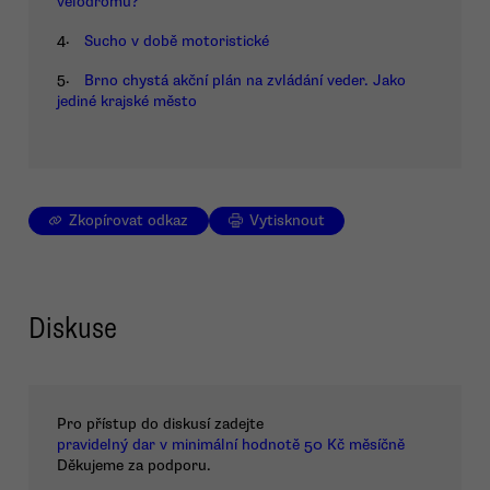
velodromu?
4.
Sucho v době motoristické
5.
Brno chystá akční plán na zvládání veder. Jako
jediné krajské město
Zkopírovat odkaz
Vytisknout
Diskuse
Pro přístup do diskusí zadejte
pravidelný dar v minimální hodnotě 50 Kč měsíčně
Děkujeme za podporu.