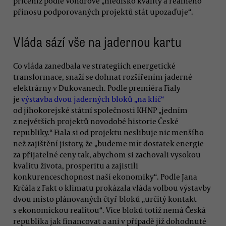
přičemž podle Vondrové „hledisko kvality a reálného
přínosu podporovaných projektů stát upozaďuje“.
Vláda sází vše na jadernou kartu
Co vláda zanedbala ve strategiích energetické
transformace, snaží se dohnat rozšířením jaderné
elektrárny v Dukovanech. Podle premiéra Fialy
je
výstavba dvou jaderných bloků „na klíč“
od jihokorejské státní společnosti KHNP „jedním
z největších projektů novodobé historie České
republiky.“ Fiala si od projektu neslibuje nic menšího
než zajištění jistoty, že „budeme mít dostatek energie
za přijatelné ceny tak, abychom si zachovali vysokou
kvalitu života, prosperitu a zajistili
konkurenceschopnost naší ekonomiky“. Podle Jana
Krčála z Fakt o klimatu prokázala vláda volbou výstavby
dvou místo plánovaných čtyř bloků „určitý kontakt
s ekonomickou realitou“. Více bloků totiž nemá Česká
republika jak financovat a ani v případě již dohodnuté