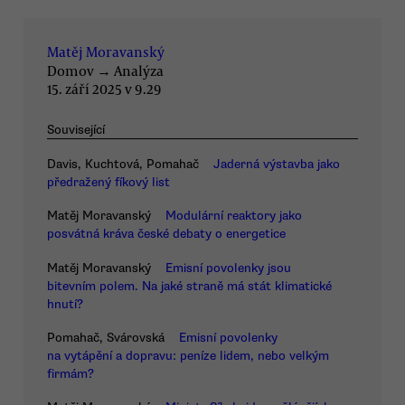
Matěj Moravanský
Domov
→
Analýza
15. září 2025 v 9.29
Související
Davis, Kuchtová, Pomahač
Jaderná výstavba jako
předražený fíkový list
Matěj Moravanský
Modulární reaktory jako
posvátná kráva české debaty o energetice
Matěj Moravanský
Emisní povolenky jsou
bitevním polem. Na jaké straně má stát klimatické
hnutí?
Pomahač, Svárovská
Emisní povolenky
na vytápění a dopravu: peníze lidem, nebo velkým
firmám?