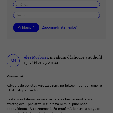
Přihlásit →
Zapomněli jste heslo?
Aleš Morbicer
, invalidní důchodce a audiofil
AM
15. září 2025 v 11.40
Přesně tak.
Kdyby byla celistvá vize založená na faktech, byl by i směr a
cíl. A pak jde vše líp.
Fakta jsou taková, že se energetická bezpečnost stala
strategickou pro stát. A tudíž za ni musí plně nést
odpovědnost. A to znamená, že musí mít kontrolu a být co