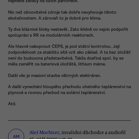
nejméně závislý na cizích partnrech.
Nic než obnovitelné zdroje tak dobře nevyhovuje těmto
skutečnostem. A zároveň to je dobré pro klima.
Ty dva bláznivé bloky nestavět. Zato klidně co nejvíc podpořit
spolupráci s RR na modulárních reaktorech.
Ale hlavně nakopnout ČEPS, je pod státní kontrolou. Její
zodpovědnost za stabilitu sítě vzít ako základ. A ta bez úložišť
není do budoucna představitelná. Takže dceřiná spol. by se
měla zaměřit na bateriová úložiště, lithium máme.
Další věc je masivní stavba větrných elektráren.
A další vynechání hloupého přechodu uhelného teplárenství na
plynové a rovnou přechod na solární teplárenství.
Atd.
Aleš Morbicer
, invalidní důchodce a audiofil
AM