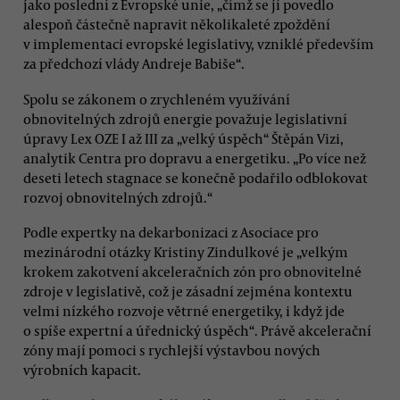
jako poslední z Evropské unie, „čímž se jí povedlo
alespoň částečně napravit několikaleté zpoždění
v implementaci evropské legislativy, vzniklé především
za předchozí vlády Andreje Babiše“.
Spolu se zákonem o zrychleném využívání
obnovitelných zdrojů energie považuje legislativní
úpravy Lex OZE I až III za „velký úspěch“ Štěpán Vizi,
analytik Centra pro dopravu a energetiku. „Po více než
deseti letech stagnace se konečně podařilo odblokovat
rozvoj obnovitelných zdrojů.“
Podle expertky na dekarbonizaci z Asociace pro
mezinárodní otázky Kristiny Zindulkové je „velkým
krokem zakotvení akceleračních zón pro obnovitelné
zdroje v legislativě, což je zásadní zejména kontextu
velmi nízkého rozvoje větrné energetiky, i když jde
o spíše expertní a úřednický úspěch“. Právě akcelerační
zóny mají pomoci s rychlejší výstavbou nových
výrobních kapacit.