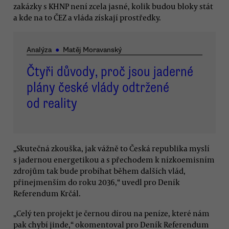
zakázky s KHNP není zcela jasné, kolik budou bloky stát
a kde na to ČEZ a vláda získají prostředky.
Analýza
●
Matěj Moravanský
Čtyři důvody, proč jsou jaderné
plány české vlády odtržené
od reality
„Skutečná zkouška, jak vážně to Česká republika myslí
s jadernou energetikou a s přechodem k nízkoemisním
zdrojům tak bude probíhat během dalších vlád,
přinejmenším do roku 2036,“ uvedl pro Deník
Referendum Krčál.
„Celý ten projekt je černou dírou na peníze, které nám
pak chybí jinde,“ okomentoval pro Deník Referendum