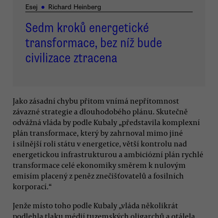
Esej
●
Richard Heinberg
Sedm kroků energetické
transformace, bez níž bude
civilizace ztracena
Jako zásadní chybu přitom vnímá nepřítomnost
závazné strategie a dlouhodobého plánu. Skutečně
odvážná vláda by podle Kubaly „představila komplexní
plán transformace, který by zahrnoval mimo jiné
i silnější roli státu v energetice, větší kontrolu nad
energetickou infrastrukturou a ambiciózní plán rychlé
transformace celé ekonomiky směrem k nulovým
emisím placený z peněz znečišťovatelů a fosilních
korporací.“
Jenže místo toho podle Kubaly „vláda několikrát
podlehla tlaku médií tuzemských oligarchů a otálela