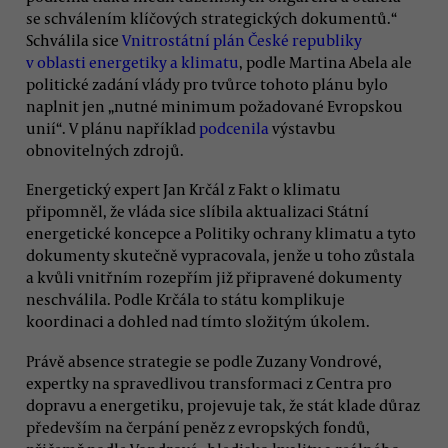
se schválením klíčových strategických dokumentů.“
Schválila sice
Vnitrostátní plán České republiky
v oblasti energetiky a klimatu
, podle Martina Abela ale
politické zadání vlády pro tvůrce tohoto plánu bylo
naplnit jen „nutné minimum požadované Evropskou
unií“. V plánu například
podcenila
výstavbu
obnovitelných zdrojů.
Energetický expert Jan Krčál z Fakt o klimatu
připomněl, že vláda sice slíbila aktualizaci Státní
energetické koncepce a Politiky ochrany klimatu a tyto
dokumenty skutečně vypracovala, jenže u toho zůstala
a kvůli vnitřním rozepřím již připravené dokumenty
neschválila. Podle Krčála to státu komplikuje
koordinaci a dohled nad tímto složitým úkolem.
Právě absence strategie se podle Zuzany Vondrové,
expertky na spravedlivou transformaci z Centra pro
dopravu a energetiku, projevuje tak, že stát klade důraz
především na čerpání peněz z evropských fondů,