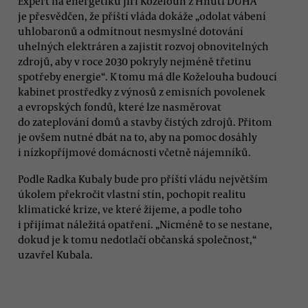
Expert na energetiku Jiří Koželouh z Hnutí DUHA
je přesvědčen, že příští vláda dokáže „odolat vábení
uhlobaronů a odmítnout nesmyslné dotování
uhelných elektráren a zajistit rozvoj obnovitelných
zdrojů, aby v roce 2030 pokryly nejméně třetinu
spotřeby energie“. K tomu má dle Koželouha budoucí
kabinet prostředky z výnosů z emisních povolenek
a evropských fondů, které lze nasměrovat
do zateplování domů a stavby čistých zdrojů. Přitom
je ovšem nutné dbát na to, aby na pomoc dosáhly
i nízkopříjmové domácnosti včetně nájemníků.
Podle Radka Kubaly bude pro příští vládu největším
úkolem překročit vlastní stín, pochopit realitu
klimatické krize, ve které žijeme, a podle toho
i přijímat náležitá opatření. „Nicméně to se nestane,
dokud je k tomu nedotlačí občanská společnost,“
uzavřel Kubala.