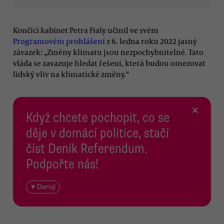
Končící kabinet Petra Fialy učinil ve svém
Programovém prohlášení
z 6. ledna roku 2022 jasný
závazek: „Změny klimatu jsou nezpochybnitelné. Tato
vláda se zavazuje hledat řešení, která budou omezovat
lidský vliv na klimatické změny.“
×
Když chcete pochopit, co se
děje v domácí politice, stačí
číst Deník Referendum.
Podpořte nás!
♥ Daruji