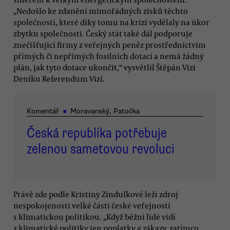
„Nedošlo ke zdanění mimořádných zisků těchto
společností, které díky tomu na krizi vydělaly na úkor
zbytku společnosti. Český stát také dál podporuje
znečišťující firmy z veřejných peněz prostřednictvím
přímých či nepřímých fosilních dotací a nemá žádný
plán, jak tyto dotace ukončit,“ vysvětlil Štěpán Vizi
Deníku Referendum Vizi.
Komentář
●
Moravanský, Patočka
Česká republika potřebuje
zelenou sametovou revoluci
Právě zde podle Kristiny Zindulkové leží zdroj
nespokojenosti velké části české veřejnosti
s klimatickou politikou. „Když běžní lidé vidí
z klimatické politiky jen poplatky a zákazy, zatímco