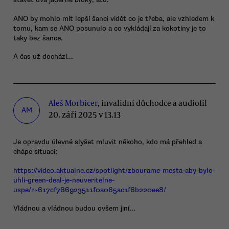
ANO by mohlo mít lepší šanci vidět co je třeba, ale vzhledem k
tomu, kam se ANO posunulo a co vykládají za kokotiny je to
taky bez šance.
A čas už dochází...
Aleš Morbicer
, invalidní důchodce a audiofil
AM
20. září 2025 v 13.13
Je opravdu úlevné slyšet mluvit někoho, kdo má přehled a
chápe situaci:
https://video.aktualne.cz/spotlight/zbourame-mesta-aby-bylo-
uhli-green-deal-je-neuveritelne-
uspe/r~617cf766923511f0a065ac1f6b220ee8/
Vládnou a vládnou budou ovšem jiní...