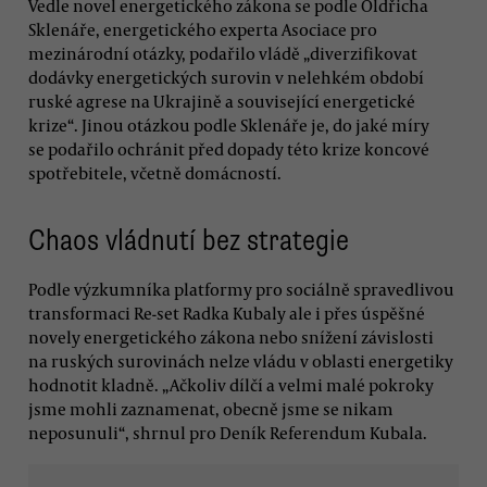
Vedle novel energetického zákona se podle Oldřicha
Sklenáře, energetického experta Asociace pro
mezinárodní otázky, podařilo vládě „diverzifikovat
dodávky energetických surovin v nelehkém období
ruské agrese na Ukrajině a související energetické
krize“. Jinou otázkou podle Sklenáře je, do jaké míry
se podařilo ochránit před dopady této krize koncové
spotřebitele, včetně domácností.
Chaos vládnutí bez strategie
Podle výzkumníka platformy pro sociálně spravedlivou
transformaci Re-set Radka Kubaly ale i přes úspěšné
novely energetického zákona nebo snížení závislosti
na ruských surovinách nelze vládu v oblasti energetiky
hodnotit kladně. „Ačkoliv dílčí a velmi malé pokroky
jsme mohli zaznamenat, obecně jsme se nikam
neposunuli“, shrnul pro Deník Referendum Kubala.