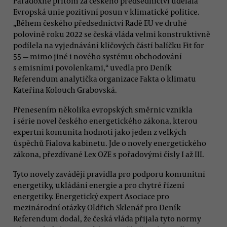
Paradoxně přitom za českého předsednictví udělala
Evropská unie pozitivní posun v klimatické politice.
„Během českého předsednictví Radě EU ve druhé
polovině roku 2022 se česká vláda velmi konstruktivně
podílela na vyjednávání klíčových částí balíčku Fit for
55 — mimo jiné i nového systému obchodování
s emisními povolenkami,“ uvedla pro Deník
Referendum analytička organizace Fakta o klimatu
Kateřina Kolouch Grabovská.
Přenesením několika evropských směrnic vznikla
i série novel českého energetického zákona, kterou
expertní komunita hodnotí jako jeden z velkých
úspěchů Fialova kabinetu. Jde o novely energetického
zákona, přezdívané Lex OZE s pořadovými čísly I až III.
Tyto novely zavádějí pravidla pro podporu komunitní
energetiky, ukládání energie a pro chytré řízení
energetiky. Energetický expert Asociace pro
mezinárodní otázky Oldřich Sklenář pro Deník
Referendum dodal, že česká vláda přijala tyto normy