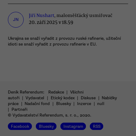
Jiří Nushart
, maloměšťácký usmiřovač
JN
20. září 2025 v 18.59
Ukrajina se snaží vyřadit z provozu ruské rafinerie, užiteční
idioti se snaží vyřadit z provozu rafinerie v EU.
Deník Referendum:
Redakce
|
Všichni
autoři
|
Vydavatel
|
Etický kodex
|
Diskuse
|
Nabídky
práce
|
Nadační fond
|
Bluesky
|
Inzerce
|
null
|
Partneři
© Vydavatelství Referendum, s. r. o., 2020.
Facebook
Bluesky
Instagram
RSS