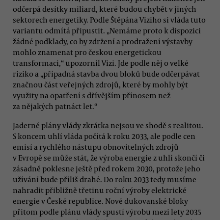
odčerpá desítky miliard, které budou chybět v jiných
sektorech energetiky. Podle Štěpána Viziho si vláda tuto
variantu odmítá připustit. „Nemáme proto k dispozici
žádné podklady, co by zdržení a prodražení výstavby
mohlo znamenat pro českou energetickou
transformaci,“ upozornil Vizi. Jde podle něj o velké
riziko a „případná stavba dvou bloků bude odčerpávat
značnou část veřejných zdrojů, které by mohly být
využity na opatření s dřívějším přínosem než
za nějakých patnáct let.“
Jaderné plány vlády zkrátka nejsou ve shodě s realitou.
S koncem uhlí vláda počítá k roku 2033, ale podle cen
emisí a rychlého nástupu obnovitelných zdrojů
v Evropě se může stát, že výroba energie z uhlí skončí či
zásadně poklesne ještě před rokem 2030, protože jeho
užívání bude příliš drahé. Do roku 2033 tedy musíme
nahradit přibližně třetinu roční výroby elektrické
energie v České republice. Nové dukovanské bloky
přitom podle plánu vlády spustí výrobu mezi lety 2035