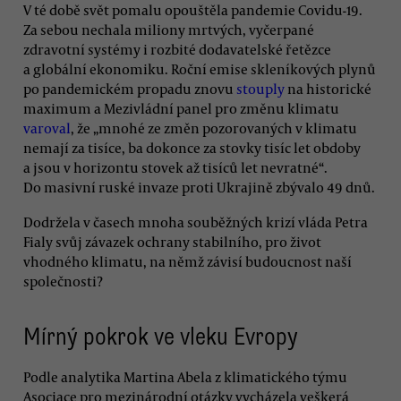
V té době svět pomalu opouštěla pandemie Covidu-19.
Za sebou nechala miliony mrtvých, vyčerpané
zdravotní systémy i rozbité dodavatelské řetězce
a globální ekonomiku. Roční emise skleníkových plynů
po pandemickém propadu znovu
stouply
na historické
maximum a Mezivládní panel pro změnu klimatu
varoval
, že „mnohé ze změn pozorovaných v klimatu
nemají za tisíce, ba dokonce za stovky tisíc let obdoby
a jsou v horizontu stovek až tisíců let nevratné“.
Do masivní ruské invaze proti Ukrajině zbývalo 49 dnů.
Dodržela v časech mnoha souběžných krizí vláda Petra
Fialy svůj závazek ochrany stabilního, pro život
vhodného klimatu, na němž závisí budoucnost naší
společnosti?
Mírný pokrok ve vleku Evropy
Podle analytika Martina Abela z klimatického týmu
Asociace pro mezinárodní otázky vycházela veškerá