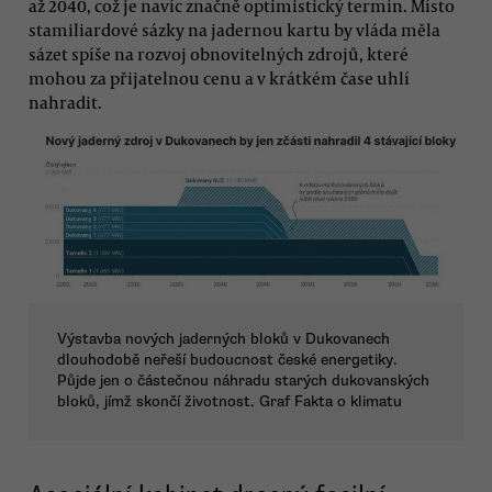
až 2040, což je navíc značně optimistický termín. Místo
stamiliardové sázky na jadernou kartu by vláda měla
sázet spíše na rozvoj obnovitelných zdrojů, které
mohou za přijatelnou cenu a v krátkém čase uhlí
nahradit.
Výstavba nových jaderných bloků v Dukovanech
dlouhodobě neřeší budoucnost české energetiky.
Půjde jen o částečnou náhradu starých dukovanských
bloků, jímž skončí životnost. Graf Fakta o klimatu