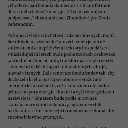
výhody čerpají bohatší domácnosti a firmy formou
dotací nebo levnější energie, těžko ji pak můžou
podporovat,“ shrnula situaci Zindulková pro Deník
Referendum.
Po končící vládě tak zůstává řada nesplněných úkolů.
Bez ohledu na výsledek říjnových voleb je nutné
snižovat emise napříč všemi sektory hospodářství.
V následujících letech bude podle Kolouch Grabovské
„aktuální odchod od uhlí, transformace teplárenství
a budování dalších kapacit obnovitelných zdrojů,
hlavně větrných. Dále renovace fondu budov tak, aby
docházelo k jeho postupné obnově a snižování
energetické náročnosti, což v konečném důsledku
přinese úspory energie i financí a vyšší energetickou
nezávislost.“ Tématem bude podle ní rovněž
transformace silniční dopravy, jejíž emise stále
narůstají, a s tím související transformace domácího
automobilového průmyslu.