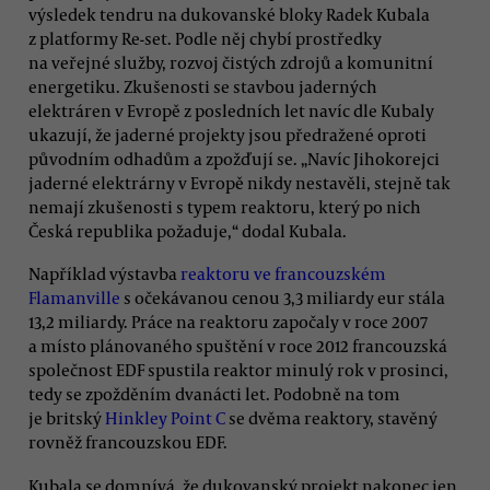
výsledek tendru na dukovanské bloky Radek Kubala
z platformy Re-set. Podle něj chybí prostředky
na veřejné služby, rozvoj čistých zdrojů a komunitní
energetiku. Zkušenosti se stavbou jaderných
elektráren v Evropě z posledních let navíc dle Kubaly
ukazují, že jaderné projekty jsou předražené oproti
původním odhadům a zpožďují se. „Navíc Jihokorejci
jaderné elektrárny v Evropě nikdy nestavěli, stejně tak
nemají zkušenosti s typem reaktoru, který po nich
Česká republika požaduje,“ dodal Kubala.
Například výstavba
reaktoru ve francouzském
Flamanville
s očekávanou cenou 3,3 miliardy eur stála
13,2 miliardy. Práce na reaktoru započaly v roce 2007
a místo plánovaného spuštění v roce 2012 francouzská
společnost EDF spustila reaktor minulý rok v prosinci,
tedy se zpožděním dvanácti let. Podobně na tom
je britský
Hinkley Point C
se dvěma reaktory, stavěný
rovněž francouzskou EDF.
Kubala se domnívá, že dukovanský projekt nakonec jen