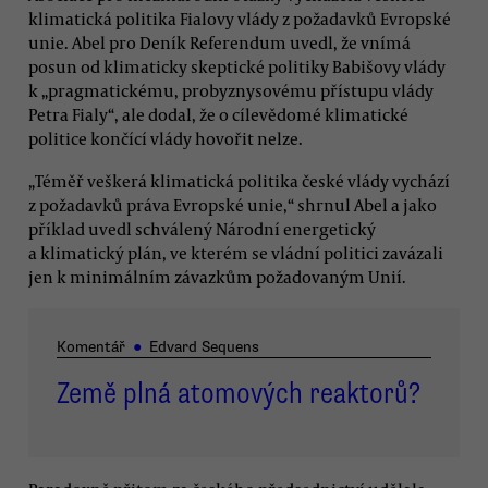
klimatická politika Fialovy vlády z požadavků Evropské
unie. Abel pro Deník Referendum uvedl, že vnímá
posun od klimaticky skeptické politiky Babišovy vlády
k „pragmatickému, probyznysovému přístupu vlády
Petra Fialy“, ale dodal, že o cílevědomé klimatické
politice končící vlády hovořit nelze.
„Téměř veškerá klimatická politika české vlády vychází
z požadavků práva Evropské unie,“ shrnul Abel a jako
příklad uvedl schválený Národní energetický
a klimatický plán, ve kterém se vládní politici zavázali
jen k minimálním závazkům požadovaným Unií.
Komentář
●
Edvard Sequens
Země plná atomových reaktorů?