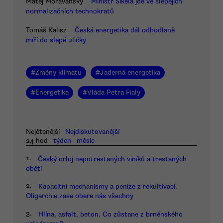
Matěj Moravanský
Ministr Síkela jde ve šlépějích
normalizačních technokratů
Tomáš Kalisz
Česká energetika dál odhodlaně
míří do slepé uličky
#
Změny klimatu
#
Jaderná energetika
#
Energetika
#
Vláda Petra Fialy
Nejčtenější
Nejdiskutovanější
24 hod
týden
měsíc
1.
Český orloj nepotrestaných viníků a trestaných
obětí
2.
Kapacitní mechanismy a peníze z rekultivací.
Oligarchie zase obere nás všechny
3.
Hlína, asfalt, beton. Co zůstane z brněnského