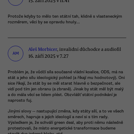
15. září 2025 v 11.41
Protože kdyby to mělo ten státní tah, klidně s vlasteneckým
rozměrem, věci by se opravdu hnuly...
Aleš Morbicer
, invalidní důchodce a audiofil
AM
16. září 2025 v 7.27
Problém je, že vůdčí síla současné vládní koalice, ODS, má na
stát a jeho sílu ideologický pohled (a říkají mu hodnotový). Oni
sice říkají, že stát by se měl starat hlavně o bezpečnost, ale
vidí pod tím jen obranu (a zbraně). Jinak by stát měl být malý
a do mála věcí se lidem plést. Obzvlášť státní podnikání je
naprosto fuj.
Jinými slovy -- nastupující změna, kdy státy sílí, a to ve všech
směrech, hapruje s jejich ideologií a neví si s tím rady.
Výsledkem je, že schválí green deal, aby proti němu následně
protestovali, že místo energetické transformace budeme
stavět dva jaderné bloky, atd.