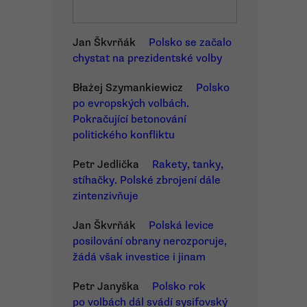
Jan Škvrňák
Polsko se začalo
chystat na prezidentské volby
Błażej Szymankiewicz
Polsko
po evropských volbách.
Pokračující betonování
politického konfliktu
Petr Jedlička
Rakety, tanky,
stíhačky. Polské zbrojení dále
zintenzivňuje
Jan Škvrňák
Polská levice
posilování obrany nerozporuje,
žádá však investice i jinam
Petr Janyška
Polsko rok
po volbách dál svádí sysifovský