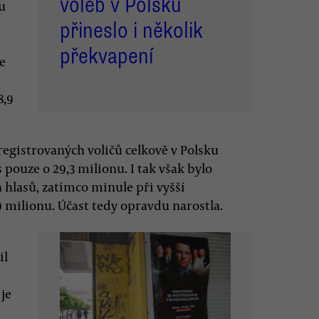
voleb v Polsku
u
přineslo i několik
překvapení
e
8,9
 registrovaných voličů celkově v Polsku
s pouze o 29,3 milionu. I tak však bylo
 hlasů, zatímco minule při vyšší
,9 milionu. Účast tedy opravdu narostla.
il
 je