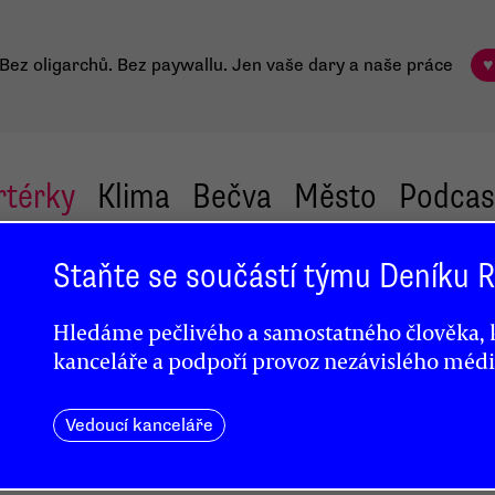
Bez oligarchů. Bez paywallu.
Jen vaše dary a naše práce
♥
rtérky
Klima
Bečva
Město
Podcas
Staňte se součástí týmu Deníku
lsku:
Hledáme pečlivého a samostatného člověka, k
kanceláře a podpoří provoz nezávislého médi
Vedoucí kanceláře
í.