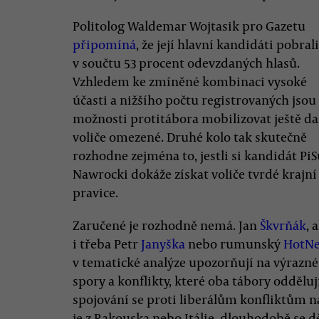
Politolog Waldemar Wojtasik pro Gazetu
připomíná
, že její hlavní kandidáti pobrali
v součtu 53 procent odevzdaných hlasů.
Vzhledem ke zmíněné kombinaci vysoké
účasti a nižšího počtu registrovaných jsou
možnosti protitábora mobilizovat ještě da
voliče omezené. Druhé kolo tak skutečně
rozhodne zejména to, jestli si kandidát PiS
Nawrocki dokáže získat voliče tvrdé krajní
pravice.
Zaručené je rozhodně nemá. Jan
Škvrňák
, 
i třeba Petr
Janyška
nebo rumunský
HotN
v tematické analýze upozorňují na výrazné
spory a konflikty, které oba tábory oddělu
spojování se proti liberálům konfliktům
je z Rakouska nebo Itálie, dlouhodobě se d