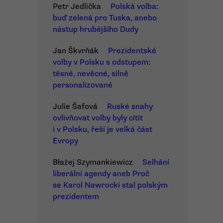
Petr Jedlička
Polská volba:
buď zelená pro Tuska, anebo
nástup hrubějšího Dudy
Jan Škvrňák
Prezidentské
volby v Polsku s odstupem:
těsné, nevěcné, silně
personalizované
Julie Šafová
Ruské snahy
ovlivňovat volby byly cítit
i v Polsku, řeší je velká část
Evropy
Błażej Szymankiewicz
Selhání
liberální agendy aneb Proč
se Karol Nawrocki stal polským
prezidentem