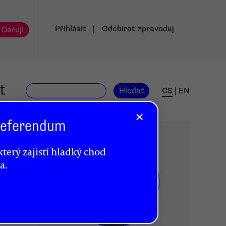
Přihlásit
|
Odebírat
zpravodaj
 Daruji
t
Hledat
CS
|
EN
×
 Referendum
terý zajistí hladký chod
a.