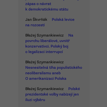
zápas o návrat
k demokratickému státu
Jan Škvrňák
Polská levice
na rozcestí
Błażej Szymankiewicz
Na
povrchu liberálové, uvnitř
konzervativci. Polský boj
o legalizaci interrupcí
Błażej Szymankiewicz
Nesnesitelná tíha populistického
neoliberalismu aneb
O amerikanizaci Polska
Błażej Szymankiewicz
Polské
prezidentské volby nabízejí jen
iluzi výběru