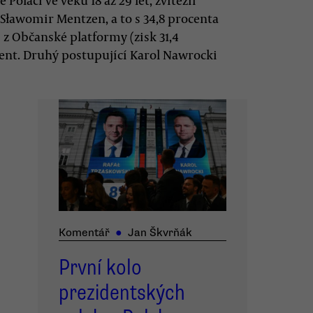
oláci ve věku 18 až 29 let, zvítězil
Sławomir Mentzen, a to s 34,8 procenta
 z Občanské platformy (zisk 31,4
cent. Druhý postupující Karol Nawrocki
Komentář
●
Jan Škvrňák
První kolo
prezidentských