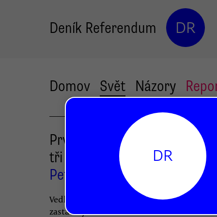
Deník Referendum
DR
Domov
Svět
Názory
Repo
První prezidentské kolo v Po
DR
tři zajímavosti
Petr Jedlička
Vedle vlastního dua postupujících se patří
zastavit ještě u několika dalších skutečnost