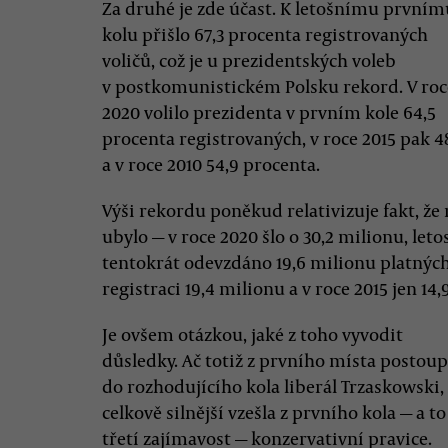
Za druhé je zde účast. K letošnímu prvním
kolu přišlo 67,3 procenta registrovaných
voličů, což je u prezidentských voleb
v postkomunistickém Polsku rekord. V roc
2020 volilo prezidenta v prvním kole 64,5
procenta registrovaných, v roce 2015 pak 4
a v roce 2010 54,9 procenta.
Výši rekordu poněkud relativizuje fakt, že
ubylo — v roce 2020 šlo o 30,2 milionu, leto
tentokrát odevzdáno 19,6 milionu platných
registraci 19,4 milionu a v roce 2015 jen 14
Je ovšem otázkou, jaké z toho vyvodit
důsledky. Ač totiž z prvního místa postoup
do rozhodujícího kola liberál Trzaskowski,
celkově silnější vzešla z prvního kola — a to
třetí zajímavost — konzervativní pravice.