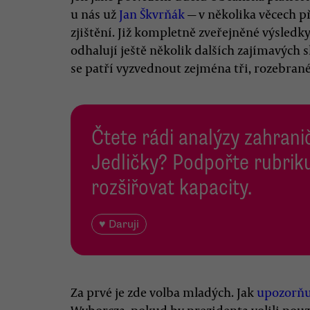
u nás už
Jan Škvrňák
— v několika věcech př
zjištění. Již kompletně zveřejněné výsledk
odhalují ještě několik dalších zajímavých 
se patří vyzvednout zejména tři, rozebran
Čtete rádi analýzy zahranič
Jedličky? Podpořte rubriku
rozšiřovat kapacity.
♥ Daruji
Za prvé je zde volba mladých. Jak
upozorňu