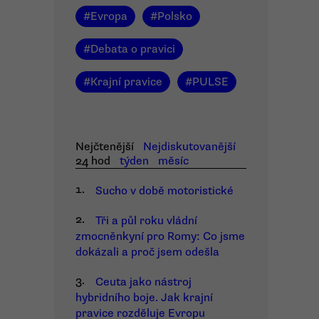
#
Evropa
#
Polsko
#
Debata o pravici
#
Krajní pravice
#
PULSE
Nejčtenější
Nejdiskutovanější
24 hod
týden
měsíc
1.
Sucho v době motoristické
2.
Tři a půl roku vládní
zmocněnkyní pro Romy: Co jsme
dokázali a proč jsem odešla
3.
Ceuta jako nástroj
hybridního boje. Jak krajní
pravice rozděluje Evropu