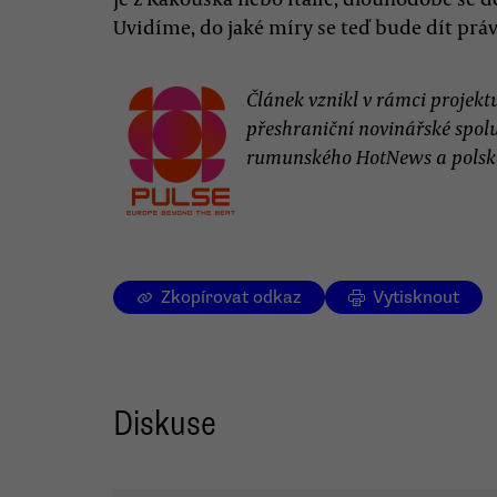
Uvidíme, do jaké míry se teď bude dít prá
Článek vznikl v rámci projekt
přeshraniční novinářské spolup
rumunského HotNews a polsk
Zkopírovat odkaz
Vytisknout
Diskuse