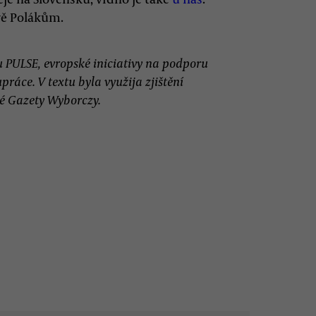
vě Polákům.
u PULSE, evropské iniciativy na podporu
ráce. V textu byla využija zjištění
é Gazety Wyborczy.