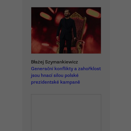
Błażej Szymankiewicz
Generační konflikty a zahořklost
jsou hnací silou polské
prezidentské kampaně