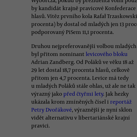
Wyborcza, pokud by prezidenta volili pouze P
by kandidát krajně pravicové Konfederace 
hlasů. Vítěz prvního kola Rafał Trzaskowski
procenta) by dostal od mladých jen 13 pro
podporovaný PiSem 11,1 procenta.
Druhou nejpreferovanější volbou mladých
byl přitom nominant
levicového bloku
Adrian Zandberg. Od Poláků ve věku 18 až
29 let dostal 18,7 procenta hlasů, celkově
přitom jen 4,7 procenta. Levice má tedy
u mladých Poláků stále ohlas, už ale ne tak
výrazný jako
před čtyřmi lety
. Jak hezky
ukázala krom zmíněných čísel i
reportáž
Petry Dvořákové
, výraznější je nyní sklon
vidět alternativu v libertariánské krajní
pravici.