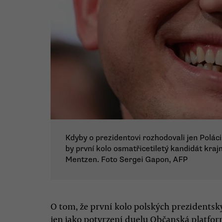
Kdyby o prezidentovi rozhodovali jen Poláci
by první kolo osmatřicetiletý kandidát kr
Mentzen. Foto Sergei Gapon, AFP
O tom, že první kolo polských prezidentský
jen jako potvrzení duelu Občanská platform