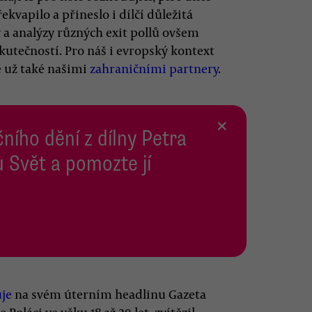
ekvapilo a přineslo i dílčí důležitá
y a analýzy různých exit pollů ovšem
skutečností. Pro náš i evropský kontext
é už také našimi
zahraničními partnery
.
×
ního dění z dílny Petra
 Svět a pomozte jí
je
na svém úterním headlinu Gazeta