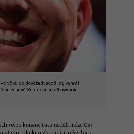
 ve věku do devětadvaceti let, vyhrál
ajně pravicové Konfederace Sławomir
ch voleb konané tuto neděli nelze číst
a/PiS pro kolo rozhodující, píše dnes