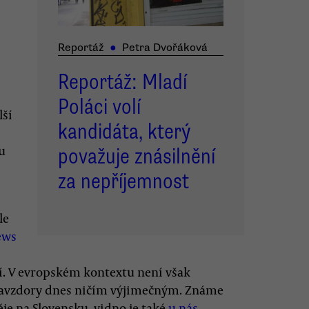
Reportáž
●
Petra Dvořáková
Reportáž: Mladí
Poláci volí
lší
kandidáta, který
u
považuje znásilnění
za nepříjemnost
ale
ews
jí. V evropském kontextu není však
 navzdory dnes ničím výjimečným. Známe
ěje na Slovensku, vidno je také
u nás
.