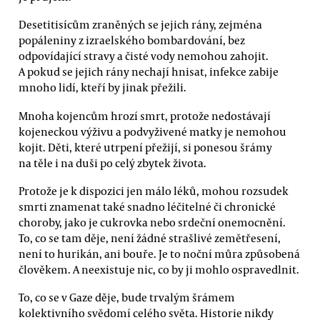
Desetitisícům zraněných se jejich rány, zejména
popáleniny z izraelského bombardování, bez
odpovídající stravy a čisté vody nemohou zahojit.
A pokud se jejich rány nechají hnisat, infekce zabije
mnoho lidí, kteří by jinak přežili.
Mnoha kojencům hrozí smrt, protože nedostávají
kojeneckou výživu a podvyživené matky je nemohou
kojit. Děti, které utrpení přežijí, si ponesou šrámy
na těle i na duši po celý zbytek života.
Protože je k dispozici jen málo léků, mohou rozsudek
smrti znamenat také snadno léčitelné či chronické
choroby, jako je cukrovka nebo srdeční onemocnění.
To, co se tam děje, není žádné strašlivé zemětřesení,
není to hurikán, ani bouře. Je to noční můra způsobená
člověkem. A neexistuje nic, co by ji mohlo ospravedlnit.
To, co se v Gaze děje, bude trvalým šrámem
kolektivního svědomí celého světa. Historie nikdy