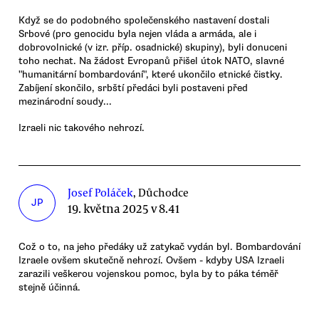
Když se do podobného společenského nastavení dostali
Srbové (pro genocidu byla nejen vláda a armáda, ale i
dobrovolnické (v izr. příp. osadnické) skupiny), byli donuceni
toho nechat. Na žádost Evropanů přišel útok NATO, slavné
"humanitární bombardování", které ukončilo etnické čistky.
Zabíjení skončilo, srbští předáci byli postaveni před
mezinárodní soudy...
Izraeli nic takového nehrozí.
Josef Poláček
, Důchodce
JP
19. května 2025 v 8.41
Což o to, na jeho předáky už zatykač vydán byl. Bombardování
Izraele ovšem skutečně nehrozí. Ovšem - kdyby USA Izraeli
zarazili veškerou vojenskou pomoc, byla by to páka téměř
stejně účinná.