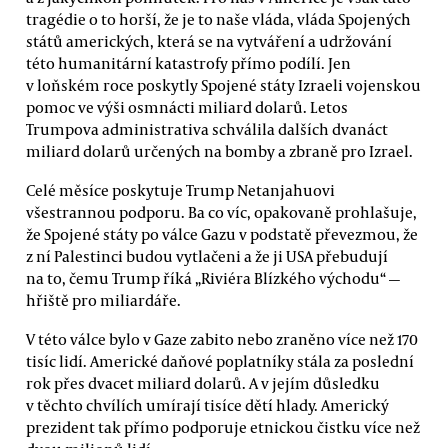
tragédie o to horší, že je to naše vláda, vláda Spojených
států amerických, která se na vytváření a udržování
této humanitární katastrofy přímo podílí. Jen
v loňském roce poskytly Spojené státy Izraeli vojenskou
pomoc ve výši osmnácti miliard dolarů. Letos
Trumpova administrativa schválila dalších dvanáct
miliard dolarů určených na bomby a zbraně pro Izrael.
Celé měsíce poskytuje Trump Netanjahuovi
všestrannou podporu. Ba co víc, opakovaně prohlašuje,
že Spojené státy po válce Gazu v podstatě převezmou, že
z ní Palestinci budou vytlačeni a že ji USA přebudují
na to, čemu Trump říká „Riviéra Blízkého východu“ —
hřiště pro miliardáře.
V této válce bylo v Gaze zabito nebo zraněno více než 170
tisíc lidí. Americké daňové poplatníky stála za poslední
rok přes dvacet miliard dolarů. A v jejím důsledku
v těchto chvílích umírají tisíce dětí hlady. Americký
prezident tak přímo podporuje etnickou čistku více než