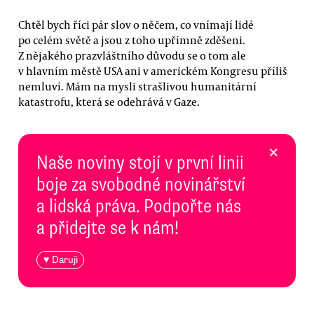
Chtěl bych říci pár slov o něčem, co vnímají lidé
po celém světě a jsou z toho upřímně zděšeni.
Z nějakého prazvláštního důvodu se o tom ale
v hlavním městě USA ani v americkém Kongresu příliš
nemluví. Mám na mysli strašlivou humanitární
katastrofu, která se odehrává v Gaze.
×
Naše noviny stojí v první linii
boje za svobodné novinářství
a lidská práva. Podpořte nás
a přidejte se k nám!
♥ Daruji