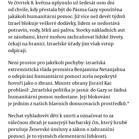
Ve čtvrtek 8. května uplynulo už šedesát osm dní
od chvíle, kdy přestala být do Pásma Gazy vpouštěna
jakákoli humanitární pomoc. Již více než devět týdnů
Izrael blokuje veškeré dodávky, lidem se nedostává
potravin, vody, léků ani paliva. Stovky nákladních aut
se zásobami, které mohou zachraňovat lidské životy,
čekají na hranici. Izraelské úřady jim však vstup
odpírají.
Není prostor pro jakékoli pochyby: izraelská
extremistická vláda premiéra Benjamina Netanjahua
o odepírání humanitární pomoci zcela nepokrytě
hovoří jako o zbrani. Ministr obrany Jisra'el Kac
prohlásil: „Izraelská politika je jasná: do Gazy se žádná
humanitární pomoc nedostane. Její blokování
je jedním z našich hlavních donucovacích prostředků.“
Nechat vyhladovět děti k smrti a označovat to za
válečnou zbraň je nanejvýš barbarský čin, který hrubě
porušuje Ženevské úmluvy a zákon o zahraniční
pomoci. Je to výsměch elementární lidskosti.