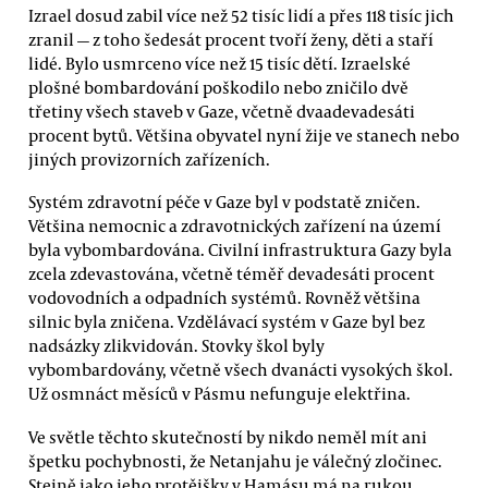
Izrael dosud zabil více než 52 tisíc lidí a přes 118 tisíc jich
zranil — z toho šedesát procent tvoří ženy, děti a staří
lidé. Bylo usmrceno více než 15 tisíc dětí. Izraelské
plošné bombardování poškodilo nebo zničilo dvě
třetiny všech staveb v Gaze, včetně dvaadevadesáti
procent bytů. Většina obyvatel nyní žije ve stanech nebo
jiných provizorních zařízeních.
Systém zdravotní péče v Gaze byl v podstatě zničen.
Většina nemocnic a zdravotnických zařízení na území
byla vybombardována. Civilní infrastruktura Gazy byla
zcela zdevastována, včetně téměř devadesáti procent
vodovodních a odpadních systémů. Rovněž většina
silnic byla zničena. Vzdělávací systém v Gaze byl bez
nadsázky zlikvidován. Stovky škol byly
vybombardovány, včetně všech dvanácti vysokých škol.
Už osmnáct měsíců v Pásmu nefunguje elektřina.
Ve světle těchto skutečností by nikdo neměl mít ani
špetku pochybnosti, že Netanjahu je válečný zločinec.
Stejně jako jeho protějšky v Hamásu má na rukou