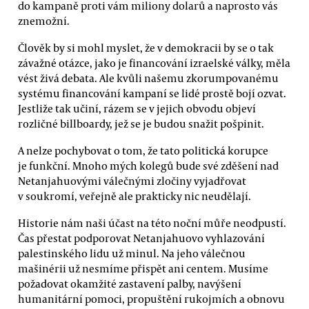
do kampaně proti vám miliony dolarů a naprosto vás
znemožní.
Člověk by si mohl myslet, že v demokracii by se o tak
závažné otázce, jako je financování izraelské války, měla
vést živá debata. Ale kvůli našemu zkorumpovanému
systému financování kampaní se lidé prostě bojí ozvat.
Jestliže tak učiní, rázem se v jejich obvodu objeví
rozličné billboardy, jež se je budou snažit pošpinit.
A nelze pochybovat o tom, že tato politická korupce
je funkční. Mnoho mých kolegů bude své zděšení nad
Netanjahuovými válečnými zločiny vyjadřovat
v soukromí, veřejně ale prakticky nic neudělají.
Historie nám naši účast na této noční můře neodpustí.
Čas přestat podporovat Netanjahuovo vyhlazování
palestinského lidu už minul. Na jeho válečnou
mašinérii už nesmíme přispět ani centem. Musíme
požadovat okamžité zastavení palby, navýšení
humanitární pomoci, propuštění rukojmích a obnovu