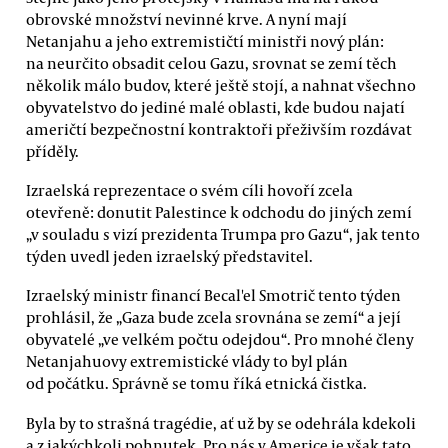
obrovské množství nevinné krve. A nyní mají
Netanjahu a jeho extremističtí ministři nový plán:
na neurčito obsadit celou Gazu, srovnat se zemí těch
několik málo budov, které ještě stojí, a nahnat všechno
obyvatelstvo do jediné malé oblasti, kde budou najatí
američtí bezpečnostní kontraktoři přeživším rozdávat
příděly.
Izraelská reprezentace o svém cíli hovoří zcela
otevřeně: donutit Palestince k odchodu do jiných zemí
„v souladu s vizí prezidenta Trumpa pro Gazu“, jak tento
týden uvedl jeden izraelský představitel.
Izraelský ministr financí Becal'el Smotrič tento týden
prohlásil, že „Gaza bude zcela srovnána se zemí“ a její
obyvatelé „ve velkém počtu odejdou“. Pro mnohé členy
Netanjahuovy extremistické vlády to byl plán
od počátku. Správně se tomu říká etnická čistka.
Byla by to strašná tragédie, ať už by se odehrála kdekoli
a z jakýchkoli pohnutek. Pro nás v Americe je však tato