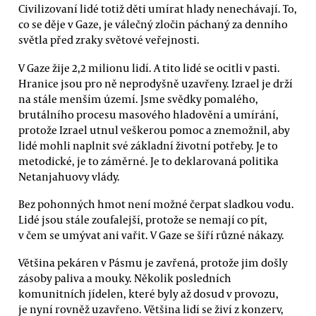
Civilizovaní lidé totiž děti umírat hlady nenechávají. To,
co se děje v Gaze, je válečný zločin páchaný za denního
světla před zraky světové veřejnosti.
V Gaze žije 2,2 milionu lidí. A tito lidé se ocitli v pasti.
Hranice jsou pro ně neprodyšně uzavřeny. Izrael je drží
na stále menším území. Jsme svědky pomalého,
brutálního procesu masového hladovění a umírání,
protože Izrael utnul veškerou pomoc a znemožnil, aby
lidé mohli naplnit své základní životní potřeby. Je to
metodické, je to záměrné. Je to deklarovaná politika
Netanjahuovy vlády.
Bez pohonných hmot není možné čerpat sladkou vodu.
Lidé jsou stále zoufalejší, protože se nemají co pít,
v čem se umývat ani vařit. V Gaze se šíří různé nákazy.
Většina pekáren v Pásmu je zavřená, protože jim došly
zásoby paliva a mouky. Několik posledních
komunitních jídelen, které byly až dosud v provozu,
je nyní rovněž uzavřeno. Většina lidí se živí z konzerv,