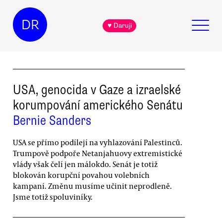
DR
♥ Daruji
USA, genocida v Gaze a izraelské
korumpování amerického Senátu
Bernie Sanders
USA se přímo podílejí na vyhlazování Palestinců.
Trumpově podpoře Netanjahuovy extremistické
vlády však čelí jen málokdo. Senát je totiž
blokován korupční povahou volebních
kampaní. Změnu musíme učinit neprodleně.
Jsme totiž spoluviníky.