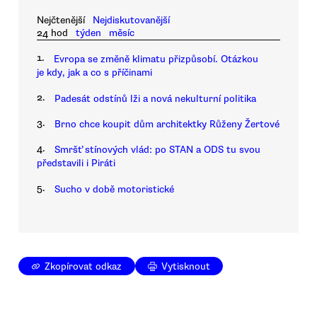
Nejčtenější
Nejdiskutovanější
24 hod
týden
měsíc
1.
Evropa se změně klimatu přizpůsobí. Otázkou
je kdy, jak a co s příčinami
2.
Padesát odstínů lži a nová nekulturní politika
3.
Brno chce koupit dům architektky Růženy Žertové
4.
Smršť stínových vlád: po STAN a ODS tu svou
představili i Piráti
5.
Sucho v době motoristické
Zkopírovat odkaz
Vytisknout