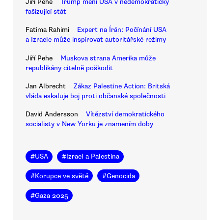
Jiří Pehe
Trump mění USA v nedemokratický
fašizující stát
Fatima Rahimi
Expert na Írán: Počínání USA
a Izraele může inspirovat autoritářské režimy
Jiří Pehe
Muskova strana Amerika může
republikány citelně poškodit
Jan Albrecht
Zákaz Palestine Action: Britská
vláda eskaluje boj proti občanské společnosti
David Andersson
Vítězství demokratického
socialisty v New Yorku je znamením doby
#
USA
#
Izrael a Palestina
#
Korupce ve světě
#
Genocida
#
Gaza 2025