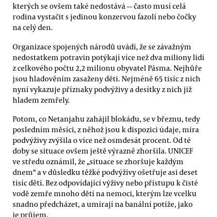
kterých se ovšem také nedostává — často musí celá
rodina vystačit s jedinou konzervou fazolí nebo čočky
na celý den.
Organizace spojených národů uvádí, že se závažným
nedostatkem potravin potýkají více než dva miliony lidí
z celkového počtu 2,2 milionu obyvatel Pásma. Nejhůře
jsou hladověním zasaženy děti. Nejméně 65 tisíc z nich
nyní vykazuje příznaky podvýživy a desítky z nich již
hladem zemřely.
Potom, co Netanjahu zahájil blokádu, se v březnu, tedy
posledním měsíci, z něhož jsou k dispozici údaje, míra
podvýživy zvýšila o více než osmdesát procent. Od té
doby se situace ovšem ještě výrazně zhoršila. UNICEF
ve středu oznámil, že „situace se zhoršuje každým
dnem“ a v důsledku těžké podvýživy ošetřuje asi deset
tisíc dětí. Bez odpovídající výživy nebo přístupu k čisté
vodě zemře mnoho dětí na nemoci, kterým lze vcelku
snadno předcházet, a umírají na banální potíže, jako
je průjem.