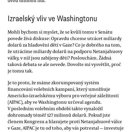
dvou milionů lidí.
Izraelský vliv ve Washingtonu
Mohli bychom si myslet, že se kvůli tomu v Senátu
povede živá diskuse: Opravdu chceme utrácet miliardy
dolarů za hladovění dětí v Gaze? Co je dobrého na tom,
že utrácíme miliardy dolarů na podporu Netanjahuovy
války, v níž jsou zabíjeny děti? Poslouchám. Žádná
taková debata se ale nevede. Dovolte mi vysvětlit, proč
je tomu tak.
Je to proto, že máme zkorumpovaný systém
financování volebních kampaní, který umožňuje
Americko-izraelskému výboru pro veřejné záležitosti
(AIPAC), aby ve Washingtonu určoval agendu.
V posledním volebním období takto vynaložil
dohromady téměř 127 milionů dolarů. Pokud jste
členem Kongresu a hlasujete proti Netanjahuově válce
v Gaze, AIPAC je tu od toho, aby vás potrestal — investuje