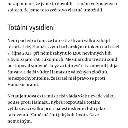
nezapomene, že jsme to dovolili — a nám ve Spojených
státech, že jsme toto zvěrstvo vlastně umožnili.
Totální vysídlení
Není pochyb o tom, že tuto strašlivou válku zahájil
teroristický Hamás svým barbarským útokem na Izrael
7. října 2023, při němž zahynulo 1200 nevinných lidí
a bylo zajato 250 rukojmích. Mezinárodní trestní soud
postupoval správně, když za tato zvěrstva obvinil Jahjá
Sinvara a další vůdce Hamásu z válečných zločinů.
Je nezpochybnitelné, že Izrael měl právo se proti
Hamásu bránit.
Netanjahuova extremistická vláda však nevede válku
pouze proti Hamásu, nýbrž rozpoutala totální
vyhlazovací válku proti palestinskému lidu jako
takovému. Záměrně činí jakýkoli život v Gaze
nemožným.