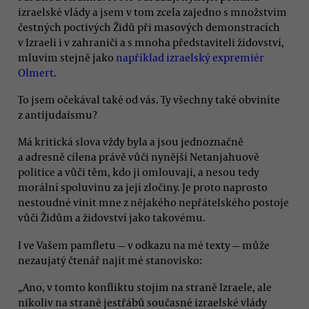
izraelské vlády a jsem v tom zcela zajedno s množstvím
čestných poctivých Židů při masových demonstracích
v Izraeli i v zahraničí a s mnoha představiteli židovství,
mluvím stejně jako
například izraelský expremiér
Olmert
.
To jsem očekával také od vás. Ty všechny také obviníte
z antijudaismu?
Má kritická slova vždy byla a jsou jednoznačně
a adresně cílena právě vůči nynější Netanjahuově
politice a vůči těm, kdo ji omlouvají, a nesou tedy
morální spoluvinu za její zločiny. Je proto naprosto
nestoudné vinit mne z nějakého nepřátelského postoje
vůči Židům a židovství jako takovému.
I ve Vašem pamfletu — v odkazu na mé texty — může
nezaujatý čtenář najít mé stanovisko:
„Ano, v tomto konfliktu stojím na straně Izraele, ale
nikoliv na straně jestřábů současné izraelské vlády