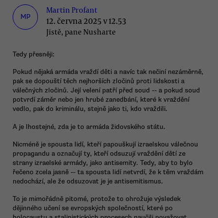
Martin Profant
MP
12. června 2025 v 12.53
Jistě, pane Nusharte
Tedy přesněji:
Pokud nějaká armáda vraždí děti a navíc tak nečiní nezáměrně,
pak se dopouští těch nejhorších zločinů proti lidskosti a
válečných zločinů. Její velení patří před soud -- a pokud soud
potvrdí záměr nebo jen hrubé zanedbání, které k vraždění
vedlo, pak do kriminálu, stejně jako ti, kdo vraždili.
A je lhostejné, zda je to armáda židovského státu.
Nicméně je spousta lidí, kteří papouškují izraelskou válečnou
propagandu a označují ty, kteří odsuzují vraždění dětí ze
strany izraelské armády, jako antisemity. Tedy, aby to bylo
řečeno zcela jasně -- ta spousta lidí netvrdí, že k těm vraždám
nedochází, ale že odsuzovat je je antisemitismus.
To je mimořádně pitomé, protože to ohrožuje výsledek
dějinného učení se evropských společností, které po
holocaustu a stalinistických procesech naučili považovat