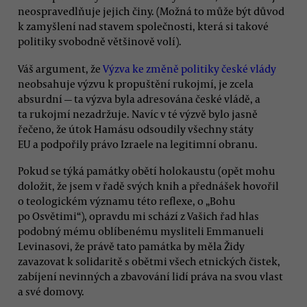
neospravedlňuje jejich činy. (Možná to může být důvod
k zamyšlení nad stavem společnosti, která si takové
politiky svobodně většinově volí).
Váš argument, že
Výzva ke změně politiky české vlády
neobsahuje výzvu k propuštění rukojmí, je zcela
absurdní — ta výzva byla adresována české vládě, a
ta rukojmí nezadržuje. Navíc v té výzvě bylo jasně
řečeno, že útok Hamásu odsoudily všechny státy
EU a podpořily právo Izraele na legitimní obranu.
Pokud se týká památky obětí holokaustu (opět mohu
doložit, že jsem v řadě svých knih a přednášek hovořil
o teologickém významu této reflexe, o „Bohu
po Osvětimi“), opravdu mi schází z Vašich řad hlas
podobný mému oblíbenému mysliteli Emmanueli
Levinasovi, že právě tato památka by měla Židy
zavazovat k solidaritě s obětmi všech etnických čistek,
zabíjení nevinných a zbavování lidí práva na svou vlast
a své domovy.