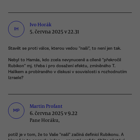
Ivo Horák
IH
5. června 2025 v 22.31
Stavět se proti válce, kterou vedou "naši", to není jen tak.
Nebyl to Hamás, kdo zcela nevynuceně a cíleně "překročil
Rubikon" mj. třeba i pro dosažení efektu, zmíněného T.
Halíkem a probíraného v diskusi v souvislosti s rozhodnutím
Izraele?
Martin Profant
MP
6. června 2025 v 9.22
Pane Horáku,
potíž je v tom, že to Vaše "naší" začíná definicí Rubikonu. A