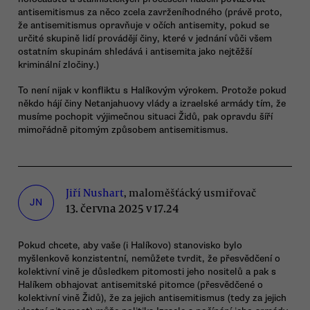
antisemitismus za něco zcela zavrženíhodného (právě proto,
že antisemitismus opravňuje v očích antisemity, pokud se
určité skupině lidí provádějí činy, které v jednání vůči všem
ostatním skupinám shledává i antisemita jako nejtěžší
kriminální zločiny.)
To není nijak v konfliktu s Halíkovým výrokem. Protože pokud
někdo hájí činy Netanjahuovy vlády a izraelské armády tím, že
musíme pochopit výjimečnou situaci Židů, pak opravdu šíří
mimořádně pitomým způsobem antisemitismus.
Jiří Nushart
, maloměšťácký usmiřovač
JN
13. června 2025 v 17.24
Pokud chcete, aby vaše (i Halíkovo) stanovisko bylo
myšlenkově konzistentní, nemůžete tvrdit, že přesvědčení o
kolektivní vině je důsledkem pitomosti jeho nositelů a pak s
Halíkem obhajovat antisemitské pitomce (přesvědčené o
kolektivní vině Židů), že za jejich antisemitismus (tedy za jejich