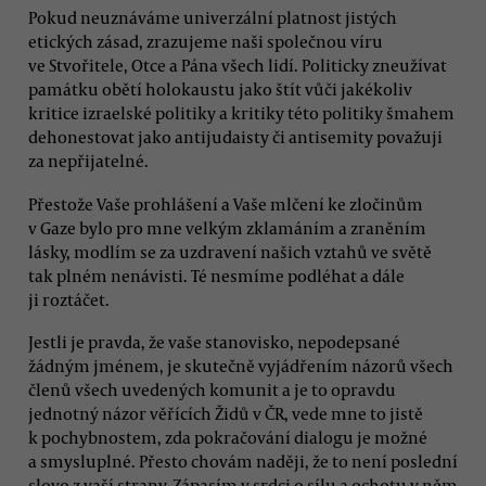
Pokud neuznáváme univerzální platnost jistých
etických zásad, zrazujeme naši společnou víru
ve Stvořitele, Otce a Pána všech lidí. Politicky zneužívat
památku obětí holokaustu jako štít vůči jakékoliv
kritice izraelské politiky a kritiky této politiky šmahem
dehonestovat jako antijudaisty či antisemity považuji
za nepřijatelné.
Přestože Vaše prohlášení a Vaše mlčení ke zločinům
v Gaze bylo pro mne velkým zklamáním a zraněním
lásky, modlím se za uzdravení našich vztahů ve světě
tak plném nenávisti. Té nesmíme podléhat a dále
ji roztáčet.
Jestli je pravda, že vaše stanovisko, nepodepsané
žádným jménem, je skutečně vyjádřením názorů všech
členů všech uvedených komunit a je to opravdu
jednotný názor věřících Židů v ČR, vede mne to jistě
k pochybnostem, zda pokračování dialogu je možné
a smysluplné. Přesto chovám naději, že to není poslední
slovo z vaší strany. Zápasím v srdci o sílu a ochotu v něm