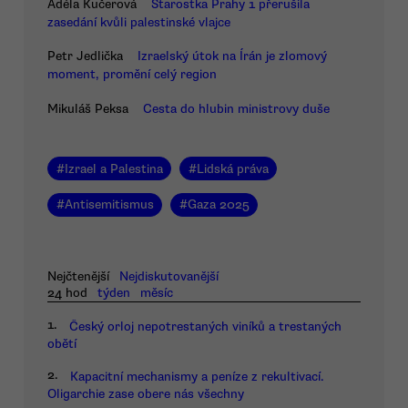
Adéla Kučerová
Starostka Prahy 1 přerušila
zasedání kvůli palestinské vlajce
Petr Jedlička
Izraelský útok na Írán je zlomový
moment, promění celý region
Mikuláš Peksa
Cesta do hlubin ministrovy duše
#
Izrael a Palestina
#
Lidská práva
#
Antisemitismus
#
Gaza 2025
Nejčtenější
Nejdiskutovanější
24 hod
týden
měsíc
1.
Český orloj nepotrestaných viníků a trestaných
obětí
2.
Kapacitní mechanismy a peníze z rekultivací.
Oligarchie zase obere nás všechny