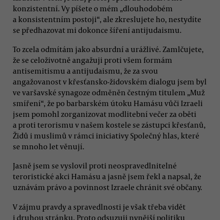
konzistentní. Vy píšete o mém „dlouhodobém
a konsistentním postoji“, ale zkreslujete ho, nestydíte
se předhazovat mi dokonce šíření antijudaismu.
To zcela odmítám jako absurdní a urážlivé. Zamlčujete,
že se celoživotně angažuji proti všem formám
antisemitismu a antijudaismu, že za svou
angažovanost v křesťansko-židovském dialogu jsem byl
ve varšavské synagoze odměněn čestným titulem „Muž
smíření“, že po barbarském útoku Hamásu vůči Izraeli
jsem pomohl zorganizovat modlitební večer za oběti
a proti terorismu v našem kostele se zástupci křesťanů,
Židů i muslimů v rámci iniciativy Společný hlas, které
se mnoho let věnují.
Jasně jsem se vyslovil proti neospravedlnitelné
teroristické akci Hamásu a jasně jsem řekl a napsal, že
uznávám právo a povinnost Izraele chránit své občany.
V zájmu pravdy a spravedlnosti je však třeba vidět
i druhou stránku. Proto odsuzuji nynější politiku