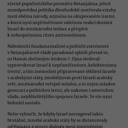
včetně populistického premiéra Netanjahua, jehož
nezodpovědná politika dlouhodobě zostřovala vztahy
mezi oběma národy, zejména na okupovaném území,
a která nyní nepřiměřenou válečnou reakcí dostává
Izrael do mezinárodní izolace a přispívá
k nebezpečnému růstu antisemitismu.
Náboženští fundamentalisté a političtí extrémisté
v Netanjahuově vládě paradoxně splnili přesně to,
co Hamás zločinným útokem 7. října sledoval:
vyprovokovat Izrael k nepřiměřenému ‚kolektivnímu
trestu‘, a tím znemožnit připravované sblížení Izraele
s arabskými státy, zmobilizovat proti Izraeli arabský
svět, mezinárodní veřejné mínění, a to nejen mladou
generaci a politickou levici, ale nakonec i americkou
vládu, nejdůležitějšího spojence Izraele. To vše nyní
bohužel nastalo.
Nelze vyloučit, že kdyby Izrael nereagoval takto
brutálně, mnohé arabské státy by se distancovaly
od Hamásu a proces dialogu mezi umírněnými