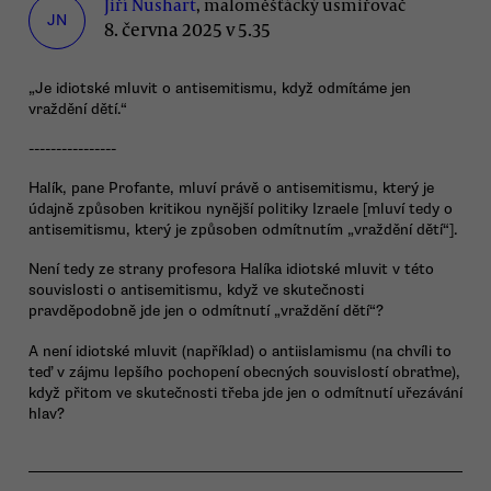
Jiří Nushart
, maloměšťácký usmiřovač
JN
8. června 2025 v 5.35
„Je idiotské mluvit o antisemitismu, když odmítáme jen
vraždění dětí.“
----------------
Halík, pane Profante, mluví právě o antisemitismu, který je
údajně způsoben kritikou nynější politiky Izraele [mluví tedy o
antisemitismu, který je způsoben odmítnutím „vraždění dětí“].
Není tedy ze strany profesora Halíka idiotské mluvit v této
souvislosti o antisemitismu, když ve skutečnosti
pravděpodobně jde jen o odmítnutí „vraždění dětí“?
A není idiotské mluvit (například) o antiislamismu (na chvíli to
teď v zájmu lepšího pochopení obecných souvislostí obraťme),
když přitom ve skutečnosti třeba jde jen o odmítnutí uřezávání
hlav?