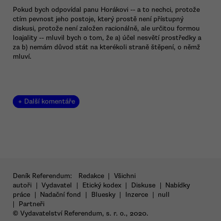
Pokud bych odpovídal panu Horákovi -- a to nechci, protože
ctím pevnost jeho postoje, který prostě není přístupný
diskusi, protože není založen racionálně, ale určitou formou
loajality -- mluvil bych o tom, že a) účel nesvětí prostředky a
za b) nemám důvod stát na kterékoli straně štěpení, o němž
mluví.
+ Další komentáře
Deník Referendum:
Redakce
|
Všichni
autoři
|
Vydavatel
|
Etický kodex
|
Diskuse
|
Nabídky
práce
|
Nadační fond
|
Bluesky
|
Inzerce
|
null
|
Partneři
© Vydavatelství Referendum, s. r. o., 2020.