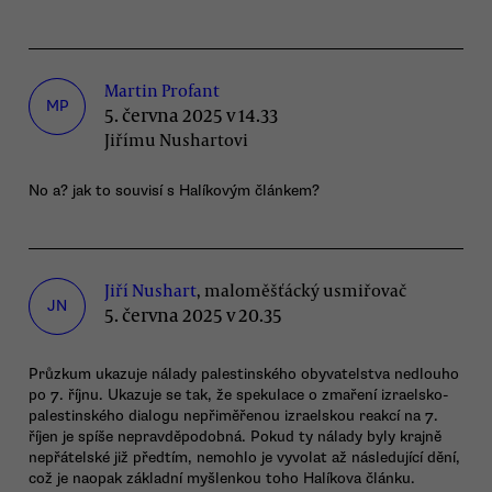
Martin Profant
MP
5. června 2025 v 14.33
Jiřímu Nushartovi
No a? jak to souvisí s Halíkovým článkem?
Jiří Nushart
, maloměšťácký usmiřovač
JN
5. června 2025 v 20.35
Průzkum ukazuje nálady palestinského obyvatelstva nedlouho
po 7. říjnu. Ukazuje se tak, že spekulace o zmaření izraelsko-
palestinského dialogu nepřiměřenou izraelskou reakcí na 7.
říjen je spíše nepravděpodobná. Pokud ty nálady byly krajně
nepřátelské již předtím, nemohlo je vyvolat až následující dění,
což je naopak základní myšlenkou toho Halíkova článku.