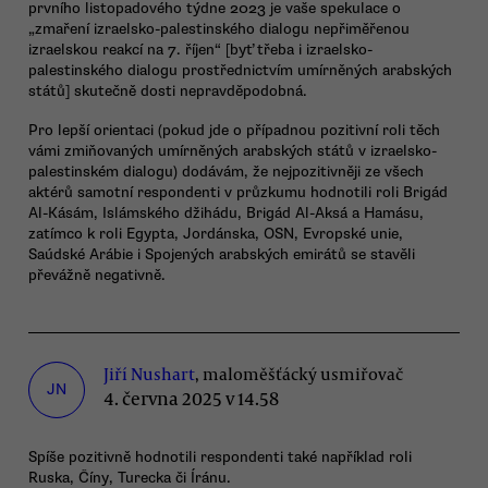
prvního listopadového týdne 2023 je vaše spekulace o
„zmaření izraelsko-palestinského dialogu nepřiměřenou
izraelskou reakcí na 7. říjen“ [byť třeba i izraelsko-
palestinského dialogu prostřednictvím umírněných arabských
států] skutečně dosti nepravděpodobná.
Pro lepší orientaci (pokud jde o případnou pozitivní roli těch
vámi zmiňovaných umírněných arabských států v izraelsko-
palestinském dialogu) dodávám, že nejpozitivněji ze všech
aktérů samotní respondenti v průzkumu hodnotili roli Brigád
Al-Kásám, Islámského džihádu, Brigád Al-Aksá a Hamásu,
zatímco k roli Egypta, Jordánska, OSN, Evropské unie,
Saúdské Arábie i Spojených arabských emirátů se stavěli
převážně negativně.
Jiří Nushart
, maloměšťácký usmiřovač
JN
4. června 2025 v 14.58
Spíše pozitivně hodnotili respondenti také například roli
Ruska, Číny, Turecka či Íránu.