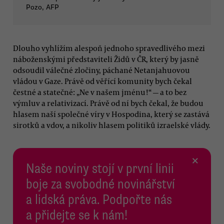
Pozo, AFP
Dlouho vyhlížím alespoň jednoho spravedlivého mezi
náboženskými představiteli Židů v ČR, který by jasně
odsoudil válečné zločiny, páchané Netanjahuovou
vládou v Gaze. Právě od věřící komunity bych čekal
čestné a statečné: „Ne v našem jménu!“ — a to bez
výmluv a relativizací. Právě od ní bych čekal, že budou
hlasem naší společné víry v Hospodina, který se zastává
sirotků a vdov, a nikoliv hlasem politiků izraelské vlády.
×
Naše noviny stojí v první linii
boje za svobodné novinářství
a lidská práva. Podpořte nás
a přidejte se k nám!