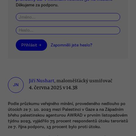
Děkujeme za podporu.
Přihlásit →
Zapomněli jste heslo?
Jiří Nushart
, maloměšťácký usmiřovač
JN
4. června 2025 v 14.38
Podle průzkumu veřejného mínění, provedeného nedlouho po
útocích ze 7. 10. 2023 mezi Palestinci v Gaze a na Západním
břehu palestinskou agenturou AWRAD v prvním listopadovém
týdnu 2023, vyjádřilo 75 procent respondentů útoku teroristů
ze 7. října podporu, 13 procent bylo proti útoku.