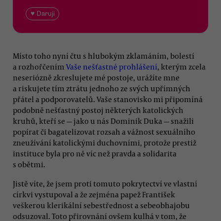
♥ Daruji
Místo toho nyní čtu s hlubokým zklamáním, bolestí
a rozhořčením
Vaše nešťastné prohlášení
, kterým zcela
neseriózně zkreslujete mé postoje, urážíte mne
a riskujete tím ztrátu jednoho ze svých upřímných
přátel a podporovatelů. Vaše stanovisko mi připomíná
podobně nešťastný postoj některých katolických
kruhů, kteří se — jako u nás Dominik Duka — snažili
popírat či bagatelizovat rozsah a vážnost sexuálního
zneužívání katolickými duchovními, protože prestiž
instituce byla pro ně víc než pravda a solidarita
s obětmi.
Jistě víte, že jsem proti tomuto pokrytectví ve vlastní
církvi vystupoval a že zejména papež František
veškerou klerikální sebestřednost a sebeobhajobu
odsuzoval. Toto přirovnání ovšem kulhá v tom, že