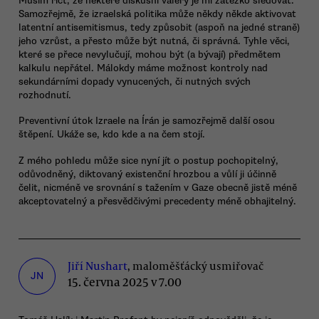
Musím říct, že některé diskusní valéry je mi zatěžko sledovat.
Samozřejmě, že izraelská politika může někdy někde aktivovat
latentní antisemitismus, tedy způsobit (aspoň na jedné straně)
jeho vzrůst, a přesto může být nutná, či správná. Tyhle věci,
které se přece nevylučují, mohou být (a bývají) předmětem
kalkulu nepřátel. Málokdy máme možnost kontroly nad
sekundárními dopady vynucených, či nutných svých
rozhodnutí.
Preventivní útok Izraele na Írán je samozřejmě další osou
štěpení. Ukáže se, kdo kde a na čem stojí.
Z mého pohledu může sice nyní jít o postup pochopitelný,
odůvodněný, diktovaný existenční hrozbou a vůlí ji účinně
čelit, nicméně ve srovnání s tažením v Gaze obecně jistě méně
akceptovatelný a přesvědčivými precedenty méně obhajitelný.
Jiří Nushart
, maloměšťácký usmiřovač
JN
15. června 2025 v 7.00