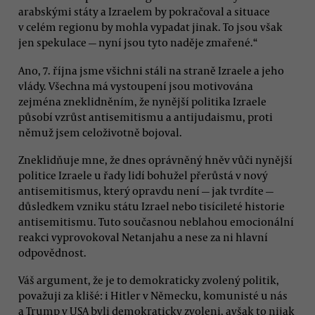
arabskými státy a Izraelem by pokračoval a situace
v celém regionu by mohla vypadat jinak. To jsou však
jen spekulace — nyní jsou tyto naděje zmařené.“
Ano, 7. října jsme všichni stáli na straně Izraele a jeho
vlády. Všechna má vystoupení jsou motivována
zejména zneklidněním, že nynější politika Izraele
působí vzrůst antisemitismu a antijudaismu, proti
němuž jsem celoživotně bojoval.
Zneklidňuje mne, že dnes oprávněný hněv vůči nynější
politice Izraele u řady lidí bohužel přerůstá v nový
antisemitismus, který opravdu není — jak tvrdíte —
důsledkem vzniku státu Izrael nebo tisícileté historie
antisemitismu. Tuto současnou neblahou emocionální
reakci vyprovokoval Netanjahu a nese za ni hlavní
odpovědnost.
Váš argument, že je to demokraticky zvolený politik,
považuji za klišé: i Hitler v Německu, komunisté u nás
a Trump v USA byli demokraticky zvoleni, avšak to nijak