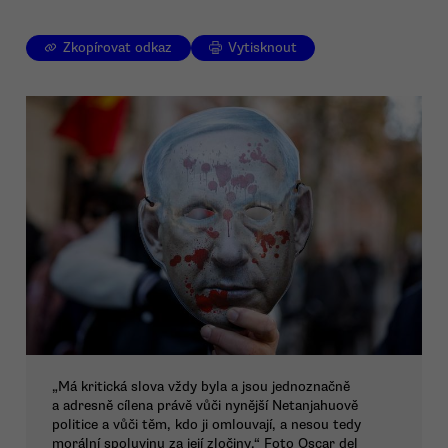
Zkopírovat odkaz
Vytisknout
„Má kritická slova vždy byla a jsou jednoznačně
a adresně cílena právě vůči nynější Netanjahuově
politice a vůči těm, kdo ji omlouvají, a nesou tedy
morální spoluvinu za její zločiny.“ Foto Oscar del