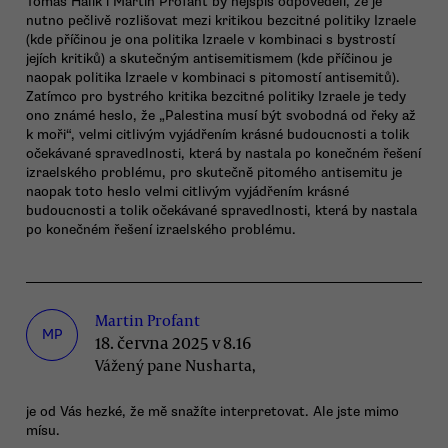
Tomáš Halík i Martin Profant by nejspíš odpověděli, že je
nutno pečlivě rozlišovat mezi kritikou bezcitné politiky Izraele
(kde příčinou je ona politika Izraele v kombinaci s bystrostí
jejích kritiků) a skutečným antisemitismem (kde příčinou je
naopak politika Izraele v kombinaci s pitomostí antisemitů).
Zatímco pro bystrého kritika bezcitné politiky Izraele je tedy
ono známé heslo, že „Palestina musí být svobodná od řeky až
k moři“, velmi citlivým vyjádřením krásné budoucnosti a tolik
očekávané spravedlnosti, která by nastala po konečném řešení
izraelského problému, pro skutečně pitomého antisemitu je
naopak toto heslo velmi citlivým vyjádřením krásné
budoucnosti a tolik očekávané spravedlnosti, která by nastala
po konečném řešení izraelského problému.
Martin Profant
MP
18. června 2025 v 8.16
Vážený pane Nusharta,
je od Vás hezké, že mě snažíte interpretovat. Ale jste mimo
mísu.