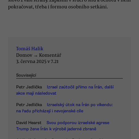
pokračovat, třeba i formou osobního setkání.
Tomáš Halík
Domov
→
Komentář
3. června 2025 v 7.21
Související
Petr Jedlička
Izrael zaútočil přímo na Írán, další
akce mají následovat
Petr Jedlička
Izraelský útok na Írán po víkendu:
na řadu přicházejí i nevojenské cíle
David Hearst
Svou podporou izraelské agrese
Trump žene Írán k výrobě jaderné zbraně