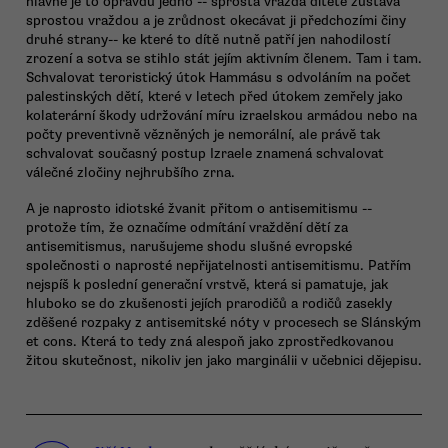
hlavně je to opravdu jedno -- sprostá vražda dítěte zůstává
sprostou vraždou a je zrůdnost okecávat ji předchozími činy
druhé strany-- ke které to dítě nutně patří jen nahodilostí
zrození a sotva se stihlo stát jejím aktivním členem. Tam i tam.
Schvalovat teroristický útok Hammásu s odvoláním na počet
palestinských dětí, které v letech před útokem zemřely jako
kolaterární škody udržování míru izraelskou armádou nebo na
počty preventivně vězněných je nemorální, ale právě tak
schvalovat současný postup Izraele znamená schvalovat
válečné zločiny nejhrubšího zrna.
A je naprosto idiotské žvanit přitom o antisemitismu --
protože tím, že označíme odmítání vraždění dětí za
antisemitismus, narušujeme shodu slušné evropské
společnosti o naprosté nepřijatelnosti antisemitismu. Patřím
nejspíš k poslední generační vrstvě, která si pamatuje, jak
hluboko se do zkušenosti jejích prarodičů a rodičů zasekly
zděšené rozpaky z antisemitské nóty v procesech se Slánským
et cons. Která to tedy zná alespoň jako zprostředkovanou
žitou skutečnost, nikoliv jen jako marginálii v učebnici dějepisu.