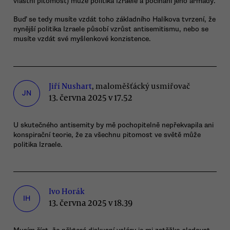
vlastní pitomost) může politika Izraele a počínání jeho armády.
Buď se tedy musíte vzdát toho základního Halíkova tvrzení, že
nynější politika Izraele působí vzrůst antisemitismu, nebo se
musíte vzdát své myšlenkové konzistence.
Jiří Nushart
, maloměšťácký usmiřovač
JN
13. června 2025 v 17.52
U skutečného antisemity by mě pochopitelně nepřekvapila ani
konspirační teorie, že za všechnu pitomost ve světě může
politika Izraele.
Ivo Horák
IH
13. června 2025 v 18.39