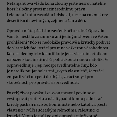
Netanjahuova vláda koná zločiny ještě nesrovnatelně
horší: zločiny proti mezinárodnímu právu
i elementárním zásadám lidskosti, nese na rukou krev
desetitisíců nevinných, zejména žen a dětí.
Opravdu máte před tím zavřené oči a srdce? Opravdu
Vám to nestálo za zmínku ani jediným slovem ve Vašem
prohlášení? Kdo se nedokáže pravdivě a kriticky podívat
do vlastních řad, ztrácí pro mne veškerou věrohodnost.
Kdo se ideologicky identifikuje jen s vlastním etnikem,
náboženskou institucí či politickou stranou natolik, že
ospravedlňuje i její neospravedlnitelné činy, kdo
je natolik zaujat bolestmi „svých vlastních“, že ztrácí
empatii vůči utrpení druhých, ztrácí smysl pro
skutečnost, pro pravdu a spravedlnost.
Po celý život považuji za svou mravní povinnost
vystupovat proti zlu a násilí „padni komu padni“, ať
křivdy páchají nacisté, komunisté nebo katolíci, „čeští
vlastenci“ (vůči sudetským Němcům), Palestinci či
Izraelci. V tom je můj postoj opravdu celoživotně