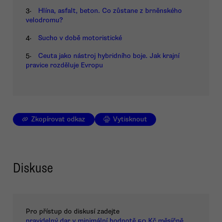
3.
Hlína, asfalt, beton. Co zůstane z brněnského
velodromu?
4.
Sucho v době motoristické
5.
Ceuta jako nástroj hybridního boje. Jak krajní
pravice rozděluje Evropu
Zkopírovat odkaz
Vytisknout
Diskuse
Pro přístup do diskusí zadejte
pravidelný dar v minimální hodnotě 50 Kč měsíčně