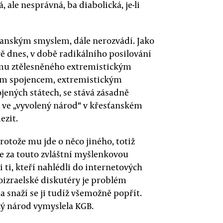
, ale nesprávná, ba diabolická, je-li
anským smyslem, dále nerozvádí. Jako
ě dnes, v době radikálního posilování
u ztělesněného extremistickým
vým spojencem, extremistickým
ných státech, se stává zásadně
ra ve „vyvolený národ“ v křesťanském
ezit.
otože mu jde o něco jiného, totiž
se za touto zvláštní myšlenkovou
i ti, kteří nahlédli do internetových
izraelské diskutéry je problém
a snaží se ji tudíž všemožně popřít.
ký národ vymyslela KGB.