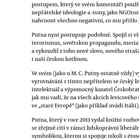
postupem, který ve svém komentáři použív
nepřátelské ideologie a -ismy, jako NGOis
nahrnout všechno negativní, co mu přišlo
Putna nyní postupuje podobně. Spojil si vš
terorismus, sovětskou propagandu, mesia
a vykouzlil z toho nové slovo, nového stra
i naší českou kotlinou.
Ve svém (jako u M. C. Putny ostatně vždy)
vyrovnávání s tímto nepřítelem se český li
intelektuál a výpomocný kazatel Českobrat
jak mu vadí, že na všech akcích levicového 
ve „staré Evropě“ (jako příklad uvádí Itálii)
Putna, který v roce 2013 vydal knižní rozh
se zřejmě cítí v rámci lidskoprávní liberá
symbolikou, kterou si spojuje nikoli s étos