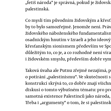
„fetiš národa“ je správná, pokud je židovská
palestinská.
Co myslí tím původním židovským a křesť
by to bylo samozřejmé. Jenomže není. Práv
židovského náboženského fundamentalism
osadnickým hnutím v Izraeli a jeho ideo
křesťanským sionismem především ve Spoje
důležitým to, co je, a co rozhodně není ví
i židovském smyslu, především dobře vym
Taková úvaha ale Putnu zřejmě nezajímá, pr
o potírání „palestinismu“. Ve skutečnosti 
konstrukcí skrývá to, co dobře znají všichn
diskusí o tomto výbušném tématu: pro pro
samotná existence Palestinců jako národa, 
Třeba i „argumenty“ o tom, že si palestins