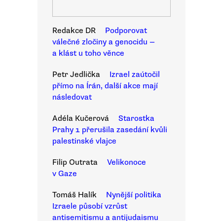
Redakce DR
Podporovat
válečné zločiny a genocidu —
a klást u toho věnce
Petr Jedlička
Izrael zaútočil
přímo na Írán, další akce mají
následovat
Adéla Kučerová
Starostka
Prahy 1 přerušila zasedání kvůli
palestinské vlajce
Filip Outrata
Velikonoce
v Gaze
Tomáš Halík
Nynější politika
Izraele působí vzrůst
antisemitismu a antijudaismu