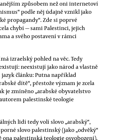
anějším způsobem než oni internetoví
tinismus“ podle něj údajně vznikl jako
ské propagandy“. Zde si poprvé
la chybí — sami Palestinci, jejich
sama a svého postavení v rámci
ímá izraelský pohled na věc. Tedy
istují: neexistují jako národ a vlastně
ám jazyk článku: Putna například
arabské dítě“, přestože význam je zcela
 tak je zmíněno „arabské obyvatelstvo
 autorem palestinské teologie
álných lidí tedy volí slovo „arabský“,
sporné slovo palestinský (jako „odvěký“
ě ona palestinská teologie osvobození).