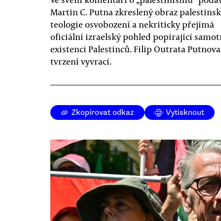
Martin C. Putna zkreslený obraz palestins
teologie osvobození a nekriticky přejímá
oficiální izraelský pohled popírající samo
existenci Palestinců. Filip Outrata Putnova
tvrzení vyvrací.
Zkopírovat odkaz
Vytisknout