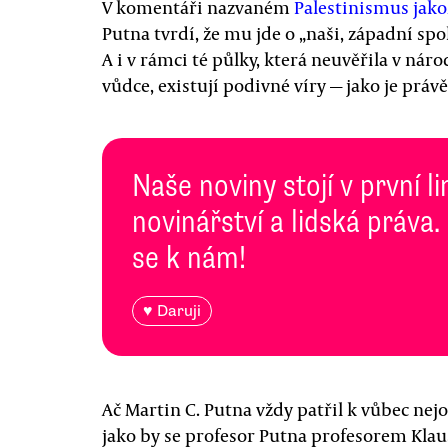
V komentáři nazvaném
Palestinismus jako
Putna tvrdí, že mu jde o „naši, západní spo
A i v rámci té půlky, která neuvěřila v nár
vůdce, existují podivné víry — jako je práv
Naše noviny stojí v první l
novinářství a lidská práva.
se k nám!
♥ Daruji
Ač Martin C. Putna vždy patřil k vůbec nej
jako by se profesor Putna profesorem Kla