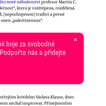
žto nové náboženství
profesor Martin C.
lečnost“, která je rozštěpená, rozdělená.
od, (nepochopenou) tradici a pevné
ě onen „palestinismus“.
×
inii boje za svobodné
 Podpořte nás a přidejte
ostřejším kritikům Václava Klause, dnes
usem nechal inspirovat. Přinejmenším