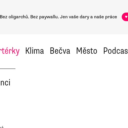
Bez oligarchů. Bez paywallu.
Jen vaše dary a naše práce
♥
rtérky
Klima
Bečva
Město
Podcas
enci
vá