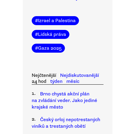
#
Izrael a Palestina
#
Lidská práva
#
Gaza 2025
Nejčtenější
Nejdiskutovanější
24 hod
týden
měsíc
1.
Brno chystá akční plán
na zvládání veder. Jako jediné
krajské město
2.
Český orloj nepotrestaných
viníků a trestaných obětí