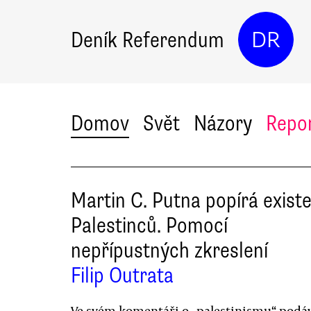
Deník Referendum
DR
Domov
Svět
Názory
Repo
Martin C. Putna popírá exist
Palestinců. Pomocí
nepřípustných zkreslení
Filip Outrata
Ve svém komentáři o „palestinismu“ podá