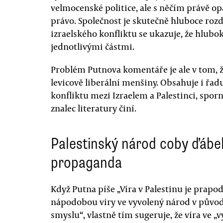
velmocenské politice, ale s něčím právě o
právo. Společnost je skutečně hluboce rozd
izraelského konfliktu se ukazuje, že hlubok
jednotlivými částmi.
Problém Putnova komentáře je ale v tom, že
levicově liberální menšiny. Obsahuje i řa
konfliktu mezi Izraelem a Palestinci, sporný
znalec literatury činí.
Palestinský národ coby ďábe
propaganda
Když Putna píše „Víra v Palestinu je prapo
nápodobou víry ve vyvolený národ v půvo
smyslu“, vlastně tím sugeruje, že víra ve 