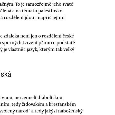
pačným. To je samozřejmě jeho svaté
ělená a na tématu palestinsko-
á rozdělení jdou i napříč jejími
 zdaleka není jen o rozdělení české
du sporných tvrzení přímo o podstatě
 je vlastně i jazyk, kterým tak velký
lská
divnou, nerceme-li diabolickou
dním, tedy židovském a křesťanském
„vyvolený národ“ a tedy jakýsi náboženský