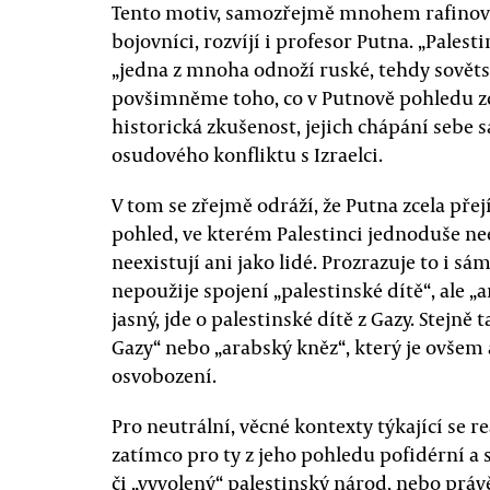
Tento motiv, samozřejmě mnohem rafinov
bojovníci, rozvíjí i profesor Putna. „Pales
„jedna z mnoha odnoží ruské, tehdy sovět
povšimněme toho, co v Putnově pohledu zce
historická zkušenost, jejich chápání sebe 
osudového konfliktu s Izraelci.
V tom se zřejmě odráží, že Putna zcela přej
pohled, ve kterém Palestinci jednoduše neex
neexistují ani jako lidé. Prozrazuje to i s
nepoužije spojení „palestinské dítě“, ale „
jasný, jde o palestinské dítě z Gazy. Stejně
Gazy“ nebo „arabský kněz“, který je ovšem
osvobození.
Pro neutrální, věcné kontexty týkající se re
zatímco pro ty z jeho pohledu pofidérní a 
či „vyvolený“ palestinský národ, nebo práv