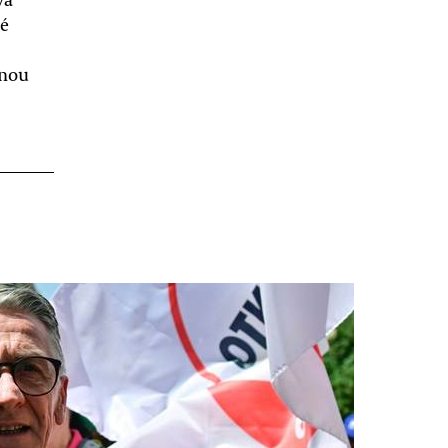
ké
tnou