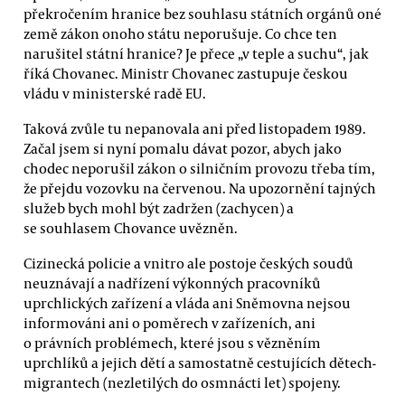
překročením hranice bez souhlasu státních orgánů oné
země zákon onoho státu neporušuje. Co chce ten
narušitel státní hranice? Je přece „v teple a suchu“, jak
říká Chovanec. Ministr Chovanec zastupuje českou
vládu v ministerské radě EU.
Taková zvůle tu nepanovala ani před listopadem 1989.
Začal jsem si nyní pomalu dávat pozor, abych jako
chodec neporušil zákon o silničním provozu třeba tím,
že přejdu vozovku na červenou. Na upozornění tajných
služeb bych mohl být zadržen (zachycen) a
se souhlasem Chovance uvězněn.
Cizinecká policie a vnitro ale postoje českých soudů
neuznávají a nadřízení výkonných pracovníků
uprchlických zařízení a vláda ani Sněmovna nejsou
informováni ani o poměrech v zařízeních, ani
o právních problémech, které jsou s vězněním
uprchlíků a jejich dětí a samostatně cestujících dětech-
migrantech (nezletilých do osmnácti let) spojeny.