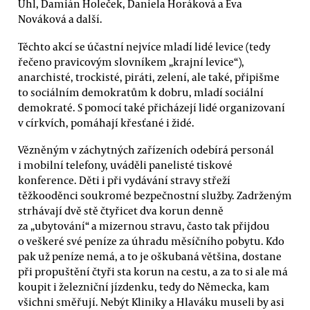
Uhl, Damián Holeček, Daniela Horáková a Eva
Nováková a další.
Těchto akcí se účastní nejvíce mladí lidé levice (tedy
řečeno pravicovým slovníkem „krajní levice“),
anarchisté, trockisté, piráti, zelení, ale také, připišme
to sociálním demokratům k dobru, mladí sociální
demokraté. S pomocí také přicházejí lidé organizovaní
v církvích, pomáhají křesťané i židé.
Vězněným v záchytných zařízeních odebírá personál
i mobilní telefony, uváděli panelisté tiskové
konference. Děti i při vydávání stravy střeží
těžkooděnci soukromé bezpečnostní služby. Zadrženým
strhávají dvě stě čtyřicet dva korun denně
za „ubytování“ a mizernou stravu, často tak přijdou
o veškeré své peníze za úhradu měsíčního pobytu. Kdo
pak už peníze nemá, a to je oškubaná většina, dostane
při propuštění čtyři sta korun na cestu, a za to si ale má
koupit i železniční jízdenku, tedy do Německa, kam
všichni směřují. Nebýt Kliniky a Hlaváku museli by asi