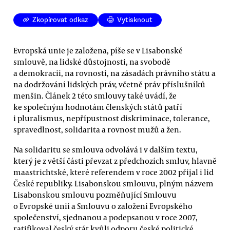
Zkopírovat odkaz
Vytisknout
Evropská unie je založena, píše se v Lisabonské
smlouvě, na lidské důstojnosti, na svobodě
a demokracii, na rovnosti, na zásadách právního státu a
na dodržování lidských práv, včetně práv příslušníků
menšin. Článek 2 této smlouvy také uvádí, že
ke společným hodnotám členských států patří
i pluralismus, nepřípustnost diskriminace, tolerance,
spravedlnost, solidarita a rovnost mužů a žen.
Na solidaritu se smlouva odvolává i v dalším textu,
který je z větší části převzat z předchozích smluv, hlavně
maastrichtské, které referendem v roce 2002 přijal i lid
České republiky. Lisabonskou smlouvu, plným názvem
Lisabonskou smlouvu pozměňující Smlouvu
o Evropské unii a Smlouvu o založení Evropského
společenství, sjednanou a podepsanou v roce 2007,
ratifikoval český stát kvůli odporu české politické