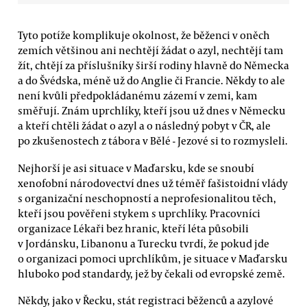
Tyto potíže komplikuje okolnost, že běženci v oněch
zemích většinou ani nechtějí žádat o azyl, nechtějí tam
žít, chtějí za příslušníky širší rodiny hlavně do Německa
a do Švédska, méně už do Anglie či Francie. Někdy to ale
není kvůli předpokládanému zázemí v zemi, kam
směřují. Znám uprchlíky, kteří jsou už dnes v Německu
a kteří chtěli žádat o azyl a o následný pobyt v ČR, ale
po zkušenostech z tábora v Bělé - Jezové si to rozmysleli.
Nejhorší je asi situace v Maďarsku, kde se snoubí
xenofobní národovectví dnes už téměř fašistoidní vlády
s organizační neschopností a neprofesionalitou těch,
kteří jsou pověřeni stykem s uprchlíky. Pracovníci
organizace Lékaři bez hranic, kteří léta působili
v Jordánsku, Libanonu a Turecku tvrdí, že pokud jde
o organizaci pomoci uprchlíkům, je situace v Maďarsku
hluboko pod standardy, jež by čekali od evropské země.
Někdy, jako v Řecku, stát registraci běženců a azylové