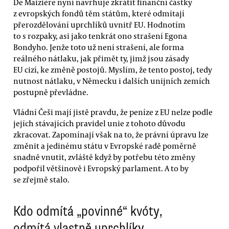
De Maizière nyní navrhuje zkrátit finanční částky
z evropských fondů těm státům, které odmítají
přerozdělování uprchlíků uvnitř EU. Hodnotím
to s rozpaky, asi jako tenkrát ono strašení Egona
Bondyho. Jenže toto už není strašení, ale forma
reálného nátlaku, jak přimět ty, jimž jsou zásady
EU cizí, ke změně postojů. Myslím, že tento postoj, tedy
nutnost nátlaku, v Německu i dalších unijních zemích
postupně převládne.
Vládní Češi mají jistě pravdu, že peníze z EU nelze podle
jejích stávajících pravidel unie z tohoto důvodu
zkracovat. Zapomínají však na to, že právní úpravu lze
změnit a jedinému státu v Evropské radě poměrně
snadně vnutit, zvláště když by potřebu této změny
podpořil většinově i Evropský parlament. A to by
se zřejmě stalo.
Kdo odmítá „povinné“ kvóty,
odmítá vlastně uprchlíky