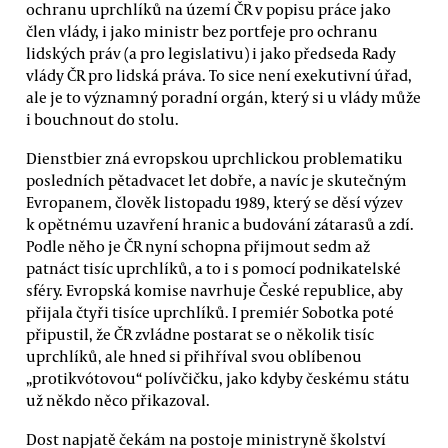
ochranu uprchlíků na území ČR v popisu práce jako
člen vlády, i jako ministr bez portfeje pro ochranu
lidských práv (a pro legislativu) i jako předseda Rady
vlády ČR pro lidská práva. To sice není exekutivní úřad,
ale je to významný poradní orgán, který si u vlády může
i bouchnout do stolu.
Dienstbier zná evropskou uprchlickou problematiku
posledních pětadvacet let dobře, a navíc je skutečným
Evropanem, člověk listopadu 1989, který se děsí výzev
k opětnému uzavření hranic a budování zátarasů a zdí.
Podle něho je ČR nyní schopna přijmout sedm až
patnáct tisíc uprchlíků, a to i s pomocí podnikatelské
sféry. Evropská komise navrhuje České republice, aby
přijala čtyři tisíce uprchlíků. I premiér Sobotka poté
připustil, že ČR zvládne postarat se o několik tisíc
uprchlíků, ale hned si přihříval svou oblíbenou
„protikvótovou“ polívčičku, jako kdyby českému státu
už někdo něco přikazoval.
Dost napjatě čekám na postoje ministryně školství