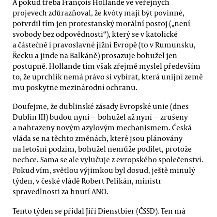
A pokud třeba François Hollande ve veřejných
projevech zdůrazňoval, že kvóty mají být povinné,
potvrdil tím jen protestanský morální postoj („není
svobody bez odpovědnosti“), který se v katolické
a částečně i pravoslavné jižní Evropě (to v Rumunsku,
Řecku a jinde na Balkáně) prosazuje bohužel jen
postupně. Hollande tím však zřejmě myslel především
to, že uprchlík nemá právo si vybírat, která unijní země
mu poskytne mezinárodní ochranu.
Doufejme, že dublinské zásady Evropské unie (dnes
Dublin III) budou nyní — bohužel až nyní — zrušeny
a nahrazeny novým azylovým mechanismem. Česká
vláda se na těchto změnách, které jsou plánovány
na letošní podzim, bohužel nemůže podílet, protože
nechce. Sama se ale vylučuje z evropského společenství.
Pokud vím, světlou výjimkou byl dosud, ještě minulý
týden, v české vládě Robert Pelikán, ministr
spravedlnosti za hnutí ANO.
Tento týden se přidal Jiří Dienstbier (ČSSD). Ten má