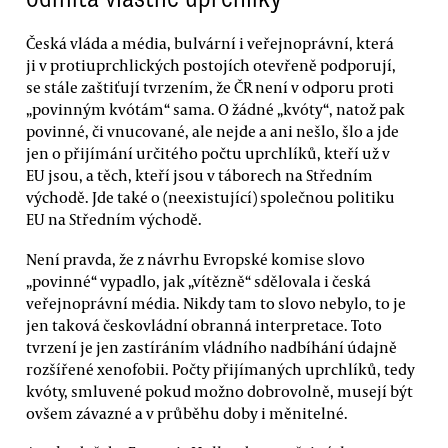
Česká vláda a média, bulvární i veřejnoprávní, která
ji v protiuprchlických postojích otevřeně podporují,
se stále zaštiťují tvrzením, že ČR není v odporu proti
„povinným kvótám“ sama. O žádné „kvóty“, natož pak
povinné, či vnucované, ale nejde a ani nešlo, šlo a jde
jen o přijímání určitého počtu uprchlíků, kteří už v
EU jsou, a těch, kteří jsou v táborech na Středním
východě. Jde také o (neexistující) společnou politiku
EU na Středním východě.
Není pravda, že z návrhu Evropské komise slovo
„povinné“ vypadlo, jak „vítězně“ sdělovala i česká
veřejnoprávní média. Nikdy tam to slovo nebylo, to je
jen taková českovládní obranná interpretace. Toto
tvrzení je jen zastíráním vládního nadbíhání údajně
rozšířené xenofobii. Počty přijímaných uprchlíků, tedy
kvóty, smluvené pokud možno dobrovolně, musejí být
ovšem závazné a v průběhu doby i měnitelné.