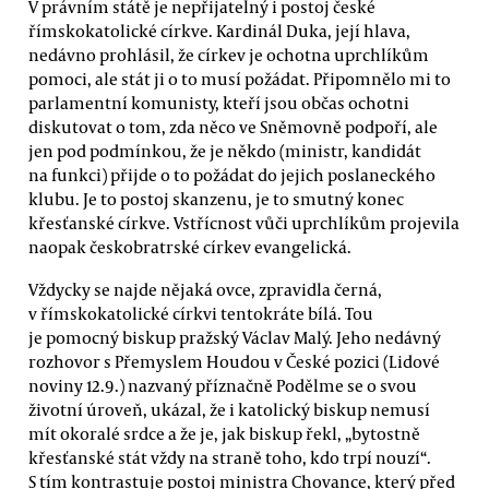
V právním státě je nepřijatelný i postoj české
římskokatolické církve. Kardinál Duka, její hlava,
nedávno prohlásil, že církev je ochotna uprchlíkům
pomoci, ale stát ji o to musí požádat. Připomnělo mi to
parlamentní komunisty, kteří jsou občas ochotni
diskutovat o tom, zda něco ve Sněmovně podpoří, ale
jen pod podmínkou, že je někdo (ministr, kandidát
na funkci) přijde o to požádat do jejich poslaneckého
klubu. Je to postoj skanzenu, je to smutný konec
křesťanské církve. Vstřícnost vůči uprchlíkům projevila
naopak českobratrské církev evangelická.
Vždycky se najde nějaká ovce, zpravidla černá,
v římskokatolické církvi tentokráte bílá. Tou
je pomocný biskup pražský Václav Malý. Jeho nedávný
rozhovor s Přemyslem Houdou v České pozici (Lidové
noviny 12.9.) nazvaný příznačně Podělme se o svou
životní úroveň, ukázal, že i katolický biskup nemusí
mít okoralé srdce a že je, jak biskup řekl, „bytostně
křesťanské stát vždy na straně toho, kdo trpí nouzí“.
S tím kontrastuje postoj ministra Chovance, který před