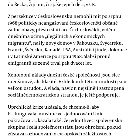
do Řecka, žijí oni, či spíše jejich děti, v ČR.
Z perzekuce v Československu nemohli mít po srpnu
1968 politicky neangažovaní českoslovenští občané
žádné obavy, přesto statisíce Čechoslováků, viděno
dnešníma očima „ilegálních a ekonomických
migrantů“, našly nový domov v Rakousku, Švýcarsku,
Francii, Švédsku, Kanadě, USA, Austrálii i jinde, dokonce
i v Latinské Americe po srpnu 1968. Slabší proud
emigrantů ze země trval pak dvacet let.
Xenofobní nálady dnešní české společnosti jsou sice
menšinové, ale hlasité. Vzhledem k této minulosti jsou
velkou ostudou. A vláda, navíc n nejsilněji zastoupená
sociálnědemokratickou stranou, je ještě podporuje.
Uprchlická krize ukázala, že chceme-li, aby
EU fungovala, musíme ve sjednocování Unie
pokračovat. Ukázala také, že jednotlivec, společenská
skupina i celá společnost státu jsou ohroženi, pokud
zůstává rozhodování o evropských záležitostech