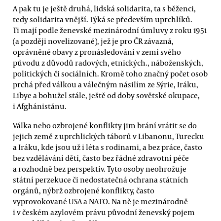
A pak tu je ještě druhá, lidská solidarita, ta s běženci,
tedy solidarita vnější. Týká se především uprchlíků.
Ti mají podle ženevské mezinárodní úmluvy z roku 1951
(a později novelizované), jež je pro ČR závazná,
oprávněné obavy z pronásledování v zemi svého
původu z důvodů radových, etnických., náboženských,
politických či sociálních. Kromě toho značný počet osob
prchá před válkou a válečným násilím ze Sýrie, Iráku,
Libye a bohužel stále, ještě od doby sovětské okupace,
i Afghánistánu.
Válka nebo ozbrojené konflikty jim brání vrátit se do
jejich země z uprchlických táborů v Libanonu, Turecku
a Iráku, kde jsou už i léta s rodinami, a bez práce, často
bez vzdělávání dětí, často bez řádné zdravotní péče
a rozhodně bez perspektiv. Tyto osoby neohrožuje
státní perzekuce či nedostatečná ochrana státních
orgánů, nýbrž ozbrojené konflikty, často
vyprovokované USA a NATO. Na ně je mezinárodně
i v českém azylovém právu původní ženevský pojem