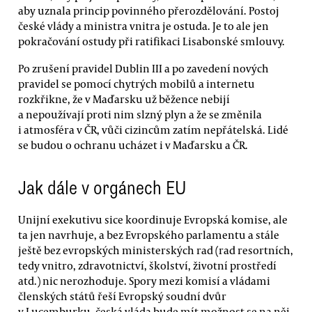
aby uznala princip povinného přerozdělování. Postoj
české vlády a ministra vnitra je ostuda. Je to ale jen
pokračování ostudy při ratifikaci Lisabonské smlouvy.
Po zrušení pravidel Dublin III a po zavedení nových
pravidel se pomocí chytrých mobilů a internetu
rozkřikne, že v Maďarsku už běžence nebijí
a nepoužívají proti nim slzný plyn a že se změnila
i atmosféra v ČR, vůči cizincům zatím nepřátelská. Lidé
se budou o ochranu ucházet i v Maďarsku a ČR.
Jak dále v orgánech EU
Unijní exekutivu sice koordinuje Evropská komise, ale
ta jen navrhuje, a bez Evropského parlamentu a stále
ještě bez evropských ministerských rad (rad resortních,
tedy vnitro, zdravotnictví, školství, životní prostředí
atd.) nic nerozhoduje. Spory mezi komisí a vládami
členských států řeší Evropský soudní dvůr
v Lucemburku, česká vláda bude mít možnost se na něj