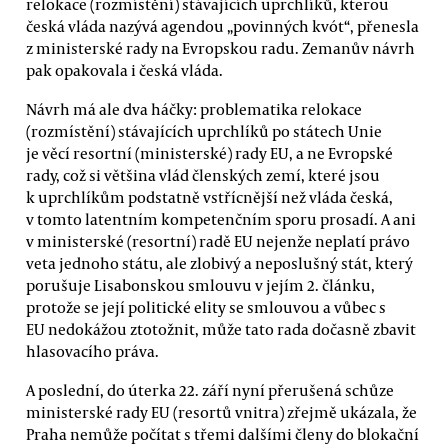
relokace (rozmístění) stávajících uprchlíků, kterou
česká vláda nazývá agendou „povinných kvót“, přenesla
z ministerské rady na Evropskou radu. Zemanův návrh
pak opakovala i česká vláda.
Návrh má ale dva háčky: problematika relokace
(rozmístění) stávajících uprchlíků po státech Unie
je věcí resortní (ministerské) rady EU, a ne Evropské
rady, což si většina vlád členských zemí, které jsou
k uprchlíkům podstatně vstřícnější než vláda česká,
v tomto latentním kompetenčním sporu prosadí. A ani
v ministerské (resortní) radě EU nejenže neplatí právo
veta jednoho státu, ale zlobivý a neposlušný stát, který
porušuje Lisabonskou smlouvu v jejím 2. článku,
protože se její politické elity se smlouvou a vůbec s
EU nedokážou ztotožnit, může tato rada dočasně zbavit
hlasovacího práva.
A poslední, do úterka 22. září nyní přerušená schůze
ministerské rady EU (resortů vnitra) zřejmě ukázala, že
Praha nemůže počítat s třemi dalšími členy do blokační