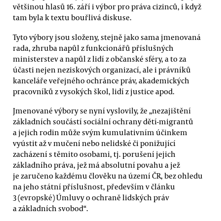
většinou hlasů 16. září i výbor pro práva cizinců, i když
tam byla k textu bouřlivá diskuse.
Tyto výbory jsou složeny, stejně jako sama jmenovaná
rada, zhruba napůl z funkcionářů příslušných
ministerstev a napůl z lidí z občanské sféry, a to za
účasti nejen neziskových organizací, ale i právníků
kanceláře veřejného ochránce práv, akademických
pracovníků z vysokých škol, lidí z justice apod.
Jmenované výbory se nyní vyslovily, že „nezajištění
základních součástí sociální ochrany dětí-migrantů
a jejich rodin může svým kumulativním účinkem
vyústit až v mučení nebo nelidské či ponižující
zacházení s těmito osobami, tj. porušení jejich
základního práva, jež má absolutní povahu a jež
je zaručeno každému člověku na území ČR, bez ohledu
na jeho státní příslušnost, především v článku
3 (evropské) Úmluvy o ochraně lidských práv
a základních svobod“.