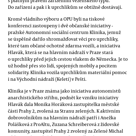
s platným právem zařízeními vězeňského typu.
Do zařízení a pak i k uprchlíkům se obtížně dostávají.
Kromě vládního výboru a OPU byli na tiskové
konferenci zastoupeny i dvě občanské iniciativy -
pražské Autonomní sociální centrum Klinika, jemuž
se úspěšně dařilo shromažďovat věci pro uprchlíky,
které tam občané ochotně zdarma vozili, a iniciativa
Hlavák, která se na hlavním nádraží v Praze stará
o uprchlíky před jejich cestou vlakem do Německa. Je to
už hodně přes sto lidí, spojených mobily a pocitem
solidarity. Klinika vozila uprchlíkům materiální pomoc
i na Východní nádraží (Keleti) v Pešti.
Klinika je v Praze známa jako iniciativa autonomistů
anarchistického střihu, podnět ke vzniku iniciativy
Hlavák dala Monika Horáková zastupitelka městské
části Prahy 2, zvolená za Stranu zelených. K aktivním
dobrovolníkům na hlavním nádraží patří i Anežka
Polášková z ProAltu, Zuzana Schreiberová z židovské
komunity, zastupitel Prahy 2 zvolený za Zelené Michal