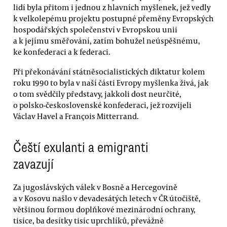
lidí byla přitom i jednou z hlavních myšlenek, jež vedly
k velkolepému projektu postupné přeměny Evropských
hospodářských společenství v Evropskou unii
a k jejímu směřování, zatím bohužel neúspěšnému,
ke konfederaci a k federaci.
Při překonávání státněsocialistických diktatur kolem
roku 1990 to byla v naší části Evropy myšlenka živá, jak
o tom svědčily představy, jakkoli dost neurčité,
o polsko-československé konfederaci, jež rozvíjeli
Václav Havel a François Mitterrand.
Čeští exulanti a emigranti
zavazují
Za jugoslávských válek v Bosně a Hercegovině
a v Kosovu našlo v devadesátých letech v ČR útočiště,
většinou formou doplňkové mezinárodní ochrany,
tisíce, ba desítky tisíc uprchlíků, převážně