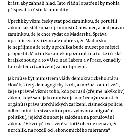
krást, aby zahnali hlad. Tato vládní opatření by mohla
přispívat k růstu kriminality.
Uprchlíky vězní český stát pod záminkou, že porušili
zákon, jak stále opakuje ministr Chovanec, a pod právní
záminkou, že je chce vydat do Maďarska. Správa
uprchlických zařízení ale dobře ví, že Maďarsko
je nepřijme a že tedy uprchlíka bude muset po měsíci
propustit. Martin Rozumek upozornil i na to, že i české
krajské soudy, a to v Ústí nad Labem a v Praze, označily
tuto detenci (zadržení) za protiprávní.
Jak může být ministrem vlády demokratického státu
člověk, který demagogicky tvrdí, a možná tomu i věří,
že je správné věznit toho, kdo porušil (zřejmě jakýkoliv)
zákon, když sám jako ministr je nadřízeným státních
orgánů (správa uprchlických zařízení, cizinecká policie,
odbor ministerstva vnitra pro azylovou a migrační
politiku), jejichž činnost je založena na porušování
zákona? V Evropě i ve světě se totiž obecně uznává, že
uprchlík, na rozdíl od „ekonomického migranta“