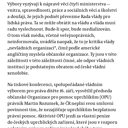
Výbory vyzývají k nápravě věcí čtyři ministerstva —
vnitra, spravedlnosti, práce a sociálních věcí a školství
a doufají, že jejich podnět převezme Rada vlády pro
lidská práva. Ta se může obrátit na vládu a vláda musí
radu vyslechnout. Bude-li spor, bude medializován.
O tom však média, včetně veřejnoprávních,
neinformovala, uváděla naopak, že to je kritika vlády
„nevládních organizací“, čímž podle americké
angličtiny myslela občanské organizace. Ty jsou v této
záležitosti v této záležitosti činné, ale odpor vládních
institucí je podstatným obratem od české vládní
xenofobie.
Na tiskové konferenci, spolupořádané vládním
výborem pro práva dítěte 16. září, vysvětlil předseda
občanské Organizace pro pomoc uprchlíkům (OPU)
právník Martin Rozumek, že ČR neplní svou smluvní
povinnost tím, že nezajišťuje uprchlíkům bezplatnou
právní pomoc. Aktivisté OPU jezdí za vlastní peníze
do českých uprchlických zařízení, které jsou v rozporu