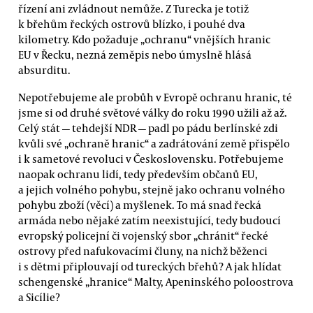
řízení ani zvládnout nemůže. Z Turecka je totiž
k břehům řeckých ostrovů blízko, i pouhé dva
kilometry. Kdo požaduje „ochranu“ vnějších hranic
EU v Řecku, nezná zeměpis nebo úmyslně hlásá
absurditu.
Nepotřebujeme ale probůh v Evropě ochranu hranic, té
jsme si od druhé světové války do roku 1990 užili až až.
Celý stát — tehdejší NDR — padl po pádu berlínské zdi
kvůli své „ochraně hranic“ a zadrátování země přispělo
i k sametové revoluci v Československu. Potřebujeme
naopak ochranu lidí, tedy především občanů EU,
a jejich volného pohybu, stejně jako ochranu volného
pohybu zboží (věcí) a myšlenek. To má snad řecká
armáda nebo nějaké zatím neexistující, tedy budoucí
evropský policejní či vojenský sbor „chránit“ řecké
ostrovy před nafukovacími čluny, na nichž běženci
i s dětmi připlouvají od tureckých břehů? A jak hlídat
schengenské „hranice“ Malty, Apeninského poloostrova
a Sicílie?