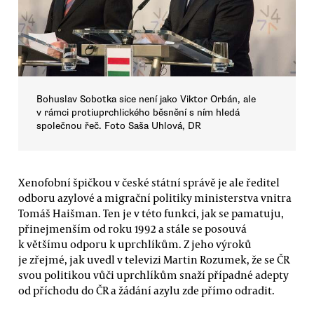
Bohuslav Sobotka sice není jako Viktor Orbán, ale
v rámci protiuprchlického běsnění s ním hledá
společnou řeč. Foto Saša Uhlová, DR
Xenofobní špičkou v české státní správě je ale ředitel
odboru azylové a migrační politiky ministerstva vnitra
Tomáš Haišman. Ten je v této funkci, jak se pamatuju,
přinejmenším od roku 1992 a stále se posouvá
k většímu odporu k uprchlíkům. Z jeho výroků
je zřejmé, jak uvedl v televizi Martin Rozumek, že se ČR
svou politikou vůči uprchlíkům snaží případné adepty
od příchodu do ČR a žádání azylu zde přímo odradit.