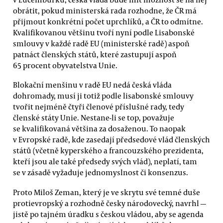
obrátit, pokud ministerská rada rozhodne, že ČR má
přijmout konkrétní počet uprchlíků, a ČR to odmítne.
Kvalifikovanou většinu tvoří nyní podle Lisabonské
smlouvy v každé radě EU (ministerské radě) aspoň
patnáct členských států, které zastupují aspoň
65 procent obyvatelstva Unie.
Blokační menšinu v radě EU nedá česká vláda
dohromady, musí ji totiž podle lisabonské smlouvy
tvořit nejméně čtyři členové příslušné rady, tedy
členské státy Unie. Nestane-li se top, považuje
se kvalifikovaná většina za dosaženou. To naopak
v Evropské radě, kde zasedají předsedové vlád členských
států (včetně kyperského a francouzského prezidenta,
kteří jsou ale také předsedy svých vlád), neplatí, tam
se v zásadě vyžaduje jednomyslnost či konsenzus.
Proto Miloš Zeman, který je ve skrytu své temné duše
protievropský a rozhodně česky národovecký, navrhl —
jistě po tajném úradku s českou vládou, aby se agenda