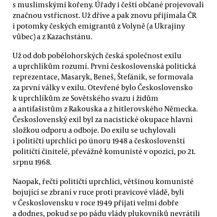
s muslimskými kořeny. Úřady i čeští občané projevovali
značnou vstřícnost. Už dříve a pak znovu přijímala ČR
i potomky českých emigrantů z Volyně (a Ukrajiny
vůbec) a z Kazachstánu.
Už od dob pobělohorských česká společnost exilu
a uprchlíkům rozumí. První československá politická
reprezentace, Masaryk, Beneš, Štefánik, se formovala
za první války v exilu. Otevřené bylo Československo
k uprchlíkům ze Sovětského svazu i židům
a antifašistům z Rakouska a z hitlerovského Německa.
Československý exil byl za nacistické okupace hlavní
složkou odporu a odboje. Do exilu se uchylovali
i političtí uprchlíci po únoru 1948 a českoslovenští
političtí činitelé, převážně komunisté v opozici, po 21.
srpnu 1968.
Naopak, řečtí političtí uprchlíci, většinou komunisté
bojující se zbraní v ruce proti pravicové vládě, byli
v Československu v roce 1949 přijati velmi dobře
a dodnes, pokud se po pádu vlády plukovníků nevrátili