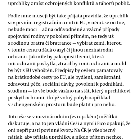
uprchlíky z míst ozbrojených konfliktů a táborů poblíž.
Podle mne musejí být také přijata pravidla, že uprchlík
si v prvním registračním centru EU, v němž se ocitne,
nebude moci — až na odůvodněné a vzácné případy
spojování rodiny v pokolení přímém, ne tedy už
s rodinou bratra či bratrance — vybírat zemi, kterou
v tomto centru žádá o azyl či jinou mezinárodní
ochranu. Jakmile by pak opustil zemi, která
mu ochranu poskytla, ztratil by i onu ochranu a mohl
by být z EU vyhoštěn. Předpisy by ovšem pamatovaly
na krátkodobé cesty po EU, ale bydlení, zaměstnání,
zdravotní péče, sociální dávky, povolení k podnikání,
studium — to vše bude vázáno na stát, který uprchlíkovi
poskytl ochranu, i když volný pohyb například
v schengenském prostoru bude platit i pro něho.
Toto vše se v mezinárodním (evropském) měřítku
diskutuje, a na to jen vládní Češi a nyní i Fico opakují, že
oni nepřipustí povinné kvóty. Na ČR je všeobecný
nátlak, aby přijala uprchlíky, a nikdo přitom nechce,