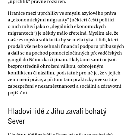
„uprchlík“ právně rozšířen.
Hranice mezi uprchlíky ve smyslu azylového práva
a „ekonomickými migranty“ (někteří čeští politici
o nich mluví jako o „ilegálních ekonomických
migrantech“) je někdy málo zřetelná. Myslím ale, že
naše evropská solidarita by se měla týkat i lidí, kteří
prodali vše nebo sehnali finanční podporu příbuzných
a dali se na pochod pomocí zločinných převaděčských
gangů do Německa či jinam. I když oni sami nejsou
bezprostředně ohroženi válkou, ozbrojeným
konfliktem či násilím, podstatné pro ně je, že v jejich
zemi není práce, a přitom tam prakticky neexistuje
zabezpečení v nezaměstnanosti a sociální a zdravotní
pojištění.
Hladoví lidé z Jihu zavalí bohatý
Sever
V květnu 1968 založil v Praze básník a marxistický