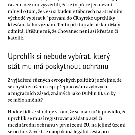
časem, než mu vysvětlili, že se to přece jen nesmí,
mluvil o tom, že Češi si budou v táborech na Středním
východě vybírat k ´pozvání do ČR syrské uprchlíky
křesťanského vyznání. Tento přístup ale biskup Malý
odmítá. Utěšuje mě, že Chovanec není asi křesťan či
katolík.
Uprchlík si nebude vybírat, který
stát mu má poskytnout ochranu
Z vyjádření různých evropských politiků je zřejmé, že
se chystá zrušení resp. přepracování azylových
a migračních zásad, známých jako Dublin III. Co by
se mělo změnit?
Hodně lidí se shoduje v tom, že se má zrušit pravidlo, že
uprchlík se musí registrovat a žádat o azyl či
mezinárodní ochranu v první zemi EU, na jejímž území
se ocitne. Zavést se naopak má legální cesta pro