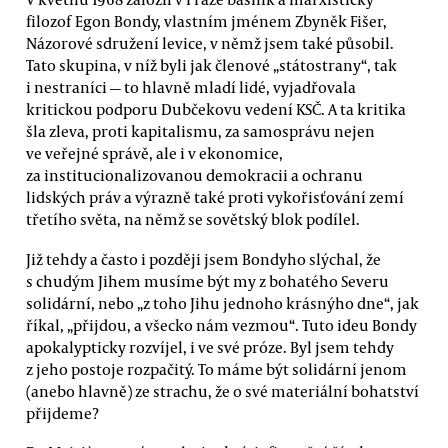
filozof Egon Bondy, vlastním jménem Zbyněk Fišer,
Názorové sdružení levice, v němž jsem také působil.
Tato skupina, v níž byli jak členové „státostrany“, tak
i nestraníci — to hlavně mladí lidé, vyjadřovala
kritickou podporu Dubčekovu vedení KSČ. A ta kritika
šla zleva, proti kapitalismu, za samosprávu nejen
ve veřejné správě, ale i v ekonomice,
za institucionalizovanou demokracii a ochranu
lidských práv a výrazně také proti vykořisťování zemí
třetího světa, na němž se sovětský blok podílel.
Již tehdy a často i později jsem Bondyho slýchal, že
s chudým Jihem musíme být my z bohatého Severu
solidární, nebo „z toho Jihu jednoho krásnýho dne“, jak
říkal, „přijdou, a všecko nám vezmou“. Tuto ideu Bondy
apokalypticky rozvíjel, i ve své próze. Byl jsem tehdy
z jeho postoje rozpačitý. To máme být solidární jenom
(anebo hlavně) ze strachu, že o své materiální bohatství
přijdeme?