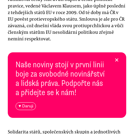
pravice, vedené Václavem Klausem, jako úplně poslední
z tehdejších států EU v roce 2009. Od té doby má ČR v
EU pověst protievropského státu. Smlouva je ale pro ČR
závazná, což dnešní vláda svou protiuprchlickou a vůči
členským státům EU nesolidární politikou zřejmě
nemíní respektovat.
×
Naše noviny stojí v první linii
boje za svobodné novinářství
a lidská práva. Podpořte nás
a přidejte se k nám!
♥ Daruji
Solidarita států, společenských skupin a jednotlivých