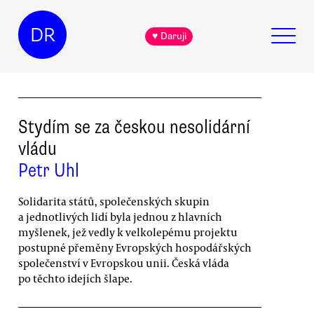
DR
♥ Daruji
Stydím se za českou nesolidární
vládu
Petr Uhl
Solidarita států, společenských skupin
a jednotlivých lidí byla jednou z hlavních
myšlenek, jež vedly k velkolepému projektu
postupné přeměny Evropských hospodářských
společenství v Evropskou unii. Česká vláda
po těchto idejích šlape.