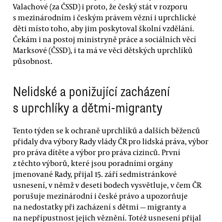
Valachové (za ČSSD) i proto, že český stát v rozporu
s mezinárodním i českým právem vězní i uprchlické
děti místo toho, aby jim poskytoval školní vzdělání.
Čekám i na postoj ministryně práce a sociálních věcí
Marksové (ČSSD), i ta má ve věci dětských uprchlíků
působnost.
Nelidské a ponižující zacházení
s uprchlíky a dětmi-migranty
Tento týden se k ochraně uprchlíků a dalších běženců
přidaly dva výbory Rady vlády ČR pro lidská práva, výbor
pro práva dítěte a výbor pro práva cizinců. První
z těchto výborů, které jsou poradními orgány
jmenované Rady, přijal 15. září sedmistránkové
usnesení, v němž v deseti bodech vysvětluje, v čem ČR
porušuje mezinárodní i české právo a upozorňuje
na nedostatky při zacházení s dětmi — migranty a
na nepřípustnost jejich věznění. Totéž usnesení přijal