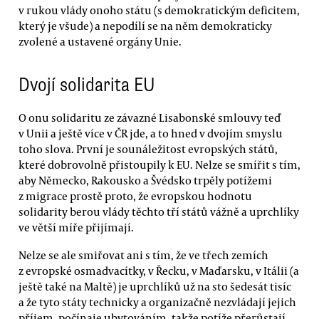
v rukou vlády onoho státu (s demokratickým deficitem,
který je všude) a nepodílí se na něm demokraticky
zvolené a ustavené orgány Unie.
Dvojí solidarita EU
O onu solidaritu ze závazné Lisabonské smlouvy teď
v Unii a ještě více v ČR jde, a to hned v dvojím smyslu
toho slova. První je sounáležitost evropských států,
které dobrovolně přistoupily k EU. Nelze se smířit s tím,
aby Německo, Rakousko a Švédsko trpěly potížemi
z migrace prostě proto, že evropskou hodnotu
solidarity berou vlády těchto tří států vážně a uprchlíky
ve větší míře přijímají.
Nelze se ale smiřovat ani s tím, že ve třech zemích
z evropské osmadvacítky, v Řecku, v Maďarsku, v Itálii (a
ještě také na Maltě) je uprchlíků už na sto šedesát tisíc
a že tyto státy technicky a organizačně nezvládají jejich
příjem, počínaje ubytováním, takže potíže přerůstají