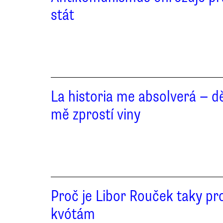
stát
La historia me absolverá — dě
mě zprostí viny
Proč je Libor Rouček taky pro
kvótám