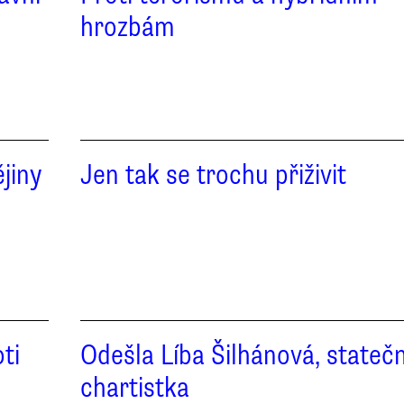
hrozbám
jiny
Jen tak se trochu přiživit
ti
Odešla Líba Šilhánová, stateč
chartistka