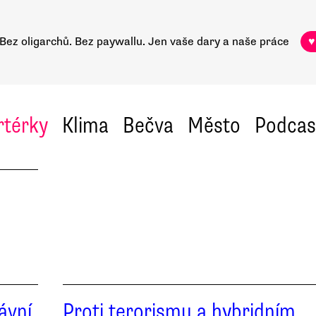
Bez oligarchů. Bez paywallu.
Jen vaše dary a naše práce
♥
rtérky
Klima
Bečva
Město
Podcas
ávní
Proti terorismu a hybridním