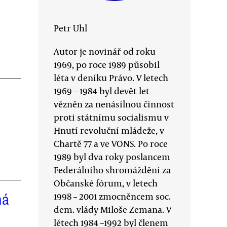
Petr Uhl
Autor je novinář od roku
1969, po roce 1989 působil
léta v deníku Právo. V letech
1969 – 1984 byl devět let
vězněn za nenásilnou činnost
proti státnímu socialismu v
Hnutí revoluční mládeže, v
Chartě 77 a ve VONS. Po roce
1989 byl dva roky poslancem
Federálního shromáždění za
Občanské fórum, v letech
ná
1998 – 2001 zmocněncem soc.
dem. vlády Miloše Zemana. V
létech 1984 –1992 byl členem