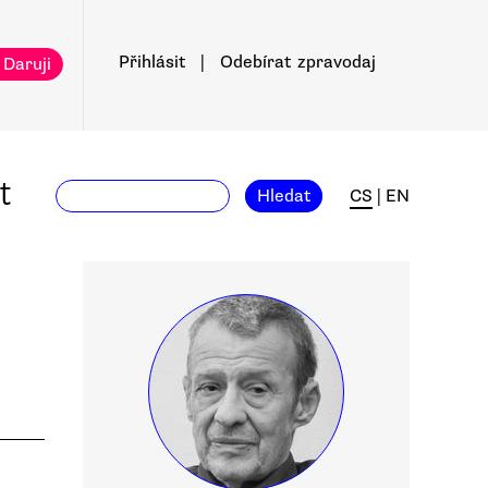
Přihlásit
|
Odebírat
zpravodaj
 Daruji
t
Hledat
CS
|
EN