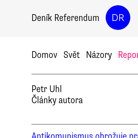
Deník Referendum
DR
Domov
Svět
Názory
Repo
Petr
Uhl
Články autora
Antikomunismus ohrožuje pr