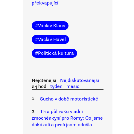
překvapující
#
Václav Klaus
#
Václav Havel
#
Politická kultura
Nejčtenější
Nejdiskutovanější
24 hod
týden
měsíc
1.
Sucho v době motoristické
2.
Tři a půl roku vládní
zmocněnkyní pro Romy: Co jsme
dokázali a proč jsem odešla