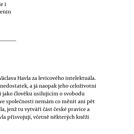
e i
zenin
áclava Havla za levicového intelektuála.
nedostatek, a já naopak jeho celoživotní
 jako člověku usilujícím o svobodu
i ve společnosti nemám co měnit ani pět
la, jenž tu vytváří část české pravice a
vla přisvojují, včetně některých kněží