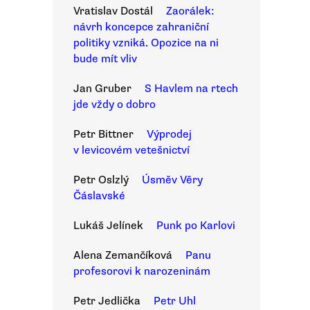
Vratislav Dostál
Zaorálek:
návrh koncepce zahraniční
politiky vzniká. Opozice na ni
bude mít vliv
Jan Gruber
S Havlem na rtech
jde vždy o dobro
Petr Bittner
Výprodej
v levicovém vetešnictví
Petr Oslzlý
Úsměv Věry
Čáslavské
Lukáš Jelínek
Punk po Karlovi
Alena Zemančíková
Panu
profesorovi k narozeninám
Petr Jedlička
Petr Uhl