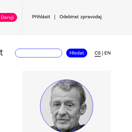
Přihlásit
|
Odebírat
zpravodaj
 Daruji
t
Hledat
CS
|
EN