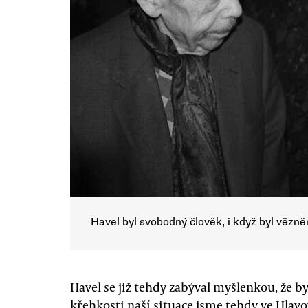
Havel byl svobodný člověk, i když byl vězně
Havel se již tehdy zabýval myšlenkou, že b
křehkosti naší situace jsme tehdy ve Hlavo