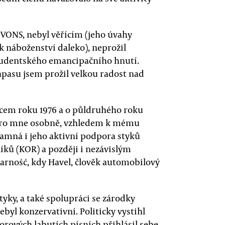
 VONS, nebyl věřícím (jeho úvahy
k náboženství daleko), neprožil
tudentského emancipačního hnutí.
zápasu jsem prožil velkou radost nad
oncem roku 1976 a o půldruhého roku
. Pro mne osobně, vzhledem k mému
namná i jeho aktivní podpora styků
ků (KOR) a později i nezávislým
ność, kdy Havel, člověk automobilový
tyky, a také spolupráci se zárodky
ebyl konzervativní. Politicky vystihl
gorových labutích písních přihlásil sebe