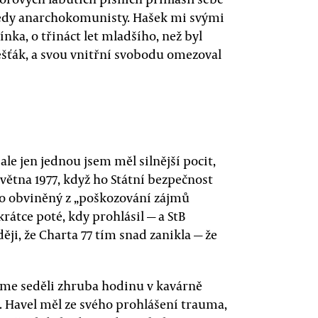
 tedy anarchokomunisty. Hašek mi svými
nka, o třináct let mladšího, než byl
šťák, a svou vnitřní svobodu omezoval
e jen jednou jsem měl silnější pocit,
větna 1977, když ho Státní bezpečnost
ako obviněný z „poškozování zájmů
krátce poté, kdy prohlásil — a StB
ději, že Charta 77 tím snad zanikla — že
sme seděli zhruba hodinu v kavárně
 Havel měl ze svého prohlášení trauma,