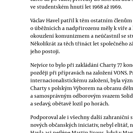
ve studentském hnutí let 1968 až 1969.
Václav Havel patřil k těm ostatním členům
o úběžnících a nadpřirozenu měly k víře a 
okouzlení komunizmem a neúčastnil se s
Několikrát za těch třináct let společného 
jeho postoji.
Nejvíce to bylo při zakládání Charty 77 k
později při přípravách na založení VONS
internacionalistickému založení, byla výz
Charty s polským Výborem na obranu dělní
a samosprávným odborovým svazem Solidar
a sedavý, obětavě lozil po horách.
Podporoval ale i všechny další zahraniční s
nových občanských iniciativ, nebyl elitář, n
Havla asi nejlépe Martin Jirous, když v Ma