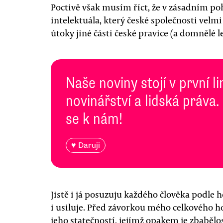
Poctivě však musím říct, že v zásadním po
intelektuála, který české společnosti velm
útoky jiné části české pravice (a domnělé l
Naše noviny stojí v první l
novinářství a lidská práva.
se k nám!
♥ Daruji
Jistě i já posuzuju každého člověka podle 
i usiluje. Před závorkou mého celkového h
jeho statečností, jejímž opakem je zbabělo