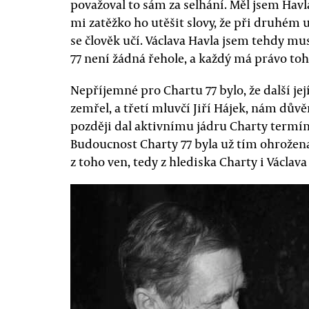
považoval to sám za selhání. Měl jsem Havl
mi zatěžko ho utěšit slovy, že při druhém 
se člověk učí. Václava Havla jsem tehdy m
77 není žádná řehole, a každý má právo toh
Nepříjemné pro Chartu 77 bylo, že další jej
zemřel, a třetí mluvčí Jiří Hájek, nám důvě
později dal aktivnímu jádru Charty termín
Budoucnost Charty 77 byla už tím ohrožena
z toho ven, tedy z hlediska Charty i Václava