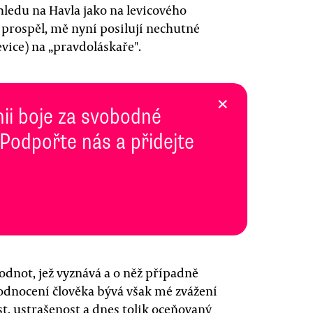
hledu na Havla jako na levicového
i prospěl, mě nyní posilují nechutné
evice) na „pravdoláskaře".
×
inii boje za svobodné
 Podpořte nás a přidejte
hodnot, jež vyznává a o něž případně
odnocení člověka bývá však mé zvážení
st, ustrašenost a dnes tolik oceňovaný