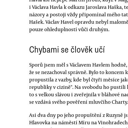
i Václava Havla k odkazu Jaroslava Haška,
názory a postoji vždy připomínal mého tatí
Hašek. Václav Havel opravdu nebyl malomě
pouze ohleduplností vůči druhým.
Chybami se člověk učí
Sporů jsem měl s Václavem Havlem hodně, al
že se nezachoval správně. Bylo to koncem k
propustila z vazby, kde byl čtyři měsíce j
republiky v cizině". Na svobodu ho pustili 
to s velkou slávou i zveřejnila v bláhové na
se vzdává svého pověření mluvčího Charty.
Asi dva dny po jeho propuštění z Ruzyně j
Hlavovka na náměstí Míru na Vinohradech.