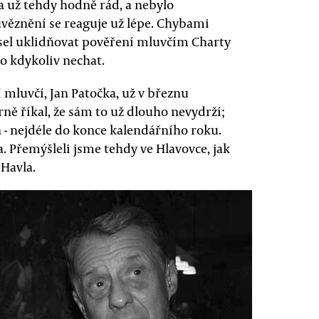
a už tehdy hodně rád, a nebylo
uvěznění se reaguje už lépe. Chybami
usel uklidňovat pověření mluvčím Charty
o kdykoliv nechat.
í mluvčí, Jan Patočka, už v březnu
rně říkal, že sám to už dlouho nevydrží;
 - nejdéle do konce kalendářního roku.
. Přemýšleli jsme tehdy ve Hlavovce, jak
 Havla.