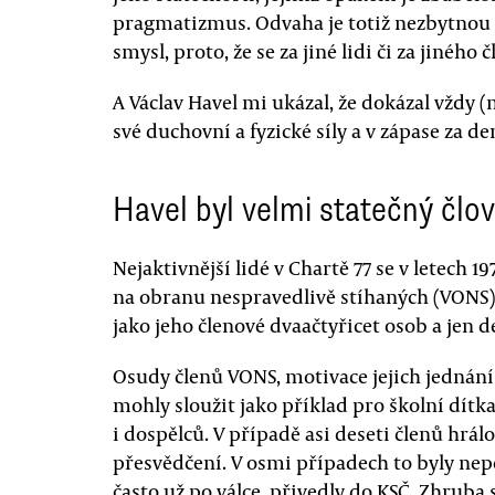
pragmatizmus. Odvaha je totiž nezbytnou
smysl, proto, že se za jiné lidi či za jiného
A Václav Havel mi ukázal, že dokázal vždy 
své duchovní a fyzické síly a v zápase za d
Havel byl velmi statečný člo
Nejaktivnější lidé v Chartě 77 se v letech 1
na obranu nespravedlivě stíhaných (VONS)
jako jeho členové dvaačtyřicet osob a jen de
Osudy členů VONS, motivace jejich jednání
mohly sloužit jako příklad pro školní dítk
i dospělců. V případě asi deseti členů hrálo
přesvědčení. V osmi případech to byly nepo
často už po válce, přivedly do KSČ. Zhruba