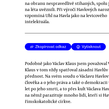
na obranu nespravedlivě stíhaných, spolu j
na léta uvěznili. Při výročí Havlových naro
vzpomíná Uhl na Havla jako na levicového
intelektuála.
Zkopírovat odkaz
Vytisknout
Podobně jako Václav Klaus jsem považoval V
Klaus v tom vždy spatřoval zásadní Havlův 
přednost. Na svém soudu o Václavu Havlovi
člověka a o jeho práva a také o demokraci
let po jeho smrti, a to přes kult Václava Hav
na němž parazituje mnoho lidí, kteří si Ha
římskokatolické církve.