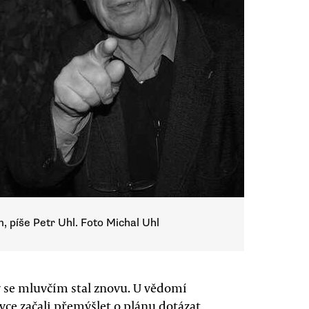
n, píše Petr Uhl. Foto Michal Uhl
y se mluvčím stal znovu. U vědomí
vce začali přemýšlet o plánu dotázat