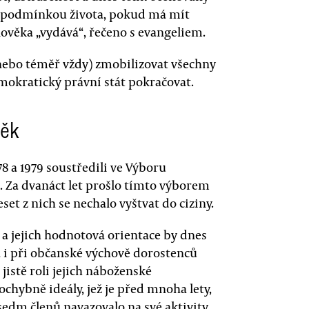
 podmínkou života, pokud má mít
 člověka „vydává“, řečeno s evangeliem.
(nebo téměř vždy) zmobilizovat všechny
emokratický právní stát pokračovat.
věk
978 a 1979 soustředili ve Výboru
. Za dvanáct let prošlo tímto výborem
set z nich se nechalo vyštvat do ciziny.
 a jejich hodnotová orientace by dnes
a i při občanské výchově dorostenců
 jistě roli jejich náboženské
chybně ideály, jež je před mnoha lety,
 sedm členů navazovalo na své aktivity