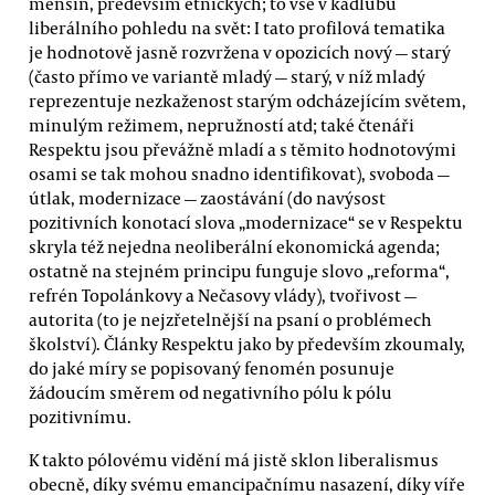
menšin, především etnických; to vše v kadlubu
liberálního pohledu na svět: I tato profilová tematika
je hodnotově jasně rozvržena v opozicích nový — starý
(často přímo ve variantě mladý — starý, v níž mladý
reprezentuje nezkaženost starým odcházejícím světem,
minulým režimem, nepružností atd; také čtenáři
Respektu jsou převážně mladí a s těmito hodnotovými
osami se tak mohou snadno identifikovat), svoboda —
útlak, modernizace — zaostávání (do navýsost
pozitivních konotací slova „modernizace“ se v Respektu
skryla též nejedna neoliberální ekonomická agenda;
ostatně na stejném principu funguje slovo „reforma“,
refrén Topolánkovy a Nečasovy vlády), tvořivost —
autorita (to je nejzřetelnější na psaní o problémech
školství). Články Respektu jako by především zkoumaly,
do jaké míry se popisovaný fenomén posunuje
žádoucím směrem od negativního pólu k pólu
pozitivnímu.
K takto pólovému vidění má jistě sklon liberalismus
obecně, díky svému emancipačnímu nasazení, díky víře