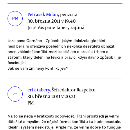
Petrasek Milan
, penzista
PM
30. března 2011 v 19.40
Jistě Vás pane Tabery zajímá
teze pana Černého - Způsob, jakým dokázala globální
neoliberální ofenzíva posledních několika desetiletí obnažit
onen základní konflikt mezi kapitálem a prací a trhem a
státem, který dělení na levici a pravici kdysi dávno způsobil, je
fascinující.
Jak se vám zmíněný konflikt jeví?
erik tabery
, Šéfredaktor Respektu
et
30. března 2011 v 20.21
PM
Na to se nedá v krátkosti odpovědět. Tržní prostředí je velmi
důležité a myslím, že nějaká forma konfliktu tu bude neustále.
Ideální systém neexistuje. Přijde mi, že velmi dobře to funguje