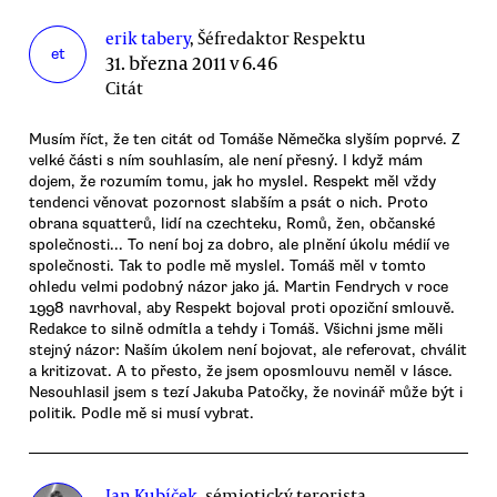
erik tabery
, Šéfredaktor Respektu
et
31. března 2011 v 6.46
Citát
Musím říct, že ten citát od Tomáše Němečka slyším poprvé. Z
velké části s ním souhlasím, ale není přesný. I když mám
dojem, že rozumím tomu, jak ho myslel. Respekt měl vždy
tendenci věnovat pozornost slabším a psát o nich. Proto
obrana squatterů, lidí na czechteku, Romů, žen, občanské
společnosti... To není boj za dobro, ale plnění úkolu médií ve
společnosti. Tak to podle mě myslel. Tomáš měl v tomto
ohledu velmi podobný názor jako já. Martin Fendrych v roce
1998 navrhoval, aby Respekt bojoval proti opoziční smlouvě.
Redakce to silně odmítla a tehdy i Tomáš. Všichni jsme měli
stejný názor: Naším úkolem není bojovat, ale referovat, chválit
a kritizovat. A to přesto, že jsem oposmlouvu neměl v lásce.
Nesouhlasil jsem s tezí Jakuba Patočky, že novinář může být i
politik. Podle mě si musí vybrat.
Jan Kubíček
, sémiotický terorista