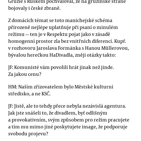
Gruzie s Ruskem pochvaloval, že na gruzínské straně
bojovaly i české zbraně.
Z domácích témat se toto manichejské schéma
přirozeně nejlépe uplatňuje při psaní o minulém
režimu — ten je v Respektu pojat jako v zásadě
homogenní prostor zla bez vnitřních diferencí. Kupř.
v rozhovoru Jaroslava Formánka s Hanou Müllerovou,
bývalou herečkou HaDivadla, znějí otázky takto:
JF: Komunisté vám povolili hrát jinak než jinde.
Za jakou cenu?
HM: Naším zřizovatelem bylo Městské kulturní
středisko, a ne KSČ.
JF: Jistě, ale to tehdy přece nebyla nezávislá agentura.
Jak jste snášeli to, že divadlem, byť odlišným
a provokativním, svým způsobem pro režim pracujete
a tím mu mimo jiné poskytujete image, že podporuje
svobodu projevu?