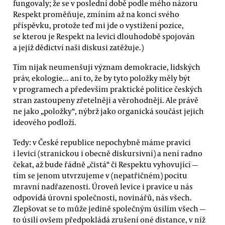
fungovaly; že se v poslední době podle mého názoru
Respekt proměňuje, zmíním až na konci svého
příspěvku, protože teď mi jde o vystižení pozice,
se kterou je Respekt na levici dlouhodobě spojován
a jejíž dědictví naši diskusi zatěžuje.)
Tím nijak neumenšuji význam demokracie, lidských
práv, ekologie... ani to, že by tyto položky měly být
v programech a především praktické politice českých
stran zastoupeny zřetelněji a věrohodněji. Ale právě
ne jako „položky“, nýbrž jako organická součást jejich
ideového podloží.
Tedy: v České republice nepochybně máme pravici
i levici (stranickou i obecně diskursivní) a není radno
čekat, až bude řádně „čistá“ či Respektu vyhovující —
tím se jenom utvrzujeme v (nepatřičném) pocitu
mravní nadřazenosti. Úroveň levice i pravice u nás
odpovídá úrovni společnosti, novinářů, nás všech.
Zlepšovat se to může jedině společným úsilím všech —
to úsilí ovšem předpokládá zrušení oné distance, v níž