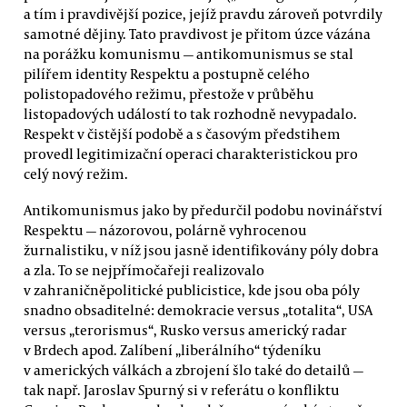
a tím i pravdivější pozice, jejíž pravdu zároveň potvrdily
samotné dějiny. Tato pravdivost je přitom úzce vázána
na porážku komunismu — antikomunismus se stal
pilířem identity Respektu a postupně celého
polistopadového režimu, přestože v průběhu
listopadových událostí to tak rozhodně nevypadalo.
Respekt v čistější podobě a s časovým předstihem
provedl legitimizační operaci charakteristickou pro
celý nový režim.
Antikomunismus jako by předurčil podobu novinářství
Respektu — názorovou, polárně vyhrocenou
žurnalistiku, v níž jsou jasně identifikovány póly dobra
a zla. To se nejpřímočařeji realizovalo
v zahraničněpolitické publicistice, kde jsou oba póly
snadno obsaditelné: demokracie versus „totalita“, USA
versus „terorismus“, Rusko versus americký radar
v Brdech apod. Zalíbení „liberálního“ týdeníku
v amerických válkách a zbrojení šlo také do detailů —
tak např. Jaroslav Spurný si v referátu o konfliktu