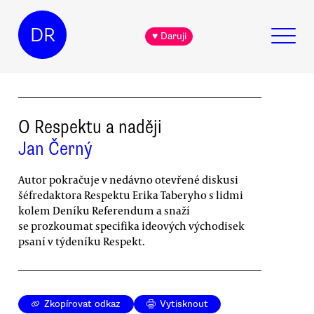
DR
♥ Daruji
O Respektu a naději
Jan Černý
Autor pokračuje v nedávno otevřené diskusi
šéfredaktora Respektu Erika Taberyho s lidmi
kolem Deníku Referendum a snaží
se prozkoumat specifika ideových východisek
psaní v týdeníku Respekt.
Zkopírovat odkaz
Vytisknout