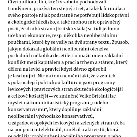
Čtvrt milionu lidí, kteří v sobotu pochodovali
Londýnem, prožívá ten stejný střet, a také k formulaci
svého postoje nijak podstatně nepotřebují lidskoprávní
a ekologické hledisko, a také mohou mít oprávněný
pocit, že druhá strana (britská vláda) se řídí jedinou
učebnicí ekonomie, resp. několika neoliberálními
poučkami, které by se vešly na dvě strany textu. Způsob,
jakým dokázala globální neoliberální ofenzíva
posledních několika desetiletí obnažit onen základní
konflikt mezi kapitálem a prací a trhem a státem, který
dělení na levici a pravici kdysi dávno způsobil,
je fascinující. Nic na tom nemění fakt, že v zemích
s pokročilejší politickou kulturou jsou programy
levicových i pravicových stran skutečně ekologičtější
a celkově košatější — ve zmíněné Velké Británii lze
myslet na komunitaristický program „rudého
konzervativismu“, který doplňuje základní
neoliberální východisko konzervativců,
u západoevropských levicových a zelených stran třeba
na podporu intelektuálů, umělců a aktivistů, která
se odráží v prohloubení sociálního programu o jeho