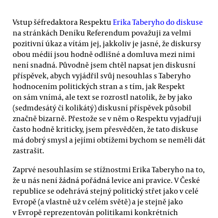
Vstup šéfredaktora Respektu
Erika Taberyho do diskuse
na stránkách Deníku Referendum považuji za velmi
pozitivní úkaz a vítám jej, jakkoliv je jasné, že diskursy
obou médií jsou hodně odlišné a domluva mezi nimi
není snadná. Původně jsem chtěl napsat jen diskusní
příspěvek, abych vyjádřil svůj nesouhlas s Taberyho
hodnocením politických stran a s tím, jak Respekt
on sám vnímá, ale text se rozrostl natolik, že by jako
(sedmdesátý či kolikátý) diskusní příspěvek působil
značně bizarně. Přestože se v něm o Respektu vyjadřuji
často hodně kriticky, jsem přesvědčen, že tato diskuse
má dobrý smysl a jejími obtížemi bychom se neměli dát
zastrašit.
Zaprvé nesouhlasím se stížnostmi Erika Taberyho na to,
že u nás není žádná pořádná levice ani pravice. V České
republice se odehrává stejný politický střet jako v celé
Evropě (a vlastně už v celém světě) a je stejně jako
v Evropě reprezentován politikami konkrétních