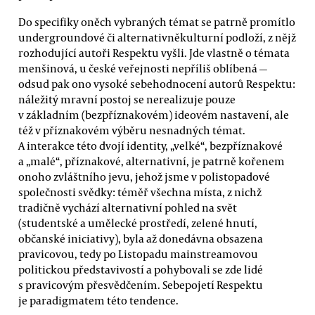
Do specifiky oněch vybraných témat se patrně promítlo
undergroundové či alternativněkulturní podloží, z nějž
rozhodující autoři Respektu vyšli. Jde vlastně o témata
menšinová, u české veřejnosti nepříliš oblíbená —
odsud pak ono vysoké sebehodnocení autorů Respektu:
náležitý mravní postoj se nerealizuje pouze
v základním (bezpříznakovém) ideovém nastavení, ale
též v příznakovém výběru nesnadných témat.
A interakce této dvojí identity, „velké“, bezpříznakové
a „malé“, příznakové, alternativní, je patrně kořenem
onoho zvláštního jevu, jehož jsme v polistopadové
společnosti svědky: téměř všechna místa, z nichž
tradičně vychází alternativní pohled na svět
(studentské a umělecké prostředí, zelené hnutí,
občanské iniciativy), byla až donedávna obsazena
pravicovou, tedy po Listopadu mainstreamovou
politickou představivostí a pohybovali se zde lidé
s pravicovým přesvědčením. Sebepojetí Respektu
je paradigmatem této tendence.