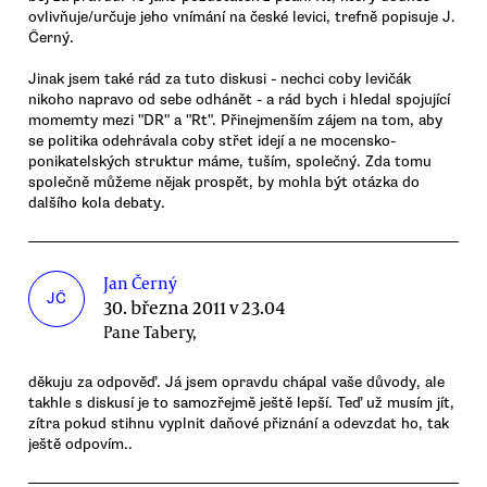
ovlivňuje/určuje jeho vnímání na české levici, trefně popisuje J.
Černý.
Jinak jsem také rád za tuto diskusi - nechci coby levičák
nikoho napravo od sebe odhánět - a rád bych i hledal spojující
momemty mezi "DR" a "Rt". Přinejmenším zájem na tom, aby
se politika odehrávala coby střet idejí a ne mocensko-
ponikatelských struktur máme, tuším, společný. Zda tomu
společně můžeme nějak prospět, by mohla být otázka do
dalšího kola debaty.
Jan Černý
JČ
30. března 2011 v 23.04
Pane Tabery,
děkuju za odpověď. Já jsem opravdu chápal vaše důvody, ale
takhle s diskusí je to samozřejmě ještě lepší. Teď už musím jít,
zítra pokud stihnu vyplnit daňové přiznání a odevzdat ho, tak
ještě odpovím..