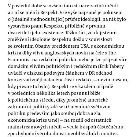
V poslední době se ovšem tato situace začíná měnit
a s ní se mění i Respekt. Vše výše napsané je pokusem
o (ideálně zjednodušující) průřez ideologií, na níž bylo
vystavěno psaní Respektu přibližně v prvním
dvacetiletí jeho existence. Těžko říci, zda k jistému
změkčení ideologie Respektu došlo v souvislosti
se zvolením Obamy prezidentem USA, s ekonomickou
krizí a díky vlivu anglosaských novin na čele s The
Economist na redakční politiku, nebo je lze připsat více
domácím vlivům politickým i redakčním (Erik Tabery
uváděl v diskusi pod svým článkem v DR odchod
konzervativněji naladěné části redakce — nevím ovšem,
kdy přesně to bylo). Respekt se v každém případě
v posledních několika letech posunul blíže
k politickému středu, díky proměně americké
zahraniční politiky zdá se už nevnímá světovou
politiku především jako souboj dobra a zla,
ekonomická krize u něj — na rozdíl od ostatních
mainstreamových médií — vedla k aspoň částečnému
zpochybnění věrohodnosti neoliberálních manter.