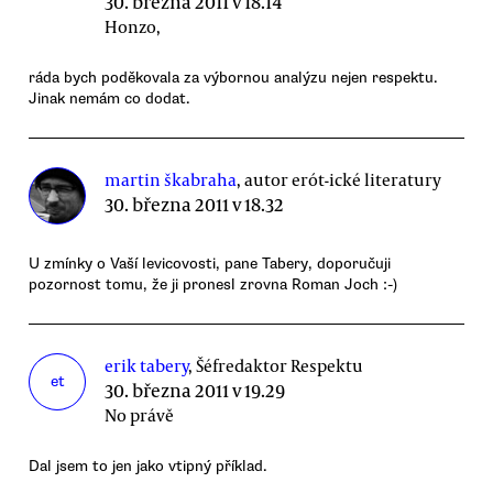
30. března 2011 v 18.14
Honzo,
ráda bych poděkovala za výbornou analýzu nejen respektu.
Jinak nemám co dodat.
martin škabraha
, autor erót-ické literatury
30. března 2011 v 18.32
U zmínky o Vaší levicovosti, pane Tabery, doporučuji
pozornost tomu, že ji pronesl zrovna Roman Joch :-)
erik tabery
, Šéfredaktor Respektu
et
30. března 2011 v 19.29
No právě
Dal jsem to jen jako vtipný příklad.