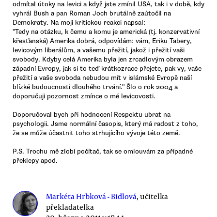
odmítal útoky na levici a když jste zmínil USA, tak i v době, kdy
vyhrál Bush a pan Roman Joch brutálně zaútočil na
Demokraty. Na moji kritickou reakci napsal:
"Tedy na otázku, k čemu a komu je americká (tj. konzervativní
křesťanská) Amerika dobrá, odpovídám: vám, Eriku Tabery,
levicovým liberálům, a vašemu přežití, jakož i přežití vaši
svobody. Kdyby celá Amerika byla jen zrcadlovým obrazem
západní Evropy, jak si to teď krátkozrace přejete, pak vy, vaše
přežití a vaše svoboda nebudou mít v islámské Evropě naší
blízké budoucnosti dlouhého trvání." Šlo o rok 2004 a
doporučuji pozornost zmínce o mé levicovosti.
Doporučoval bych při hodnocení Respektu ubrat na
psychologii. Jsme normální časopis, který má radost z toho,
že se může účastnit toho strhujícího vývoje této země.
P.S. Trochu mě zlobí počítač, tak se omlouvám za případné
překlepy apod.
Markéta Hrbková - Bidlová
, učitelka
překladatelka