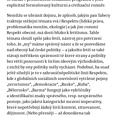
explicitně formulovaný kulturní a civilizační rozměr.
Nemůžu se ubránit dojmu, že způsob, jakým pan Tabery
traktuje stěžejní témata svá i Respektu (lidská práva,
problematika menšin, ekologie) a jak jim rozumí
Respekt obecně, má dosti blízko k fetišismu. Tahle
témata slouží spíše jako fetiš, nástroj pro potvrzení
toho, že „my“ máme správný názor a že se pozvedáme
nad obecný kal české politiky — a jakožto fetiš se také
stávají měřítkem správnosti té které strany a politiky
bez větší pozornosti k širším ideovým východiskům,
z nichž by ony politiky měly vycházet. Podobné, ba snad
ještě silnější je to v zahraničněpolitické linii Respektu,
kde z globálních sociálních souvislostí vytržené pojmy
„terorismus“, „demokracie“, „Rusko“, „Kuba“,
„Bělorusko“, „Barma“ fungují jako vykřičníky
a identifikační znaky správného, resp. nesprávného
postoje, jako jakési kategorické mravní imperativy,
které nepotřebují žádný širší kontext, situovanost,
dějinnost. (Nebo přesněji — až donedávna tak