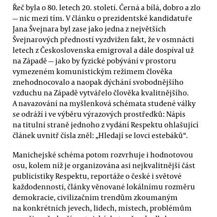
Řeč byla o 80. letech 20. století. Černá a bílá, dobro a zlo
— nic mezi tím. V článku o prezidentské kandidatuře
Jana Švejnara byl zase jako jedna z největších
Švejnarových předností vyzdvižen fakt, že v osmnácti
letech z Československa emigroval a dále dospíval už
na Západě — jako by fyzické pobývání v prostoru
vymezeném komunistickým režimem člověka
znehodnocovalo a naopak dýchání svobodnějšího
vzduchu na Západě vytvářelo člověka kvalitnějšího.
A navazování na myšlenková schémata studené války
se odráží i ve výběru výrazových prostředků: Nápis
na titulní straně jednoho z vydání Respektu ohlašující
článek uvnitř čísla zněl: „Hledají se lovci estebáků“.
Manichejské schéma potom rozvrhuje i hodnotovou
osu, kolem níž je organizována asi nejkvalitnější část
publicistiky Respektu, reportáže o české i světové
každodennosti, články věnované lokálnímu rozměru
demokracie, civilizačním trendům zkoumaným
na konkrétních jevech, lidech, místech, problémům