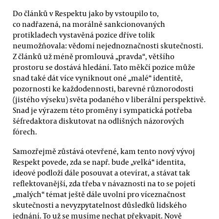
Do článků v Respektu jako by vstoupilo to,
co nadřazená, na morálně sankcionovaných
protikladech vystavěná pozice dříve tolik
neumožňovala: vědomí nejednoznačnosti skutečnosti.
Z článků už méně promlouvá „pravda“, většího
prostoru se dostává hledání. Tato měkčí pozice může
snad také dát více vyniknout oné „malé“ identitě,
pozornosti ke každodennosti, barevné různorodosti
(jistého výseku) světa podaného v liberální perspektivě.
Snad je výrazem této proměny i sympatická potřeba
šéfredaktora diskutovat na odlišných názorových
fórech.
Samozřejmě zůstává otevřené, kam tento nový vývoj
Respekt povede, zda se např. bude „velká“ identita,
ideové podloží dále posouvat a otevírat, a stávat tak
reflektovanější, zda třeba v návaznosti na to se pojetí
„malých“ témat ještě dále uvolní pro víceznačnost
skutečnosti a nevyzpytatelnost důsledků lidského
jednání. To už se musíme nechat překvapit. Nově