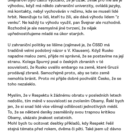
Švejnarovi bylo často vyčítáno, že je cizák. Jinak pro mě ale je
výhodou, když má někdo zahraniční univerzity, ovládá jazyky,
má kontakty, nebyl vychováván v režimu, kde se museli lidé
hrbit. Nesnižuje tu lidi, kteří tu žili, ale dává výhodu lidem "z
venku". Ne každý tu výhodu využil, pan Švejnar ale rozhodně.
Rozhodně je ale nesmyslné jiné tvrzení, že nějak
upřednostňujeme mladé na úkor starých.
U zahraniční politiky se lišíme (zajímavé je, že ČSSD má
tradičně velmi podobný názor s V. Klausem). Když Rusko
napadne malou zemi, přijde mi správné, že se postavíme na její
stranu. Kolega Spurný psal o českých zbraních v té
souvislosti, že Rusko uvalilo embargo na země, které Gruzii
prodávají zbraně. Samozřejmě proto, aby se tato země
nemohla bránit. Proto mi přijde dobré pochválit Česko, že se
toho nezaleklo.
Myslím, že v Respektu k žádnému obratu v posledních letech
nedošlo, tím méně v souvislosti se zvolením Obamy. Řekl bych
jen, že si snad lidé více všímají odlišnosti jednotlivých médií.
To, že se některé deníky zesměšnily svou trapnou kritikou
Obamy, ukázalo jinakost ostatních.
Mohl bych tu ocitovat desítky příkladů, kdy Respekt řešil
stejná témata před rokem, dvěma či pěti. Také jsem už dávno