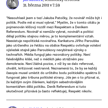
31. března 2011 v 7.59
"Nesouhlasil jsem s tezí Jakuba Patočky, že novinář může být i
politik. Podle mě si musí vybrat." Myslím, že v tomto citátu je
pojmenován klíčový rozdíl mezi Respektem a Deníkem
Referendum. Novinář si nemůže vybrat, novináři a politici
dělají politiku stejnou měrou, je to komplementární vztah.
Neexistuje nepolitická novinařina. Karikatura Jiřího Paroubka
jako utrženého ze řetězu na obálce Respektu ovlivňuje volební
výsledek stejně jako Paroubkovy nevybíravé výroky o
technařích. Média fungují jako rezonátory politiky. Není
falešnějšího klišé, než o médiích jako strážném psu
demokracie. Není žádná pozice, z níž by se dalo referovat,
chválit, kritizovat nestranně. Neznamená to, že by se každý
časopis musel umístit do určitého bodu politického spektra či
fungovat jako tribuna politické strany. Jde jen o to přiznat si,
že každým svým článkem, každým sebedrobnějším
komentářem dělá politiku. Deník Referendum si tuto
skutečnost přiznává (a často reflektuje), Respekt nikoliv.