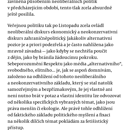
zaviněná působením neoliberálních politik
v předcházejícím období, tento tlak zcela absurdně
ještě posílila.
Veřejnou politiku tak po Listopadu zcela ovládl
neoliberální diskurs ekonomický a neokonzervativní
diskurs zahraničněpolitický. Jakákoliv alternativní
pozice je a priori podezřelá a je často nahlížena jako
mravně závadná — jako kdyby se nechtěla poučit
z dějin, jako by bránila žádoucímu pokroku.
Sebeporozumění Respektu jako média „alternativního“,
svobodného, elitního... je, jak se aspoň domnívám,
založeno na odhlížení od tohoto neoliberálního
a neokonzervativního základu, který se stal natolik
samozřejmým a bezpříznakovým, že jej vlastně ani
není nutno brát v potaz a vlastní identitu lze odvozovat
od několika specifických vybraných témat, jako jsou
práva menšin či ekologie. Ale právě tohle odhlížení
od faktického základu politického myšlení a fixaci
na několik dílčích témat pokládám za fetišistický
přístup.