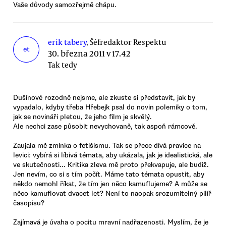
Vaše důvody samozřejmě chápu.
erik tabery
, Šéfredaktor Respektu
et
30. března 2011 v 17.42
Tak tedy
Dušínové rozodně nejsme, ale zkuste si představit, jak by
vypadalo, kdyby třeba Hřebejk psal do novin polemiky o tom,
jak se novináři pletou, že jeho film je skvělý.
Ale nechci zase působit nevychovaně, tak aspoň rámcově.
Zaujala mě zmínka o fetišismu. Tak se přece dívá pravice na
levici: vybírá si líbivá témata, aby ukázala, jak je idealistická, ale
ve skutečnosti... Kritika zleva mě proto překvapuje, ale budiž.
Jen nevím, co si s tím počít. Máme tato témata opustit, aby
někdo nemohl říkat, že tím jen něco kamuflujeme? A může se
něco kamuflovat dvacet let? Není to naopak srozumitelný pilíř
časopisu?
Zajímavá je úvaha o pocitu mravní nadřazenosti. Myslím, že je