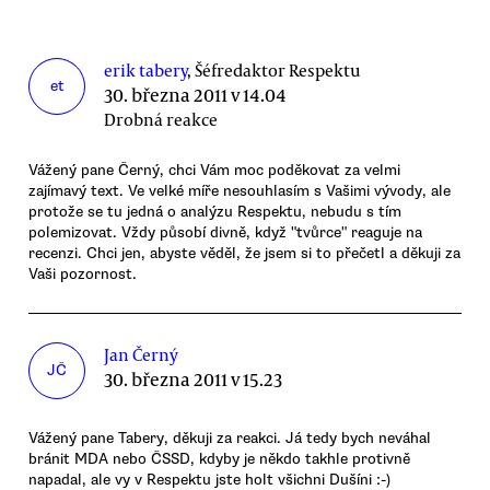
erik tabery
, Šéfredaktor Respektu
et
30. března 2011 v 14.04
Drobná reakce
Vážený pane Černý, chci Vám moc poděkovat za velmi
zajímavý text. Ve velké míře nesouhlasím s Vašimi vývody, ale
protože se tu jedná o analýzu Respektu, nebudu s tím
polemizovat. Vždy působí divně, když "tvůrce" reaguje na
recenzi. Chci jen, abyste věděl, že jsem si to přečetl a děkuji za
Vaši pozornost.
Jan Černý
JČ
30. března 2011 v 15.23
Vážený pane Tabery, děkuji za reakci. Já tedy bych neváhal
bránit MDA nebo ČSSD, kdyby je někdo takhle protivně
napadal, ale vy v Respektu jste holt všichni Dušíni :-)