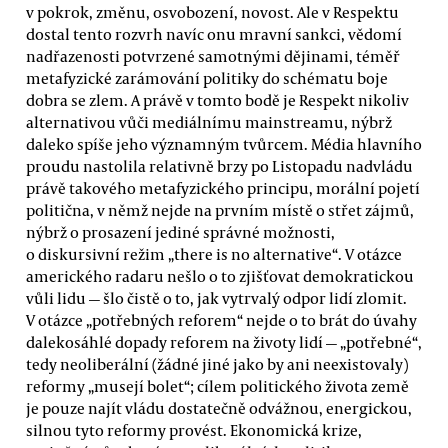
v pokrok, změnu, osvobození, novost. Ale v Respektu
dostal tento rozvrh navíc onu mravní sankci, vědomí
nadřazenosti potvrzené samotnými dějinami, téměř
metafyzické zarámování politiky do schématu boje
dobra se zlem. A právě v tomto bodě je Respekt nikoliv
alternativou vůči mediálnímu mainstreamu, nýbrž
daleko spíše jeho významným tvůrcem. Média hlavního
proudu nastolila relativně brzy po Listopadu nadvládu
právě takového metafyzického principu, morální pojetí
politična, v němž nejde na prvním místě o střet zájmů,
nýbrž o prosazení jediné správné možnosti,
o diskursivní režim „there is no alternative“. V otázce
amerického radaru nešlo o to zjišťovat demokratickou
vůli lidu — šlo čistě o to, jak vytrvalý odpor lidí zlomit.
V otázce „potřebných reforem“ nejde o to brát do úvahy
dalekosáhlé dopady reforem na životy lidí — „potřebné“,
tedy neoliberální (žádné jiné jako by ani neexistovaly)
reformy „musejí bolet“; cílem politického života země
je pouze najít vládu dostatečně odvážnou, energickou,
silnou tyto reformy provést. Ekonomická krize,