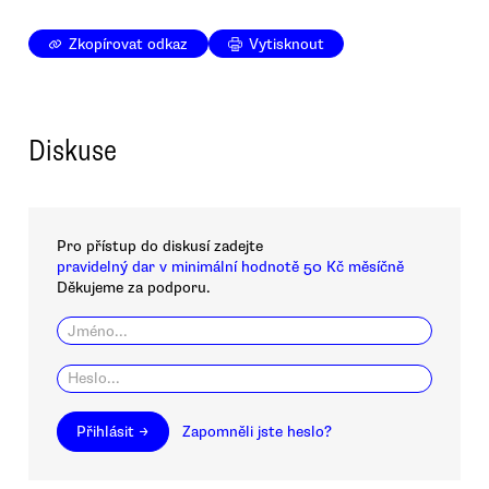
Zkopírovat odkaz
Vytisknout
Diskuse
Pro přístup do diskusí zadejte
pravidelný dar v minimální hodnotě 50 Kč měsíčně
Děkujeme za podporu.
Přihlásit →
Zapomněli jste heslo?