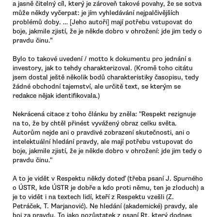
a jasně čitelný cíl, který je zároveň takové povahy, že se sotva
může někdy vyčerpat: je jím vyhledávání nejpalčivějších
problémů doby. … [Jeho autoři] mají potřebu vstupovat do
boje, jakmile zjistí, že je někde dobro v ohrožení: jde jim tedy o
pravdu činu.”
Bylo to takové uvedení / motto k dokumentu pro jednání s
investory, jak to tehdy charakterizoval. (Kromě toho citátu
jsem dostal ještě několik bodů charakteristiky časopisu, tedy
žádné obchodní tajemství, ale určitě text, se kterým se
redakce nějak identifikovala.)
Nekrácená citace z toho článku by zněla: "Respekt rezignuje
na to, že by chtěl přinést vyvážený obraz celku světa.
Autorům nejde ani o pravdivé zobrazení skutečnosti, ani o
intelektuální hledání pravdy, ale mají potřebu vstupovat do
boje, jakmile zjistí, že je někde dobro v ohrožení: jde jim tedy o
pravdu činu."
A to je vidět v Respektu někdy doteď (třeba psaní J. Spurného
o ÚSTR, kde ÚSTR je dobře a kdo proti němu, ten je zloduch) a
je to vidět i na textech lidí, kteří z Respektu vzešli (Z.
Petráček, T. Marjanović). Ne hledání (akademické) pravdy, ale
boj za pravdu. To jako pozůstatek z psaní Rt, který dodnes