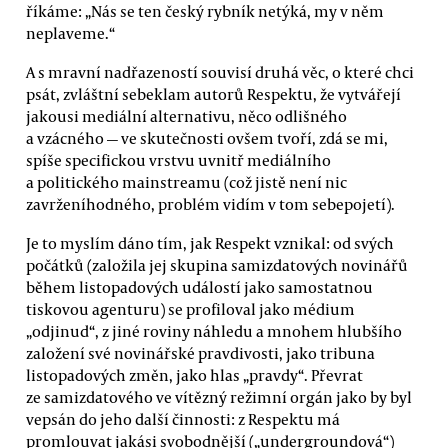
říkáme: „Nás se ten český rybník netýká, my v něm
neplaveme.“
A s mravní nadřazeností souvisí druhá věc, o které chci
psát, zvláštní sebeklam autorů Respektu, že vytvářejí
jakousi mediální alternativu, něco odlišného
a vzácného — ve skutečnosti ovšem tvoří, zdá se mi,
spíše specifickou vrstvu uvnitř mediálního
a politického mainstreamu (což jistě není nic
zavrženíhodného, problém vidím v tom sebepojetí).
Je to myslím dáno tím, jak Respekt vznikal: od svých
počátků (založila jej skupina samizdatových novinářů
během listopadových událostí jako samostatnou
tiskovou agenturu) se profiloval jako médium
„odjinud“, z jiné roviny náhledu a mnohem hlubšího
založení své novinářské pravdivosti, jako tribuna
listopadových změn, jako hlas „pravdy“. Převrat
ze samizdatového ve vítězný režimní orgán jako by byl
vepsán do jeho další činnosti: z Respektu má
promlouvat jakási svobodnější („undergroundová“)