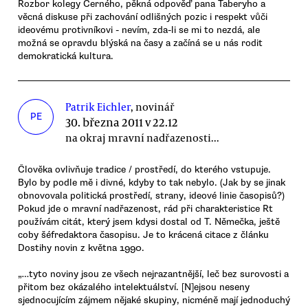
Rozbor kolegy Černého, pěkná odpověď pana Taberyho a
věcná diskuse při zachování odlišných pozic i respekt vůči
ideovému protivníkovi - nevím, zda-li se mi to nezdá, ale
možná se opravdu blýská na časy a začíná se u nás rodit
demokratická kultura.
Patrik Eichler
, novinář
PE
30. března 2011 v 22.12
na okraj mravní nadřazenosti...
Člověka ovlivňuje tradice / prostředí, do kterého vstupuje.
Bylo by podle mě i divné, kdyby to tak nebylo. (Jak by se jinak
obnovovala politická prostředí, strany, ideové linie časopisů?)
Pokud jde o mravní nadřazenost, rád při charakteristice Rt
používám citát, který jsem kdysi dostal od T. Němečka, ještě
coby šéfredaktora časopisu. Je to krácená citace z článku
Dostihy novin z května 1990.
„…tyto noviny jsou ze všech nejrazantnější, leč bez surovosti a
přitom bez okázalého intelektuálství. [N]ejsou neseny
sjednocujícím zájmem nějaké skupiny, nicméně mají jednoduchý