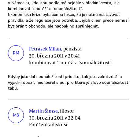
v Německu, kde jsou podle mě nejdále v hledání cesty, jak
kombinovat "soutěž" a "sounáležitost".
Ekonomická krize byla cenná lekce, že je nutné nastavovat
pravidla, a že regulace jsou potřeba. Jejich cílem přece nemusí
být bránit obchodu, ale naopak ho zprůhlednit.
Petrasek Milan
, penzista
PM
30. března 2011 v 20.41
kombinovat "soutěž" a "sounáležitost".
Kdyby jste dal sounáležitosti prioritu, tak jste velmi zdařile
vyjádřil opozit neoliberalismu, pro které je slovo sounáležitost
tabu.
Martin Šimsa
, filosof
MŠ
30. března 2011 v 22.04
Potěšení z diskuse