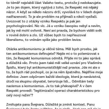
to téměř nejslabší část Vašeho textu, protože ji nedokazujete.
Je to jen dojem, který vyplývá z toho, že Respekt má nějaký
názor. A když se někdo názoru drží, vyvolává to v lidech dojem
nadřazenosti. To je ale problém na přijímači a nikoli vysílači.
Uvozovat to z otázky vzniku Respektu je pak jen
psychologizování. Nic víc. Já u vzniku časopisu nebyl a nevím,
jak by mě mohl ovlivnit. Není ani pravda, že bychom viděli svět
v rovině dobro a zlo. Už vůbec bych to nepřisuzoval
liberalismu, to vnímám spíše jako problém levice.
Otázka antikomunismu je věčné téma. Měl bych prosbu, jak
ten antikomunismus definujete? Nejde mi o to polemizovat s
tím, že Respekt komunismus odmítá. Přijde mi to jako správá
a důležitá věc. Proto jsem také měl velké uznání pro Vladimíra
Špidlu, který byl antikomunističtější než pravice. Jde mi ale o
to, že bych rád pochopil, co je na něm špatného. Nejdříve moje
definice: Jsem odpůrcem každé ideologie, která je nenávistná,
útočí na skupinu obyvatel, terorizuje lidi... Odmítám tedy
nacismus a komunismus. Je to tak překvapivé? A v čem
Respekt provedl: "legitimizační operaci charakteristickou pro
celý nový režim"?
Zmiňujete pana Švejnara. Důležité je zmínit kontext. Panu