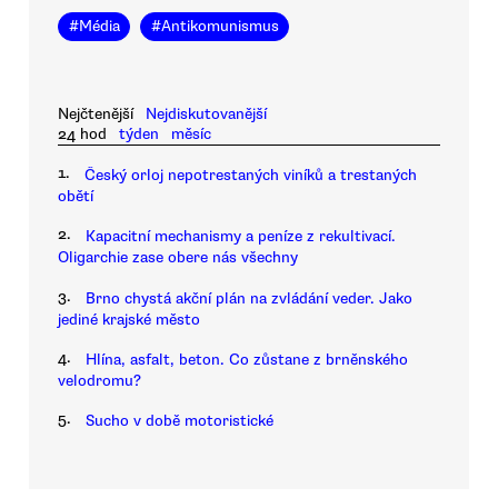
#
Média
#
Antikomunismus
Nejčtenější
Nejdiskutovanější
24 hod
týden
měsíc
1.
Český orloj nepotrestaných viníků a trestaných
obětí
2.
Kapacitní mechanismy a peníze z rekultivací.
Oligarchie zase obere nás všechny
3.
Brno chystá akční plán na zvládání veder. Jako
jediné krajské město
4.
Hlína, asfalt, beton. Co zůstane z brněnského
velodromu?
5.
Sucho v době motoristické