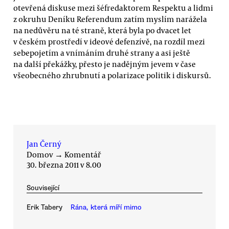
otevřená diskuse mezi šéfredaktorem Respektu a lidmi
z okruhu Deníku Referendum zatím myslím narážela
na nedůvěru na té straně, která byla po dvacet let
v českém prostředí v ideové defenzívě, na rozdíl mezi
sebepojetím a vnímáním druhé strany a asi ještě
na další překážky, přesto je nadějným jevem v čase
všeobecného zhrubnutí a polarizace politik i diskursů.
Jan Černý
Domov
→
Komentář
30. března 2011 v 8.00
Související
Erik Tabery
Rána, která míří mimo