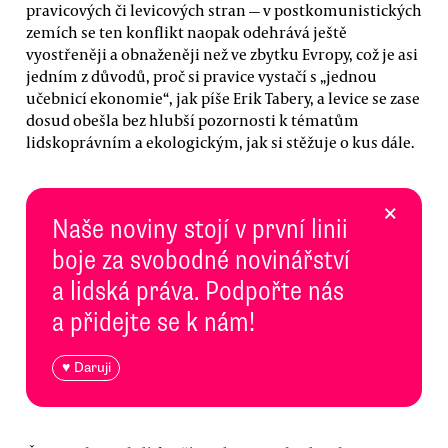
pravicových či levicových stran — v postkomunistických
zemích se ten konflikt naopak odehrává ještě
vyostřeněji a obnaženěji než ve zbytku Evropy, což je asi
jedním z důvodů, proč si pravice vystačí s „jednou
učebnicí ekonomie“, jak píše Erik Tabery, a levice se zase
dosud obešla bez hlubší pozornosti k tématům
lidskoprávním a ekologickým, jak si stěžuje o kus dále.
×
Naše noviny stojí v první linii
boje za svobodné novinářství
a lidská práva. Podpořte nás
a přidejte se k nám!
♥ Daruji