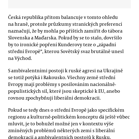
Česká republika přitom balancuje v tomto ohledu
na hraně, protože průzkumy stranických preferencí
naznačují, že by mohla po příštích zamířit do tábora
Slovenska a Maďarska. Pokud by se to stalo, dovršilo
by to ironické popření Kunderovy teze o „západní
střední Evropě“, kterou Sovětský svaz brutálně unesl
na Východ.
S ambivalentními postoji k ruské agresi na Ukrajině
se totiž potýká i Rakousko. Všechny země střední
Evropy mají problémy s posilováním nacionálně-
populistických sil, které jsou skeptické k EU, anebo
rovnou zpochybňují liberální demokracii.
Pokud se tedy dnes o střední Evropě jako specifickém
regionu a kulturně-politickém konceptu dá ještě vůbec
mluvit, je to bohužel možné jen v kontextu výše
zmíněných problémů některých zemí s liberální
demokracií a ambivalentních postojů k Rusku.