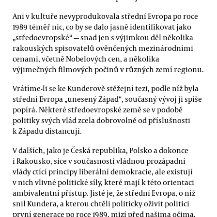
Ani v kultuře nevyprodukovala střední Evropa po roce
1989 téměř nic, co by se dalo jasně identifikovat jako
„středoevropské“ — snad jen s výjimkou děl několika
rakouských spisovatelů ověnčených mezinárodními
cenami, včetně Nobelových cen, a několika
výjimečných filmových počinů v různých zemí regionu.
Vrátíme-li se ke Kunderově stěžejní tezi, podle níž byla
střední Evropa „unesený Západ“, současný vývoj ji spíše
popírá. Některé středoevropské země se v podobě
politiky svých vlád zcela dobrovolně od příslušnosti
k Západu distancují.
V dalších, jako je Česká republika, Polsko a dokonce
i Rakousko, sice v současnosti vládnou prozápadní
vlády ctící principy liberální demokracie, ale existují
v nich vlivné politické síly, které mají k této orientaci
ambivalentní přístup. Jisté je, že střední Evropa, o níž
snil Kundera, a kterou chtěli politicky oživit politici
první generace po roce 1989, mizí před našima očima.