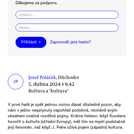
Děkujeme za podporu.
Přihlásit →
Zapomněli jste heslo?
Josef Poláček
, Důchodce
JP
5. dubna 2024 v 9.42
Kultura a "kultura"
V prvé řadě je opět jednou nutno dávat důsledně pozor, aby
nám v jedno nesplynuly napohled podobné, nicméně svým
obsahem značně rozdílné pojmy. Krátce řečeno: když Kundera
hovořil o kultuře (střední Evropy), měl tím na mysli podstatně
jiný fenomén, než když J. Pehe užívá pojem (západní) kultura.