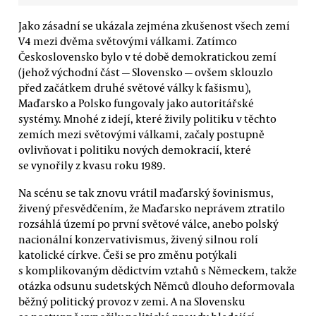
Jako zásadní se ukázala zejména zkušenost všech zemí
V4 mezi dvěma světovými válkami. Zatímco
Československo bylo v té době demokratickou zemí
(jehož východní část — Slovensko — ovšem sklouzlo
před začátkem druhé světové války k fašismu),
Maďarsko a Polsko fungovaly jako autoritářské
systémy. Mnohé z idejí, které živily politiku v těchto
zemích mezi světovými válkami, začaly postupně
ovlivňovat i politiku nových demokracií, které
se vynořily z kvasu roku 1989.
Na scénu se tak znovu vrátil maďarský šovinismus,
živený přesvědčením, že Maďarsko neprávem ztratilo
rozsáhlá území po první světové válce, anebo polský
nacionální konzervativismus, živený silnou rolí
katolické církve. Češi se pro změnu potýkali
s komplikovaným dědictvím vztahů s Německem, takže
otázka odsunu sudetských Němců dlouho deformovala
běžný politický provoz v zemi. A na Slovensku