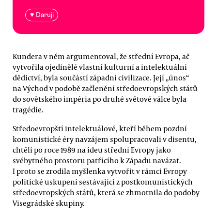
♥ Daruji
Kundera v něm argumentoval, že střední Evropa, ač
vytvořila ojedinělé vlastní kulturní a intelektuální
dědictví, byla součástí západní civilizace. Její „únos“
na Východ v podobě začlenění středoevropských států
do sovětského impéria po druhé světové válce byla
tragédie.
Středoevropští intelektuálové, kteří během pozdní
komunistické éry navzájem spolupracovali v disentu,
chtěli po roce 1989 na ideu střední Evropy jako
svébytného prostoru patřícího k Západu navázat.
I proto se zrodila myšlenka vytvořit v rámci Evropy
politické uskupení sestávající z postkomunistických
středoevropských států, která se zhmotnila do podoby
Visegrádské skupiny.