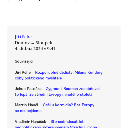
Jiří Pehe
Domov
→
Sloupek
4. dubna 2024 v 9.41
Související
Jiří Pehe
Rozporuplné dědictví Milana Kundery
coby politického myslitele
Jakub Patočka
Zygmunt Bauman zosobňoval
to lepší ze střední Evropy minulého století
Martin Hančl
Češi u kormidla? Bez Evropy
se neobejdeme
Vladimír Hanáček
Sto sedmdesát let
geopolitického aktéra jménem Střední Evropa