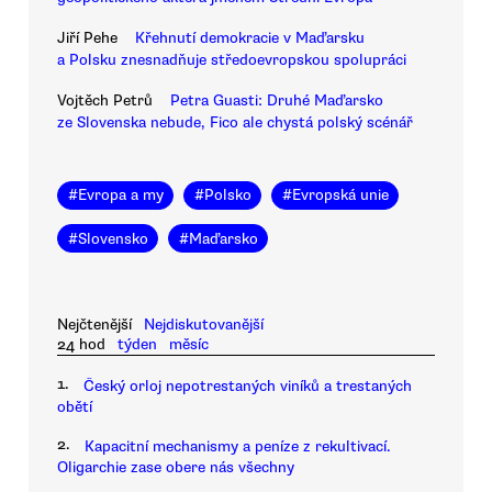
Jiří Pehe
Křehnutí demokracie v Maďarsku
a Polsku znesnadňuje středoevropskou spolupráci
Vojtěch Petrů
Petra Guasti: Druhé Maďarsko
ze Slovenska nebude, Fico ale chystá polský scénář
#
Evropa a my
#
Polsko
#
Evropská unie
#
Slovensko
#
Maďarsko
Nejčtenější
Nejdiskutovanější
24 hod
týden
měsíc
1.
Český orloj nepotrestaných viníků a trestaných
obětí
2.
Kapacitní mechanismy a peníze z rekultivací.
Oligarchie zase obere nás všechny