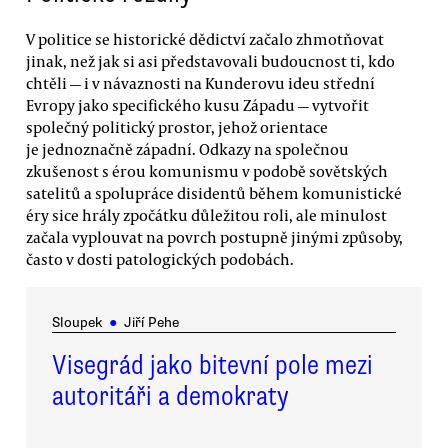
V politice se historické dědictví začalo zhmotňovat
jinak, než jak si asi představovali budoucnost ti, kdo
chtěli — i v návaznosti na Kunderovu ideu střední
Evropy jako specifického kusu Západu — vytvořit
společný politický prostor, jehož orientace
je jednoznačně západní. Odkazy na společnou
zkušenost s érou komunismu v podobě sovětských
satelitů a spolupráce disidentů během komunistické
éry sice hrály zpočátku důležitou roli, ale minulost
začala vyplouvat na povrch postupně jinými způsoby,
často v dosti patologických podobách.
Sloupek
●
Jiří Pehe
Visegrád jako bitevní pole mezi
autoritáři a demokraty