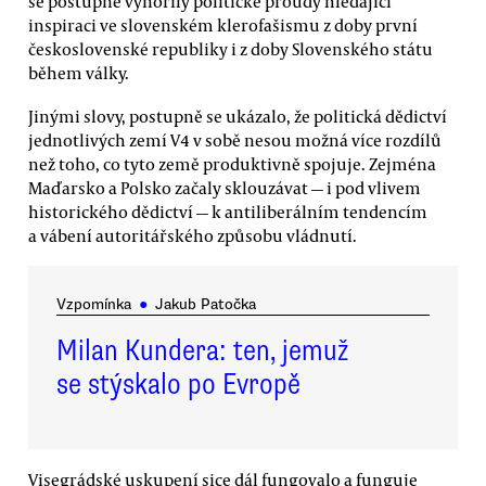
se postupně vynořily politické proudy hledající
inspiraci ve slovenském klerofašismu z doby první
československé republiky i z doby Slovenského státu
během války.
Jinými slovy, postupně se ukázalo, že politická dědictví
jednotlivých zemí V4 v sobě nesou možná více rozdílů
než toho, co tyto země produktivně spojuje. Zejména
Maďarsko a Polsko začaly sklouzávat — i pod vlivem
historického dědictví — k antiliberálním tendencím
a vábení autoritářského způsobu vládnutí.
Vzpomínka
●
Jakub Patočka
Milan Kundera: ten, jemuž
se stýskalo po Evropě
Visegrádské uskupení sice dál fungovalo a funguje