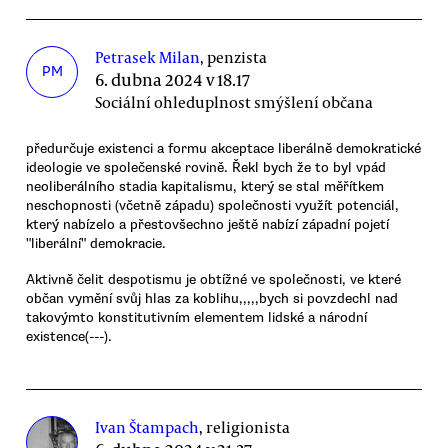
Petrasek Milan
, penzista
PM
6. dubna 2024 v 18.17
Sociální ohleduplnost smýšlení občana
předurčuje existenci a formu akceptace liberálně demokratické
ideologie ve společenské rovině. Řekl bych že to byl vpád
neoliberálního stadia kapitalismu, který se stal měřítkem
neschopnosti (včetně západu) společnosti využít potenciál,
který nabízelo a přestovšechno ještě nabízí západní pojetí
"liberální" demokracie.
Aktivně čelit despotismu je obtížné ve společnosti, ve které
občan vymění svůj hlas za koblihu,,,,,bych si povzdechl nad
takovýmto konstitutivním elementem lidské a národní
existence(---).
Ivan Štampach
, religionista