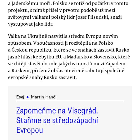
a Jaderskému moři. Polsko se totiž od počátku v tomto
projektu, s nímž přišel v prvotní podobě už mezi
světovými válkami polský lídr Józef Piłsudski, snaží
vystupovat jako lídr.
Válka na Ukrajině nasvítila střední Evropu novým
způsobem. V současnosti ji rozštěpila na Polsko
a Českou republiku, které se ve snahách zastavit Rusko
jasně hlásí ke zbytku EU, a Maďarsko a Slovensko, které
se chtějí stavět do role jakýchsi mostů mezi Západem
a Ruskem, přičemž občas otevřeně sabotují společné
evropské snahy Rusko zastavit.
Esej
●
Martin Hančl
Zapomeňme na Visegrád.
Staňme se středozápadní
Evropou