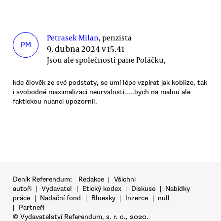
Petrasek Milan
, penzista
PM
9. dubna 2024 v 15.41
Jsou ale společnosti pane Poláčku,
kde člověk ze své podstaty, se umí lépe vzpírat jak koblize, tak
i svobodné maximalizaci neurvalosti.....bych na malou ale
faktickou nuanci upozornil.
Deník Referendum:
Redakce
|
Všichni
autoři
|
Vydavatel
|
Etický kodex
|
Diskuse
|
Nabídky
práce
|
Nadační fond
|
Bluesky
|
Inzerce
|
null
|
Partneři
© Vydavatelství Referendum, s. r. o., 2020.