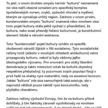
To jest: v onom druhém smyslu termín "kultura" neznamená
nic více nežli obecné označení pro specifický komplex
společenských norem, zvyků, způsobů chování a myšlení,
kterým se vyznačuje určitý region. Zatímco v onom prvém,
kunderovském smyslu "kultura" znamená něco mnohem více:
toto pojetí kultury stále ještě vychází z přesvědčení, že
kultura, nebo snad přesněji řečeno kulturnost, je konstitutivní
element lidské a národní existence.
Toto "kunderovské" pojetí kultury vzniklo ze specifik
zkušenosti národů žijících v říši socialismu. Tyto socialistické
režimy totiž (ačkoliv v mnohých ohledech antikulturní) velmi
propagovaly kulturu, neboť si byly vědomy jejího
ideologického významu. Pro srovnání: pro státy liberální
demokracie je takto intenzivní vztah ke kultuře zbytečný
respektive přebytečný; ty pozornost svých populací fixují v
prvé řadě na statky ryze materiální, tedy na excesivní konzum.
Jakási "kultura" zde sice samozřejmě také existuje, ale v
naprosté většině pouze taktéž ryze konzumního, tedy
plytkého charakteru.
Zatímco režimy východní Evropy, tím že na kulturu přísně
dohlížely, ji tím fakticky zároveň vyzdvihovaly na mnohem
vyšší stupeň její významovosti. A na straně druhé - kdo se vůči