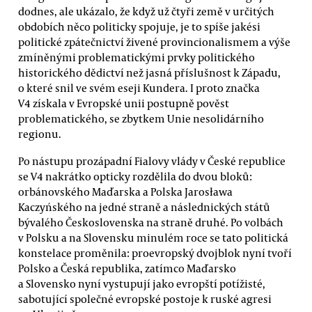
dodnes, ale ukázalo, že když už čtyři země v určitých
obdobích něco politicky spojuje, je to spíše jakési
politické zpátečnictví živené provincionalismem a výše
zmíněnými problematickými prvky politického
historického dědictví než jasná příslušnost k Západu,
o které snil ve svém eseji Kundera. I proto značka
V4 získala v Evropské unii postupně pověst
problematického, se zbytkem Unie nesolidárního
regionu.
Po nástupu prozápadní Fialovy vlády v České republice
se V4 nakrátko opticky rozdělila do dvou bloků:
orbánovského Maďarska a Polska Jarosława
Kaczyńského na jedné straně a následnických států
bývalého Československa na straně druhé. Po volbách
v Polsku a na Slovensku minulém roce se tato politická
konstelace proměnila: proevropský dvojblok nyní tvoří
Polsko a Česká republika, zatímco Maďarsko
a Slovensko nyní vystupují jako evropští potížisté,
sabotující společné evropské postoje k ruské agresi