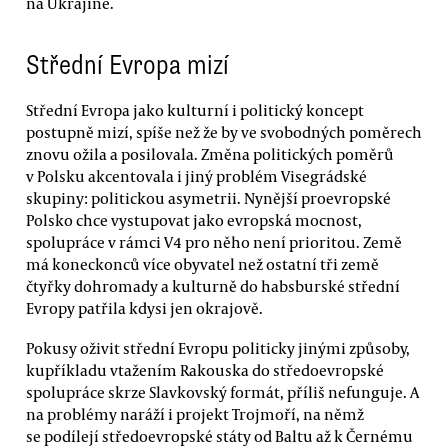
na Ukrajině.
Střední Evropa mizí
Střední Evropa jako kulturní i politický koncept
postupně mizí, spíše než že by ve svobodných poměrech
znovu ožila a posilovala. Změna politických poměrů
v Polsku akcentovala i jiný problém Visegrádské
skupiny: politickou asymetrii. Nynější proevropské
Polsko chce vystupovat jako evropská mocnost,
spolupráce v rámci V4 pro něho není prioritou. Země
má koneckonců více obyvatel než ostatní tři země
čtyřky dohromady a kulturně do habsburské střední
Evropy patřila kdysi jen okrajově.
Pokusy oživit střední Evropu politicky jinými způsoby,
kupříkladu vtažením Rakouska do středoevropské
spolupráce skrze Slavkovský formát, příliš nefunguje. A
na problémy naráží i projekt Trojmoří, na němž
se podílejí středoevropské státy od Baltu až k Černému