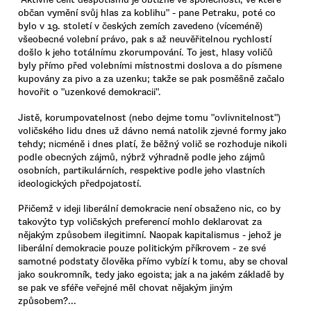
občan vymění svůj hlas za koblihu" - pane Petraku, poté co
bylo v 19. století v českých zemích zavedeno (víceméně)
všeobecné volební právo, pak s až neuvěřitelnou rychlostí
došlo k jeho totálnímu zkorumpování. To jest, hlasy voličů
byly přímo před volebními místnostmi doslova a do písmene
kupovány za pivo a za uzenku; takže se pak posměšně začalo
hovořit o "uzenkové demokracii".
Jistě, korumpovatelnost (nebo dejme tomu "ovlivnitelnost")
voličského lidu dnes už dávno nemá natolik zjevné formy jako
tehdy; nicméně i dnes platí, že běžný volič se rozhoduje nikoli
podle obecných zájmů, nýbrž výhradně podle jeho zájmů
osobních, partikulárních, respektive podle jeho vlastních
ideologických předpojatostí.
Přičemž v ideji liberální demokracie není obsaženo nic, co by
takovýto typ voličských preferencí mohlo deklarovat za
nějakým způsobem ilegitimní. Naopak kapitalismus - jehož je
liberální demokracie pouze politickým příkrovem - ze své
samotné podstaty člověka přímo vybízí k tomu, aby se choval
jako soukromník, tedy jako egoista; jak a na jakém základě by
se pak ve sféře veřejné měl chovat nějakým jiným
způsobem?...