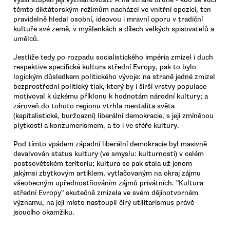
těmto diktátorským režimům nacházel ve vnitřní opozici, ten
pravidelně hledal osobní, ideovou i mravní oporu v tradiční
kultuře své země, v myšlenkách a dílech velkých spisovatelů a
umělců.
Jestliže tedy po rozpadu socialistického impéria zmizel i duch
respektive specifická kultura střední Evropy, pak to bylo
logickým důsledkem politického vývoje: na straně jedné zmizel
bezprostřední politický tlak, který by i širší vrstvy populace
motivoval k úzkému příklonu k hodnotám národní kultury; a
zároveň do tohoto regionu vtrhla mentalita světa
(kapitalistické, buržoazní) liberální demokracie, s její zmíněnou
plytkostí a konzumerismem, a to i ve sféře kultury.
Pod tímto vpádem západní liberální demokracie byl masivně
devalvován status kultury (ve smyslu: kulturnosti) v celém
postsovětském teritoriu; kultura se pak stala už jenom
jakýmsi zbytkovým artiklem, vytlačovaným na okraj zájmu
všeobecným upřednostňováním zájmů privátních. "Kultura
střední Evropy" skutečně zmizela ve svém dějinotvorném
významu, na její místo nastoupil čirý utilitarismus právě
jsoucího okamžiku.