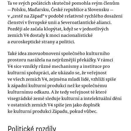
Ta ve svých počátcích skutečně pomohla svým členům
— Polsku, Maďarsku, České republice a Slovensku —
v „cestě na Západ“ v podobě relativně rychlého dosažení
členství v Evropské unii a Severoatlantické alianci.
Později ale začala klopýtat, když se v jednotlivých
zemích V4 dostaly k moci nacionalistické
a euroskeptické strany a politici.
Také idea znovuobnovení společného kulturního
prostoru narážela na nejrůznější překážky. V rámci
V4 sice vznikly různé mechanismy a instituce pro
kulturní spolupráci, ale ukázalo se, že veřejnost
ve všech zemích V4, zejména mladí lidé, vzhlíží spíše
k západní kulturní produkci než ke společnému
kulturnímu odkazu. A že tedy veřejnost té které
visegrádské země sleduje kulturní a intelektuální dění
v ostatních zemích V4 spíše jen jako doplněk
ke kulturní produkci Západu, pokud vůbec.
Politické rozdíly