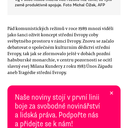
země produktivně spojuje. Foto Michal Čížek, AFP
Pád komunistických režimů v roce 1989 mnozí viděli
jako šanci oživit koncept střední Evropy coby
svébytného prostoru v rámci Evropy. Znovu se začalo
debatovat o společném kulturním dědictví střední
Evropy, tak jak se zformovalo ještě v dobách pozdní
habsburské monarchie, v centru pozornosti se ocitl
slavný esej Milana Kundery z roku 1983 Únos Západu
aneb Tragédie střední Evropy.
×
Naše noviny stojí v první linii
boje za svobodné novinářství
a lidská práva. Podpořte nás
a přidejte se k nám!