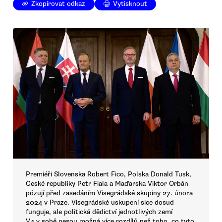
Zkopírovat odkaz
Vytisknout
Premiéři Slovenska Robert Fico, Polska Donald Tusk,
České republiky Petr Fiala a Maďarska Viktor Orbán
pózují před zasedáním Visegrádské skupiny 27. února
2024 v Praze. Visegrádské uskupení sice dosud
funguje, ale politická dědictví jednotlivých zemí
V4 v sobě nesou možná více rozdílů než toho, co tyto