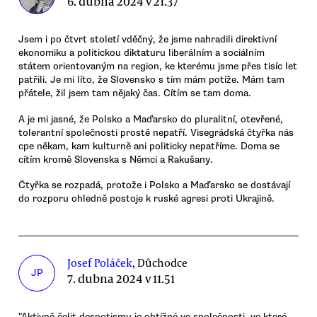
6. dubna 2024 v 21.37
Jsem i po čtvrt století vděčný, že jsme nahradili direktivní
ekonomiku a politickou diktaturu liberálním a sociálním
státem orientovaným na region, ke kterému jsme přes tisíc let
patřili. Je mi líto, že Slovensko s tím mám potíže. Mám tam
přátele, žil jsem tam nějaký čas. Cítím se tam doma.
A je mi jasné, že Polsko a Maďarsko do pluralitní, otevřené,
tolerantní společnosti prostě nepatří. Visegrádská čtyřka nás
cpe někam, kam kulturně ani politicky nepatříme. Doma se
cítím kromě Slovenska s Němci a Rakušany.
Čtyřka se rozpadá, protože i Polsko a Maďarsko se dostávají
do rozporu ohledně postoje k ruské agresi proti Ukrajině.
Josef Poláček
, Důchodce
JP
7. dubna 2024 v 11.51
"Aktivně čelit despotismu je obtížné ve společnosti, ve které