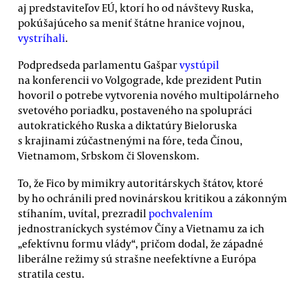
aj predstaviteľov EÚ, ktorí ho od návštevy Ruska,
pokúšajúceho sa meniť štátne hranice vojnou,
vystríhali
.
Podpredseda parlamentu Gašpar
vystúpil
na konferencii vo Volgograde, kde prezident Putin
hovoril o potrebe vytvorenia nového multipolárneho
svetového poriadku, postaveného na spolupráci
autokratického Ruska a diktatúry Bieloruska
s krajinami zúčastnenými na fóre, teda Čínou,
Vietnamom, Srbskom či Slovenskom.
To, že Fico by mimikry autoritárskych štátov, ktoré
by ho ochránili pred novinárskou kritikou a zákonným
stíhaním, uvítal, prezradil
pochvalením
jednostraníckych systémov Číny a Vietnamu za ich
„efektívnu formu vlády“, pričom dodal, že západné
liberálne režimy sú strašne neefektívne a Európa
stratila cestu.