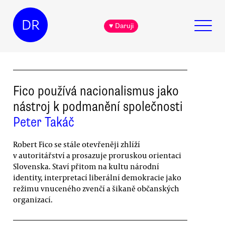
DR
♥ Daruji
Fico používá nacionalismus jako
nástroj k podmanění společnosti
Peter Takáč
Robert Fico se stále otevřeněji zhlíží
v autoritářství a prosazuje proruskou orientaci
Slovenska. Staví přitom na kultu národní
identity, interpretací liberální demokracie jako
režimu vnuceného zvenčí a šikaně občanských
organizací.