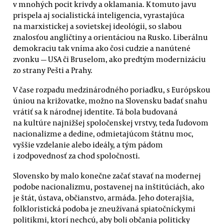
v mnohých pocit krivdy a oklamania. K tomuto javu
prispela aj socialistická inteligencia, vyrastajúca
na marxistickej a sovietskej ideológii, so slabou
znalosťou angličtiny a orientáciou na Rusko. Liberálnu
demokraciu tak vníma ako čosi cudzie a nanútené
zvonku — USA či Bruselom, ako predtým modernizáciu
zo strany Pešti a Prahy.
V čase rozpadu medzinárodného poriadku, s Európskou
úniou na križovatke, možno na Slovensku badať snahu
vrátiť sa k národnej identite. Tá bola budovaná
na kultúre najnižšej spoločenskej vrstvy, teda ľudovom
nacionalizme a dedine, odmietajúcom štátnu moc,
vyššie vzdelanie alebo ideály, a tým pádom
i zodpovednosť za chod spoločnosti.
Slovensko by malo konečne začať stavať na modernej
podobe nacionalizmu, postavenej na inštitúciách, ako
je štát, ústava, občianstvo, armáda. Jeho doterajšia,
folkloristická podoba je zneužívaná spiatočníckymi
politikmi, ktorí nechcú, aby boli občania politicky