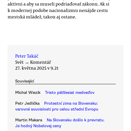
aktívni a aby sa museli podriaďovať zákonu. Ak si
k modernej podobe nacionalizmu nenájde cestu
mestská mládež, takou aj ostane.
Peter Takáč
Svět
→
Komentář
27. května 2025 v 9.21
Související
Michal Wiezik
Tristo päťdesiat medveďov
Petr Jedlička
Protestní zima na Slovensku:
varovné souvislosti pro celou střední Evropu
Martin Makara
Na Slovensku došlo k prevratu.
Je hodný Nobelovej ceny