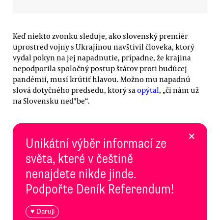
Keď niekto zvonku sleduje, ako slovenský premiér
uprostred vojny s Ukrajinou navštívil človeka, ktorý
vydal pokyn na jej napadnutie, prípadne, že krajina
nepodporila spoločný postup štátov proti budúcej
pandémii, musí krútiť hlavou. Možno mu napadnú
slová dotyčného predsedu, ktorý sa
opýtal
, „či nám už
na Slovensku ned*be“.
×
Unikátní výběr informací ze
světa, které v češtině
nenajdete nikde jinde.
Podpořte Deník Referendum!
♥ Daruji