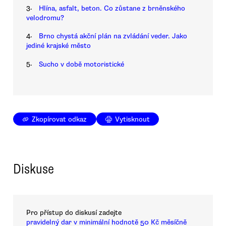
3.
Hlína, asfalt, beton. Co zůstane z brněnského
velodromu?
4.
Brno chystá akční plán na zvládání veder. Jako
jediné krajské město
5.
Sucho v době motoristické
Zkopírovat odkaz
Vytisknout
Diskuse
Pro přístup do diskusí zadejte
pravidelný dar v minimální hodnotě 50 Kč měsíčně