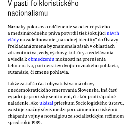
V pasti folkloristického
nacionalismu
Náznaky pokusov o odčlenenie sa od európskeho
a medzinárodného práva potvrdil tiež šokujúci
návrh
vlády
na zadefinovanie „národnej identity“ do Ústavy.
Prekladaná zmena by znamenala zásah v oblastiach
zdravotníctva, vedy, výchovy, kultúry a vzdelávania
a viedla k
obmedzeniu
možnosti na prerušenia
tehotenstva, partnerstiev dvojíc rovnakého pohlavia,
eutanázie, či zmene pohlavia.
Takže zatiaľ čo časť obyvateľstva má obavy
z nedemokratického smerovania Slovenska, iná časť
vyjadruje proruský sentiment, či skôr protizápadné
naladenie. Ako
ukázal
prieskum Sociologického ústavu,
existuje značný súvis medzi porozumením ruskému
chápaniu vojny a nostalgiou za socialistickým režimom
spred roku 1989.