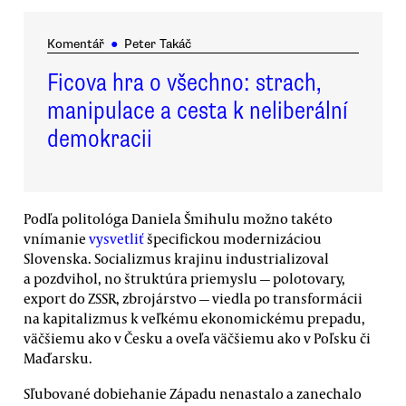
Komentář
●
Peter Takáč
Ficova hra o všechno: strach,
manipulace a cesta k neliberální
demokracii
Podľa politológa Daniela Šmihulu možno takéto
vnímanie
vysvetliť
špecifickou modernizáciou
Slovenska. Socializmus krajinu industrializoval
a pozdvihol, no štruktúra priemyslu — polotovary,
export do ZSSR, zbrojárstvo — viedla po transformácii
na kapitalizmus k veľkému ekonomickému prepadu,
väčšiemu ako v Česku a oveľa väčšiemu ako v Poľsku či
Maďarsku.
Sľubované dobiehanie Západu nenastalo a zanechalo