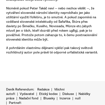
Nicméně pokud Peter Takáč neví -- nebo nechce vědět --, že
vytváření slovenské národní identity neprobíhalo jen jako
utilitární využití folklóru, je to smutné. A pokud zapomíná na
vzdělané slovenské intelektuály od Šafaříka, Štúra přes
davisty po Šimečku, Kusého, Novosada, Münze etc.(abych
mluvil jen o těch, kteří dozráli před rokem 1989), pak je to
povážlivé. Protože potom zahazuje to, k čemu postnacionální
slovenská identita může být.
A pohrdáním vlastnímu dějinami vyklízí pak takový světově
rozhlídnutý autor pole právě té odporné urfašistická variantě.
Deník Referendum:
Redakce
|
Všichni
autoři
|
Vydavatel
|
Etický kodex
|
Diskuse
|
Nabídky
práce
|
Nadační fond
|
Bluesky
|
Inzerce
|
null
|
Partneři