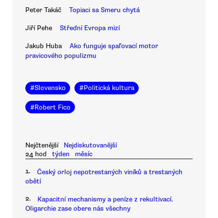
Peter Takáč
Topiaci sa Smeru chytá
Jiří Pehe
Střední Evropa mizí
Jakub Huba
Ako funguje spaľovací motor
pravicového populizmu
#
Slovensko
#
Politická kultura
#
Robert Fico
Nejčtenější
Nejdiskutovanější
24 hod
týden
měsíc
1.
Český orloj nepotrestaných viníků a trestaných
obětí
2.
Kapacitní mechanismy a peníze z rekultivací.
Oligarchie zase obere nás všechny