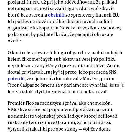
poslanci Smeru už pri jeho zdôvodňovaní. Za príklad
netransparentnosti si vzali Ligu za duševné zdravie,
ktorú bez overenia
obvinili
zo sprenevery financií EÚ.
Ich pokles na nové morálne dno prirovnal riaditeľ
organizácie k skopnutiu človeka na vozíku zo schodov,
po ktorom by páchateľ kričal, že padajúci ohrozuje
okolie.
O kontrole vplyvu a lobingu oligarchov, nadnárodných
firiem či komerčných subjektov na verejnú politiku
nepadlo zo strany vlády či prezidenta ani slovo. Zákon
dostal prívlastok „ruský“ aj preto, lebo predseda SNS
potvrdil
, že o jeho návrhu rokoval v Moskve, pričom
Tibor Gašpar zo Smeru sa v parlamente vyhrážal, že to je
len začiatok a týchto zmenách budú pokračovať.
Premiér Fico sa medzitým správal ako chameleón.
V Moskve si síce bol pripomenúť porážku nacizmu,
no namiesto vojenskej prehliadky, v ktorej defilovali
ruské sily terorizujúce Ukrajinu, zašiel do múzea.
Vytvoril si tak alibi pre obe strany — voličov doma