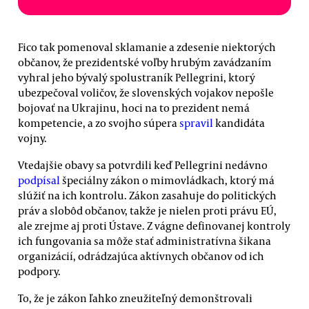
Fico tak pomenoval sklamanie a zdesenie niektorých
občanov, že prezidentské voľby hrubým zavádzaním
vyhral jeho bývalý spolustraník Pellegrini, ktorý
ubezpečoval voličov, že slovenských vojakov nepošle
bojovať na Ukrajinu, hoci na to prezident nemá
kompetencie, a zo svojho súpera
spravil
kandidáta
vojny.
Vtedajšie obavy sa potvrdili keď Pellegrini nedávno
podpísal
špeciálny zákon o mimovládkach, ktorý má
slúžiť na ich kontrolu. Zákon zasahuje do politických
práv a slobôd občanov, takže je nielen proti právu EÚ,
ale zrejme aj proti Ústave. Z vágne definovanej kontroly
ich fungovania sa môže stať administratívna šikana
organizácií, odrádzajúca aktívnych občanov od ich
podpory.
To, že je zákon ľahko zneužiteľný demonštrovali