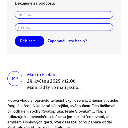
Děkujeme za podporu.
Přihlásit →
Zapomněli jste heslo?
Martin Profant
MP
29. května 2025 v 12.06
Mám rád ty, co mají jasno...
Ficova vláda si opravdu urfašisticky rozehrává nacionalistické
fangličkaření. Nikoliv od včerejška, svého času Fico šaškoval
při odhalení sochy "Svatopluka, krále Slováků" ... Nápis
odkazuje k slovenskému fašismu jen zprostředkovaně, ale
emblém Hlinkových gard, který tesatel toho paňáka obdařil
Svatoplukův štít,je zcela výmluvný.