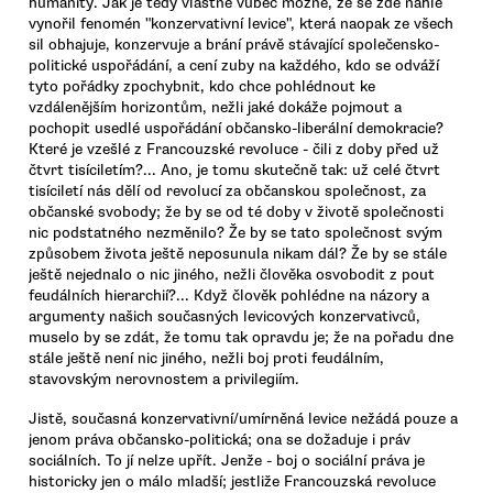
humanity. Jak je tedy vlastně vůbec možné, že se zde náhle
vynořil fenomén "konzervativní levice", která naopak ze všech
sil obhajuje, konzervuje a brání právě stávající společensko-
politické uspořádání, a cení zuby na každého, kdo se odváží
tyto pořádky zpochybnit, kdo chce pohlédnout ke
vzdálenějším horizontům, nežli jaké dokáže pojmout a
pochopit usedlé uspořádání občansko-liberální demokracie?
Které je vzešlé z Francouzské revoluce - čili z doby před už
čtvrt tisíciletím?... Ano, je tomu skutečně tak: už celé čtvrt
tisíciletí nás dělí od revolucí za občanskou společnost, za
občanské svobody; že by se od té doby v životě společnosti
nic podstatného nezměnilo? Že by se tato společnost svým
způsobem života ještě neposunula nikam dál? Že by se stále
ještě nejednalo o nic jiného, nežli člověka osvobodit z pout
feudálních hierarchií?... Když člověk pohlédne na názory a
argumenty našich současných levicových konzervativců,
muselo by se zdát, že tomu tak opravdu je; že na pořadu dne
stále ještě není nic jiného, nežli boj proti feudálním,
stavovským nerovnostem a privilegiím.
Jistě, současná konzervativní/umírněná levice nežádá pouze a
jenom práva občansko-politická; ona se dožaduje i práv
sociálních. To jí nelze upřít. Jenže - boj o sociální práva je
historicky jen o málo mladší; jestliže Francouzská revoluce