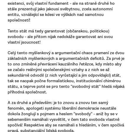
existenci, svůj vlastní fundament - ale na straně druhé ho
stále prezentují jako jakousi svébytnou, zcela autonomní
entitu, vznášející se kdesi ve výškách nad samotnou
společností!
Tento stát má tedy garantovat (občanskou, politickou)
svobodu - ale přitom nijak nedokáže garantovat ani svou
vlastní jsoucnost!
Celý tento myšlenkový a argumentační chaos pramení ze dvou
základních myšlenkových a argumentačních deficitů. Za prvé je
to ono zmíněné převrácení kauzálního řetězce, kdy místo aby
se začalo reálnými společenskými vztahy a z nich se až
sekundárně odvodil (z nich vyrůstající a jim odpovídající) stát,
tak se naopak počne formalistickou, institucionální chimérou
státu, a teprve poté se pro tento "svobodný stát" hledá nějaká
příhodná společnost.
A za druhé a především: je to znovu a znovu ten samý
fenomén, apologeti systému liberální demokracie neustále
dokola žonglují s pojmem a heslem "svobody" - aniž by se v
sebemenším namáhali vysvětlit, v čem tato svoboda vlastně
spočívá! Respektive aby se namáhali s hledáním, v čem spočívá
pravá, substanciální lidská svoboda.