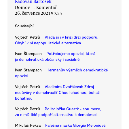
Radovan Bartošek
Domov
→
Komentář
26. července 2023 v 7.55
Související
Vojtěch Petrů
Vláda si i v krizi drží podporu.
Chybí k ní nepopulistická alternativa
Ivan Štampach
Potřebujeme opozici, která
je demokratická občansky i sociálně
Ivan Štampach
Hermanův výsměch demokratické
opozici
Vojtěch Petrů
Vladimíra Dvořáková: Zdroj
nedůvěry v demokracii? Chudí chudnou, bohatí
bohatnou
Vojtěch Petrů
Politoložka Guasti: Jsou meze,
za nimiž lidé podpoří alternativu k demokracii
Mikuláš Peksa
Falešná maska Giorgie Meloniové.