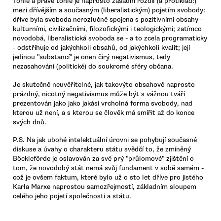
Tohle a právě tohle je naprosto zásadní rozdíl (a protiklad!)
mezi dřívějším a současným (liberalistickým) pojetím svobody:
dříve byla svoboda nerozlučně spojena s pozitivními obsahy -
kulturními, civilizačními, filozofickými i teologickými; zatímco
novodobá, liberalistická svoboda se - a to zcela programaticky
- odstřihuje od jakýchkoli obsahů, od jakýchkoli kvalit; její
jedinou "substancí" je onen čirý negativismus, tedy
nezasahování (politické) do soukromé sféry občana.
Je skutečně neuvěřitelné, jak takovýto obsahově naprosto
prázdný, nicotný negativismus může být s vážnou tváří
prezentován jako jako jakási vrcholná forma svobody, nad
kterou už není, a s kterou se člověk má smířit až do konce
svých dnů.
P.S. Na jak ubohé intelektuální úrovni se pohybují současné
diskuse a úvahy o charakteru státu svědčí to, že zmíněný
Böckleförde je oslavován za své prý "průlomové" zjištění o
tom, že novodobý stát nemá svůj fundament v sobě samém -
což je ovšem faktum, které bylo už o sto let dříve pro jistého
Karla Marxe naprostou samozřejmostí, základním sloupem
celého jeho pojetí společnosti a státu.