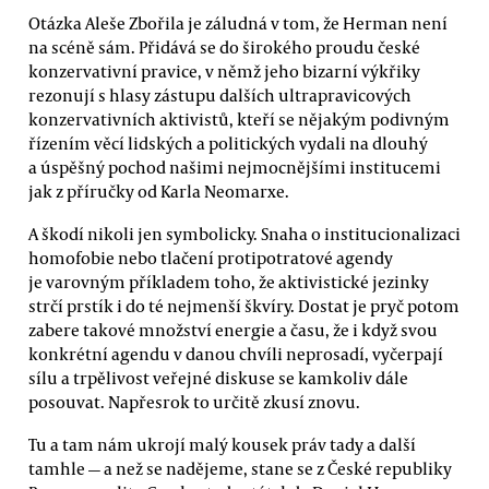
Otázka Aleše Zbořila je záludná v tom, že Herman není
na scéně sám. Přidává se do širokého proudu české
konzervativní pravice, v němž jeho bizarní výkřiky
rezonují s hlasy zástupu dalších ultrapravicových
konzervativních aktivistů, kteří se nějakým podivným
řízením věcí lidských a politických vydali na dlouhý
a úspěšný pochod našimi nejmocnějšími institucemi
jak z příručky od Karla Neomarxe.
A škodí nikoli jen symbolicky. Snaha o institucionalizaci
homofobie nebo tlačení protipotratové agendy
je varovným příkladem toho, že aktivistické jezinky
strčí prstík i do té nejmenší škvíry. Dostat je pryč potom
zabere takové množství energie a času, že i když svou
konkrétní agendu v danou chvíli neprosadí, vyčerpají
sílu a trpělivost veřejné diskuse se kamkoliv dále
posouvat. Napřesrok to určitě zkusí znovu.
Tu a tam nám ukrojí malý kousek práv tady a další
tamhle — a než se nadějeme, stane se z České republiky