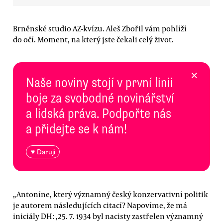
Brněnské studio AZ-kvízu. Aleš Zbořil vám pohlíží
do očí. Moment, na který jste čekali celý život.
×
Naše noviny stojí v první linii
boje za svobodné novinářství
a lidská práva. Podpořte nás
a přidejte se k nám!
♥ Daruji
„Antoníne, který významný český konzervativní politik
je autorem následujících citací? Napovíme, že má
iniciály DH: ‚25. 7. 1934 byl nacisty zastřelen významný