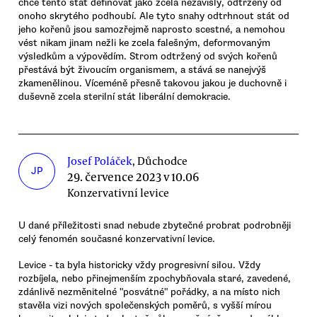
chce tento stát definovat jako zcela nezávislý, odtržený od
onoho skrytého podhoubí. Ale tyto snahy odtrhnout stát od
jeho kořenů jsou samozřejmě naprosto scestné, a nemohou
vést nikam jinam nežli ke zcela falešným, deformovaným
výsledkům a výpovědím. Strom odtržený od svých kořenů
přestává být živoucím organismem, a stává se nanejvýš
zkamenělinou. Víceméně přesně takovou jakou je duchovně i
duševně zcela sterilní stát liberální demokracie.
Josef Poláček
, Důchodce
JP
29. července 2023 v 10.06
Konzervativní levice
U dané příležitosti snad nebude zbytečné probrat podrobněji
celý fenomén současné konzervativní levice.
Levice - ta byla historicky vždy progresivní silou. Vždy
rozbíjela, nebo přinejmenším zpochybňovala staré, zavedené,
zdánlivě nezměnitelné "posvátné" pořádky, a na místo nich
stavěla vizi nových společenských poměrů, s vyšší mírou