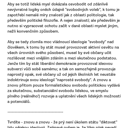
Aby se totiž lidská mysl dokázala osvobodit od zdánlivě
nevývratné logiky oněch údajně "svobodných voleb", k tomu je
zapotřebí nemalé míry znalostí jak z oblasti politologie, tak
především politické filozofie. A nejen znalostí; ale především je
nutno si vypracovat ochotu začít v dané oblasti myslet jiným,
nežli konvenčním způsobem.
Aby se tedy zlomila moc vládnoucí ideologie "svobody" nad
člověkem, k tomu by stát musel provozovat aktivní osvětu na
všech úrovních svého působení, musel by své občany učit
rozlišovat mezi vnějším zdáním a mezi skutečnou podstatou.
Jenže tím by stát liberální demokracie provozoval ideovou
subverzi vůči sobě samému; a tak on samozřejmě provozuje
naprostý opak, své občany už od jejich školních let neustále
indoktrinuje svou ideologií "naprosté svobody". A znovu a
znovu přitom pouze formalistickou svobodu politickou vydává
za skutečnou, substanciální svobodu lidskou, ve smyslu
plného (reálného!) rozvoje a uplatnění všech lidských možností
a potenciálů.
---------------------------------------
Tvrdíte - znovu a znovu - že prý není úkolem státu "diktovat"
lidu nějakou ideologii. Zajímavé ovšem je, že Vám nijak nevadí