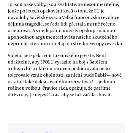
To jsou naše volby. Jsou kvalitativně nesouměřitelné,
jenže po letech opakování keců o tom, že EU je
novodobý Sovětský svaz a Velká francouzská revoluce
dějinná tragédie, se řada lidí přestala mírně řečeno
orientovat. A s nejlepšími úmysly opakují snadnou
a pohodlnou argumentaci světa našeho skutečného
nepřítele, kterému umetají do střední Evropy cestičku.
Viděno perspektivou tuzemského jeviště: Není
udržitelné, aby SPOLU vyrazilo na boj s Babišem
a oligarchií a oklikou zároveň podporovalo nebo
tolerovalo vznik okolností, za nichž bude Babiš — nově
ostatně také deklarovaný konzervativec! — jedinou
reálnou volbou. Pravice ráda opakuje, že patříme
do Evropy. Je nejvyšší čas, aby se tak začala chovat.