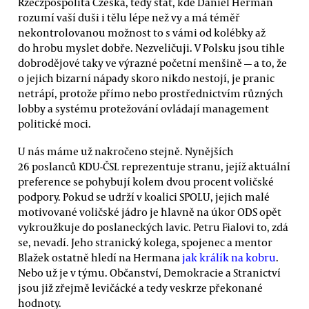
Rzeczpospolita Czeska, tedy stát, kde Daniel Herman
rozumí vaší duši i tělu lépe než vy a má téměř
nekontrolovanou možnost to s vámi od kolébky až
do hrobu myslet dobře. Nezveličuji. V Polsku jsou tihle
dobrodějové taky ve výrazné početní menšině — a to, že
o jejich bizarní nápady skoro nikdo nestojí, je pranic
netrápí, protože přímo nebo prostřednictvím různých
lobby a systému protežování ovládají management
politické moci.
U nás máme už nakročeno stejně. Nynějších
26 poslanců KDU-ČSL reprezentuje stranu, jejíž aktuální
preference se pohybují kolem dvou procent voličské
podpory. Pokud se udrží v koalici SPOLU, jejich malé
motivované voličské jádro je hlavně na úkor ODS opět
vykroužkuje do poslaneckých lavic. Petru Fialovi to, zdá
se, nevadí. Jeho stranický kolega, spojenec a mentor
Blažek ostatně hledí na Hermana
jak králík na kobru
.
Nebo už je v týmu. Občanství, Demokracie a Stranictví
jsou již zřejmě levičácké a tedy veskrze překonané
hodnoty.