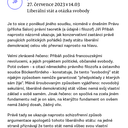
JP
27. července 2023 v 14.03
Liberální stát a otázka svobody
Je to sice z poněkud jiného soudku, nicméně v dnešním Právu
(příloha Salon) právní teoretik (a údajně i filozof) Jiří Přibáň
naprosto názorně ukazuje, jak konzervativní zastánci právě
panujících politických pořádků (tedy státu liberální
demokracie) celou věc převrací naprosto na hlavu.
Velmi zkráceně řečeno: Přibáň počíná francouzskými
revolucemi, a jejich projektem politické, občanské svobody.
Poté ovšem - s citací německého právního filozofa a ústavního
soudce Böckenfördeho - konstatuje, že tento "svobodný" stát
nijakým způsobem nemůže garantovat "předpoklady z kterých
sám žije". Méně šroubovaným způsobem vyjádřeno: novodobý
sekulární, liberálně demokratický stát vůbec nemá svůj vlastní
základ v sobě samém. Jinak řečeno: on spočívá na zcela jiném
fundamentu než je on sám, na kterýžto fundament on ovšem
nemá žádný dosah, žádný vliv.
Právě tady se ukazuje naprosto schizofrenní způsob
argumentace apologetů tohoto liberálního státu: na jedné
straně přiznávají že tento stát nemá vůbec svou vlastní