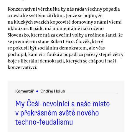
Konzervativní věrchuška by nás ráda všechny popadla
a nesla ke světlým zítřkům. Jenže se bojím, že
na kluzkých svazích kopcovité domoviny s námi všemi
uklouzne. K pádu má momentálně nakročeno
Slovensko, které má za dveřmi volby a reálnou šanci, že
se premiérem stane Robert Fico. Člověk, který
se pokusil být sociálním demokratem, ale včas
pochopil, kam vítr fouká a popadl za pačesy stejné větry
boje s liberální demokracií, kterých se chápou i naši
konzervativci.
Komentář
●
Ondřej Holub
My Češi-nevolníci a naše místo
v překrásném světě nového
techno-feudalismu