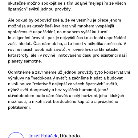
skutečně možno spokojit se s tím údajně "nejlepším ze všech
špatných" světů jednou provždy.
Ale pokud by odpověď zněla, že ve vesmíru je přece jenom
možné (a uskutečněné) kvalitativně mnohem vyspělejší
společenské uspořádání, na mnohem vyšší kulturní i
inteligenční úrovni - pak je nejvyšší čas toto lepší uspořádání
začít hledat. Čas nám ubíhá, a to hned v několika směrech. V
rovině našich osobních životů, v rovině hrozící klimatické
katastrofy, ale i v rovině limitovaného času pro existenci naší
planety samotné.
Odmítněme a zavrhněme už jednou provždy tyto konzervativní
výmluvy na "nedokonalý svět"; a začněme hledat a budovat
nikoli pouze "relativně nejlepší ze všech špatných" světů,
nýbrž svět doopravdy a bez vytáček humánní, jehož
středobodem bude sám člověk a celý horizont jeho lidských
možností, a nikoli svět bezduchého kapitálu a prázdného
politikaření.
Josef Poláček
, Důchodce