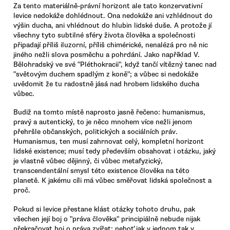
Za tento materiálně-právní horizont ale tato konzervativní
levice nedokáže dohlédnout. Ona nedokáže ani vzhlédnout do
výšin ducha, ani vhlédnout do hlubin lidské duše. A protože jí
všechny tyto subtilné sféry života člověka a společnosti
připadají příliš iluzorní, příliš chimérické, nenalézá pro ně nic
jiného nežli slova posměchu a pohrdání. Jako například V.
Bělohradský ve své "Pléthokracii", když tančí vítězný tanec nad
"světovým duchem spadlým z koně"; a vůbec si nedokáže
uvědomit že tu radostně jásá nad hrobem lidského ducha
vůbec.
Budiž na tomto místě naprosto jasně řečeno: humanismus,
pravý a autentický, to je něco mnohem více nežli jenom
přehršle občanských, politických a sociálních práv.
Humanismus, ten musí zahrnovat celý, kompletní horizont
lidské existence; musí tedy především obsahovat i otázku, jaký
je vlastně vůbec dějinný, či vůbec metafyzický,
transcendentální smysl této existence člověka na této
planetě. K jakému cíli má vůbec směřovat lidská společnost a
proč.
Pokud si levice přestane klást otázky tohoto druhu, pak
všechen její boj o "práva člověka" principiálně nebude nijak
překračovat boj o práva zvířat; neboť jak v jednom tak v