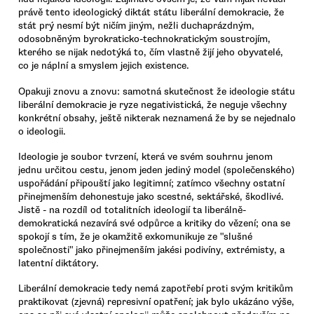
právě tento ideologický diktát státu liberální demokracie, že
stát prý nesmí být ničím jiným, nežli duchaprázdným,
odosobněným byrokraticko-technokratickým soustrojím,
kterého se nijak nedotýká to, čím vlastně žijí jeho obyvatelé,
co je náplní a smyslem jejich existence.
Opakuji znovu a znovu: samotná skutečnost že ideologie státu
liberální demokracie je ryze negativistická, že neguje všechny
konkrétní obsahy, ještě nikterak neznamená že by se nejednalo
o ideologii.
Ideologie je soubor tvrzení, která ve svém souhrnu jenom
jednu určitou cestu, jenom jeden jediný model (společenského)
uspořádání připouští jako legitimní; zatímco všechny ostatní
přinejmenším dehonestuje jako scestné, sektářské, škodlivé.
Jistě - na rozdíl od totalitních ideologií ta liberálně-
demokratická nezavírá své odpůrce a kritiky do vězení; ona se
spokojí s tím, že je okamžitě exkomunikuje ze "slušné
společnosti" jako přinejmenším jakési podivíny, extrémisty, a
latentní diktátory.
Liberální demokracie tedy nemá zapotřebí proti svým kritikům
praktikovat (zjevná) represivní opatření; jak bylo ukázáno výše,