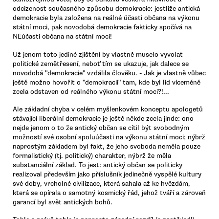
odcizenost současného způsobu demokracie: jestliže antická
demokracie byla založena na reálné účasti občana na výkonu
státní moci, pak novodobá demokracie fakticky spočívá na
NEúčasti občana na státní moci!
Už jenom toto jediné zjištění by vlastně muselo vyvolat
politické zemětřesení, neboť tím se ukazuje, jak dalece se
novodobá "demokracie" vzdálila člověku. - Jak je vlastně vůbec
ještě možno hovořit o "demokracii" tam, kde byl lid víceméně
zcela odstaven od reálného výkonu státní moci?!...
Ale základní chyba v celém myšlenkovém konceptu apologetů
stávající liberální demokracie je ještě někde zcela jinde: ono
nejde jenom o to že antický občan se cítil být svobodným
možností své osobní spoluúčasti na výkonu státní moci; nýbrž
naprostým základem byl fakt, že jeho svoboda neměla pouze
formalistický (tj. politický) charakter, nýbrž že měla
substanciální základ. To jest: antický občan se politicky
realizoval především jako příslušník jedinečně vyspělé kultury
své doby, vrcholné civilizace, která sahala až ke hvězdám,
která se opírala o samotný kosmický řád, jehož tváří a zároveň
garancí byl svět antických bohů.