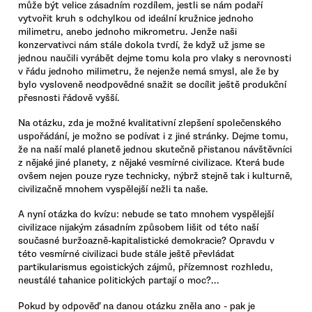
může být velice zásadním rozdílem, jestli se nám podaří
vytvořit kruh s odchylkou od ideální kružnice jednoho
milimetru, anebo jednoho mikrometru. Jenže naši
konzervativci nám stále dokola tvrdí, že když už jsme se
jednou naučili vyrábět dejme tomu kola pro vlaky s nerovnosti
v řádu jednoho milimetru, že nejenže nemá smysl, ale že by
bylo vysloveně neodpovědné snažit se docílit ještě produkční
přesnosti řádově vyšší.
Na otázku, zda je možné kvalitativní zlepšení společenského
uspořádání, je možno se podívat i z jiné stránky. Dejme tomu,
že na naší malé planetě jednou skutečně přistanou návštěvníci
z nějaké jiné planety, z nějaké vesmírné civilizace. Která bude
ovšem nejen pouze ryze technicky, nýbrž stejně tak i kulturně,
civilizačně mnohem vyspělejší nežli ta naše.
A nyní otázka do kvízu: nebude se tato mnohem vyspělejší
civilizace nijakým zásadním způsobem lišit od této naší
současné buržoazně-kapitalistické demokracie? Opravdu v
této vesmírné civilizaci bude stále ještě převládat
partikularismus egoistických zájmů, přízemnost rozhledu,
neustálé tahanice politických partají o moc?...
Pokud by odpověď na danou otázku zněla ano - pak je