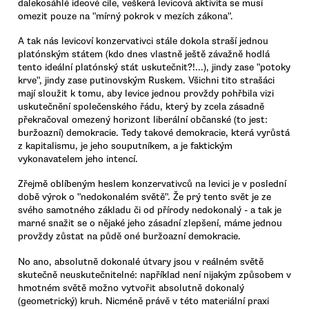
dalekosáhlé ideové cíle, veškerá levicová aktivita se musí
omezit pouze na "mírný pokrok v mezích zákona".
A tak nás levicoví konzervativci stále dokola straší jednou
platónským státem (kdo dnes vlastně ještě závažně hodlá
tento ideální platónský stát uskutečnit?!...), jindy zase "potoky
krve", jindy zase putinovským Ruskem. Všichni tito strašáci
mají sloužit k tomu, aby levice jednou provždy pohřbila vizi
uskutečnění společenského řádu, který by zcela zásadně
překračoval omezený horizont liberální občanské (to jest:
buržoazní) demokracie. Tedy takové demokracie, která vyrůstá
z kapitalismu, je jeho souputníkem, a je faktickým
vykonavatelem jeho intencí.
Zřejmě oblíbeným heslem konzervativců na levici je v poslední
době výrok o "nedokonalém světě". Že prý tento svět je ze
svého samotného základu či od přírody nedokonalý - a tak je
marné snažit se o nějaké jeho zásadní zlepšení, máme jednou
provždy zůstat na půdě oné buržoazní demokracie.
No ano, absolutně dokonalé útvary jsou v reálném světě
skutečně neuskutečnitelné: například není nijakým způsobem v
hmotném světě možno vytvořit absolutně dokonalý
(geometrický) kruh. Nicméně právě v této materiální praxi