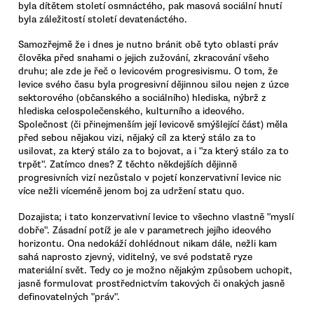
byla dítětem století osmnáctého, pak masová sociální hnutí
byla záležitostí století devatenáctého.
Samozřejmě že i dnes je nutno bránit obě tyto oblasti práv
člověka před snahami o jejich zužování, zkracování všeho
druhu; ale zde je řeč o levicovém progresivismu. O tom, že
levice svého času byla progresivní dějinnou silou nejen z úzce
sektorového (občanského a sociálního) hlediska, nýbrž z
hlediska celospolečenského, kulturního a ideového.
Společnost (či přinejmenším její levicově smýšlející část) měla
před sebou nějakou vizi, nějaký cíl za který stálo za to
usilovat, za který stálo za to bojovat, a i "za který stálo za to
trpět". Zatímco dnes? Z těchto někdejších dějinně
progresivních vizí nezůstalo v pojetí konzervativní levice nic
více nežli víceméně jenom boj za udržení statu quo.
Dozajista; i tato konzervativní levice to všechno vlastně "myslí
dobře". Zásadní potíž je ale v parametrech jejího ideového
horizontu. Ona nedokáží dohlédnout nikam dále, nežli kam
sahá naprosto zjevný, viditelný, ve své podstatě ryze
materiální svět. Tedy co je možno nějakým způsobem uchopit,
jasně formulovat prostřednictvím takových či onakých jasně
definovatelných "práv".