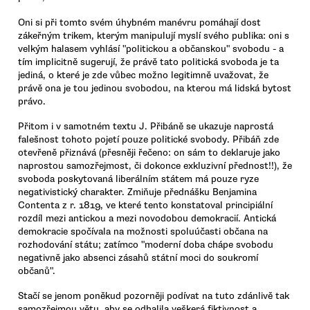
Oni si při tomto svém úhybném manévru pomáhají dost
zákeřným trikem, kterým manipulují myslí svého publika: oni s
velkým halasem vyhlásí "politickou a občanskou" svobodu - a
tím implicitně sugerují, že právě tato politická svoboda je ta
jediná, o které je zde vůbec možno legitimně uvažovat, že
právě ona je tou jedinou svobodou, na kterou má lidská bytost
právo.
Přitom i v samotném textu J. Přibáně se ukazuje naprostá
falešnost tohoto pojetí pouze politické svobody. Přibáň zde
otevřeně přiznává (přesněji řečeno: on sám to deklaruje jako
naprostou samozřejmost, či dokonce exkluzivní přednost!!), že
svoboda poskytovaná liberálním státem má pouze ryze
negativistický charakter. Zmiňuje přednášku Benjamina
Contenta z r. 1819, ve které tento konstatoval principiální
rozdíl mezi antickou a mezi novodobou demokracií. Antická
demokracie spočívala na možnosti spoluúčasti občana na
rozhodování státu; zatímco "moderní doba chápe svobodu
negativně jako absenci zásahů státní moci do soukromí
občanů".
Stačí se jenom poněkud pozorněji podívat na tuto zdánlivě tak
samozřejmou větu, aby se odhalila veškerá fiktivnost a