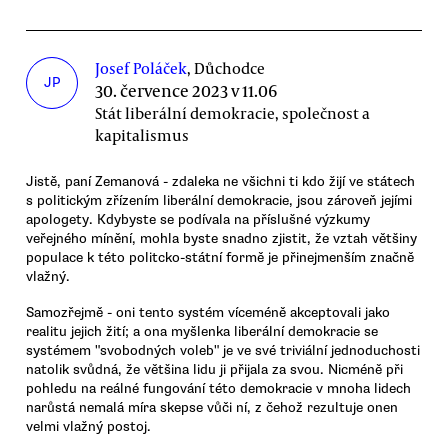
Josef Poláček
, Důchodce
JP
30. července 2023 v 11.06
Stát liberální demokracie, společnost a
kapitalismus
Jistě, paní Zemanová - zdaleka ne všichni ti kdo žijí ve státech
s politickým zřízením liberální demokracie, jsou zároveň jejími
apologety. Kdybyste se podívala na příslušné výzkumy
veřejného mínění, mohla byste snadno zjistit, že vztah většiny
populace k této politcko-státní formě je přinejmenším značně
vlažný.
Samozřejmě - oni tento systém víceméně akceptovali jako
realitu jejich žití; a ona myšlenka liberální demokracie se
systémem "svobodných voleb" je ve své triviální jednoduchosti
natolik svůdná, že většina lidu ji přijala za svou. Nicméně při
pohledu na reálné fungování této demokracie v mnoha lidech
narůstá nemalá míra skepse vůči ní, z čehož rezultuje onen
velmi vlažný postoj.