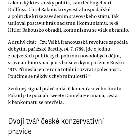
rakouský křesťanský politik, kancléř Engelbert
Dollfuss. Chtěl Rakousko vyvést z hospodářské
a politické krize zavedením stavovského státu. Tak
usiloval postavit hráz nacismu i komunismu. 1938
Hitler Rakousko obsadil, komunismu se však ubránilo.‘
A druhý citát: ‚Tzv. Velká francouzská revoluce započala
dobytím pařížské Bastily, 14. 7. 1789. Jde o jednu
z největších politických pohrom novodobých dějin,
srovnatelnou snad jen s bolševickým pučem v Rusku
1917. Přinesla jen teror a totální rozvrat společnosti.
Poučíme se někdy z chyb minulosti?‘“
Zvukový signál právě ohlásil konec časového limitu.
Pokud jste poznali tweety Daniela Hermana, cesta
k bankomatu se otevřela.
Dvojí tvář české konzervativní
pravice