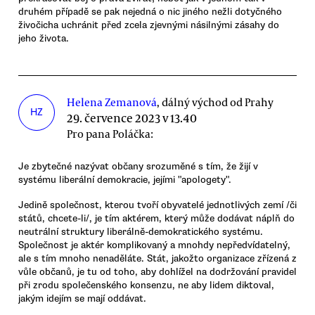
druhém případě se pak nejedná o nic jiného nežli dotyčného
živočicha uchránit před zcela zjevnými násilnými zásahy do
jeho života.
Helena Zemanová
, dálný východ od Prahy
HZ
29. července 2023 v 13.40
Pro pana Poláčka:
Je zbytečné nazývat občany srozuměné s tím, že žijí v
systému liberální demokracie, jejími "apologety".
Jedině společnost, kterou tvoří obyvatelé jednotlivých zemí /či
států, chcete-li/, je tím aktérem, který může dodávat náplň do
neutrální struktury liberálně-demokratického systému.
Společnost je aktér komplikovaný a mnohdy nepředvídatelný,
ale s tím mnoho nenaděláte. Stát, jakožto organizace zřízená z
vůle občanů, je tu od toho, aby dohlížel na dodržování pravidel
při zrodu společenského konsenzu, ne aby lidem diktoval,
jakým idejím se mají oddávat.