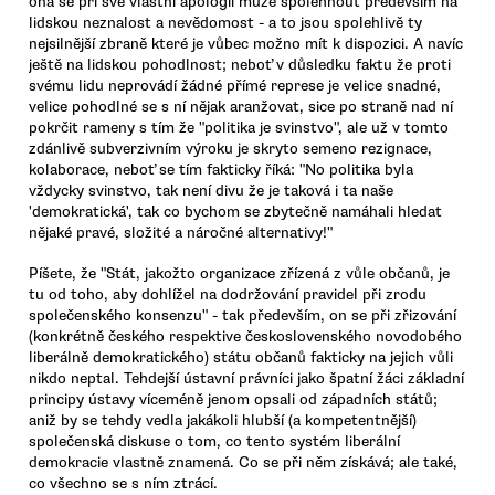
ona se při své vlastní apologii může spolehnout především na
lidskou neznalost a nevědomost - a to jsou spolehlivě ty
nejsilnější zbraně které je vůbec možno mít k dispozici. A navíc
ještě na lidskou pohodlnost; neboť v důsledku faktu že proti
svému lidu neprovádí žádné přímé represe je velice snadné,
velice pohodlné se s ní nějak aranžovat, sice po straně nad ní
pokrčit rameny s tím že "politika je svinstvo", ale už v tomto
zdánlivě subverzivním výroku je skryto semeno rezignace,
kolaborace, neboť se tím fakticky říká: "No politika byla
vždycky svinstvo, tak není divu že je taková i ta naše
'demokratická', tak co bychom se zbytečně namáhali hledat
nějaké pravé, složité a náročné alternativy!"
Píšete, že "Stát, jakožto organizace zřízená z vůle občanů, je
tu od toho, aby dohlížel na dodržování pravidel při zrodu
společenského konsenzu" - tak především, on se při zřizování
(konkrétně českého respektive československého novodobého
liberálně demokratického) státu občanů fakticky na jejich vůli
nikdo neptal. Tehdejší ústavní právníci jako špatní žáci základní
principy ústavy víceméně jenom opsali od západních států;
aniž by se tehdy vedla jakákoli hlubší (a kompetentnější)
společenská diskuse o tom, co tento systém liberální
demokracie vlastně znamená. Co se při něm získává; ale také,
co všechno se s ním ztrácí.