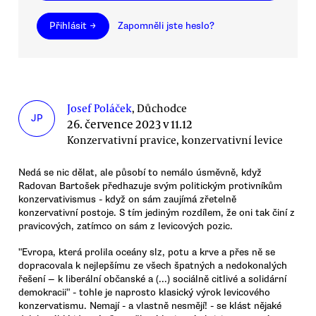
Přihlásit →
Zapomněli jste heslo?
Josef Poláček
, Důchodce
JP
26. července 2023 v 11.12
Konzervativní pravice, konzervativní levice
Nedá se nic dělat, ale působí to nemálo úsměvně, když
Radovan Bartošek předhazuje svým politickým protivníkům
konzervativismus - když on sám zaujímá zřetelně
konzervativní postoje. S tím jediným rozdílem, že oni tak činí z
pravicových, zatímco on sám z levicových pozic.
"Evropa, která prolila oceány slz, potu a krve a přes ně se
dopracovala k nejlepšímu ze všech špatných a nedokonalých
řešení — k liberální občanské a (...) sociálně citlivé a solidární
demokracii" - tohle je naprosto klasický výrok levicového
konzervatismu. Nemají - a vlastně nesmějí! - se klást nějaké