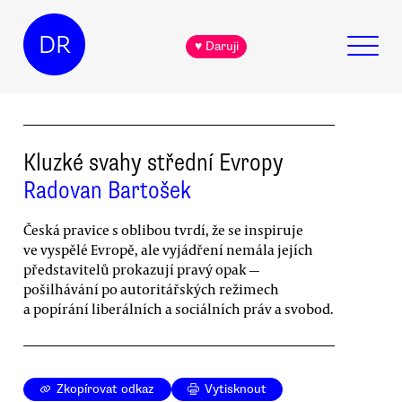
DR
♥ Daruji
Kluzké svahy střední Evropy
Radovan Bartošek
Česká pravice s oblibou tvrdí, že se inspiruje
ve vyspělé Evropě, ale vyjádření nemála jejích
představitelů prokazují pravý opak —
pošilhávání po autoritářských režimech
a popírání liberálních a sociálních práv a svobod.
Zkopírovat odkaz
Vytisknout