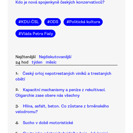
Kdo je nová spojenkyně českých konzervativců?
#
KDU-ČSL
#
ODS
#
Politická kultura
#
Vláda Petra Fialy
Nejčtenější
Nejdiskutovanější
24 hod
týden
měsíc
1.
Český orloj nepotrestaných viníků a trestaných
obětí
2.
Kapacitní mechanismy a peníze z rekultivací.
Oligarchie zase obere nás všechny
3.
Hlína, asfalt, beton. Co zůstane z brněnského
velodromu?
4.
Sucho v době motoristické
5.