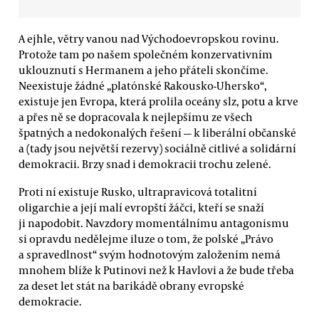
A ejhle, větry vanou nad Východoevropskou rovinu.
Protože tam po našem společném konzervativním
uklouznutí s Hermanem a jeho přáteli skončíme.
Neexistuje žádné „platónské Rakousko-Uhersko“,
existuje jen Evropa, která prolila oceány slz, potu a krve
a přes ně se dopracovala k nejlepšímu ze všech
špatných a nedokonalých řešení — k liberální občanské
a (tady jsou největší rezervy) sociálně citlivé a solidární
demokracii. Brzy snad i demokracii trochu zelené.
Proti ní existuje Rusko, ultrapravicová totalitní
oligarchie a její malí evropští žáčci, kteří se snaží
ji napodobit. Navzdory momentálnímu antagonismu
si opravdu nedělejme iluze o tom, že polské „Právo
a spravedlnost“ svým hodnotovým založením nemá
mnohem blíže k Putinovi než k Havlovi a že bude třeba
za deset let stát na barikádě obrany evropské
demokracie.