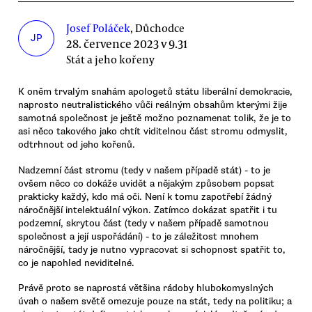
Josef Poláček
, Důchodce
JP
28. července 2023 v 9.31
Stát a jeho kořeny
K oněm trvalým snahám apologetů státu liberální demokracie,
naprosto neutralistického vůči reálným obsahům kterými žije
samotná společnost je ještě možno poznamenat tolik, že je to
asi něco takového jako chtít viditelnou část stromu odmyslit,
odtrhnout od jeho kořenů.
Nadzemní část stromu (tedy v našem případě stát) - to je
ovšem něco co dokáže uvidět a nějakým způsobem popsat
prakticky každý, kdo má oči. Není k tomu zapotřebí žádný
náročnější intelektuální výkon. Zatímco dokázat spatřit i tu
podzemní, skrytou část (tedy v našem případě samotnou
společnost a její uspořádání) - to je záležitost mnohem
náročnější, tady je nutno vypracovat si schopnost spatřit to,
co je napohled neviditelné.
Právě proto se naprostá většina rádoby hlubokomyslných
úvah o našem světě omezuje pouze na stát, tedy na politiku; a