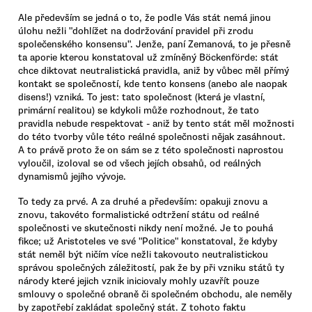
Ale především se jedná o to, že podle Vás stát nemá jinou
úlohu nežli "dohlížet na dodržování pravidel při zrodu
společenského konsensu". Jenže, paní Zemanová, to je přesně
ta aporie kterou konstatoval už zmíněný Böckenförde: stát
chce diktovat neutralistická pravidla, aniž by vůbec měl přímý
kontakt se společností, kde tento konsens (anebo ale naopak
disens!) vzniká. To jest: tato společnost (která je vlastní,
primární realitou) se kdykoli může rozhodnout, že tato
pravidla nebude respektovat - aniž by tento stát měl možnosti
do této tvorby vůle této reálné společnosti nějak zasáhnout.
A to právě proto že on sám se z této společnosti naprostou
vyloučil, izoloval se od všech jejích obsahů, od reálných
dynamismů jejího vývoje.
To tedy za prvé. A za druhé a především: opakuji znovu a
znovu, takovéto formalistické odtržení státu od reálné
společnosti ve skutečnosti nikdy není možné. Je to pouhá
fikce; už Aristoteles ve své "Politice" konstatoval, že kdyby
stát neměl být ničím více nežli takovouto neutralistickou
správou společných záležitostí, pak že by při vzniku států ty
národy které jejich vznik iniciovaly mohly uzavřít pouze
smlouvy o společné obraně či společném obchodu, ale neměly
by zapotřebí zakládat společný stát. Z tohoto faktu