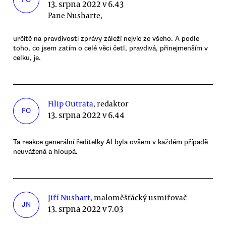
13. srpna 2022 v 6.43
Pane Nusharte,
určitě na pravdivosti zprávy záleží nejvíc ze všeho. A podle
toho, co jsem zatím o celé věci četl, pravdivá, přinejmenším v
celku, je.
Filip Outrata
, redaktor
FO
13. srpna 2022 v 6.44
Ta reakce generální ředitelky AI byla ovšem v každém případě
neuvážená a hloupá.
Jiří Nushart
, maloměšťácký usmiřovač
JN
13. srpna 2022 v 7.03