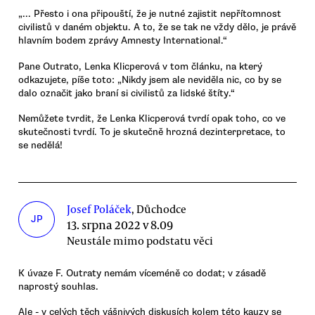
„... Přesto i ona připouští, že je nutné zajistit nepřítomnost
civilistů v daném objektu. A to, že se tak ne vždy dělo, je právě
hlavním bodem zprávy Amnesty International.“
Pane Outrato, Lenka Klicperová v tom článku, na který
odkazujete, píše toto: „Nikdy jsem ale neviděla nic, co by se
dalo označit jako braní si civilistů za lidské štíty.“
Nemůžete tvrdit, že Lenka Klicperová tvrdí opak toho, co ve
skutečnosti tvrdí. To je skutečně hrozná dezinterpretace, to
se nedělá!
Josef Poláček
, Důchodce
JP
13. srpna 2022 v 8.09
Neustále mimo podstatu věci
K úvaze F. Outraty nemám víceméně co dodat; v zásadě
naprostý souhlas.
Ale - v celých těch vášnivých diskusích kolem této kauzy se