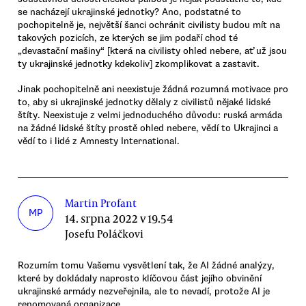
se nacházejí ukrajinské jednotky? Ano, podstatné to
pochopitelně je, největší šanci ochránit civilisty budou mít na
takových pozicích, ze kterých se jim podaří chod té
„devastační mašiny“ [která na civilisty ohled nebere, ať už jsou
ty ukrajinské jednotky kdekoliv] zkomplikovat a zastavit.
Jinak pochopitelně ani neexistuje žádná rozumná motivace pro
to, aby si ukrajinské jednotky dělaly z civilistů nějaké lidské
štíty. Neexistuje z velmi jednoduchého důvodu: ruská armáda
na žádné lidské štíty prostě ohled nebere, vědí to Ukrajinci a
vědí to i lidé z Amnesty International.
Martin Profant
MP
14. srpna 2022 v 19.54
Josefu Poláčkovi
Rozumím tomu Vašemu vysvětlení tak, že AI žádné analýzy,
které by dokládaly naprosto klíčovou část jejího obvinění
ukrajinské armády nezveřejnila, ale to nevadí, protože AI je
renomovaná organizace.