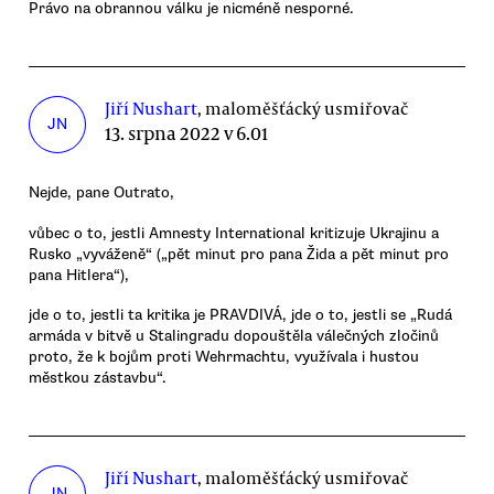
Právo na obrannou válku je nicméně nesporné.
Jiří Nushart
, maloměšťácký usmiřovač
JN
13. srpna 2022 v 6.01
Nejde, pane Outrato,
vůbec o to, jestli Amnesty International kritizuje Ukrajinu a
Rusko „vyváženě“ („pět minut pro pana Žida a pět minut pro
pana Hitlera“),
jde o to, jestli ta kritika je PRAVDIVÁ, jde o to, jestli se „Rudá
armáda v bitvě u Stalingradu dopouštěla válečných zločinů
proto, že k bojům proti Wehrmachtu, využívala i hustou
městkou zástavbu“.
Jiří Nushart
, maloměšťácký usmiřovač
JN