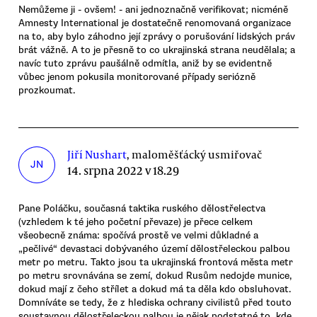
Nemůžeme ji - ovšem! - ani jednoznačně verifikovat; nicméně
Amnesty International je dostatečně renomovaná organizace
na to, aby bylo záhodno její zprávy o porušování lidských práv
brát vážně. A to je přesně to co ukrajinská strana neudělala; a
navíc tuto zprávu paušálně odmítla, aniž by se evidentně
vůbec jenom pokusila monitorované případy seriózně
prozkoumat.
Jiří Nushart
, maloměšťácký usmiřovač
JN
14. srpna 2022 v 18.29
Pane Poláčku, současná taktika ruského dělostřelectva
(vzhledem k té jeho početní převaze) je přece celkem
všeobecně známa: spočívá prostě ve velmi důkladné a
„pečlivé“ devastaci dobývaného území dělostřeleckou palbou
metr po metru. Takto jsou ta ukrajinská frontová města metr
po metru srovnávána se zemí, dokud Rusům nedojde munice,
dokud mají z čeho střílet a dokud má ta děla kdo obsluhovat.
Domníváte se tedy, že z hlediska ochrany civilistů před touto
soustavnou dělostřeleckou palbou je nějak podstatné to, kde