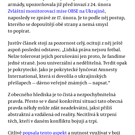
armády, upozorňovala již před invazí z 24. února
Zvláštní monitorovací mise OBSE na Ukrajině
,
naposledy ve zprávě ze 17. února. Je to podle něj postup,
kterého se dopouštějí obě strany a nemá smysl
to popírat.
Justův článek stojí za pozornost celý, ocituji z něj ještě
aspoň poslední odstavec. „Lidská práva nejsou fotbal.
Nelze tolerovat jejich porušování jen proto, že fandíme
jedné straně. Jsou univerzální a nedělitelná. Tvrdit opak
je pokrytecké. Jako je pokrytecké lynčovat Amnesty
International, která si dovolila o ukrajinských
přešlapech —⁠ dávno veřejně známých —⁠ napsat.“
Z obecného hlediska je to čistá a nezpochybnitelná
pravda. Přesto se v dané konkrétní situaci tato obecná
pravda někdy může zdát neadekvátní, jaksi příliš
abstraktní a vzdálená od reality. Necitlivá k utrpení
těch, kteří v daném konfliktu bojují a trpí.
Citlivě
popsala tento aspekt
a nutnost využívat v boji