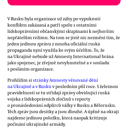
V Rusku byla organizace už záhy po vypuknutí
konfliktu zakázaná a patří spolu s ostatními
lidskoprávními občanskými skupinami k nejhorším
nepřátelům režimu. Na tom se jistě nic nezmění tím, že
jednu jedinou zprávu z mnoha oficiální ruská
propaganda nyní využila ke svým účelům. To, že
na Ukrajině nebude už Amnesty International brána
jako spojenec, je zřejmě nevyhnutelné a v souladu
s posláním organizace.
Prohlížím si
stránky Amnesty věnované dění
na Ukrajině a v Rusku
v posledním půl roce. S železnou
pravidelností se tu střídají zprávy obviňující ruská
vojska z lidskoprávních zločinů s reporty
o pronásledování odpůrců války v Rusku a Bělorusku.
Těch zpráv jsou desítky a jsou dlouhé. A úplně na okraji
najdeme jedinou položku, která naopak kritizuje
počínání ukrajinské armády.