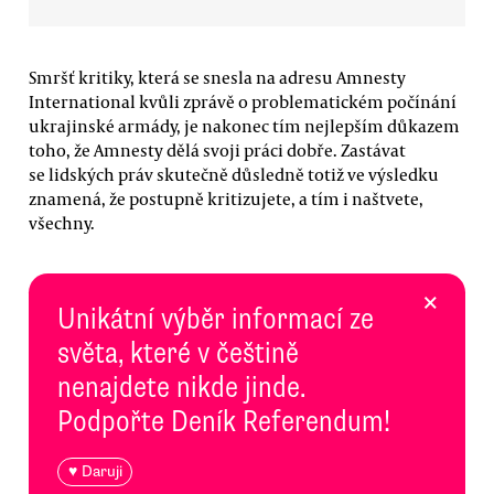
Smršť kritiky, která se snesla na adresu Amnesty
International kvůli zprávě o problematickém počínání
ukrajinské armády, je nakonec tím nejlepším důkazem
toho, že Amnesty dělá svoji práci dobře. Zastávat
se lidských práv skutečně důsledně totiž ve výsledku
znamená, že postupně kritizujete, a tím i naštvete,
všechny.
×
Unikátní výběr informací ze
světa, které v češtině
nenajdete nikde jinde.
Podpořte Deník Referendum!
♥ Daruji