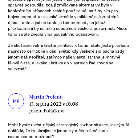
správně posoudila, zda jí zmiňované alternativy byly v
konkrétních případech reálně použitelné, aniž by tím pro
bojeschopnost ukrajinské armády vznikla nějaká znatelná
újma. Tohle a jedině tohle je ten moment, na jehož
přezkoumání by se měla soustředit veškerá pozornost. Místo
toho se ale zvedla vlna paušálního odsuzování.
Je skutečně velmi tristní přihlížet k tomu, stále ještě převládá
naprosto černobílé vidění světa; kdy veškeré zlo páchá vždy
jenom náš nepřítel, zatímco naše vlastní strana je mravně
liliově čistá, a jakákoli kritika do vlastních řad rovná se
velezradě.
Martin Profant
MP
13. srpna 2022 v 10.08
Josefu Poláčkovi
Mohl byste uvést nějaký strategický rozbor situace, kterým AI
dokládá, že ty ukrajinské jednotky měly reálně jinou
rovnocennou možnost?