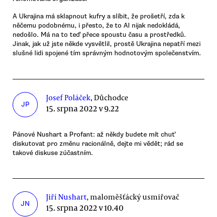
A Ukrajina má sklapnout kufry a slíbit, že prošetří, zda k
něčemu podobnému, i přesto, že to AI nijak nedokládá,
nedošlo. Má na to teď přece spoustu času a prostředků.
Jinak, jak už jste někde vysvětlil, prostě Ukrajina nepatří mezi
slušné lidi spojené tím správným hodnotovým společenstvím.
Josef Poláček
, Důchodce
JP
15. srpna 2022 v 9.22
Pánové Nushart a Profant: až někdy budete mít chuť
diskutovat pro změnu racionálně, dejte mi vědět; rád se
takové diskuse zúčastním.
Jiří Nushart
, maloměšťácký usmiřovač
JN
15. srpna 2022 v 10.40