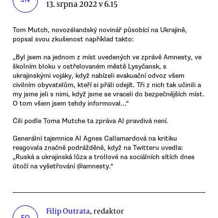
13. srpna 2022 v 6.15
Tom Mutch, novozélandský novinář působící na Ukrajině,
popsal svou zkušenost například takto:
„Byl jsem na jednom z míst uvedených ve zprávě Amnesty, ve
školním bloku v ostřelovaném městě Lysyčansk, s
ukrajinskými vojáky, když nabízeli evakuační odvoz všem
civilním obyvatelům, kteří si přáli odejít. Tři z nich tak učinili a
my jsme jeli s nimi, když jsme se vraceli do bezpečnějších míst.
O tom všem jsem tehdy informoval...“
Čili podle Toma Mutche ta zpráva AI pravdivá není.
Generální tajemnice AI Agnes Callamardová na kritiku
reagovala značně podrážděně, když na Twitteru uvedla:
„Ruská a ukrajinská lůza a trollové na sociálních sítích dnes
útočí na vyšetřování @amnesty.“
Filip Outrata
, redaktor
FO