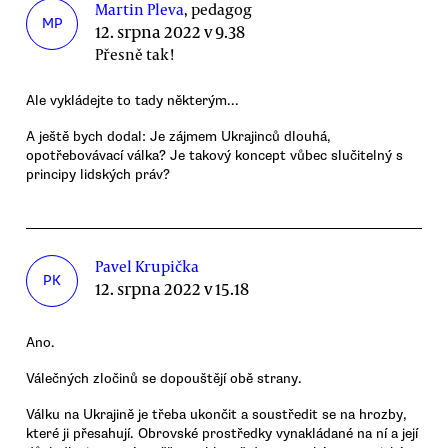
Martin Pleva
, pedagog
MP
12. srpna 2022 v 9.38
Přesně tak!
Ale vykládejte to tady některým...
A ještě bych dodal: Je zájmem Ukrajinců dlouhá,
opotřebovávací válka? Je takový koncept vůbec slučitelný s
principy lidských práv?
Pavel Krupička
PK
12. srpna 2022 v 15.18
Ano.
Válečných zločinů se dopouštějí obě strany.
Válku na Ukrajině je třeba ukončit a soustředit se na hrozby,
které ji přesahují. Obrovské prostředky vynakládané na ní a její