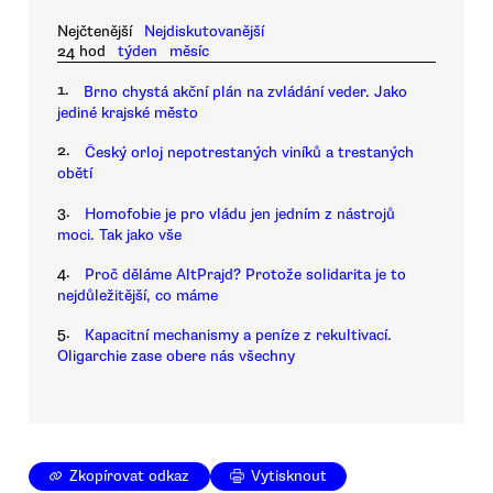
Nejčtenější
Nejdiskutovanější
24 hod
týden
měsíc
1.
Brno chystá akční plán na zvládání veder. Jako
jediné krajské město
2.
Český orloj nepotrestaných viníků a trestaných
obětí
3.
Homofobie je pro vládu jen jedním z nástrojů
moci. Tak jako vše
4.
Proč děláme AltPrajd? Protože solidarita je to
nejdůležitější, co máme
5.
Kapacitní mechanismy a peníze z rekultivací.
Oligarchie zase obere nás všechny
Zkopírovat odkaz
Vytisknout