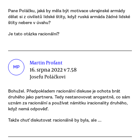
Pane Poláčku, jaká by měla být motivace ukrajinské armády
dělat si z civilistů lidské štíty, když ruská armáda žádné lidské
štíty nebere v úvahu?
Je tato otázka racionální?
Martin Profant
MP
16. srpna 2022 v 7.58
Josefu Poláčkovi
Bohužel. Předpokladem racionální diskuse je ochota brát
druhého jako partnera. Tedy nestanovovat arogantně, co sám
uznám za racionální a používat námitku iracionality druhého,
když nemá odpověď.
Takže chuť diskutovat racionálně by byla, ale ...