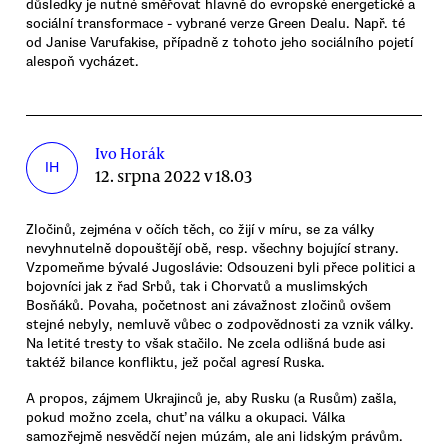
důsledky je nutné směřovat hlavně do evropské energetické a
sociální transformace - vybrané verze Green Dealu. Např. té
od Janise Varufakise, případně z tohoto jeho sociálního pojetí
alespoň vycházet.
Ivo Horák
IH
12. srpna 2022 v 18.03
Zločinů, zejména v očích těch, co žijí v míru, se za války
nevyhnutelně dopouštějí obě, resp. všechny bojující strany.
Vzpomeňme bývalé Jugoslávie: Odsouzeni byli přece politici a
bojovníci jak z řad Srbů, tak i Chorvatů a muslimských
Bosňáků. Povaha, početnost ani závažnost zločinů ovšem
stejné nebyly, nemluvě vůbec o zodpovědnosti za vznik války.
Na letité tresty to však stačilo. Ne zcela odlišná bude asi
taktéž bilance konfliktu, jež počal agresí Ruska.
A propos, zájmem Ukrajinců je, aby Rusku (a Rusům) zašla,
pokud možno zcela, chuť na válku a okupaci. Válka
samozřejmě nesvědčí nejen múzám, ale ani lidským právům.