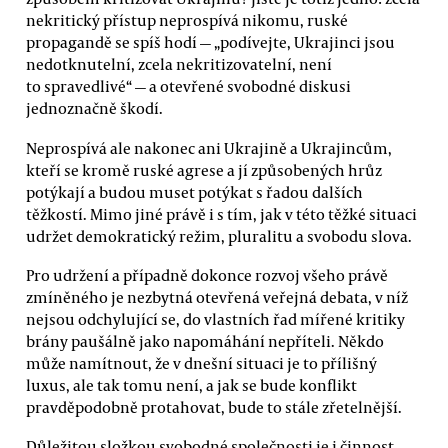
nekritický přístup neprospívá nikomu, ruské
propagandě se spíš hodí — „podívejte, Ukrajinci jsou
nedotknutelní, zcela nekritizovatelní, není
to spravedlivé“ — a otevřené svobodné diskusi
jednoznačně škodí.
Neprospívá ale nakonec ani Ukrajině a Ukrajincům,
kteří se kromě ruské agrese a jí způsobených hrůz
potýkají a budou muset potýkat s řadou dalších
těžkostí. Mimo jiné právě i s tím, jak v této těžké situaci
udržet demokratický režim, pluralitu a svobodu slova.
Pro udržení a případně dokonce rozvoj všeho právě
zmíněného je nezbytná otevřená veřejná debata, v níž
nejsou odchylující se, do vlastních řad mířené kritiky
brány paušálně jako napomáhání nepříteli. Někdo
může namítnout, že v dnešní situaci je to přílišný
luxus, ale tak tomu není, a jak se bude konflikt
pravděpodobně protahovat, bude to stále zřetelnější.
Důležitou složkou svobodné společnosti je i činnost