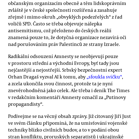
občanským organizacím obecně a těm lidskoprávním
zvláště je v české společnosti rozšířená a zasahuje
zřejmě i mimo okruh „obvyklých podezřelých“ z řad
voličů SPD. Často se třeba objevuje nálepka
antisemitismu, což přeloženo do českých reálií
znamená pouze to, že dotyčná organizace nezavírá oči
nad porušováním práv Palestinců ze strany Izraele.
Radikální odsouzení Amnesty se neobjevují pouze
v prostoru střední a východní Evropy, byť tady jsou
nejčastější a nejostřejší. Srbský bezpečnostní expert
Orhan Dragaš vyzval AI k tomu, aby
„sfoukla svíčku“
,
a zcela ukončila svou činnost, protože ta je nyní
znevěrohodněná jako celek. Ale třeba i deník The Times
v redakčním komentáři Amnesty označil za „Putinovy
propagandisty“.
Podívejme se na věcný obsah zprávy. Již citovaný Jiří Just
ve svém článku připomíná, že na umisťování vojenské
techniky blízko civilních budov, a to v podání obou
stran konfliktu, proruských separatistů i ukrajinské