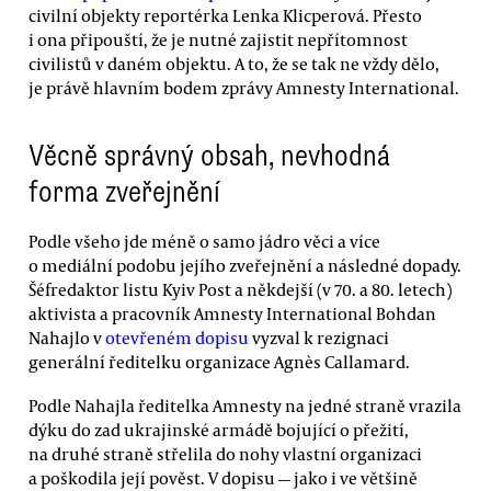
civilní objekty reportérka Lenka Klicperová. Přesto
i ona připouští, že je nutné zajistit nepřítomnost
civilistů v daném objektu. A to, že se tak ne vždy dělo,
je právě hlavním bodem zprávy Amnesty International.
Věcně správný obsah, nevhodná
forma zveřejnění
Podle všeho jde méně o samo jádro věci a více
o mediální podobu jejího zveřejnění a následné dopady.
Šéfredaktor listu Kyiv Post a někdejší (v 70. a 80. letech)
aktivista a pracovník Amnesty International Bohdan
Nahajlo v
otevřeném dopisu
vyzval k rezignaci
generální ředitelku organizace Agnès Callamard.
Podle Nahajla ředitelka Amnesty na jedné straně vrazila
dýku do zad ukrajinské armádě bojující o přežití,
na druhé straně střelila do nohy vlastní organizaci
a poškodila její pověst. V dopisu — jako i ve většině