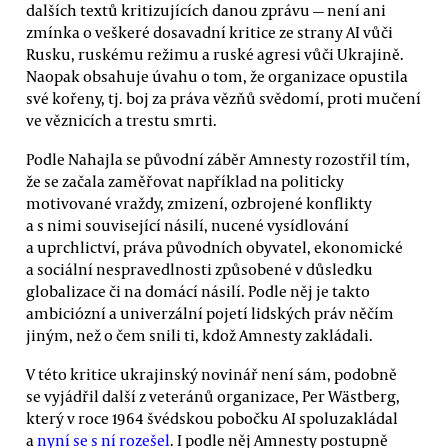
dalších textů kritizujících danou zprávu — není ani
zmínka o veškeré dosavadní kritice ze strany AI vůči
Rusku, ruskému režimu a ruské agresi vůči Ukrajině.
Naopak obsahuje úvahu o tom, že organizace opustila
své kořeny, tj. boj za práva vězňů svědomí, proti mučení
ve věznicích a trestu smrti.
Podle Nahajla se původní záběr Amnesty rozostřil tím,
že se začala zaměřovat například na politicky
motivované vraždy, zmizení, ozbrojené konflikty
a s nimi související násilí, nucené vysídlování
a uprchlictví, práva původních obyvatel, ekonomické
a sociální nespravedlnosti způsobené v důsledku
globalizace či na domácí násilí. Podle něj je takto
ambiciózní a univerzální pojetí lidských práv něčím
jiným, než o čem snili ti, kdož Amnesty zakládali.
V této kritice ukrajinský novinář není sám, podobně
se vyjádřil další z veteránů organizace, Per Wästberg,
který v roce 1964 švédskou pobočku AI spoluzakládal
a
nyní se s ní rozešel
. I podle něj Amnesty postupně