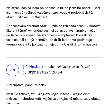
Na stránkách AI jsem ho nenašel a nikde jsem ho nečetl. Četl
jsem jen pár výhrad válečných zpravodajů podobných té,
kterou citoval Jiří Nushart.
Ponechávám stranou otázku, zda se zřízením štábu v budově
školy v téměř vylidněné vesnici opravdu významně ohrožují
civilisté ve srovnání se stanovým komplexem kousek od
vesnice (dál to být nemůže, on štáb kupodivu potřebuje
komunikace a ty jak známo nejsou na Ukrajině příliš husté)?
Jiří Nushart
, maloměšťácký usmiřovač
JN
13. srpna 2022 v 20.54
Alternativa, pane Poláčku,
existuje taková, že ukrajinští vojáci v těch ukrajinských
městech nebudou ruští vojáci ta ukrajinská města tedy obsadí
bez boje.