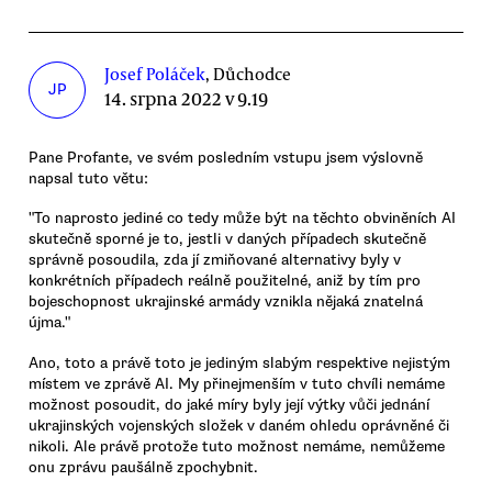
Josef Poláček
, Důchodce
JP
14. srpna 2022 v 9.19
Pane Profante, ve svém posledním vstupu jsem výslovně
napsal tuto větu:
"To naprosto jediné co tedy může být na těchto obviněních AI
skutečně sporné je to, jestli v daných případech skutečně
správně posoudila, zda jí zmiňované alternativy byly v
konkrétních případech reálně použitelné, aniž by tím pro
bojeschopnost ukrajinské armády vznikla nějaká znatelná
újma."
Ano, toto a právě toto je jediným slabým respektive nejistým
místem ve zprávě AI. My přinejmenším v tuto chvíli nemáme
možnost posoudit, do jaké míry byly její výtky vůči jednání
ukrajinských vojenských složek v daném ohledu oprávněné či
nikoli. Ale právě protože tuto možnost nemáme, nemůžeme
onu zprávu paušálně zpochybnit.