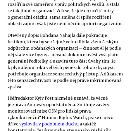
rozšířila své zaměření z práv politických vězňů, a stala
se tak jinou organizací. Zdá se, že jde do určité míry
o generační otázku, sama změna či spíše rozšíření
oblastí zájmu však jistě není něčím apriori negativním.
Otevřený dopis Bohdana Nahajla dále pokračuje
kritikou, která by se zřejmě velmi líbila všem českým
odpůrcům občanských organizací — činnost AI je podle
něj stále více byznys, neváhá dokonce uvést výši platu
generální ředitelky, a uzavírá tuto část úvahy tím, že
k plynulému toku velkých peněz do tohoto byznysu
potřebuje organizace senzacechtivý přístup. A důkazem
této senzacechtivosti je podle něj právě inkriminovaná
zpráva.
I šéfredaktor Kyiv Post nicméně uznává, že věcně
je zpráva Amnesty opodstatněná. Zmiňuje závěry
monitorovací mise OSN pro lidská práva
i „konkurenční“ Human Rights Watch, jež se o něco
dříve
vyslovila v podobném duchu
a taktéž
konstatovala, že ukrajinské, stejně jako ruské síly