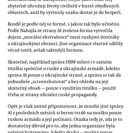
zbytečně ohrožují životy civilistů v hustě obydlených
oblastech, aniž by vyvinuly snahu dostat je do bezpečí.
Rozdíl je podle něj ve formě, s jakou tak bylo učiněno.
Podle Nahajla ze strany AI zvolená forma vytvořila
dojem „morální ekvivalence“ mezi ruskými útočníky
a ukrajinskými obránci. Jiné organizace vlastně sdělily
věcně totéž, avšak taktnější formou.
Skutečně, například zpráva HRW mluví i v samém
titulku společně o ruské a ukrajinské armádě, kdežto
zpráva AI pouze o ukrajinské straně, a zpráva se tak dá
jednoduše „screenshotovat“ a bez ohledu na její
skutečný obsah — pouze s využitím titulku — použít
třeba ze strany oficiální ruské propagandy.
Opět je však nutné připomenout, že mnohé jiné zprávy
AI z posledních měsíců si berou tvrdě na mušku pouze
ruskou armádu a její počínání. Otázka tedy je, zda je to
dostatečný důvod pro to, aby jedna organizace byla
veřejně kritizována, kdežto druhá — možná pouze