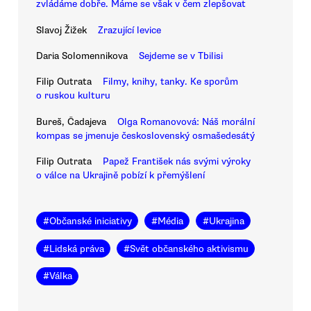
zvládáme dobře. Máme se však v čem zlepšovat
Slavoj Žižek
Zrazující levice
Daria Solomennikova
Sejdeme se v Tbilisi
Filip Outrata
Filmy, knihy, tanky. Ke sporům
o ruskou kulturu
Bureš, Čadajeva
Olga Romanovová: Náš morální
kompas se jmenuje československý osmašedesátý
Filip Outrata
Papež František nás svými výroky
o válce na Ukrajině pobízí k přemýšlení
#
Občanské iniciativy
#
Média
#
Ukrajina
#
Lidská práva
#
Svět občanského aktivismu
#
Válka