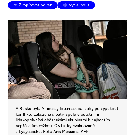
Zkopírovat odkaz
Vytisknout
V Rusku byla Amnesty Internatonal záhy po vypuknutí
konfliktu zakázaná a patří spolu s ostatními
lidskoprávními občanskými skupinami k nejhorším
nepřátelům režimu. Civilistky evakuované
z Lysyčansku. Foto Aris Messinis, AFP