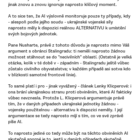
jinak znovu a znovu ignoruje naprosto klíčový moment.
A to sice ten, že AI výslovně monitoruje pouze ty případy, kdy
- alespoň podle jejího soudu - ukrajinské vojenské síly
naprosto měly k dispozici reálnou ALTERNATIVU k umístění
svých bojových jednotek.
Pane Nusharte, právě z tohoto důvodu je naprosto mimo Váš
argument s obránci Stalingradu: ti neměli naprosto žádnou
možnost stáhnout se do "necivilních" oblastí. (Ostatně je velká
otázka, kolik v té době v - západním - Stalingradu ještě vůbec
zůstalo civilního obyvatelstva; v každém případě asi sotva kdo
v blízkosti samotné frontové linie).
To samé platí i pro - jinak vyvážený - článek Lenky Klicperové: i
ona brání ukrajinskou stranu proti obviněním, které AI fakticky
vůbec nevznesla. Protože L. Klicperová argumentuje právě
tím, že v daných případech ukrajinské jednotky žádnou -
vojensky použitelnou - alternativu k dispozici neměly. I její
argumentace se tedy naprosto míjí s tím, co ve své zprávě
píše AI.
To naprosto jediné co tedy může být na těchto obviněních AI
skutečně sporné je to, jestli v daných případech skutečně