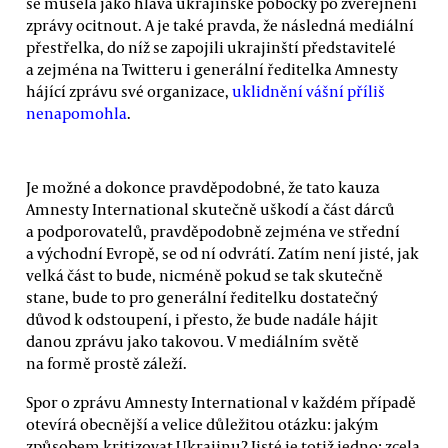
se musela jako hlava ukrajinské pobočky po zveřejnění
zprávy ocitnout. A je také pravda, že následná mediální
přestřelka, do níž se zapojili ukrajinští představitelé
a zejména na Twitteru i generální ředitelka Amnesty
hájící zprávu své organizace,
uklidnění vášní příliš
nenapomohla
.
Je možné a dokonce pravděpodobné, že tato kauza
Amnesty International skutečně uškodí a část dárců
a podporovatelů, pravděpodobně zejména ve střední
a východní Evropě, se od ní odvrátí. Zatím není jisté, jak
velká část to bude, nicméně pokud se tak skutečně
stane, bude to pro generální ředitelku dostatečný
důvod k odstoupení, i přesto, že bude nadále hájit
danou zprávu jako takovou. V mediálním světě
na formě prostě záleží.
Spor o zprávu Amnesty International v každém případě
otevírá obecnější a velice důležitou otázku: jakým
způsobem kritizovat Ukrajinu? Jisté je totiž jedno: zcela