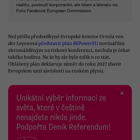
realitu, poslouží korporacím, ale lidem a klimatu ne.
Foto Facebook European Commission
Než přišla předsedkyně Evropské komise Ursula von
der Leyenová
představit plán REPowerEU
novinářům
shromážděným na tiskové konferenci, nechala je čekat
takřka hodinu. Ne že by ale bylo tolik o co stát.
Ohlášený plán deklaruje záměr do roku 2027 zbavit
Evropskou unii závislosti na ruském plynu.
×
Unikátní výběr informací ze
světa, které v češtině
nenajdete nikde jinde.
Podpořte Deník Referendum!