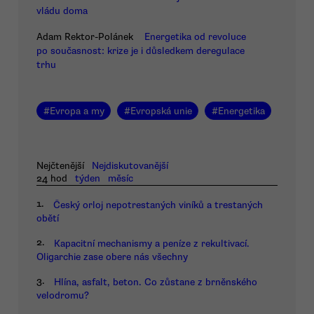
vládu doma
Adam Rektor-Polánek
Energetika od revoluce
po současnost: krize je i důsledkem deregulace
trhu
#
Evropa a my
#
Evropská unie
#
Energetika
Nejčtenější
Nejdiskutovanější
24 hod
týden
měsíc
1.
Český orloj nepotrestaných viníků a trestaných
obětí
2.
Kapacitní mechanismy a peníze z rekultivací.
Oligarchie zase obere nás všechny
3.
Hlína, asfalt, beton. Co zůstane z brněnského
velodromu?