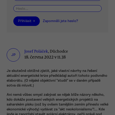
Přihlásit →
Zapomněli jste heslo?
Josef Poláček
, Důchodce
JP
18. června 2022 v 11.38
Je skutečně obtížné zjistit, jaké vlastní návrhy na řešení
aktuální energetické krize předkládají autoři tohoto podivného
elaborátu. (O nějaké objektivní "studii" se v daném případě
sotva dá mluvit.)
Ani nemá vůbec smysl zabývat se nějak blíže názory někoho,
kdo dokáže postavení velkých energetických projektů na
saharském písku (což by ovšem tamějším zemím přineslo velké
ekonomické výhody) vydávat za "akt neokolonialismu"!... Kde
jinde je zapotřebí stavět solární elektrárny, nežli právě pod