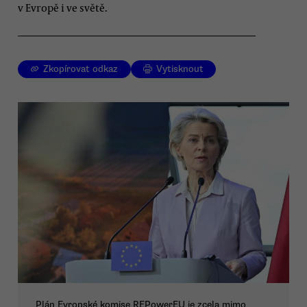
v Evropě i ve světě.
Zkopírovat odkaz
Vytisknout
Plán Evropské komise REPowerEU je zcela mimo