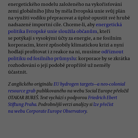
energetického modelu založeného na vykořisťování
zemí globálního Jihu by měla Evropská unie svůj plán
na využití vodíku přepracovat a úplně opustit své hrubě
nadsazené importní cíle. Chceme-li, aby
energetická
politika Evropské unie sloužila občanům
, kteří
se potýkají s vysokými účty za energie, a ne fosilním
korporacím, které způsobily klimatickou krizi a nyní
hodlají profitovat i z reakce na ni, musíme
odříznout
politiku od fosilního průmyslu
: korporace by se zkrátka
rozhodování o její podobě propříště už neměly
účastnit.
Z anglického originálu
EU hydrogen targets—a neo-colonial
resource grab
publikovaného na webu Social Europe přeložil
OTAKAR BUREŠ. Text vychází s podporou
Friedrich Ebert
Stiftung Praha.
Podrobnější verzi analýzy si
lze přečíst
na webu Corporate Europe Observatory
.