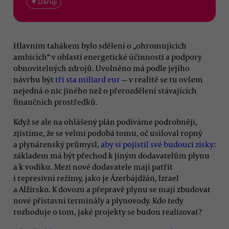
♥ Daruji
Hlavním tahákem bylo sdělení o „ohromujících
ambicích“ v oblasti energetické účinnosti a podpory
obnovitelných zdrojů. Uvolněno má podle jejího
návrhu být
tři sta miliard eur
— v realitě se tu ovšem
nejedná o nic jiného než o přerozdělení stávajících
finančních prostředků.
Když se ale na ohlášený plán podíváme podrobněji,
zjistíme, že se velmi podobá tomu, oč usiloval ropný
a plynárenský průmysl,
aby si pojistil své budoucí zisky
:
základem má být přechod k jiným dodavatelům plynu
a k vodíku. Mezi nové dodavatele mají patřit
i represivní režimy, jako je Ázerbájdžán, Izrael
a Alžírsko. K dovozu a přepravě plynu se mají zbudovat
nové přístavní terminály a plynovody. Kdo tedy
rozhoduje o tom, jaké projekty se budou realizovat?