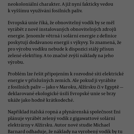
neokoloniální charakter. A již nyní fakticky vedou
k vyššímu využívání fosilních paliv.
Evropská unie říká, že obnovitelný vodík by se měl
vyrábět z nově instalovaných obnovitelných zdrojů
energie. Jenomže větrná i solární energie z definice
poskytují dodávanou energii s výkyvy. To znamená, že
pro výrobu vodíku nebude k dispozici stálý přísun
zelené elektřiny. A to značně zvýší náklady na jeho
výrobu.
Problém lze řešit připojením k rozvodné síti elektrické
energie v příslušných zemích. Ale pokud ji vyrábíte
z fosilních paliv — jako v Maroku, Alžírsku či v Egyptě —
deklarované ekologické úsilí Evropské unie se brzy
ukáže jako hodně krátkodeché.
Například italská ropná a plynárenská společnost Eni
plánuje vyrábět zelený vodík z gigawattové solární
elektrárny v Alžírsku. Autor nové studie Michael
Barnard odhaduje, že náklady na vyrobený vodík by tu