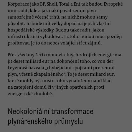
Korporace jako BP, Shell, Total a Eni tak budou Evropské
unii radit, kde a jak nakupovat zemní plyn —
samozřejmě včetně trhů, na nichž mohou samy
působit. To bude mít velký dopad na jejich vlastní
hospodářské výsledky. Budou také radit, jakou
infrastrukturu vybudovat. I z toho budou moci později
profitovat. Je to do nebes volající střet zájmů.
Přes všechny řeči o obnovitelných zdrojích energie má
jít deset miliard eur na dokončení toho, co von der
Leyenová nazvala „chybějícími spojkami pro zemní
plyn, včetně zkapalněného“. To je deset miliard eur,
které mohly být místo toho vynaloženy například
na zateplení domů či v jiných opatřeních proti
energetické chudobě.
Neokoloniální transformace
plynárenského průmyslu