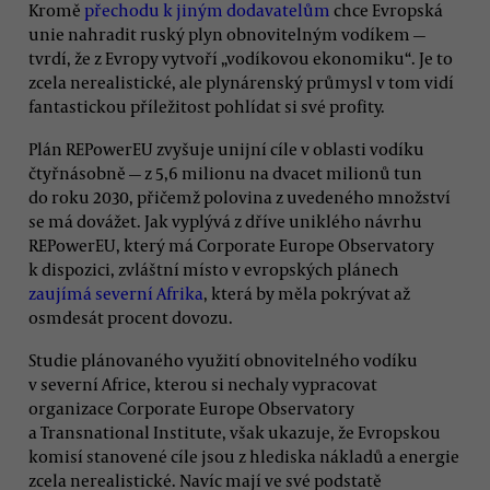
Kromě
přechodu k jiným dodavatelům
chce Evropská
unie nahradit ruský plyn obnovitelným vodíkem —
tvrdí, že z Evropy vytvoří „vodíkovou ekonomiku“. Je to
zcela nerealistické, ale plynárenský průmysl v tom vidí
fantastickou příležitost pohlídat si své profity.
Plán REPowerEU zvyšuje unijní cíle v oblasti vodíku
čtyřnásobně — z 5,6 milionu na dvacet milionů tun
do roku 2030, přičemž polovina z uvedeného množství
se má dovážet. Jak vyplývá z dříve uniklého návrhu
REPowerEU, který má Corporate Europe Observatory
k dispozici, zvláštní místo v evropských plánech
zaujímá severní Afrika
, která by měla pokrývat až
osmdesát procent dovozu.
Studie plánovaného využití obnovitelného vodíku
v severní Africe, kterou si nechaly vypracovat
organizace Corporate Europe Observatory
a Transnational Institute, však ukazuje, že Evropskou
komisí stanovené cíle jsou z hlediska nákladů a energie
zcela nerealistické. Navíc mají ve své podstatě