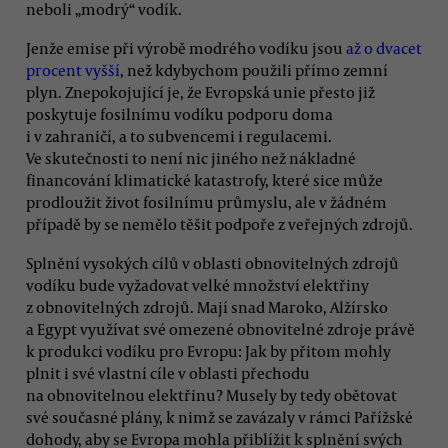
neboli „modrý“ vodík.
Jenže emise při výrobě modrého vodíku jsou
až o dvacet
procent vyšší
, než kdybychom použili přímo zemní
plyn. Znepokojující je, že Evropská unie přesto již
poskytuje fosilnímu vodíku podporu doma
i v zahraničí, a to subvencemi i regulacemi.
Ve skutečnosti to není nic jiného než nákladné
financování klimatické katastrofy, které sice může
prodloužit život fosilnímu průmyslu, ale v žádném
případě by se nemělo těšit podpoře z veřejných zdrojů.
Splnění vysokých cílů v oblasti obnovitelných zdrojů
vodíku bude vyžadovat velké množství elektřiny
z obnovitelných zdrojů. Mají snad Maroko, Alžírsko
a Egypt využívat své omezené obnovitelné zdroje právě
k produkci vodíku pro Evropu: Jak by přitom mohly
plnit i své vlastní cíle v oblasti přechodu
na obnovitelnou elektřinu? Musely by tedy obětovat
své současné plány, k nimž se zavázaly v rámci Pařížské
dohody, aby se Evropa mohla přiblížit k splnění svých