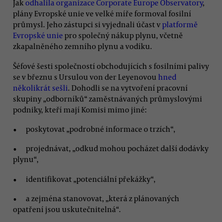
Jak
odhalila organizace Corporate Europe Observatory
,
plány Evropské unie ve velké míře formoval fosilní
průmysl. Jeho zástupci si vyjednali účast v
platformě
Evropské unie
pro společný nákup plynu, včetně
zkapalněného zemního plynu a vodíku.
Šéfové šesti společností obchodujících s fosilními palivy
se v březnu s Ursulou von der Leyenovou
hned
několikrát sešli
. Dohodli se na vytvoření pracovní
skupiny „odborníků“ zaměstnávaných průmyslovými
podniky, kteří mají Komisi mimo jiné:
poskytovat „podrobné informace o trzích“,
projednávat, „odkud mohou pocházet další dodávky
plynu“,
identifikovat „potenciální překážky“,
a zejména stanovovat, „která z plánovaných
opatření jsou uskutečnitelná“.