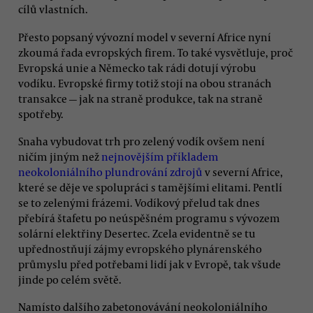
cílů vlastních.
Přesto popsaný vývozní model v severní Africe nyní
zkoumá řada evropských firem. To také vysvětluje, proč
Evropská unie a Německo tak rádi dotují výrobu
vodíku. Evropské firmy totiž stojí na obou stranách
transakce — jak na straně produkce, tak na straně
spotřeby.
Snaha vybudovat trh pro zelený vodík ovšem není
ničím jiným než
nejnovějším příkladem
neokoloniálního plundrování zdrojů
v severní Africe,
které se děje ve spolupráci s tamějšími elitami. Pentlí
se to zelenými frázemi. Vodíkový přelud tak dnes
přebírá štafetu po neúspěšném programu s vývozem
solární elektřiny Desertec. Zcela evidentně se tu
upřednostňují zájmy evropského plynárenského
průmyslu před potřebami lidí jak v Evropě, tak všude
jinde po celém světě.
Namísto dalšího zabetonovávání neokoloniálního