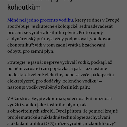
kohoutkům
Méně než jedno procento vodíku
, který se dnes v Evropě
spotřebuje, je skutečně ekologické, sedmadevadesát
procent se vyrábí z fosilního plynu. Proto ropný
a plynárenský průmysl vždy podporoval „vodíkovou
ekonomiku“: vidí v tom zadní vrátka k zachování
odbytu pro zemní plyn.
Strategie je jasná: nejprve vychválí vodík, počkají, až
po něm vzroste tržní poptávka, a pak — až nastane
nedostatek zelené elektřiny nebo se vyčerpá kapacita
elektrolyzérů pro dodávky „zeleného vodíku“ —
nastoupí vodík vyráběný z fosilních paliv.
V Alžírsku a Egyptě zkoumá společnost Eni možnosti
využití vodíku jak z fosilního plynu, tak
z obnovitelných zdrojů. Tvrdí přitom, že pomocí krajně
problematické a nákladné technologie zachytávání
a ukládání uhlíku (CCS) může vyrobit „nízkouhlíkový“