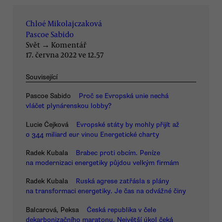
Chloé Mikolajczaková
Pascoe Sabido
Svět
→
Komentář
17. června 2022 ve 12.57
Související
Pascoe Sabido
Proč se Evropská unie nechá
vláčet plynárenskou lobby?
Lucie Čejková
Evropské státy by mohly přijít až
o 344 miliard eur vinou Energetické charty
Radek Kubala
Brabec proti obcím. Peníze
na modernizaci energetiky půjdou velkým firmám
Radek Kubala
Ruská agrese zatřásla s plány
na transformaci energetiky. Je čas na odvážné činy
Balcarová, Peksa
Česká republika v čele
dekarbonizačního maratonu. Největší úkol čeká