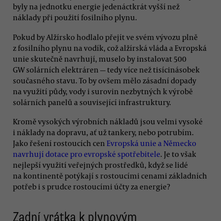
byly na jednotku energie jedenáctkrát vyšší než
náklady při použití fosilního plynu.
Pokud by Alžírsko hodlalo přejít ve svém vývozu plně
z fosilního plynu na vodík, což alžírská vláda a Evropská
unie skutečně navrhují, muselo by instalovat 500
GW solárních elektráren — tedy více než tisícinásobek
současného stavu. To by ovšem mělo zásadní dopady
na využití půdy, vody i surovin nezbytných k výrobě
solárních panelů a související infrastruktury.
Kromě vysokých výrobních nákladů jsou velmi vysoké
i náklady na dopravu, ať už tankery, nebo potrubím.
Jako řešení rostoucích cen
Evropská unie a Německo
navrhují dotace pro evropské spotřebitele
. Je to však
nejlepší využití veřejných prostředků, když se lidé
na kontinentě potýkají s rostoucími cenami základních
potřeb i s prudce rostoucími účty za energie?
Zadní vrátka k plynovým