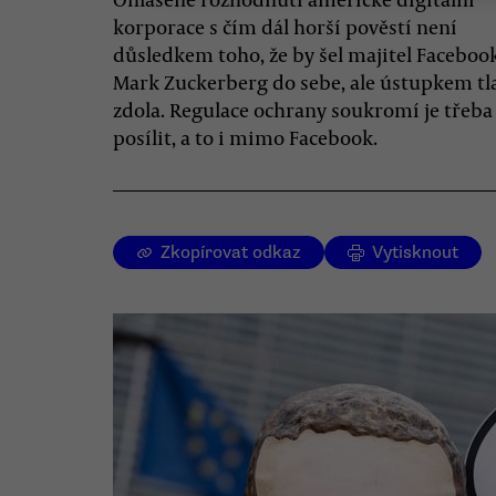
korporace s čím dál horší pověstí není
důsledkem toho, že by šel majitel Faceboo
Mark Zuckerberg do sebe, ale ústupkem t
zdola. Regulace ochrany soukromí je třeba
posílit, a to i mimo Facebook.
Zkopírovat odkaz
Vytisknout