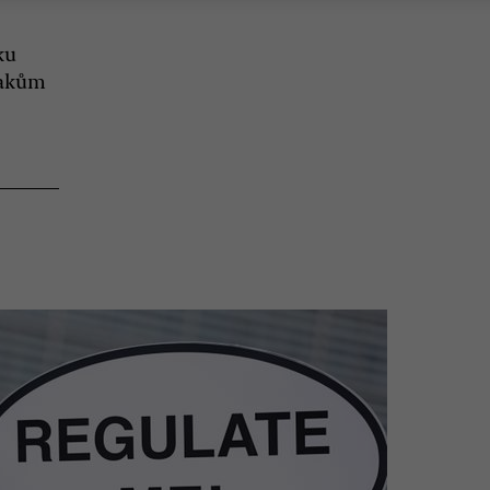
ku
lakům