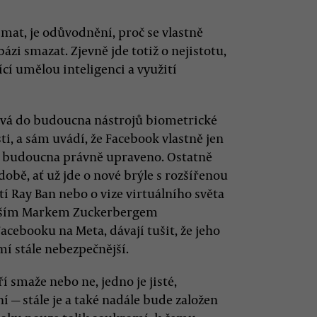
mat, je odůvodnění, proč se vlastně
zi smazat. Zjevně jde totiž o nejistotu,
cí umělou inteligenci a využití
dává do budoucna nástrojů biometrické
ti, a sám uvádí, že Facebook vlastně jen
o budoucna právně upraveno. Ostatně
obě, ať už jde o nové brýle s rozšířenou
tí Ray Ban nebo o vize virtuálního světa
nějším Markem Zuckerbergem
cebooku na Meta, dávají tušit, že jeho
 stále nebezpečnější.
í smaže nebo ne, jedno je jisté,
— stále je a také nadále bude založen