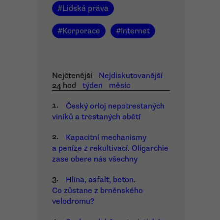
#
Lidská práva
#
Korporace
#
Internet
Nejčtenější
Nejdiskutovanější
24 hod
týden
měsíc
1.
Český orloj nepotrestaných
viníků a trestaných obětí
2.
Kapacitní mechanismy
a peníze z rekultivací. Oligarchie
zase obere nás všechny
3.
Hlína, asfalt, beton.
Co zůstane z brněnského
velodromu?