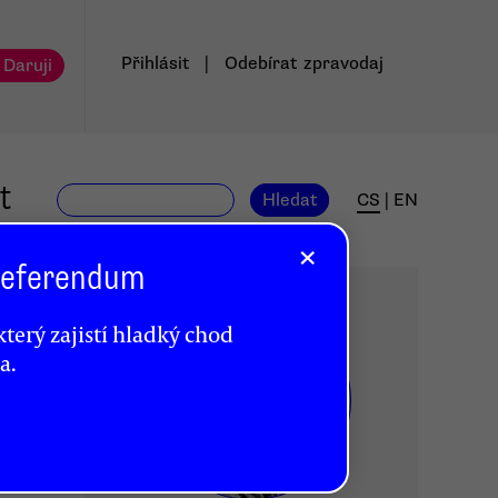
Přihlásit
|
Odebírat
zpravodaj
 Daruji
t
Hledat
CS
|
EN
×
 Referendum
terý zajistí hladký chod
a.