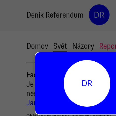
Deník Referendum
DR
Domov
Svět
Názory
Repo
Facebook se vzdává biometri
DR
Je to výsledek tlaku zdola, k
nesmí polevit
Jan Vobořil
Ohlášené rozhodnutí americké digitální