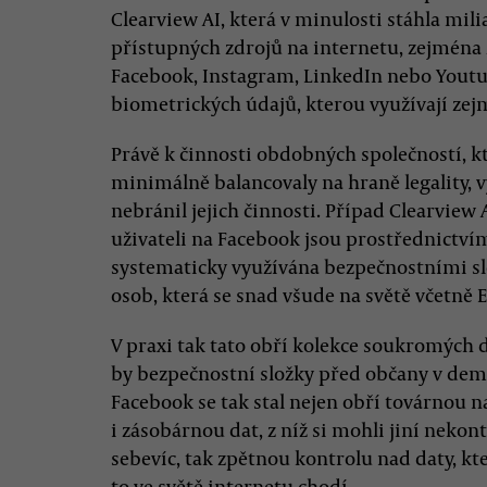
Clearview AI, která v minulosti stáhla mili
přístupných zdrojů na internetu, zejména ze
Facebook, Instagram, LinkedIn nebo Youtub
biometrických údajů, kterou využívají zej
Právě k činnosti obdobných společností, k
minimálně balancovaly na hraně legality, v
nebránil jejich činnosti. Případ Clearview 
uživateli na Facebook jsou prostřednictv
systematicky využívána bezpečnostními sl
osob, která se snad všude na světě včetně Ev
V praxi tak tato obří kolekce soukromých d
by bezpečnostní složky před občany v demo
Facebook se tak stal nejen obří továrnou n
i zásobárnou dat, z níž si mohli jiní nekon
sebevíc, tak zpětnou kontrolu nad daty, kt
to ve světě internetu chodí.