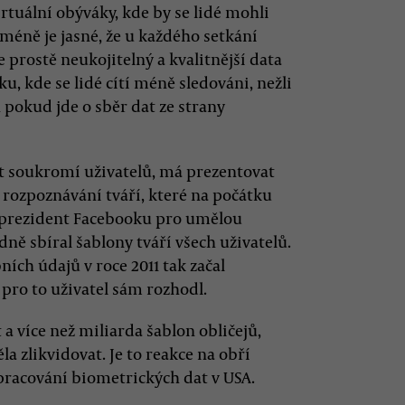
rtuální obýváky, kde by se lidé mohli
cméně je jasné, že u každého setkání
 prostě neukojitelný a kvalitnější data
ku, kde se lidé cítí méně sledováni, nežli
 pokud jde o sběr dat ze strany
ít soukromí uživatelů, má prezentovat
rozpoznávání tváří, které na počátku
eprezident Facebooku pro umělou
ně sbíral šablony tváří všech uživatelů.
ích údajů v roce 2011 tak začal
 pro to uživatel sám rozhodl.
a více než miliarda šablon obličejů,
la zlikvidovat. Je to reakce na obří
pracování biometrických dat v USA.