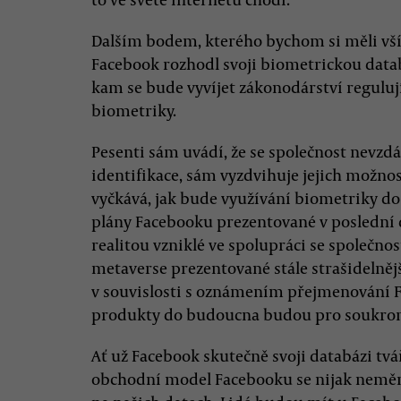
Dalším bodem, kterého bychom si měli vší
Facebook rozhodl svoji biometrickou databá
kam se bude vyvíjet zákonodárství regulují
biometriky.
Pesenti sám uvádí, že se společnost nevz
identifikace, sám vyzdvihuje jejich možnos
vyčkává, jak bude využívání biometriky d
plány Facebooku prezentované v poslední d
realitou vzniklé ve spolupráci se společnos
metaverse prezentované stále strašidel
v souvislosti s oznámením přejmenování Fa
produkty do budoucna budou pro soukromí
Ať už Facebook skutečně svoji databázi tvář
obchodní model Facebooku se nijak nemění 