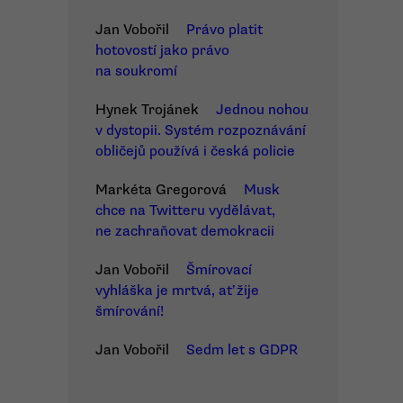
Jan Vobořil
Právo platit
hotovostí jako právo
na soukromí
Hynek Trojánek
Jednou nohou
v dystopii. Systém rozpoznávání
obličejů používá i česká policie
Markéta Gregorová
Musk
chce na Twitteru vydělávat,
ne zachraňovat demokracii
Jan Vobořil
Šmírovací
vyhláška je mrtvá, ať žije
šmírování!
Jan Vobořil
Sedm let s GDPR