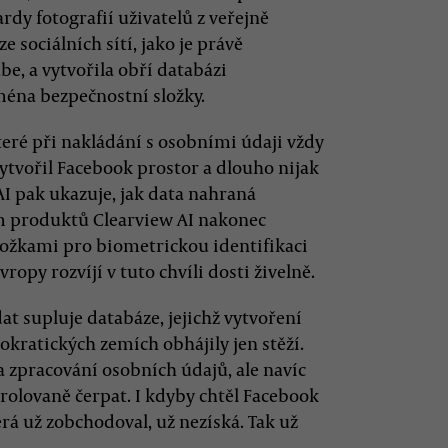
ardy fotografií uživatelů z veřejně
 sociálních sítí, jako je právě
e, a vytvořila obří databázi
ména bezpečnostní složky.
teré při nakládání s osobními údaji vždy
ytvořil Facebook prostor a dlouho nijak
AI pak ukazuje, jak data nahraná
ím produktů Clearview AI nakonec
ožkami pro biometrickou identifikaci
ropy rozvíjí v tuto chvíli dosti živelně.
at supluje databáze, jejichž vytvoření
kratických zemích obhájily jen stěží.
a zpracování osobních údajů, ale navíc
trolovaně čerpat. I kdyby chtěl Facebook
erá už zobchodoval, už nezíská. Tak už