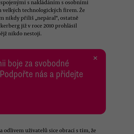
y spojenými s nakládáním s osobními
h velkých technologických firem. Že
 nikdy příliš „nepáral“, ostatně
kerberg již v roce 2010 prohlásil
jž nikdo nestojí.
×
inii boje za svobodné
 Podpořte nás a přidejte
a odlivem uživatelů sice obrací s tím, že