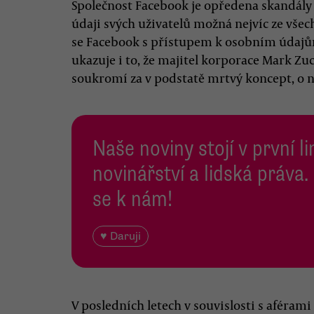
Společnost Facebook je opředena skandál
údaji svých uživatelů možná nejvíc ze všec
se Facebook s přístupem k osobním údajům
ukazuje i to, že majitel korporace Mark Zuc
soukromí za v podstatě mrtvý koncept, o ně
Naše noviny stojí v první l
novinářství a lidská práva.
se k nám!
♥ Daruji
V posledních letech v souvislosti s aférami 