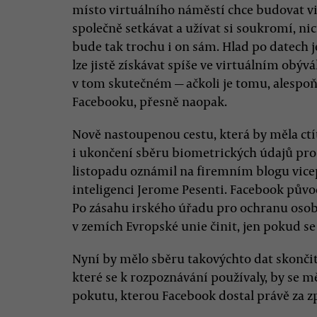
místo virtuálního náměstí chce budovat vi
společně setkávat a užívat si soukromí, ni
bude tak trochu i on sám. Hlad po datech je
lze jistě získávat spíše ve virtuálním obývá
v tom skutečném — ačkoli je tomu, alespoň
Facebooku, přesně naopak.
Nově nastoupenou cestu, která by měla ct
i ukončení sběru biometrických údajů pro 
listopadu oznámil na firemním blogu vic
inteligenci Jerome Pesenti. Facebook původ
Po zásahu irského úřadu pro ochranu osobn
v zemích Evropské unie činit, jen pokud se
Nyní by mělo sběru takovýchto dat skončit 
které se k rozpoznávání používaly, by se mě
pokutu, kterou Facebook dostal právě za z