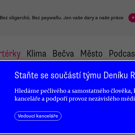
Bez oligarchů. Bez paywallu.
Jen vaše dary a naše práce
♥
rtérky
Klima
Bečva
Město
Podcas
Staňte se součástí týmu Deníku
ky.
Hledáme pečlivého a samostatného člověka, k
terý
kanceláře a podpoří provoz nezávislého médi
Vedoucí kanceláře