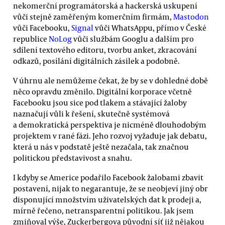
nekomerční programátorská a hackerská uskupení
vůči stejně zaměřeným komerčním firmám,
Mastodon
vůči Facebooku,
Signal
vůči WhatsAppu, přímo v České
republice
NoLog
vůči službám Googlu a dalším pro
sdílení textového editoru, tvorbu anket, zkracování
odkazů, posílání digitálních zásilek a podobně.
V úhrnu ale nemůžeme čekat, že by se v dohledné době
něco opravdu změnilo. Digitální korporace včetně
Facebooku jsou sice pod tlakem a stávající žaloby
naznačují vůli k řešení, skutečně systémová
a demokratická perspektiva je nicméně dlouhodobým
projektem v rané fázi. Jeho rozvoj vyžaduje jak debatu,
která u nás v podstatě ještě nezačala, tak značnou
politickou představivost a snahu.
I kdyby se Americe podařilo Facebook žalobami zbavit
postavení, nijak to negarantuje, že se neobjeví jiný obr
disponující množstvím uživatelských dat k prodeji a,
mírně řečeno, netransparentní politikou. Jak jsem
zmiňoval výše, Zuckerbergova původní síť již nějakou