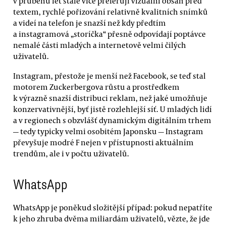
v průběhu let stále více preferují vizuální obsah před
textem, rychlé pořizování relativně kvalitních snímků
a videí na telefon je snazší než kdy předtím
a instagramová „storíčka“ přesně odpovídají poptávce
nemalé části mladých a internetově velmi čilých
uživatelů.
Instagram, přestože je menší než Facebook, se teď stal
motorem Zuckerbergova růstu a prostředkem
k výrazně snazší distribuci reklam, než jaké umožňuje
konzervativnější, byť jistě rozlehlejší síť. U mladých lidí
a v regionech s obzvlášť dynamickým digitálním trhem
— tedy typicky velmi osobitém Japonsku — Instagram
převyšuje modré F nejen v přístupnosti aktuálním
trendům, ale i v počtu uživatelů.
WhatsApp
WhatsApp je poněkud složitější případ: pokud nepatříte
k jeho zhruba dvěma miliardám uživatelů, vězte, že jde