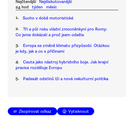
Nejčtenější
Nejdiskutovanější
24 hod
týden
měsíc
1.
Sucho v době motoristické
2.
Tři a půl roku vládní zmocněnkyní pro Romy:
Co jsme dokázali a proč jsem odešla
3.
Evropa se změně klimatu přizpůsobí. Otázkou
je kdy, jak a co s příčinami
4.
Ceuta jako nástroj hybridního boje. Jak krajní
pravice rozděluje Evropu
5.
Padesát odstínů lži a nová nekulturní politika
Zkopírovat odkaz
Vytisknout