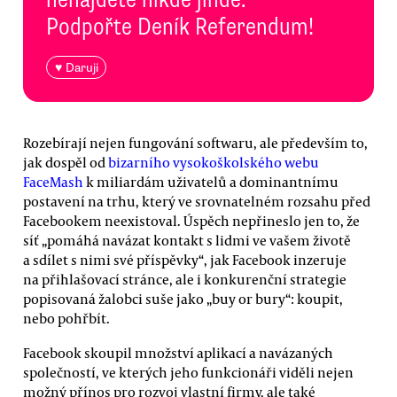
Podpořte Deník Referendum!
♥ Daruji
Rozebírají nejen fungování softwaru, ale především to,
jak dospěl od
bizarního vysokoškolského webu
FaceMash
k miliardám uživatelů a dominantnímu
postavení na trhu, který ve srovnatelném rozsahu před
Facebookem neexistoval. Úspěch nepřineslo jen to, že
síť „pomáhá navázat kontakt s lidmi ve vašem životě
a sdílet s nimi své příspěvky“, jak Facebook inzeruje
na přihlašovací stránce, ale i konkurenční strategie
popisovaná žalobci suše jako „buy or bury“: koupit,
nebo pohřbít.
Facebook skoupil množství aplikací a navázaných
společností, ve kterých jeho funkcionáři viděli nejen
možný přínos pro rozvoj vlastní firmy, ale také