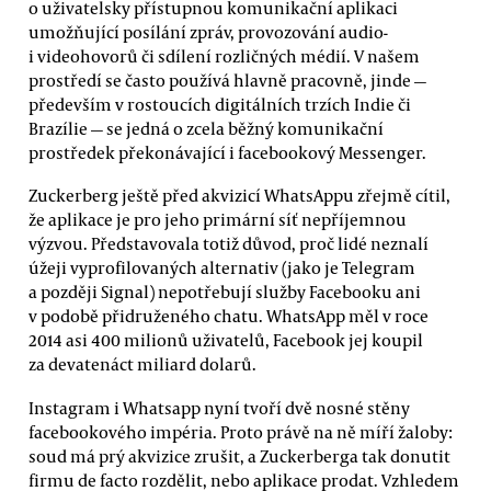
o uživatelsky přístupnou komunikační aplikaci
umožňující posílání zpráv, provozování audio-
i videohovorů či sdílení rozličných médií. V našem
prostředí se často používá hlavně pracovně, jinde —
především v rostoucích digitálních trzích Indie či
Brazílie — se jedná o zcela běžný komunikační
prostředek překonávající i facebookový Messenger.
Zuckerberg ještě před akvizicí WhatsAppu zřejmě cítil,
že aplikace je pro jeho primární síť nepříjemnou
výzvou. Představovala totiž důvod, proč lidé neznalí
úžeji vyprofilovaných alternativ (jako je Telegram
a později Signal) nepotřebují služby Facebooku ani
v podobě přidruženého chatu. WhatsApp měl v roce
2014 asi 400 milionů uživatelů, Facebook jej koupil
za devatenáct miliard dolarů.
Instagram i Whatsapp nyní tvoří dvě nosné stěny
facebookového impéria. Proto právě na ně míří žaloby:
soud má prý akvizice zrušit, a Zuckerberga tak donutit
firmu de facto rozdělit, nebo aplikace prodat. Vzhledem