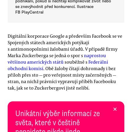
podnikání, pokud si nechtějí komplikovat život nebo
se znevýhodnit před konkurencí. Ilustrace
FB PlayCentral
Digitální korporace Google a především Facebook se ve
Spojených státech amerických potýkají
s antimonopolními žalobami úřadů. V případě firmy
Marka Zuckerberga se jedná o spor s
naprostou
většinou amerických států
souběžně s
Federální
obchodní komisí
. Obě žaloby čítají dohromady i bez
příloh přes sto — pro veřejnost místy začerněných —
stran, na nichž právníci vypravují příběh Facebooku
tak, jak se to Zuckerbergovi jistě nelíbí.
×
Unikátní výběr informací ze
světa, které v češtině
nenajdete nikde jinde.