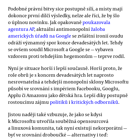
Podobné právní bitvy sice postupně sílí, a místy mají
dokonce první dílčí výsledky, nelze ale říci, že by šlo
o úplnou novinku. Jak opakovaně
poukazovala
agentura AP
, aktuální antimonopolní
žaloba
amerických úřadů na Google
se zvláštní ironií osudu
odráží významný spor konce devadesátých let. Tehdy
se ovšem soudil Microsoft a Google se — vybaven
vzdorem proti tehdejším hegemonům — teprve rodil.
Nyní je situace horší i lepší současně. Horší proto, že
role obrů je s koncem devadesátých let naprosto
nesrovnatelná a tehdejší monopolní sklony Microsoftu
působí ve srovnání s impériem Facebooku, Googlu,
Applu či Amazonu jako dětská hra. Lepší díky postupně
rostoucímu zájmu
politiků
i
kritických odborníků
.
Jistou naději také vzbuzuje, že jako se kdysi
k Microsoftu utvořila souběžná opensourcová
a linuxová komunita, tak nyní existují nekorporátní —
byť ve srovnání droboučké — alternativy i teď: