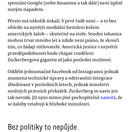
spoutání Googlu (nebo Amazonu a tak dále) není úplně
novým nápadem.
Přesto má několik úskalí. V prvé řadě není — a to bez
ohledu na nynější mediální hemžení kolem
amerických žalob — skutečně na stole. Soudní tahanice
mohou trvat mnoho let a nikde není psáno, že skončí
tím, co žádají stěžovatelé. Americká justice s největší
pravděpodobností bude chápat rozdělení
Zuckerbergova gigantu až jako poslední možnost.
Oddělit jednoznačně Facebook od Instagramu jednak
znamená technické úpravy a odstranění integrace
zbudované v posledních letech, jednak množství
možných právních překážek. Zuckerberg se navíc jen
tak nevzdá. Již nyní mimo jiné pochopitelně
namítá
, že
se žaloby vztahují k hluboké minulosti.
Bez politiky to nepůjde