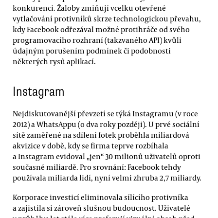
konkurenci. Žaloby zmiňují vcelku otevřené
vytlačování protivníků skrze technologickou převahu,
kdy Facebook odřezával možné protihráče od svého
programovacího rozhraní (takzvaného API) kvůli
údajným porušením podmínek či podobnosti
některých rysů aplikací.
Instagram
Nejdiskutovanější převzetí se týká Instagramu (v roce
2012) a WhatsAppu (o dva roky později). U prvé sociální
sítě zaměřené na sdílení fotek proběhla miliardová
akvizice v době, kdy se firma teprve rozbíhala
a Instagram evidoval „jen“ 30 milionů uživatelů oproti
současné miliardě. Pro srovnání: Facebook tehdy
používala miliarda lidí, nyní velmi zhruba 2,7 miliardy.
Korporace investicí eliminovala sílícího protivníka
a zajistila si zároveň slušnou budoucnost. Uživatelé