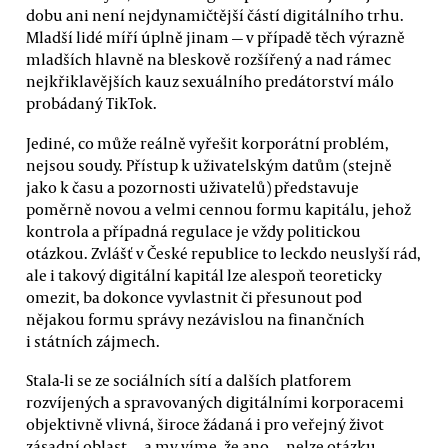
dobu ani není nejdynamičtější částí digitálního trhu.
Mladší lidé míří úplně jinam — v případě těch výrazně
mladších hlavně na bleskově rozšířený a nad rámec
nejkřiklavějších kauz sexuálního predátorství málo
probádaný TikTok.
Jediné, co může reálně vyřešit korporátní problém,
nejsou soudy. Přístup k uživatelským datům (stejně
jako k času a pozornosti uživatelů) představuje
poměrně novou a velmi cennou formu kapitálu, jehož
kontrola a případná regulace je vždy politickou
otázkou. Zvlášť v České republice to leckdo neuslyší rád,
ale i takový digitální kapitál lze alespoň teoreticky
omezit, ba dokonce vyvlastnit či přesunout pod
nějakou formu správy nezávislou na finančních
i státních zájmech.
Stala-li se ze sociálních sítí a dalších platforem
rozvíjených a spravovaných digitálními korporacemi
objektivně vlivná, široce žádaná i pro veřejný život
zásadní oblast — a my víme, že ano — nelze otázku