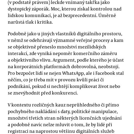
(v podstatě právem) leckde vnímaný takřka jako
dystopický záporák. Moc, kterou získal kontrolou nad
lidskou komunikací, je až bezprecedentní. Úměrně
narůstá tlak i kritika.
Podobně jako u jiných vlastníků digitálního prostoru,
v němž se odehrávají významné veřejné procesy a kam
se objektivně přeneslo množství mezilidských
interakcí, zde vyniká nepoměr komerčního záměru
a objektivního vlivu. Argument, podle kterého je účast
na korporátních platformách dobrovolná, neobstojí.
Pro bezpočet lidí se nejen WhatsApp, ale i Facebook stal
něčím, co je třeba mít v provozu kvůli práci či
podnikání, pokud si nechtějí komplikovat život nebo
se znevýhodnit před konkurencí.
V kontextu rozličných kauz neprůhledného či přímo
pochybného nakládání s daty, politické manipulace,
množství třetích stran některých licenčních ujednání
a podobně navíc nelze mluvit o tom, že by lidé při
registraci na naprostou většinu digitálních služeb