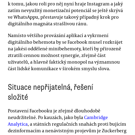
k tomu, jakou roli pro něj nyní hraje Instagram a jaký
zatím nevyužitý monetizační potenciál se ještě skrývá
ve WhatsAppu, přestavuje takový případný krok pro
digitálního magnáta strašlivou ránu.
Namísto většího provázání aplikací a vykrmení
digitálního behemota by se Facebook musel rozkrájet
na jakési oddělené minibehemoty, kteří by přirozeně
ztratili cennou možnost synergie, zřejmě část
uživatelů, a hlavně faktický monopol na významnou
část lidské komunikace v širokém smyslu slova.
Situace nepřijatelná, řešení
složité
Postavení Facebooku je zřejmě dlouhodobě
neudržitelné. Po kauzách, jako byla
Cambridge
Analytica
, a státních regulačních snahách proti bujícím
dezinformacím a nenávistným projevům je Zuckerberg