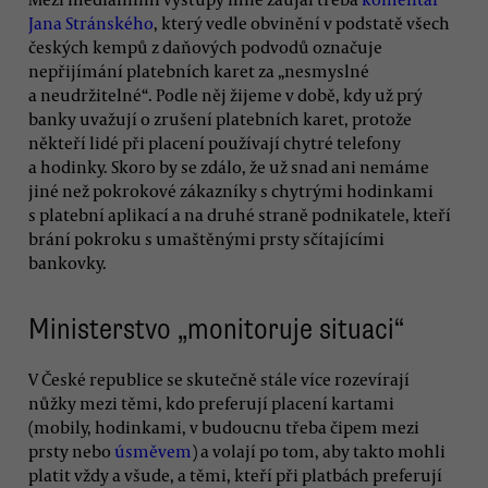
Jana Stránského
, který vedle obvinění v podstatě všech
českých kempů z daňových podvodů označuje
nepřijímání platebních karet za „nesmyslné
a neudržitelné“. Podle něj žijeme v době, kdy už prý
banky uvažují o zrušení platebních karet, protože
někteří lidé při placení používají chytré telefony
a hodinky. Skoro by se zdálo, že už snad ani nemáme
jiné než pokrokové zákazníky s chytrými hodinkami
s platební aplikací a na druhé straně podnikatele, kteří
brání pokroku s umaštěnými prsty sčítajícími
bankovky.
Ministerstvo „monitoruje situaci“
V České republice se skutečně stále více rozevírají
nůžky mezi těmi, kdo preferují placení kartami
(mobily, hodinkami, v budoucnu třeba čipem mezi
prsty nebo
úsměvem
) a volají po tom, aby takto mohli
platit vždy a všude, a těmi, kteří při platbách preferují