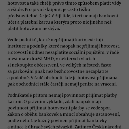
hotovost a také chtějí právo tímto způsobem platit vždy
a všude. Pro první skupinu je často těžko
představitelné, že ještě žijí lidé, kteří nemají bankovní
účet a platební kartu a kterým proto nic jiného než
platit hotově ani nezbývá.
Vedle podniků, které nepřijímají karty, existují
instituce a podniky, které naopak nepřijímají hotovost.
Hotovostí už dnes nezaplatíte sociální pojištění, v řadě
měst máte dražší MHD, v některých vlacích
si nekoupíte občerstvení, ve velkých městech často
za parkování jinak než bezhotovostně nezaplatíte
a podobně. V řadě obchodů, kde je hotovost přijímána,
pak obchodníci stále častěji nemají peníze na vrácení.
Podnikatelé přitom nemají povinnost přijímat platby
kartou. O právním výkladu, zdali naopak mají
povinnost přijímat hotovostní platby, se vede spor.
Zákon o oběhu bankovek a mincí obsahuje ustanovení,
podle něhož je každý povinen přijímat bankovky
a mince k úhradě svých závazků. Zatímco Česká národní