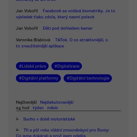
Jan Vobořil
Facebook se vzdává biometriky. Je to
výsledek tlaku zdola, který nesmí polevit
Jan Vobořil
Děti pod dohledem kamer
Veronika Blablová
TikTok. O co atraktivnější, o
to zneužitelnější aplikace
#
Lidská práva
#
Digitalizace
#
Digitální platformy
#
Digitální technologie
Nejčtenější
Nejdiskutovanější
24 hod
týden
měsíc
1.
Sucho v době motoristické
2.
Tři a půl roku vládní zmocněnkyní pro Romy:
Co jsme dokázali a proč jsem odešla