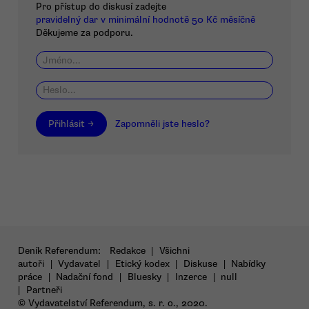
Pro přístup do diskusí zadejte
pravidelný dar v minimální hodnotě 50 Kč měsíčně
Děkujeme za podporu.
Přihlásit →
Zapomněli jste heslo?
Deník Referendum:
Redakce
|
Všichni
autoři
|
Vydavatel
|
Etický kodex
|
Diskuse
|
Nabídky
práce
|
Nadační fond
|
Bluesky
|
Inzerce
|
null
|
Partneři
© Vydavatelství Referendum, s. r. o., 2020.