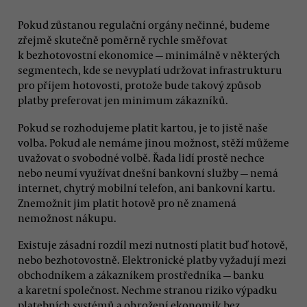
Pokud zůstanou regulační orgány nečinné, budeme
zřejmě skutečně poměrně rychle směřovat
k bezhotovostní ekonomice — minimálně v některých
segmentech, kde se nevyplatí udržovat infrastrukturu
pro příjem hotovosti, protože bude takový způsob
platby preferovat jen minimum zákazníků.
Pokud se rozhodujeme platit kartou, je to jistě naše
volba. Pokud ale nemáme jinou možnost, stěží můžeme
uvažovat o svobodné volbě. Řada lidí prostě nechce
nebo neumí využívat dnešní bankovní služby — nemá
internet, chytrý mobilní telefon, ani bankovní kartu.
Znemožnit jim platit hotově pro ně znamená
nemožnost nákupu.
Existuje zásadní rozdíl mezi nutností platit buď hotově,
nebo bezhotovostně. Elektronické platby vyžadují mezi
obchodníkem a zákazníkem prostředníka — banku
a karetní společnost. Nechme stranou riziko výpadku
platebních systémů a ohrožení ekonomik bez