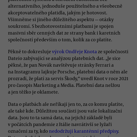
alternativního, jednoduše použitelného a všeobecně
akceptovatelného platidla, jakým je hotovost.
Všimněme si jiného důležitého aspektu — otázky
soukromí. S bezhotovostními platbami je spojen
masivní sběr cenných dat ze strany bank i karetních
společností především o tom, kolik za co platíte.
Pěkně to dokresluje
výrok Ondřeje Knota
ze společnosti
Dateio zabývající se analýzou platebních dat. „Je sice
pěkné, že pan Novák navštěvuje stránky Ferrari a
na Instagramu lajkuje Porsche, platební data o něm ale
prozradí, že platí za servis Škody,“ uvedl Knot v roce 2021
pro časopis Marketing a Media. Platební data nelžou
a jen těžko je oklamete.
Data o platbách ale neříkají jen to, za co komu platíte,
ale také kde. Důležitou součástí jsou vaše lokalizační
data. Jsou to ta samá data, na jejichž základě byli
v počátcích pandemie z Itálie navrátivší se lyžaři
označeni za ty, kdo
nedodržují karanténní předpisy
.