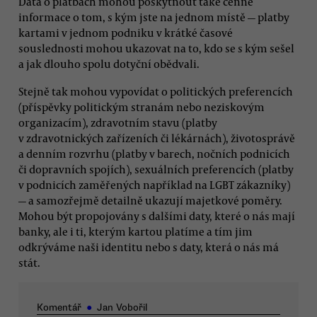
Data o platbách mohou poskytnout také cenné
informace o tom, s kým jste na jednom místě — platby
kartami v jednom podniku v krátké časové
souslednosti mohou ukazovat na to, kdo se s kým sešel
a jak dlouho spolu dotyční obědvali.
Stejně tak mohou vypovídat o politických preferencích
(příspěvky politickým stranám nebo neziskovým
organizacím), zdravotním stavu (platby
v zdravotnických zařízeních či lékárnách), životosprávě
a denním rozvrhu (platby v barech, nočních podnicích
či dopravních spojích), sexuálních preferencích (platby
v podnicích zaměřených například na LGBT zákazníky)
— a samozřejmě detailně ukazují majetkové poměry.
Mohou být propojovány s dalšími daty, které o nás mají
banky, ale i ti, kterým kartou platíme a tím jim
odkrýváme naši identitu nebo s daty, která o nás má
stát.
Komentář
●
Jan Vobořil