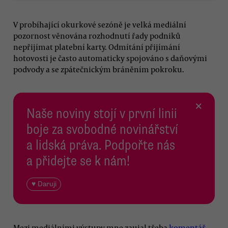
V probíhající okurkové sezóně je velká mediální
pozornost věnována rozhodnutí řady podniků
nepřijímat platební karty. Odmítání přijímání
hotovosti je často automaticky spojováno s daňovými
podvody a se zpátečnickým bráněním pokroku.
×
Naše noviny stojí v první linii
boje za svobodné novinářství
a lidská práva. Podpořte nás
a přidejte se k nám!
♥ Daruji
Mezi mediálními výstupy mne zaujal třeba
komentář