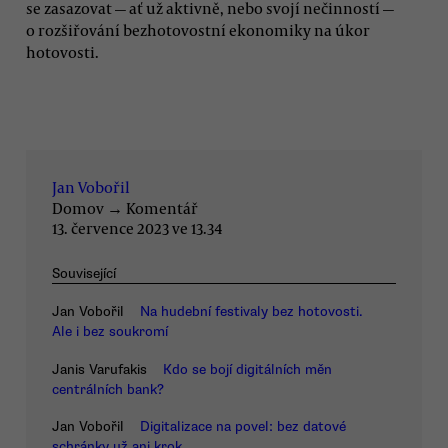
se zasazovat — ať už aktivně, nebo svojí nečinností —
o rozšiřování bezhotovostní ekonomiky na úkor
hotovosti.
Jan Vobořil
Domov
→
Komentář
13. července 2023 ve 13.34
Související
Jan Vobořil
Na hudební festivaly bez hotovosti.
Ale i bez soukromí
Janis Varufakis
Kdo se bojí digitálních měn
centrálních bank?
Jan Vobořil
Digitalizace na povel: bez datové
schránky už ani krok