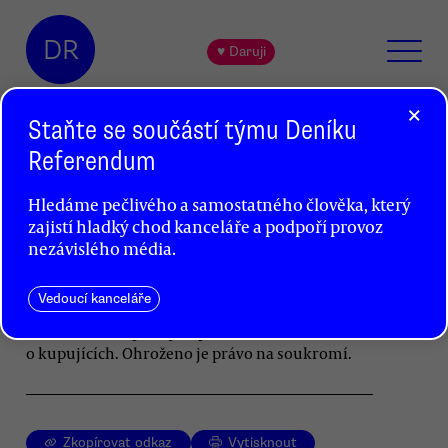
DR
♥ Daruji
×
Staňte se součástí týmu Deníku
Referendum
Právo platit hotovostí jako právo
Hledáme pečlivého a samostatného člověka, který
na soukromí
zajistí hladký chod kanceláře a podpoří provoz
Jan Vobořil
nezávislého média.
Debaty o povinném přijímání bezhotovostních
Vedoucí kanceláře
plateb zakrývají odvrácenou stranu problému:
bezhotovostní platby doprovází masivní sběr dat
o kupujících. Ohroženo je právo na soukromí.
Zkopírovat odkaz
Vytisknout