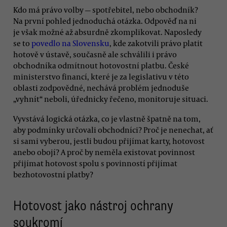
Kdo má právo volby — spotřebitel, nebo obchodník?
Na první pohled jednoduchá otázka. Odpověď na ni
je však možné až absurdně zkomplikovat. Naposledy
se to
povedlo na Slovensku
, kde zakotvili právo platit
hotově v ústavě, současně ale schválili i právo
obchodníka odmítnout hotovostní platbu. České
ministerstvo financí, které je za legislativu v této
oblasti zodpovědné, nechává problém jednoduše
„vyhnít“ neboli, úřednicky řečeno, monitoruje situaci.
Vyvstává logická otázka, co je vlastně špatně na tom,
aby podmínky určovali obchodníci? Proč je nenechat, ať
si sami vyberou, jestli budou přijímat karty, hotovost
anebo obojí? A proč by neměla existovat povinnost
přijímat hotovost spolu s povinností přijímat
bezhotovostní platby?
Hotovost jako nástroj ochrany
soukromí