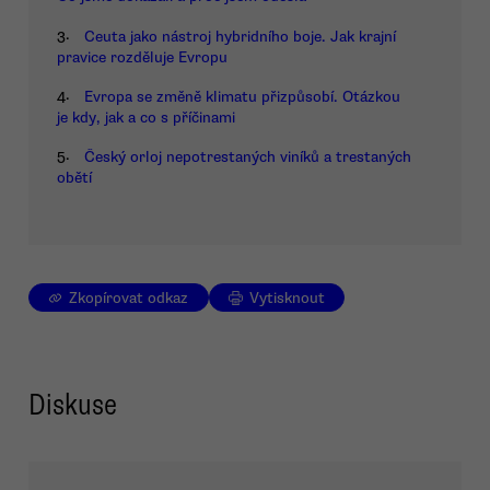
3.
Ceuta jako nástroj hybridního boje. Jak krajní
pravice rozděluje Evropu
4.
Evropa se změně klimatu přizpůsobí. Otázkou
je kdy, jak a co s příčinami
5.
Český orloj nepotrestaných viníků a trestaných
obětí
Zkopírovat odkaz
Vytisknout
Diskuse