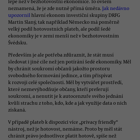
lépe než v bezhotovostní ekonomice. To ovšem
neznamená, že je zde nutně přímá úměra.
Jak nedávno
upozornil
hlavní ekonom investiční skupiny DRFG
Martin Slaný, tak například Německo má poměrně
velký podíl hotovostních plateb, ale podíl šedé
ekonomiky je v zemi menší než v bezhotovostním
Švédsku.
Především je ale potřeba zdůraznit, že stát musí
sledovat i jiné cíle než jen potírání šedé ekonomiky. Měl
by chránit soukromí občanů jakožto prostoru
svobodného formování jedince, a tím přispívat
k rozvoji celé společnosti. Měl by vytvářet prostředí,
které neznevýhodňuje občany, kteří preferují
soukromí, a nenutit je k autocenzuře svého jednání
kvůli strachu z toho, kdo, kde a jak využije data o nich
získaná.
V případě plateb k dispozici více „privacy friendly“
nástroj, než je hotovost, nemáme. Proto by měl stát
chránit právo jednotlivce platit hotově, spíše než