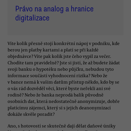
Právo na analog a hranice
digitalizace
Víte kolik přesně stojí konkrétní nápoj v podniku, kde
berou jen platby kartami a platí se při každé
objednávce? Víte pak kolik jste čeho vypil za večer.
Chodíte tam pravidelně? Jste si jistí, že až budete žádat
svoji banku o hypotéku nebo půjčku, nebudou tyto
informace součástí vyhodnocení rizika? Nebo že
v bance nemá k vašim datům přístup někdo, kdo by se
o vás rád dozvěděl věci, které byste neřekli ani své
rodině? Nebo že banka neprodá balík původně
osobních dat, která nedostatečně anonymizuje, dobře
platícímu zájemci, který si s jejich deanonymizací
dokáže skvěle poradit?
Ano, s hotovostí se skutečně dají dělat daňové úniky