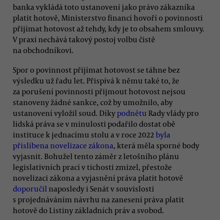
banka vykládá toto ustanovení jako právo zákazníka
platit hotově, Ministerstvo financí hovoří o povinnosti
přijímat hotovost až tehdy, kdy je to obsahem smlouvy.
V praxi nechává takový postoj volbu čistě
na obchodníkovi.
Spor o povinnost přijímat hotovost se táhne bez
výsledku už řadu let. Přispívá k němu také to, že
za porušení povinnosti přijmout hotovost nejsou
stanoveny žádné sankce, což by umožnilo, aby
ustanovení vyložil soud. Díky
podnětu
Rady vlády pro
lidská práva se v minulosti podařilo dostat obě
instituce k jednacímu stolu a v roce 2022
byla
přislíbena novelizace zákona
, která měla sporné body
vyjasnit. Bohužel tento záměr z letošního plánu
legislativních prací v tichosti zmizel, přestože
novelizaci zákona a vyjasnění práva platit hotově
doporučil
naposledy i Senát v souvislosti
s projednáváním návrhu na zanesení práva platit
hotově do Listiny základních práv a svobod.