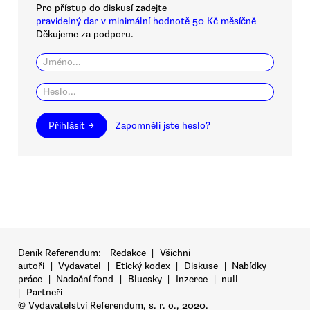
Pro přístup do diskusí zadejte
pravidelný dar v minimální hodnotě 50 Kč měsíčně
Děkujeme za podporu.
Přihlásit →
Zapomněli jste heslo?
Deník Referendum:
Redakce
|
Všichni
autoři
|
Vydavatel
|
Etický kodex
|
Diskuse
|
Nabídky
práce
|
Nadační fond
|
Bluesky
|
Inzerce
|
null
|
Partneři
© Vydavatelství Referendum, s. r. o., 2020.