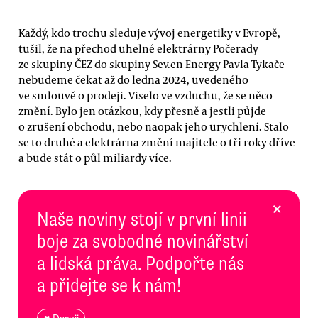
Každý, kdo trochu sleduje vývoj energetiky v Evropě,
tušil, že na přechod uhelné elektrárny Počerady
ze skupiny ČEZ do skupiny Sev.en Energy Pavla Tykače
nebudeme čekat až do ledna 2024, uvedeného
ve smlouvě o prodeji. Viselo ve vzduchu, že se něco
změní. Bylo jen otázkou, kdy přesně a jestli půjde
o zrušení obchodu, nebo naopak jeho urychlení. Stalo
se to druhé a elektrárna změní majitele o tři roky dříve
a bude stát o půl miliardy více.
×
Naše noviny stojí v první linii
boje za svobodné novinářství
a lidská práva. Podpořte nás
a přidejte se k nám!