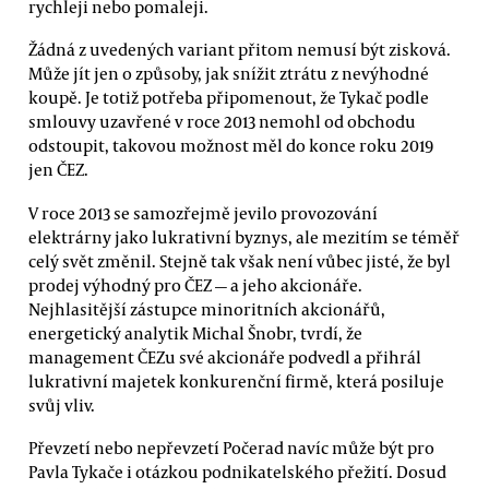
rychleji nebo pomaleji.
Žádná z uvedených variant přitom nemusí být zisková.
Může jít jen o způsoby, jak snížit ztrátu z nevýhodné
koupě. Je totiž potřeba připomenout, že Tykač podle
smlouvy uzavřené v roce 2013 nemohl od obchodu
odstoupit, takovou možnost měl do konce roku 2019
jen ČEZ.
V roce 2013 se samozřejmě jevilo provozování
elektrárny jako lukrativní byznys, ale mezitím se téměř
celý svět změnil. Stejně tak však není vůbec jisté, že byl
prodej výhodný pro ČEZ — a jeho akcionáře.
Nejhlasitější zástupce minoritních akcionářů,
energetický analytik Michal Šnobr, tvrdí, že
management ČEZu své akcionáře podvedl a přihrál
lukrativní majetek konkurenční firmě, která posiluje
svůj vliv.
Převzetí nebo nepřevzetí Počerad navíc může být pro
Pavla Tykače i otázkou podnikatelského přežití. Dosud