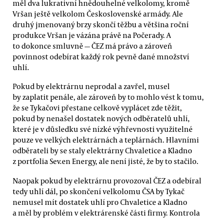
měl dva lukrativní hnědouhelné velkolomy, kromě
Vršan ještě velkolom Československé armády. Ale
druhý jmenovaný brzy skončí těžbu a většina roční
produkce Vršan je vázána právě na Počerady. A
to dokonce smluvně — ČEZ má právo a zároveň
povinnost odebírat každý rok pevně dané množství
uhlí.
Pokud by elektrárnu neprodal a zavřel, musel
by zaplatit penále, ale zároveň by to mohlo vést k tomu,
že se Tykačovi přestane celkově vyplácet zde těžit,
pokud by nenašel dostatek nových odběratelů uhlí,
které je v důsledku své nízké výhřevnosti využitelné
pouze ve velkých elektrárnách a teplárnách. Hlavními
odběrateli by se staly elektrárny Chvaletice a Kladno
z portfolia Sev.en Energy, ale není jisté, že by to stačilo.
Naopak pokud by elektrárnu provozoval ČEZ a odebíral
tedy uhlí dál, po skončení velkolomu ČSA by Tykač
nemusel mít dostatek uhlí pro Chvaletice a Kladno
a měl by problém v elektrárenské části firmy. Kontrola