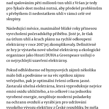
nad spalováním pěti milionů tun uhlí z Vršan je tedy
pro Tykače dost možná nutná, aby předešel problémům
s přebytkem či nedostatkem uhlí v rámci celé své
skupiny.
Následující měsíce, maximálně blízké roky přinesou
vyvrcholení počeradskéhp příběhu. Jisté je, že tlak
na útlum uhlí a krach plánu na rychlé odkoupení
elektrárny v roce 2017 jej zkomplikovaly. Definitivně
ze hry je výstavba nové uhelné elektrárny a ekologické
organizace jako Hnutí DUHA a Greenpeace usilují o
co nejrychlejší uzavření elektrárny.
Pokud odhlédneme od byznysových zájmů několika
málo lidí a podíváme se na věc optikou zájmu
veřejného, pak je optimální řešení celkem jasné.
Zastaralá uhelná elektrárna, která vyprodukuje nejvíce
emisí oxidu uhličitého, a to celkově i na jednotku
vyrobené energie, nesplňuje moderní požadavky
na ochranu ovzduší a vyrábí jen pro udržování
vysokého vývozu elektřiny z České republiky, by měla