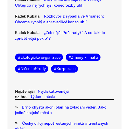
Chtějí co nejrychlejší konec těžby uhlí
Radek Kubala
Rozhovor z rypadla ve Vršanech:
Chceme rychlý a spravedlivý konec uhlí
Radek Kubala
„Zelenější Počerady?“ A co takhle
„přívětivější peklo“?
#
Ekologické organizace
#
Změny klimatu
#
Ničení přírody
#
Korporace
Nejčtenější
Nejdiskutovanější
24 hod
týden
měsíc
1.
Brno chystá akční plán na zvládání veder. Jako
jediné krajské město
2.
Český orloj nepotrestaných viníků a trestaných
obětí