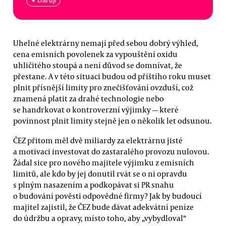
♥ Daruji
Uhelné elektrárny nemají před sebou dobrý výhled,
cena emisních povolenek za vypouštění oxidu
uhličitého stoupá a není důvod se domnívat, že
přestane. A v této situaci budou od příštího roku muset
plnit přísnější limity pro znečišťování ovzduší, což
znamená platit za drahé technologie nebo
se handrkovat o kontroverzní výjimky — které
povinnost plnit limity stejně jen o několik let odsunou.
ČEZ přitom měl dvě miliardy za elektrárnu jisté
a motivaci investovat do zastaralého provozu nulovou.
Žádal sice pro nového majitele výjimku z emisních
limitů, ale kdo by jej donutil rvát se o ni opravdu
s plným nasazením a podkopávat si PR snahu
o budování pověsti odpovědné firmy? Jak by budoucí
majitel zajistil, že ČEZ bude dávat adekvátní peníze
do údržbu a opravy, místo toho, aby „vybydloval“