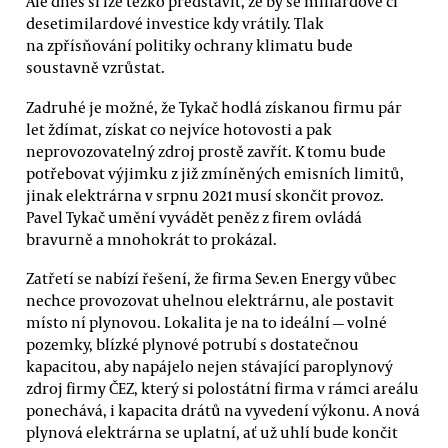
Ale dnes si lze těžko představit, že by se miliardové či
desetimilardové investice kdy vrátily. Tlak
na zpřísňování politiky ochrany klimatu bude
soustavně vzrůstat.
Zadruhé je možné, že Tykač hodlá získanou firmu pár
let ždímat, získat co nejvíce hotovosti a pak
neprovozovatelný zdroj prostě zavřít. K tomu bude
potřebovat výjimku z již zmíněných emisních limitů,
jinak elektrárna v srpnu 2021 musí skončit provoz.
Pavel Tykač umění vyvádět peněz z firem ovládá
bravurně a mnohokrát to prokázal.
Zatřetí se nabízí řešení, že firma Sev.en Energy vůbec
nechce provozovat uhelnou elektrárnu, ale postavit
místo ní plynovou. Lokalita je na to ideální — volné
pozemky, blízké plynové potrubí s dostatečnou
kapacitou, aby napájelo nejen stávající paroplynový
zdroj firmy ČEZ, který si polostátní firma v rámci areálu
ponechává, i kapacita drátů na vyvedení výkonu. A nová
plynová elektrárna se uplatní, ať už uhlí bude končit