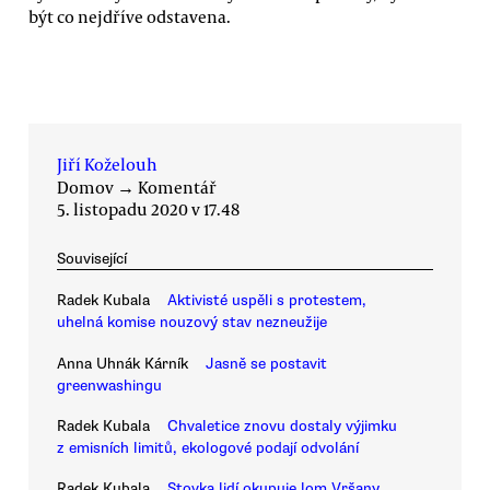
být co nejdříve odstavena.
Jiří Koželouh
Domov
→
Komentář
5. listopadu 2020 v 17.48
Související
Radek Kubala
Aktivisté uspěli s protestem,
uhelná komise nouzový stav nezneužije
Anna Uhnák Kárník
Jasně se postavit
greenwashingu
Radek Kubala
Chvaletice znovu dostaly výjimku
z emisních limitů, ekologové podají odvolání
Radek Kubala
Stovka lidí okupuje lom Vršany.