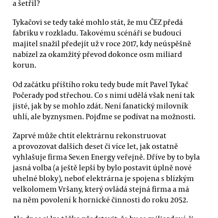
a šetřil?
Tykačovi se tedy také mohlo stát, že mu ČEZ předá
fabriku v rozkladu. Takovému scénáři se budoucí
majitel snažil předejít už v roce 2017, kdy neúspěšně
nabízel za okamžitý převod dokonce osm miliard
korun.
Od začátku příštího roku tedy bude mít Pavel Tykač
Počerady pod střechou. Co s nimi udělá však není tak
jisté, jak by se mohlo zdát. Není fanatický milovník
uhlí, ale byznysmen. Pojďme se podívat na možnosti.
Zaprvé může chtít elektrárnu rekonstruovat
a provozovat dalších deset či více let, jak ostatně
vyhlašuje firma Sev.en Energy veřejně. Dříve by to byla
jasná volba (a ještě lepší by bylo postavit úplně nové
uhelné bloky), neboť elektrárna je spojena s blízkým
velkolomem Vršany, který ovládá stejná firma a má
na něm povolení k hornické činnosti do roku 2052.