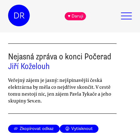
DR
♥ Daruji
Nejasná zpráva o konci Počerad
Jiří Koželouh
Veřejný zájem je jasný: nejšpinavější česká
elektrárna by měla co nejdříve skončit. V cestě
tomu nestojí nic, jen zájem Pavla Tykače a jeho
skupiny Sev.en.
Zkopírovat odkaz
Vytisknout