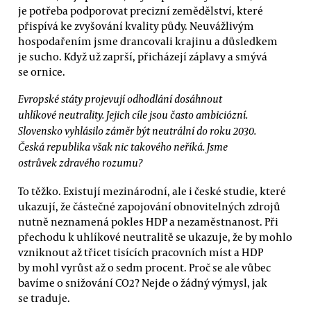
je potřeba podporovat precizní zemědělství, které
přispívá ke zvyšování kvality půdy. Neuvážlivým
hospodařením jsme drancovali krajinu a důsledkem
je sucho. Když už zaprší, přicházejí záplavy a smývá
se ornice.
Evropské státy projevují odhodlání dosáhnout
uhlíkové neutrality. Jejich cíle jsou často ambiciózní.
Slovensko vyhlásilo záměr být neutrální do roku 2030.
Česká republika však nic takového neříká. Jsme
ostrůvek zdravého rozumu?
To těžko. Existují mezinárodní, ale i české studie, které
ukazují, že částečné zapojování obnovitelných zdrojů
nutně neznamená pokles HDP a nezaměstnanost. Při
přechodu k uhlíkové neutralitě se ukazuje, že by mohlo
vzniknout až třicet tisících pracovních míst a HDP
by mohl vyrůst až o sedm procent. Proč se ale vůbec
bavíme o snižování CO2? Nejde o žádný výmysl, jak
se traduje.