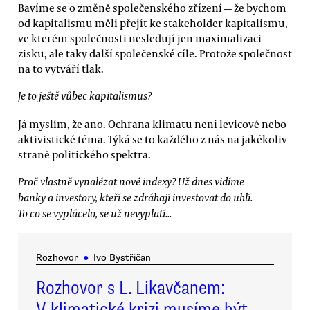
Bavíme se o změně společenského zřízení — že bychom
od kapitalismu měli přejít ke stakeholder kapitalismu,
ve kterém společnosti nesledují jen maximalizaci
zisku, ale taky další společenské cíle. Protože společnost
na to vytváří tlak.
Je to ještě vůbec kapitalismus?
Já myslím, že ano. Ochrana klimatu není levicové nebo
aktivistické téma. Týká se to každého z nás na jakékoliv
straně politického spektra.
Proč vlastně vynalézat nové indexy? Už dnes vidíme
banky a investory, kteří se zdráhají investovat do uhlí.
To co se vyplácelo, se už nevyplatí...
Rozhovor
●
Ivo Bystřičan
Rozhovor s L. Likavčanem:
V klimatické krizi musíme být