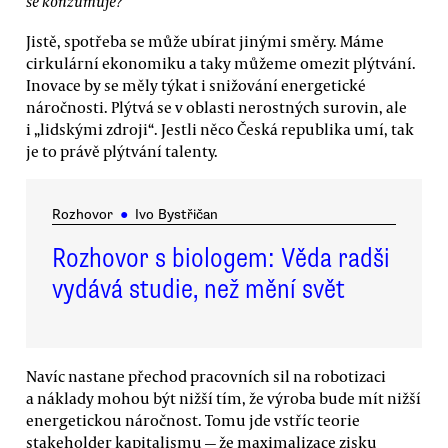
se konzumuje?
Jistě, spotřeba se může ubírat jinými směry. Máme
cirkulární ekonomiku a taky můžeme omezit plýtvání.
Inovace by se měly týkat i snižování energetické
náročnosti. Plýtvá se v oblasti nerostných surovin, ale
i „lidskými zdroji“. Jestli něco Česká republika umí, tak
je to právě plýtvání talenty.
Rozhovor
●
Ivo Bystřičan
Rozhovor s biologem: Věda radši
vydává studie, než mění svět
Navíc nastane přechod pracovních sil na robotizaci
a náklady mohou být nižší tím, že výroba bude mít nižší
energetickou náročnost. Tomu jde vstříc teorie
stakeholder kapitalismu — že maximalizace zisku