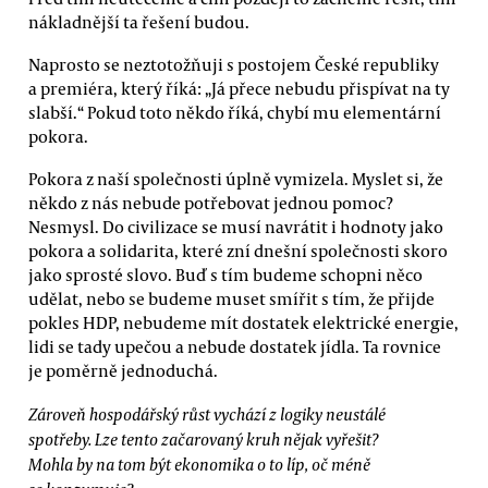
nákladnější ta řešení budou.
Naprosto se neztotožňuji s postojem České republiky
a premiéra, který říká: „Já přece nebudu přispívat na ty
slabší.“ Pokud toto někdo říká, chybí mu elementární
pokora.
Pokora z naší společnosti úplně vymizela. Myslet si, že
někdo z nás nebude potřebovat jednou pomoc?
Nesmysl. Do civilizace se musí navrátit i hodnoty jako
pokora a solidarita, které zní dnešní společnosti skoro
jako sprosté slovo. Buď s tím budeme schopni něco
udělat, nebo se budeme muset smířit s tím, že přijde
pokles HDP, nebudeme mít dostatek elektrické energie,
lidi se tady upečou a nebude dostatek jídla. Ta rovnice
je poměrně jednoduchá.
Zároveň hospodářský růst vychází z logiky neustálé
spotřeby. Lze tento začarovaný kruh nějak vyřešit?
Mohla by na tom být ekonomika o to líp, oč méně