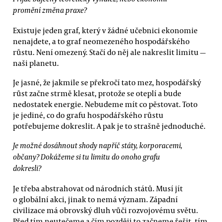
promění změna praxe?
Existuje jeden graf, který v žádné učebnici ekonomie
nenajdete, a to graf neomezeného hospodářského
růstu. Není omezený. Stačí do něj ale nakreslit limitu —
naši planetu.
Je jasné, že jakmile se překročí tato mez, hospodářský
růst začne strmě klesat, protože se oteplí a bude
nedostatek energie. Nebudeme mít co pěstovat. Toto
je jediné, co do grafu hospodářského růstu
potřebujeme dokreslit. A pak je to strašně jednoduché.
Je možné dosáhnout shody napříč státy, korporacemi,
občany? Dokážeme si tu limitu do onoho grafu
dokresli?
Je třeba abstrahovat od národních států. Musí jít
o globální akci, jinak to nemá význam. Západní
civilizace má obrovský dluh vůči rozvojovému světu.
Před tím neutečeme a čím později to začneme řešit, tím