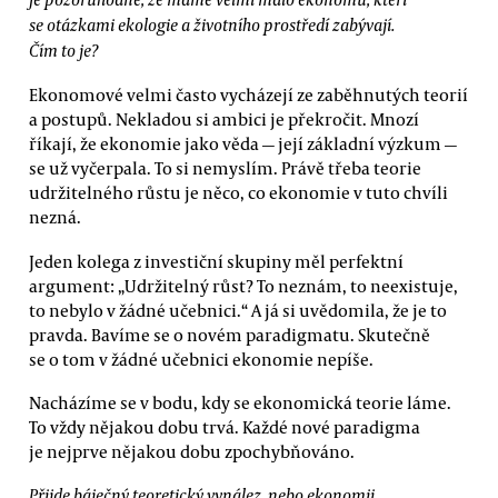
se otázkami ekologie a životního prostředí zabývají.
Čím to je?
Ekonomové velmi často vycházejí ze zaběhnutých teorií
a postupů. Nekladou si ambici je překročit. Mnozí
říkají, že ekonomie jako věda — její základní výzkum —
se už vyčerpala. To si nemyslím. Právě třeba teorie
udržitelného růstu je něco, co ekonomie v tuto chvíli
nezná.
Jeden kolega z investiční skupiny měl perfektní
argument: „Udržitelný růst? To neznám, to neexistuje,
to nebylo v žádné učebnici.“ A já si uvědomila, že je to
pravda. Bavíme se o novém paradigmatu. Skutečně
se o tom v žádné učebnici ekonomie nepíše.
Nacházíme se v bodu, kdy se ekonomická teorie láme.
To vždy nějakou dobu trvá. Každé nové paradigma
je nejprve nějakou dobu zpochybňováno.
Přijde báječný teoretický vynález, nebo ekonomii