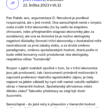
JP
22. ledna 2023 v 10.32
Pan Pašek: ano, argumentace D. Nerudové je poněkud
rozporuplná, ale v jiné rovině. Ona samozřejmě nemá v úmyslu
zcela zrušit tržní ekonomiku (to by vedlo ke stejnému
zhroucení, nebo přinejmenším stagnaci ekonomiky jako za
socialismu); ale ona se domnívá že je možno ekologicky
negativní důsledky činnosti tržní ekonomiky v dostatečné míře
neutralizovat za prvé zásahy státu, a za druhé změnou
paradigmatu, změnou společenských hodnot, která podle ní
bude velké koncerny nutit produkovat více ekologicky,
respektive vůbec "humánněji".
Rozpor v jejích úvahách spočívá v tom, že v tržní ekonomice
jsou jak producenti, tak i konzumenti primárně motivováni k
naprosté preferenci vlastního egoistického zájmu; je tedy
nejasné na jakém základě by nyní měl nastat natolik radikální
obraz v hierarchii hodnot. Společenský altruismus místo
diktátu zisku? Takovéto představy se zdají být dosti
iluzorními.
Samozřejmě - do jisté míry k přesunům v hierarchii hodnot