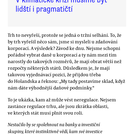
lidští i pragmatičtí
Trh to nevyřeší, protože se jedná o tržní selhání. To, že
by trh vyřešil něco sám, jsme si mysleli u zdaňování
korporací. A výsledek? Závod ke dnu. Nejsme schopni
pořádně vybrat daně u korporací a ty nám mezi tím
narostly do takových rozměrů, že mají obrat větší než
rozpočty některých států. Důsledkem je, že mají
takovou vyjednávací pozici, že přijdou třeba
do Holandska a řeknou: „My tady postavíme sklad, když
nám dáte výhodnější daňové podmínky.“
To je ukázka, kam až může vést neregulace. Nejsem
zastánce regulace trhu, ale jsou zkrátka oblasti,
ve kterých stát musí plnit svou roli.
Nestačilo by se spolehnout na banky a investiční
skupiny, které instinktivně vědí, kam své investice