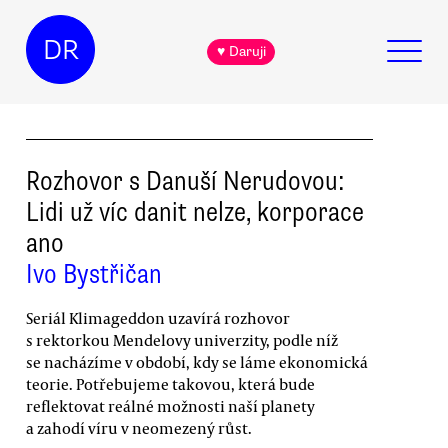
DR
♥ Daruji
Rozhovor s Danuší Nerudovou:
Lidi už víc danit nelze, korporace
ano
Ivo Bystřičan
Seriál Klimageddon uzavírá rozhovor
s rektorkou Mendelovy univerzity, podle níž
se nacházíme v období, kdy se láme ekonomická
teorie. Potřebujeme takovou, která bude
reflektovat reálné možnosti naší planety
a zahodí víru v neomezený růst.