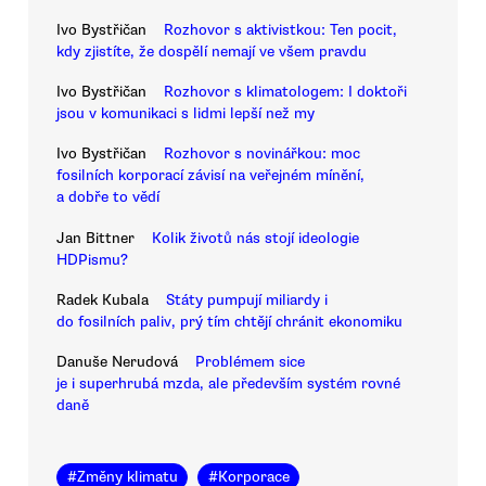
Ivo Bystřičan
Rozhovor s aktivistkou: Ten pocit,
kdy zjistíte, že dospělí nemají ve všem pravdu
Ivo Bystřičan
Rozhovor s klimatologem: I doktoři
jsou v komunikaci s lidmi lepší než my
Ivo Bystřičan
Rozhovor s novinářkou: moc
fosilních korporací závisí na veřejném mínění,
a dobře to vědí
Jan Bittner
Kolik životů nás stojí ideologie
HDPismu?
Radek Kubala
Státy pumpují miliardy i
do fosilních paliv, prý tím chtějí chránit ekonomiku
Danuše Nerudová
Problémem sice
je i superhrubá mzda, ale především systém rovné
daně
#
Změny klimatu
#
Korporace