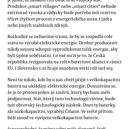
Produkce „smart villages“ nebo „smart cities“ nebude
extrémně vysoká a vždycky bude potřeba mít rezervu
třicet čtyřicet procent z energetického mixu z jádra
nebo jiných stabilních zdrojů.
Rozhodně se nebavíme o tom, že by se rozpadla role
státu ve výrobě elektrické energie. Drobní producenti
nikdy nejsou schopni vyprodukovat tolik energie, aby
byli úplně soběstační. Co mě mrzí je to, že Česká
republika rezignovala na roli v bateriové alianci v rámci
EU. I Slovensko v ní hraje mnohem větší roli než my.
Není tu nikdo, kdo by u nás chtěl přijít s velkokapacitní
baterií na ukládání elektrické energie. Domnívám se,
že je to přitom jeden ze směrů, který bychom měli
podporovat. Stát, který tuto technologii vyvine, bude
mít obrovský technologický náskok. Dnes ty baterky,
ale nízkokapacitní, vyrábějí Číňané. Ve světě přitom
běží závod ve vyvíjení velkokapacitní baterie.
Je pozoruhodné, že máme velmi málo ekonomů, kteří