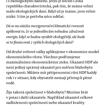
i s ekologickými daněmi. Jestli je něčím Česká
republika charakteristická, pak tím, že máme velmi
málo ekologických daní. Když už je máme, jsou velmi
nízké. S tím je potřeba něco udělat.
Dá se na otázku mezigenerační klimatické rovnosti
aplikovat to, že se jednotlivcům nebudou zdražovat
energie, když se budou vyrábět ekologičtěji, ale bude
se to financovat z vyšších ekologických daní?
Od druhé světové války aplikujeme v ekonomice model
ekonomického růstu. Všechno podřizujeme
maximálnímu ekonomickému zisku. Ukazatel HDP ale
není jediný správný ukazatel pro měření blahobytu
společnosti. Můžete mít pětiprocentní růst HDP každý
rok i v situaci, kdy obyvatelé nemají přístup k pitné
vodě.
Žije taková společnost v blahobytu? Musíme brát
v potaz i další ukazatele. Například ukazatel celkové
zadluženosti společnosti nebo ukazatel kvality