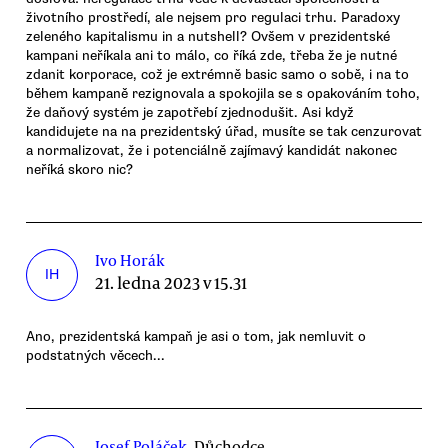
životního prostředí, ale nejsem pro regulaci trhu. Paradoxy
zeleného kapitalismu in a nutshell? Ovšem v prezidentské
kampani neříkala ani to málo, co říká zde, třeba že je nutné
zdanit korporace, což je extrémně basic samo o sobě, i na to
během kampaně rezignovala a spokojila se s opakováním toho,
že daňový systém je zapotřebí zjednodušit. Asi když
kandidujete na na prezidentský úřad, musíte se tak cenzurovat
a normalizovat, že i potenciálně zajímavý kandidát nakonec
neříká skoro nic?
Ivo Horák
IH
21. ledna 2023 v 15.31
Ano, prezidentská kampaň je asi o tom, jak nemluvit o
podstatných věcech...
Josef Poláček
, Důchodce