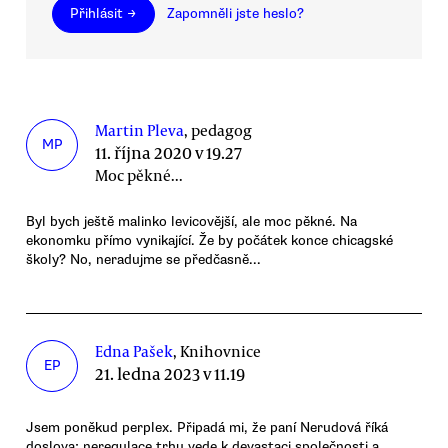
Přihlásit →
Zapomněli jste heslo?
Martin Pleva
, pedagog
MP
11. října 2020 v 19.27
Moc pěkné...
Byl bych ještě malinko levicovější, ale moc pěkné. Na
ekonomku přímo vynikající. Že by počátek konce chicagské
školy? No, neradujme se předčasně...
Edna Pašek
, Knihovnice
EP
21. ledna 2023 v 11.19
Jsem poněkud perplex. Připadá mi, že paní Nerudová říká
doslova: neregulace trhu vede k devastaci společnosti a