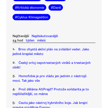
#
Kritická ekonomie
#
Daně
#
Cyklus Klimageddon
Nejčtenější
Nejdiskutovanější
24 hod
týden
měsíc
1.
Brno chystá akční plán na zvládání veder. Jako
jediné krajské město
2.
Český orloj nepotrestaných viníků a trestaných
obětí
3.
Homofobie je pro vládu jen jedním z nástrojů
moci. Tak jako vše
4.
Proč děláme AltPrajd? Protože solidarita je to
nejdůležitější, co máme
5.
Ceuta jako nástroj hybridního boje. Jak krajní
pravice rozděluje Evropu