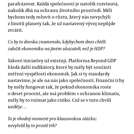
parafrázovat. Každá společnosti je natolik rozvinutá,
nakolik dbá na ochranu životního prostředí. Měli
bychom tedy mluvit o růstu, který nás nevychýlí
z limitů planety tak, že už nastavený vývoj nepůjde
zvrátit.
Co by to dneska znamenalo, kdybychom dnes chtěli
založit ekonomiku na jiném ukazateli, než je HDP?
Takové iniciativy už existují. Platforma Beyond GDP
hledá další indikátory, které by měly být součástí
měření vyspělosti ekonomik. Jak si ty standardy
nastavíme, je ale na nás jako společnosti. Finanční trhy
by měly fungovat tak, že pokud ekonomika roste
o deset procent, ale má problém s ochranou klimatu,
měly by to vnímat jako riziko. Což se v tuto chvíli
neděje…
To je vhodný moment pro klausovskou otázku:
nevyřešil by to prostě trh?