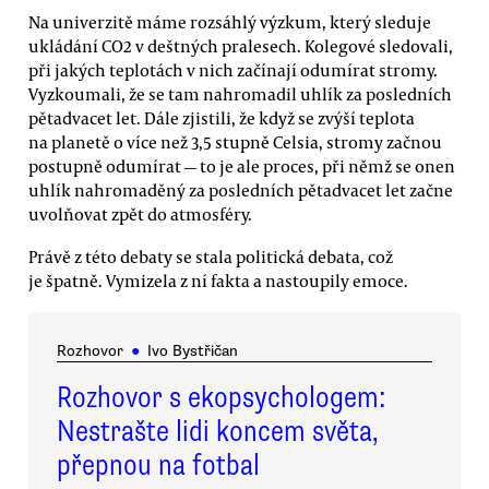
Na univerzitě máme rozsáhlý výzkum, který sleduje
ukládání CO2 v deštných pralesech. Kolegové sledovali,
při jakých teplotách v nich začínají odumírat stromy.
Vyzkoumali, že se tam nahromadil uhlík za posledních
pětadvacet let. Dále zjistili, že když se zvýší teplota
na planetě o více než 3,5 stupně Celsia, stromy začnou
postupně odumírat — to je ale proces, při němž se onen
uhlík nahromaděný za posledních pětadvacet let začne
uvolňovat zpět do atmosféry.
Právě z této debaty se stala politická debata, což
je špatně. Vymizela z ní fakta a nastoupily emoce.
Rozhovor
●
Ivo Bystřičan
Rozhovor s ekopsychologem:
Nestrašte lidi koncem světa,
přepnou na fotbal