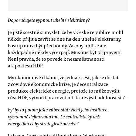
Doporučujete vypnout uhelné elektrárny?
Je jistě scestné si myslet, že by v České republice mohl
někdo přijít a zavřít ze dne na den uhelné elektrárny.
Postup musí být přechodný. Zásoby uhlí se ale
každopádně někdy vyčerpají. Musíme být připraveni.
Není pravda, že to povede k nezaměstnanosti
a k poklesu HDP.
My ekonomové říkáme, že jedna z cest, jak se dostat
z covidové ekonomické krize, je decentralizace
produkce elektrické energie, protože to může zvýšit
růst HDP, vytvořit pracovní místa a zvýšit odolnost sítě.
Byl by to potom ještě vůbec stát? Není jeho instituce
významně definovaná tím, že centralisticky drží
energetiku coby strategické odvětví?
Je jasné, že zásadní roli bude hrát vždycky stát.