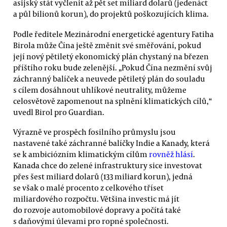
asijský stát vyčlenit až pět set miliard dolarů (jedenáct
a půl bilionů korun), do projektů poškozujících klima.
Podle ředitele Mezinárodní energetické agentury Fatiha
Birola může Čína ještě změnit své směřování, pokud
její nový pětiletý ekonomický plán chystaný na březen
příštího roku bude zelenější. „Pokud Čína nezmění svůj
záchranný balíček a neuvede pětiletý plán do souladu
s cílem dosáhnout uhlíkové neutrality, můžeme
celosvětově zapomenout na splnění klimatických cílů,“
uvedl Birol pro Guardian.
Výrazně ve prospěch fosilního průmyslu jsou
nastavené také záchranné balíčky Indie a Kanady, která
se k ambiciózním klimatickým cílům
rovněž hlásí
.
Kanada chce do zelené infrastruktury sice investovat
přes šest miliard dolarů (133 miliard korun), jedná
se však o malé procento z celkového tříset
miliardového rozpočtu. Většina investic má jít
do rozvoje automobilové dopravy a počítá také
s daňovými úlevami pro ropné společnosti.