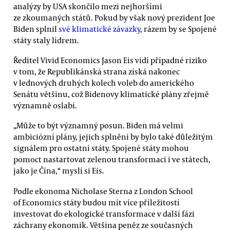
analýzy by USA skončilo mezi nejhoršími
ze zkoumaných států. Pokud by však nový prezident Joe
Biden splnil
své klimatické závazky
, rázem by se Spojené
státy staly lídrem.
Ředitel Vivid Economics Jason Eis vidí případné riziko
v tom, že Republikánská strana získá nakonec
v lednových druhých kolech voleb do amerického
Senátu většinu, což Bidenovy klimatické plány zřejmě
významně oslabí.
„Může to být významný posun. Biden má velmi
ambiciózní plány, jejich splnění by bylo také důležitým
signálem pro ostatní státy. Spojené státy mohou
pomoct nastartovat zelenou transformaci i ve státech,
jako je Čína,“ myslí si Eis.
Podle ekonoma Nicholase Sterna z London School
of Economics státy budou mít více příležitostí
investovat do ekologické transformace v další fázi
záchrany ekonomik. Většina peněz ze současných