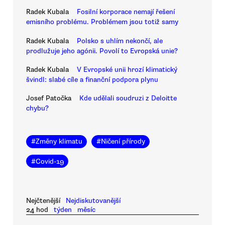
Radek Kubala
Fosilní korporace nemají řešení
emisního problému. Problémem jsou totiž samy
Radek Kubala
Polsko s uhlím nekončí, ale
prodlužuje jeho agónii. Povolí to Evropská unie?
Radek Kubala
V Evropské unii hrozí klimatický
švindl: slabé cíle a finanční podpora plynu
Josef Patočka
Kde udělali soudruzi z Deloitte
chybu?
#
Změny klimatu
#
Ničení přírody
#
Covid-19
Nejčtenější
Nejdiskutovanější
24 hod
týden
měsíc