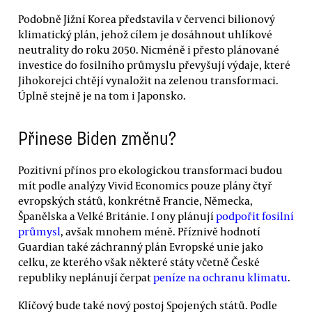
Podobně Jižní Korea představila v červenci bilionový
klimatický plán, jehož cílem je dosáhnout uhlíkové
neutrality do roku 2050. Nicméně i přesto plánované
investice do fosilního průmyslu převyšují výdaje, které
Jihokorejci chtějí vynaložit na zelenou transformaci.
Úplně stejně je na tom i Japonsko.
Přinese Biden změnu?
Pozitivní přínos pro ekologickou transformaci budou
mít podle analýzy Vivid Economics pouze plány čtyř
evropských států, konkrétně Francie, Německa,
Španělska a Velké Británie. I ony plánují
podpořit fosilní
průmysl
, avšak mnohem méně. Příznivě hodnotí
Guardian také záchranný plán Evropské unie jako
celku, ze kterého však některé státy včetně České
republiky neplánují čerpat
peníze na ochranu klimatu
.
Klíčový bude také nový postoj Spojených států. Podle