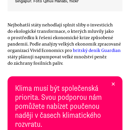
Singapur. Foto Qihuii Hanabi, flickr
Nejbohatší státy nehodlají splnit sliby o investicích
do ekologické transformace, o kterých mluvily jako
o prostředku k řešení ekonomické krize způsobené
pandemií. Podle analýzy velkých ekonomik zpracované
organizací Vivid Economics pro
britský deník Guardian
státy plánují napumpovat velké množství peněz
do záchrany fosilních paliv.
×
Klima musí být společenská
priorita. Svou podporou nám
pomůžete nabízet poučenou
naději v časech klimatického
rozvratu.