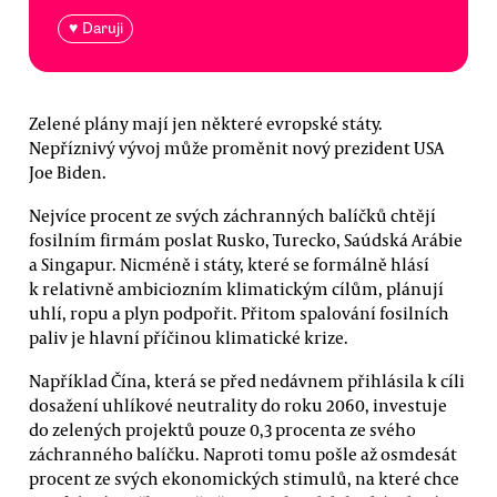
♥ Daruji
Zelené plány mají jen některé evropské státy.
Nepříznivý vývoj může proměnit nový prezident USA
Joe Biden.
Nejvíce procent ze svých záchranných balíčků chtějí
fosilním firmám poslat Rusko, Turecko, Saúdská Arábie
a Singapur. Nicméně i státy, které se formálně hlásí
k relativně ambiciozním klimatickým cílům, plánují
uhlí, ropu a plyn podpořit. Přitom spalování fosilních
paliv je hlavní příčinou klimatické krize.
Například Čína, která se před nedávnem přihlásila k cíli
dosažení uhlíkové neutrality do roku 2060, investuje
do zelených projektů pouze 0,3 procenta ze svého
záchranného balíčku. Naproti tomu pošle až osmdesát
procent ze svých ekonomických stimulů, na které chce