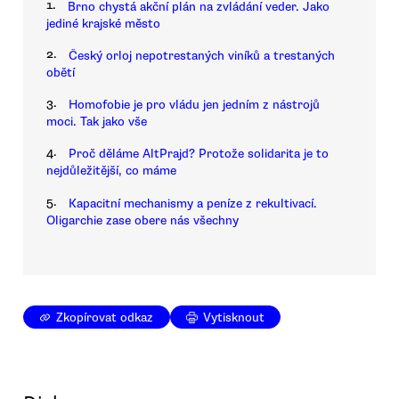
1.
Brno chystá akční plán na zvládání veder. Jako
jediné krajské město
2.
Český orloj nepotrestaných viníků a trestaných
obětí
3.
Homofobie je pro vládu jen jedním z nástrojů
moci. Tak jako vše
4.
Proč děláme AltPrajd? Protože solidarita je to
nejdůležitější, co máme
5.
Kapacitní mechanismy a peníze z rekultivací.
Oligarchie zase obere nás všechny
Zkopírovat odkaz
Vytisknout