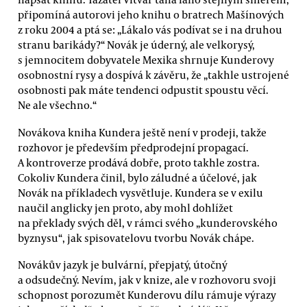
připomíná autorovi jeho knihu o bratrech Mašínových
z roku 2004 a ptá se: „Lákalo vás podívat se i na druhou
stranu barikády?“ Novák je úderný, ale velkorysý,
s jemnocitem dobyvatele Mexika shrnuje Kunderovy
osobnostní rysy a dospívá k závěru, že „takhle ustrojené
osobnosti pak máte tendenci odpustit spoustu věcí.
Ne ale všechno.“
Novákova kniha Kundera ještě není v prodeji, takže
rozhovor je především předprodejní propagací.
A kontroverze prodává dobře, proto takhle zostra.
Cokoliv Kundera činil, bylo záludné a účelové, jak
Novák na příkladech vysvětluje. Kundera se v exilu
naučil anglicky jen proto, aby mohl dohlížet
na překlady svých děl, v rámci svého „kunderovského
byznysu“, jak spisovatelovu tvorbu Novák chápe.
Novákův jazyk je bulvární, přepjatý, útočný
a odsudečný. Nevím, jak v knize, ale v rozhovoru svoji
schopnost porozumět Kunderovu dílu rámuje výrazy