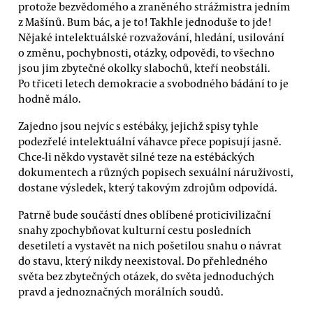
protože bezvědomého a zraněného strážmistra jedním
z Mašínů. Bum bác, a je to! Takhle jednoduše to jde!
Nějaké intelektuálské rozvažování, hledání, usilování
o změnu, pochybnosti, otázky, odpovědi, to všechno
jsou jim zbytečné okolky slabochů, kteří neobstáli.
Po třiceti letech demokracie a svobodného bádání to je
hodně málo.
Zajedno jsou nejvíc s estébáky, jejichž spisy tyhle
podezřelé intelektuální váhavce přece popisují jasně.
Chce-li někdo vystavět silné teze na estébáckých
dokumentech a různých popisech sexuální náruživosti,
dostane výsledek, který takovým zdrojům odpovídá.
Patrně bude součástí dnes oblíbené proticivilizační
snahy zpochybňovat kulturní cestu posledních
desetiletí a vystavět na nich pošetilou snahu o návrat
do stavu, který nikdy neexistoval. Do přehledného
světa bez zbytečných otázek, do světa jednoduchých
pravd a jednoznačných morálních soudů.