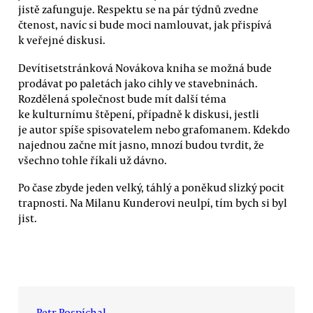
jistě zafunguje. Respektu se na pár týdnů zvedne
čtenost, navíc si bude moci namlouvat, jak přispívá
k veřejné diskusi.
Devítisetstránková Novákova kniha se možná bude
prodávat po paletách jako cihly ve stavebninách.
Rozdělená společnost bude mít další téma
ke kulturnímu štěpení, případně k diskusi, jestli
je autor spíše spisovatelem nebo grafomanem. Kdekdo
najednou začne mít jasno, mnozí budou tvrdit, že
všechno tohle říkali už dávno.
Po čase zbyde jeden velký, táhlý a poněkud slizký pocit
trapnosti. Na Milanu Kunderovi neulpí, tím bych si byl
jist.
Petr Pospíchal