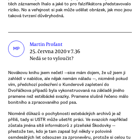
těch záznamech lhalo a jaké to pro falzifikátora představovalo
riziko. No a veřejnost si pak může udělat obrázek, jak moc jsou
taková tvrzení důvěryhodná.
Martin Profant
MP
25. června 2020 v 7.36
Nedá se to vyloučit?
Novákovu knihu jsem nečetl --sice mám dojem, že už jsem ji
zahlédl v nabídce, ale nějak nemám náladu --, nicméně pokud
vím, předchozí podezření o Kunderově zapletení do
Dvořáčkova případů byla vykonstruovaná na základě jiného
pramene než estébácké svazky. Pramene slušně řečeno málo
bonitního a zpracovaného pod psa.
Nicméně důkazů o pochybnosti estebáckých archivů je až
příliš, tady si USTR může ušetřit práci. Ve svazcích například
zůstala jména sítě informátorů z plzeňské Škodovky --
přestože ten, kdo je tam zapsal byl někdy v polovině
osmdesátých let odsouzen za zpronevěru, protože si celou tu