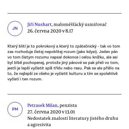
Jiří Nushart
, maloměšťácký usmiřovač
JN
26. června 2020 v 8.17
Který blití je to pokrokový a který to zpátečnický - tak vo tom
zas rozhoduje čistej nepoblitej rozum (jako kdysi). Jeden pán
vo tom čistym rozumu napsal dokonce i celou knížku, ale asi
byl blbě pochopenej, protože jiný pánové se pak přeli vo tom,
jestli je lepší vyčistit spíš třídu nebo rasu. Pak se ale přišlo na
to, že nejlepší ze všeho je vyčistit kulturu a tím se spolehlivě
vyčistí i ten rozum.
Petrasek Milan
, penzista
PM
27. června 2020 v 13.01
Nedostatek znalosti literatury jistého druhu
a agresivita