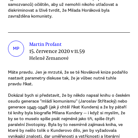
samozvanců) očištěn, aby už nemohli nikoho utlačovat a
diskriminovat a lživě tvrdit, že Milada Horáková byla
zavražděna komunisty.
Martin Profant
MP
15. července 2020 v 11.59
Heleně Zemanové
Máte pravdu. Jen je mrzuté, že se té Novákově knize podařilo
nastavit parametry diskuse tak, že je vůbec nutné tuhle
pravdu říkat.
Dokázal bych si představit, že by někdo napsal knihu o českém
osudu generace "mládí komunismu" (Jaroslav Střítecký) nebo
generace 1945-1948 (jak ji chtěl říkat Kundera) a že by páteří
té knihy byla biografie Milana Kundery -- i když si myslím, že
by se to muselo spíše psát nejméně jako tři, spíše čtyři
paralelní životopisy. Byla by to nesmírně zajímavá kniha, ve
které by nešlo tolik o Kunderovo dílo, jen by vyžadovala
vynikající znalosti, dar uměřenosti a vstřícnosti a literární