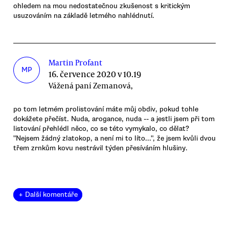
ohledem na mou nedostatečnou zkušenost s kritickým
usuzováním na základě letmého nahlédnutí.
Martin Profant
MP
16. července 2020 v 10.19
Vážená paní Zemanová,
po tom letmém prolistování máte můj obdiv, pokud tohle
dokážete přečíst. Nuda, arogance, nuda -- a jestli jsem při tom
listování přehlédl něco, co se této vymykalo, co dělat?
"Nejsem žádný zlatokop, a není mi to líto...", že jsem kvůli dvou
třem zrnkům kovu nestrávil týden přesíváním hlušiny.
+ Další komentáře