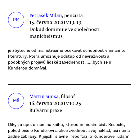
Petrasek Milan
, penzista
PM
15. června 2020 v 19.49
Dokud dominuje ve společnosti
manicheismus
je zbytečné od mainstreamu očekávat schopnost vnímání té
literatury, která umožňuje odstup od nevraživosti a
podobných projevů lidské zabedněnosti......bych se s
Kunderou domníval.
Martin Šimsa
, filosof
MŠ
16. června 2020 v 10.25
Bulvární praxe
Díky za upozornění na knihu, kterou nemusím číst. Respekt,
pokud píše o Kunderovi a chce zvednout svůj náklad, asi nemá
žádné zábrany. K jejich "slavné" reportáži o Kunderově "udání"