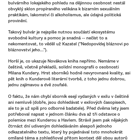
bulvárního lokajského pohledu na dějinnou osobnost nestál
obvyklý sklon propíraného velikána k bizarním sexuálním
praktikám, lakomství či alkoholismus, ale údajná politická
provinění.
Takový bulvár je nejspíše nutnou součástí ekosystému
svobodné kultury a pomoc je snadná -- nečíst to a
nekomentovat, to věděl už Kazatel ("Nedopovídej bláznovi po
bláznovství jeho...").
Horší je, co ukazuje Novákova kniha nepřímo. Nemáme v
češtině, včetně překladů, solidní monografii o osobnosti
Milana Kundery. Hrst sborníků hodně nevyrovnané kvality, asi
pět knih o Kunderově literární tvorbě, z toho jednu dobrou,
jednu zajímavou a dvě zoufalé.
O faktu, že nám chybí sborník esejí vydaných v exilu v češtině
ani nemluvě (dobře, jsou dohledávat v exilových časopisech,
ale to je už spíš pro odborné badatele). Před dvěma lety jsem
potřeboval napsat v jednom článku dva až tři odstavce o
polemice mezi Kunderou a Havlem. Strávil jsem pak nějakých
čtrnáct dní udiveným dohledáváním alespoň jednoho
odkazatelného textu, který by pojednával toto mnohokrát
omílané téma a zohledňoval přitom kontext děl obou autorů