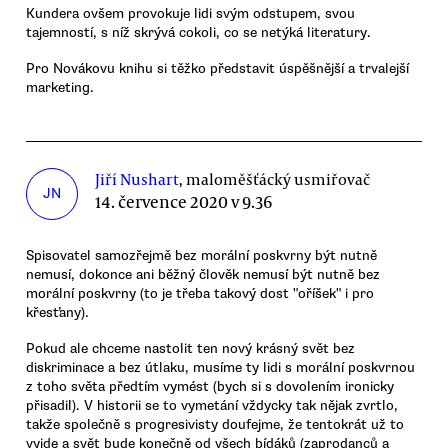
Kundera ovšem provokuje lidi svým odstupem, svou
tajemností, s níž skrývá cokoli, co se netýká literatury.
Pro Novákovu knihu si těžko představit úspěšnější a trvalejší
marketing.
Jiří Nushart
, maloměšťácký usmiřovač
JN
14. července 2020 v 9.36
Spisovatel samozřejmě bez morální poskvrny být nutně
nemusí, dokonce ani běžný člověk nemusí být nutně bez
morální poskvrny (to je třeba takový dost "oříšek" i pro
křesťany).
Pokud ale chceme nastolit ten nový krásný svět bez
diskriminace a bez útlaku, musíme ty lidi s morální poskvrnou
z toho světa předtím vymést (bych si s dovolením ironicky
přisadil). V historii se to vymetání vždycky tak nějak zvrtlo,
takže společně s progresivisty doufejme, že tentokrát už to
vyjde a svět bude konečně od všech bídáků (zaprodanců a