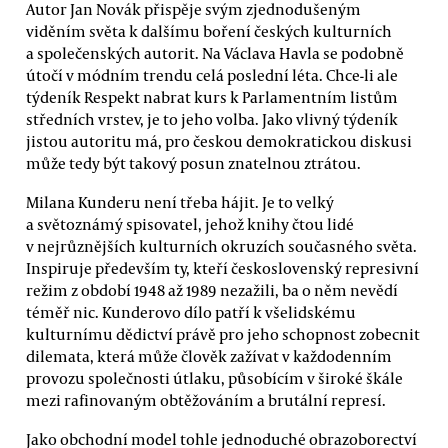
Autor Jan Novák přispěje svým zjednodušeným
viděním světa k dalšímu boření českých kulturních
a společenských autorit. Na Václava Havla se podobně
útočí v módním trendu celá poslední léta. Chce-li ale
týdeník Respekt nabrat kurs k Parlamentním listům
středních vrstev, je to jeho volba. Jako vlivný týdeník
jistou autoritu má, pro českou demokratickou diskusi
může tedy být takový posun znatelnou ztrátou.
Milana Kunderu není třeba hájit. Je to velký
a světoznámý spisovatel, jehož knihy čtou lidé
v nejrůznějších kulturních okruzích současného světa.
Inspiruje především ty, kteří československý represivní
režim z období 1948 až 1989 nezažili, ba o něm nevědí
téměř nic. Kunderovo dílo patří k všelidskému
kulturnímu dědictví právě pro jeho schopnost zobecnit
dilemata, která může člověk zažívat v každodenním
provozu společnosti útlaku, působícím v široké škále
mezi rafinovaným obtěžováním a brutální represí.
Jako obchodní model tohle jednoduché obrazoborectví