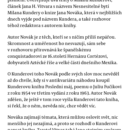
článek Jana H. Vitvara s názvem Nesnesitelné bytí
Milana Kundery o knize Jana Nováka, která v nejbližších
dnech vyjde pod názvem Kundera, a také rozhovor
téhož redaktora s autorem knihy.
Autor Novák je z těch, kteří se s ničím příliš nepářou.
Skromnost a uměřenost ho nesvazují, sám sebe
v rozhovoru přirovnává ke španělskému
conquistadorovi ze 16.století Hernánu Cortézovi,
dobyvateli Aztécké říše a velké části dnešního Mexika.
O Kunderovi toho Novák podle svých slov moc nevěděl
až do chvíle, kdy si v antikvariátu náhodou koupil
Kunderovu knihu Poslední máj, poemu o Juliu Fučíkovi
z roku 1954 ve třetím vydání z roku 1963. Autor Novák
zděšen, že ještě v tom roce vyšla Kunderovi tato kniha,
si řekl, že o něm, nevěda nic, chce vědět víc.
Nováka zajímají témata, která můžou oslovit svět, nic
menšího jej nezajímá, a proto se rozhodl o Kunderovi
napsat knihu. Tazatel Vitvar tahá lano stejným směrem,