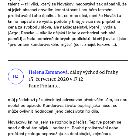
talent -- tři věci, který se Novákovi nedostává tak nápadně, že
si jejich absenci dovolím konstatovat i pouhém letmém
prolistování toho špalku. To, co mne děsí, není že Novák tu
knihu napsal a že vyšla, podobný hnůj je více než přijatelná
cena za svobodu slova, ale nakladatelství, které ji vydala
(Argo, Paseka -- nikoliv nějaká Unholy cathedral neblahé
paměti) a řada poměrně dobrých publicistů, kteří ji uvítali jako
“prolomení kunderovského mýtu” (čort znajet kakovo …).
Helena Zemanová
, dálný východ od Prahy
HZ
15. července 2020 v 17.12
Pane Profante,
můj předchozí příspěvek byl adresován především těm, co onu
neblahou epizodu Kunderova života popírají jako něco, co
může ovlivnit hodnocení jeho celoživotního díla.
Novákovu knihu jsem se rozhodla přečíst. Teprve potom se
snad odhodlám nějak ji hodnotit. Pouhé prolistování nebo
pročtení prologu nepovažuju za dostačující, zejména s