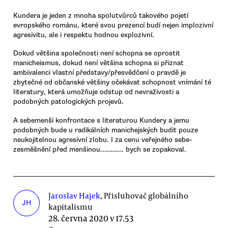
Kundera je jeden z mnoha spolutvůrců takového pojetí
evropského románu, které svou prezencí budí nejen implozivní
agresivitu, ale i respektu hodnou explozivní.
Dokud většina společnosti není schopna se oprostit
manicheismus, dokud není většina schopna si přiznat
ambivalenci vlastní představy/přesvědčení o pravdě je
zbytečné od občanské většiny očekávat schopnost vnímání té
literatury, která umožňuje odstup od nevraživosti a
podobných patologických projevů.
A sebemenší konfrontace s literaturou Kundery a jemu
podobných bude u radikálních manichejských budit pouze
neukojitelnou agresivní zlobu. I za cenu veřejného sebe-
zesměšnění před menšinou...………. bych se zopakoval.
Jaroslav Hajek
, Přisluhovač globálního
JH
kapitalismu
28. června 2020 v 17.53