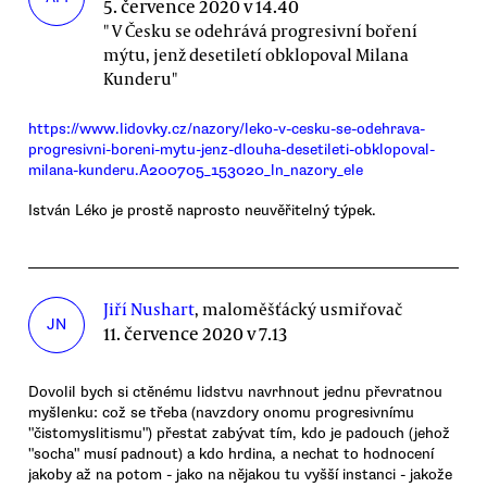
5. července 2020 v 14.40
" V Česku se odehrává progresivní boření
mýtu, jenž desetiletí obklopoval Milana
Kunderu"
https://www.lidovky.cz/nazory/leko-v-cesku-se-odehrava-
progresivni-boreni-mytu-jenz-dlouha-desetileti-obklopoval-
milana-kunderu.A200705_153020_ln_nazory_ele
István Léko je prostě naprosto neuvěřitelný týpek.
Jiří Nushart
, maloměšťácký usmiřovač
JN
11. července 2020 v 7.13
Dovolil bych si ctěnému lidstvu navrhnout jednu převratnou
myšlenku: což se třeba (navzdory onomu progresivnímu
"čistomyslitismu") přestat zabývat tím, kdo je padouch (jehož
"socha" musí padnout) a kdo hrdina, a nechat to hodnocení
jakoby až na potom - jako na nějakou tu vyšší instanci - jakože