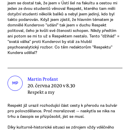
jsem se dostal tak, že jsem v Ústí šel na fakultu a cestou mi
jeden ze dvou studentů věnoval Respekt, kterého tam měli
dotyční studenti několik balíků a nebyl jsem jediný, kdo byl
takto podarován. Když jsem zjistil, že hlavním tématem je
domnělé Kunderovo "udání" tak jsem v duchu Respekt
politoval, čeho je kvůli své čtenosti schopen. Nikdy předtím
ani potom se mi to už s Respektem nestalo. Tento "džihád" =
"svatá válka" proti Kunderovi by stál za hlubší
psychoanalytický rozbor. Co těm redaktorům "Respektu"
Kundera udělal?
Martin Profant
MP
20. června 2020 v 8.30
Respekt a my
Respekt již urazil rozhodující část cesty k přerodu na bulvár
pro polovzdělance. Proč moralizovat -- naskytla se nika na
trhu a časopis se přizpůsobil, jíst se musí.
Díky kulturně-historické situaci se zdrojem vždy vděčného