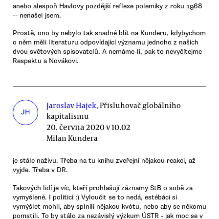
anebo alespoň Havlovy pozdější reflexe polemiky z roku 1968
-- nenašel jsem.
Prostě, ono by nebylo tak snadné blít na Kunderu, kdybychom
o něm měli literaturu odpovídající významu jednoho z našich
dvou světových spisovatelů. A nemáme-li, pak to nevyčítejme
Respektu a Novákovi.
Jaroslav Hajek
, Přisluhovač globálního
JH
kapitalismu
20. června 2020 v 10.02
Milan Kundera
je stále naživu. Třeba na tu knihu zveřejní nějakou reakci, až
vyjde. Třeba v DR.
Takových lidí je víc, kteří prohlašují záznamy StB o sobě za
vymyšlené. I politici :) Vyloučit se to nedá, estébáci si
vymýšlet mohli, aby splnili nějakou kvótu, nebo aby se někomu
pomstili. To by stálo za nezávislý výzkum ÚSTR - jak moc se v