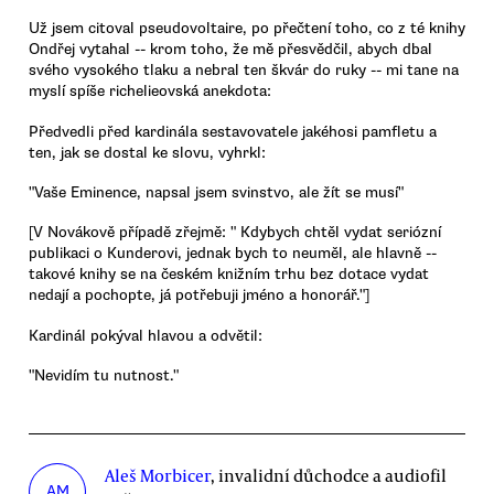
Už jsem citoval pseudovoltaire, po přečtení toho, co z té knihy
Ondřej vytahal -- krom toho, že mě přesvědčil, abych dbal
svého vysokého tlaku a nebral ten škvár do ruky -- mi tane na
myslí spíše richelieovská anekdota:
Předvedli před kardinála sestavovatele jakéhosi pamfletu a
ten, jak se dostal ke slovu, vyhrkl:
"Vaše Eminence, napsal jsem svinstvo, ale žít se musí"
[V Novákově případě zřejmě: " Kdybych chtěl vydat seriózní
publikaci o Kunderovi, jednak bych to neuměl, ale hlavně --
takové knihy se na českém knižním trhu bez dotace vydat
nedají a pochopte, já potřebuji jméno a honorář."]
Kardinál pokýval hlavou a odvětil:
"Nevidím tu nutnost."
Aleš Morbicer
, invalidní důchodce a audiofil
AM