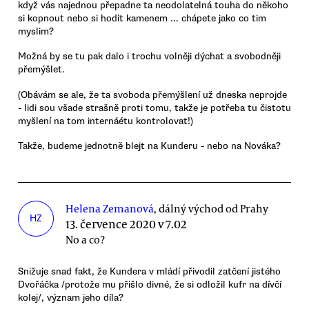
když vás najednou přepadne ta neodolatelná touha do někoho
si kopnout nebo si hodit kamenem ... chápete jako co tim
myslim?
Možná by se tu pak dalo i trochu volněji dýchat a svobodněji
přemýšlet.
(Obávám se ale, že ta svoboda přemýšlení už dneska neprojde
- lidi sou všade strašně proti tomu, takže je potřeba tu čistotu
myšlení na tom internáétu kontrolovat!)
Takže, budeme jednotně blejt na Kunderu - nebo na Nováka?
Helena Zemanová
, dálný východ od Prahy
HZ
13. července 2020 v 7.02
No a co?
Snižuje snad fakt, že Kundera v mládí přivodil zatčení jistého
Dvořáčka /protože mu přišlo divné, že si odložil kufr na dívčí
kolej/, význam jeho díla?