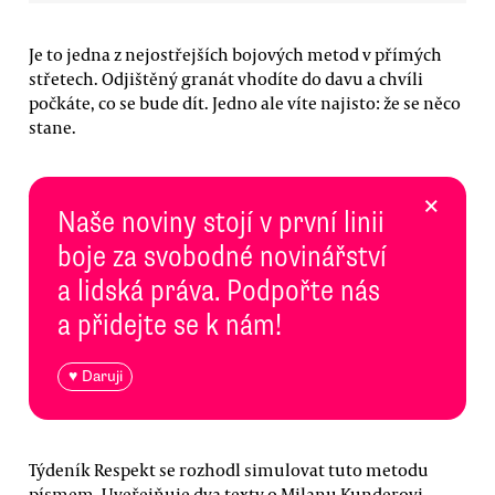
Je to jedna z nejostřejších bojových metod v přímých
střetech. Odjištěný granát vhodíte do davu a chvíli
počkáte, co se bude dít. Jedno ale víte najisto: že se něco
stane.
×
Naše noviny stojí v první linii
boje za svobodné novinářství
a lidská práva. Podpořte nás
a přidejte se k nám!
♥ Daruji
Týdeník Respekt se rozhodl simulovat tuto metodu
písmem. Uveřejňuje dva texty o Milanu Kunderovi,