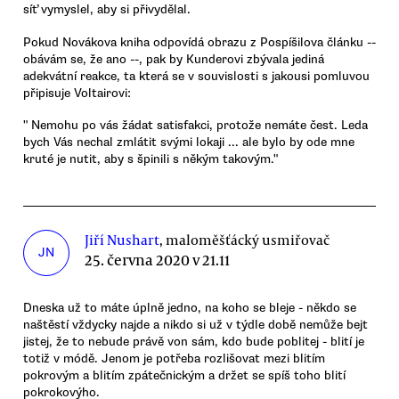
síť vymyslel, aby si přivydělal.
Pokud Novákova kniha odpovídá obrazu z Pospíšilova článku --
obávám se, že ano --, pak by Kunderovi zbývala jediná
adekvátní reakce, ta která se v souvislosti s jakousi pomluvou
připisuje Voltairovi:
" Nemohu po vás žádat satisfakci, protože nemáte čest. Leda
bych Vás nechal zmlátit svými lokaji ... ale bylo by ode mne
kruté je nutit, aby s špinili s někým takovým."
Jiří Nushart
, maloměšťácký usmiřovač
JN
25. června 2020 v 21.11
Dneska už to máte úplně jedno, na koho se bleje - někdo se
naštěstí vždycky najde a nikdo si už v týdle době nemůže bejt
jistej, že to nebude právě von sám, kdo bude poblitej - blití je
totiž v módě. Jenom je potřeba rozlišovat mezi blitím
pokrovým a blitím zpátečnickým a držet se spíš toho blití
pokrokovýho.