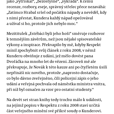
jako „vytřískal“, „bezostyšně“, „vykrádá“. K čemu
recenze, rozbory, eseje, správný střelec přece nezaváhá:
„Zatímco Hrabal sršel od počátku nápady a nevěděl, kdy
s nimi přestat, Kundera každý nápad opečovával
a užíval si ho, protože jich nebylo moc.“
Mezititulek „Estébáci byli jeho hoši“ směruje rozhovor
k temnějším závěrům, než jsou nějaké spisovatelské
výkony a inspirace. Překvapilo by mě, kdyby Respekt
mínil zpochybnit svůj článek z roku 2008, v němž
Kunderu obviňuje z udání, jež mělo dovést pana
Dvořáčka na mnoho let do vězení. Zároveň mě ale
překvapuje, že Novák k této kauze ani po čtyřletém úsilí
nepřináší nic nového, protože „naprosto dostačuje,
co bylo dávno zveřejněno, čili policejní zápis o jeho
udání a veřejná pochvala od náměstka ministra vnitra,
při níž byl označen za vzor pro ostatní studenty.“
Na devět set stran knihy tedy trochu málo k události,
na jejímž popisu v Respektu z roku 2008 staví určitá
část veřejného mínění své příkré soudy o Kunderovi.