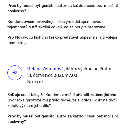
Proč by musel být geniální autor za každou cenu bez morální
poskvrny?
Kundera ovšem provokuje lidi svým odstupem, svou
tajemností, s níž skrývá cokoli, co se netýká literatury.
Pro Novákovu knihu si těžko představit úspěšnější a trvalejší
marketing.
Helena Zemanová
, dálný východ od Prahy
HZ
13. července 2020 v 7.02
No a co?
Snižuje snad fakt, že Kundera v mládí přivodil zatčení jistého
Dvořáčka /protože mu přišlo divné, že si odložil kufr na dívčí
kolej/, význam jeho díla?
Proč by musel být geniální autor za každou cenu bez morální
poskvrny?