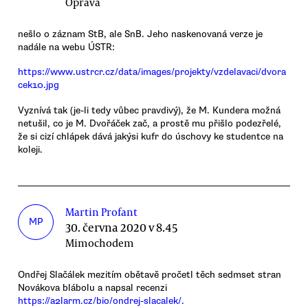
Oprava
nešlo o záznam StB, ale SnB. Jeho naskenovaná verze je
nadále na webu ÚSTR:
https://www.ustrcr.cz/data/images/projekty/vzdelavaci/dvora
cek10.jpg
Vyznívá tak (je-li tedy vůbec pravdivý), že M. Kundera možná
netušil, co je M. Dvořáček zač, a prostě mu přišlo podezřelé,
že si cizí chlápek dává jakýsi kufr do úschovy ke studentce na
koleji.
Martin Profant
MP
30. června 2020 v 8.45
Mimochodem
Ondřej Slačálek mezitím obětavě pročetl těch sedmset stran
Novákova blábolu a napsal recenzi
https://a2larm.cz/bio/ondrej-slacalek/.