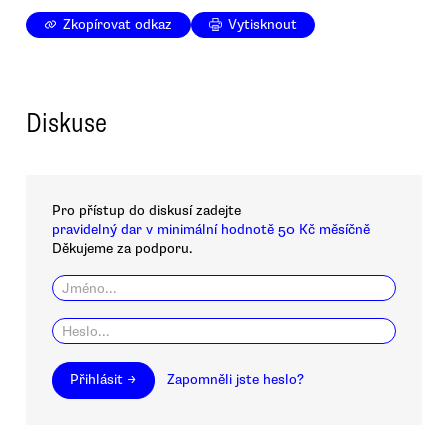
Zkopírovat odkaz
Vytisknout
Diskuse
Pro přístup do diskusí zadejte
pravidelný dar v minimální hodnotě 50 Kč měsíčně
Děkujeme za podporu.
Přihlásit →
Zapomněli jste heslo?