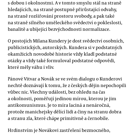
s dobou i okolnostmi. A v tomto smyslu stál na straně
hledajících, na straně postupně přirůstající odvahy,
na straně rozšiřování prostoru svobody, a pak také
na straně silného uměleckého svědectví o pokleslosti,
banalitě a ubíjející bezvýchodnosti normalizace.
O postojích Milana Kundery je dost svědectví osobních,
publicistických, autorských. Kundera si v podstatných
okamžicích novodobé historie vždy kladl podstatné
otázky a vždy také formuloval podstatné odpovědi,
které měly váhu i vliv.
Pánové Vitvar a Novák se ve svém dialogu o Kunderovi
nechtě doznávají k tomu, že z českých dějin nepochopili
vůbec nic. Všechny události, bez ohledu na čas
a okolnosti, poměřují jedinou mírou, kterou je jim
antikomunismus. Je to míra laciná a nenáročná,
protože manichejsky dělící lidi a činy na stranu dobra
a stranu zla, které chápe primitivně a černobíle.
Hrdinstvím je Novákovi zastřelení bezmocného,