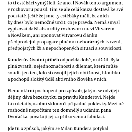
to ti estébáci vymýšleli, že ano. I Novák tento argument
v rozhovoru použil. Tím se ale celá kauza dostává ke své
podstatě. Ještě že jsme ty estébáky měli, bez nich
by dnes bylo nemožné určit, co je pravda. Nemá smysl
vypisovat další absurdity rozhovoru mezi Vitvarem
a Novákem, ani oponovat Vitvarovu článku
předprodejní propagace plnému nehorázných tvrzení,
předpojatých lží a nepochopených situací a souvislostí.
Kunderův životní příběh odpovídá době, v níž žil. Byla
plná zvratů, nejednoznačností a dilemat, která může
soudit jen ten, kdo si osvojil jejich obtížnost, hloubku
a pochopil složitý úděl aktivního člověka v nich.
Elementární pochopení pro způsob, jakým se odvíjejí
dějiny, dává bezezbytku za pravdu Kunderovi. Nejde
tu o detaily, osobní sklony či případné poklesky. Mezi ně
rozhodně nepočítám ten domnělý s udáním pana
Dvořáčka, považuji jej za přibarvenou fabulaci.
Jde tu o způsob, jakým se Milan Kundera potýkal