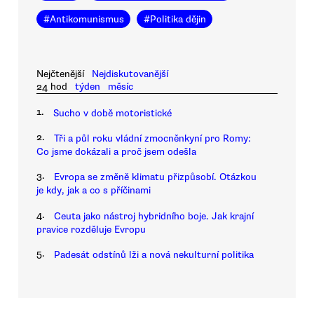
#
Antikomunismus
#
Politika dějin
Nejčtenější
Nejdiskutovanější
24 hod
týden
měsíc
1.
Sucho v době motoristické
2.
Tři a půl roku vládní zmocněnkyní pro Romy:
Co jsme dokázali a proč jsem odešla
3.
Evropa se změně klimatu přizpůsobí. Otázkou
je kdy, jak a co s příčinami
4.
Ceuta jako nástroj hybridního boje. Jak krajní
pravice rozděluje Evropu
5.
Padesát odstínů lži a nová nekulturní politika