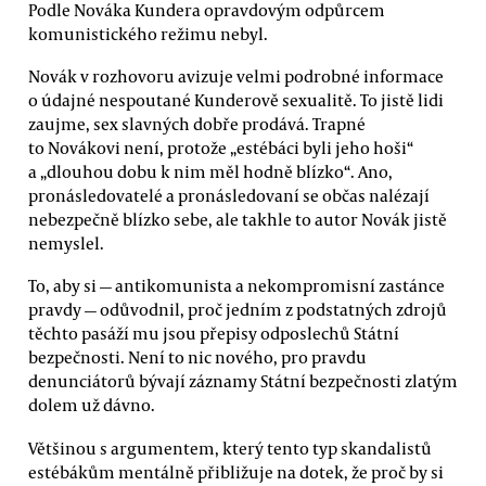
Podle Nováka Kundera opravdovým odpůrcem
komunistického režimu nebyl.
Novák v rozhovoru avizuje velmi podrobné informace
o údajné nespoutané Kunderově sexualitě. To jistě lidi
zaujme, sex slavných dobře prodává. Trapné
to Novákovi není, protože „estébáci byli jeho hoši“
a „dlouhou dobu k nim měl hodně blízko“. Ano,
pronásledovatelé a pronásledovaní se občas nalézají
nebezpečně blízko sebe, ale takhle to autor Novák jistě
nemyslel.
To, aby si — antikomunista a nekompromisní zastánce
pravdy — odůvodnil, proč jedním z podstatných zdrojů
těchto pasáží mu jsou přepisy odposlechů Státní
bezpečnosti. Není to nic nového, pro pravdu
denunciátorů bývají záznamy Státní bezpečnosti zlatým
dolem už dávno.
Většinou s argumentem, který tento typ skandalistů
estébákům mentálně přibližuje na dotek, že proč by si