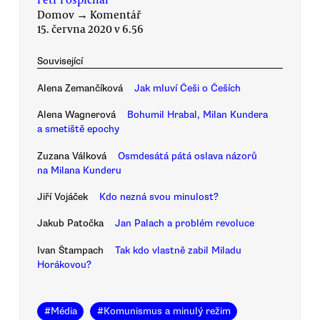
Domov
→
Komentář
15. června 2020 v 6.56
Související
Alena Zemančíková
Jak mluví Češi o Češích
Alena Wagnerová
Bohumil Hrabal, Milan Kundera
a smetiště epochy
Zuzana Válková
Osmdesátá pátá oslava názorů
na Milana Kunderu
Jiří Vojáček
Kdo nezná svou minulost?
Jakub Patočka
Jan Palach a problém revoluce
Ivan Štampach
Tak kdo vlastně zabil Miladu
Horákovou?
#
Média
#
Komunismus a minulý režim