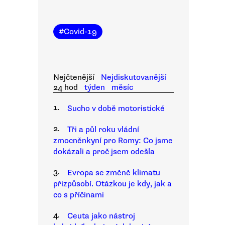
#
Covid-19
Nejčtenější
Nejdiskutovanější
24 hod
týden
měsíc
1.
Sucho v době motoristické
2.
Tři a půl roku vládní
zmocněnkyní pro Romy: Co jsme
dokázali a proč jsem odešla
3.
Evropa se změně klimatu
přizpůsobí. Otázkou je kdy, jak a
co s příčinami
4.
Ceuta jako nástroj