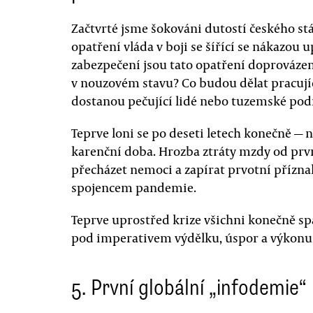
Začtvrté jsme šokováni dutostí českého stát
opatření vláda v boji se šířící se nákazou 
zabezpečení jsou tato opatření doprovázen
v nouzovém stavu? Co budou dělat pracujíc
dostanou pečující lidé nebo tuzemské pod
Teprve loni se po deseti letech konečně —
karenční doba. Hrozba ztráty mzdy od prv
přecházet nemoci a zapírat prvotní přízna
spojencem pandemie.
Teprve uprostřed krize všichni konečně spat
pod imperativem výdělku, úspor a výkonu t
5. První globální „infodemie“