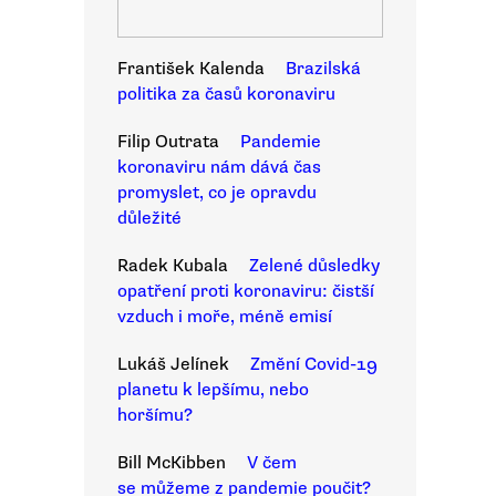
František Kalenda
Brazilská
politika za časů koronaviru
Filip Outrata
Pandemie
koronaviru nám dává čas
promyslet, co je opravdu
důležité
Radek Kubala
Zelené důsledky
opatření proti koronaviru: čistší
vzduch i moře, méně emisí
Lukáš Jelínek
Změní Covid-19
planetu k lepšímu, nebo
horšímu?
Bill McKibben
V čem
se můžeme z pandemie poučit?