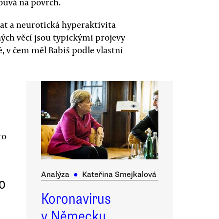
louvá na povrch.
at a neurotická hyperaktivita
ých věcí jsou typickými projevy
, v čem měl Babiš podle vlastní
to
Analýza
●
Kateřina Smejkalová
o
Koronavirus
v Německu.