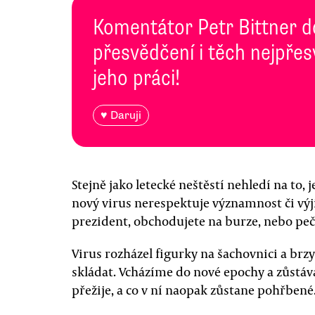
Komentátor Petr Bittner 
přesvědčení i těch nejpře
jeho práci!
♥ Daruji
Stejně jako letecké neštěstí nehledí na to, j
nový virus nerespektuje významnost či výji
prezident, obchodujete na burze, nebo peču
Virus rozházel figurky na šachovnici a brz
skládat. Vcházíme do nové epochy a zůstáv
přežije, a co v ní naopak zůstane pohřbené