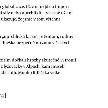
 globalizace. Už v ní nejde o import
ní síly nebo uprchlíků — vlastně už ani
 ukazuje, že jsme v tom všichni
 „uprchlická krize“, je tentam, rodiny
el dneška bezpečně mrznou v řeckých
zitím dočkali hrozby skutečné. A ironií
i z lyžovačky v Alpách, kam museli
ude sníh. Mnoho lidí čeká velké
tel