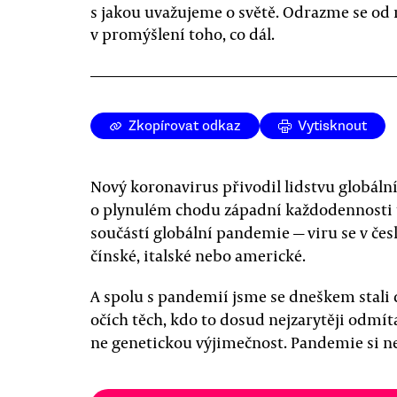
s jakou uvažujeme o světě. Odrazme se od 
v promýšlení toho, co dál.
Zkopírovat odkaz
Vytisknout
Nový koronavirus přivodil lidstvu globální
o plynulém chodu západní každodennosti uká
součástí globální pandemie — viru se v česk
čínské, italské nebo americké.
A spolu s pandemií jsme se dneškem stali d
očích těch, kdo to dosud nejzarytěji odmíta
ne genetickou výjimečnost. Pandemie si n