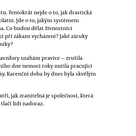
u. Tentokrát nejde o to, jak drastická
uplatní. Jde o to, jakým systémem
a. Co budou dělat živnostníci
í při zákazu vycházení? Jaké záruky
niky?
 navzdory snahám pravice — zrušila
ního dne nemoci roky nutila pracující
ky. Karenční doba by dnes byla skvělým
ří, jak zranitelná je společnost, která
lačí lidi nadoraz.