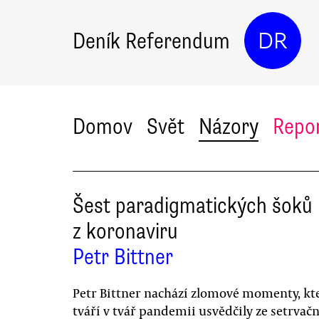
Deník Referendum
DR
Domov
Svět
Názory
Repo
Šest paradigmatických šoků
z koronaviru
Petr Bittner
Petr Bittner nachází zlomové momenty, kt
tváří v tvář pandemii usvědčily ze setrvačn