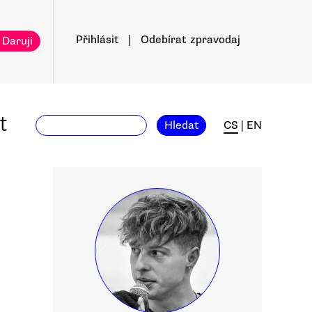
Přihlásit
|
Odebírat
zpravodaj
 Daruji
t
Hledat
CS
|
EN