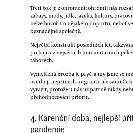
Třetí šok je z ohromení: ohromil nás rozsah
zábavy, módy, jídla, jazyka, kultury, pracov
nelze hovořit o nějakém importu, neboť se
beznadějně společně.
Největší konstrukt posledních let, takzvaná
prchající z největších humanitárních pek
táborech.
Vymyšlená hrozba je pryč, a my jsme se me
osudu ji nepřinesli migranti, ale sami Češ
vyrazit, protože u nás už patrně nikdy neb
přehodnocování priorit.
4. Karenční doba, nejlepší pří
pandemie