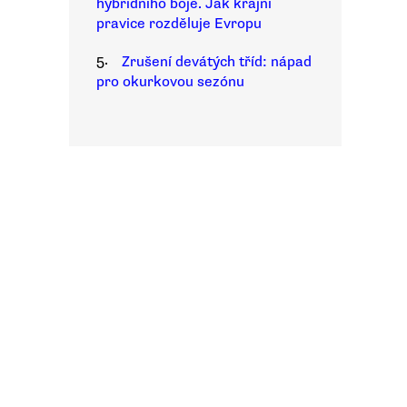
hybridního boje. Jak krajní
pravice rozděluje Evropu
5.
Zrušení devátých tříd: nápad
pro okurkovou sezónu