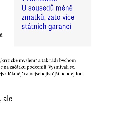
U sousedů méně
zmatků, zato více
státních garancí
nů
„kritické myšlení“ a tak rádi bychom
 na začátku podcenili. Vysmívali se,
ejvzdělanější a nejsebejistější neodejdou
, ale