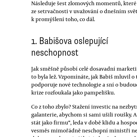
Následuje šest zlomových momentů, které 
ze setrvačnosti v uvažování o dnešním svě
k promýšlení toho, co dál.
1. Babišova oslepující
neschopnost
Jak směšně působí celé dosavadní marketi
to byla lež. Vzpomínáte, jak Babiš mluvil o
podporuje nové technologie a sní o budou
krize rozfoukala jako pampelišku.
Co z toho zbylo? Stažení investic na nezb
galanterie, abychom si sami ušili roušky. A
stát jako firmu“, leda v době klidu a hospo
vesměs mimořádně neschopní ministři ned