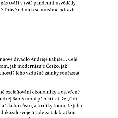
nás tváří v tvář pandemii usvědčily
tě. Právě od nich se musíme odrazit
ngové divadlo Andreje Babiše… Celé
 tom, jak modernizuje Česko, jak
cnosti? Jeho vzdušné zámky současná
ytné ozeleňování ekonomiky a otevřené
ndrej Babiš mohl předstírat, že „řídí
dářského růstu, a to díky tomu, že jeho
okázali svoje úřady za tak krátkou