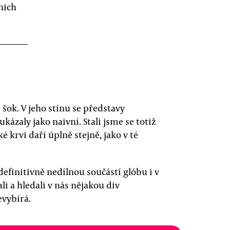
nich
 šok. V jeho stínu se představy
zaly jako naivní. Stali jsme se totiž
é krvi daří úplně stejně, jako v té
efinitivně nedílnou součástí glóbu i v
li a hledali v nás nějakou div
evybírá.