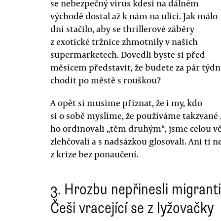
se nebezpečný virus kdesi na dálném
východě dostal až k nám na ulici. Jak málo
dní stačilo, aby se thrillerové záběry
z exotické tržnice zhmotnily v našich
supermarketech. Dovedli byste si před
měsícem představit, že budete za pár týd
chodit po městě s rouškou?
A opět si musíme přiznat, že i my, kdo
si o sobě myslíme, že používáme takzvané 
ho ordinovali „těm druhým“, jsme celou věc
zlehčovali a s nadsázkou glosovali. Ani ti n
z krize bez ponaučení.
3. Hrozbu nepřinesli migranti
Češi vracející se z lyžovačky