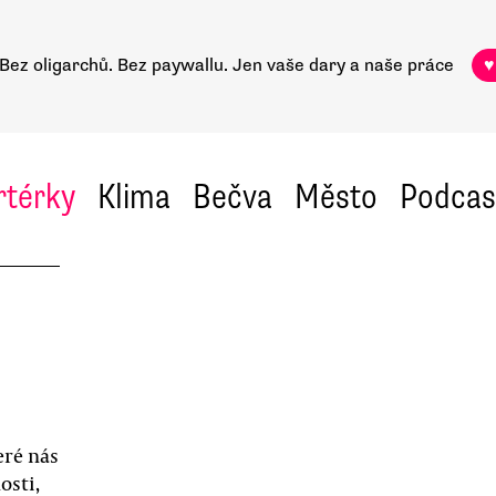
Bez oligarchů. Bez paywallu.
Jen vaše dary a naše práce
♥
rtérky
Klima
Bečva
Město
Podcas
eré nás
osti,