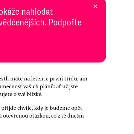
×
dokáže nahlodat
svědčenějších. Podpořte
estli máte na letence první třídu, ani
mečnost vašich plánů: ať už jste
jete o své blízké.
y přijde chvíle, kdy je budeme opět
á otevřenou otázkou, co z té dnešní
.