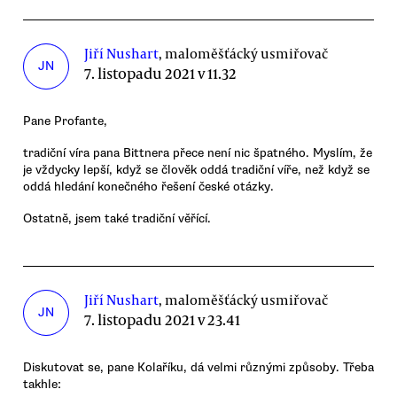
Jiří Nushart
, maloměšťácký usmiřovač
JN
7. listopadu 2021 v 11.32
Pane Profante,
tradiční víra pana Bittnera přece není nic špatného. Myslím, že
je vždycky lepší, když se člověk oddá tradiční víře, než když se
oddá hledání konečného řešení české otázky.
Ostatně, jsem také tradiční věřící.
Jiří Nushart
, maloměšťácký usmiřovač
JN
7. listopadu 2021 v 23.41
Diskutovat se, pane Kolaříku, dá velmi různými způsoby. Třeba
takhle: