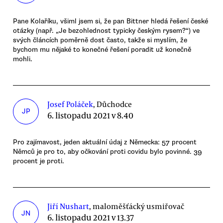
Pane Kolaříku, všiml jsem si, že pan Bittner hledá řešení české
otázky (např. „Je bezohlednost typicky českým rysem?“) ve
svých článcích poměrně dost často, takže si myslím, že
bychom mu nějaké to konečné řešení poradit už konečně
mohli.
Josef Poláček
, Důchodce
JP
6. listopadu 2021 v 8.40
Pro zajímavost, jeden aktuální údaj z Německa: 57 procent
Němců je pro to, aby očkování proti covidu bylo povinné. 39
procent je proti.
Jiří Nushart
, maloměšťácký usmiřovač
JN
6. listopadu 2021 v 13.37