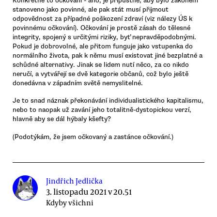
Konkrétně to očkování - ano, je přípustné, aby bylo zákonem
stanoveno jako povinné, ale pak stát musí přijmout
odpovědnost za případné poškození zdraví (viz nálezy ÚS k
povinnému očkování). Očkování je prostě zásah do tělesné
integrity, spojený s určitými riziky, byť nepravděpodobnými.
Pokud je dobrovolné, ale přitom funguje jako vstupenka do
normálního života, pak k němu musí existovat jiné bezplatné a
schůdné alternativy. Jinak se lidem nutí něco, za co nikdo
neručí, a vytvářejí se dvě kategorie občanů, což bylo ještě
donedávna v západním světě nemyslitelné.
Je to snad náznak překonávání individualistického kapitalismu,
nebo to naopak už zavání jeho totalitně-dystopickou verzí,
hlavně aby se dál hýbaly kšefty?
(Podotýkám, že jsem očkovaný a zastánce očkování.)
Jindřich Jedlička
3. listopadu 2021 v 20.51
Kdyby všichni