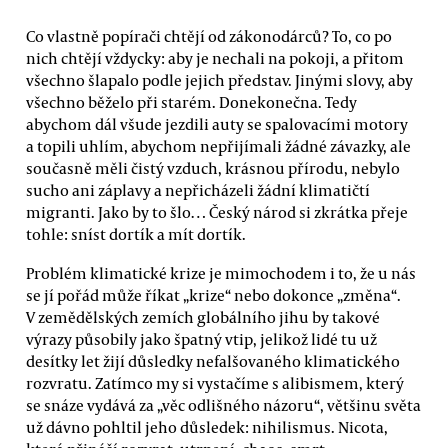
Co vlastně popírači chtějí od zákonodárců? To, co po
nich chtějí vždycky: aby je nechali na pokoji, a přitom
všechno šlapalo podle jejich představ. Jinými slovy, aby
všechno běželo při starém. Donekonečna. Tedy
abychom dál všude jezdili auty se spalovacími motory
a topili uhlím, abychom nepřijímali žádné závazky, ale
současně měli čistý vzduch, krásnou přírodu, nebylo
sucho ani záplavy a nepřicházeli žádní klimatičtí
migranti. Jako by to šlo… Český národ si zkrátka přeje
tohle: sníst dortík a mít dortík.
Problém klimatické krize je mimochodem i to, že u nás
se jí pořád může říkat „krize“ nebo dokonce „změna“.
V zemědělských zemích globálního jihu by takové
výrazy působily jako špatný vtip, jelikož lidé tu už
desítky let žijí důsledky nefalšovaného klimatického
rozvratu. Zatímco my si vystačíme s alibismem, který
se snáze vydává za „věc odlišného názoru“, většinu světa
už dávno pohltil jeho důsledek: nihilismus. Nicota,