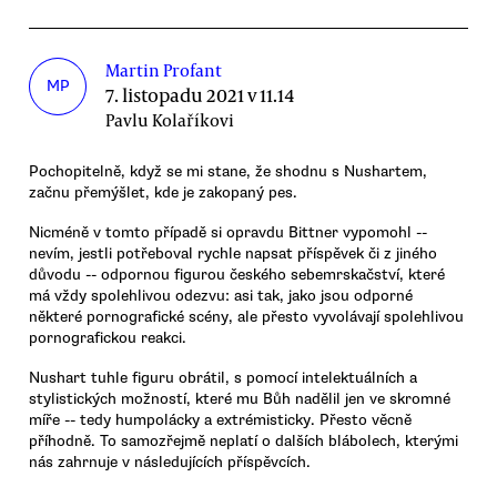
Martin Profant
MP
7. listopadu 2021 v 11.14
Pavlu Kolaříkovi
Pochopitelně, když se mi stane, že shodnu s Nushartem,
začnu přemýšlet, kde je zakopaný pes.
Nicméně v tomto případě si opravdu Bittner vypomohl --
nevím, jestli potřeboval rychle napsat příspěvek či z jiného
důvodu -- odpornou figurou českého sebemrskačství, které
má vždy spolehlivou odezvu: asi tak, jako jsou odporné
některé pornografické scény, ale přesto vyvolávají spolehlivou
pornografickou reakci.
Nushart tuhle figuru obrátil, s pomocí intelektuálních a
stylistických možností, které mu Bůh nadělil jen ve skromné
míře -- tedy humpolácky a extrémisticky. Přesto věcně
příhodně. To samozřejmě neplatí o dalších blábolech, kterými
nás zahrnuje v následujících příspěvcích.