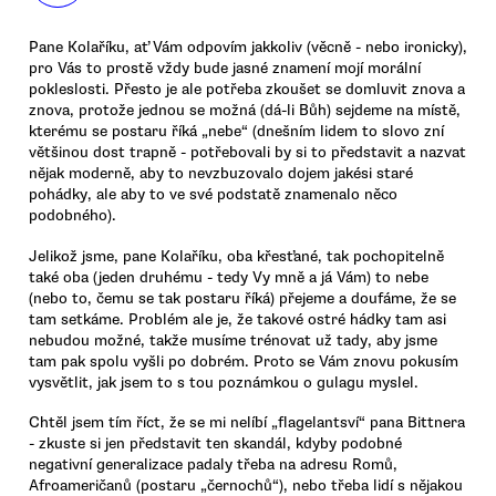
Pane Kolaříku, ať Vám odpovím jakkoliv (věcně - nebo ironicky),
pro Vás to prostě vždy bude jasné znamení mojí morální
pokleslosti. Přesto je ale potřeba zkoušet se domluvit znova a
znova, protože jednou se možná (dá-li Bůh) sejdeme na místě,
kterému se postaru říká „nebe“ (dnešním lidem to slovo zní
většinou dost trapně - potřebovali by si to představit a nazvat
nějak moderně, aby to nevzbuzovalo dojem jakési staré
pohádky, ale aby to ve své podstatě znamenalo něco
podobného).
Jelikož jsme, pane Kolaříku, oba křesťané, tak pochopitelně
také oba (jeden druhému - tedy Vy mně a já Vám) to nebe
(nebo to, čemu se tak postaru říká) přejeme a doufáme, že se
tam setkáme. Problém ale je, že takové ostré hádky tam asi
nebudou možné, takže musíme trénovat už tady, aby jsme
tam pak spolu vyšli po dobrém. Proto se Vám znovu pokusím
vysvětlit, jak jsem to s tou poznámkou o gulagu myslel.
Chtěl jsem tím říct, že se mi nelíbí „flagelantsví“ pana Bittnera
- zkuste si jen představit ten skandál, kdyby podobné
negativní generalizace padaly třeba na adresu Romů,
Afroameričanů (postaru „černochů“), nebo třeba lidí s nějakou