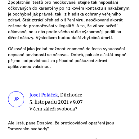
Zpoplatnění testů pro neočkované, stejně tak neposílání
očkovaných do karantény po rizikovém kontaktu s nakaženým,
je pochybné jak právně, tak i z hlediska ochrany veřejného
zdraví. Stát ztrácí přehled o šíření viru, neočkované akorát
zažene do promořování v ilegalitě. A to, že vůbec neřeší
očkované, se u nás podle všeho stále významněji podílí na
šíření nákazy. Výsledkem budou další zbytečná úmrtí.
Očkování jako jediná možnost znamená de facto vynucování
nepsané povinnosti se očkovat. Dobrá, pak ale ať stát aspoň
přijme i odpovědnost za případné poškození zdraví
aplikovanou vakcínou.
Josef Poláček
, Důchodce
JP
5. listopadu 2021 v 9.07
V čem záleží svoboda?
Ale jistě, pane Dospivo, že proticovidová opatření jsou
"omezením svobody".