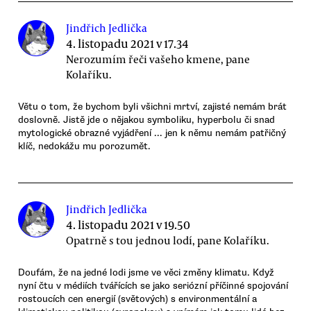
Jindřich Jedlička
4. listopadu 2021 v 17.34
Nerozumím řeči vašeho kmene, pane
Kolaříku.
Větu o tom, že bychom byli všichni mrtví, zajisté nemám brát
doslovně. Jistě jde o nějakou symboliku, hyperbolu či snad
mytologické obrazné vyjádření ... jen k němu nemám patřičný
klíč, nedokážu mu porozumět.
Jindřich Jedlička
4. listopadu 2021 v 19.50
Opatrně s tou jednou lodí, pane Kolaříku.
Doufám, že na jedné lodi jsme ve věci změny klimatu. Když
nyní čtu v médiích tvářících se jako seriózní příčinné spojování
rostoucích cen energií (světových) s environmentální a