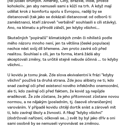
(ne-)účast druhých. Ameriky, Číny, Brazílie, Indie, prostě
kohokoliv, jen aby nemuseli sami s kůží na trh. A když mají
udělat krok z komfortu spolu s Evropou, raději by se
distancovali (tak jako se dokázali distancovat od odborů ti
zaměstnanci, kteří zároveň "verbálně" souhlasili s cíli stávky).
Ano, na klimatu a přírodě záleží, jen kdyby všichni...
Skutečných "popíračů" klimatických změn či nihilistů podle
mého názoru mnoho není, jen ta většina (české populace)
nechce nést svůj díl břemene. Jen proto zavírá oči před
realitou. Souhlasí s cíli, jen ta forma, která žádá aby
akceptovali změny, ta určitě stejně nebude účinná ... to kdyby
všichni...
U kovidu je tomu jinak. Zde slova ekvivalentní k frázi "kdyby
všichni" používá ta druhá strana. Zde jsou alibisty ne ti, kdo
snad zavírají oči před existencí nového infekčního onemocnění,
ale ti, kdo zavírají oči před faktem, že kovid 19 nepůjde
eradikovat. Že zde zůstane, že jeho přítomnost zůstane novou
normou, a ne nějakým (posledním, tj. časově ohraničeným)
varováním. V případě kovidu chtějí dortík sníst a zároveň mít
ti, kdo zavírají školy a živnosti. A říkají "kdyby všichni"
(dodržovali nařízení, očkovali se...) svět by byl jako dřív a oni
sami osobně by se nemuseli vyrovnávat se změnou.