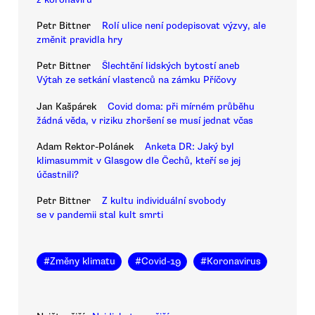
Petr Bittner
Rolí ulice není podepisovat výzvy, ale
změnit pravidla hry
Petr Bittner
Šlechtění lidských bytostí aneb
Výtah ze setkání vlastenců na zámku Příčovy
Jan Kašpárek
Covid doma: při mírném průběhu
žádná věda, v riziku zhoršení se musí jednat včas
Adam Rektor-Polánek
Anketa DR: Jaký byl
klimasummit v Glasgow dle Čechů, kteří se jej
účastnili?
Petr Bittner
Z kultu individuální svobody
se v pandemii stal kult smrti
#
Změny klimatu
#
Covid-19
#
Koronavirus