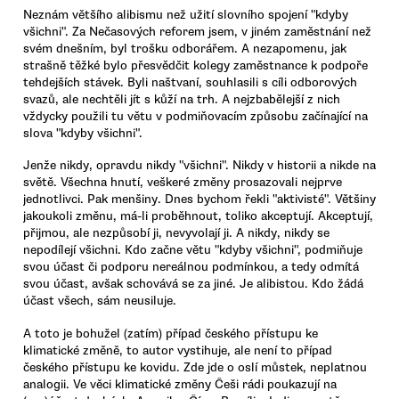
Neznám většího alibismu než užití slovního spojení "kdyby
všichni". Za Nečasových reforem jsem, v jiném zaměstnání než
svém dnešním, byl trošku odborářem. A nezapomenu, jak
strašně těžké bylo přesvědčit kolegy zaměstnance k podpoře
tehdejších stávek. Byli naštvaní, souhlasili s cíli odborových
svazů, ale nechtěli jít s kůží na trh. A nejzbabělejší z nich
vždycky použili tu větu v podmiňovacím způsobu začínající na
slova "kdyby všichni".
Jenže nikdy, opravdu nikdy "všichni". Nikdy v historii a nikde na
světě. Všechna hnutí, veškeré změny prosazovali nejprve
jednotlivci. Pak menšiny. Dnes bychom řekli "aktivisté". Většiny
jakoukoli změnu, má-li proběhnout, toliko akceptují. Akceptují,
přijmou, ale nezpůsobí ji, nevyvolají ji. A nikdy, nikdy se
nepodílejí všichni. Kdo začne větu "kdyby všichni", podmiňuje
svou účast či podporu nereálnou podmínkou, a tedy odmítá
svou účast, avšak schovává se za jiné. Je alibistou. Kdo žádá
účast všech, sám neusiluje.
A toto je bohužel (zatím) případ českého přístupu ke
klimatické změně, to autor vystihuje, ale není to případ
českého přístupu ke kovidu. Zde jde o oslí můstek, neplatnou
analogii. Ve věci klimatické změny Češi rádi poukazují na