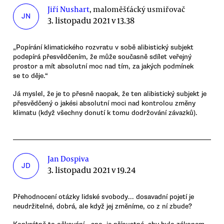
Jiří Nushart
, maloměšťácký usmiřovač
JN
3. listopadu 2021 v 13.38
„Popírání klimatického rozvratu v sobě alibistický subjekt
podepírá přesvědčením, že může současně sdílet veřejný
prostor a mít absolutní moc nad tím, za jakých podmínek
se to děje.“
Já myslel, že je to přesně naopak, že ten alibistický subjekt je
přesvědčený o jakési absolutní moci nad kontrolou změny
klimatu (když všechny donutí k tomu dodržování závazků).
Jan Dospiva
JD
3. listopadu 2021 v 19.24
Přehodnocení otázky lidské svobody... dosavadní pojetí je
neudržitelné, dobrá, ale když jej změníme, co z ní zbude?