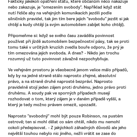
Fakticky jakékoli opatření státu, které občanům něco nakazuje
nebo zakazuje, je "omezením svobody". Například když stát
nutí řidiče aby na veřejných komunikacích jezdili podle
silničních pravidel, tak jim tím bere jejich "svobodu" jezdit si jak
chtějí a kudy chtějí (a svým automobilem zabíjet koho chtějí).
Připomeňme si: když se svého času zaváděla povinnost
používat při jízdě automobilem bezpečnostní pásy, tak se proti
tomu také v určitých kruzích zvedla bouře odporu, že prý je
tím omezována jejich svoboda. A dnes? - Nikdo jen trochu
rozumný už tuto povinnost závažně nezpochybňuje.
Ve veřejném prostoru je všeobecně jenom velice málo případů,
kdy by na jedné straně stálo naprosto zřejmé, absolutní
právo, a na straně druhé naprosté bezpráví. Naprosto
pravidelně stojí jeden zájem proti druhému, jedno právo proti
druhému. A soudy pak ve sporných případech musejí
rozhodovat o tom, který zájem je v daném případě vyšší, a
který je tedy možno právem omezit, upozadit.
Naprosto "svobodný" mohl být pouze Robinson, na pustém
ostrově; ten si mohl dělat co sám chtěl, nikdo mu nemohl
cokoli předepisovat. - Z jakýchkoli záhadných důvodů ale jeho
největší touhou nebylo nic jiného, nežli vrátit se zase do