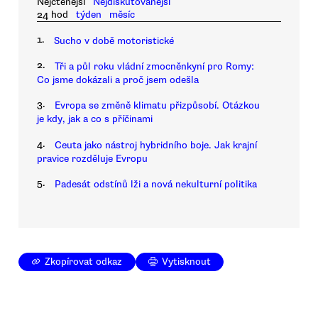
Nejčtenější
Nejdiskutovanější
24 hod
týden
měsíc
1.
Sucho v době motoristické
2.
Tři a půl roku vládní zmocněnkyní pro Romy:
Co jsme dokázali a proč jsem odešla
3.
Evropa se změně klimatu přizpůsobí. Otázkou
je kdy, jak a co s příčinami
4.
Ceuta jako nástroj hybridního boje. Jak krajní
pravice rozděluje Evropu
5.
Padesát odstínů lži a nová nekulturní politika
Zkopírovat odkaz
Vytisknout