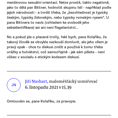
menšinovou sexuální orientací. Nelze prostě, takto negativně,
jako to dělá pan Bittner, hodnotit skupinu lidí - například podle
jejich národnosti - a tvrdit třeba, že „bezohlednost je typicky
českým, typicky židovským, nebo typicky romským rysem“. U
pana Bittnera to navíc (vzhledem ke svobodě jeho
sebeidentifikace) asi ani není flagelantství...
No a pokud jde o placené trolly, řekl bych, pane Kolaříku, že
takový člověk se obvykle nezkouší domluvit, ale jeho cílem je
pravý opak - chce tu diskusi zničit a používá k tomu třeba
urážky a hulvátství, což samozřejmě - jak sám píšete - není
vůbec v souladu s etickým kodexem diskusí.
Jiří Nushart
, maloměšťácký usmiřovač
JN
6. listopadu 2021 v 15.39
Omlouvám se, pane Kolaříku, za pravopis.