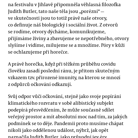
na festivalu v Jihlavě připomněla věhlasná filozofka
Judith Butler, tato naše těla jsou „porézní“ —
ve skutečnosti jsou to totiž právě naše otvory,
co definuje náš biologický i sociální život. Z otvorů
se rodíme, otvory dýcháme, komunikujeme,
přijímáme živiny a zbavujeme se nepotřebného, otvory
slyšíme i vidíme, milujeme se a množíme. Póry v kůži
se ochlazujeme při horečce.
A právě horečka, když při těžkém průběhu covidu
člověku zasadí poslední ránu, je přitom skutečným
vzkazem tzv. přirozené imunity, na kterou se mnozí
z odpůrců očkování odkazují.
Svůj odpor vůči očkování, stejně jako svoje popírání
klimatického rozvratu v sobě alibistický subjekt
podepírá přesvědčením, že může současně sdílet
veřejný prostor a mít absolutní moc nad tím, za jakých
podmínek se to děje. Pandemii proto musíme chápat
nikoli jako oddělenou událost, nýbrž, jak opět
naznačila Judith Butler, jako průvodní jev éry