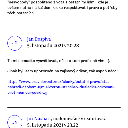
"nesvobody" pospolitého života s ostatními lidmi; kde je
ovšem nutno na každém kroku respektovat i práva a potřeby
těch ostatních.
Jan Dospiva
JD
5. listopadu 2021 v 20.28
To mi nemusíte vysvětlovat, něco o tom profesně vím :-).
Jinak byl jsem upozorněn na zajímavý odkaz, tak aspoň něco:
https://www.pravniprostor.cz/clanky/ostatni-pravo/stat-
nahradi-osobam-ujmu-kterou-utrpely-v-dusledku-ockovani-
proti-nemoci-covid-19
Jiří Nushart
, maloměšťácký usmiřovač
JN
5. listopadu 2021 v 23.22