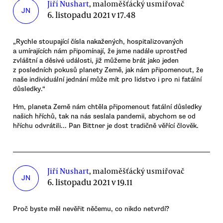
Jiří Nushart
, maloměšťácký usmiřovač
JN
6. listopadu 2021 v 17.48
„Rychle stoupající čísla nakažených, hospitalizovaných
a umírajících nám připomínají, že jsme nadále uprostřed
zvláštní a děsivé události, již můžeme brát jako jeden
z posledních pokusů planety Země, jak nám připomenout, že
naše individuální jednání může mít pro lidstvo i pro ni fatální
důsledky.“
Hm, planeta Země nám chtěla připomenout fatální důsledky
našich hříchů, tak na nás seslala pandemii, abychom se od
hříchu odvrátili... Pan Bittner je dost tradičně věřící člověk.
Jiří Nushart
, maloměšťácký usmiřovač
JN
6. listopadu 2021 v 19.11
Proč byste měl nevěřit něčemu, co nikdo netvrdí?