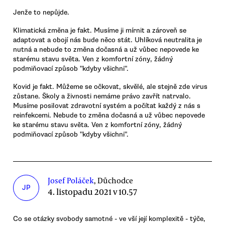
Jenže to nepůjde.
Klimatická změna je fakt. Musíme ji mírnit a zároveň se
adaptovat a obojí nás bude něco stát. Uhlíková neutralita je
nutná a nebude to změna dočasná a už vůbec nepovede ke
starému stavu světa. Ven z komfortní zóny, žádný
podmiňovací způsob "kdyby všichni".
Kovid je fakt. Můžeme se očkovat, skvělé, ale stejně zde virus
zůstane. Školy a živnosti nemáme právo zavřít natrvalo.
Musíme posilovat zdravotní systém a počítat každý z nás s
reinfekcemi. Nebude to změna dočasná a už vůbec nepovede
ke starému stavu světa. Ven z komfortní zóny, žádný
podmiňovací způsob "kdyby všichni".
Josef Poláček
, Důchodce
JP
4. listopadu 2021 v 10.57
Co se otázky svobody samotné - ve vší její komplexitě - týče,