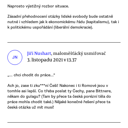
Naprosto výstižný rozbor situace.
Zásadní přehodnocení otázky lidské svobody bude ostatně
nutné i vzhledem jak k ekonomickému řádu (kapitalismu), tak i
k politickému uspořádání (liberální demokracie).
Jiří Nushart
, maloměšťácký usmiřovač
JN
3. listopadu 2021 v 13.37
„... chci chodit do práce...“
Ach jo, zase ti zku***ní Češi! Nakonec i ti Romové jsou v
tomhle asi lepší. Co třeba poslat ty Čechy, pane Bittnere,
někam do gulagu? (Tam by přece ta česká porézní těla do
práce mohla chodit také.) Nějaké konečné řešení přece ta
česká otázka už mít musí!