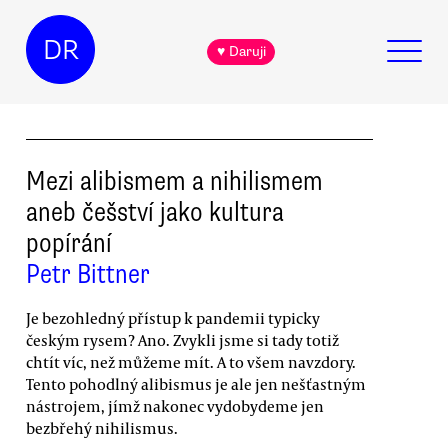
DR
♥ Daruji
Mezi alibismem a nihilismem
aneb češství jako kultura
popírání
Petr Bittner
Je bezohledný přístup k pandemii typicky
českým rysem? Ano. Zvykli jsme si tady totiž
chtít víc, než můžeme mít. A to všem navzdory.
Tento pohodlný alibismus je ale jen nešťastným
nástrojem, jímž nakonec vydobydeme jen
bezbřehý nihilismus.