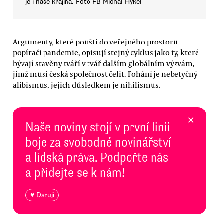
je i naše krajina. Foto FB Michal Hykel
Argumenty, které pouští do veřejného prostoru
popírači pandemie, opisují stejný cyklus jako ty, které
bývají stavěny tváří v tvář dalším globálním výzvám,
jimž musí česká společnost čelit. Pohání je nebetyčný
alibismus, jejich důsledkem je nihilismus.
×
Naše noviny stojí v první linii
boje za svobodné novinářství
a lidská práva. Podpořte nás
a přidejte se k nám!
♥ Daruji