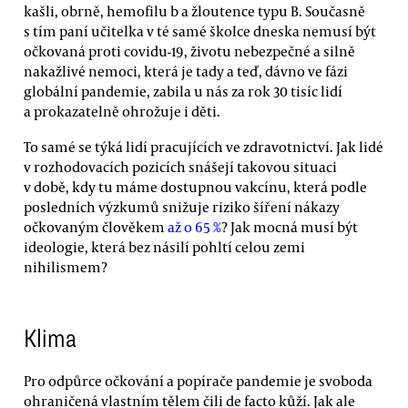
kašli, obrně, hemofilu b a žloutence typu B. Současně
s tím paní učitelka v té samé školce dneska nemusí být
očkovaná proti covidu-19, životu nebezpečné a silně
nakažlivé nemoci, která je tady a teď, dávno ve fázi
globální pandemie, zabila u nás za rok 30 tisíc lidí
a prokazatelně ohrožuje i děti.
To samé se týká lidí pracujících ve zdravotnictví. Jak lidé
v rozhodovacích pozicích snášejí takovou situaci
v době, kdy tu máme dostupnou vakcínu, která podle
posledních výzkumů snižuje riziko šíření nákazy
očkovaným člověkem
až o 65 %
? Jak mocná musí být
ideologie, která bez násilí pohltí celou zemi
nihilismem?
Klima
Pro odpůrce očkování a popírače pandemie je svoboda
ohraničená vlastním tělem čili de facto kůží. Jak ale