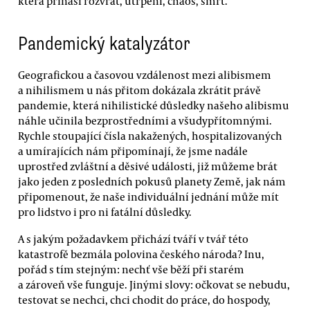
která přináší rozvrat, utrpení, chaos, smrt.
Pandemický katalyzátor
Geografickou a časovou vzdálenost mezi alibismem
a nihilismem u nás přitom dokázala zkrátit právě
pandemie, která nihilistické důsledky našeho alibismu
náhle učinila bezprostředními a všudypřítomnými.
Rychle stoupající čísla nakažených, hospitalizovaných
a umírajících nám připomínají, že jsme nadále
uprostřed zvláštní a děsivé události, již můžeme brát
jako jeden z posledních pokusů planety Země, jak nám
připomenout, že naše individuální jednání může mít
pro lidstvo i pro ni fatální důsledky.
A s jakým požadavkem přichází tváří v tvář této
katastrofě bezmála polovina českého národa? Inu,
pořád s tím stejným: nechť vše běží při starém
a zároveň vše funguje. Jinými slovy: očkovat se nebudu,
testovat se nechci, chci chodit do práce, do hospody,