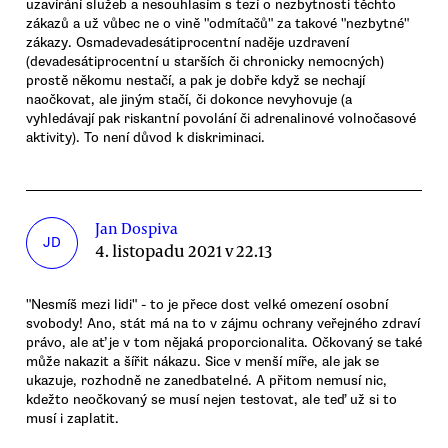
uzavírání služeb a nesouhlasím s tezí o nezbytnosti těchto
zákazů a už vůbec ne o vině "odmítačů" za takové "nezbytné"
zákazy. Osmadevadesátiprocentní naděje uzdravení
(devadesátiprocentní u starších či chronicky nemocných)
prostě někomu nestačí, a pak je dobře když se nechají
naočkovat, ale jiným stačí, či dokonce nevyhovuje (a
vyhledávají pak riskantní povolání či adrenalinové volnočasové
aktivity). To není důvod k diskriminaci.
Jan Dospiva
JD
4. listopadu 2021 v 22.13
"Nesmíš mezi lidi" - to je přece dost velké omezení osobní
svobody! Ano, stát má na to v zájmu ochrany veřejného zdraví
právo, ale ať je v tom nějaká proporcionalita. Očkovaný se také
může nakazit a šířit nákazu. Sice v menší míře, ale jak se
ukazuje, rozhodně ne zanedbatelné. A přitom nemusí nic,
kdežto neočkovaný se musí nejen testovat, ale teď už si to
musí i zaplatit.