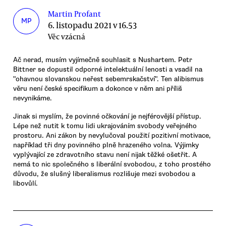
Martin Profant
MP
6. listopadu 2021 v 16.53
Věc vzácná
Ač nerad, musím vyjímečně souhlasit s Nushartem. Petr
Bittner se dopustil odporné intelektuální lenosti a vsadil na
"ohavnou slovanskou neřest sebemrskačství". Ten alibismus
věru není české specifikum a dokonce v něm ani příliš
nevynikáme.
Jinak si myslím, že povinné očkování je nejférovější přístup.
Lépe než nutit k tomu lidi ukrajováním svobody veřejného
prostoru. Ani zákon by nevylučoval použití pozitivní motivace,
například tři dny povinného plně hrazeného volna. Výjimky
vyplývající ze zdravotního stavu není nijak těžké ošetřit. A
nemá to nic společného s liberální svobodou, z toho prostého
důvodu, že slušný liberalismus rozlišuje mezi svobodou a
libovůlí.