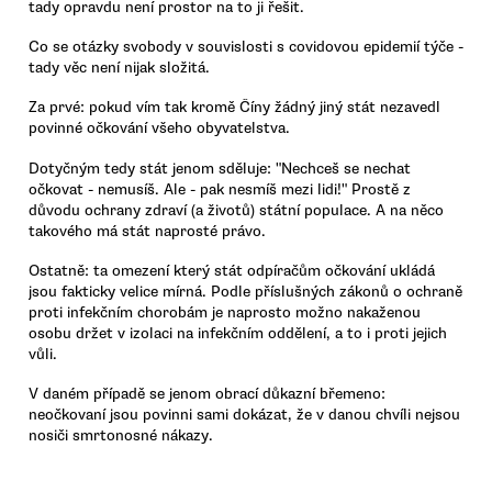
tady opravdu není prostor na to ji řešit.
Co se otázky svobody v souvislosti s covidovou epidemií týče -
tady věc není nijak složitá.
Za prvé: pokud vím tak kromě Číny žádný jiný stát nezavedl
povinné očkování všeho obyvatelstva.
Dotyčným tedy stát jenom sděluje: "Nechceš se nechat
očkovat - nemusíš. Ale - pak nesmíš mezi lidi!" Prostě z
důvodu ochrany zdraví (a životů) státní populace. A na něco
takového má stát naprosté právo.
Ostatně: ta omezení který stát odpíračům očkování ukládá
jsou fakticky velice mírná. Podle příslušných zákonů o ochraně
proti infekčním chorobám je naprosto možno nakaženou
osobu držet v izolaci na infekčním oddělení, a to i proti jejich
vůli.
V daném případě se jenom obrací důkazní břemeno:
neočkovaní jsou povinni sami dokázat, že v danou chvíli nejsou
nosiči smrtonosné nákazy.