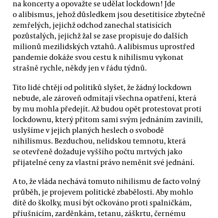
na koncerty a opovažte se udělat lockdown! Jde
o alibismus, jehož důsledkem jsou desetitisíce zbytečně
zemřelých, jejichž odchod zanechal statisících
pozůstalých, jejichž žal se zase propisuje do dalších
milionů mezilidských vztahů. A alibismus uprostřed
pandemie dokáže svou cestu k nihilismu vykonat
strašně rychle, někdy jen v řádu týdnů.
Tito lidé chtějí od politiků slyšet, že žádný lockdown
nebude, ale zároveň odmítají všechna opatření, která
by mu mohla předejít. Až budou opět protestovat proti
lockdownu, který přitom sami svým jednáním zavinili,
uslyšíme v jejich planých heslech o svobodě
nihilismus. Bezduchou, nelidskou temnotu, která
se otevřeně dožaduje vyššího počtu mrtvých jako
přijatelné ceny za vlastní právo neměnit své jednání.
A to, že vláda nechává tomuto nihilismu de facto volný
průběh, je projevem politické zbabělosti. Aby mohlo
dítě do školky, musí být očkováno proti spalničkám,
příušnicím, zarděnkám, tetanu, záškrtu, černému