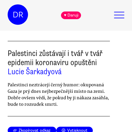
DR
♥ Daruji
Palestinci zůstávají i tvář v tvář
epidemii koronaviru opuštěni
Lucie Šarkadyová
Palestinci neztrácejí černý humor: okupovaná
Gaza je prý dnes nejbezpečnější místo na zemi.
Dobře ovšem vědí, že pokud by ji nákaza zasáhla,
bude to rozsudek smrti.
Zkopírovat odkaz
Vytisknout