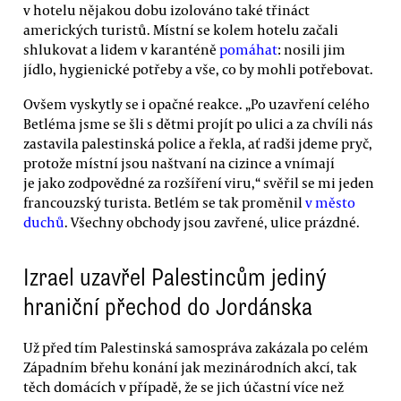
v hotelu nějakou dobu izolováno také třináct
amerických turistů. Místní se kolem hotelu začali
shlukovat a lidem v karanténě
pomáhat
: nosili jim
jídlo, hygienické potřeby a vše, co by mohli potřebovat.
Ovšem vyskytly se i opačné reakce. „Po uzavření celého
Betléma jsme se šli s dětmi projít po ulici a za chvíli nás
zastavila palestinská police a řekla, ať radši jdeme pryč,
protože místní jsou naštvaní na cizince a vnímají
je jako zodpovědné za rozšíření viru,“ svěřil se mi jeden
francouzský turista. Betlém se tak proměnil
v město
duchů
. Všechny obchody jsou zavřené, ulice prázdné.
Izrael uzavřel Palestincům jediný
hraniční přechod do Jordánska
Už před tím Palestinská samospráva zakázala po celém
Západním břehu konání jak mezinárodních akcí, tak
těch domácích v případě, že se jich účastní více než