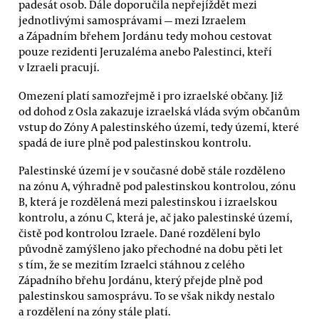
padesát osob. Dále doporučila nepřejíždět mezi
jednotlivými samosprávami — mezi Izraelem
a Západním břehem Jordánu tedy mohou cestovat
pouze rezidenti Jeruzaléma anebo Palestinci, kteří
v Izraeli pracují.
Omezení platí samozřejmě i pro izraelské občany. Již
od dohod z Osla zakazuje izraelská vláda svým občanům
vstup do Zóny A palestinského území, tedy území, které
spadá de iure plně pod palestinskou kontrolu.
Palestinské území je v současné době stále rozděleno
na zónu A, výhradně pod palestinskou kontrolou, zónu
B, která je rozdělená mezi palestinskou i izraelskou
kontrolu, a zónu C, která je, ač jako palestinské území,
čistě pod kontrolou Izraele. Dané rozdělení bylo
původně zamýšleno jako přechodné na dobu pěti let
s tím, že se mezitím Izraelci stáhnou z celého
Západního břehu Jordánu, který přejde plně pod
palestinskou samosprávu. To se však nikdy nestalo
a rozdělení na zóny stále platí.