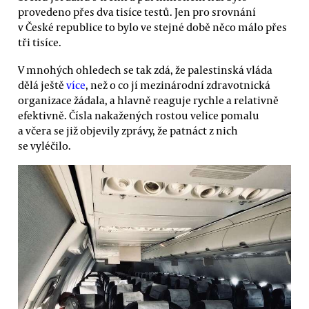
provedeno přes dva tisíce testů. Jen pro srovnání
v České republice to bylo ve stejné době něco málo přes
tři tisíce.
V mnohých ohledech se tak zdá, že palestinská vláda
dělá ještě
více
, než o co jí mezinárodní zdravotnická
organizace žádala, a hlavně reaguje rychle a relativně
efektivně. Čísla nakažených rostou velice pomalu
a včera se již objevily zprávy, že patnáct z nich
se vyléčilo.