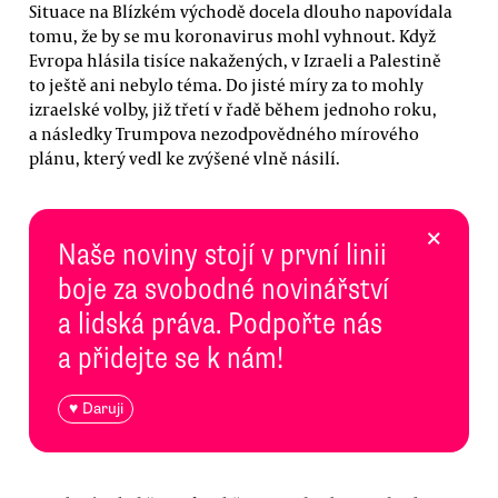
Situace na Blízkém východě docela dlouho napovídala
tomu, že by se mu koronavirus mohl vyhnout. Když
Evropa hlásila tisíce nakažených, v Izraeli a Palestině
to ještě ani nebylo téma. Do jisté míry za to mohly
izraelské volby, již třetí v řadě během jednoho roku,
a následky Trumpova nezodpovědného mírového
plánu, který vedl ke zvýšené vlně násilí.
×
Naše noviny stojí v první linii
boje za svobodné novinářství
a lidská práva. Podpořte nás
a přidejte se k nám!
♥ Daruji