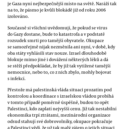
je Gaza nyní nejbezpečnější místo na světě. Naráží tak
na to, že pásmo je kvůli blokádě již od roku 2006
izolováno.
Současně si všichni uvědomují, že pokud se virus
do Gazy dostane, bude to katastrofa a v podstatě
rozsudek smrti pro tamější obyvatele. Okupace
se samozřejmě nijak nezměnila ani nyní, v době, kdy
oba státy vyhlásili stav nouze. Izrael dlouhodobě
blokuje mimo jiné i dovážení některých léků a dá
se stěží předpokládat, že by již tak vytížené tamější
nemocnice, nebo to, co z nich zbylo, mohly bojovat
s infekcí.
Přestože má palestinská vláda situaci prozatím pod
kontrolou a koordinace s izraelskou vládou probíhá
v tomto případě poměrně úspěšně, budou to opět
Palestinci, kdo zaplatí nejvyšší cenu. Již tak nestabilní
ekonomika trpí ztrátami, mezinárodní organizace
odsud stahují své dobrovolníky, okupace pokračuje
a Palestinci vědí, že už tak malý zájem o jejich situaci