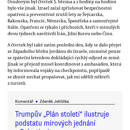
Osudovým byl čtvrtek 5. března a z hodiny na hodinu
bylo vše jinak. Izrael začal zpřísňovat bezpečnostní
opatření a preventivně zrušil lety ze Švýcarska,
Rakouska, Francie, Německa, Španělska a samozřejmě
Itálie. Opatření se týkalo i příchozích, kteří v minulých
dvou týdnech navštívili Írán, Jižní Koreu nebo Čínu.
A čtvrtek byl také zatím poslední den, kdy se dalo přejet
ze Západního břehu Jordánu do Izraele, nicméně pouze
se zpáteční letenkou dokládající rychlý odjezd ze země.
Jinak se přejezd musel koordinovat s ambasádou, která
by informovala vojáky na checkpointu, popřípadě
se zkusit nechat propašovat, jak mi sdělili někteří
z turistů.
Komentář
●
Zdeněk Jehlička
Trumpův „Plán století“ ilustruje
podstatu mírových jednání