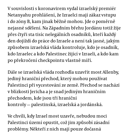
V souvislosti s koronavirem vydal izraelský premiér
Netanyahu prohlášení, že Izraelci mají zákaz vstupu
i do zóny B, kam jinak běžně mohou. Jde o poměrně
nejasné sdělení. Na Západním břehu Jordánu totiž žije
přes čtyři sta tisíc nelegálních osadníků, kteří každý
den dojíždí do práce do Izraele a není tak jasné, jakým
způsobem izraelská vláda kontroluje, kdo je osadník,
kdo Izraelec a kdo Palestinec žijící v Izraeli, a kdo kam
po překročení checkpointu vlastně míří.
Dále se izraelská vláda rozhodla uzavřít most Allenby,
jediný hraniční přechod, který mohou používat
Palestinci při vycestování ze země. Přechod se nachází
v blízkosti Jericha a je snad jediným hraničním
přechodem, kde jsou tři hraniční
kontroly — palestinská, izraelská a jordánská.
Ve chvíli, kdy Izrael most uzavře, nebudou moci
Palestinci území opustit, což jim způsobí zásadní
problémy. Někteří z nich mají pouze dočasná