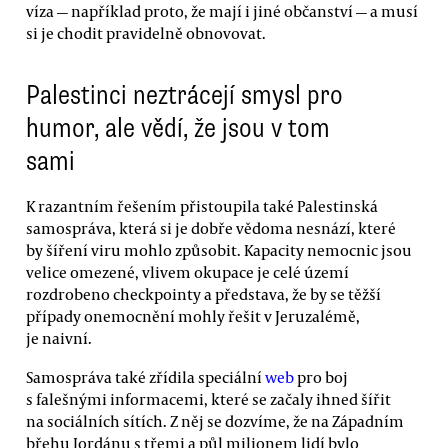
víza — například proto, že mají i jiné občanství — a musí
si je chodit pravidelně obnovovat.
Palestinci neztrácejí smysl pro
humor, ale vědí, že jsou v tom
sami
K razantním řešením přistoupila také Palestinská
samospráva, která si je dobře vědoma nesnází, které
by šíření viru mohlo způsobit. Kapacity nemocnic jsou
velice omezené, vlivem okupace je celé území
rozdrobeno checkpointy a představa, že by se těžší
případy onemocnění mohly řešit v Jeruzalémě,
je naivní.
Samospráva také zřídila speciální
web
pro boj
s falešnými informacemi, které se začaly ihned šířit
na sociálních sítích. Z něj se dozvíme, že na Západním
břehu Jordánu s třemi a půl milionem lidí bylo