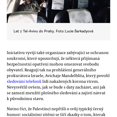
Let z Tel-Avivu do Prahy. Foto Lucie Šarkadyová
Iniciativu vyvíjí také organizace zabývající se ochranou
soukromí, které upozorňují, že některá přijímaná
bezpečnostní opatření mohou omezovat svobodu
obyvatel. Reagují tak na prohlášení generálního
prokurátora Izraele, Avichaje Mandelblita, který povolil
sledování telefonů
lidí nakažených korona virem.
Nevysvětlil ovšem, jak se bude s daty zacházet, ani jak
se zamezí zneužití plošného sledování a zajistí návrat
k původnímu stavu.
Nutno říct, že Palestinci nepřišli o svůj typický černý
humor: sociálními sítěmi se šíří zkazky o tom, kterak