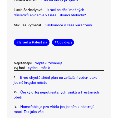
Fatima Rahimi
Írán na okraji propasti
Lucie Šarkadyová
Izrael se děsí možných
důsledků epidemie v Gaze. Ukončí blokádu?
Mikuláš Vymětal
Velikonoce v čase karantény
#
Izrael a Palestina
#
Covid-19
Nejčtenější
Nejdiskutovanější
24 hod
týden
měsíc
1.
Brno chystá akční plán na zvládání veder. Jako
jediné krajské město
2.
Český orloj nepotrestaných viníků a trestaných
obětí
3.
Homofobie je pro vládu jen jedním z nástrojů
moci. Tak jako vše