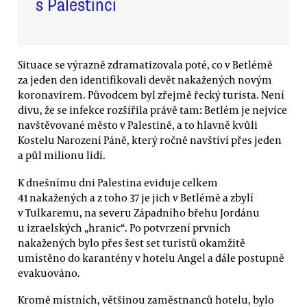
s Palestinci
Situace se výrazně zdramatizovala poté, co v Betlémě
za jeden den identifikovali devět nakažených novým
koronavirem. Původcem byl zřejmě řecký turista. Není
divu, že se infekce rozšířila právě tam: Betlém je nejvíce
navštěvované město v Palestině, a to hlavně kvůli
Kostelu Narození Páně, který ročně navštíví přes jeden
a půl milionu lidí.
K dnešnímu dni Palestina eviduje celkem
41 nakažených a z toho 37 je jich v Betlémě a zbylí
v Tulkaremu, na severu Západního břehu Jordánu
u izraelských „hranic“. Po potvrzení prvních
nakažených bylo přes šest set turistů okamžitě
umístěno do karantény v hotelu Angel a dále postupně
evakuováno.
Kromě místních, většinou zaměstnanců hotelu, bylo