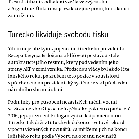
Trestní stíhání z odhalení vzešla ve Švýcarsku
a Argentině. Ünkerová je však zřejmě první, kdo skončí
za mřížemi.
Turecko likviduje svobodu tisku
Yıldırım je blízkým spojencem tureckého prezidenta
Recepa Tayyipa Erdoğana a klíčovou postavou stále
autokratičtějšího režimu, který pod vedením jeho
strany AKP v zemi vzniká. Předsedou vlády byl až do léta
loňského roku, po zrušení této pozice v souvislosti
s přechodem na prezidentský systém se stal předsedou
národního shromáždění.
Podmínky pro působení nezávislých médií v zemi
se zásadně zhoršily od neúspěšného pokusu o puč v létě
2016, jejž prezident Erdoğan využil k upevnění moci.
Turecko tak drží v tuto chvíli dokonce světový rekord
v počtu vězněných novinářů. Za mřížemi jich na konci
loňského roku podle Výboru na obranu novinářů