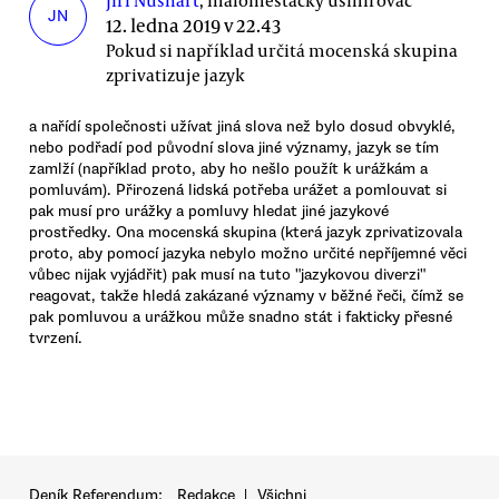
Jiří Nushart
, maloměšťácký usmiřovač
JN
12. ledna 2019 v 22.43
Pokud si například určitá mocenská skupina
zprivatizuje jazyk
a nařídí společnosti užívat jiná slova než bylo dosud obvyklé,
nebo podřadí pod původní slova jiné významy, jazyk se tím
zamlží (například proto, aby ho nešlo použít k urážkám a
pomluvám). Přirozená lidská potřeba urážet a pomlouvat si
pak musí pro urážky a pomluvy hledat jiné jazykové
prostředky. Ona mocenská skupina (která jazyk zprivatizovala
proto, aby pomocí jazyka nebylo možno určité nepříjemné věci
vůbec nijak vyjádřit) pak musí na tuto "jazykovou diverzi"
reagovat, takže hledá zakázané významy v běžné řeči, čímž se
pak pomluvou a urážkou může snadno stát i fakticky přesné
tvrzení.
Deník Referendum:
Redakce
|
Všichni