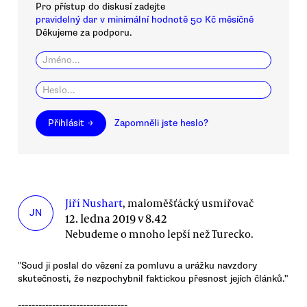
Pro přístup do diskusí zadejte
pravidelný dar v minimální hodnotě 50 Kč měsíčně
Děkujeme za podporu.
Přihlásit →
Zapomněli jste heslo?
Jiří Nushart
, maloměšťácký usmiřovač
JN
12. ledna 2019 v 8.42
Nebudeme o mnoho lepší než Turecko.
"Soud ji poslal do vězení za pomluvu a urážku navzdory
skutečnosti, že nezpochybnil faktickou přesnost jejích článků."
--------------------------------