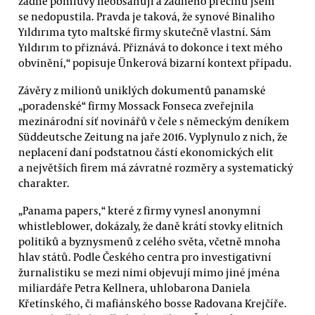
žádné pomluvy neobsahují a žádného přečinu jsem
se nedopustila. Pravda je taková, že synové Binaliho
Yıldırıma tyto maltské firmy skutečně vlastní. Sám
Yıldırım to přiznává. Přiznává to dokonce i text mého
obvinění,“ popisuje Ünkerová bizarní kontext případu.
Závěry z milionů uniklých dokumentů panamské
„poradenské“ firmy Mossack Fonseca zveřejnila
mezinárodní síť novinářů v čele s německým deníkem
Süddeutsche Zeitung na jaře 2016. Vyplynulo z nich, že
neplacení daní podstatnou částí ekonomických elit
a největších firem má závratné rozměry a systematický
charakter.
„Panama papers,“ které z firmy vynesl anonymní
whistleblower, dokázaly, že daně krátí stovky elitních
politiků a byznysmenů z celého světa, včetně mnoha
hlav států. Podle Českého centra pro investigativní
žurnalistiku se mezi nimi objevují mimo jiné jména
miliardáře Petra Kellnera, uhlobarona Daniela
Křetínského, či mafiánského bosse Radovana Krejčíře.