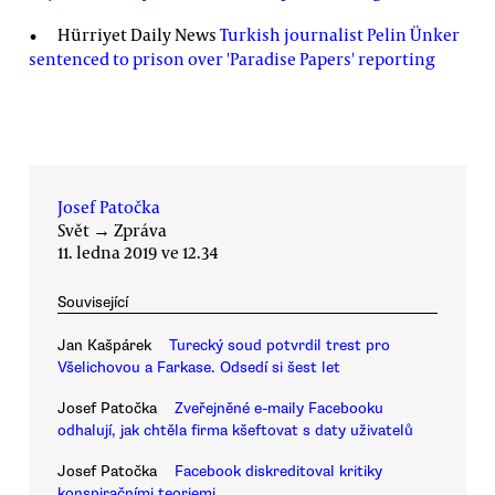
Hürriyet Daily News
Turkish journalist Pelin Ünker
sentenced to prison over 'Paradise Papers' reporting
Josef Patočka
Svět
→
Zpráva
11. ledna 2019 ve 12.34
Související
Jan Kašpárek
Turecký soud potvrdil trest pro
Všelichovou a Farkase. Odsedí si šest let
Josef Patočka
Zveřejněné e-maily Facebooku
odhalují, jak chtěla firma kšeftovat s daty uživatelů
Josef Patočka
Facebook diskreditoval kritiky
konspiračními teoriemi