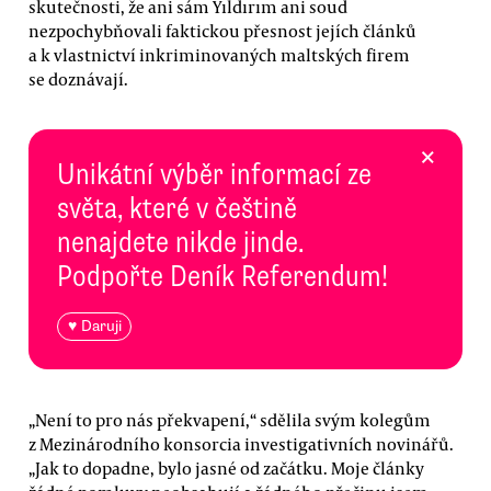
skutečnosti, že ani sám Yıldırım ani soud
nezpochybňovali faktickou přesnost jejích článků
a k vlastnictví inkriminovaných maltských firem
se doznávají.
×
Unikátní výběr informací ze
světa, které v češtině
nenajdete nikde jinde.
Podpořte Deník Referendum!
♥ Daruji
„Není to pro nás překvapení,“ sdělila svým kolegům
z Mezinárodního konsorcia investigativních novinářů.
„Jak to dopadne, bylo jasné od začátku. Moje články