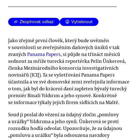
Zkopírovat odkaz
Vytisknout
Jako zřejmě první člověk, který bude uvězněn
v souvislosti se zveřejněním daňových úniků v tak
zvaných
Panama Papers
, si půjde na třináct měsíců
sednout za mříže turecká reportérka Pelin Ünkerová,
členka Mezinárodního konsorcia investigativních
novinářů (ICIJ). Ta se vyšetřování Panama Papers
účastnila a ve své domovské zemi zveřejnila informace
o tom, jak byl do krácení daní zapleten bývalý turecký
premiér Binali Yıldırım a jeho synové. Konkrétně
se informace týkaly jejich firem sídlících na Maltě.
Soud ji poslal do vězení za údajný zločin „pomluvy
a urážky“ Yıldırıma a jeho synů. Ünkerová se proti
rozsudku hodlá odvolat. Upozorňuje, že za údajnou
„pomluvu a urážku“ byla odsouzena navzdory