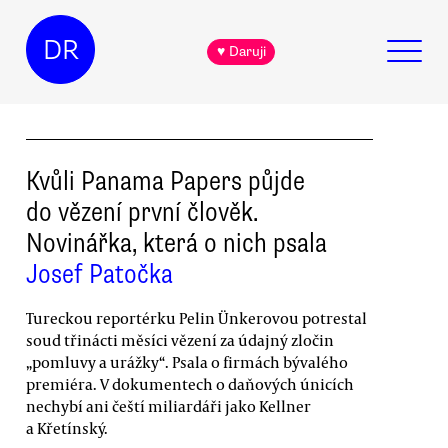
DR
♥ Daruji
Kvůli Panama Papers půjde
do vězení první člověk.
Novinářka, která o nich psala
Josef Patočka
Tureckou reportérku Pelin Ünkerovou potrestal
soud třinácti měsíci vězení za údajný zločin
„pomluvy a urážky“. Psala o firmách bývalého
premiéra. V dokumentech o daňových únicích
nechybí ani čeští miliardáři jako Kellner
a Křetínský.