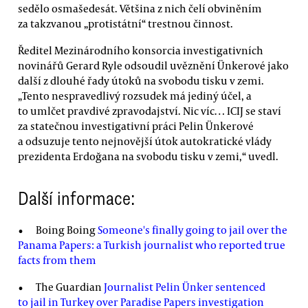
sedělo osmašedesát. Většina z nich čelí obviněním
za takzvanou „protistátní“ trestnou činnost.
Ředitel Mezinárodního konsorcia investigativních
novinářů Gerard Ryle odsoudil uvěznění Ünkerové jako
další z dlouhé řady útoků na svobodu tisku v zemi.
„Tento nespravedlivý rozsudek má jediný účel, a
to umlčet pravdivé zpravodajství. Nic víc… ICIJ se staví
za statečnou investigativní práci Pelin Ünkerové
a odsuzuje tento nejnovější útok autokratické vlády
prezidenta Erdoğana na svobodu tisku v zemi,“ uvedl.
Další informace:
Boing Boing
Someone's finally going to jail over the
Panama Papers: a Turkish journalist who reported true
facts from them
The Guardian
Journalist Pelin Ünker sentenced
to jail in Turkey over Paradise Papers investigation