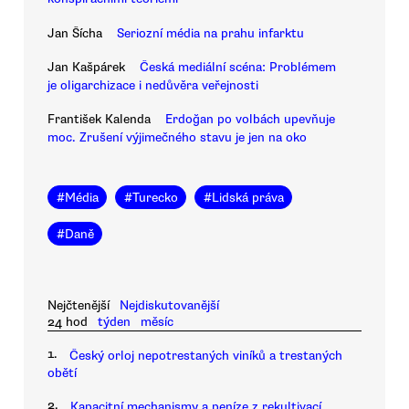
Jan Šícha
Seriozní média na prahu infarktu
Jan Kašpárek
Česká mediální scéna: Problémem
je oligarchizace i nedůvěra veřejnosti
František Kalenda
Erdoğan po volbách upevňuje
moc. Zrušení výjimečného stavu je jen na oko
#
Média
#
Turecko
#
Lidská práva
#
Daně
Nejčtenější
Nejdiskutovanější
24 hod
týden
měsíc
1.
Český orloj nepotrestaných viníků a trestaných
obětí
2.
Kapacitní mechanismy a peníze z rekultivací.