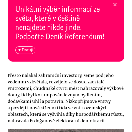
×
Unikátní výběr informací ze
světa, které v češtině
nenajdete nikde jinde.
Podpořte Deník Referendum!
♥ Daruji
Přesto nalákal zahraniční investory, země pod jeho
vedením vzkvétala, rozvíjelo se dosud zaostalé
vnitrozemí, chudinské čtvrti měst nahrazovaly výškové
domy, lid byl korumpován levným bydlením,
dodávkami uhlí a potravin. Nízkopříjmové vrstvy
a později i nová střední třída ve vnitrozemských
oblastech, která se vyšvihla díky hospodářskému růstu,
nahrávala Erdoğanově elektorátní demokracii.