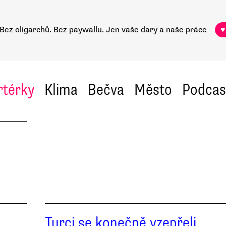
Bez oligarchů. Bez paywallu.
Jen vaše dary a naše práce
♥
rtérky
Klima
Bečva
Město
Podcas
Turci se konečně vzepřeli