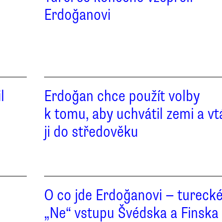
Erdoğanovi
l
Erdoğan chce použít volby
k tomu, aby uchvátil zemi a vt
ji do středověku
O co jde Erdoğanovi — tureck
„Ne“ vstupu Švédska a Finska