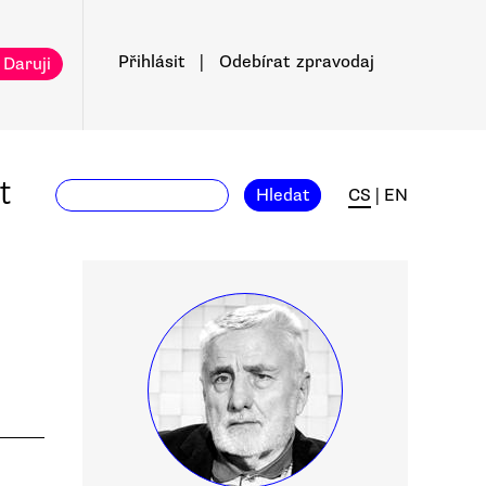
Přihlásit
|
Odebírat
zpravodaj
 Daruji
t
Hledat
CS
|
EN