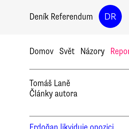
Deník Referendum
DR
Domov
Svět
Názory
Repo
Tomáš
Laně
Články autora
Erdoğan likviduje opozici