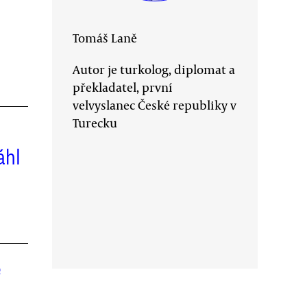
Tomáš Laně
Autor je turkolog, diplomat a
překladatel, první
velvyslanec České republiky v
Turecku
áhl
é