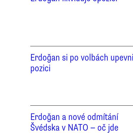
Erdoğan si po volbách upevni
pozici
Erdoğan a nové odmítání
Švédska v NATO — oč jde