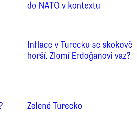
do NATO v kontextu
Inflace v Turecku se skokově
l
horší. Zlomí Erdoğanovi vaz?
?
Zelené Turecko