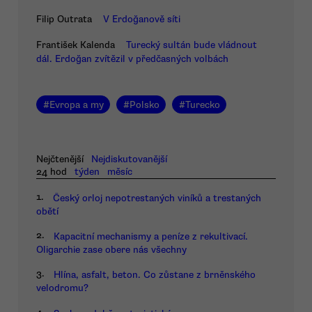
Filip Outrata
V Erdoğanově síti
František Kalenda
Turecký sultán bude vládnout
dál. Erdoğan zvítězil v předčasných volbách
#
Evropa a my
#
Polsko
#
Turecko
Nejčtenější
Nejdiskutovanější
24 hod
týden
měsíc
1.
Český orloj nepotrestaných viníků a trestaných
obětí
2.
Kapacitní mechanismy a peníze z rekultivací.
Oligarchie zase obere nás všechny
3.
Hlína, asfalt, beton. Co zůstane z brněnského
velodromu?