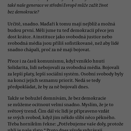
také naše generace ve střední Evropě může zažít život
bez demokracie?
Určitě, snadno. Maďaři k tomu mají nejblíž a možná
budou první. Měli jsme tu teď demokracii přece jen
dost krátce. A instituce jako svobodná justice nebo
svobodná média jsou příliš sofistikované, než aby lidé
snadno chápali, proč za ně mají bojovat.
Přece i za časů komunismu, když vzniklo hnutí
Solidarita, lidi nebojovali za svobodná média. Bojovali
za lepší platy, lepší sociální systém. Osobní svobody byly
na konci jejich seznamu priorit. Nedá se tedy
předpokládat, že by za ně bojovali dnes.
Takže se bohužel domnívám, že bez demokracie
se můžeme ocitnout velmi snadno. Myslím, že je to
světový trend. Čím dál víc lidí je připraveno vzdát
se svých svobod, když jim někdo slíbí něco pěkného.
Třeba horníkům řekne: „Potřebujeme vaše doly, protože
uhlí je naše zlato.“ Proto dnes všude vyhrávají