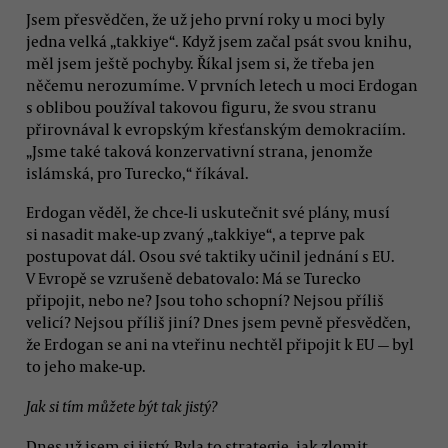
Jsem přesvědčen, že už jeho první roky u moci byly
jedna velká „takkiye“. Když jsem začal psát svou knihu,
měl jsem ještě pochyby. Říkal jsem si, že třeba jen
něčemu nerozumíme. V prvních letech u moci Erdogan
s oblibou používal takovou figuru, že svou stranu
přirovnával k evropským křesťanským demokraciím.
„Jsme také taková konzervativní strana, jenomže
islámská, pro Turecko,“ říkával.
Erdogan věděl, že chce-li uskutečnit své plány, musí
si nasadit make-up zvaný „takkiye“, a teprve pak
postupovat dál. Osou své taktiky učinil jednání s EU.
V Evropě se vzrušeně debatovalo: Má se Turecko
připojit, nebo ne? Jsou toho schopní? Nejsou příliš
velicí? Nejsou příliš jiní? Dnes jsem pevně přesvědčen,
že Erdogan se ani na vteřinu nechtěl připojit k EU — byl
to jeho make-up.
Jak si tím můžete být tak jistý?
Dnes už jsem si jistý. Byla to strategie, jak zlomit