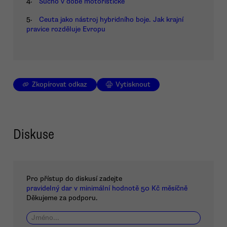
4.
Sucho v době motoristické
5.
Ceuta jako nástroj hybridního boje. Jak krajní
pravice rozděluje Evropu
Zkopírovat odkaz
Vytisknout
Diskuse
Pro přístup do diskusí zadejte
pravidelný dar v minimální hodnotě 50 Kč měsíčně
Děkujeme za podporu.