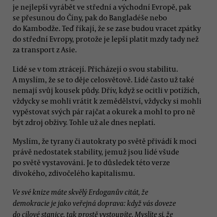
je nejlepší vyrábět ve střední a východní Evropě, pak
se přesunou do Číny, pak do Bangladéše nebo
do Kambodže. Teď říkají, že se zase budou vracet zpátky
do střední Evropy, protože je lepší platit mzdy tady než
za transport z Asie.
Lidé se v tom ztrácejí. Přicházejí o svou stabilitu.
A myslím, že se to děje celosvětově. Lidé často už také
nemají svůj kousek půdy. Dřív, když se ocitli v potížích,
vždycky se mohli vrátit k zemědělství, vždycky si mohli
vypěstovat svých pár rajčat a okurek a mohl to pro ně
být zdroj obživy. Tohle už ale dnes neplatí.
Myslím, že tyrany či autokraty po světě přivádí k moci
právě nedostatek stability, jemuž jsou lidé všude
po světě vystavováni. Je to důsledek této verze
divokého, zdivočelého kapitalismu.
Ve své knize máte skvělý Erdoganův citát, že
demokracie je jako veřejná doprava: když vás doveze
do cílové stanice, tak prostě vystoupíte. Myslíte si, že