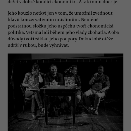
držet v dobré kondici ekonomiku. A tak tomu dnes je.
Jeho kouzlo netkví jen v tom, že umožnil zvednout
hlavu konzervativním muslimům. Neméně
podstatnou složku jeho úspěchu tvoří ekonomická
politika. Většina lidí během jeho vlády zbohatla. A oba
důvody tvoří základ jeho podpory. Dokud obě otěže
udrží v rukou, bude vyhrávat.