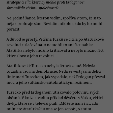
strategie či síla, která by mohla proti Erdoganovi
shromáždit většinu společnosti?
Ne. Jediná šance, kterou vidím, spočívá v tom, že si to
nějak prohraje sám. Nevidím nikoho, kdo by ho mohl
porazit.
A důvod je prostý. Většina Turků se cítila po Atatürkově
revoluci utlačována. A nemohli to ani říct nahlas.
Atatürka nebylo možno kritizovat a nebylo možno říct
křivé slovo o jeho revoluci.
Atatürkovské Turecko nebyla férová země. Nebyla
to žádná vzorná demokracie. Nedá se vést jasná dělící
linie mezi Tureckem, jak vypadalo, než Erdogan převzal
moc, a jeho sultánsko-autokratickým režimem.
Turecko před Erdoganem utiskovalo polovinu svých
občanů. V knize uvádím příklad děvčete v šátku, věřící
dívky, které se v televizi ptali: „Můžete nám říct, zda
milujete Atatürka?“ A ona se jen zeptá: „A smím