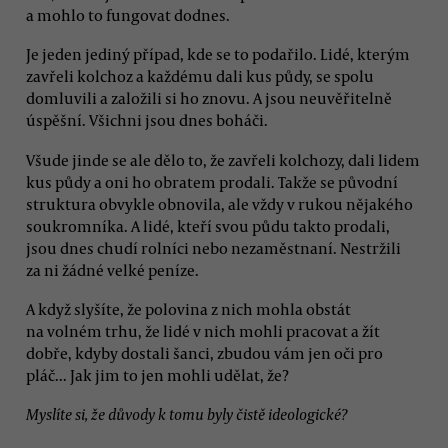
a mohlo to fungovat dodnes.
Je jeden jediný případ, kde se to podařilo. Lidé, kterým
zavřeli kolchoz a každému dali kus půdy, se spolu
domluvili a založili si ho znovu. A jsou neuvěřitelně
úspěšní. Všichni jsou dnes boháči.
Všude jinde se ale dělo to, že zavřeli kolchozy, dali lidem
kus půdy a oni ho obratem prodali. Takže se původní
struktura obvykle obnovila, ale vždy v rukou nějakého
soukromníka. A lidé, kteří svou půdu takto prodali,
jsou dnes chudí rolníci nebo nezaměstnaní. Nestržili
za ni žádné velké peníze.
A když slyšíte, že polovina z nich mohla obstát
na volném trhu, že lidé v nich mohli pracovat a žít
dobře, kdyby dostali šanci, zbudou vám jen oči pro
pláč... Jak jim to jen mohli udělat, že?
Myslíte si, že důvody k tomu byly čistě ideologické?