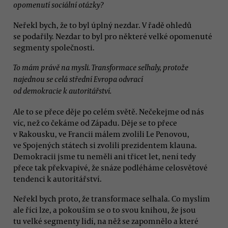
opomenutí sociální otázky?
Neřekl bych, že to byl úplný nezdar. V řadě ohledů
se podařily. Nezdar to byl pro některé velké opomenuté
segmenty společnosti.
To mám právě na mysli. Transformace selhaly, protože
najednou se celá střední Evropa odvrací
od demokracie k autoritářství.
Ale to se přece děje po celém světě. Nečekejme od nás
víc, než co čekáme od Západu. Děje se to přece
v Rakousku, ve Francii málem zvolili Le Penovou,
ve Spojených státech si zvolili prezidentem klauna.
Demokracii jsme tu neměli ani třicet let, není tedy
přece tak překvapivé, že snáze podléháme celosvětové
tendenci k autoritářství.
Neřekl bych proto, že transformace selhala. Co myslím
ale říci lze, a pokouším se o to svou knihou, že jsou
tu velké segmenty lidí, na něž se zapomnělo a které