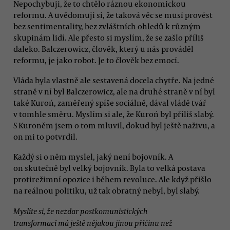
Nepochybuji, že to chtělo ráznou ekonomickou
reformu. A uvědomuji si, že taková věc se musí provést
bez sentimentality, bez zvláštních ohledů k různým
skupinám lidí. Ale přesto si myslím, že se zašlo příliš
daleko. Balczerowicz, člověk, který u nás prováděl
reformu, je jako robot. Je to člověk bez emocí.
Vláda byla vlastně ale sestavená docela chytře. Na jedné
straně v ní byl Balczerowicz, ale na druhé straně v ní byl
také Kuroń, zaměřený spíše sociálně, dával vládě tvář
v tomhle směru. Myslím si ale, že Kuroń byl příliš slabý.
S Kuroněm jsem o tom mluvil, dokud byl ještě naživu, a
on mi to potvrdil.
Každý si o něm myslel, jaký není bojovník. A
on skutečně byl velký bojovník. Byla to velká postava
protirežimní opozice i během revoluce. Ale když přišlo
na reálnou politiku, už tak obratný nebyl, byl slabý.
Myslíte si, že nezdar postkomunistických
transformací má ještě nějakou jinou příčinu než