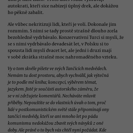
autokrati, kteří sice nabízejí úplný drek, ale dokážou
ho pěkně zabalit.
Ale vůbec nekritizuji lidi, kteří je volí. Dokonale jim
rozumím. S nimi se tady prostě strašně dlouho zcela
bezohledně vydrbávalo. Konzervativní Turci si myslí, že
se s nimi vydrbávalo devadesát let, v Polsku si to
spousta lidí myslí dvacet let, ale jedni i druzí mají
v sobě zkrátka strašně moc nahromaděného vzteku.
Vy o tom skvěle píšete ve svých Tančících medvědech.
Nemám tu dost prostoru, abych vychválil, jak výtečná
je to podle mě kniha; koncepcí, výběrem témat,
jazykem. Jistě je součástí autorského záměru, že
se v ní zdržujete komentářů. Necháváte mluvit
příběhy. Nepouštíte se do vlastních úvah o tom, proč
lidé v postkomunistickém světě stále připomínají ony
tančící medvědy, kteří se ani mnoho let po pádu
komunismu nedokážou zbavit svých návyků z oné
doby. Ale právě o to bych vás chtěl nyní požádat. Kde