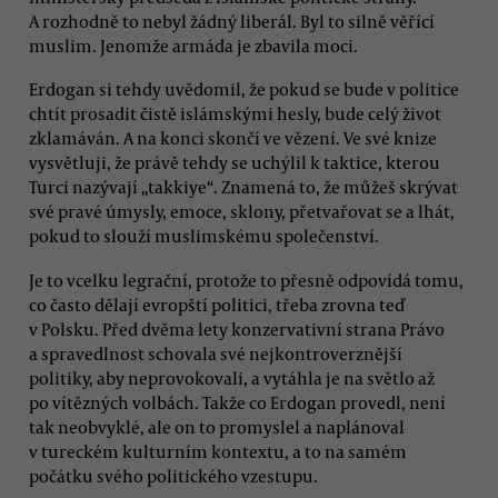
A rozhodně to nebyl žádný liberál. Byl to silně věřící
muslim. Jenomže armáda je zbavila moci.
Erdogan si tehdy uvědomil, že pokud se bude v politice
chtít prosadit čistě islámskými hesly, bude celý život
zklamáván. A na konci skončí ve vězení. Ve své knize
vysvětluji, že právě tehdy se uchýlil k taktice, kterou
Turci nazývají „takkiye“. Znamená to, že můžeš skrývat
své pravé úmysly, emoce, sklony, přetvařovat se a lhát,
pokud to slouží muslimskému společenství.
Je to vcelku legrační, protože to přesně odpovídá tomu,
co často dělají evropští politici, třeba zrovna teď
v Polsku. Před dvěma lety konzervativní strana Právo
a spravedlnost schovala své nejkontroverznější
politiky, aby neprovokovali, a vytáhla je na světlo až
po vítězných volbách. Takže co Erdogan provedl, není
tak neobvyklé, ale on to promyslel a naplánoval
v tureckém kulturním kontextu, a to na samém
počátku svého politického vzestupu.