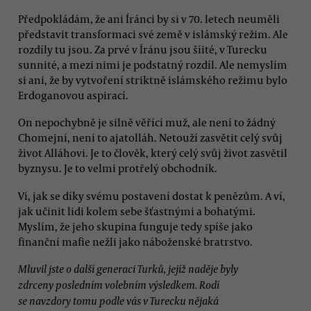
Předpokládám, že ani Íránci by si v 70. letech neuměli
představit transformaci své země v islámský režim. Ale
rozdíly tu jsou. Za prvé v Íránu jsou šíité, v Turecku
sunnité, a mezi nimi je podstatný rozdíl. Ale nemyslím
si ani, že by vytvoření striktně islámského režimu bylo
Erdoganovou aspirací.
On nepochybně je silně věřící muž, ale není to žádný
Chomejní, není to ajatolláh. Netouží zasvětit celý svůj
život Alláhovi. Je to člověk, který celý svůj život zasvětil
byznysu. Je to velmi protřelý obchodník.
Ví, jak se díky svému postavení dostat k penězům. A ví,
jak učinit lidi kolem sebe šťastnými a bohatými.
Myslím, že jeho skupina funguje tedy spíše jako
finanční mafie nežli jako náboženské bratrstvo.
Mluvil jste o další generaci Turků, jejíž naděje byly
zdrceny posledním volebním výsledkem. Rodí
se navzdory tomu podle vás v Turecku nějaká