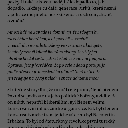
poskytli také takovou naději. Ale dopadlo to, jak
dopadlo. Takže je tu další generace Turků, která nezná
v politice nic jiného než zkušenost rozdrcených snů
o změně.
Mnozí lidé na Západě se domnívají, že Erdogan byl
na začátku liberálem, a až později se změnil
v reakčního populistu. Ale vy ve své knize ukazujete,
že nikdy neměl žádné liberální sklony, že vždy jen
obratně hledal cestu, jak si získat většinovou podporu.
Opravdu jste přesvědčen, že po celou dobu postupuje
podle předem promyšleného plánu? Není to tak, že
jen reaguje na vývoj nálad ve snaze udržet si moc?
Skutečně si myslím, že to měl celé promyšlené předem.
Pokud se podíváte na jeho politické kořeny, uvidíte, že
on nikdy nepatřil k liberálům. Byl členem velmi
konzervativní mládežnické organizace. Pak byl členem
konzervativních stran, jejichž vůdcem byl Necmettin
Erbakan. To byl od Atatürkovy revoluce první turecký
ministerský předseda z islámské politické strany.