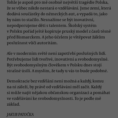
Tohle je aspoň pro mě osobně největší tragédie Polska,
že se vůbec nikdo nestará o vzdělávání. Jsme zemí, která
dodává součástky do německých aut, a vypadá to, jako
by nám to stačilo. Nesnažíme se být inovativní,
nepodporujeme děti s talentem. Školský systém
v Polsku pořád ještě kopíruje pruský model z časů těsně
před Bismarckem. A jeho účelem je vštěpovat žákům
poslušnost vůči autoritám.
Ale v moderním světě není zapotřebí poslušných lidí.
Potřebujeme lidi tvořivé, inovativní a svobodomyslné.
Být svobodomyslným člověkem v Polsku dnes stojí
strašné úsilí. A myslím, že tady u vás to bude podobné.
Demokracie bez vzdělání není možná a každý, komu
na ní záleží, by právě od vzdělávání měl začít. Každý
si může najít nějakou občanskou organizaci a pomáhat
ve vzdělávání ke svobodomyslnosti. To je podle mě
základ.
JAKUB PATOČKA