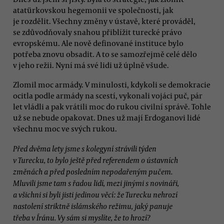
atatürkovskou hegemonii ve společnosti, jak
je rozdělit. Všechny změny v ústavě, které prováděl,
se zdůvodňovaly snahou přiblížit turecké právo
evropskému. Ale nově definované instituce bylo
potřeba znovu obsadit. A to se samozřejmě celé dělo
v jeho režii. Nyní má své lidi už úplně všude.
Zlomil moc armády. V minulosti, kdykoli se demokracie
ocitla podle armády na scestí, vykonali vojáci puč, pár
let vládli a pak vrátili moc do rukou civilní správě. Tohle
už se nebude opakovat. Dnes už mají Erdoganovi lidé
všechnu moc ve svých rukou.
Před dvěma lety jsme s kolegyní strávili týden
v Turecku, to bylo ještě před referendem o ústavních
změnách a před posledním nepodařeným pučem.
Mluvili jsme tam s řadou lidí, mezi jinými s novináři,
a všichni si byli jisti jedinou věcí: že Turecku nehrozí
nastolení striktně islámského režimu, jaký panuje
třeba v Íránu. Vy sám si myslíte, že to hrozí?