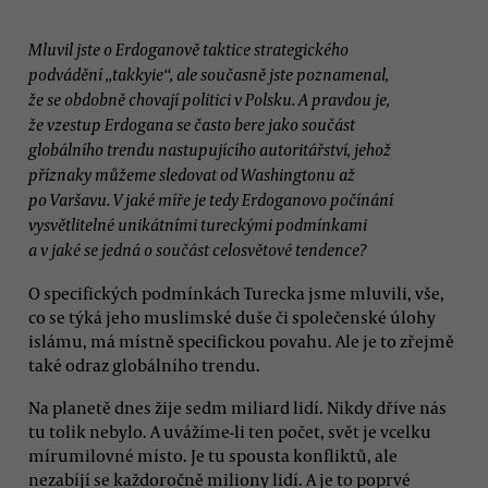
Mluvil jste o Erdoganově taktice strategického
podvádění „takkyie“, ale současně jste poznamenal,
že se obdobně chovají politici v Polsku. A pravdou je,
že vzestup Erdogana se často bere jako součást
globálního trendu nastupujícího autoritářství, jehož
příznaky můžeme sledovat od Washingtonu až
po Varšavu. V jaké míře je tedy Erdoganovo počínání
vysvětlitelné unikátními tureckými podmínkami
a v jaké se jedná o součást celosvětové tendence?
O specifických podmínkách Turecka jsme mluvili, vše,
co se týká jeho muslimské duše či společenské úlohy
islámu, má místně specifickou povahu. Ale je to zřejmě
také odraz globálního trendu.
Na planetě dnes žije sedm miliard lidí. Nikdy dříve nás
tu tolik nebylo. A uvážíme-li ten počet, svět je vcelku
mírumilovné místo. Je tu spousta konfliktů, ale
nezabíjí se každoročně miliony lidí. A je to poprvé