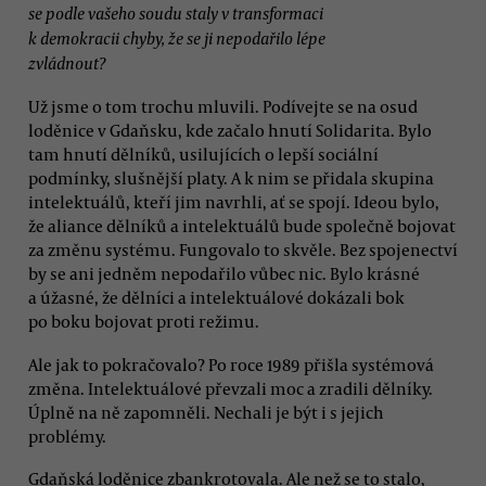
se podle vašeho soudu staly v transformaci
k demokracii chyby, že se ji nepodařilo lépe
zvládnout?
Už jsme o tom trochu mluvili. Podívejte se na osud
loděnice v Gdaňsku, kde začalo hnutí Solidarita. Bylo
tam hnutí dělníků, usilujících o lepší sociální
podmínky, slušnější platy. A k nim se přidala skupina
intelektuálů, kteří jim navrhli, ať se spojí. Ideou bylo,
že aliance dělníků a intelektuálů bude společně bojovat
za změnu systému. Fungovalo to skvěle. Bez spojenectví
by se ani jedněm nepodařilo vůbec nic. Bylo krásné
a úžasné, že dělníci a intelektuálové dokázali bok
po boku bojovat proti režimu.
Ale jak to pokračovalo? Po roce 1989 přišla systémová
změna. Intelektuálové převzali moc a zradili dělníky.
Úplně na ně zapomněli. Nechali je být i s jejich
problémy.
Gdaňská loděnice zbankrotovala. Ale než se to stalo,