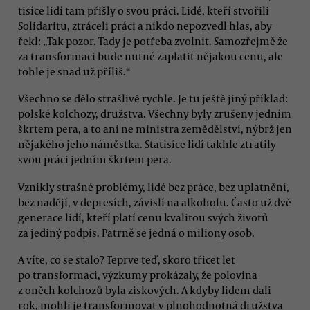
tisíce lidí tam přišly o svou práci. Lidé, kteří stvořili
Solidaritu, ztráceli práci a nikdo nepozvedl hlas, aby
řekl: „Tak pozor. Tady je potřeba zvolnit. Samozřejmě že
za transformaci bude nutné zaplatit nějakou cenu, ale
tohle je snad už příliš.“
Všechno se dělo strašlivě rychle. Je tu ještě jiný příklad:
polské kolchozy, družstva. Všechny byly zrušeny jedním
škrtem pera, a to ani ne ministra zemědělství, nýbrž jen
nějakého jeho náměstka. Statisíce lidí takhle ztratily
svou práci jedním škrtem pera.
Vznikly strašné problémy, lidé bez práce, bez uplatnění,
bez nadějí, v depresích, závislí na alkoholu. Často už dvě
generace lidí, kteří platí cenu kvalitou svých životů
za jediný podpis. Patrně se jedná o miliony osob.
A víte, co se stalo? Teprve teď, skoro třicet let
po transformaci, výzkumy prokázaly, že polovina
z oněch kolchozů byla ziskových. A kdyby lidem dali
rok, mohli je transformovat v plnohodnotná družstva