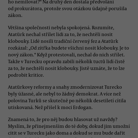
ho nemilovat?“ Na druhý den dostala předvolání
od prokurátora, protože svou otázkou údajně porušila
zákon.
Většina společnosti nebyla spokojená. Rozumíte,
Atatürk nechal střílet lidi za to, že nechtěli nosit
klobouky. Lidé nosili tradiční červený fez a Atatürk
rozkázal: „Od zítřka budete všichni nosit klobouky. Je to
nový zákon.“ Když protestovali, nechal do nich střílet.
Takže v Turecku opravdu zabili několik tuctů lidí čistě
za to, že nechtěli nosit klobouky. Jistě uznáte, že to lze
podrobit kritice.
Atatürkovy reformy a snahy zmodernizovat Turecko
byly úžasné, ale nebyl to žádný demokrat. A více než
polovina Turků se skutečně po několik desetiletí cítila
utiskovaná. Než přišel k moci Erdogan.
Znamená to, že pro něj budou hlasovat už navždy?
Myslím, že přinejmenším do té doby, dokud jim umožní
cítit se v Turecku jako doma a dokud se mu bude dařit