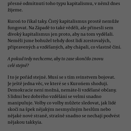
přesné odmítnutí toho typu kapitalismu, v němž dnes
žijeme.
Kuroń to říkal taky. Čistý kapitalismus prostě nemůže
fungovat. Na Západě to také věděli, ale přinesli sem
divoký kapitalismus jen proto, aby na tom vydělali.
Neměli jsme bohužel tehdy dost lidí zcestovalých,
připravených a vzdělaných, aby chápali, co vlastně činí.
A pokud tedy nechceme, aby to zase skončilo znovu
celé stejně?
I to je pořád stejné. Musí se s tím svinstvem bojovat.
Je ještě jedna věc, ve které se s Kurońem shoduji.
Demokracie není možná, nemáte-li vzdělané občany.
S lidmi bez dobrého vzdělání se velmi snadno
manipuluje. Volby co volby můžete sledovat, jak lidé
skočí na špek nějakým nesmyslným heslům nebo
nějaké nové straně, strašně snadno se nechají podvést
nějakou takkyia.