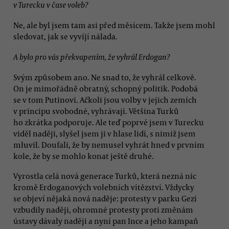
v Turecku v čase voleb?
Ne, ale byl jsem tam asi před měsícem. Takže jsem mohl
sledovat, jak se vyvíjí nálada.
A bylo pro vás překvapením, že vyhrál Erdogan?
Svým způsobem ano. Ne snad to, že vyhrál celkově.
On je mimořádně obratný, schopný politik. Podobá
se v tom Putinovi. Ačkoli jsou volby v jejich zemích
v principu svobodné, vyhrávají. Většina Turků
ho zkrátka podporuje. Ale teď poprvé jsem v Turecku
viděl naději, slyšel jsem ji v hlase lidí, s nimiž jsem
mluvil. Doufali, že by nemusel vyhrát hned v prvním
kole, že by se mohlo konat ještě druhé.
Vyrostla celá nová generace Turků, která nezná nic
kromě Erdoganových volebních vítězství. Vždycky
se objeví nějaká nová naděje: protesty v parku Gezi
vzbudily naději, ohromné protesty proti změnám
ústavy dávaly naději a nyní pan Ince a jeho kampaň