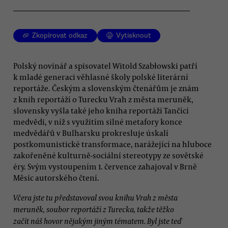
Zkopírovat odkaz
Vytisknout
Polský novinář a spisovatel Witold Szabłowski patří
k mladé generaci věhlasné školy polské literární
reportáže. Českým a slovenským čtenářům je znám
z knih reportáží o Turecku Vrah z města meruněk,
slovensky vyšla také jeho kniha reportáží Tančící
medvědi, v níž s využitím silné metafory konce
medvědářů v Bulharsku prokresluje úskalí
postkomunistické transformace, narážející na hluboce
zakořeněné kulturně-sociální stereotypy ze sovětské
éry. Svým vystoupením 1. července zahajoval v Brně
Měsíc autorského čtení.
Včera jste tu představoval svou knihu Vrah z města
meruněk, soubor reportáží z Turecka, takže těžko
začít náš hovor nějakým jiným tématem. Byl jste teď