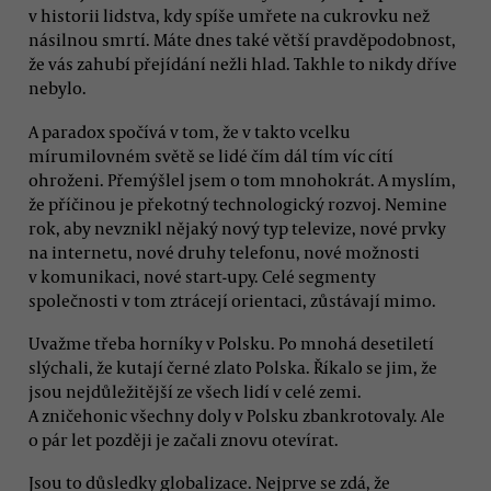
v historii lidstva, kdy spíše umřete na cukrovku než
násilnou smrtí. Máte dnes také větší pravděpodobnost,
že vás zahubí přejídání nežli hlad. Takhle to nikdy dříve
nebylo.
A paradox spočívá v tom, že v takto vcelku
mírumilovném světě se lidé čím dál tím víc cítí
ohroženi. Přemýšlel jsem o tom mnohokrát. A myslím,
že příčinou je překotný technologický rozvoj. Nemine
rok, aby nevznikl nějaký nový typ televize, nové prvky
na internetu, nové druhy telefonu, nové možnosti
v komunikaci, nové start-upy. Celé segmenty
společnosti v tom ztrácejí orientaci, zůstávají mimo.
Uvažme třeba horníky v Polsku. Po mnohá desetiletí
slýchali, že kutají černé zlato Polska. Říkalo se jim, že
jsou nejdůležitější ze všech lidí v celé zemi.
A zničehonic všechny doly v Polsku zbankrotovaly. Ale
o pár let později je začali znovu otevírat.
Jsou to důsledky globalizace. Nejprve se zdá, že