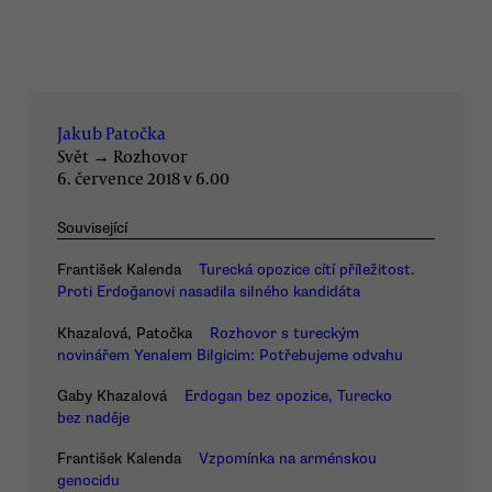
Jakub Patočka
Svět
→
Rozhovor
6. července 2018 v 6.00
Související
František Kalenda
Turecká opozice cítí příležitost.
Proti Erdoğanovi nasadila silného kandidáta
Khazalová, Patočka
Rozhovor s tureckým
novinářem Yenalem Bilgicim: Potřebujeme odvahu
Gaby Khazalová
Erdogan bez opozice, Turecko
bez naděje
František Kalenda
Vzpomínka na arménskou
genocidu