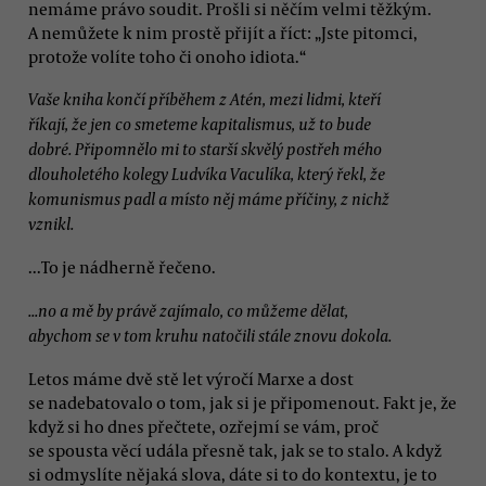
nemáme právo soudit. Prošli si něčím velmi těžkým.
A nemůžete k nim prostě přijít a říct: „Jste pitomci,
protože volíte toho či onoho idiota.“
Vaše kniha končí příběhem z Atén, mezi lidmi, kteří
říkají, že jen co smeteme kapitalismus, už to bude
dobré. Připomnělo mi to starší skvělý postřeh mého
dlouholetého kolegy Ludvíka Vaculíka, který řekl, že
komunismus padl a místo něj máme příčiny, z nichž
vznikl.
...To je nádherně řečeno.
...no a mě by právě zajímalo, co můžeme dělat,
abychom se v tom kruhu natočili stále znovu dokola.
Letos máme dvě stě let výročí Marxe a dost
se nadebatovalo o tom, jak si je připomenout. Fakt je, že
když si ho dnes přečtete, ozřejmí se vám, proč
se spousta věcí udála přesně tak, jak se to stalo. A když
si odmyslíte nějaká slova, dáte si to do kontextu, je to