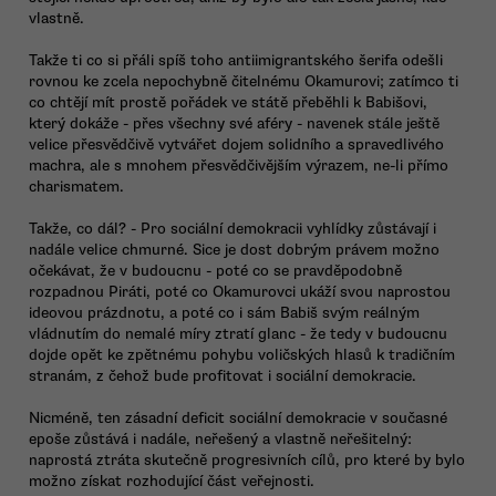
vlastně.
Takže ti co si přáli spíš toho antiimigrantského šerifa odešli
rovnou ke zcela nepochybně čitelnému Okamurovi; zatímco ti
co chtějí mít prostě pořádek ve státě přeběhli k Babišovi,
který dokáže - přes všechny své aféry - navenek stále ještě
velice přesvědčivě vytvářet dojem solidního a spravedlivého
machra, ale s mnohem přesvědčivějším výrazem, ne-li přímo
charismatem.
Takže, co dál? - Pro sociální demokracii vyhlídky zůstávají i
nadále velice chmurné. Sice je dost dobrým právem možno
očekávat, že v budoucnu - poté co se pravděpodobně
rozpadnou Piráti, poté co Okamurovci ukáží svou naprostou
ideovou prázdnotu, a poté co i sám Babiš svým reálným
vládnutím do nemalé míry ztratí glanc - že tedy v budoucnu
dojde opět ke zpětnému pohybu voličských hlasů k tradičním
stranám, z čehož bude profitovat i sociální demokracie.
Nicméně, ten zásadní deficit sociální demokracie v současné
epoše zůstává i nadále, neřešený a vlastně neřešitelný:
naprostá ztráta skutečně progresivních cílů, pro které by bylo
možno získat rozhodující část veřejnosti.