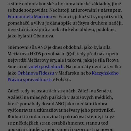
a silné dolnorakouské a hornorakouské základny, jimž
se bude zodpovídat. Neobstojí ani srovnání s nástupem
Emmanuela Macrona
ve Francii, jehož síť sympatizantů,
pomahačů a vlivu je dána spíše určitým druhem nadějí,
investičních zájmů a nekritického obdivu, podobně,
jako byla síť Obamova.
Sněmovní síla ANO je dnes obdobná, jako byla síla
Mečiarova HZDS po volbách 1994, tedy před nástupem
nejtvrdší Mečiarovy éry, ale i taková, jaká je síla Ficova
Smeru od
voleb posledních
. Na mandáty není tak velká
jako
Orbánova Fideszu
v Maďarsku nebo
Kaczyńského
Práva a spravedlnosti
v Polsku.
Záleží tedy na ostatních stranách. Záleží na Senátu.
A záleží na mladých puškách v Babišových médiích,
které pomáhaly dosud ANO jako mediální kobra
vyšťourávat a zdůrazňovat nešvary jeho protivníků.
Budou tito mladí novináři pokračovat stejně, i když
se z někdejších stran establishmentu stanou teď
opoziční chuděry, nebo zaměří pozornost na novou