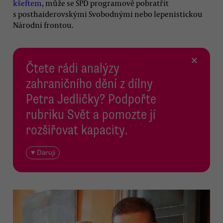
kšeftem
, může se SPD programově pobratřit
s posthaiderovskými Svobodnými nebo lepenistickou
Národní frontou.
×
Čtete rádi analýzy
zahraničního dění z dílny
Petra Jedličky? Podpořte
rubriku Svět a pomozte jí
rozšiřovat kapacity.
♥ Daruji