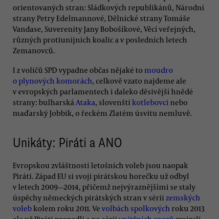
orientovaných stran: Sládkových republikánů, Národní
strany Petry Edelmannové, Dělnické strany Tomáše
Vandase, Suverenity Jany Bobošíkové, Věcí veřejných,
různých protiunijních koalic a v posledních letech
Zemanovců.
I z voličů SPD vypadne občas nějaké to
moudro
o plynových komorách
, celkově vzato najdeme ale
v evropských parlamentech i daleko děsivější hnědé
strany: bulharská
Ataka
, slovenští
kotlebovci
nebo
maďarský Jobbik, o řeckém Zlatém úsvitu nemluvě.
Unikáty: Piráti a ANO
Evropskou zvláštností letošních voleb jsou naopak
Piráti. Západ EU si svoji pirátskou horečku už odbyl
v letech 2009—2014, přičemž nejvýraznějšími se staly
úspěchy německých pirátských stran v sérii
zemských
voleb
kolem roku 2011. Ve
volbách spolkových
roku 2013
ale už Piráti propadli a po sérii
vnitřních sporů
zmizeli