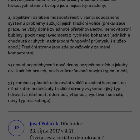
levicových stran v Evropě jsou nejčastěji uváděny:
1) objektivní oslabení možnosti řešit v rámci současného
systému problémy sužující jejich tradiční voliče (prekarizace
práce, ne vždy úplně zvládnuté přistěhovalectví, nemovitostní
bubliny, pocit nespravedlnosti z rychlého bohatnutí jedněch a
chudnutá druhých, nadnárodní fungování průmyslu i služeb
apod.) Tradiční strany jsou zde považovány za méně
kompetentní,
2) dosud nepodchycené nové druhy bezpečnostních a jakoby-
civilizačních hrozeb, navíc zdůrazňované novým typem médií,
3) proměna způsobů oslovování voličů a vedení kampaní, na
níž si zatím nedokázaly tradiční strany zvyknout (jiný typ
lídrovství, čitelnost, údernost, vtipnost, využívání soc sítí,
nový typ marketingu).
Josef Poláček
, Důchodce
JP
23. října 2017 v 9.51
Čtvrtá cesta sociální demokracie?