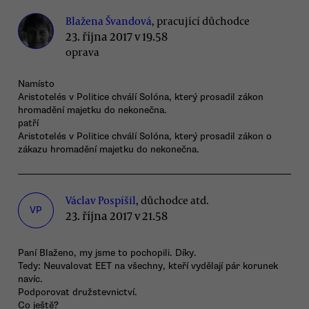
Blažena Švandová
, pracující důchodce
23. října 2017 v 19.58
oprava
Namísto
Aristotelés v Politice chválí Solóna, který prosadil zákon
hromadění majetku do nekonečna.
patří
Aristotelés v Politice chválí Solóna, který prosadil zákon o
zákazu hromadění majetku do nekonečna.
Václav Pospíšil
, důchodce atd.
VP
23. října 2017 v 21.58
Paní Blaženo, my jsme to pochopili. Díky.
Tedy: Neuvalovat EET na všechny, kteří vydělají pár korunek
navíc.
Podporovat družstevnictví.
Co ještě?