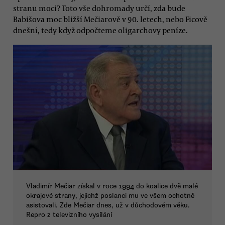
stranu moci? Toto vše dohromady určí, zda bude
Babišova moc bližší Mečiarově v 90. letech, nebo Ficově
dnešní, tedy když odpočteme oligarchovy peníze.
Vladimír Mečiar získal v roce 1994 do koalice dvě malé
okrajové strany, jejichž poslanci mu ve všem ochotně
asistovali. Zde Mečiar dnes, už v důchodovém věku.
Repro z televizního vysílání