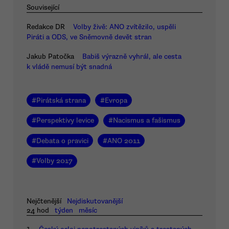
Související
Redakce DR
Volby živě: ANO zvítězilo, uspěli
Piráti a ODS, ve Sněmovně devět stran
Jakub Patočka
Babiš výrazně vyhrál, ale cesta
k vládě nemusí být snadná
#
Pirátská strana
#
Evropa
#
Perspektivy levice
#
Nacismus a fašismus
#
Debata o pravici
#
ANO 2011
#
Volby 2017
Nejčtenější
Nejdiskutovanější
24 hod
týden
měsíc
1.