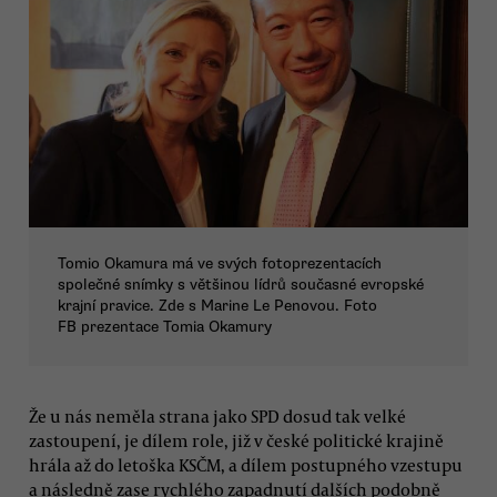
Tomio Okamura má ve svých fotoprezentacích
společné snímky s většinou lídrů současné evropské
krajní pravice. Zde s Marine Le Penovou. Foto
FB prezentace Tomia Okamury
Že u nás neměla strana jako SPD dosud tak velké
zastoupení, je dílem role, již v české politické krajině
hrála až do letoška KSČM, a dílem postupného vzestupu
a následně zase rychlého zapadnutí dalších podobně