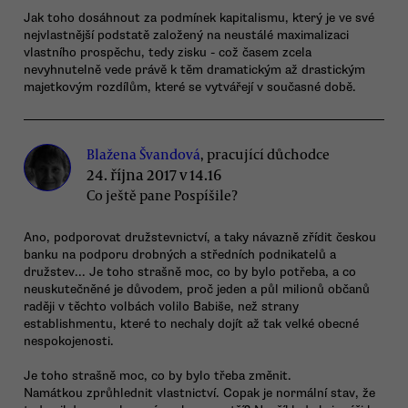
Jak toho dosáhnout za podmínek kapitalismu, který je ve své
nejvlastnější podstatě založený na neustálé maximalizaci
vlastního prospěchu, tedy zisku - což časem zcela
nevyhnutelně vede právě k těm dramatickým až drastickým
majetkovým rozdílům, které se vytvářejí v současné době.
Blažena Švandová
, pracující důchodce
24. října 2017 v 14.16
Co ještě pane Pospíšile?
Ano, podporovat družstevnictví, a taky návazně zřídit českou
banku na podporu drobných a středních podnikatelů a
družstev... Je toho strašně moc, co by bylo potřeba, a co
neuskutečněné je důvodem, proč jeden a půl milionů občanů
raději v těchto volbách volilo Babiše, než strany
establishmentu, které to nechaly dojít až tak velké obecné
nespokojenosti.
Je toho strašně moc, co by bylo třeba změnit.
Namátkou zprůhlednit vlastnictví. Copak je normální stav, že