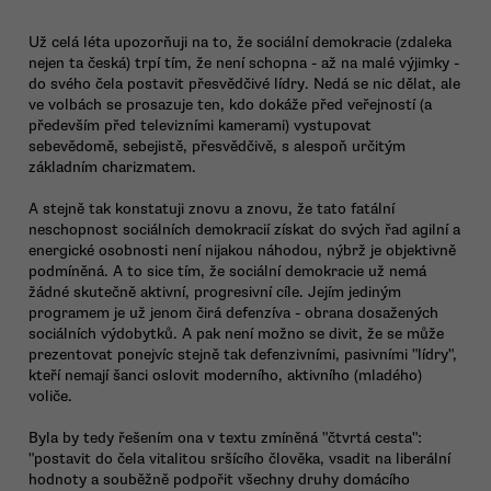
Už celá léta upozorňuji na to, že sociální demokracie (zdaleka
nejen ta česká) trpí tím, že není schopna - až na malé výjimky -
do svého čela postavit přesvědčivé lídry. Nedá se nic dělat, ale
ve volbách se prosazuje ten, kdo dokáže před veřejností (a
především před televizními kamerami) vystupovat
sebevědomě, sebejistě, přesvědčivě, s alespoň určitým
základním charizmatem.
A stejně tak konstatuji znovu a znovu, že tato fatální
neschopnost sociálních demokracií získat do svých řad agilní a
energické osobnosti není nijakou náhodou, nýbrž je objektivně
podmíněná. A to sice tím, že sociální demokracie už nemá
žádné skutečně aktivní, progresivní cíle. Jejím jediným
programem je už jenom čirá defenzíva - obrana dosažených
sociálních výdobytků. A pak není možno se divit, že se může
prezentovat ponejvíc stejně tak defenzivními, pasivními "lídry",
kteří nemají šanci oslovit moderního, aktivního (mladého)
voliče.
Byla by tedy řešením ona v textu zmíněná "čtvrtá cesta":
"postavit do čela vitalitou sršícího člověka, vsadit na liberální
hodnoty a souběžně podpořit všechny druhy domácího