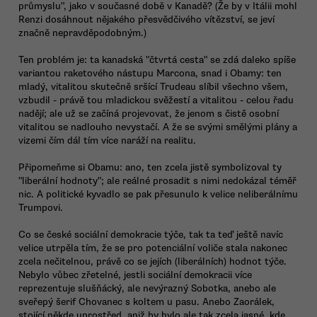
průmyslu", jako v současné době v Kanadě? (Že by v Itálii mohl
Renzi dosáhnout nějakého přesvědčivého vítězství, se jeví
značně nepravděpodobným.)
Ten problém je: ta kanadská "čtvrtá cesta" se zdá daleko spíše
variantou raketového nástupu Marcona, snad i Obamy: ten
mladý, vitalitou skutečně sršící Trudeau slíbil všechno všem,
vzbudil - právě tou mladickou svěžestí a vitalitou - celou řadu
nadějí; ale už se začíná projevovat, že jenom s čistě osobní
vitalitou se nadlouho nevystačí. A že se svými smělými plány a
vizemi čím dál tím více naráží na realitu.
Připomeňme si Obamu: ano, ten zcela jistě symbolizoval ty
"liberální hodnoty"; ale reálné prosadit s nimi nedokázal téměř
nic. A politické kyvadlo se pak přesunulo k velice neliberálnímu
Trumpovi.
Co se české sociální demokracie týče, tak ta teď ještě navíc
velice utrpěla tím, že se pro potenciální voliče stala nakonec
zcela nečitelnou, právě co se jejích (liberálních) hodnot týče.
Nebylo vůbec zřetelné, jestli sociální demokracii více
reprezentuje slušňácký, ale nevýrazný Sobotka, anebo ale
sveřepý šerif Chovanec s koltem u pasu. Anebo Zaorálek,
stojící někde uprostřed, aniž by bylo ale tak zcela jasné, kde