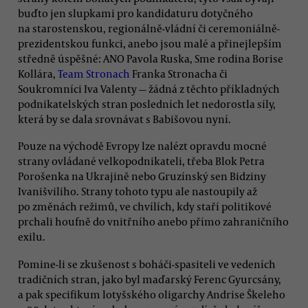
buďto jen slupkami pro kandidaturu dotyčného
na starostenskou, regionálně-vládní či ceremoniálně-
prezidentskou funkci, anebo jsou malé a přinejlepším
středně úspěšné: ANO Pavola Ruska, Sme rodina Borise
Kollára,
Team Stronach
Franka Stronacha či
Soukromníci Iva Valenty — žádná z těchto příkladných
podnikatelských stran posledních let nedorostla síly,
která by se dala srovnávat s Babišovou nyní.
Pouze na východě Evropy lze nalézt opravdu mocné
strany ovládané velkopodnikateli, třeba Blok Petra
Porošenka na Ukrajině nebo Gruzínský sen Bidziny
Ivanišviliho. Strany tohoto typu ale nastoupily až
po změnách režimů, ve chvílích, kdy staří politikové
prchali houfně do vnitřního anebo přímo zahraničního
exilu.
Pomine-li se zkušenost s boháči-spasiteli ve vedeních
tradičních stran, jako byl maďarský Ferenc Gyurcsány,
a pak specifikum lotyšského oligarchy Andrise Škeleho