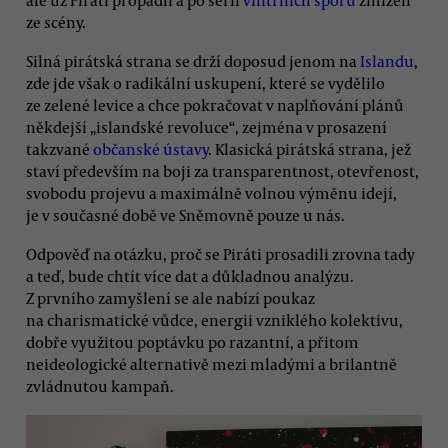
ze scény.
Silná pirátská strana se drží doposud jenom na
Islandu
,
zde jde však o radikální uskupení, které se vydělilo
ze zelené levice a chce pokračovat v naplňování plánů
někdejší „islandské revoluce“, zejména v prosazení
takzvané
občanské ústavy
. Klasická pirátská strana, jež
staví především na boji za transparentnost, otevřenost,
svobodu projevu a maximálně volnou výměnu idejí,
je v současné době ve Sněmovně pouze u nás.
Odpověď na otázku, proč se Piráti prosadili zrovna tady
a teď, bude chtít více dat a důkladnou analýzu.
Z prvního zamyšlení se ale nabízí poukaz
na charismatické vůdce, energii vzniklého kolektivu,
dobře využitou poptávku po razantní, a přitom
neideologické alternativě mezi mladými a brilantně
zvládnutou kampaň.