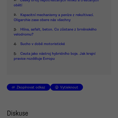
Český orloj nepotrestaných viníků a trestaných
obětí
2.
Kapacitní mechanismy a peníze z rekultivací.
Oligarchie zase obere nás všechny
3.
Hlína, asfalt, beton. Co zůstane z brněnského
velodromu?
4.
Sucho v době motoristické
5.
Ceuta jako nástroj hybridního boje. Jak krajní
pravice rozděluje Evropu
Zkopírovat odkaz
Vytisknout
Diskuse