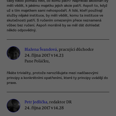
tady nikdo pomalu neví, co komu patří? Například akcionáři by
měli vědět, k jakému majetku jejich akcie patří. Aspoň to, když
už s tím majetkem sami nehospodaří. A lidé, kteří používají
služby nějaké instituce, by měli vědět, komu ta instituce ve
skutečnosti patří. S ručením omezeným přece neznamená
vůbec bez ručení. Aspoň morálně by se měl dát dohledat
někdo odpovědný.
Blažena Švandová
, pracující důchodce
24. října 2017 v 14.23
Pane Poláčku,
říkáte triviality, protože nerozlišujete mezi nadčasovými
principy a konkrétními opatřeními, které ty principy uvádějí do
praxe.
Petr Jedlička
, redaktor DR
24. října 2017 v 14.28