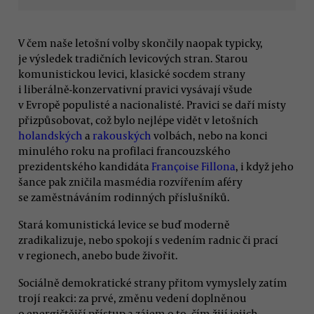
V čem naše letošní volby skončily naopak typicky,
je výsledek tradičních levicových stran. Starou
komunistickou levici, klasické socdem strany
i liberálně-konzervativní pravici vysávají všude
v Evropě populisté a nacionalisté. Pravici se daří místy
přizpůsobovat, což bylo nejlépe vidět v letošních
holandských
a
rakouských
volbách, nebo na konci
minulého roku na profilaci francouzského
prezidentského kandidáta
Françoise Fillona
, i když jeho
šance pak zničila masmédia rozvířením aféry
se zaměstnáváním rodinných příslušníků.
Stará komunistická levice se buď moderně
zradikalizuje, nebo spokojí s vedením radnic či prací
v regionech, anebo bude živořit.
Sociálně demokratické strany přitom vymyslely zatím
trojí reakci: za prvé, změnu vedení doplněnou
o energičtější přístup a zájem o to, čím žijí jejich