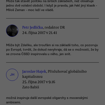
Může tak stavět politiku na širších základech, než obsahuje
jedno dvě volební období. I když je pravda, jak řekl jiný klasik -
Miloš Zeman - moc leží ve vládě.
Petr Jedlička
, redaktor DR
24. října 2017 v 21.41
Může být Zdeňku, ale troufám si na základě toho, co pozoruju
po Evropě, tvrdit, že dokud nevyhraje, dá se o možnosti, že by
se zrovna ČSSD inspirovala u něho, jen snít.
Jaroslav Hajek
, Přisluhovač globálního
JH
kapitalismu
25. října 2017 v 9.16
Zato Babiš
možná inspiruje další evropské oligarchy s mocenskými
ambicemi.