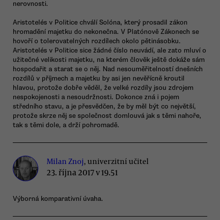
nerovnosti.
Aristotelés v Politice chválí Solóna, který prosadil zákon
hromadění majetku do nekonečna. V Platónově Zákonech se
hovoří o tolerovatelných rozdílech okolo pětinásobku.
Aristotelés v Politice sice žádné číslo neuvádí, ale zato mluví o
užitečné velikosti majetku, na kterém člověk ještě dokáže sám
hospodařit a starat se o něj. Nad nesouměřitelností dnešních
rozdílů v příjmech a majetku by asi jen nevěřícně kroutil
hlavou, protože dobře věděl, že velké rozdíly jsou zdrojem
nespokojenosti a nesoudržnosti. Dokonce zná i pojem
středního stavu, a je přesvědčen, že by měl být co největší,
protože skrze něj se společnost domlouvá jak s těmi nahoře,
tak s těmi dole, a drží pohromadě.
Milan Znoj
, univerzitní učitel
23. října 2017 v 19.51
Výborná komparativní úvaha.