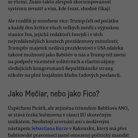
se všemi. Znám takto alespoň zkorumpovanost
systému zevnitř a vím, kde řezat, shodně říkají.
Ale rozdílů je mnohem více: Trump čelí od počátku
a každý den kritice všech velkých médií s výjimkou
stanice Fox, jejichž redaktoři šmejdí i v těch
nejvzdálenějších koutech prezidentovy minulosti;
Trumpův majetek nedává prezidentovi v USA zdaleka
takové možnosti jako Babišův u nás a Trump též závisí
na podpoře víceméně solitérních a vlastní-zájmy-
sledujících kongresmanů Republikánské strany,
nikoliv na plně loajálním klubu řadových poslanců.
Jako Mečiar, nebo jako Fico?
Úspěchem Pirátů, ale zejména triumfem Babišova ANO,
se stává česká Sněmovna v rámci EU skutečným
unikátem. Neobstojí srovnání ani s nedávným
nástupem
Sebastiana Kurze
v Rakousku, který má přes
babišovské pravomoci jasně omezený politický mandát