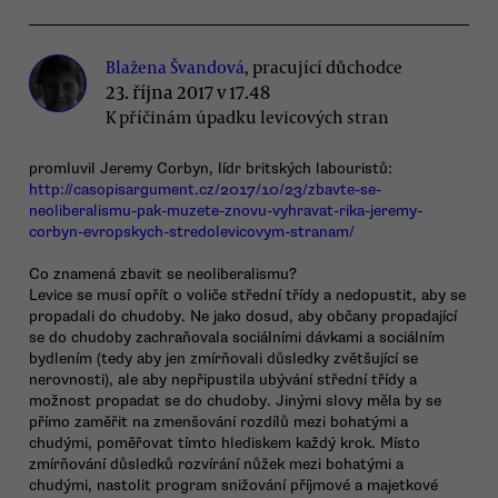
Blažena Švandová
, pracující důchodce
23. října 2017 v 17.48
K příčinám úpadku levicových stran
promluvil Jeremy Corbyn, lídr britských labouristů:
http://casopisargument.cz/2017/10/23/zbavte-se-
neoliberalismu-pak-muzete-znovu-vyhravat-rika-jeremy-
corbyn-evropskych-stredolevicovym-stranam/
Co znamená zbavit se neoliberalismu?
Levice se musí opřít o voliče střední třídy a nedopustit, aby se
propadali do chudoby. Ne jako dosud, aby občany propadající
se do chudoby zachraňovala sociálními dávkami a sociálním
bydlením (tedy aby jen zmírňovali důsledky zvětšující se
nerovnosti), ale aby nepřipustila ubývání střední třídy a
možnost propadat se do chudoby. Jinými slovy měla by se
přímo zaměřit na zmenšování rozdílů mezi bohatými a
chudými, poměřovat tímto hlediskem každý krok. Místo
zmírňování důsledků rozvírání nůžek mezi bohatými a
chudými, nastolit program snižování příjmové a majetkové