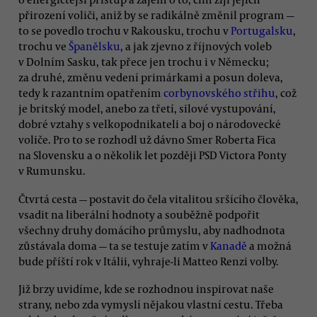
přirození voliči, aniž by se radikálně změnil program —
to se povedlo trochu v Rakousku, trochu v
Portugalsku
,
trochu ve
Španělsku
, a jak zjevno z říjnových voleb
v Dolním Sasku, tak přece jen trochu i v Německu;
za druhé, změnu vedení primárkami a posun doleva,
tedy k razantním opatřením
corbynovského střihu
, což
je britský model, anebo za třetí, silové vystupování,
dobré vztahy s velkopodnikateli a boj o národovecké
voliče. Pro to se rozhodl už dávno Smer Roberta Fica
na Slovensku a o několik let později PSD Victora Ponty
v Rumunsku.
Čtvrtá cesta — postavit do čela vitalitou sršícího člověka,
vsadit na liberální hodnoty a souběžně podpořit
všechny druhy domácího průmyslu, aby nadhodnota
zůstávala doma — ta se testuje zatím v
Kanadě
a možná
bude příští rok v Itálii, vyhraje-li Matteo Renzi volby.
Již brzy uvidíme, kde se rozhodnou inspirovat naše
strany, nebo zda vymyslí nějakou vlastní cestu. Třeba