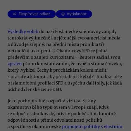
Zkopírovat odkaz
Vytisknout
Výsledky voleb
do naší Poslanecké sněmovny zaujaly
tentokrát výjimečně i nejčtenější evroamerická média
a důvod je zřejmý: na přední místa pronikla tři
netradiční uskupení. U Okamurovy SPD se jedná
především o zaujetí kuriozitami — Reuters začíná svou
zprávu
přímo konstatováním, že uspěla strana člověka,
který „vybízel Čechy k procházkám kolem mešit
s prasaty a k tomu, aby přestali jíst kebab“. Jinak se píše
o islamofobní profilaci SPD a úspěchu další síly, jež žádá
odchod členské země z EU.
Je to pochopitelně rozpačitá vizitka. Strany
okamurovského typu ovšem v Evropě znají. Když
se odpočte cibulkovský otisk v podobě slibu hmotné
odpovědnosti a přímé odvolatelnosti politiků
a specificky okamurovské
propojení politiky s vlastním