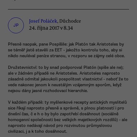
Josef Poláček
, Důchodce
JP
24. října 2017 v 8.34
Přesně naopak, pane Pospíšile: jak Platón tak Aristoteles by
se téměř jistě stavěli za EET - jakožto kontrolu toho, aby si
nikdo neuléval peníze stranou, v rozporu se zájmy celé obce.
Družstevnictví: to by snad podporoval Platón (spíše ale ne);
ale v žádném případě ne Aristoteles. Aristoteles naprosto
zásadně odmítal jakoukoli pospolitost vlastnictví - neboť že to
vede nakonec jenom k neustálým vzájemným sporům, když
nejsou dány jasné rozhodovací hierarchie.
V každém případě: ty myšlenkové recepty antických myslitelů
sice říkají naprosto přesně a správně, s plnou platností i pro
dnešní čas, č e h o by bylo zapotřebí dosáhnout (sociálně
homogenní společnosti bez velkých majetkových rozdílů) - ale
naprosto nedávají návod pro rozvinutou průmyslovou
civilizaci, j a k toho dosáhnout.