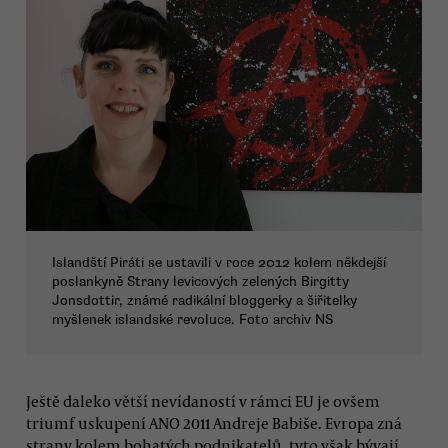
Islandští Piráti se ustavili v roce 2012 kolem někdejší
poslankyně Strany levicových zelených Birgitty
Jonsdottir, známé radikální bloggerky a šiřitelky
myšlenek islandské revoluce. Foto archiv NS
Ještě daleko větší nevídaností v rámci EU je ovšem
triumf uskupení ANO 2011 Andreje Babiše. Evropa zná
strany kolem bohatých podnikatelů, tyto však bývají