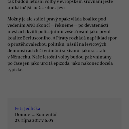
tak budou letošní volby v evropském srovnání ještě
unikátnější, než se dnes jeví.
Možný je ale stále i pravý opak: vláda koalice pod
vedením ANO skončí — řekněme — po devatenácti
měsících kvůli policejnímu vyšetřování jako první
koalice Berlusconiho. A Piráty rozhádá například spor
o přistěhovaleckou politiku, násilí na levicových
demonstracích či vnímání sexismu, jako se stalo
v Německu. Naše letošní volby budou pak vnímány
po čase jen jako určitá epizoda, jako nakonec docela
typické.
Petr Jedlička
Domov
→
Komentář
23. října 2017 v 6.05