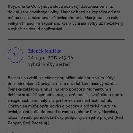
Když ona ta Corbynova slova nezískají dostatečnou sílu,
dokud sám nevyhraje volby. Naopak hned za kopečky od nás
máme cestu národovecké levice Roberta Fica jdoucí na ruku
velkým finančním skupinám, která vyhrála volby už několikery
a vyhrávat dosud nepřestává.
Zdeněk Jehlička
ZJ
24. října 2017 v 15.06
vyhrát volby nestačí
Bernstein tvrdil, že cíle nejsou ničím, ale hnutí vším. Když
dnes sledujeme Corbyna, nelze nevidět ten masový nárůst
členské základny a hnutí na jeho podporu Momentum s
dalšími statisící sympatizanty, které mu získávají silnou oporu
v regionech a nemalý vliv při formování místních politik.
Corbyn se může opřít nově i o odbory a politická hnutí na
levici, která stála doposud stranou (Labour Party Marxist),
jakož i o řadu periodik kriticky podporujících jeho projekt (Red
Pepper, Red Pages aj.).