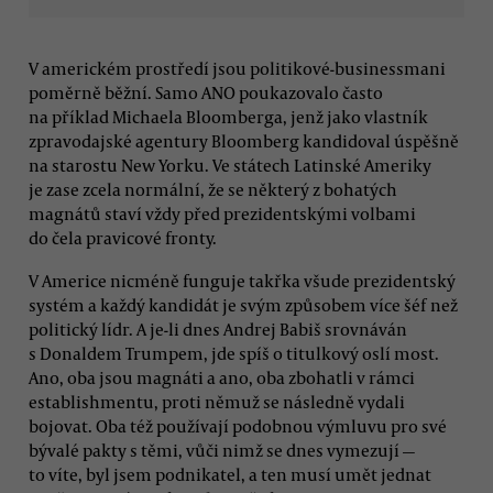
V americkém prostředí jsou politikové-businessmani
poměrně běžní. Samo ANO poukazovalo často
na příklad Michaela Bloomberga, jenž jako vlastník
zpravodajské agentury Bloomberg kandidoval úspěšně
na starostu New Yorku. Ve státech Latinské Ameriky
je zase zcela normální, že se některý z bohatých
magnátů staví vždy před prezidentskými volbami
do čela pravicové fronty.
V Americe nicméně funguje takřka všude prezidentský
systém a každý kandidát je svým způsobem více šéf než
politický lídr. A je-li dnes Andrej Babiš srovnáván
s Donaldem Trumpem, jde spíš o titulkový oslí most.
Ano, oba jsou magnáti a ano, oba zbohatli v rámci
establishmentu, proti němuž se následně vydali
bojovat. Oba též používají podobnou výmluvu pro své
bývalé pakty s těmi, vůči nimž se dnes vymezují —
to víte, byl jsem podnikatel, a ten musí umět jednat