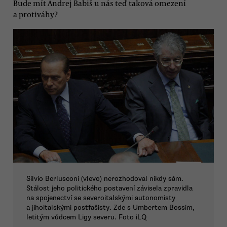
Bude mít Andrej Babiš u nás teď taková omezení
a protiváhy?
Silvio Berlusconi (vlevo) nerozhodoval nikdy sám.
Stálost jeho politického postavení závisela zpravidla
na spojenectví se severoitalskými autonomisty
a jihoitalskými postfašisty. Zde s Umbertem Bossim,
letitým vůdcem Ligy severu. Foto iLQ