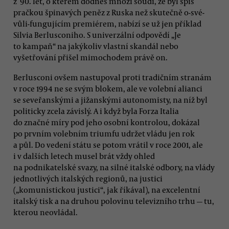
z 90. let, o kterém dodnes mnozí soudí, že byl spíš
pračkou špinavých peněz z Ruska než skutečně o-své-
vůli-fungujícím premiérem, nabízí se už jen příklad
Silvia Berlusconiho. S univerzální odpovědí „Je
to kampaň“ na jakýkoliv vlastní skandál nebo
vyšetřování přišel mimochodem právě on.
Berlusconi ovšem nastupoval proti tradičním stranám
v roce 1994 ne se svým blokem, ale ve volební alianci
se seveřanskými a jižanskými autonomisty, na níž byl
politicky zcela závislý. A i když byla Forza Italia
do značné míry pod jeho osobní kontrolou, dokázal
po prvním volebním triumfu udržet vládu jen rok
a půl. Do vedení státu se potom vrátil v roce 2001, ale
i v dalších letech musel brát vždy ohled
na podnikatelské svazy, na silné italské odbory, na vlády
jednotlivých italských regionů, na justici
(„komunistickou justici“, jak říkával), na excelentní
italský tisk a na druhou polovinu televizního trhu — tu,
kterou neovládal.