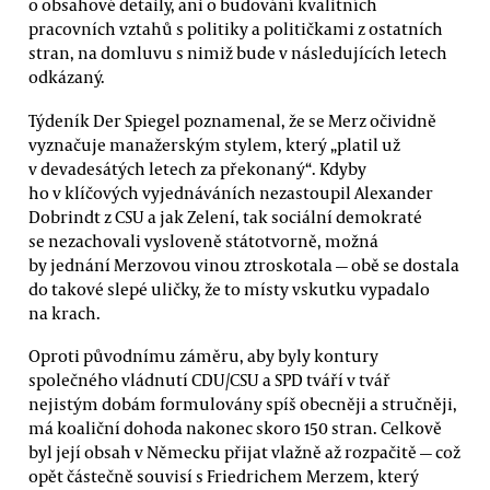
o obsahové detaily, ani o budování kvalitních
pracovních vztahů s politiky a političkami z ostatních
stran, na domluvu s nimiž bude v následujících letech
odkázaný.
Týdeník Der Spiegel poznamenal, že se Merz očividně
vyznačuje manažerským stylem, který „platil už
v devadesátých letech za překonaný“. Kdyby
ho v klíčových vyjednáváních nezastoupil Alexander
Dobrindt z CSU a jak Zelení, tak sociální demokraté
se nezachovali vysloveně státotvorně, možná
by jednání Merzovou vinou ztroskotala — obě se dostala
do takové slepé uličky, že to místy vskutku vypadalo
na krach.
Oproti původnímu záměru, aby byly kontury
společného vládnutí CDU/CSU a SPD tváří v tvář
nejistým dobám formulovány spíš obecněji a stručněji,
má koaliční dohoda nakonec skoro 150 stran. Celkově
byl její obsah v Německu přijat vlažně až rozpačitě — což
opět částečně souvisí s Friedrichem Merzem, který