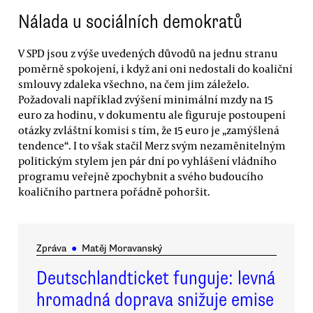
Nálada u sociálních demokratů
V SPD jsou z výše uvedených důvodů na jednu stranu
poměrně spokojení, i když ani oni nedostali do koaliční
smlouvy zdaleka všechno, na čem jim záleželo.
Požadovali například zvýšení minimální mzdy na 15
euro za hodinu, v dokumentu ale figuruje postoupení
otázky zvláštní komisi s tím, že 15 euro je „zamýšlená
tendence“. I to však stačil Merz svým nezaměnitelným
politickým stylem jen pár dní po vyhlášení vládního
programu veřejně zpochybnit a svého budoucího
koaličního partnera pořádně pohoršit.
Zpráva
●
Matěj Moravanský
Deutschlandticket funguje: levná
hromadná doprava snižuje emise