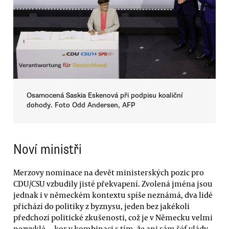
Osamocená Saskia Eskenová při podpisu koaliční
dohody. Foto Odd Andersen, AFP
Noví ministři
Merzovy nominace na devět ministerských pozic pro
CDU/CSU vzbudily jisté překvapení. Zvolená jména jsou
jednak i v německém kontextu spíše neznámá, dva lidé
přichází do politiky z byznysu, jeden bez jakékoli
předchozí politické zkušenosti, což je v Německu velmi
nezvyklé — kor v kombinaci s tím, že ani sám šéf vlády