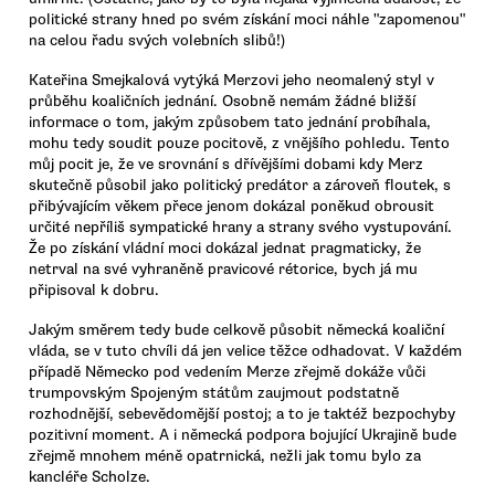
politické strany hned po svém získání moci náhle "zapomenou"
na celou řadu svých volebních slibů!)
Kateřina Smejkalová vytýká Merzovi jeho neomalený styl v
průběhu koaličních jednání. Osobně nemám žádné bližší
informace o tom, jakým způsobem tato jednání probíhala,
mohu tedy soudit pouze pocitově, z vnějšího pohledu. Tento
můj pocit je, že ve srovnání s dřívějšími dobami kdy Merz
skutečně působil jako politický predátor a zároveň floutek, s
přibývajícím věkem přece jenom dokázal poněkud obrousit
určité nepříliš sympatické hrany a strany svého vystupování.
Že po získání vládní moci dokázal jednat pragmaticky, že
netrval na své vyhraněně pravicové rétorice, bych já mu
připisoval k dobru.
Jakým směrem tedy bude celkově působit německá koaliční
vláda, se v tuto chvíli dá jen velice těžce odhadovat. V každém
případě Německo pod vedením Merze zřejmě dokáže vůči
trumpovským Spojeným státům zaujmout podstatně
rozhodnější, sebevědomější postoj; a to je taktéž bezpochyby
pozitivní moment. A i německá podpora bojující Ukrajině bude
zřejmě mnohem méně opatrnická, nežli jak tomu bylo za
kancléře Scholze.