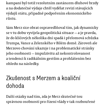
kampani byl totiž rezolutním zastáncem dluhové brzdy
a na dodatečné výdaje chtěl vydělat revizí stávajících
výdajů státu, případně podpořením ekonomického
růstu.
Sám Merz sice obrat ospravedlňoval tím, jak dynamicky
se v tu dobu vyvíjela geopolitická situace — a je pravda,
že do klíčových několika dní spadá i přelomová schůzka
Trumpa, Vance a Zelenského v Bílém domě. Zároveň ale
Merzovo chování ukazuje i na problematické stránky
jeho osobnosti — impulzivitu až nekontrolovanost
a tendenci k radikálním gestům a prohlášením bez
ohledu na následky.
Zkušenost s Merzem a koaliční
dohoda
Další otázky nad tím, zda je Merz skutečně tou
správnou osobností pro řízení vlády v tak rozbouřené