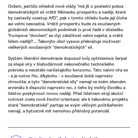
Ovšem, jestliže ohledně nové vlády "má jít o poslední pokus
demokratických sil vrátit Německu prosperitu a naději, které
by zastavily vzestup AfD", pak v tomto ohledu bude její úloha
asi velmi nesnadná. Vrátit prosperitu bude za současných
globálních ekonomických podmínek (v prvé řadě v důsledku
Trumpova "divočení" se cly) záležitost velmi nejistá; a vrátit
lidem naději?... Takovýto úkol vysoce překračuje možnosti
veškerých současných "demokratických" sil.
Systém liberální demokracie doposud svůj optimismus čerpal
ze slepé víry v blahodárnost nekonečného technického
pokroku a neustále narůstajícího konzumu. Tato naivní víra se
- a je nutno říci, díkybohu - v současné době naprosto
zhroutila; a tyto "demokratické síly" nemají ve svém ideovém
arzenálu k dispozici naprosto nic, z čeho by mohly člověku a
lidstvu poskytnout novou naději. Před lidstvem stojí akutní
nutnost zcela nové životní orientace; ale k takovému projektu
staré "demokratické" partaje se svým věčným politikařením
nemají, a bytostně mít nemohou příslušný potenciál.