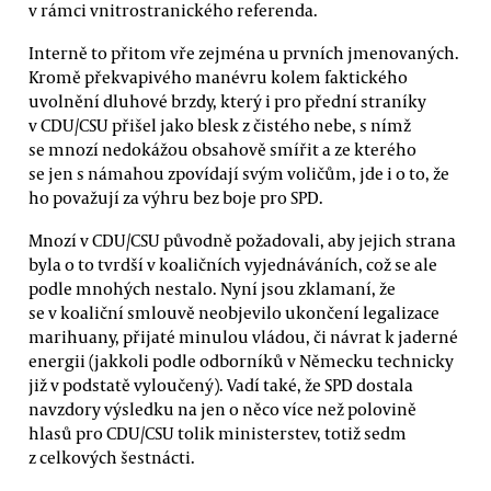
v rámci vnitrostranického referenda.
Interně to přitom vře zejména u prvních jmenovaných.
Kromě překvapivého manévru kolem faktického
uvolnění dluhové brzdy, který i pro přední straníky
v CDU/CSU přišel jako blesk z čistého nebe, s nímž
se mnozí nedokážou obsahově smířit a ze kterého
se jen s námahou zpovídají svým voličům, jde i o to, že
ho považují za výhru bez boje pro SPD.
Mnozí v CDU/CSU původně požadovali, aby jejich strana
byla o to tvrdší v koaličních vyjednáváních, což se ale
podle mnohých nestalo. Nyní jsou zklamaní, že
se v koaliční smlouvě neobjevilo ukončení legalizace
marihuany, přijaté minulou vládou, či návrat k jaderné
energii (jakkoli podle odborníků v Německu technicky
již v podstatě vyloučený). Vadí také, že SPD dostala
navzdory výsledku na jen o něco více než polovině
hlasů pro CDU/CSU tolik ministerstev, totiž sedm
z celkových šestnácti.