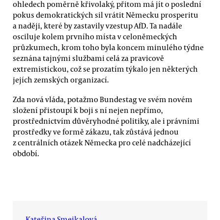
ohledech poměrně křivolaký, přitom má jít o poslední
pokus demokratických sil vrátit Německu prosperitu
a naději, které by zastavily vzestup AfD. Ta nadále
osciluje kolem prvního místa v celoněmeckých
průzkumech, krom toho byla koncem minulého týdne
seznána tajnými službami celá za pravicově
extremistickou, což se prozatím týkalo jen některých
jejích zemských organizací.
Zda nová vláda, potažmo Bundestag ve svém novém
složení přistoupí k boji s ní nejen nepřímo,
prostřednictvím důvěryhodné politiky, ale i právními
prostředky ve formě zákazu, tak zůstává jednou
z centrálních otázek Německa pro celé nadcházející
období.
Kateřina Smejkalová