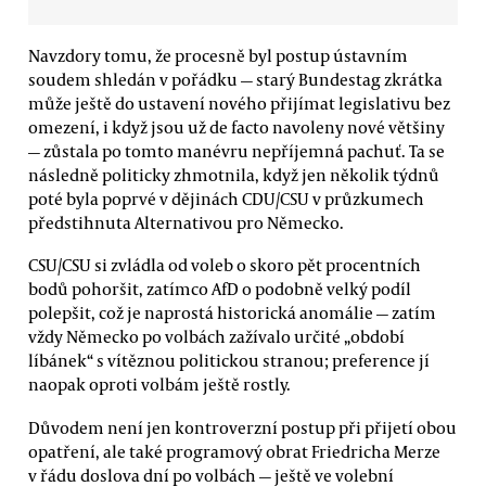
Navzdory tomu, že procesně byl postup ústavním
soudem shledán v pořádku — starý Bundestag zkrátka
může ještě do ustavení nového přijímat legislativu bez
omezení, i když jsou už de facto navoleny nové většiny
— zůstala po tomto manévru nepříjemná pachuť. Ta se
následně politicky zhmotnila, když jen několik týdnů
poté byla poprvé v dějinách CDU/CSU v průzkumech
předstihnuta Alternativou pro Německo.
CSU/CSU si zvládla od voleb o skoro pět procentních
bodů pohoršit, zatímco AfD o podobně velký podíl
polepšit, což je naprostá historická anomálie — zatím
vždy Německo po volbách zažívalo určité „období
líbánek“ s vítěznou politickou stranou; preference jí
naopak oproti volbám ještě rostly.
Důvodem není jen kontroverzní postup při přijetí obou
opatření, ale také programový obrat Friedricha Merze
v řádu doslova dní po volbách — ještě ve volební