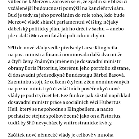
vůbec ne k Merzovi. Zároveň se ví, že Spahn si v bližší či
vzdálenější budoucnosti pomýšlí na kancléřství sám.
Buď je tedy za jeho povoláním do role toho, kdo bude
Merzově vládě shánět parlamentní většiny, nějaký
ďábelský politický plán, jak ho držet v šachu — anebo
jde o další Merzovu fatální politickou chybu.
SPD do nové vlády vedle předsedy Larse Klingbeila
na post ministra financí nominovala další dva muže
a čtyři ženy. Známým jménem je dosavadní ministr
obrany Boris Pistorius, kterému jeho portfolio zůstane,
či dosavadní předsedkyně Bundestagu Bärbel Basová.
Za zmínku stojí, že celkem čtyřem z žen nominovaných
na pozice ministryň či zvláštních pověřenkyň nové
vlády je pod čtyřicet let. Bez funkce pak zůstal například
dosavadní ministr práce a sociálních věcí Hubertus
Heil, který se nepohodne s Klingbeilem, a nadto
pochází ze stejné spolkové země jako on a Pistorius,
tudíž by SPD nevycházely vnitrostranické kvóty.
Začátek nové německé vlády je celkově v mnoha