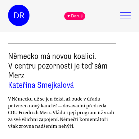
DR
♥ Daruji
Německo má novou koalici.
V centru pozornosti je teď sám
Merz
Kateřina Smejkalová
V Německu už se jen čeká, až bude v úřadu
potvrzen nový kancléř — dosavadní předseda
CDU Friedrich Merz. Vládu i její program už vzali
za své všichni zapojení. Němečtí komentátoři
však zrovna nadšením nehýří.