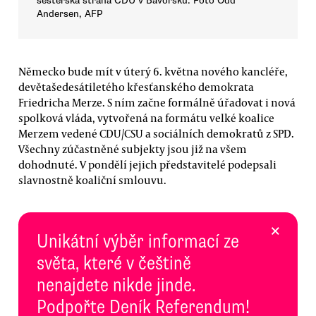
sesterská strana CDU v Bavorsku. Foto Odd
Andersen, AFP
Německo bude mít v úterý 6. května nového kancléře,
devětašedesátiletého křesťanského demokrata
Friedricha Merze. S ním začne formálně úřadovat i nová
spolková vláda, vytvořená na formátu velké koalice
Merzem vedené CDU/CSU a sociálních demokratů z SPD.
Všechny zúčastněné subjekty jsou již na všem
dohodnuté. V pondělí jejich představitelé podepsali
slavnostně koaliční smlouvu.
×
Unikátní výběr informací ze
světa, které v češtině
nenajdete nikde jinde.
Podpořte Deník Referendum!