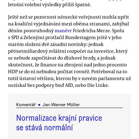
letošní volební výsledky příliš špatné.
Ještě než se pozornost německé veřejnosti mohla upřít
na koaliční vyjednávání mezi oběma stranami, zahýbal
děním pozoruhodný
manévr
Friedricha Merze. Spolu
s SPD a Zelenými protlačil Bundestagem ještě v jeho
starém složení dvě zásadní novinky: jednak
pětisetmiliardový zvláštní rozpočet na investice, který
se nebude započítávat do dluhové brzdy, a jednak
skutečnost, že finance na zbrojení nad jedno procento
HDP se do ní nebudou počítat rovněž. Potřeboval na to
totiž ústavní většinu, kterou by v novém parlamentu už
nezískal bez podpory buď AfD, nebo Die Linke.
Komentář
●
Jan-Werner Müller
Normalizace krajní pravice
se stává normální