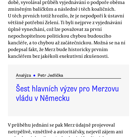
době, vyvolával průběh vyjednávání o podpoře oběma
zmíněným balíčkům a následně i těch koaličních.
U těch prvních totiž hrozilo, že je nepodpoří k ústavní
většině potřební Zelení. Ti byli nejprve z vyjednávání
úplně vynechání, což lze považovat za první
nepochopitelnou politickou chybou budoucího
kancléře, a to chybou až začátečnickou. Možná se na ní
podepsal fakt, že Merz bude historicky prvním
kancléřem bez jakékoli exekutivní zkušenosti.
Analýza
●
Petr Jedlička
Šest hlavních výzev pro Merzovu
vládu v Německu
V průběhu jednání se pak Merz údajně projevoval
netrpělivě, vznětlivě a autoritářsky, nejevil zájem ani