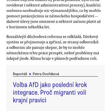
revidovat i některé administrativní procesy), koaliční
smlouva neobsahuje nic významnějšího, co by mohlo
pomoct potácejícímu se německého hospodářství —
daňové úlevy jsou omezené a některé začnou platit až
v horizontu několika let.
Rozsáhlejší důchodová reforma se odkládá. Dávkový
systém se přejmenuje a zpřísní, ze strany odborníků
a odbornic ale panuje skepse, že by to mohlo
německému trhu práce prospět, neboť problémy má
údajně jinde. Klima hraje v plánech podřadnou roli.
Reportáž
●
Petra Dvořáková
Volba AfD jako poslední krok
integrace. Proč migranti volí
krajní pravici