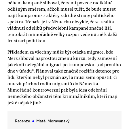
během kampaně sliboval, že zemi povede radikálně
odlišným směrem, ačkoli musel tušit, že bude muset
najít kompromis s aktéry z druhé strany politického
spektra. Třebaže je i v Německu obvyklé, že se realita
vládnutí od slibů předvolební kampaně značně liší,
tentokrát mimořádně velký rozpor vede nutně k další
frustraci politikou.
Příkladem za všechny může být otázka migrace, kde
Merz sliboval naprostou změnu kurzu, tedy zamezení
jakékoli nelegální migraci po trumpovsku, „od prvního
dne v úřadu“. Plánoval také značně rozšířit detence pro
lidi, kterým nebyl přiznán azyl a musí zemi opustit, či
omezit příchod rodin migrantů do Německa.
Mimořádně kontroverzní pak byla idea odebrání
německého občanství těm kriminálníkům, kteří mají
ještě nějaké jiné.
Recenze
●
Matěj Moravanský