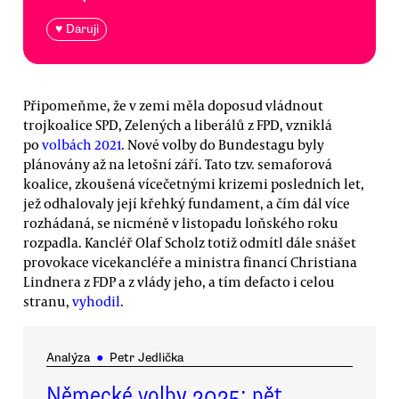
♥ Daruji
Připomeňme, že v zemi měla doposud vládnout
trojkoalice SPD, Zelených a liberálů z FPD, vzniklá
po
volbách 2021
. Nové volby do Bundestagu byly
plánovány až na letošní září. Tato tzv. semaforová
koalice, zkoušená vícečetnými krizemi posledních let,
jež odhalovaly její křehký fundament, a čím dál více
rozhádaná, se nicméně v listopadu loňského roku
rozpadla. Kancléř Olaf Scholz totiž odmítl dále snášet
provokace vicekancléře a ministra financí Christiana
Lindnera z FDP a z vlády jeho, a tím defacto i celou
stranu,
vyhodil
.
Analýza
●
Petr Jedlička
Německé volby 2025: pět