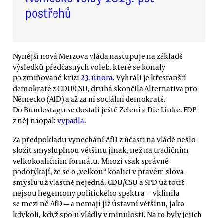
postřehů
Nynější nová Merzova vláda nastupuje na základě
výsledků předčasných voleb, které se konaly
po zmiňované krizi
23. února
. Vyhráli je křesťanští
demokraté z CDU/CSU, druhá skončila Alternativa pro
Německo (AfD) a až za ní sociální demokraté.
Do Bundestagu se dostali ještě Zelení a Die Linke. FDP
z něj naopak
vypadla
.
Za předpokladu vynechání AfD z účasti na vládě nešlo
složit smysluplnou většinu jinak, než na tradičním
velkokoaličním formátu. Mnozí však správně
podotýkají, že se o „velkou“ koalici v pravém slova
smyslu už vlastně nejedná. CDU/CSU a SPD už totiž
nejsou hegemony politického spektra — vklínila
se mezi ně AfD — a nemají již ústavní většinu, jako
kdykoli, když spolu vládly v minulosti. Na to byly jejich