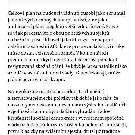
Celkově plán na budoucí vládnutí působí jako skrumáž
jednotlivých drobných kompromisů, a ne jako
ambiciózní plán s nějakou větší jednotící vizí. Právě
to však představitelé obou politických subjektů
na běžícím páse slibovali jako klíčový recept proti
dalšímu posilování AfD, které pro ně za další čtyři roky
může dostat existenční rozměr. V komentářích
předních německých deníků si tak lze číst poněkud
rezignovaná zbožná přání, že když je laťka natolik nízko
a voliči vlastně ani nic od vlády už neočekávají, může
jedině pozitivně překvapit.
Nic neukazuje určitou bezradnost a chybějící
alternativu německé politiky tak dobře jako fakt, že
navzdory nemastnému neslanému výsledku koaličních
vyjednávání a mnohým dalším výhradám řadoví
křesťanští i sociální demokraté s vytvořením společné
vlády na jejich půdorysu v posledku pokorně souhlasili,
první klasicky na zvláštním sjezdu, druzí již tradičně