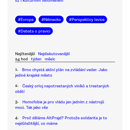
už i kulturním fenoménem
#
Evropa
#
Německo
#
Perspektivy levice
#
Debata o pravici
Nejčtenější
Nejdiskutovanější
24 hod
týden
měsíc
1.
Brno chystá akční plán na zvládání veder. Jako
jediné krajské město
2.
Český orloj nepotrestaných viníků a trestaných
obětí
3.
Homofobie je pro vládu jen jedním z nástrojů
moci. Tak jako vše
4.
Proč děláme AltPrajd? Protože solidarita je to
nejdůležitější, co máme