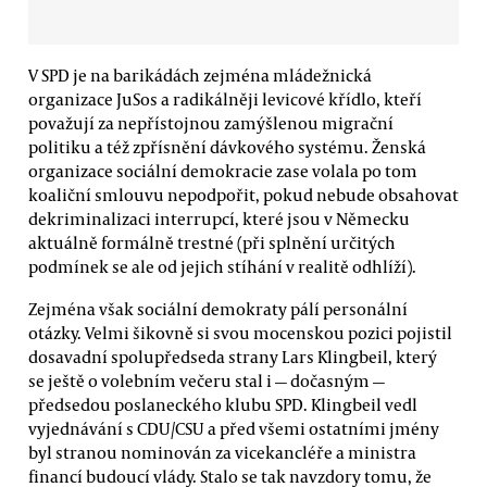
V SPD je na barikádách zejména mládežnická
organizace JuSos a radikálněji levicové křídlo, kteří
považují za nepřístojnou zamýšlenou migrační
politiku a též zpřísnění dávkového systému. Ženská
organizace sociální demokracie zase volala po tom
koaliční smlouvu nepodpořit, pokud nebude obsahovat
dekriminalizaci interrupcí, které jsou v Německu
aktuálně formálně trestné (při splnění určitých
podmínek se ale od jejich stíhání v realitě odhlíží).
Zejména však sociální demokraty pálí personální
otázky. Velmi šikovně si svou mocenskou pozici pojistil
dosavadní spolupředseda strany Lars Klingbeil, který
se ještě o volebním večeru stal i — dočasným —
předsedou poslaneckého klubu SPD. Klingbeil vedl
vyjednávání s CDU/CSU a před všemi ostatními jmény
byl stranou nominován za vicekancléře a ministra
financí budoucí vlády. Stalo se tak navzdory tomu, že