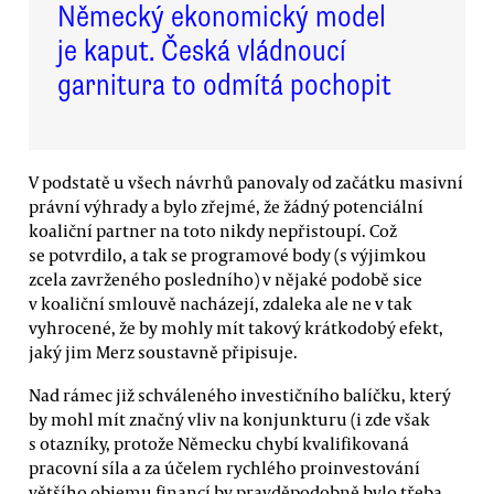
Německý ekonomický model
je kaput. Česká vládnoucí
garnitura to odmítá pochopit
V podstatě u všech návrhů panovaly od začátku masivní
právní výhrady a bylo zřejmé, že žádný potenciální
koaliční partner na toto nikdy nepřistoupí. Což
se potvrdilo, a tak se programové body (s výjimkou
zcela zavrženého posledního) v nějaké podobě sice
v koaliční smlouvě nacházejí, zdaleka ale ne v tak
vyhrocené, že by mohly mít takový krátkodobý efekt,
jaký jim Merz soustavně připisuje.
Nad rámec již schváleného investičního balíčku, který
by mohl mít značný vliv na konjunkturu (i zde však
s otazníky, protože Německu chybí kvalifikovaná
pracovní síla a za účelem rychlého proinvestování
většího objemu financí by pravděpodobně bylo třeba