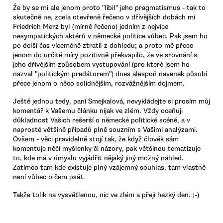
Že by se mi ale jenom proto "líbil" jeho pragmatismus - tak to
skutečně ne, zcela otevřeně řečeno v dřívějších dobách mi
Friedrich Merz byl (mírně řečeno) jedním z nejvíce
nesympatických aktérů v německé politice vůbec. Pak jsem ho
po delší čas víceméně ztratil z dohledu; a proto mě přece
jenom do určité míry pozitivně překvapilo, že ve srovnání s
jeho dřívějším způsobem vystupování (pro které jsem ho
nazval "politickým predátorem") dnes alespoň navenek působí
přece jenom o něco solidnějším, rozvážnějším dojmem.
Ještě jednou tedy, paní Smejkalová, nevykládejte si prosím můj
komentář k Vašemu článku nijak ve zlém. Vždy oceňuji
důkladnost Vašich rešerší o německé politické scéně, a v
naprosté většině případů plně souzním s Vašimi analýzami.
Ovšem - věci pravidelně stojí tak, že když člověk sám
komentuje něčí myšlenky či názory, pak většinou tematizuje
to, kde má v úmyslu vyjádřit nějaký jiný možný náhled.
Zatímco tam kde existuje plný vzájemný souhlas, tam vlastně
není vůbec o čem psát.
Takže tolik na vysvětlenou, nic ve zlém a přeji hezký den. ;-)