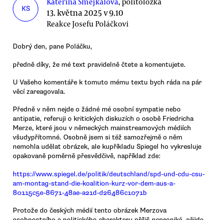
Kateřina Smejkalová
, politoložka
KS
13. května 2025 v 9.10
Reakce Josefu Poláčkovi
Dobrý den, pane Poláčku,
předně díky, že mé text pravidelně čtete a komentujete.
U Vašeho komentáře k tomuto mému textu bych ráda na pár
věcí zareagovala.
Předně v něm nejde o žádné mé osobní sympatie nebo
antipatie, referuji o kritických diskuzích o osobě Friedricha
Merze, které jsou v německých mainstreamových médiích
všudypřítomné. Osobně jsem si též samozřejmě o něm
nemohla udělat obrázek, ale kupříkladu Spiegel ho vykresluje
opakovaně poměrně přesvědčivě, například zde:
https://www.spiegel.de/politik/deutschland/spd-und-cdu-csu-
am-montag-stand-die-koalition-kurz-vor-dem-aus-a-
80115c5e-8671-48ae-a21d-d26486c1071b
Protože do českých médií tento obrázek Merzova
osobnostního a politického charakteru příliš neproniká, přijde