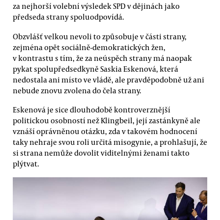
za nejhorší volební výsledek SPD v dějinách jako
předseda strany spoluodpovídá.
Obzvlášť velkou nevoli to způsobuje v části strany,
zejména opět sociálně-demokratických žen,
v kontrastu s tím, že za neúspěch strany má naopak
pykat spolupředsedkyně Saskia Eskenová, která
nedostala ani místo ve vládě, ale pravděpodobně už ani
nebude znovu zvolena do čela strany.
Eskenová je sice dlouhodobě kontroverznější
politickou osobností než Klingbeil, její zastánkyně ale
vznáší oprávněnou otázku, zda v takovém hodnocení
taky nehraje svou roli určitá misogynie, a prohlašují, že
si strana nemůže dovolit viditelnými ženami takto
plýtvat.