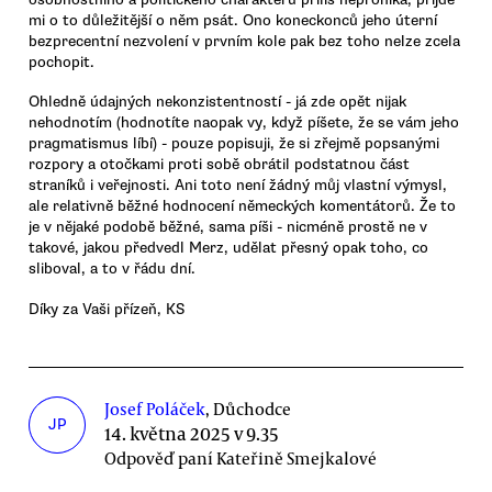
mi o to důležitější o něm psát. Ono koneckonců jeho úterní
bezprecentní nezvolení v prvním kole pak bez toho nelze zcela
pochopit.
Ohledně údajných nekonzistentností - já zde opět nijak
nehodnotím (hodnotíte naopak vy, když píšete, že se vám jeho
pragmatismus líbí) - pouze popisuji, že si zřejmě popsanými
rozpory a otočkami proti sobě obrátil podstatnou část
straníků i veřejnosti. Ani toto není žádný můj vlastní výmysl,
ale relativně běžné hodnocení německých komentátorů. Že to
je v nějaké podobě běžné, sama píši - nicméně prostě ne v
takové, jakou předvedl Merz, udělat přesný opak toho, co
sliboval, a to v řádu dní.
Díky za Vaši přízeň, KS
Josef Poláček
, Důchodce
JP
14. května 2025 v 9.35
Odpověď paní Kateřině Smejkalové