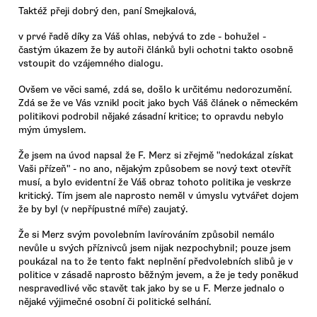
Taktéž přeji dobrý den, paní Smejkalová,
v prvé řadě díky za Váš ohlas, nebývá to zde - bohužel -
častým úkazem že by autoři článků byli ochotni takto osobně
vstoupit do vzájemného dialogu.
Ovšem ve věci samé, zdá se, došlo k určitému nedorozumění.
Zdá se že ve Vás vznikl pocit jako bych Váš článek o německém
politikovi podrobil nějaké zásadní kritice; to opravdu nebylo
mým úmyslem.
Že jsem na úvod napsal že F. Merz si zřejmě "nedokázal získat
Vaši přízeň" - no ano, nějakým způsobem se nový text otevřít
musí, a bylo evidentní že Váš obraz tohoto politika je veskrze
kritický. Tím jsem ale naprosto neměl v úmyslu vytvářet dojem
že by byl (v nepřípustné míře) zaujatý.
Že si Merz svým povolebním lavírováním způsobil nemálo
nevůle u svých příznivců jsem nijak nezpochybnil; pouze jsem
poukázal na to že tento fakt neplnění předvolebních slibů je v
politice v zásadě naprosto běžným jevem, a že je tedy poněkud
nespravedlivé věc stavět tak jako by se u F. Merze jednalo o
nějaké výjimečné osobní či politické selhání.