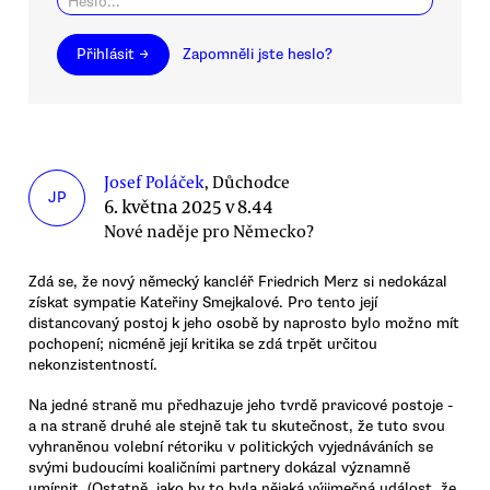
Přihlásit →
Zapomněli jste heslo?
Josef Poláček
, Důchodce
JP
6. května 2025 v 8.44
Nové naděje pro Německo?
Zdá se, že nový německý kancléř Friedrich Merz si nedokázal
získat sympatie Kateřiny Smejkalové. Pro tento její
distancovaný postoj k jeho osobě by naprosto bylo možno mít
pochopení; nicméně její kritika se zdá trpět určitou
nekonzistentností.
Na jedné straně mu předhazuje jeho tvrdě pravicové postoje -
a na straně druhé ale stejně tak tu skutečnost, že tuto svou
vyhraněnou volební rétoriku v politických vyjednáváních se
svými budoucími koaličními partnery dokázal významně
umírnit. (Ostatně, jako by to byla nějaká výjimečná událost, že