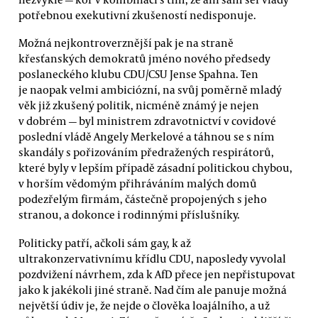
potřebnou exekutivní zkušeností nedisponuje.
Možná nejkontroverznější pak je na straně
křesťanských demokratů jméno nového předsedy
poslaneckého klubu CDU/CSU Jense Spahna. Ten
je naopak velmi ambiciózní, na svůj poměrně mladý
věk již zkušený politik, nicméně známý je nejen
v dobrém — byl ministrem zdravotnictví v covidové
poslední vládě Angely Merkelové a táhnou se s ním
skandály s pořizováním předražených respirátorů,
které byly v lepším případě zásadní politickou chybou,
v horším vědomým přihráváním malých domů
podezřelým firmám, částečně propojených s jeho
stranou, a dokonce i rodinnými příslušníky.
Politicky patří, ačkoli sám gay, k až
ultrakonzervativnímu křídlu CDU, naposledy vyvolal
pozdvižení návrhem, zda k AfD přece jen nepřistupovat
jako k jakékoli jiné straně. Nad čím ale panuje možná
největší údiv je, že nejde o člověka loajálního, a už