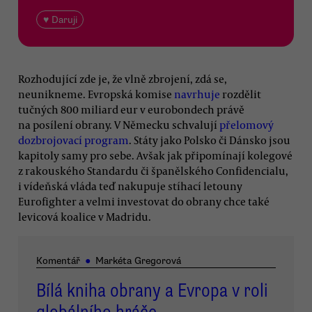
♥ Daruji
Rozhodující zde je, že vlně zbrojení, zdá se,
neunikneme. Evropská komise
navrhuje
rozdělit
tučných 800 miliard eur v eurobondech právě
na posílení obrany. V Německu schvalují
přelomový
dozbrojovací program
. Státy jako Polsko či Dánsko jsou
kapitoly samy pro sebe. Avšak jak připomínají kolegové
z rakouského Standardu či španělského Confidencialu,
i vídeňská vláda teď nakupuje stíhací letouny
Eurofighter a velmi investovat do obrany chce také
levicová koalice v Madridu.
Komentář
●
Markéta Gregorová
Bílá kniha obrany a Evropa v roli