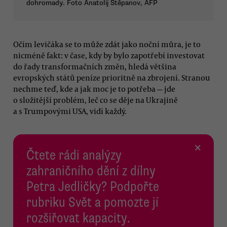
dohromady. Foto Anatolij Stěpanov, AFP
Očím levičáka se to může zdát jako noční můra, je to
nicméně fakt: v čase, kdy by bylo zapotřebí investovat
do řady transformačních změn, hledá většina
evropských států peníze prioritně na zbrojení. Stranou
nechme teď, kde a jak moc je to potřeba — jde
o složitější problém, leč co se děje na Ukrajině
a s Trumpovými USA, vidí každý.
×
Čtete rádi analýzy
zahraničního dění z dílny
Petra Jedličky? Podpořte
rubriku Svět a pomozte jí
rozšiřovat kapacity.