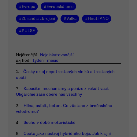
#
Evropa
#
Evropská unie
#
Zbraně a zbrojení
#
Válka
#
Hnutí ANO
#
PULSE
Nejčtenější
Nejdiskutovanější
24 hod
týden
měsíc
1.
Český orloj nepotrestaných viníků a trestaných
obětí
2.
Kapacitní mechanismy a peníze z rekultivací.
Oligarchie zase obere nás všechny
3.
Hlína, asfalt, beton. Co zůstane z brněnského
velodromu?
4.
Sucho v době motoristické
5.
Ceuta jako nástroj hybridního boje. Jak krajní