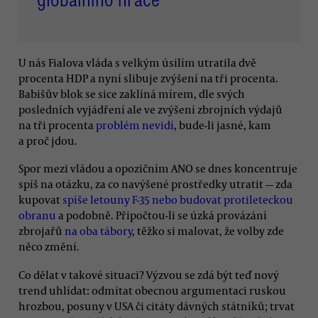
globálního hráče
U nás Fialova vláda s velkým úsilím utratila dvě
procenta HDP a nyní slibuje zvýšení na tři procenta.
Babišův blok se sice zaklíná mírem, dle svých
posledních vyjádření ale ve zvýšení zbrojních výdajů
na tři procenta
problém nevidí
, bude-li jasné, kam
a proč jdou.
Spor mezi vládou a opozičním ANO se dnes koncentruje
spíš na otázku, za co navýšené prostředky utratit — zda
kupovat
spíše letouny F-35 nebo budovat protileteckou
obranu
a podobně. Připočtou-li se úzká provázání
zbrojařů
na oba tábory
, těžko si malovat, že volby zde
něco změní.
Co dělat v takové situaci? Výzvou se zdá být teď nový
trend uhlídat: odmítat obecnou argumentaci ruskou
hrozbou, posuny v USA či citáty dávných státníků; trvat