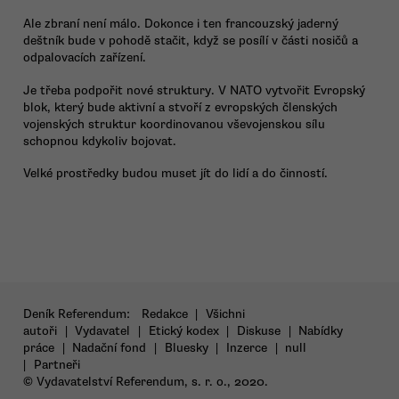
Ale zbraní není málo. Dokonce i ten francouzský jaderný
deštník bude v pohodě stačit, když se posílí v části nosičů a
odpalovacích zařízení.
Je třeba podpořit nové struktury. V NATO vytvořit Evropský
blok, který bude aktivní a stvoří z evropských členských
vojenských struktur koordinovanou vševojenskou sílu
schopnou kdykoliv bojovat.
Velké prostředky budou muset jít do lidí a do činností.
Deník Referendum:
Redakce
|
Všichni
autoři
|
Vydavatel
|
Etický kodex
|
Diskuse
|
Nabídky
práce
|
Nadační fond
|
Bluesky
|
Inzerce
|
null
|
Partneři
© Vydavatelství Referendum, s. r. o., 2020.