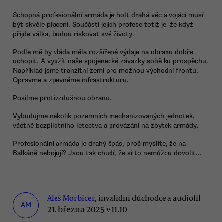
Schopná profesionální armáda je holt drahá věc a vojáci musí
být skvěle placení. Součástí jejich profese totiž je, že když
přijde válka, budou riskovat své životy.
Podle mě by vláda měla rozšířené výdaje na obranu dobře
uchopit. A využít naše spojenecké závazky sobě ku prospěchu.
Například jsme tranzitní zemí pro možnou východní frontu.
Opravme a zpevněme infrastrukturu.
Posilme protivzdušnou obranu.
Vybudujme několik pozemních mechanizovaných jednotek,
včetně bezpilotního letectva a provázání na zbytek armády.
Profesionální armáda je drahý špás, proč myslíte, že na
Balkáně nebojují? Jsou tak chudí, že si to nemůžou dovolit...
Aleš Morbicer
, invalidní důchodce a audiofil
AM
21. března 2025 v 11.10