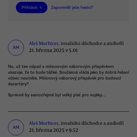
Přihlásit →
Zapomněli jste heslo?
Aleš Morbicer
, invalidní důchodce a audiofil
AM
21. března 2025 v 5.01
No, už ten nápad s milionovým náborovým příspěvkem
ukazuje, že to bude těžké. Současná vláda jako by dobrá řešení
vůbec neuměla. Milionový náborový příspěvek pro budoucí
dezertéry?
Správně by samozřejmě byl velký plat pro vojáky...
Aleš Morbicer
, invalidní důchodce a audiofil
AM
21. března 2025 v 9.52