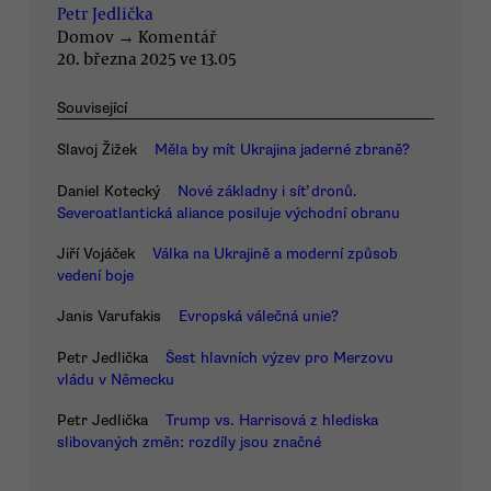
Petr Jedlička
Domov
→
Komentář
20. března 2025 ve 13.05
Související
Slavoj Žižek
Měla by mít Ukrajina jaderné zbraně?
Daniel Kotecký
Nové základny i síť dronů.
Severoatlantická aliance posiluje východní obranu
Jiří Vojáček
Válka na Ukrajině a moderní způsob
vedení boje
Janis Varufakis
Evropská válečná unie?
Petr Jedlička
Šest hlavních výzev pro Merzovu
vládu v Německu
Petr Jedlička
Trump vs. Harrisová z hlediska
slibovaných změn: rozdíly jsou značné