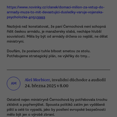
https://www.novinky.cz/clanek/domaci-milion-za-vstup-do-
armady-muze-to-mit-devastujici-dusledky-varuje-vojenska-
psycholozka-40513993
Nezbývá než konstatovat, že paní Černochová není schopná
řídit českou armádu, je manažersky slabá, nechápe hlubší
souvislosti. Měla by být od armády držena co nejdál, ne dělat
ministryni.
Doufám, že poslanci tuhle blbost smetou ze stolu.
Potřebujeme strategický plán, ne výkřiky do tmy...
Aleš Morbicer
, invalidní důchodce a audiofil
AM
24. března 2025 v 8.00
Ostatně nejen ministryně Černochová by potřebovala trochu
zklidnit a popřemýšlet. Spousta politiků zatím jen vyděšeně
piští a celé to vypadá, jako by posílení evropské bezpečnosti
mělo být jen o výrobě zbraní.